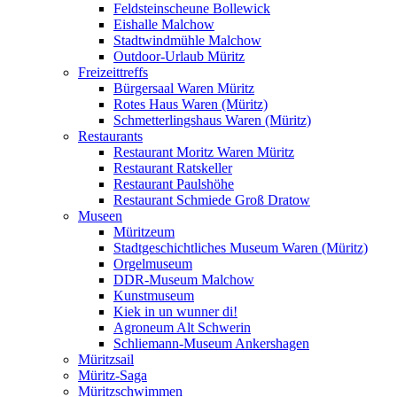
Feldsteinscheune Bollewick
Eishalle Malchow
Stadtwindmühle Malchow
Outdoor-Urlaub Müritz
Freizeittreffs
Bürgersaal Waren Müritz
Rotes Haus Waren (Müritz)
Schmetterlingshaus Waren (Müritz)
Restaurants
Restaurant Moritz Waren Müritz
Restaurant Ratskeller
Restaurant Paulshöhe
Restaurant Schmiede Groß Dratow
Museen
Müritzeum
Stadtgeschichtliches Museum Waren (Müritz)
Orgelmuseum
DDR-Museum Malchow
Kunstmuseum
Kiek in un wunner di!
Agroneum Alt Schwerin
Schliemann-Museum Ankershagen
Müritzsail
Müritz-Saga
Müritzschwimmen