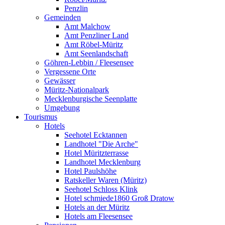
Penzlin
Gemeinden
Amt Malchow
Amt Penzliner Land
Amt Röbel-Müritz
Amt Seenlandschaft
Göhren-Lebbin / Fleesensee
Vergessene Orte
Gewässer
Müritz-Nationalpark
Mecklenburgische Seenplatte
Umgebung
Tourismus
Hotels
Seehotel Ecktannen
Landhotel "Die Arche"
Hotel Müritzterrasse
Landhotel Mecklenburg
Hotel Paulshöhe
Ratskeller Waren (Müritz)
Seehotel Schloss Klink
Hotel schmiede1860 Groß Dratow
Hotels an der Müritz
Hotels am Fleesensee