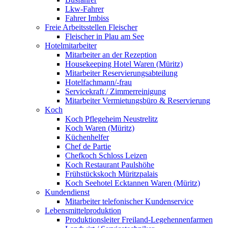
Lkw-Fahrer
Fahrer Imbiss
Freie Arbeitsstellen Fleischer
Fleischer in Plau am See
Hotelmitarbeiter
Mitarbeiter an der Rezeption
Housekeeping Hotel Waren (Müritz)
Mitarbeiter Reservierungsabteilung
Hotelfachmann/-frau
Servicekraft / Zimmerreinigung
Mitarbeiter Vermietungsbüro & Reservierung
Koch
Koch Pflegeheim Neustrelitz
Koch Waren (Müritz)
Küchenhelfer
Chef de Partie
Chefkoch Schloss Leizen
Koch Restaurant Paulshöhe
Frühstückskoch Müritzpalais
Koch Seehotel Ecktannen Waren (Müritz)
Kundendienst
Mitarbeiter telefonischer Kundenservice
Lebensmittelproduktion
Produktionsleiter Freiland-Legehennenfarmen