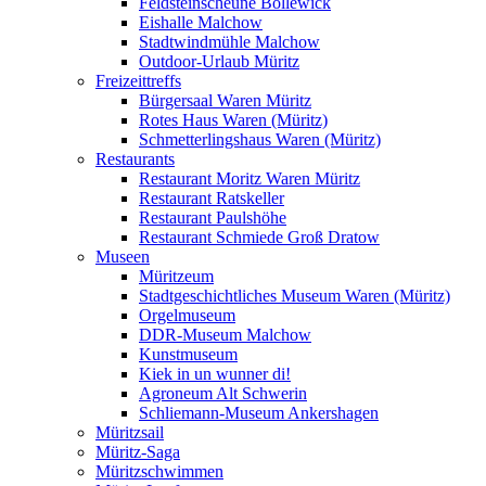
Feldsteinscheune Bollewick
Eishalle Malchow
Stadtwindmühle Malchow
Outdoor-Urlaub Müritz
Freizeittreffs
Bürgersaal Waren Müritz
Rotes Haus Waren (Müritz)
Schmetterlingshaus Waren (Müritz)
Restaurants
Restaurant Moritz Waren Müritz
Restaurant Ratskeller
Restaurant Paulshöhe
Restaurant Schmiede Groß Dratow
Museen
Müritzeum
Stadtgeschichtliches Museum Waren (Müritz)
Orgelmuseum
DDR-Museum Malchow
Kunstmuseum
Kiek in un wunner di!
Agroneum Alt Schwerin
Schliemann-Museum Ankershagen
Müritzsail
Müritz-Saga
Müritzschwimmen