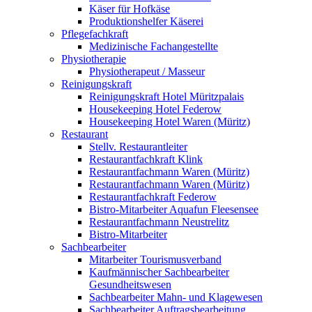
Käser für Hofkäse
Produktionshelfer Käserei
Pflegefachkraft
Medizinische Fachangestellte
Physiotherapie
Physiotherapeut / Masseur
Reinigungskraft
Reinigungskraft Hotel Müritzpalais
Housekeeping Hotel Federow
Housekeeping Hotel Waren (Müritz)
Restaurant
Stellv. Restaurantleiter
Restaurantfachkraft Klink
Restaurantfachmann Waren (Müritz)
Restaurantfachmann Waren (Müritz)
Restaurantfachkraft Federow
Bistro-Mitarbeiter Aquafun Fleesensee
Restaurantfachmann Neustrelitz
Bistro-Mitarbeiter
Sachbearbeiter
Mitarbeiter Tourismusverband
Kaufmännischer Sachbearbeiter
Gesundheitswesen
Sachbearbeiter Mahn- und Klagewesen
Sachbearbeiter Auftragsbearbeitung