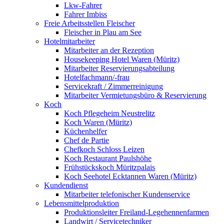
Lkw-Fahrer
Fahrer Imbiss
Freie Arbeitsstellen Fleischer
Fleischer in Plau am See
Hotelmitarbeiter
Mitarbeiter an der Rezeption
Housekeeping Hotel Waren (Müritz)
Mitarbeiter Reservierungsabteilung
Hotelfachmann/-frau
Servicekraft / Zimmerreinigung
Mitarbeiter Vermietungsbüro & Reservierung
Koch
Koch Pflegeheim Neustrelitz
Koch Waren (Müritz)
Küchenhelfer
Chef de Partie
Chefkoch Schloss Leizen
Koch Restaurant Paulshöhe
Frühstückskoch Müritzpalais
Koch Seehotel Ecktannen Waren (Müritz)
Kundendienst
Mitarbeiter telefonischer Kundenservice
Lebensmittelproduktion
Produktionsleiter Freiland-Legehennenfarmen
Landwirt / Servicetechniker