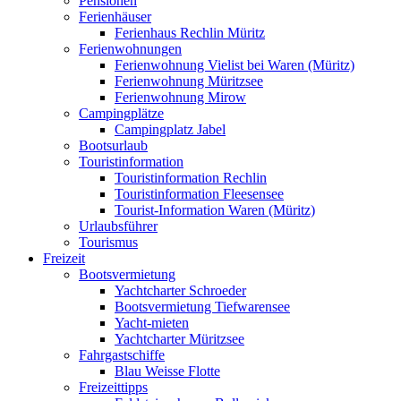
Pensionen
Ferienhäuser
Ferienhaus Rechlin Müritz
Ferienwohnungen
Ferienwohnung Vielist bei Waren (Müritz)
Ferienwohnung Müritzsee
Ferienwohnung Mirow
Campingplätze
Campingplatz Jabel
Bootsurlaub
Touristinformation
Touristinformation Rechlin
Touristinformation Fleesensee
Tourist-Information Waren (Müritz)
Urlaubsführer
Tourismus
Freizeit
Bootsvermietung
Yachtcharter Schroeder
Bootsvermietung Tiefwarensee
Yacht-mieten
Yachtcharter Müritzsee
Fahrgastschiffe
Blau Weisse Flotte
Freizeittipps