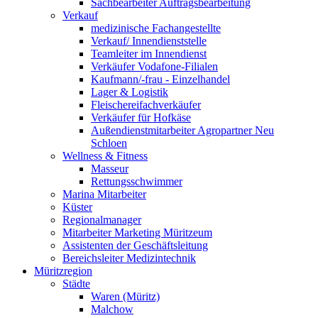
Sachbearbeiter Auftragsbearbeitung
Verkauf
medizinische Fachangestellte
Verkauf/ Innendienststelle
Teamleiter im Innendienst
Verkäufer Vodafone-Filialen
Kaufmann/-frau - Einzelhandel
Lager & Logistik
Fleischereifachverkäufer
Verkäufer für Hofkäse
Außendienstmitarbeiter Agropartner Neu
Schloen
Wellness & Fitness
Masseur
Rettungsschwimmer
Marina Mitarbeiter
Küster
Regionalmanager
Mitarbeiter Marketing Müritzeum
Assistenten der Geschäftsleitung
Bereichsleiter Medizintechnik
Müritzregion
Städte
Waren (Müritz)
Malchow