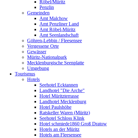
Röbel/Müritz
Penzlin
Gemeinden
Amt Malchow
Amt Penzliner Land
Amt Röbel-Müritz
Amt Seenlandschaft
Göhren-Lebbin / Fleesensee
Vergessene Orte
Gewässer
Müritz-Nationalpark
Mecklenburgische Seenplatte
Umgebung
Tourismus
Hotels
Seehotel Ecktannen
Landhotel "Die Arche"
Hotel Müritzterrasse
Landhotel Mecklenburg
Hotel Paulshöhe
Ratskeller Waren (Müritz)
Seehotel Schloss Klink
Hotel schmiede1860 Groß Dratow
Hotels an der Müritz
Hotels am Fleesensee