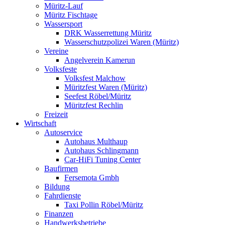
Müritz-Lauf
Müritz Fischtage
Wassersport
DRK Wasserrettung Müritz
Wasserschutzpolizei Waren (Müritz)
Vereine
Angelverein Kamerun
Volksfeste
Volksfest Malchow
Müritzfest Waren (Müritz)
Seefest Röbel/Müritz
Müritzfest Rechlin
Freizeit
Wirtschaft
Autoservice
Autohaus Multhaup
Autohaus Schlingmann
Car-HiFi Tuning Center
Baufirmen
Fersemota Gmbh
Bildung
Fahrdienste
Taxi Pollin Röbel/Müritz
Finanzen
Handwerksbetriebe