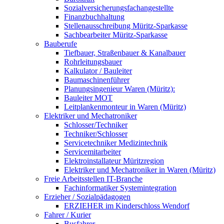
Sozialversicherungsfachangestellte
Finanzbuchhaltung
Stellenausschreibung Müritz-Sparkasse
Sachbearbeiter Müritz-Sparkasse
Bauberufe
Tiefbauer, Straßenbauer & Kanalbauer
Rohrleitungsbauer
Kalkulator / Bauleiter
Baumaschinenführer
Planungsingenieur Waren (Müritz):
Bauleiter MOT
Leitplankenmonteur in Waren (Müritz)
Elektriker und Mechatroniker
Schlosser/Techniker
Techniker/Schlosser
Servicetechniker Medizintechnik
Servicemitarbeiter
Elektroinstallateur Müritzregion
Elektriker und Mechatroniker in Waren (Müritz)
Freie Arbeitsstellen IT-Branche
Fachinformatiker Systemintegration
Erzieher / Sozialpädagogen
ERZIEHER im Kinderschloss Wendorf
Fahrer / Kurier
Busfahrer