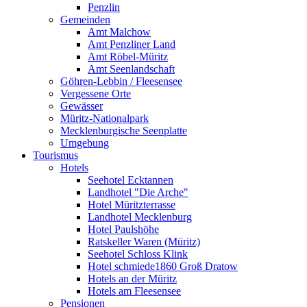
Penzlin
Gemeinden
Amt Malchow
Amt Penzliner Land
Amt Röbel-Müritz
Amt Seenlandschaft
Göhren-Lebbin / Fleesensee
Vergessene Orte
Gewässer
Müritz-Nationalpark
Mecklenburgische Seenplatte
Umgebung
Tourismus
Hotels
Seehotel Ecktannen
Landhotel "Die Arche"
Hotel Müritzterrasse
Landhotel Mecklenburg
Hotel Paulshöhe
Ratskeller Waren (Müritz)
Seehotel Schloss Klink
Hotel schmiede1860 Groß Dratow
Hotels an der Müritz
Hotels am Fleesensee
Pensionen