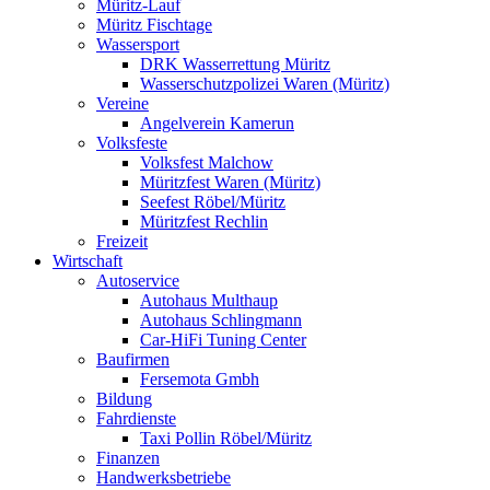
Müritz-Lauf
Müritz Fischtage
Wassersport
DRK Wasserrettung Müritz
Wasserschutzpolizei Waren (Müritz)
Vereine
Angelverein Kamerun
Volksfeste
Volksfest Malchow
Müritzfest Waren (Müritz)
Seefest Röbel/Müritz
Müritzfest Rechlin
Freizeit
Wirtschaft
Autoservice
Autohaus Multhaup
Autohaus Schlingmann
Car-HiFi Tuning Center
Baufirmen
Fersemota Gmbh
Bildung
Fahrdienste
Taxi Pollin Röbel/Müritz
Finanzen
Handwerksbetriebe