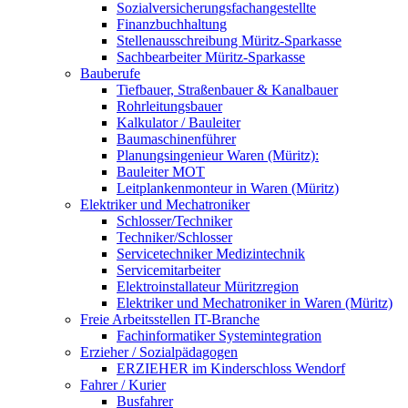
Sozialversicherungsfachangestellte
Finanzbuchhaltung
Stellenausschreibung Müritz-Sparkasse
Sachbearbeiter Müritz-Sparkasse
Bauberufe
Tiefbauer, Straßenbauer & Kanalbauer
Rohrleitungsbauer
Kalkulator / Bauleiter
Baumaschinenführer
Planungsingenieur Waren (Müritz):
Bauleiter MOT
Leitplankenmonteur in Waren (Müritz)
Elektriker und Mechatroniker
Schlosser/Techniker
Techniker/Schlosser
Servicetechniker Medizintechnik
Servicemitarbeiter
Elektroinstallateur Müritzregion
Elektriker und Mechatroniker in Waren (Müritz)
Freie Arbeitsstellen IT-Branche
Fachinformatiker Systemintegration
Erzieher / Sozialpädagogen
ERZIEHER im Kinderschloss Wendorf
Fahrer / Kurier
Busfahrer