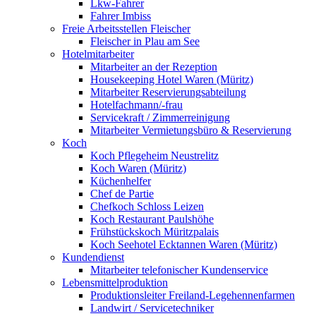
Lkw-Fahrer
Fahrer Imbiss
Freie Arbeitsstellen Fleischer
Fleischer in Plau am See
Hotelmitarbeiter
Mitarbeiter an der Rezeption
Housekeeping Hotel Waren (Müritz)
Mitarbeiter Reservierungsabteilung
Hotelfachmann/-frau
Servicekraft / Zimmerreinigung
Mitarbeiter Vermietungsbüro & Reservierung
Koch
Koch Pflegeheim Neustrelitz
Koch Waren (Müritz)
Küchenhelfer
Chef de Partie
Chefkoch Schloss Leizen
Koch Restaurant Paulshöhe
Frühstückskoch Müritzpalais
Koch Seehotel Ecktannen Waren (Müritz)
Kundendienst
Mitarbeiter telefonischer Kundenservice
Lebensmittelproduktion
Produktionsleiter Freiland-Legehennenfarmen
Landwirt / Servicetechniker