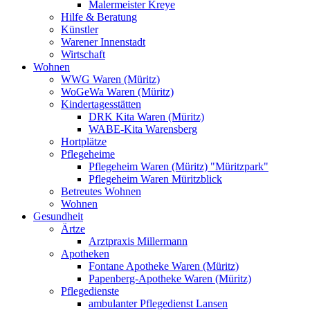
Malermeister Kreye
Hilfe & Beratung
Künstler
Warener Innenstadt
Wirtschaft
Wohnen
WWG Waren (Müritz)
WoGeWa Waren (Müritz)
Kindertagesstätten
DRK Kita Waren (Müritz)
WABE-Kita Warensberg
Hortplätze
Pflegeheime
Pflegeheim Waren (Müritz) "Müritzpark"
Pflegeheim Waren Müritzblick
Betreutes Wohnen
Wohnen
Gesundheit
Ärtze
Arztpraxis Millermann
Apotheken
Fontane Apotheke Waren (Müritz)
Papenberg-Apotheke Waren (Müritz)
Pflegedienste
ambulanter Pflegedienst Lansen