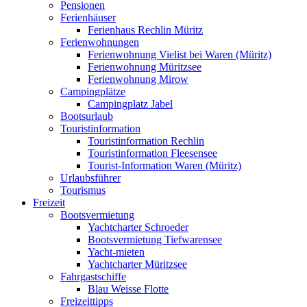
Pensionen
Ferienhäuser
Ferienhaus Rechlin Müritz
Ferienwohnungen
Ferienwohnung Vielist bei Waren (Müritz)
Ferienwohnung Müritzsee
Ferienwohnung Mirow
Campingplätze
Campingplatz Jabel
Bootsurlaub
Touristinformation
Touristinformation Rechlin
Touristinformation Fleesensee
Tourist-Information Waren (Müritz)
Urlaubsführer
Tourismus
Freizeit
Bootsvermietung
Yachtcharter Schroeder
Bootsvermietung Tiefwarensee
Yacht-mieten
Yachtcharter Müritzsee
Fahrgastschiffe
Blau Weisse Flotte
Freizeittipps