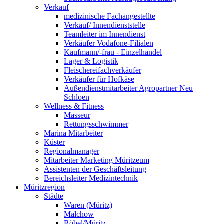
Verkauf
medizinische Fachangestellte
Verkauf/ Innendienststelle
Teamleiter im Innendienst
Verkäufer Vodafone-Filialen
Kaufmann/-frau - Einzelhandel
Lager & Logistik
Fleischereifachverkäufer
Verkäufer für Hofkäse
Außendienstmitarbeiter Agropartner Neu
Schloen
Wellness & Fitness
Masseur
Rettungsschwimmer
Marina Mitarbeiter
Küster
Regionalmanager
Mitarbeiter Marketing Müritzeum
Assistenten der Geschäftsleitung
Bereichsleiter Medizintechnik
Müritzregion
Städte
Waren (Müritz)
Malchow
Röbel/Müritz