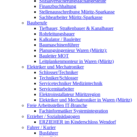
Sozialversicherungsfachangestellte
Finanzbuchhaltung
Stellenausschreibung Müritz-Sparkasse
Sachbearbeiter Müritz-Sparkasse
Bauberufe
Tiefbauer, Straßenbauer & Kanalbauer
Rohrleitungsbauer
Kalkulator / Bauleiter
Baumaschinenführer
Planungsingenieur Waren (Müritz):
Bauleiter MOT
Leitplankenmonteur in Waren (Müritz)
Elektriker und Mechatroniker
Schlosser/Techniker
Techniker/Schlosser
Servicetechniker Medizintechnik
Servicemitarbeiter
Elektroinstallateur Müritzregion
Elektriker und Mechatroniker in Waren (Müritz)
Freie Arbeitsstellen IT-Branche
Fachinformatiker Systemintegration
Erzieher / Sozialpädagogen
ERZIEHER im Kinderschloss Wendorf
Fahrer / Kurier
Busfahrer