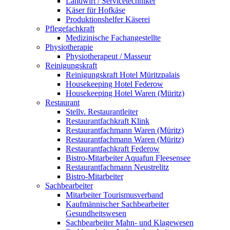
Landwirt / Servicetechniker
Käser für Hofkäse
Produktionshelfer Käserei
Pflegefachkraft
Medizinische Fachangestellte
Physiotherapie
Physiotherapeut / Masseur
Reinigungskraft
Reinigungskraft Hotel Müritzpalais
Housekeeping Hotel Federow
Housekeeping Hotel Waren (Müritz)
Restaurant
Stellv. Restaurantleiter
Restaurantfachkraft Klink
Restaurantfachmann Waren (Müritz)
Restaurantfachmann Waren (Müritz)
Restaurantfachkraft Federow
Bistro-Mitarbeiter Aquafun Fleesensee
Restaurantfachmann Neustrelitz
Bistro-Mitarbeiter
Sachbearbeiter
Mitarbeiter Tourismusverband
Kaufmännischer Sachbearbeiter
Gesundheitswesen
Sachbearbeiter Mahn- und Klagewesen