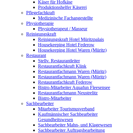
Käser für Hofkäse
Produktionshelfer Käserei
Pflegefachkraft
Medizinische Fachangestellte
Physiotherapie
Physiotherapeut / Masseur
Reinigungskraft
Reinigungskraft Hotel Müritzpalais
Housekeeping Hotel Federow
Housekeeping Hotel Waren (Müritz)
Restaurant
Stellv. Restaurantleiter
Restaurantfachkraft Klink
Restaurantfachmann Waren (Müritz)
Restaurantfachmann Waren (Müritz)
Restaurantfachkraft Federow
Bistro-Mitarbeiter Aquafun Fleesensee
Restaurantfachmann Neustrelitz
Bistro-Mitarbeiter
Sachbearbeiter
Mitarbeiter Tourismusverband
Kaufmännischer Sachbearbeiter
Gesundheitswesen
Sachbearbeiter Mahn- und Klagewesen
Sachbearbeiter Auftragsbearbeitung