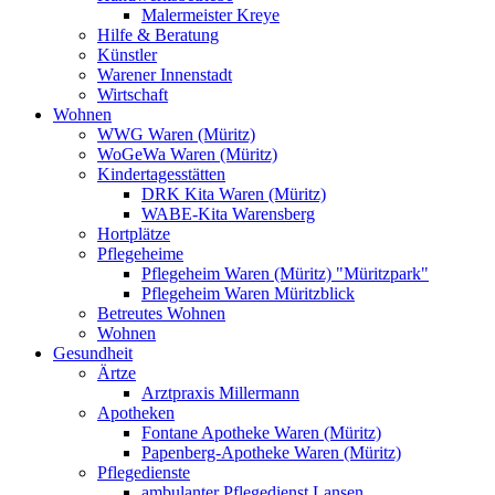
Malermeister Kreye
Hilfe & Beratung
Künstler
Warener Innenstadt
Wirtschaft
Wohnen
WWG Waren (Müritz)
WoGeWa Waren (Müritz)
Kindertagesstätten
DRK Kita Waren (Müritz)
WABE-Kita Warensberg
Hortplätze
Pflegeheime
Pflegeheim Waren (Müritz) "Müritzpark"
Pflegeheim Waren Müritzblick
Betreutes Wohnen
Wohnen
Gesundheit
Ärtze
Arztpraxis Millermann
Apotheken
Fontane Apotheke Waren (Müritz)
Papenberg-Apotheke Waren (Müritz)
Pflegedienste
ambulanter Pflegedienst Lansen