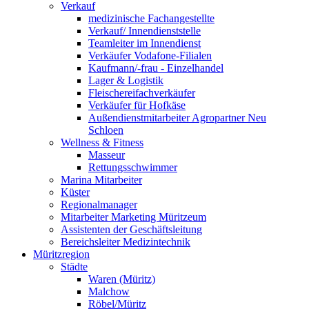
Verkauf
medizinische Fachangestellte
Verkauf/ Innendienststelle
Teamleiter im Innendienst
Verkäufer Vodafone-Filialen
Kaufmann/-frau - Einzelhandel
Lager & Logistik
Fleischereifachverkäufer
Verkäufer für Hofkäse
Außendienstmitarbeiter Agropartner Neu
Schloen
Wellness & Fitness
Masseur
Rettungsschwimmer
Marina Mitarbeiter
Küster
Regionalmanager
Mitarbeiter Marketing Müritzeum
Assistenten der Geschäftsleitung
Bereichsleiter Medizintechnik
Müritzregion
Städte
Waren (Müritz)
Malchow
Röbel/Müritz