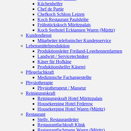
Küchenhelfer
Chef de Partie
Chefkoch Schloss Leizen
Koch Restaurant Paulshöhe
Frühstückskoch Müritzpalais
Koch Seehotel Ecktannen Waren (Müritz)
Kundendienst
Mitarbeiter telefonischer Kundenservice
Lebensmittelproduktion
Produktionsleiter Freiland-Legehennenfarmen
Landwirt / Servicetechniker
Käser für Hofkäse
Produktionshelfer Käserei
Pflegefachkraft
Medizinische Fachangestellte
Physiotherapie
Physiotherapeut / Masseur
Reinigungskraft
Reinigungskraft Hotel Müritzpalais
Housekeeping Hotel Federow
Housekeeping Hotel Waren (Müritz)
Restaurant
Stellv. Restaurantleiter
Restaurantfachkraft Klink
Restaurantfachmann Waren (Müritz)