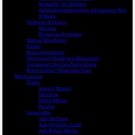
Verkäufer für Hofkäse
Außendienstmitarbeiter Agropartner Neu
Schloen
Wellness & Fitness
Masseur
Rettungsschwimmer
Marina Mitarbeiter
Küster
Regionalmanager
Mitarbeiter Marketing Müritzeum
Assistenten der Geschäftsleitung
Bereichsleiter Medizintechnik
Müritzregion
Städte
Waren (Müritz)
Malchow
Röbel/Müritz
Penzlin
Gemeinden
Amt Malchow
Amt Penzliner Land
Amt Röbel-Müritz