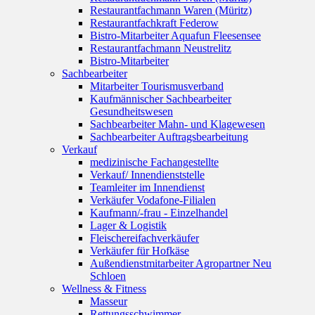
Restaurantfachmann Waren (Müritz)
Restaurantfachkraft Federow
Bistro-Mitarbeiter Aquafun Fleesensee
Restaurantfachmann Neustrelitz
Bistro-Mitarbeiter
Sachbearbeiter
Mitarbeiter Tourismusverband
Kaufmännischer Sachbearbeiter
Gesundheitswesen
Sachbearbeiter Mahn- und Klagewesen
Sachbearbeiter Auftragsbearbeitung
Verkauf
medizinische Fachangestellte
Verkauf/ Innendienststelle
Teamleiter im Innendienst
Verkäufer Vodafone-Filialen
Kaufmann/-frau - Einzelhandel
Lager & Logistik
Fleischereifachverkäufer
Verkäufer für Hofkäse
Außendienstmitarbeiter Agropartner Neu
Schloen
Wellness & Fitness
Masseur
Rettungsschwimmer