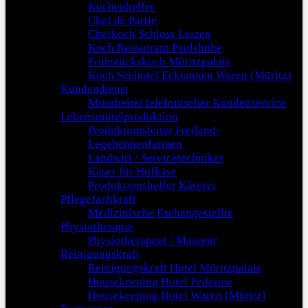
Küchenhelfer
Chef de Partie
Chefkoch Schloss Leizen
Koch Restaurant Paulshöhe
Frühstückskoch Müritzpalais
Koch Seehotel Ecktannen Waren (Müritz)
Kundendienst
Mitarbeiter telefonischer Kundenservice
Lebensmittelproduktion
Produktionsleiter Freiland-
Legehennenfarmen
Landwirt / Servicetechniker
Käser für Hofkäse
Produktionshelfer Käserei
Pflegefachkraft
Medizinische Fachangestellte
Physiotherapie
Physiotherapeut / Masseur
Reinigungskraft
Reinigungskraft Hotel Müritzpalais
Housekeeping Hotel Federow
Housekeeping Hotel Waren (Müritz)