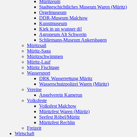
Müritzeum
Stadtgeschichtliches Museum Waren (Müritz)
Orgelmuseum
DDR-Museum Malchow
Kunstmuseum
Kiek in un wunner di!
Agroneum Alt Schwerin
Schliemann-Museum Ankershagen
Müritzsail
Müritz-Saga
Müritzschwimmen
Müritz-Lauf
Müritz Fischtage
Wassersport
DRK Wasserrettung Müritz
Wasserschutzpolizei Waren (Müritz)
Vereine
Angelverein Kamerun
Volksfeste
Volksfest Malchow
Müritzfest Waren (Müritz)
Seefest Röbel/Müritz
Müritzfest Rechlin
Freizeit
Wirtschaft