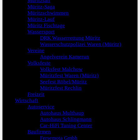
Müritzsail
Müritz-Saga
Müritzschwimmen
Müritz-Lauf
Müritz Fischtage
Wassersport
DRK Wasserrettung Müritz
Wasserschutzpolizei Waren (Müritz)
Vereine
Angelverein Kamerun
Volksfeste
Volksfest Malchow
Müritzfest Waren (Müritz)
Seefest Röbel/Müritz
Müritzfest Rechlin
Freizeit
Wirtschaft
Autoservice
Autohaus Multhaup
Autohaus Schlingmann
Car-HiFi Tuning Center
Baufirmen
Fersemota Gmbh