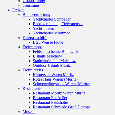
Urlaubsführer
Tourismus
Freizeit
Bootsvermietung
Yachtcharter Schroeder
Bootsvermietung Tiefwarensee
Yacht-mieten
Yachtcharter Müritzsee
Fahrgastschiffe
Blau Weisse Flotte
Freizeittipps
Feldsteinscheune Bollewick
Eishalle Malchow
Stadtwindmühle Malchow
Outdoor-Urlaub Müritz
Freizeittreffs
Bürgersaal Waren Müritz
Rotes Haus Waren (Müritz)
Schmetterlingshaus Waren (Müritz)
Restaurants
Restaurant Moritz Waren Müritz
Restaurant Ratskeller
Restaurant Paulshöhe
Restaurant Schmiede Groß Dratow
Museen