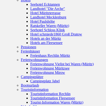
Hotels
Seehotel Ecktannen
Landhotel "Die Arche"
Hotel Müritzterrasse
Landhotel Mecklenburg
Hotel Paulshöhe
Ratskeller Waren (Müritz)
Seehotel Schloss Klink
Hotel schmiede1860 Groß Dratow
Hotels an der Müritz
Hotels am Fleesensee
Pensionen
Ferienhäuser
Ferienhaus Rechlin Müritz
Ferienwohnungen
Ferienwohnung Vielist bei Waren (Müritz)
Ferienwohnung Müritzsee
Ferienwohnung Mirow
Campingplätze
Campingplatz Jabel
Bootsurlaub
Touristinformation
Touristinformation Rechlin
Touristinformation Fleesensee
Tourist-Information Waren (Müritz)