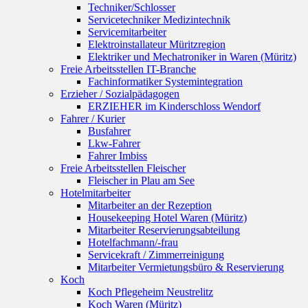
Techniker/Schlosser
Servicetechniker Medizintechnik
Servicemitarbeiter
Elektroinstallateur Müritzregion
Elektriker und Mechatroniker in Waren (Müritz)
Freie Arbeitsstellen IT-Branche
Fachinformatiker Systemintegration
Erzieher / Sozialpädagogen
ERZIEHER im Kinderschloss Wendorf
Fahrer / Kurier
Busfahrer
Lkw-Fahrer
Fahrer Imbiss
Freie Arbeitsstellen Fleischer
Fleischer in Plau am See
Hotelmitarbeiter
Mitarbeiter an der Rezeption
Housekeeping Hotel Waren (Müritz)
Mitarbeiter Reservierungsabteilung
Hotelfachmann/-frau
Servicekraft / Zimmerreinigung
Mitarbeiter Vermietungsbüro & Reservierung
Koch
Koch Pflegeheim Neustrelitz
Koch Waren (Müritz)