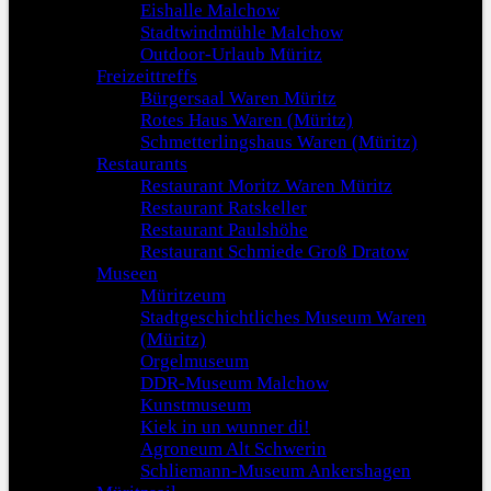
Eishalle Malchow
Stadtwindmühle Malchow
Outdoor-Urlaub Müritz
Freizeittreffs
Bürgersaal Waren Müritz
Rotes Haus Waren (Müritz)
Schmetterlingshaus Waren (Müritz)
Restaurants
Restaurant Moritz Waren Müritz
Restaurant Ratskeller
Restaurant Paulshöhe
Restaurant Schmiede Groß Dratow
Museen
Müritzeum
Stadtgeschichtliches Museum Waren
(Müritz)
Orgelmuseum
DDR-Museum Malchow
Kunstmuseum
Kiek in un wunner di!
Agroneum Alt Schwerin
Schliemann-Museum Ankershagen