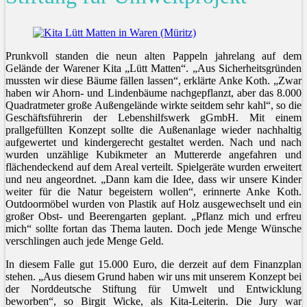
Prunkvoll standen die neun alten Pappeln jahrelang auf dem
Gelände der Warener Kita „Lütt Matten“. „Aus Sicherheitsgründen
mussten wir diese Bäume fällen lassen“, erklärte Anke Koth. „Zwar
haben wir Ahorn- und Lindenbäume nachgepflanzt, aber das 8.000
Quadratmeter große Außengelände wirkte seitdem sehr kahl“, so die
Geschäftsführerin der Lebenshilfswerk gGmbH. Mit einem
prallgefüllten Konzept sollte die Außenanlage wieder nachhaltig
aufgewertet und kindergerecht gestaltet werden. Nach und nach
wurden unzählige Kubikmeter an Muttererde angefahren und
flächendeckend auf dem Areal verteilt. Spielgeräte wurden erweitert
und neu angeordnet. „Dann kam die Idee, dass wir unsere Kinder
weiter für die Natur begeistern wollen“, erinnerte Anke Koth.
Outdoormöbel wurden von Plastik auf Holz ausgewechselt und ein
großer Obst- und Beerengarten geplant. „Pflanz mich und erfreu
mich“ sollte fortan das Thema lauten. Doch jede Menge Wünsche
verschlingen auch jede Menge Geld.
In diesem Falle gut 15.000 Euro, die derzeit auf dem Finanzplan
stehen. „Aus diesem Grund haben wir uns mit unserem Konzept bei
der Norddeutsche Stiftung für Umwelt und Entwicklung
beworben“, so Birgit Wicke, als Kita-Leiterin. Die Jury war