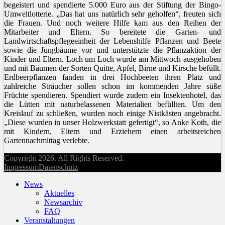
begeistert und spendierte 5.000 Euro aus der Stiftung der Bingo-
Umweltlotterie. „Das hat uns natürlich sehr geholfen“, freuten sich
die Frauen. Und noch weitere Hilfe kam aus den Reihen der
Mitarbeiter und Eltern. So bereitete die Garten- und
Landwirtschaftspflegeeinheit der Lebenshilfe Pflanzen und Beete
sowie die Jungbäume vor und unterstützte die Pflanzaktion der
Kinder und Eltern. Loch um Loch wurde am Mittwoch ausgehoben
und mit Bäumen der Sorten Quitte, Apfel, Birne und Kirsche befüllt.
Erdbeerpflanzen fanden in drei Hochbeeten ihren Platz und
zahlreiche Sträucher sollen schon im kommenden Jahre süße
Früchte spendieren. Spendiert wurde zudem ein Insektenhotel, das
die Lütten mit naturbelassenen Materialien befüllten. Um den
Kreislauf zu schließen, wurden noch einige Nistkästen angebracht.
„Diese wurden in unser Holzwerkstatt gefertigt“, so Anke Koth, die
mit Kindern, Eltern und Erziehern einen arbeitsreichen
Gartennachmittag verlebte.
Copyright 2026. All Rights Reserved.
Impressum
Datenschutz
News
Aktuelles
Newsarchiv
FAQ
Veranstaltungen