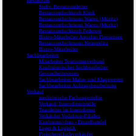
Restaurant
Stellv. Restaurantleiter
Restaurantfachkraft Klink
Restaurantfachmann Waren (Müritz)
Restaurantfachmann Waren (Müritz)
Restaurantfachkraft Federow
Bistro-Mitarbeiter Aquafun Fleesensee
Restaurantfachmann Neustrelitz
Bistro-Mitarbeiter
Sachbearbeiter
Mitarbeiter Tourismusverband
Kaufmännischer Sachbearbeiter
Gesundheitswesen
Sachbearbeiter Mahn- und Klagewesen
Sachbearbeiter Auftragsbearbeitung
Verkauf
medizinische Fachangestellte
Verkauf/ Innendienststelle
Teamleiter im Innendienst
Verkäufer Vodafone-Filialen
Kaufmann/-frau - Einzelhandel
Lager & Logistik
Fleischereifachverkäufer