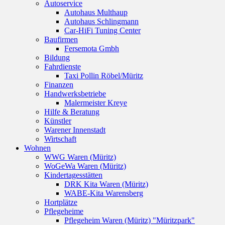
Autoservice
Autohaus Multhaup
Autohaus Schlingmann
Car-HiFi Tuning Center
Baufirmen
Fersemota Gmbh
Bildung
Fahrdienste
Taxi Pollin Röbel/Müritz
Finanzen
Handwerksbetriebe
Malermeister Kreye
Hilfe & Beratung
Künstler
Warener Innenstadt
Wirtschaft
Wohnen
WWG Waren (Müritz)
WoGeWa Waren (Müritz)
Kindertagesstätten
DRK Kita Waren (Müritz)
WABE-Kita Warensberg
Hortplätze
Pflegeheime
Pflegeheim Waren (Müritz) "Müritzpark"