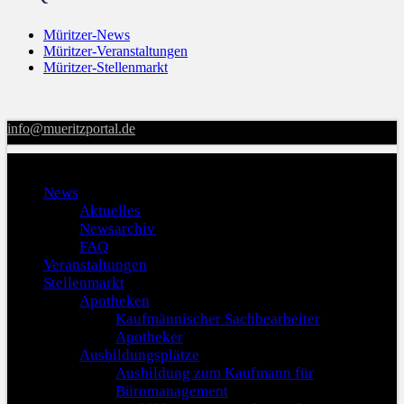
Müritzer-News
Müritzer-Veranstaltungen
Müritzer-Stellenmarkt
info@mueritzportal.de
Menu
News
Aktuelles
Newsarchiv
FAQ
Veranstaltungen
Stellenmarkt
Apotheken
Kaufmännischer Sachbearbeiter
Apotheker
Ausbildungsplätze
Ausbildung zum Kaufmann für
Büromanagement