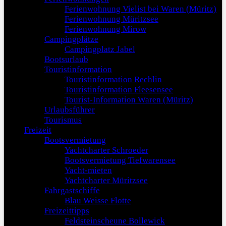
Ferienwohnung Vielist bei Waren (Müritz)
Ferienwohnung Müritzsee
Ferienwohnung Mirow
Campingplätze
Campingplatz Jabel
Bootsurlaub
Touristinformation
Touristinformation Rechlin
Touristinformation Fleesensee
Tourist-Information Waren (Müritz)
Urlaubsführer
Tourismus
Freizeit
Bootsvermietung
Yachtcharter Schroeder
Bootsvermietung Tiefwarensee
Yacht-mieten
Yachtcharter Müritzsee
Fahrgastschiffe
Blau Weisse Flotte
Freizeittipps
Feldsteinscheune Bollewick