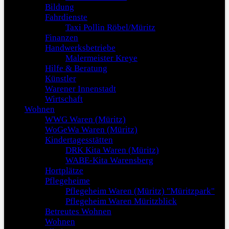
Bildung
Fahrdienste
Taxi Pollin Röbel/Müritz
Finanzen
Handwerksbetriebe
Malermeister Kreye
Hilfe & Beratung
Künstler
Warener Innenstadt
Wirtschaft
Wohnen
WWG Waren (Müritz)
WoGeWa Waren (Müritz)
Kindertagesstätten
DRK Kita Waren (Müritz)
WABE-Kita Warensberg
Hortplätze
Pflegeheime
Pflegeheim Waren (Müritz) "Müritzpark"
Pflegeheim Waren Müritzblick
Betreutes Wohnen
Wohnen