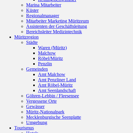
Marina Mitarbeiter
Küster
Regionalmanager
Mitarbeiter Marketing Müritzeum
Assistenten der Geschäftsleitung
Bereichsleiter Medizintechnik
Müritzregion
Städte
Waren (Müritz)
Malchow
Röbel/Müritz
Penzlin
Gemeinden
Amt Malchow
Amt Penzliner Land
Amt Röbel-Müritz
Amt Seenlandschaft
Göhren-Lebbin / Fleesensee
Vergessene Orte
Gewässer
Müritz-Nationalpark
Mecklenburgische Seenplatte
Umgebung
Tourismus