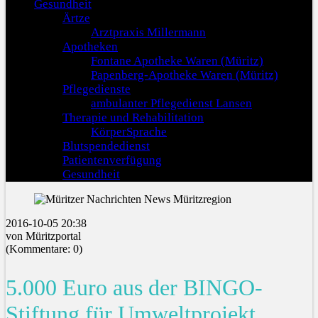
Gesundheit
Ärtze
Arztpraxis Millermann
Apotheken
Fontane Apotheke Waren (Müritz)
Papenberg-Apotheke Waren (Müritz)
Pflegedienste
ambulanter Pflegedienst Lansen
Therapie und Rehabilitation
KörperSprache
Blutspendedienst
Patientenverfügung
Gesundheit
2016-10-05 20:38
von Müritzportal
(Kommentare: 0)
5.000 Euro aus der BINGO-
Stiftung für Umweltprojekt