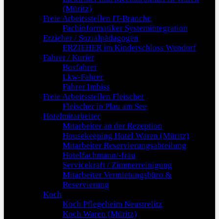
(Müritz)
Freie Arbeitsstellen IT-Branche
Fachinformatiker Systemintegration
Erzieher / Sozialpädagogen
ERZIEHER im Kinderschloss Wendorf
Fahrer / Kurier
Busfahrer
Lkw-Fahrer
Fahrer Imbiss
Freie Arbeitsstellen Fleischer
Fleischer in Plau am See
Hotelmitarbeiter
Mitarbeiter an der Rezeption
Housekeeping Hotel Waren (Müritz)
Mitarbeiter Reservierungsabteilung
Hotelfachmann/-frau
Servicekraft / Zimmerreinigung
Mitarbeiter Vermietungsbüro &
Reservierung
Koch
Koch Pflegeheim Neustrelitz
Koch Waren (Müritz)