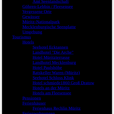
Amt Seenlandschaft
Göhren-Lebbin / Fleesensee
Vergessene Orte
Gewässer
Müritz-Nationalpark
Mecklenburgische Seenplatte
Umgebung
Tourismus
Hotels
Seehotel Ecktannen
Landhotel "Die Arche"
Hotel Müritzterrasse
Landhotel Mecklenburg
Hotel Paulshöhe
Ratskeller Waren (Müritz)
Seehotel Schloss Klink
Hotel schmiede1860 Groß Dratow
Hotels an der Müritz
Hotels am Fleesensee
Pensionen
Ferienhäuser
Ferienhaus Rechlin Müritz
Ferienwohnungen