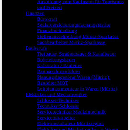
Ausbildung zum Kaufmann für Tourismus
und Freizeit
Finanzen
Bürokraft
Sozialversicherungsfachangestellte
Finanzbuchhaltung
Stellenausschreibung Müritz-Sparkasse
Sachbearbeiter Müritz-Sparkasse
Bauberufe
Tiefbauer, Straßenbauer & Kanalbauer
Rohrleitungsbauer
Kalkulator / Bauleiter
Baumaschinenführer
Planungsingenieur Waren (Müritz):
Bauleiter MOT
Leitplankenmonteur in Waren (Müritz)
Elektriker und Mechatroniker
Schlosser/Techniker
Techniker/Schlosser
Servicetechniker Medizintechnik
Servicemitarbeiter
Elektroinstallateur Müritzregion
Elektriker und Mechatroniker in Waren