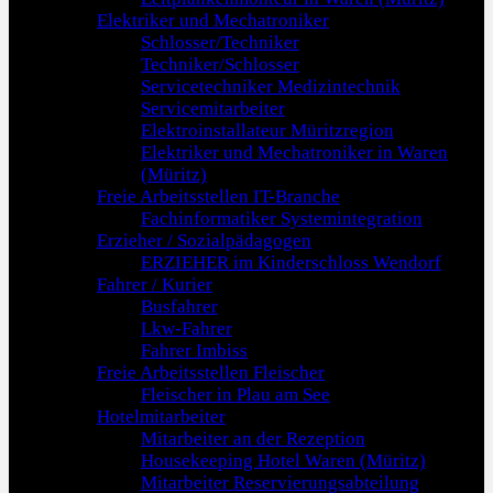
Elektriker und Mechatroniker
Schlosser/Techniker
Techniker/Schlosser
Servicetechniker Medizintechnik
Servicemitarbeiter
Elektroinstallateur Müritzregion
Elektriker und Mechatroniker in Waren
(Müritz)
Freie Arbeitsstellen IT-Branche
Fachinformatiker Systemintegration
Erzieher / Sozialpädagogen
ERZIEHER im Kinderschloss Wendorf
Fahrer / Kurier
Busfahrer
Lkw-Fahrer
Fahrer Imbiss
Freie Arbeitsstellen Fleischer
Fleischer in Plau am See
Hotelmitarbeiter
Mitarbeiter an der Rezeption
Housekeeping Hotel Waren (Müritz)
Mitarbeiter Reservierungsabteilung