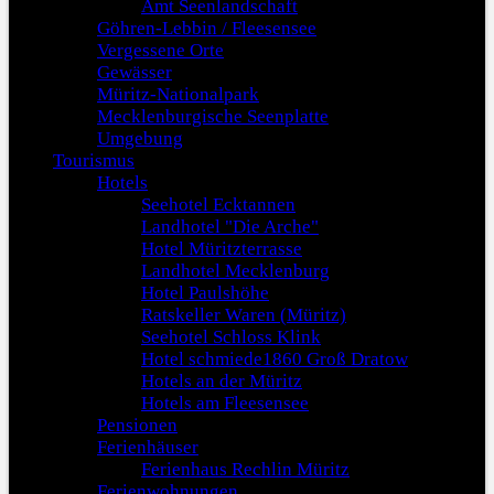
Amt Seenlandschaft
Göhren-Lebbin / Fleesensee
Vergessene Orte
Gewässer
Müritz-Nationalpark
Mecklenburgische Seenplatte
Umgebung
Tourismus
Hotels
Seehotel Ecktannen
Landhotel "Die Arche"
Hotel Müritzterrasse
Landhotel Mecklenburg
Hotel Paulshöhe
Ratskeller Waren (Müritz)
Seehotel Schloss Klink
Hotel schmiede1860 Groß Dratow
Hotels an der Müritz
Hotels am Fleesensee
Pensionen
Ferienhäuser
Ferienhaus Rechlin Müritz
Ferienwohnungen