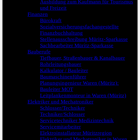
Ausbildung zum Kaufmann für Tourismus
und Freizeit
Finanzen
Bürokraft
Sozialversicherungsfachangestellte
Finanzbuchhaltung
Stellenausschreibung Müritz-Sparkasse
Sachbearbeiter Müritz-Sparkasse
Bauberufe
Tiefbauer, Straßenbauer & Kanalbauer
Rohrleitungsbauer
Kalkulator / Bauleiter
Baumaschinenführer
Planungsingenieur Waren (Müritz):
Bauleiter MOT
Leitplankenmonteur in Waren (Müritz)
Elektriker und Mechatroniker
Schlosser/Techniker
Techniker/Schlosser
Servicetechniker Medizintechnik
Servicemitarbeiter
Elektroinstallateur Müritzregion
Elektriker und Mechatroniker in Waren