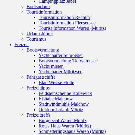
Campingplatz Jabel
Bootsurlaub
Touristinformation
Touristinformation Rechlin
Touristinformation Fleesensee
Tourist-Information Waren (Müritz)
Urlaubsführer
Tourismus
Freizeit
Bootsvermietung
Yachtcharter Schroeder
Bootsvermietung Tiefwarensee
Yacht-mieten
Yachtcharter Müritzsee
Fahrgastschiffe
Blau Weisse Flotte
Freizeittipps
Feldsteinscheune Bollewick
Eishalle Malchow
Stadtwindmühle Malchow
Outdoor-Urlaub Müritz
Freizeittreffs
Bürgersaal Waren Müritz
Rotes Haus Waren (Müritz)
Schmetterlingshaus Waren (Müritz)