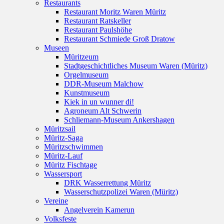
Restaurants
Restaurant Moritz Waren Müritz
Restaurant Ratskeller
Restaurant Paulshöhe
Restaurant Schmiede Groß Dratow
Museen
Müritzeum
Stadtgeschichtliches Museum Waren (Müritz)
Orgelmuseum
DDR-Museum Malchow
Kunstmuseum
Kiek in un wunner di!
Agroneum Alt Schwerin
Schliemann-Museum Ankershagen
Müritzsail
Müritz-Saga
Müritzschwimmen
Müritz-Lauf
Müritz Fischtage
Wassersport
DRK Wasserrettung Müritz
Wasserschutzpolizei Waren (Müritz)
Vereine
Angelverein Kamerun
Volksfeste