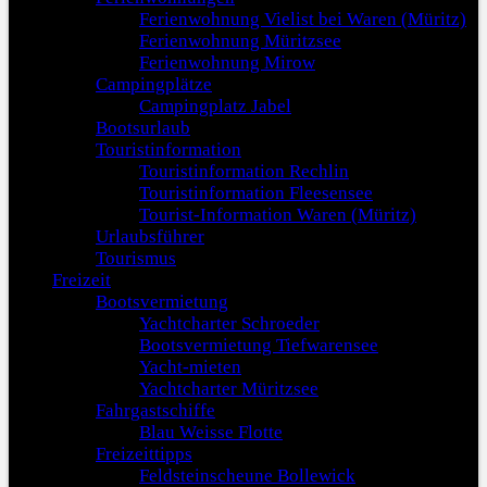
Ferienwohnung Vielist bei Waren (Müritz)
Ferienwohnung Müritzsee
Ferienwohnung Mirow
Campingplätze
Campingplatz Jabel
Bootsurlaub
Touristinformation
Touristinformation Rechlin
Touristinformation Fleesensee
Tourist-Information Waren (Müritz)
Urlaubsführer
Tourismus
Freizeit
Bootsvermietung
Yachtcharter Schroeder
Bootsvermietung Tiefwarensee
Yacht-mieten
Yachtcharter Müritzsee
Fahrgastschiffe
Blau Weisse Flotte
Freizeittipps
Feldsteinscheune Bollewick