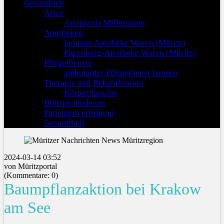
Gesundheit
Ärtze
Arztpraxis Millermann
Apotheken
Fontane Apotheke Waren (Müritz)
Papenberg-Apotheke Waren (Müritz)
Pflegedienste
ambulanter Pflegedienst Lansen
Therapie und Rehabilitation
KörperSprache
Blutspendedienst
Patientenverfügung
Gesundheit
2024-03-14 03:52
von Müritzportal
(Kommentare: 0)
Baumpflanzaktion bei Krakow
am See