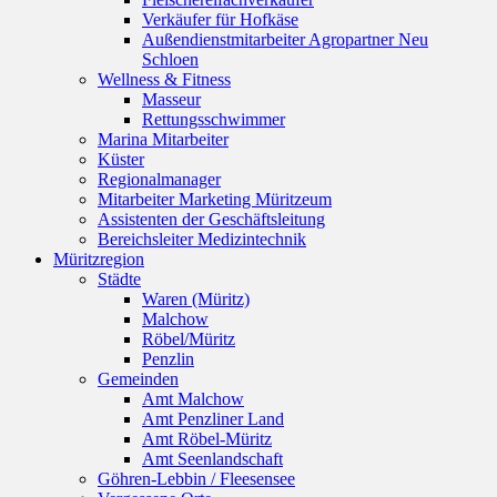
Verkäufer für Hofkäse
Außendienstmitarbeiter Agropartner Neu
Schloen
Wellness & Fitness
Masseur
Rettungsschwimmer
Marina Mitarbeiter
Küster
Regionalmanager
Mitarbeiter Marketing Müritzeum
Assistenten der Geschäftsleitung
Bereichsleiter Medizintechnik
Müritzregion
Städte
Waren (Müritz)
Malchow
Röbel/Müritz
Penzlin
Gemeinden
Amt Malchow
Amt Penzliner Land
Amt Röbel-Müritz
Amt Seenlandschaft
Göhren-Lebbin / Fleesensee