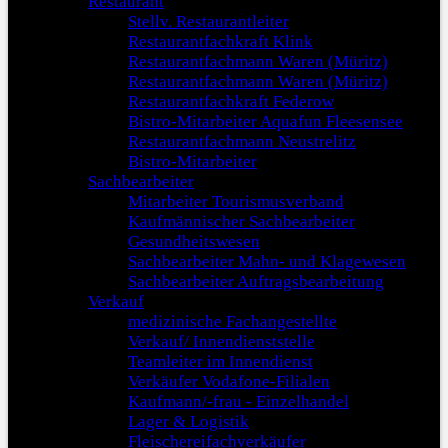
Restaurant
Stellv. Restaurantleiter
Restaurantfachkraft Klink
Restaurantfachmann Waren (Müritz)
Restaurantfachmann Waren (Müritz)
Restaurantfachkraft Federow
Bistro-Mitarbeiter Aquafun Fleesensee
Restaurantfachmann Neustrelitz
Bistro-Mitarbeiter
Sachbearbeiter
Mitarbeiter Tourismusverband
Kaufmännischer Sachbearbeiter
Gesundheitswesen
Sachbearbeiter Mahn- und Klagewesen
Sachbearbeiter Auftragsbearbeitung
Verkauf
medizinische Fachangestellte
Verkauf/ Innendienststelle
Teamleiter im Innendienst
Verkäufer Vodafone-Filialen
Kaufmann/-frau - Einzelhandel
Lager & Logistik
Fleischereifachverkäufer