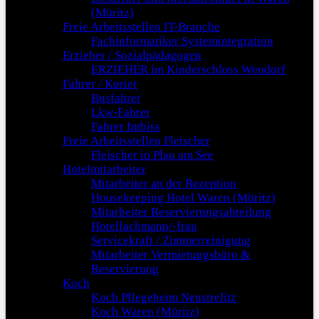
(Müritz)
Freie Arbeitsstellen IT-Branche
Fachinformatiker Systemintegration
Erzieher / Sozialpädagogen
ERZIEHER im Kinderschloss Wendorf
Fahrer / Kurier
Busfahrer
Lkw-Fahrer
Fahrer Imbiss
Freie Arbeitsstellen Fleischer
Fleischer in Plau am See
Hotelmitarbeiter
Mitarbeiter an der Rezeption
Housekeeping Hotel Waren (Müritz)
Mitarbeiter Reservierungsabteilung
Hotelfachmann/-frau
Servicekraft / Zimmerreinigung
Mitarbeiter Vermietungsbüro &
Reservierung
Koch
Koch Pflegeheim Neustrelitz
Koch Waren (Müritz)