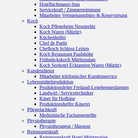
Hotelfachmann/-frau
Servicekraft / Zimmerreinigung
Mitarbeiter Vermietungsbüro & Reservierung
Koch
Koch Pflegeheim Neustrelitz
Koch Waren (Müritz)
Küchenhelfer
Chef de Partie
Chefkoch Schloss Leizen
Koch Restaurant Paulshöhe
Frühstückskoch Müritzpalais
Koch Seehotel Ecktannen Waren (Müritz)
Kundendienst
Mitarbeiter telefonischer Kundenservice
Lebensmittelproduktion
Produktionsleiter Freiland-Legehennenfarmen
Landwirt / Servicetechniker
Käser für Hofkäse
Produktionshelfer Käserei
Pflegefachkraft
Medizinische Fachangestellte
Physiotherapie
Physiotherapeut / Masseur
Reinigungskraft
Reinigungskraft Hotel Müritzpalais