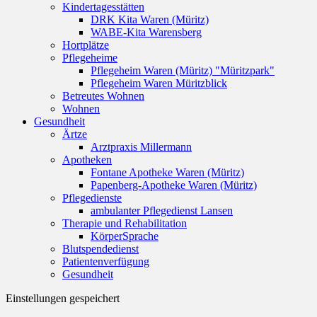
Kindertagesstätten
DRK Kita Waren (Müritz)
WABE-Kita Warensberg
Hortplätze
Pflegeheime
Pflegeheim Waren (Müritz) "Müritzpark"
Pflegeheim Waren Müritzblick
Betreutes Wohnen
Wohnen
Gesundheit
Ärtze
Arztpraxis Millermann
Apotheken
Fontane Apotheke Waren (Müritz)
Papenberg-Apotheke Waren (Müritz)
Pflegedienste
ambulanter Pflegedienst Lansen
Therapie und Rehabilitation
KörperSprache
Blutspendedienst
Patientenverfügung
Gesundheit
Einstellungen gespeichert