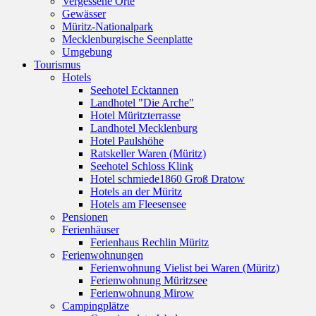
Vergessene Orte
Gewässer
Müritz-Nationalpark
Mecklenburgische Seenplatte
Umgebung
Tourismus
Hotels
Seehotel Ecktannen
Landhotel "Die Arche"
Hotel Müritzterrasse
Landhotel Mecklenburg
Hotel Paulshöhe
Ratskeller Waren (Müritz)
Seehotel Schloss Klink
Hotel schmiede1860 Groß Dratow
Hotels an der Müritz
Hotels am Fleesensee
Pensionen
Ferienhäuser
Ferienhaus Rechlin Müritz
Ferienwohnungen
Ferienwohnung Vielist bei Waren (Müritz)
Ferienwohnung Müritzsee
Ferienwohnung Mirow
Campingplätze