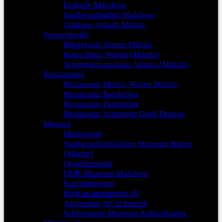
Eishalle Malchow
Stadtwindmühle Malchow
Outdoor-Urlaub Müritz
Freizeittreffs
Bürgersaal Waren Müritz
Rotes Haus Waren (Müritz)
Schmetterlingshaus Waren (Müritz)
Restaurants
Restaurant Moritz Waren Müritz
Restaurant Ratskeller
Restaurant Paulshöhe
Restaurant Schmiede Groß Dratow
Museen
Müritzeum
Stadtgeschichtliches Museum Waren
(Müritz)
Orgelmuseum
DDR-Museum Malchow
Kunstmuseum
Kiek in un wunner di!
Agroneum Alt Schwerin
Schliemann-Museum Ankershagen