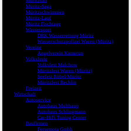
Müritzsail
Müritz-Saga
Müritzschwimmen
Müritz-Lauf
Müritz Fischtage
Wassersport
DRK Wasserrettung Müritz
Wasserschutzpolizei Waren (Müritz)
Vereine
Angelverein Kamerun
Volksfeste
Volksfest Malchow
Müritzfest Waren (Müritz)
Seefest Röbel/Müritz
Müritzfest Rechlin
Freizeit
Wirtschaft
Autoservice
Autohaus Multhaup
Autohaus Schlingmann
Car-HiFi Tuning Center
Baufirmen
Fersemota Gmbh