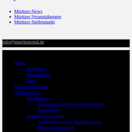
Müritzer-News
Müritzer-Veranstaltungen
Müritzer-Stellenmarkt
info@mueritzportal.de
Menu
News
Aktuelles
Newsarchiv
FAQ
Veranstaltungen
Stellenmarkt
Apotheken
Kaufmännischer Sachbearbeiter
Apotheker
Ausbildungsplätze
Ausbildung zum Kaufmann für
Büromanagement