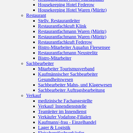
Housekeeping Hotel Federow
Housekeeping Hotel Waren (Müritz)
Restaurant
Stellv. Restaurantleiter
Restaurantfachkraft Klink
Restaurantfachmann Waren (Müritz)
Restaurantfachmann Waren (Müritz)
Restaurantfachkraft Federow
Bistro-Mitarbeiter Aquafun Fleesensee
Restaurantfachmann Neustrelitz
Bistro-Mitarbeiter
Sachbearbeiter
Mitarbeiter Tourismusverband
Kaufmännischer Sachbearbeiter
Gesundheitswesen
Sachbearbeiter Mahn- und Klagewesen
Sachbearbeiter Auftragsbearbeitung
Verkauf
medizinische Fachangestellte
Verkauf/ Innendienststelle
Teamleiter im Innendienst
Verkäufer Vodafone-Filialen
Kaufmann/-frau - Einzelhandel
Lager & Logistik
Fleischereifachverkäufer