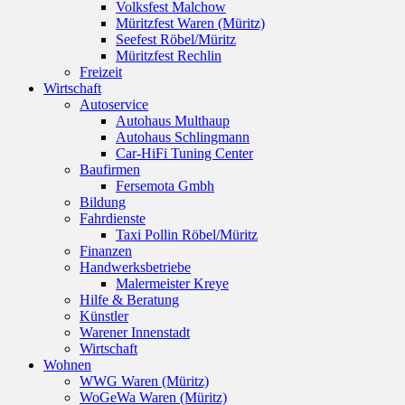
Volksfest Malchow
Müritzfest Waren (Müritz)
Seefest Röbel/Müritz
Müritzfest Rechlin
Freizeit
Wirtschaft
Autoservice
Autohaus Multhaup
Autohaus Schlingmann
Car-HiFi Tuning Center
Baufirmen
Fersemota Gmbh
Bildung
Fahrdienste
Taxi Pollin Röbel/Müritz
Finanzen
Handwerksbetriebe
Malermeister Kreye
Hilfe & Beratung
Künstler
Warener Innenstadt
Wirtschaft
Wohnen
WWG Waren (Müritz)
WoGeWa Waren (Müritz)