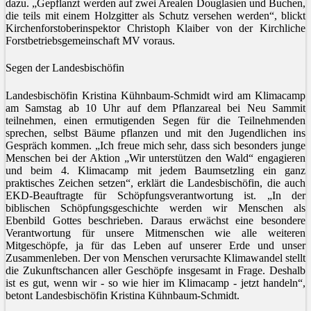
dazu. „Gepflanzt werden auf zwei Arealen Douglasien und Buchen,
die teils mit einem Holzgitter als Schutz versehen werden“, blickt
Kirchenforstoberinspektor Christoph Klaiber von der Kirchliche
Forstbetriebsgemeinschaft MV voraus.
Segen der Landesbischöfin
Landesbischöfin Kristina Kühnbaum-Schmidt wird am Klimacamp
am Samstag ab 10 Uhr auf dem Pflanzareal bei Neu Sammit
teilnehmen, einen ermutigenden Segen für die Teilnehmenden
sprechen, selbst Bäume pflanzen und mit den Jugendlichen ins
Gespräch kommen. „Ich freue mich sehr, dass sich besonders junge
Menschen bei der Aktion „Wir unterstützen den Wald“ engagieren
und beim 4. Klimacamp mit jedem Baumsetzling ein ganz
praktisches Zeichen setzen“, erklärt die Landesbischöfin, die auch
EKD-Beauftragte für Schöpfungsverantwortung ist. „In der
biblischen Schöpfungsgeschichte werden wir Menschen als
Ebenbild Gottes beschrieben. Daraus erwächst eine besondere
Verantwortung für unsere Mitmenschen wie alle weiteren
Mitgeschöpfe, ja für das Leben auf unserer Erde und unser
Zusammenleben. Der von Menschen verursachte Klimawandel stellt
die Zukunftschancen aller Geschöpfe insgesamt in Frage. Deshalb
ist es gut, wenn wir - so wie hier im Klimacamp - jetzt handeln“,
betont Landesbischöfin Kristina Kühnbaum-Schmidt.