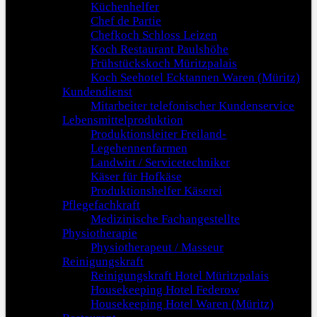
Küchenhelfer
Chef de Partie
Chefkoch Schloss Leizen
Koch Restaurant Paulshöhe
Frühstückskoch Müritzpalais
Koch Seehotel Ecktannen Waren (Müritz)
Kundendienst
Mitarbeiter telefonischer Kundenservice
Lebensmittelproduktion
Produktionsleiter Freiland-
Legehennenfarmen
Landwirt / Servicetechniker
Käser für Hofkäse
Produktionshelfer Käserei
Pflegefachkraft
Medizinische Fachangestellte
Physiotherapie
Physiotherapeut / Masseur
Reinigungskraft
Reinigungskraft Hotel Müritzpalais
Housekeeping Hotel Federow
Housekeeping Hotel Waren (Müritz)