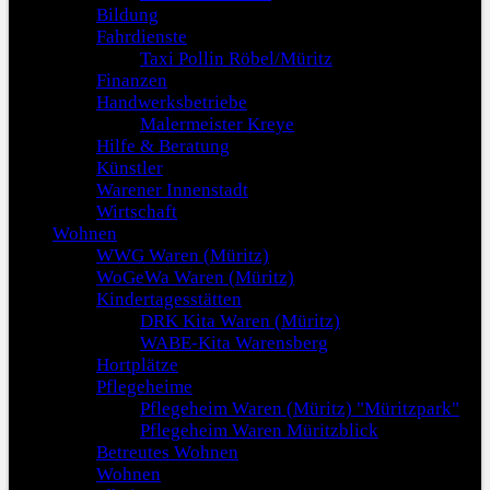
Bildung
Fahrdienste
Taxi Pollin Röbel/Müritz
Finanzen
Handwerksbetriebe
Malermeister Kreye
Hilfe & Beratung
Künstler
Warener Innenstadt
Wirtschaft
Wohnen
WWG Waren (Müritz)
WoGeWa Waren (Müritz)
Kindertagesstätten
DRK Kita Waren (Müritz)
WABE-Kita Warensberg
Hortplätze
Pflegeheime
Pflegeheim Waren (Müritz) "Müritzpark"
Pflegeheim Waren Müritzblick
Betreutes Wohnen
Wohnen