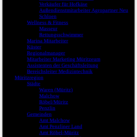
Verkäufer für Hofkäse
Außendienstmitarbeiter Agropartner Neu
Schloen
Wellness & Fitness
Masseur
Rettungsschwimmer
Marina Mitarbeiter
Küster
Regionalmanager
Mitarbeiter Marketing Müritzeum
Assistenten der Geschäftsleitung
Bereichsleiter Medizintechnik
Müritzregion
Städte
Waren (Müritz)
Malchow
Röbel/Müritz
Penzlin
Gemeinden
Amt Malchow
Amt Penzliner Land
Amt Röbel-Müritz