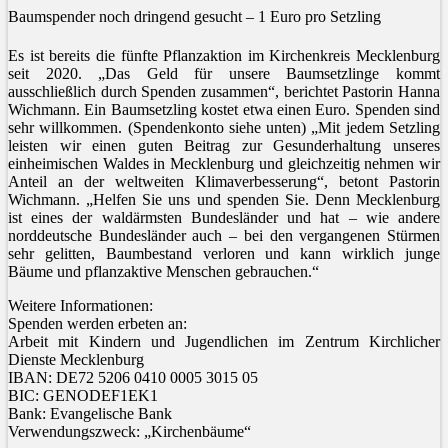
Baumspender noch dringend gesucht – 1 Euro pro Setzling
Es ist bereits die fünfte Pflanzaktion im Kirchenkreis Mecklenburg
seit 2020. „Das Geld für unsere Baumsetzlinge kommt
ausschließlich durch Spenden zusammen“, berichtet Pastorin Hanna
Wichmann. Ein Baumsetzling kostet etwa einen Euro. Spenden sind
sehr willkommen. (Spendenkonto siehe unten) „Mit jedem Setzling
leisten wir einen guten Beitrag zur Gesunderhaltung unseres
einheimischen Waldes in Mecklenburg und gleichzeitig nehmen wir
Anteil an der weltweiten Klimaverbesserung“, betont Pastorin
Wichmann. „Helfen Sie uns und spenden Sie. Denn Mecklenburg
ist eines der waldärmsten Bundesländer und hat – wie andere
norddeutsche Bundesländer auch – bei den vergangenen Stürmen
sehr gelitten, Baumbestand verloren und kann wirklich junge
Bäume und pflanzaktive Menschen gebrauchen.“
Weitere Informationen:
Spenden werden erbeten an:
Arbeit mit Kindern und Jugendlichen im Zentrum Kirchlicher
Dienste Mecklenburg
IBAN: DE72 5206 0410 0005 3015 05
BIC: GENODEF1EK1
Bank: Evangelische Bank
Verwendungszweck: „Kirchenbäume“