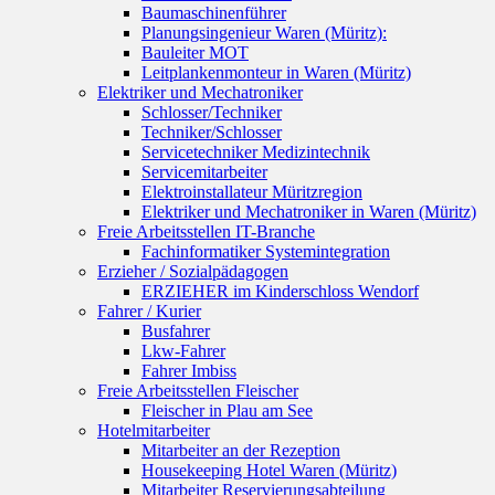
Baumaschinenführer
Planungsingenieur Waren (Müritz):
Bauleiter MOT
Leitplankenmonteur in Waren (Müritz)
Elektriker und Mechatroniker
Schlosser/Techniker
Techniker/Schlosser
Servicetechniker Medizintechnik
Servicemitarbeiter
Elektroinstallateur Müritzregion
Elektriker und Mechatroniker in Waren (Müritz)
Freie Arbeitsstellen IT-Branche
Fachinformatiker Systemintegration
Erzieher / Sozialpädagogen
ERZIEHER im Kinderschloss Wendorf
Fahrer / Kurier
Busfahrer
Lkw-Fahrer
Fahrer Imbiss
Freie Arbeitsstellen Fleischer
Fleischer in Plau am See
Hotelmitarbeiter
Mitarbeiter an der Rezeption
Housekeeping Hotel Waren (Müritz)
Mitarbeiter Reservierungsabteilung