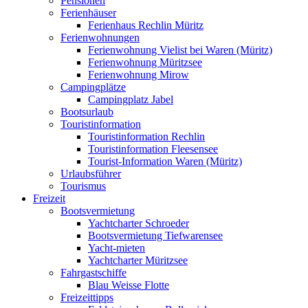
Pensionen
Ferienhäuser
Ferienhaus Rechlin Müritz
Ferienwohnungen
Ferienwohnung Vielist bei Waren (Müritz)
Ferienwohnung Müritzsee
Ferienwohnung Mirow
Campingplätze
Campingplatz Jabel
Bootsurlaub
Touristinformation
Touristinformation Rechlin
Touristinformation Fleesensee
Tourist-Information Waren (Müritz)
Urlaubsführer
Tourismus
Freizeit
Bootsvermietung
Yachtcharter Schroeder
Bootsvermietung Tiefwarensee
Yacht-mieten
Yachtcharter Müritzsee
Fahrgastschiffe
Blau Weisse Flotte
Freizeittipps