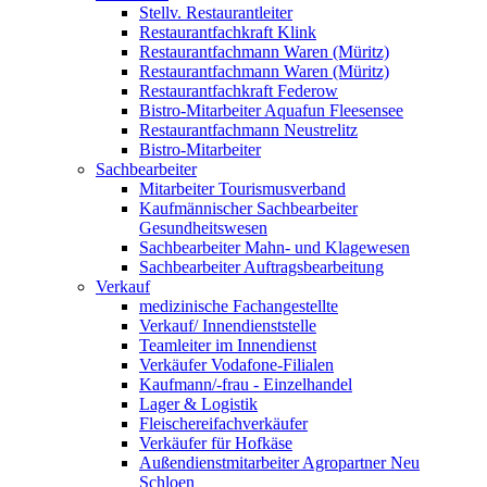
Stellv. Restaurantleiter
Restaurantfachkraft Klink
Restaurantfachmann Waren (Müritz)
Restaurantfachmann Waren (Müritz)
Restaurantfachkraft Federow
Bistro-Mitarbeiter Aquafun Fleesensee
Restaurantfachmann Neustrelitz
Bistro-Mitarbeiter
Sachbearbeiter
Mitarbeiter Tourismusverband
Kaufmännischer Sachbearbeiter
Gesundheitswesen
Sachbearbeiter Mahn- und Klagewesen
Sachbearbeiter Auftragsbearbeitung
Verkauf
medizinische Fachangestellte
Verkauf/ Innendienststelle
Teamleiter im Innendienst
Verkäufer Vodafone-Filialen
Kaufmann/-frau - Einzelhandel
Lager & Logistik
Fleischereifachverkäufer
Verkäufer für Hofkäse
Außendienstmitarbeiter Agropartner Neu
Schloen