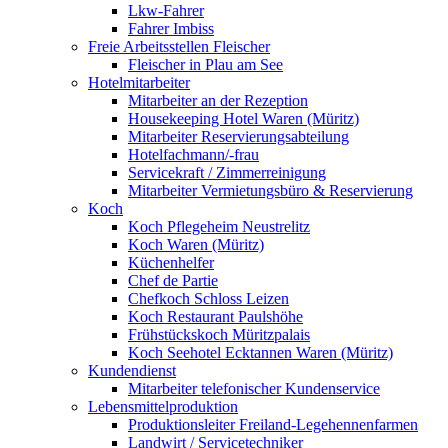
Lkw-Fahrer
Fahrer Imbiss
Freie Arbeitsstellen Fleischer
Fleischer in Plau am See
Hotelmitarbeiter
Mitarbeiter an der Rezeption
Housekeeping Hotel Waren (Müritz)
Mitarbeiter Reservierungsabteilung
Hotelfachmann/-frau
Servicekraft / Zimmerreinigung
Mitarbeiter Vermietungsbüro & Reservierung
Koch
Koch Pflegeheim Neustrelitz
Koch Waren (Müritz)
Küchenhelfer
Chef de Partie
Chefkoch Schloss Leizen
Koch Restaurant Paulshöhe
Frühstückskoch Müritzpalais
Koch Seehotel Ecktannen Waren (Müritz)
Kundendienst
Mitarbeiter telefonischer Kundenservice
Lebensmittelproduktion
Produktionsleiter Freiland-Legehennenfarmen
Landwirt / Servicetechniker