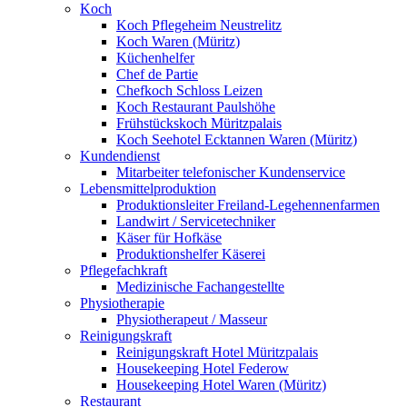
Koch
Koch Pflegeheim Neustrelitz
Koch Waren (Müritz)
Küchenhelfer
Chef de Partie
Chefkoch Schloss Leizen
Koch Restaurant Paulshöhe
Frühstückskoch Müritzpalais
Koch Seehotel Ecktannen Waren (Müritz)
Kundendienst
Mitarbeiter telefonischer Kundenservice
Lebensmittelproduktion
Produktionsleiter Freiland-Legehennenfarmen
Landwirt / Servicetechniker
Käser für Hofkäse
Produktionshelfer Käserei
Pflegefachkraft
Medizinische Fachangestellte
Physiotherapie
Physiotherapeut / Masseur
Reinigungskraft
Reinigungskraft Hotel Müritzpalais
Housekeeping Hotel Federow
Housekeeping Hotel Waren (Müritz)
Restaurant