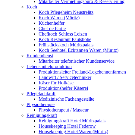
Mitarbeiter Vermietungsbüro & Reservierung
Koch
Koch Pflegeheim Neustrelitz
Koch Waren (Müritz)
Küchenhelfer
Chef de Partie
Chefkoch Schloss Leizen
Koch Restaurant Paulshöhe
Frühstückskoch Müritzpalais
Koch Seehotel Ecktannen Waren (Müritz)
Kundendienst
Mitarbeiter telefonischer Kundenservice
Lebensmittelproduktion
Produktionsleiter Freiland-Legehennenfarmen
Landwirt / Servicetechniker
Käser für Hofkäse
Produktionshelfer Käserei
Pflegefachkraft
Medizinische Fachangestellte
Physiotherapie
Physiotherapeut / Masseur
Reinigungskraft
Reinigungskraft Hotel Müritzpalais
Housekeeping Hotel Federow
Housekeeping Hotel Waren (Müritz)