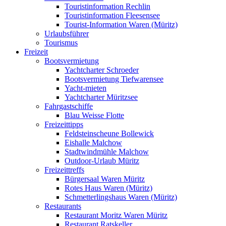
Touristinformation Rechlin
Touristinformation Fleesensee
Tourist-Information Waren (Müritz)
Urlaubsführer
Tourismus
Freizeit
Bootsvermietung
Yachtcharter Schroeder
Bootsvermietung Tiefwarensee
Yacht-mieten
Yachtcharter Müritzsee
Fahrgastschiffe
Blau Weisse Flotte
Freizeittipps
Feldsteinscheune Bollewick
Eishalle Malchow
Stadtwindmühle Malchow
Outdoor-Urlaub Müritz
Freizeittreffs
Bürgersaal Waren Müritz
Rotes Haus Waren (Müritz)
Schmetterlingshaus Waren (Müritz)
Restaurants
Restaurant Moritz Waren Müritz
Restaurant Ratskeller