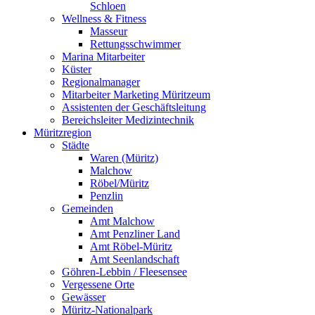
Schloen
Wellness & Fitness
Masseur
Rettungsschwimmer
Marina Mitarbeiter
Küster
Regionalmanager
Mitarbeiter Marketing Müritzeum
Assistenten der Geschäftsleitung
Bereichsleiter Medizintechnik
Müritzregion
Städte
Waren (Müritz)
Malchow
Röbel/Müritz
Penzlin
Gemeinden
Amt Malchow
Amt Penzliner Land
Amt Röbel-Müritz
Amt Seenlandschaft
Göhren-Lebbin / Fleesensee
Vergessene Orte
Gewässer
Müritz-Nationalpark