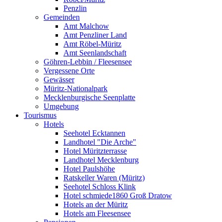
Penzlin
Gemeinden
Amt Malchow
Amt Penzliner Land
Amt Röbel-Müritz
Amt Seenlandschaft
Göhren-Lebbin / Fleesensee
Vergessene Orte
Gewässer
Müritz-Nationalpark
Mecklenburgische Seenplatte
Umgebung
Tourismus
Hotels
Seehotel Ecktannen
Landhotel "Die Arche"
Hotel Müritzterrasse
Landhotel Mecklenburg
Hotel Paulshöhe
Ratskeller Waren (Müritz)
Seehotel Schloss Klink
Hotel schmiede1860 Groß Dratow
Hotels an der Müritz
Hotels am Fleesensee