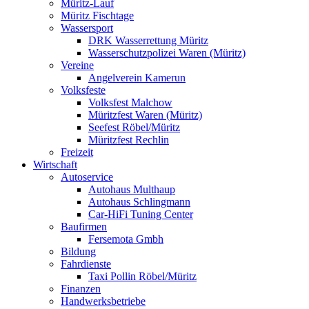
Müritz-Lauf
Müritz Fischtage
Wassersport
DRK Wasserrettung Müritz
Wasserschutzpolizei Waren (Müritz)
Vereine
Angelverein Kamerun
Volksfeste
Volksfest Malchow
Müritzfest Waren (Müritz)
Seefest Röbel/Müritz
Müritzfest Rechlin
Freizeit
Wirtschaft
Autoservice
Autohaus Multhaup
Autohaus Schlingmann
Car-HiFi Tuning Center
Baufirmen
Fersemota Gmbh
Bildung
Fahrdienste
Taxi Pollin Röbel/Müritz
Finanzen
Handwerksbetriebe