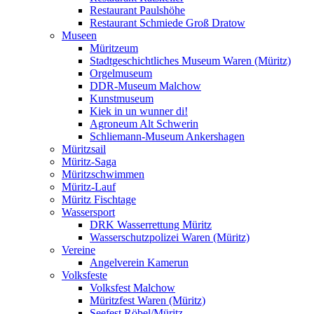
Restaurant Paulshöhe
Restaurant Schmiede Groß Dratow
Museen
Müritzeum
Stadtgeschichtliches Museum Waren (Müritz)
Orgelmuseum
DDR-Museum Malchow
Kunstmuseum
Kiek in un wunner di!
Agroneum Alt Schwerin
Schliemann-Museum Ankershagen
Müritzsail
Müritz-Saga
Müritzschwimmen
Müritz-Lauf
Müritz Fischtage
Wassersport
DRK Wasserrettung Müritz
Wasserschutzpolizei Waren (Müritz)
Vereine
Angelverein Kamerun
Volksfeste
Volksfest Malchow
Müritzfest Waren (Müritz)
Seefest Röbel/Müritz