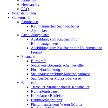
Aktuelles
Newsarchiv
FAQ
Veranstaltungen
Stellenmarkt
Apotheken
Kaufmännischer Sachbearbeiter
Apotheker
Ausbildungsplätze
Ausbildung zum Kaufmann für
Büromanagement
Ausbildung zum Kaufmann für Tourismus und
Freizeit
Finanzen
Bürokraft
Sozialversicherungsfachangestellte
Finanzbuchhaltung
Stellenausschreibung Müritz-Sparkasse
Sachbearbeiter Müritz-Sparkasse
Bauberufe
Tiefbauer, Straßenbauer & Kanalbauer
Rohrleitungsbauer
Kalkulator / Bauleiter
Baumaschinenführer
Planungsingenieur Waren (Müritz):