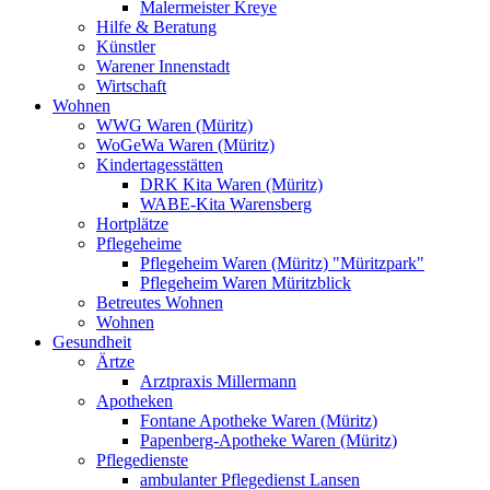
Malermeister Kreye
Hilfe & Beratung
Künstler
Warener Innenstadt
Wirtschaft
Wohnen
WWG Waren (Müritz)
WoGeWa Waren (Müritz)
Kindertagesstätten
DRK Kita Waren (Müritz)
WABE-Kita Warensberg
Hortplätze
Pflegeheime
Pflegeheim Waren (Müritz) "Müritzpark"
Pflegeheim Waren Müritzblick
Betreutes Wohnen
Wohnen
Gesundheit
Ärtze
Arztpraxis Millermann
Apotheken
Fontane Apotheke Waren (Müritz)
Papenberg-Apotheke Waren (Müritz)
Pflegedienste
ambulanter Pflegedienst Lansen