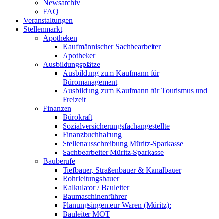
Newsarchiv
FAQ
Veranstaltungen
Stellenmarkt
Apotheken
Kaufmännischer Sachbearbeiter
Apotheker
Ausbildungsplätze
Ausbildung zum Kaufmann für
Büromanagement
Ausbildung zum Kaufmann für Tourismus und
Freizeit
Finanzen
Bürokraft
Sozialversicherungsfachangestellte
Finanzbuchhaltung
Stellenausschreibung Müritz-Sparkasse
Sachbearbeiter Müritz-Sparkasse
Bauberufe
Tiefbauer, Straßenbauer & Kanalbauer
Rohrleitungsbauer
Kalkulator / Bauleiter
Baumaschinenführer
Planungsingenieur Waren (Müritz):
Bauleiter MOT