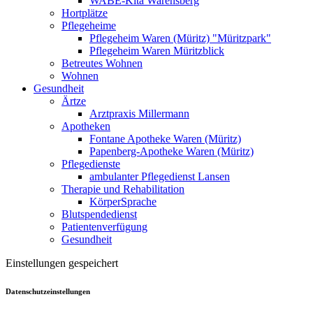
WABE-Kita Warensberg
Hortplätze
Pflegeheime
Pflegeheim Waren (Müritz) "Müritzpark"
Pflegeheim Waren Müritzblick
Betreutes Wohnen
Wohnen
Gesundheit
Ärtze
Arztpraxis Millermann
Apotheken
Fontane Apotheke Waren (Müritz)
Papenberg-Apotheke Waren (Müritz)
Pflegedienste
ambulanter Pflegedienst Lansen
Therapie und Rehabilitation
KörperSprache
Blutspendedienst
Patientenverfügung
Gesundheit
Einstellungen gespeichert
Datenschutzeinstellungen