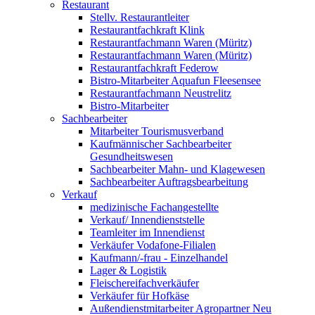
Restaurant
Stellv. Restaurantleiter
Restaurantfachkraft Klink
Restaurantfachmann Waren (Müritz)
Restaurantfachmann Waren (Müritz)
Restaurantfachkraft Federow
Bistro-Mitarbeiter Aquafun Fleesensee
Restaurantfachmann Neustrelitz
Bistro-Mitarbeiter
Sachbearbeiter
Mitarbeiter Tourismusverband
Kaufmännischer Sachbearbeiter
Gesundheitswesen
Sachbearbeiter Mahn- und Klagewesen
Sachbearbeiter Auftragsbearbeitung
Verkauf
medizinische Fachangestellte
Verkauf/ Innendienststelle
Teamleiter im Innendienst
Verkäufer Vodafone-Filialen
Kaufmann/-frau - Einzelhandel
Lager & Logistik
Fleischereifachverkäufer
Verkäufer für Hofkäse
Außendienstmitarbeiter Agropartner Neu