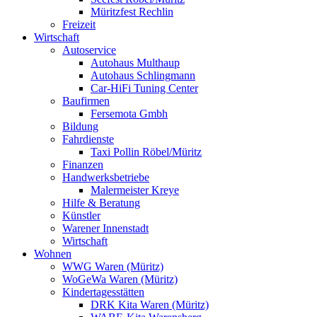
Müritzfest Rechlin
Freizeit
Wirtschaft
Autoservice
Autohaus Multhaup
Autohaus Schlingmann
Car-HiFi Tuning Center
Baufirmen
Fersemota Gmbh
Bildung
Fahrdienste
Taxi Pollin Röbel/Müritz
Finanzen
Handwerksbetriebe
Malermeister Kreye
Hilfe & Beratung
Künstler
Warener Innenstadt
Wirtschaft
Wohnen
WWG Waren (Müritz)
WoGeWa Waren (Müritz)
Kindertagesstätten
DRK Kita Waren (Müritz)