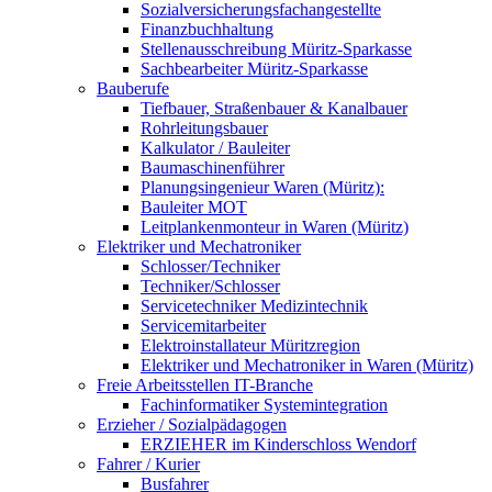
Sozialversicherungsfachangestellte
Finanzbuchhaltung
Stellenausschreibung Müritz-Sparkasse
Sachbearbeiter Müritz-Sparkasse
Bauberufe
Tiefbauer, Straßenbauer & Kanalbauer
Rohrleitungsbauer
Kalkulator / Bauleiter
Baumaschinenführer
Planungsingenieur Waren (Müritz):
Bauleiter MOT
Leitplankenmonteur in Waren (Müritz)
Elektriker und Mechatroniker
Schlosser/Techniker
Techniker/Schlosser
Servicetechniker Medizintechnik
Servicemitarbeiter
Elektroinstallateur Müritzregion
Elektriker und Mechatroniker in Waren (Müritz)
Freie Arbeitsstellen IT-Branche
Fachinformatiker Systemintegration
Erzieher / Sozialpädagogen
ERZIEHER im Kinderschloss Wendorf
Fahrer / Kurier
Busfahrer