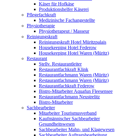
Käser für Hofkäse
Produktionshelfer Käserei
Pflegefachkraft
Medizinische Fachangestellte
Physiotherapie
Physiotherapeut / Masseur
Reinigungskraft
Reinigungskraft Hotel Müritzpalais
Housekeeping Hotel Federow
Housekeeping Hotel Waren (Müritz)
Restaurant
Stellv. Restaurantleiter
Restaurantfachkraft Klink
Restaurantfachmann Waren (Müritz)
Restaurantfachmann Waren (Müritz)
Restaurantfachkraft Federow
Bistro-Mitarbeiter Aquafun Fleesensee
Restaurantfachmann Neustrelitz
Bistro-Mitarbeiter
Sachbearbeiter
Mitarbeiter Tourismusverband
Kaufmännischer Sachbearbeiter
Gesundheitswesen
Sachbearbeiter Mahn- und Klagewesen
Sachbearbeiter Auftragsbearbeitung