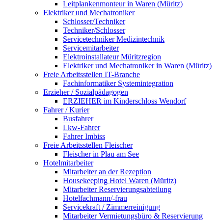
Leitplankenmonteur in Waren (Müritz)
Elektriker und Mechatroniker
Schlosser/Techniker
Techniker/Schlosser
Servicetechniker Medizintechnik
Servicemitarbeiter
Elektroinstallateur Müritzregion
Elektriker und Mechatroniker in Waren (Müritz)
Freie Arbeitsstellen IT-Branche
Fachinformatiker Systemintegration
Erzieher / Sozialpädagogen
ERZIEHER im Kinderschloss Wendorf
Fahrer / Kurier
Busfahrer
Lkw-Fahrer
Fahrer Imbiss
Freie Arbeitsstellen Fleischer
Fleischer in Plau am See
Hotelmitarbeiter
Mitarbeiter an der Rezeption
Housekeeping Hotel Waren (Müritz)
Mitarbeiter Reservierungsabteilung
Hotelfachmann/-frau
Servicekraft / Zimmerreinigung
Mitarbeiter Vermietungsbüro & Reservierung