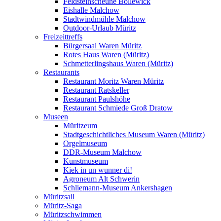
Feldsteinscheune Bollewick
Eishalle Malchow
Stadtwindmühle Malchow
Outdoor-Urlaub Müritz
Freizeittreffs
Bürgersaal Waren Müritz
Rotes Haus Waren (Müritz)
Schmetterlingshaus Waren (Müritz)
Restaurants
Restaurant Moritz Waren Müritz
Restaurant Ratskeller
Restaurant Paulshöhe
Restaurant Schmiede Groß Dratow
Museen
Müritzeum
Stadtgeschichtliches Museum Waren (Müritz)
Orgelmuseum
DDR-Museum Malchow
Kunstmuseum
Kiek in un wunner di!
Agroneum Alt Schwerin
Schliemann-Museum Ankershagen
Müritzsail
Müritz-Saga
Müritzschwimmen