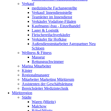
Verkauf
medizinische Fachangestellte
Verkauf/ Innendienststelle
Teamleiter im Innendienst
Verkäufer Vodafone-Filialen
Kaufmann/-frau - Einzelhandel
Lager & Logistik
Fleischereifachverkäufer
Verkäufer für Hofkäse
Außendienstmitarbeiter Agropartner Neu
Schloen
Wellness & Fitness
Masseur
Rettungsschwimmer
Marina Mitarbeiter
Küster
Regionalmanager
Mitarbeiter Marketing Müritzeum
Assistenten der Geschäftsleitung
Bereichsleiter Medizintechnik
Müritzregion
Städte
Waren (Müritz)
Malchow
Röbel/Müritz