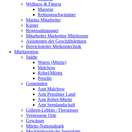
Wellness & Fitness
Masseur
Rettungsschwimmer
Marina Mitarbeiter
Küster
Regionalmanager
Mitarbeiter Marketing Müritzeum
Assistenten der Geschäftsleitung
Bereichsleiter Medizintechnik
Müritzregion
Städte
Waren (Müritz)
Malchow
Röbel/Müritz
Penzlin
Gemeinden
Amt Malchow
Amt Penzliner Land
Amt Röbel-Müritz
Amt Seenlandschaft
Göhren-Lebbin / Fleesensee
Vergessene Orte
Gewässer
Müritz-Nationalpark
Mecklenburgische Seenplatte