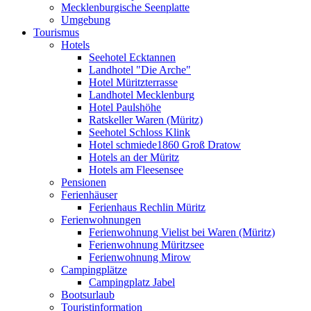
Mecklenburgische Seenplatte
Umgebung
Tourismus
Hotels
Seehotel Ecktannen
Landhotel "Die Arche"
Hotel Müritzterrasse
Landhotel Mecklenburg
Hotel Paulshöhe
Ratskeller Waren (Müritz)
Seehotel Schloss Klink
Hotel schmiede1860 Groß Dratow
Hotels an der Müritz
Hotels am Fleesensee
Pensionen
Ferienhäuser
Ferienhaus Rechlin Müritz
Ferienwohnungen
Ferienwohnung Vielist bei Waren (Müritz)
Ferienwohnung Müritzsee
Ferienwohnung Mirow
Campingplätze
Campingplatz Jabel
Bootsurlaub
Touristinformation