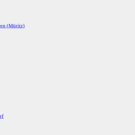
en (Müritz)
rf