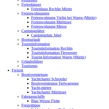
Pensionen
Ferienhäuser
Ferienhaus Rechlin Müritz
Ferienwohnungen
Ferienwohnung Vielist bei Waren (Müritz)
Ferienwohnung Müritzsee
Ferienwohnung Mirow
Campingplätze
Campingplatz Jabel
Bootsurlaub
Touristinformation
Touristinformation Rechlin
Touristinformation Fleesensee
Tourist-Information Waren (Müritz)
Urlaubsführer
Tourismus
Freizeit
Bootsvermietung
Yachtcharter Schroeder
Bootsvermietung Tiefwarensee
Yacht-mieten
Yachtcharter Müritzsee
Fahrgastschiffe
Blau Weisse Flotte
Freizeittipps