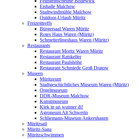
Feldsteinscheune Bollewick
Eishalle Malchow
Stadtwindmühle Malchow
Outdoor-Urlaub Müritz
Freizeittreffs
Bürgersaal Waren Müritz
Rotes Haus Waren (Müritz)
Schmetterlingshaus Waren (Müritz)
Restaurants
Restaurant Moritz Waren Müritz
Restaurant Ratskeller
Restaurant Paulshöhe
Restaurant Schmiede Groß Dratow
Museen
Müritzeum
Stadtgeschichtliches Museum Waren (Müritz)
Orgelmuseum
DDR-Museum Malchow
Kunstmuseum
Kiek in un wunner di!
Agroneum Alt Schwerin
Schliemann-Museum Ankershagen
Müritzsail
Müritz-Saga
Müritzschwimmen