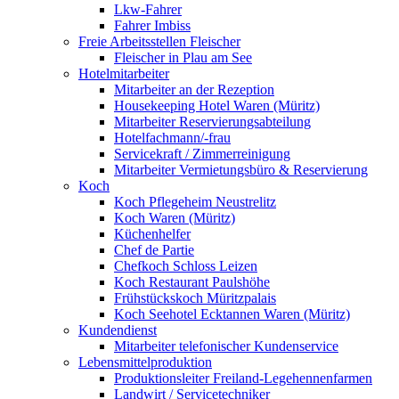
Lkw-Fahrer
Fahrer Imbiss
Freie Arbeitsstellen Fleischer
Fleischer in Plau am See
Hotelmitarbeiter
Mitarbeiter an der Rezeption
Housekeeping Hotel Waren (Müritz)
Mitarbeiter Reservierungsabteilung
Hotelfachmann/-frau
Servicekraft / Zimmerreinigung
Mitarbeiter Vermietungsbüro & Reservierung
Koch
Koch Pflegeheim Neustrelitz
Koch Waren (Müritz)
Küchenhelfer
Chef de Partie
Chefkoch Schloss Leizen
Koch Restaurant Paulshöhe
Frühstückskoch Müritzpalais
Koch Seehotel Ecktannen Waren (Müritz)
Kundendienst
Mitarbeiter telefonischer Kundenservice
Lebensmittelproduktion
Produktionsleiter Freiland-Legehennenfarmen
Landwirt / Servicetechniker