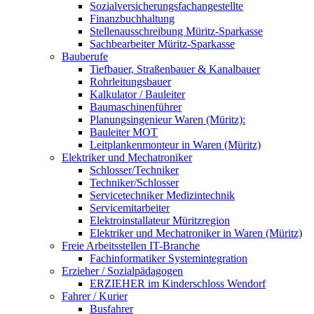
Sozialversicherungsfachangestellte
Finanzbuchhaltung
Stellenausschreibung Müritz-Sparkasse
Sachbearbeiter Müritz-Sparkasse
Bauberufe
Tiefbauer, Straßenbauer & Kanalbauer
Rohrleitungsbauer
Kalkulator / Bauleiter
Baumaschinenführer
Planungsingenieur Waren (Müritz):
Bauleiter MOT
Leitplankenmonteur in Waren (Müritz)
Elektriker und Mechatroniker
Schlosser/Techniker
Techniker/Schlosser
Servicetechniker Medizintechnik
Servicemitarbeiter
Elektroinstallateur Müritzregion
Elektriker und Mechatroniker in Waren (Müritz)
Freie Arbeitsstellen IT-Branche
Fachinformatiker Systemintegration
Erzieher / Sozialpädagogen
ERZIEHER im Kinderschloss Wendorf
Fahrer / Kurier
Busfahrer