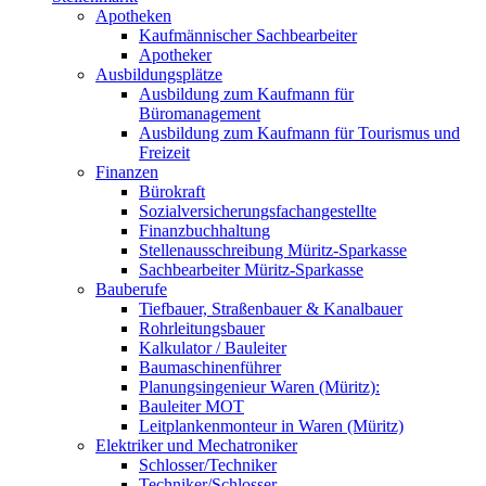
Apotheken
Kaufmännischer Sachbearbeiter
Apotheker
Ausbildungsplätze
Ausbildung zum Kaufmann für
Büromanagement
Ausbildung zum Kaufmann für Tourismus und
Freizeit
Finanzen
Bürokraft
Sozialversicherungsfachangestellte
Finanzbuchhaltung
Stellenausschreibung Müritz-Sparkasse
Sachbearbeiter Müritz-Sparkasse
Bauberufe
Tiefbauer, Straßenbauer & Kanalbauer
Rohrleitungsbauer
Kalkulator / Bauleiter
Baumaschinenführer
Planungsingenieur Waren (Müritz):
Bauleiter MOT
Leitplankenmonteur in Waren (Müritz)
Elektriker und Mechatroniker
Schlosser/Techniker
Techniker/Schlosser