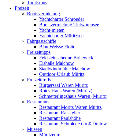
Tourismus
Freizeit
Bootsvermietung
Yachtcharter Schroeder
Bootsvermietung Tiefwarensee
Yacht-mieten
Yachtcharter Müritzsee
Fahrgastschiffe
Blau Weisse Flotte
Freizeittipps
Feldsteinscheune Bollewick
Eishalle Malchow
Stadtwindmühle Malchow
Outdoor-Urlaub Müritz
Freizeittreffs
Bürgersaal Waren Müritz
Rotes Haus Waren (Müritz)
Schmetterlingshaus Waren (Müritz)
Restaurants
Restaurant Moritz Waren Müritz
Restaurant Ratskeller
Restaurant Paulshöhe
Restaurant Schmiede Groß Dratow
Museen
Müritzeum