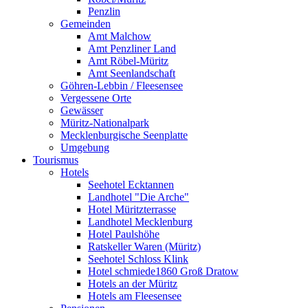
Penzlin
Gemeinden
Amt Malchow
Amt Penzliner Land
Amt Röbel-Müritz
Amt Seenlandschaft
Göhren-Lebbin / Fleesensee
Vergessene Orte
Gewässer
Müritz-Nationalpark
Mecklenburgische Seenplatte
Umgebung
Tourismus
Hotels
Seehotel Ecktannen
Landhotel "Die Arche"
Hotel Müritzterrasse
Landhotel Mecklenburg
Hotel Paulshöhe
Ratskeller Waren (Müritz)
Seehotel Schloss Klink
Hotel schmiede1860 Groß Dratow
Hotels an der Müritz
Hotels am Fleesensee