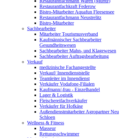
Restaurantfachmann Waren (Müritz)
Restaurantfachkraft Federow
Bistro-Mitarbeiter Aquafun Fleesensee
Restaurantfachmann Neustrelitz
Bistro-Mitarbeiter
Sachbearbeiter
Mitarbeiter Tourismusverband
Kaufmännischer Sachbearbeiter
Gesundheitswesen
Sachbearbeiter Mahn- und Klagewesen
Sachbearbeiter Auftragsbearbeitung
Verkauf
medizinische Fachangestellte
Verkauf/ Innendienststelle
Teamleiter im Innendienst
Verkäufer Vodafone-Filialen
Kaufmann/-frau - Einzelhandel
Lager & Logistik
Fleischereifachverkäufer
Verkäufer für Hofkäse
Außendienstmitarbeiter Agropartner Neu
Schloen
Wellness & Fitness
Masseur
Rettungsschwimmer