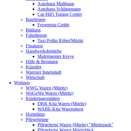
Autohaus Multhaup
Autohaus Schlingmann
Car-HiFi Tuning Center
Baufirmen
Fersemota Gmbh
Bildung
Fahrdienste
Taxi Pollin Röbel/Müritz
Finanzen
Handwerksbetriebe
Malermeister Kreye
Hilfe & Beratung
Künstler
Warener Innenstadt
Wirtschaft
Wohnen
WWG Waren (Müritz)
WoGeWa Waren (Müritz)
Kindertagesstätten
DRK Kita Waren (Müritz)
WABE-Kita Warensberg
Hortplätze
Pflegeheime
Pflegeheim Waren (Müritz) "Müritzpark"
Pflegeheim Waren Müritzblick