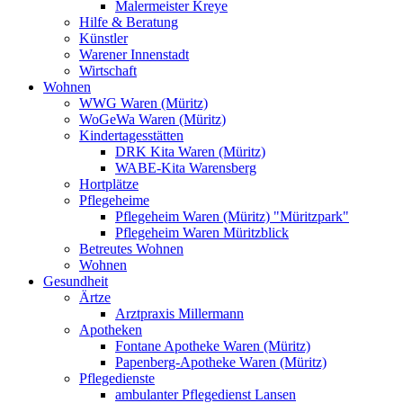
Malermeister Kreye
Hilfe & Beratung
Künstler
Warener Innenstadt
Wirtschaft
Wohnen
WWG Waren (Müritz)
WoGeWa Waren (Müritz)
Kindertagesstätten
DRK Kita Waren (Müritz)
WABE-Kita Warensberg
Hortplätze
Pflegeheime
Pflegeheim Waren (Müritz) "Müritzpark"
Pflegeheim Waren Müritzblick
Betreutes Wohnen
Wohnen
Gesundheit
Ärtze
Arztpraxis Millermann
Apotheken
Fontane Apotheke Waren (Müritz)
Papenberg-Apotheke Waren (Müritz)
Pflegedienste
ambulanter Pflegedienst Lansen