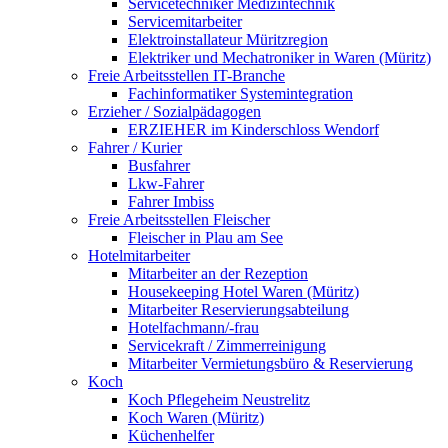
Servicetechniker Medizintechnik
Servicemitarbeiter
Elektroinstallateur Müritzregion
Elektriker und Mechatroniker in Waren (Müritz)
Freie Arbeitsstellen IT-Branche
Fachinformatiker Systemintegration
Erzieher / Sozialpädagogen
ERZIEHER im Kinderschloss Wendorf
Fahrer / Kurier
Busfahrer
Lkw-Fahrer
Fahrer Imbiss
Freie Arbeitsstellen Fleischer
Fleischer in Plau am See
Hotelmitarbeiter
Mitarbeiter an der Rezeption
Housekeeping Hotel Waren (Müritz)
Mitarbeiter Reservierungsabteilung
Hotelfachmann/-frau
Servicekraft / Zimmerreinigung
Mitarbeiter Vermietungsbüro & Reservierung
Koch
Koch Pflegeheim Neustrelitz
Koch Waren (Müritz)
Küchenhelfer