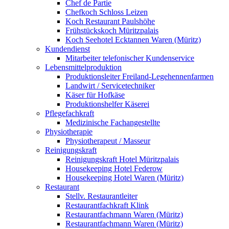
Chef de Partie
Chefkoch Schloss Leizen
Koch Restaurant Paulshöhe
Frühstückskoch Müritzpalais
Koch Seehotel Ecktannen Waren (Müritz)
Kundendienst
Mitarbeiter telefonischer Kundenservice
Lebensmittelproduktion
Produktionsleiter Freiland-Legehennenfarmen
Landwirt / Servicetechniker
Käser für Hofkäse
Produktionshelfer Käserei
Pflegefachkraft
Medizinische Fachangestellte
Physiotherapie
Physiotherapeut / Masseur
Reinigungskraft
Reinigungskraft Hotel Müritzpalais
Housekeeping Hotel Federow
Housekeeping Hotel Waren (Müritz)
Restaurant
Stellv. Restaurantleiter
Restaurantfachkraft Klink
Restaurantfachmann Waren (Müritz)
Restaurantfachmann Waren (Müritz)