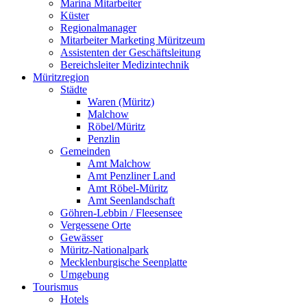
Marina Mitarbeiter
Küster
Regionalmanager
Mitarbeiter Marketing Müritzeum
Assistenten der Geschäftsleitung
Bereichsleiter Medizintechnik
Müritzregion
Städte
Waren (Müritz)
Malchow
Röbel/Müritz
Penzlin
Gemeinden
Amt Malchow
Amt Penzliner Land
Amt Röbel-Müritz
Amt Seenlandschaft
Göhren-Lebbin / Fleesensee
Vergessene Orte
Gewässer
Müritz-Nationalpark
Mecklenburgische Seenplatte
Umgebung
Tourismus
Hotels