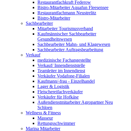
Restaurantfachkraft Federow
Bistro-Mitarbeiter Aquafun Fleesensee
Restaurantfachmann Neustrelitz
Bistro-Mitarbeiter
Sachbearbeiter
Mitarbeiter Tourismusverband
Kaufmännischer Sachbearbeiter
Gesundheitswesen
Sachbearbeiter Mahn- und Klagewesen
Sachbearbeiter Auftragsbearbeitung
Verkauf
medizinische Fachangestellte
Verkauf/ Innendienststelle
Teamleiter im Innendienst
Verkäufer Vodafone-Filialen
Kaufmann/-frau - Einzelhandel
Lager & Logistik
Fleischereifachverkäufer
Verkäufer für Hofkäse
Außendienstmitarbeiter Agropartner Neu
Schloen
Wellness & Fitness
Masseur
Rettungsschwimmer
Marina Mitarbeiter