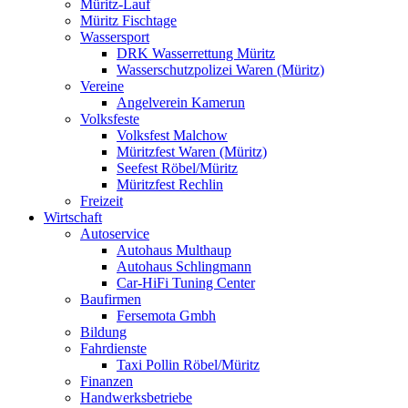
Müritz-Lauf
Müritz Fischtage
Wassersport
DRK Wasserrettung Müritz
Wasserschutzpolizei Waren (Müritz)
Vereine
Angelverein Kamerun
Volksfeste
Volksfest Malchow
Müritzfest Waren (Müritz)
Seefest Röbel/Müritz
Müritzfest Rechlin
Freizeit
Wirtschaft
Autoservice
Autohaus Multhaup
Autohaus Schlingmann
Car-HiFi Tuning Center
Baufirmen
Fersemota Gmbh
Bildung
Fahrdienste
Taxi Pollin Röbel/Müritz
Finanzen
Handwerksbetriebe