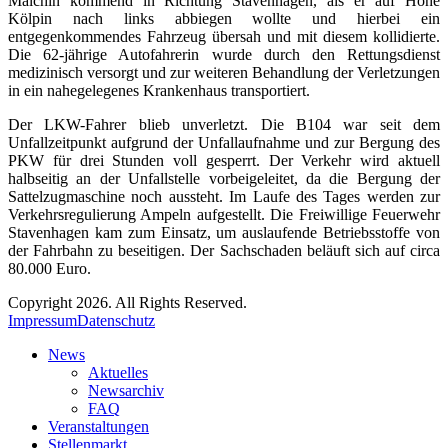
Malchin kommend in Richtung Stavenhagen, als er auf Höhe
Kölpin nach links abbiegen wollte und hierbei ein
entgegenkommendes Fahrzeug übersah und mit diesem kollidierte.
Die 62-jährige Autofahrerin wurde durch den Rettungsdienst
medizinisch versorgt und zur weiteren Behandlung der Verletzungen
in ein nahegelegenes Krankenhaus transportiert.
Der LKW-Fahrer blieb unverletzt. Die B104 war seit dem
Unfallzeitpunkt aufgrund der Unfallaufnahme und zur Bergung des
PKW für drei Stunden voll gesperrt. Der Verkehr wird aktuell
halbseitig an der Unfallstelle vorbeigeleitet, da die Bergung der
Sattelzugmaschine noch aussteht. Im Laufe des Tages werden zur
Verkehrsregulierung Ampeln aufgestellt. Die Freiwillige Feuerwehr
Stavenhagen kam zum Einsatz, um auslaufende Betriebsstoffe von
der Fahrbahn zu beseitigen. Der Sachschaden beläuft sich auf circa
80.000 Euro.
Copyright 2026. All Rights Reserved.
Impressum
Datenschutz
News
Aktuelles
Newsarchiv
FAQ
Veranstaltungen
Stellenmarkt