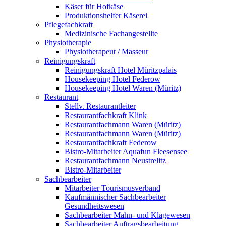
Käser für Hofkäse
Produktionshelfer Käserei
Pflegefachkraft
Medizinische Fachangestellte
Physiotherapie
Physiotherapeut / Masseur
Reinigungskraft
Reinigungskraft Hotel Müritzpalais
Housekeeping Hotel Federow
Housekeeping Hotel Waren (Müritz)
Restaurant
Stellv. Restaurantleiter
Restaurantfachkraft Klink
Restaurantfachmann Waren (Müritz)
Restaurantfachmann Waren (Müritz)
Restaurantfachkraft Federow
Bistro-Mitarbeiter Aquafun Fleesensee
Restaurantfachmann Neustrelitz
Bistro-Mitarbeiter
Sachbearbeiter
Mitarbeiter Tourismusverband
Kaufmännischer Sachbearbeiter
Gesundheitswesen
Sachbearbeiter Mahn- und Klagewesen
Sachbearbeiter Auftragsbearbeitung