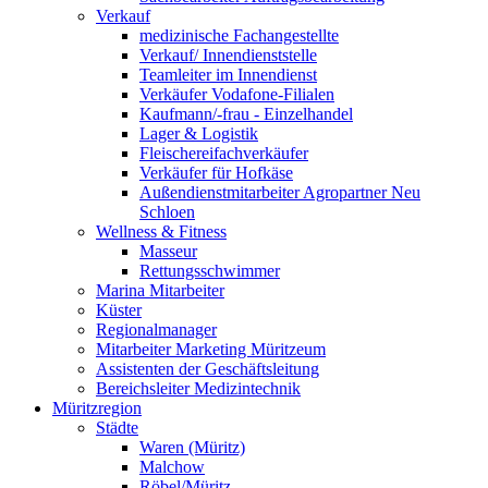
Verkauf
medizinische Fachangestellte
Verkauf/ Innendienststelle
Teamleiter im Innendienst
Verkäufer Vodafone-Filialen
Kaufmann/-frau - Einzelhandel
Lager & Logistik
Fleischereifachverkäufer
Verkäufer für Hofkäse
Außendienstmitarbeiter Agropartner Neu
Schloen
Wellness & Fitness
Masseur
Rettungsschwimmer
Marina Mitarbeiter
Küster
Regionalmanager
Mitarbeiter Marketing Müritzeum
Assistenten der Geschäftsleitung
Bereichsleiter Medizintechnik
Müritzregion
Städte
Waren (Müritz)
Malchow
Röbel/Müritz