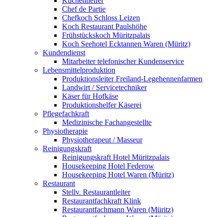
Küchenhelfer
Chef de Partie
Chefkoch Schloss Leizen
Koch Restaurant Paulshöhe
Frühstückskoch Müritzpalais
Koch Seehotel Ecktannen Waren (Müritz)
Kundendienst
Mitarbeiter telefonischer Kundenservice
Lebensmittelproduktion
Produktionsleiter Freiland-Legehennenfarmen
Landwirt / Servicetechniker
Käser für Hofkäse
Produktionshelfer Käserei
Pflegefachkraft
Medizinische Fachangestellte
Physiotherapie
Physiotherapeut / Masseur
Reinigungskraft
Reinigungskraft Hotel Müritzpalais
Housekeeping Hotel Federow
Housekeeping Hotel Waren (Müritz)
Restaurant
Stellv. Restaurantleiter
Restaurantfachkraft Klink
Restaurantfachmann Waren (Müritz)