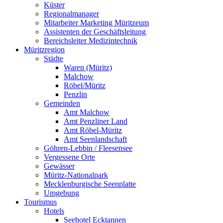
Küster
Regionalmanager
Mitarbeiter Marketing Müritzeum
Assistenten der Geschäftsleitung
Bereichsleiter Medizintechnik
Müritzregion
Städte
Waren (Müritz)
Malchow
Röbel/Müritz
Penzlin
Gemeinden
Amt Malchow
Amt Penzliner Land
Amt Röbel-Müritz
Amt Seenlandschaft
Göhren-Lebbin / Fleesensee
Vergessene Orte
Gewässer
Müritz-Nationalpark
Mecklenburgische Seenplatte
Umgebung
Tourismus
Hotels
Seehotel Ecktannen