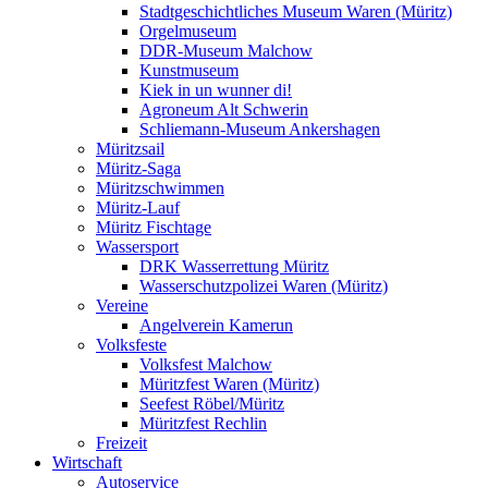
Stadtgeschichtliches Museum Waren (Müritz)
Orgelmuseum
DDR-Museum Malchow
Kunstmuseum
Kiek in un wunner di!
Agroneum Alt Schwerin
Schliemann-Museum Ankershagen
Müritzsail
Müritz-Saga
Müritzschwimmen
Müritz-Lauf
Müritz Fischtage
Wassersport
DRK Wasserrettung Müritz
Wasserschutzpolizei Waren (Müritz)
Vereine
Angelverein Kamerun
Volksfeste
Volksfest Malchow
Müritzfest Waren (Müritz)
Seefest Röbel/Müritz
Müritzfest Rechlin
Freizeit
Wirtschaft
Autoservice