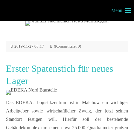
Menu
Müritzportal
Vilma Jönsson
Fresiavej 4C
4420 Regstrup
2019-11-27 06:17
(Kommentare: 0)
Dänemark
Erster Spatenstich für neues
Lager
Kontakt
info@mueritzportal.de
Das EDEKA- Logistikzentrum ist in Malchow ein wichtiger
Info´s
Arbeitgeber sowie wirtschaftlicher Zweig, der jetzt seinen
Standort festigen will. Hierfür soll der bestehende
Impressum
Gebäudekomplex um einen etwa 25.000 Quadratmeter großen
Datenschutz