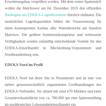
Erweiterungsbau vergrößert werden. Mit dem ersten Spatenstich
Kontakt
wollen die Malchower am 04. Dezember 2019 den offiziellen
Baubeginn am EDEKA-Logistikzentrum
feierlich einläuten. Die
FAQ
zusätzlichen Lagerkapazitäten bilden die Voraussetzung für
Müritzer-News
einen konsequenten Ausbau aller Warenbereiche am Standort
Müritzer-Veranstaltungen
Malchow. Die größere Sortimentskompetenz und verbesserte
Müritzer-Stellenmarkt
Verfügbarkeit werden zukünftig entscheidende Vorteile für den
EDEKA-Einzelhandel in Mecklenburg-Vorpommern und
Nordbrandenburg sein.
EDEKA Nord im Profil
EDEKA Nord hat ihren Sitz in Neumünster und ist eine von
sieben genossenschaftlich organisierten Großhandlungen des
EDEKA-Verbundes. Sie nimmt mit rund 670 Märkten und einer
Gesamtverkaufsfläche von ca. 780.000 qm eine Spitzenstellung
im norddeutschen Lebensmitteleinzelhandel ein.