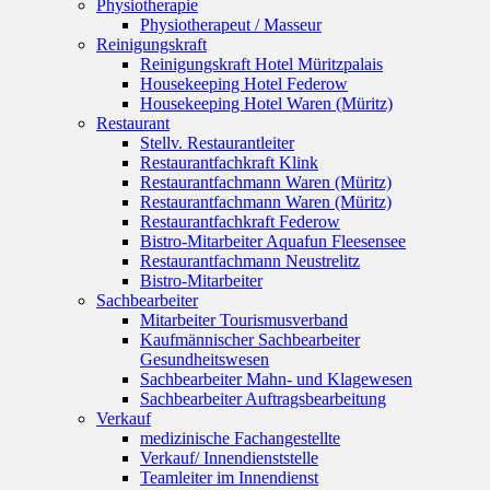
Physiotherapie
Physiotherapeut / Masseur
Reinigungskraft
Reinigungskraft Hotel Müritzpalais
Housekeeping Hotel Federow
Housekeeping Hotel Waren (Müritz)
Restaurant
Stellv. Restaurantleiter
Restaurantfachkraft Klink
Restaurantfachmann Waren (Müritz)
Restaurantfachmann Waren (Müritz)
Restaurantfachkraft Federow
Bistro-Mitarbeiter Aquafun Fleesensee
Restaurantfachmann Neustrelitz
Bistro-Mitarbeiter
Sachbearbeiter
Mitarbeiter Tourismusverband
Kaufmännischer Sachbearbeiter
Gesundheitswesen
Sachbearbeiter Mahn- und Klagewesen
Sachbearbeiter Auftragsbearbeitung
Verkauf
medizinische Fachangestellte
Verkauf/ Innendienststelle
Teamleiter im Innendienst