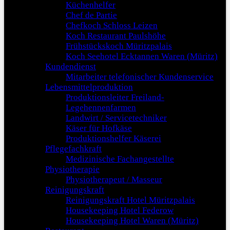
Küchenhelfer
Chef de Partie
Chefkoch Schloss Leizen
Koch Restaurant Paulshöhe
Frühstückskoch Müritzpalais
Koch Seehotel Ecktannen Waren (Müritz)
Kundendienst
Mitarbeiter telefonischer Kundenservice
Lebensmittelproduktion
Produktionsleiter Freiland-
Legehennenfarmen
Landwirt / Servicetechniker
Käser für Hofkäse
Produktionshelfer Käserei
Pflegefachkraft
Medizinische Fachangestellte
Physiotherapie
Physiotherapeut / Masseur
Reinigungskraft
Reinigungskraft Hotel Müritzpalais
Housekeeping Hotel Federow
Housekeeping Hotel Waren (Müritz)