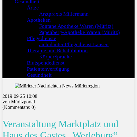
Gesundheit
Ärtze
Arztpraxis Millermann
Apotheken
Fontane Apotheke Waren (Müritz)
Papenberg-Apotheke Waren (Müritz)
Pflegedienste
ambulanter Pflegedienst Lansen
Therapie und Rehabilitation
KörperSprache
Blutspendedienst
Patientenverfügung
Gesundheit
2019-09-25 10:08
von Müritzportal
(Kommentare: 0)
Veranstaltung Marktplatz und
Haus des Gastes „Werleburg“