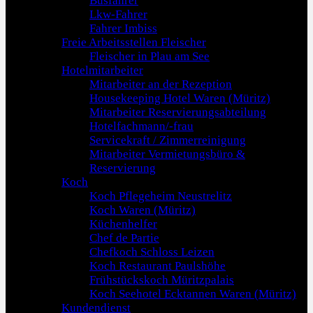
Busfahrer
Lkw-Fahrer
Fahrer Imbiss
Freie Arbeitsstellen Fleischer
Fleischer in Plau am See
Hotelmitarbeiter
Mitarbeiter an der Rezeption
Housekeeping Hotel Waren (Müritz)
Mitarbeiter Reservierungsabteilung
Hotelfachmann/-frau
Servicekraft / Zimmerreinigung
Mitarbeiter Vermietungsbüro &
Reservierung
Koch
Koch Pflegeheim Neustrelitz
Koch Waren (Müritz)
Küchenhelfer
Chef de Partie
Chefkoch Schloss Leizen
Koch Restaurant Paulshöhe
Frühstückskoch Müritzpalais
Koch Seehotel Ecktannen Waren (Müritz)
Kundendienst