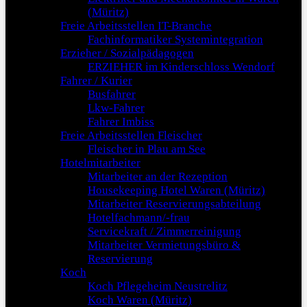
(Müritz)
Freie Arbeitsstellen IT-Branche
Fachinformatiker Systemintegration
Erzieher / Sozialpädagogen
ERZIEHER im Kinderschloss Wendorf
Fahrer / Kurier
Busfahrer
Lkw-Fahrer
Fahrer Imbiss
Freie Arbeitsstellen Fleischer
Fleischer in Plau am See
Hotelmitarbeiter
Mitarbeiter an der Rezeption
Housekeeping Hotel Waren (Müritz)
Mitarbeiter Reservierungsabteilung
Hotelfachmann/-frau
Servicekraft / Zimmerreinigung
Mitarbeiter Vermietungsbüro &
Reservierung
Koch
Koch Pflegeheim Neustrelitz
Koch Waren (Müritz)