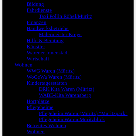
Bildung
Fahrdienste
Taxi Pollin Röbel/Müritz
Finanzen
Handwerksbetriebe
Malermeister Kreye
Hilfe & Beratung
Künstler
Warener Innenstadt
Wirtschaft
Wohnen
WWG Waren (Müritz)
WoGeWa Waren (Müritz)
Kindertagesstätten
DRK Kita Waren (Müritz)
WABE-Kita Warensberg
Hortplätze
Pflegeheime
Pflegeheim Waren (Müritz) "Müritzpark"
Pflegeheim Waren Müritzblick
Betreutes Wohnen
Wohnen