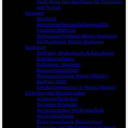
Ausbildung zum Kaufmann für Tourismus
und Freizeit
Finanzen
Bürokraft
Sozialversicherungsfachangestellte
Finanzbuchhaltung
Stellenausschreibung Müritz-Sparkasse
Sachbearbeiter Müritz-Sparkasse
Bauberufe
Tiefbauer, Straßenbauer & Kanalbauer
Rohrleitungsbauer
Kalkulator / Bauleiter
Baumaschinenführer
Planungsingenieur Waren (Müritz):
Bauleiter MOT
Leitplankenmonteur in Waren (Müritz)
Elektriker und Mechatroniker
Schlosser/Techniker
Techniker/Schlosser
Servicetechniker Medizintechnik
Servicemitarbeiter
Elektroinstallateur Müritzregion
Elektriker und Mechatroniker in Waren