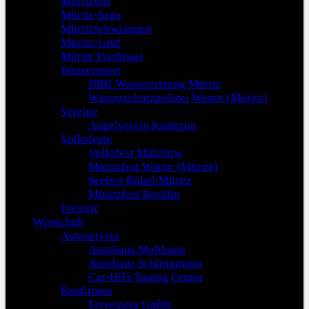
Müritzsail
Müritz-Saga
Müritzschwimmen
Müritz-Lauf
Müritz Fischtage
Wassersport
DRK Wasserrettung Müritz
Wasserschutzpolizei Waren (Müritz)
Vereine
Angelverein Kamerun
Volksfeste
Volksfest Malchow
Müritzfest Waren (Müritz)
Seefest Röbel/Müritz
Müritzfest Rechlin
Freizeit
Wirtschaft
Autoservice
Autohaus Multhaup
Autohaus Schlingmann
Car-HiFi Tuning Center
Baufirmen
Fersemota Gmbh