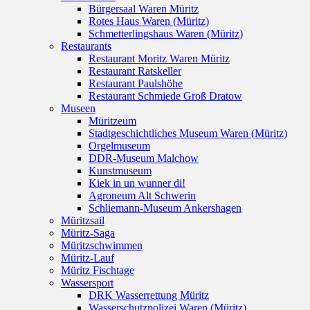
Bürgersaal Waren Müritz
Rotes Haus Waren (Müritz)
Schmetterlingshaus Waren (Müritz)
Restaurants
Restaurant Moritz Waren Müritz
Restaurant Ratskeller
Restaurant Paulshöhe
Restaurant Schmiede Groß Dratow
Museen
Müritzeum
Stadtgeschichtliches Museum Waren (Müritz)
Orgelmuseum
DDR-Museum Malchow
Kunstmuseum
Kiek in un wunner di!
Agroneum Alt Schwerin
Schliemann-Museum Ankershagen
Müritzsail
Müritz-Saga
Müritzschwimmen
Müritz-Lauf
Müritz Fischtage
Wassersport
DRK Wasserrettung Müritz
Wasserschutzpolizei Waren (Müritz)