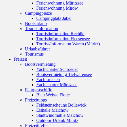
Ferienwohnung Müritzsee
Ferienwohnung Mirow
Campingplätze
Campingplatz Jabel
Bootsurlaub
Touristinformation
Touristinformation Rechlin
Touristinformation Fleesensee
Tourist-Information Waren (Müritz)
Urlaubsführer
Tourismus
Freizeit
Bootsvermietung
Yachtcharter Schroeder
Bootsvermietung Tiefwarensee
Yacht-mieten
Yachtcharter Müritzsee
Fahrgastschiffe
Blau Weisse Flotte
Freizeittipps
Feldsteinscheune Bollewick
Eishalle Malchow
Stadtwindmühle Malchow
Outdoor-Urlaub Müritz
Freizeittreffs