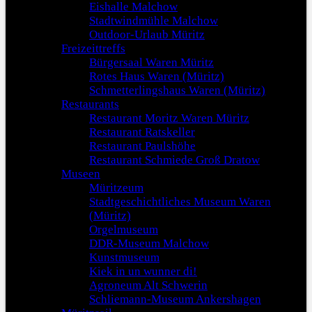
Eishalle Malchow
Stadtwindmühle Malchow
Outdoor-Urlaub Müritz
Freizeittreffs
Bürgersaal Waren Müritz
Rotes Haus Waren (Müritz)
Schmetterlingshaus Waren (Müritz)
Restaurants
Restaurant Moritz Waren Müritz
Restaurant Ratskeller
Restaurant Paulshöhe
Restaurant Schmiede Groß Dratow
Museen
Müritzeum
Stadtgeschichtliches Museum Waren
(Müritz)
Orgelmuseum
DDR-Museum Malchow
Kunstmuseum
Kiek in un wunner di!
Agroneum Alt Schwerin
Schliemann-Museum Ankershagen