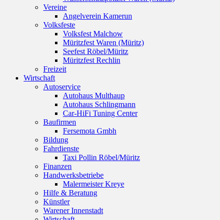
Vereine
Angelverein Kamerun
Volksfeste
Volksfest Malchow
Müritzfest Waren (Müritz)
Seefest Röbel/Müritz
Müritzfest Rechlin
Freizeit
Wirtschaft
Autoservice
Autohaus Multhaup
Autohaus Schlingmann
Car-HiFi Tuning Center
Baufirmen
Fersemota Gmbh
Bildung
Fahrdienste
Taxi Pollin Röbel/Müritz
Finanzen
Handwerksbetriebe
Malermeister Kreye
Hilfe & Beratung
Künstler
Warener Innenstadt
Wirtschaft