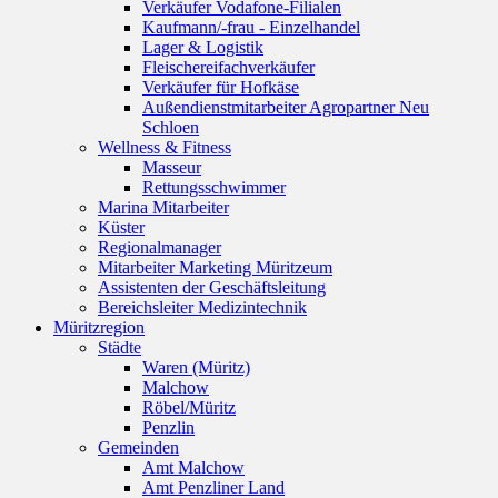
Verkäufer Vodafone-Filialen
Kaufmann/-frau - Einzelhandel
Lager & Logistik
Fleischereifachverkäufer
Verkäufer für Hofkäse
Außendienstmitarbeiter Agropartner Neu
Schloen
Wellness & Fitness
Masseur
Rettungsschwimmer
Marina Mitarbeiter
Küster
Regionalmanager
Mitarbeiter Marketing Müritzeum
Assistenten der Geschäftsleitung
Bereichsleiter Medizintechnik
Müritzregion
Städte
Waren (Müritz)
Malchow
Röbel/Müritz
Penzlin
Gemeinden
Amt Malchow
Amt Penzliner Land