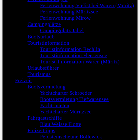
Ferienwohnung Vielist bei Waren (Müritz)
Ferienwohnung Müritzsee
Ferienwohnung Mirow
Campingplätze
Campingplatz Jabel
Bootsurlaub
Touristinformation
Touristinformation Rechlin
Touristinformation Fleesensee
Tourist-Information Waren (Müritz)
Urlaubsführer
Tourismus
Freizeit
Bootsvermietung
Yachtcharter Schroeder
Bootsvermietung Tiefwarensee
Yacht-mieten
Yachtcharter Müritzsee
Fahrgastschiffe
Blau Weisse Flotte
Freizeittipps
Feldsteinscheune Bollewick