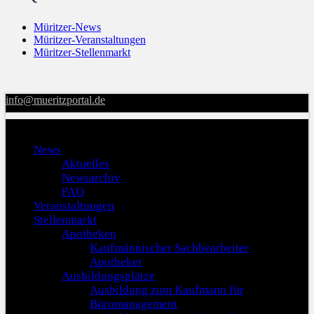
Müritzer-News
Müritzer-Veranstaltungen
Müritzer-Stellenmarkt
info@mueritzportal.de
Menu
News
Aktuelles
Newsarchiv
FAQ
Veranstaltungen
Stellenmarkt
Apotheken
Kaufmännischer Sachbearbeiter
Apotheker
Ausbildungsplätze
Ausbildung zum Kaufmann für
Büromanagement