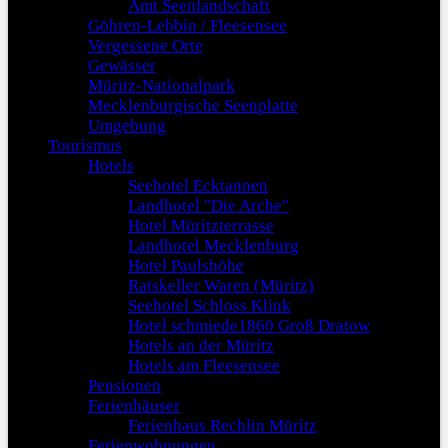
Amt Seenlandschaft
Göhren-Lebbin / Fleesensee
Vergessene Orte
Gewässer
Müritz-Nationalpark
Mecklenburgische Seenplatte
Umgebung
Tourismus
Hotels
Seehotel Ecktannen
Landhotel "Die Arche"
Hotel Müritzterrasse
Landhotel Mecklenburg
Hotel Paulshöhe
Ratskeller Waren (Müritz)
Seehotel Schloss Klink
Hotel schmiede1860 Groß Dratow
Hotels an der Müritz
Hotels am Fleesensee
Pensionen
Ferienhäuser
Ferienhaus Rechlin Müritz
Ferienwohnungen