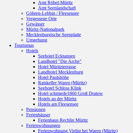
Amt Röbel-Müritz
Amt Seenlandschaft
Göhren-Lebbin / Fleesensee
Vergessene Orte
Gewässer
Müritz-Nationalpark
Mecklenburgische Seenplatte
Umgebung
Tourismus
Hotels
Seehotel Ecktannen
Landhotel "Die Arche"
Hotel Müritzterrasse
Landhotel Mecklenburg
Hotel Paulshöhe
Ratskeller Waren (Müritz)
Seehotel Schloss Klink
Hotel schmiede1860 Groß Dratow
Hotels an der Müritz
Hotels am Fleesensee
Pensionen
Ferienhäuser
Ferienhaus Rechlin Müritz
Ferienwohnungen
Ferienwohnung Vielist bei Waren (Müritz)