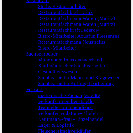
Restaurant
Stellv. Restaurantleiter
Restaurantfachkraft Klink
Restaurantfachmann Waren (Müritz)
Restaurantfachmann Waren (Müritz)
Restaurantfachkraft Federow
Bistro-Mitarbeiter Aquafun Fleesensee
Restaurantfachmann Neustrelitz
Bistro-Mitarbeiter
Sachbearbeiter
Mitarbeiter Tourismusverband
Kaufmännischer Sachbearbeiter
Gesundheitswesen
Sachbearbeiter Mahn- und Klagewesen
Sachbearbeiter Auftragsbearbeitung
Verkauf
medizinische Fachangestellte
Verkauf/ Innendienststelle
Teamleiter im Innendienst
Verkäufer Vodafone-Filialen
Kaufmann/-frau - Einzelhandel
Lager & Logistik
Fleischereifachverkäufer