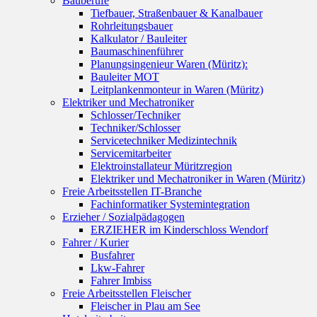
Bauberufe
Tiefbauer, Straßenbauer & Kanalbauer
Rohrleitungsbauer
Kalkulator / Bauleiter
Baumaschinenführer
Planungsingenieur Waren (Müritz):
Bauleiter MOT
Leitplankenmonteur in Waren (Müritz)
Elektriker und Mechatroniker
Schlosser/Techniker
Techniker/Schlosser
Servicetechniker Medizintechnik
Servicemitarbeiter
Elektroinstallateur Müritzregion
Elektriker und Mechatroniker in Waren (Müritz)
Freie Arbeitsstellen IT-Branche
Fachinformatiker Systemintegration
Erzieher / Sozialpädagogen
ERZIEHER im Kinderschloss Wendorf
Fahrer / Kurier
Busfahrer
Lkw-Fahrer
Fahrer Imbiss
Freie Arbeitsstellen Fleischer
Fleischer in Plau am See