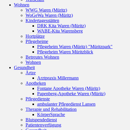
Wohnen
WWG Waren (Müritz)
WoGeWa Waren (Müritz)
Kindertagesstätten
DRK Kita Waren (Müritz)
WABE-Kita Warensberg
Hortplätze
Pflegeheime
Pflegeheim Waren (Müritz) "Müritzpark"
Pflegeheim Waren Müritzblick
Betreutes Wohnen
Wohnen
Gesundheit
Ärtze
Arztpraxis Millermann
Apotheken
Fontane Apotheke Waren (Müritz)
Papenberg-Apotheke Waren (Müritz)
Pflegedienste
ambulanter Pflegedienst Lansen
Therapie und Rehabilitation
KörperSprache
Blutspendedienst
Patientenverfügung