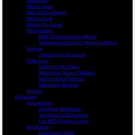
Müritzsail
Müritz-Saga
Müritzschwimmen
Müritz-Lauf
Müritz Fischtage
Wassersport
DRK Wasserrettung Müritz
Wasserschutzpolizei Waren (Müritz)
Vereine
Angelverein Kamerun
Volksfeste
Volksfest Malchow
Müritzfest Waren (Müritz)
Seefest Röbel/Müritz
Müritzfest Rechlin
Freizeit
Wirtschaft
Autoservice
Autohaus Multhaup
Autohaus Schlingmann
Car-HiFi Tuning Center
Baufirmen
Fersemota Gmbh