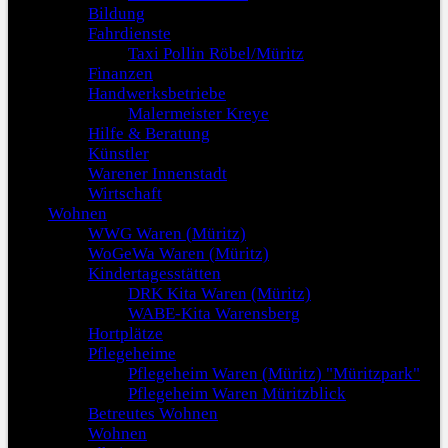
Bildung
Fahrdienste
Taxi Pollin Röbel/Müritz
Finanzen
Handwerksbetriebe
Malermeister Kreye
Hilfe & Beratung
Künstler
Warener Innenstadt
Wirtschaft
Wohnen
WWG Waren (Müritz)
WoGeWa Waren (Müritz)
Kindertagesstätten
DRK Kita Waren (Müritz)
WABE-Kita Warensberg
Hortplätze
Pflegeheime
Pflegeheim Waren (Müritz) "Müritzpark"
Pflegeheim Waren Müritzblick
Betreutes Wohnen
Wohnen