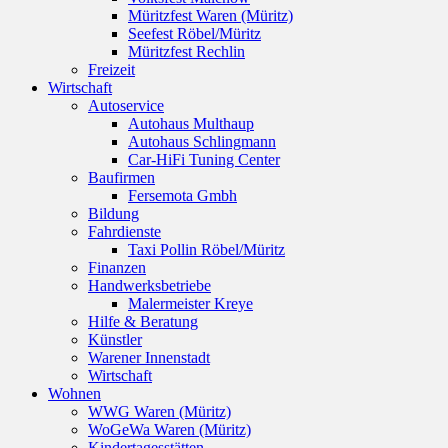
Müritzfest Waren (Müritz)
Seefest Röbel/Müritz
Müritzfest Rechlin
Freizeit
Wirtschaft
Autoservice
Autohaus Multhaup
Autohaus Schlingmann
Car-HiFi Tuning Center
Baufirmen
Fersemota Gmbh
Bildung
Fahrdienste
Taxi Pollin Röbel/Müritz
Finanzen
Handwerksbetriebe
Malermeister Kreye
Hilfe & Beratung
Künstler
Warener Innenstadt
Wirtschaft
Wohnen
WWG Waren (Müritz)
WoGeWa Waren (Müritz)
Kindertagesstätten