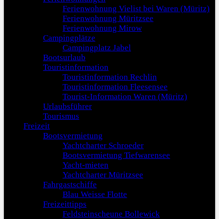
Ferienwohnung Vielist bei Waren (Müritz)
Ferienwohnung Müritzsee
Ferienwohnung Mirow
Campingplätze
Campingplatz Jabel
Bootsurlaub
Touristinformation
Touristinformation Rechlin
Touristinformation Fleesensee
Tourist-Information Waren (Müritz)
Urlaubsführer
Tourismus
Freizeit
Bootsvermietung
Yachtcharter Schroeder
Bootsvermietung Tiefwarensee
Yacht-mieten
Yachtcharter Müritzsee
Fahrgastschiffe
Blau Weisse Flotte
Freizeittipps
Feldsteinscheune Bollewick