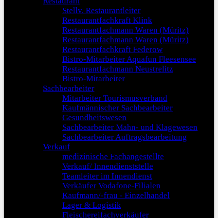
Restaurant
Stellv. Restaurantleiter
Restaurantfachkraft Klink
Restaurantfachmann Waren (Müritz)
Restaurantfachmann Waren (Müritz)
Restaurantfachkraft Federow
Bistro-Mitarbeiter Aquafun Fleesensee
Restaurantfachmann Neustrelitz
Bistro-Mitarbeiter
Sachbearbeiter
Mitarbeiter Tourismusverband
Kaufmännischer Sachbearbeiter
Gesundheitswesen
Sachbearbeiter Mahn- und Klagewesen
Sachbearbeiter Auftragsbearbeitung
Verkauf
medizinische Fachangestellte
Verkauf/ Innendienststelle
Teamleiter im Innendienst
Verkäufer Vodafone-Filialen
Kaufmann/-frau - Einzelhandel
Lager & Logistik
Fleischereifachverkäufer