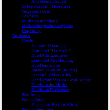
Amt Seenlandschaft
Göhren-Lebbin / Fleesensee
Vergessene Orte
Gewässer
Müritz-Nationalpark
Mecklenburgische Seenplatte
Umgebung
Tourismus
Hotels
Seehotel Ecktannen
Landhotel "Die Arche"
Hotel Müritzterrasse
Landhotel Mecklenburg
Hotel Paulshöhe
Ratskeller Waren (Müritz)
Seehotel Schloss Klink
Hotel schmiede1860 Groß Dratow
Hotels an der Müritz
Hotels am Fleesensee
Pensionen
Ferienhäuser
Ferienhaus Rechlin Müritz
Ferienwohnungen