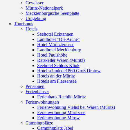
Gewässer
Müritz-Nationalpark
Mecklenburgische Seenplatte
Umgebung
Tourismus
Hotels
Seehotel Ecktannen
Landhotel "Die Arche"
Hotel Müritzterrasse
Landhotel Mecklenburg
Hotel Paulshöhe
Ratskeller Waren (Müritz)
Seehotel Schloss Klink
Hotel schmiede1860 Groß Dratow
Hotels an der Müritz
Hotels am Fleesensee
Pensionen
Ferienhäuser
Ferienhaus Rechlin Müritz
Ferienwohnungen
Ferienwohnung Vielist bei Waren (Müritz)
Ferienwohnung Müritzsee
Ferienwohnung Mirow
Campingplätze
Campingplatz Jabel