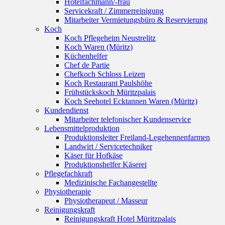
Hotelfachmann/-frau
Servicekraft / Zimmerreinigung
Mitarbeiter Vermietungsbüro & Reservierung
Koch
Koch Pflegeheim Neustrelitz
Koch Waren (Müritz)
Küchenhelfer
Chef de Partie
Chefkoch Schloss Leizen
Koch Restaurant Paulshöhe
Frühstückskoch Müritzpalais
Koch Seehotel Ecktannen Waren (Müritz)
Kundendienst
Mitarbeiter telefonischer Kundenservice
Lebensmittelproduktion
Produktionsleiter Freiland-Legehennenfarmen
Landwirt / Servicetechniker
Käser für Hofkäse
Produktionshelfer Käserei
Pflegefachkraft
Medizinische Fachangestellte
Physiotherapie
Physiotherapeut / Masseur
Reinigungskraft
Reinigungskraft Hotel Müritzpalais