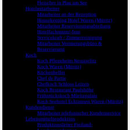
Fleischer in Plau am See
Hotelmitarbeiter
Mitarbeiter an der Rezeption
Housekeeping Hotel Waren (Müritz)
Mitarbeiter Reservierungsabteilung
Hotelfachmann/-frau
Servicekraft / Zimmerreinigung
Mitarbeiter Vermietungsbüro &
Reservierung
Koch
Koch Pflegeheim Neustrelitz
Koch Waren (Müritz)
Küchenhelfer
Chef de Partie
Chefkoch Schloss Leizen
Koch Restaurant Paulshöhe
Frühstückskoch Müritzpalais
Koch Seehotel Ecktannen Waren (Müritz)
Kundendienst
Mitarbeiter telefonischer Kundenservice
Lebensmittelproduktion
Produktionsleiter Freiland-