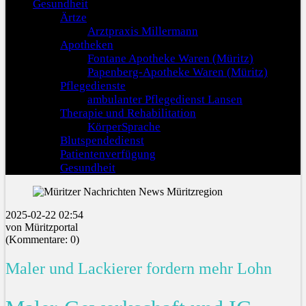
Gesundheit
Ärtze
Arztpraxis Millermann
Apotheken
Fontane Apotheke Waren (Müritz)
Papenberg-Apotheke Waren (Müritz)
Pflegedienste
ambulanter Pflegedienst Lansen
Therapie und Rehabilitation
KörperSprache
Blutspendedienst
Patientenverfügung
Gesundheit
2025-02-22 02:54
von Müritzportal
(Kommentare: 0)
Maler und Lackierer fordern mehr Lohn