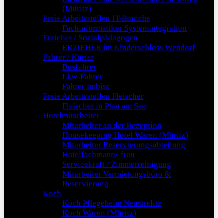
(Müritz)
Freie Arbeitsstellen IT-Branche
Fachinformatiker Systemintegration
Erzieher / Sozialpädagogen
ERZIEHER im Kinderschloss Wendorf
Fahrer / Kurier
Busfahrer
Lkw-Fahrer
Fahrer Imbiss
Freie Arbeitsstellen Fleischer
Fleischer in Plau am See
Hotelmitarbeiter
Mitarbeiter an der Rezeption
Housekeeping Hotel Waren (Müritz)
Mitarbeiter Reservierungsabteilung
Hotelfachmann/-frau
Servicekraft / Zimmerreinigung
Mitarbeiter Vermietungsbüro &
Reservierung
Koch
Koch Pflegeheim Neustrelitz
Koch Waren (Müritz)