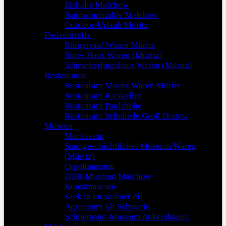
Eishalle Malchow
Stadtwindmühle Malchow
Outdoor-Urlaub Müritz
Freizeittreffs
Bürgersaal Waren Müritz
Rotes Haus Waren (Müritz)
Schmetterlingshaus Waren (Müritz)
Restaurants
Restaurant Moritz Waren Müritz
Restaurant Ratskeller
Restaurant Paulshöhe
Restaurant Schmiede Groß Dratow
Museen
Müritzeum
Stadtgeschichtliches Museum Waren
(Müritz)
Orgelmuseum
DDR-Museum Malchow
Kunstmuseum
Kiek in un wunner di!
Agroneum Alt Schwerin
Schliemann-Museum Ankershagen