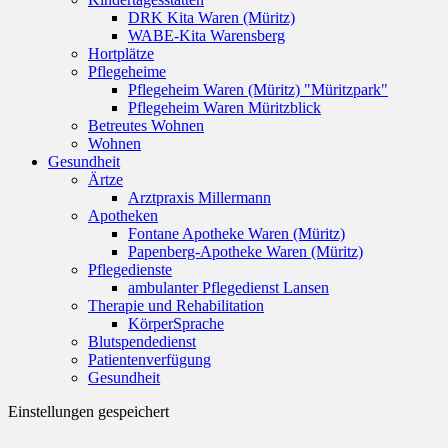
DRK Kita Waren (Müritz)
WABE-Kita Warensberg
Hortplätze
Pflegeheime
Pflegeheim Waren (Müritz) "Müritzpark"
Pflegeheim Waren Müritzblick
Betreutes Wohnen
Wohnen
Gesundheit
Ärtze
Arztpraxis Millermann
Apotheken
Fontane Apotheke Waren (Müritz)
Papenberg-Apotheke Waren (Müritz)
Pflegedienste
ambulanter Pflegedienst Lansen
Therapie und Rehabilitation
KörperSprache
Blutspendedienst
Patientenverfügung
Gesundheit
Einstellungen gespeichert