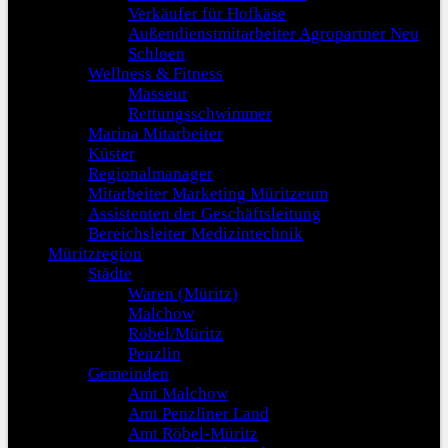
Verkäufer für Hofkäse
Außendienstmitarbeiter Agropartner Neu
Schloen
Wellness & Fitness
Masseur
Rettungsschwimmer
Marina Mitarbeiter
Küster
Regionalmanager
Mitarbeiter Marketing Müritzeum
Assistenten der Geschäftsleitung
Bereichsleiter Medizintechnik
Müritzregion
Städte
Waren (Müritz)
Malchow
Röbel/Müritz
Penzlin
Gemeinden
Amt Malchow
Amt Penzliner Land
Amt Röbel-Müritz