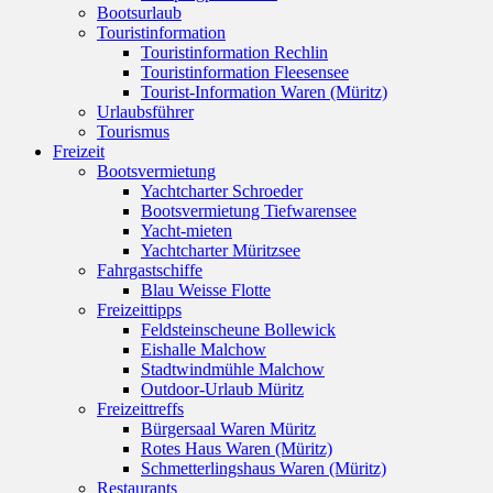
Bootsurlaub
Touristinformation
Touristinformation Rechlin
Touristinformation Fleesensee
Tourist-Information Waren (Müritz)
Urlaubsführer
Tourismus
Freizeit
Bootsvermietung
Yachtcharter Schroeder
Bootsvermietung Tiefwarensee
Yacht-mieten
Yachtcharter Müritzsee
Fahrgastschiffe
Blau Weisse Flotte
Freizeittipps
Feldsteinscheune Bollewick
Eishalle Malchow
Stadtwindmühle Malchow
Outdoor-Urlaub Müritz
Freizeittreffs
Bürgersaal Waren Müritz
Rotes Haus Waren (Müritz)
Schmetterlingshaus Waren (Müritz)
Restaurants