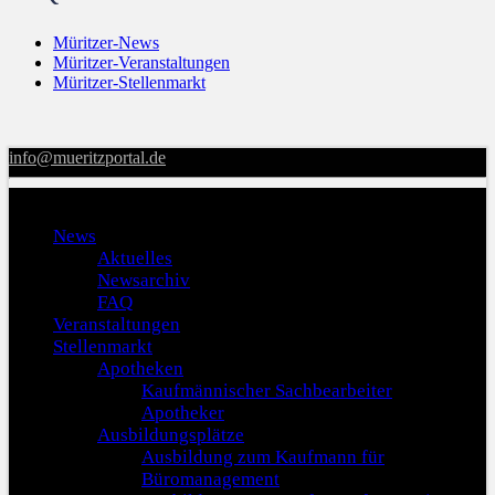
Müritzer-News
Müritzer-Veranstaltungen
Müritzer-Stellenmarkt
info@mueritzportal.de
Menu
News
Aktuelles
Newsarchiv
FAQ
Veranstaltungen
Stellenmarkt
Apotheken
Kaufmännischer Sachbearbeiter
Apotheker
Ausbildungsplätze
Ausbildung zum Kaufmann für
Büromanagement