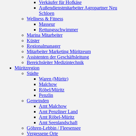
Verkäufer für Hofkäse
Außendienstmitarbeiter Agropartner Neu
Schloen
Wellness & Fitness
Masseur
Rettungsschwimmer
Marina Mitarbeiter
Küster
Regionalmanager
Mitarbeiter Marketing Müritzeum
Assistenten der Geschäftsleitung
Bereichsleiter Medizintechnik
Müritzregion
Städte
Waren (Müritz)
Malchow
Röbel/Müritz
Penzlin
Gemeinden
Amt Malchow
Amt Penzliner Land
Amt Röbel-Müritz
Amt Seenlandschaft
Göhren-Lebbin / Fleesensee
Vergessene Orte