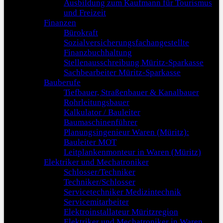
Ausbildung zum Kaufmann für Tourismus
und Freizeit
Finanzen
Bürokraft
Sozialversicherungsfachangestellte
Finanzbuchhaltung
Stellenausschreibung Müritz-Sparkasse
Sachbearbeiter Müritz-Sparkasse
Bauberufe
Tiefbauer, Straßenbauer & Kanalbauer
Rohrleitungsbauer
Kalkulator / Bauleiter
Baumaschinenführer
Planungsingenieur Waren (Müritz):
Bauleiter MOT
Leitplankenmonteur in Waren (Müritz)
Elektriker und Mechatroniker
Schlosser/Techniker
Techniker/Schlosser
Servicetechniker Medizintechnik
Servicemitarbeiter
Elektroinstallateur Müritzregion
Elektriker und Mechatroniker in Waren