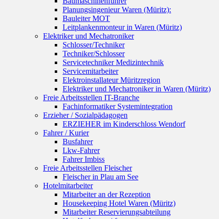
Baumaschinenführer
Planungsingenieur Waren (Müritz):
Bauleiter MOT
Leitplankenmonteur in Waren (Müritz)
Elektriker und Mechatroniker
Schlosser/Techniker
Techniker/Schlosser
Servicetechniker Medizintechnik
Servicemitarbeiter
Elektroinstallateur Müritzregion
Elektriker und Mechatroniker in Waren (Müritz)
Freie Arbeitsstellen IT-Branche
Fachinformatiker Systemintegration
Erzieher / Sozialpädagogen
ERZIEHER im Kinderschloss Wendorf
Fahrer / Kurier
Busfahrer
Lkw-Fahrer
Fahrer Imbiss
Freie Arbeitsstellen Fleischer
Fleischer in Plau am See
Hotelmitarbeiter
Mitarbeiter an der Rezeption
Housekeeping Hotel Waren (Müritz)
Mitarbeiter Reservierungsabteilung