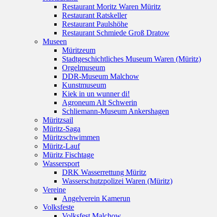
Restaurant Moritz Waren Müritz
Restaurant Ratskeller
Restaurant Paulshöhe
Restaurant Schmiede Groß Dratow
Museen
Müritzeum
Stadtgeschichtliches Museum Waren (Müritz)
Orgelmuseum
DDR-Museum Malchow
Kunstmuseum
Kiek in un wunner di!
Agroneum Alt Schwerin
Schliemann-Museum Ankershagen
Müritzsail
Müritz-Saga
Müritzschwimmen
Müritz-Lauf
Müritz Fischtage
Wassersport
DRK Wasserrettung Müritz
Wasserschutzpolizei Waren (Müritz)
Vereine
Angelverein Kamerun
Volksfeste
Volksfest Malchow