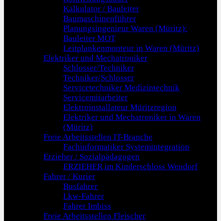
Kalkulator / Bauleiter
Baumaschinenführer
Planungsingenieur Waren (Müritz):
Bauleiter MOT
Leitplankenmonteur in Waren (Müritz)
Elektriker und Mechatroniker
Schlosser/Techniker
Techniker/Schlosser
Servicetechniker Medizintechnik
Servicemitarbeiter
Elektroinstallateur Müritzregion
Elektriker und Mechatroniker in Waren
(Müritz)
Freie Arbeitsstellen IT-Branche
Fachinformatiker Systemintegration
Erzieher / Sozialpädagogen
ERZIEHER im Kinderschloss Wendorf
Fahrer / Kurier
Busfahrer
Lkw-Fahrer
Fahrer Imbiss
Freie Arbeitsstellen Fleischer