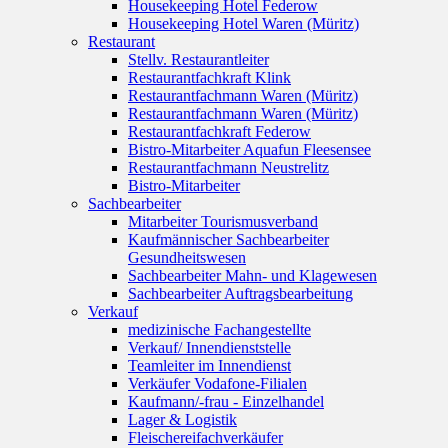
Housekeeping Hotel Federow
Housekeeping Hotel Waren (Müritz)
Restaurant
Stellv. Restaurantleiter
Restaurantfachkraft Klink
Restaurantfachmann Waren (Müritz)
Restaurantfachmann Waren (Müritz)
Restaurantfachkraft Federow
Bistro-Mitarbeiter Aquafun Fleesensee
Restaurantfachmann Neustrelitz
Bistro-Mitarbeiter
Sachbearbeiter
Mitarbeiter Tourismusverband
Kaufmännischer Sachbearbeiter
Gesundheitswesen
Sachbearbeiter Mahn- und Klagewesen
Sachbearbeiter Auftragsbearbeitung
Verkauf
medizinische Fachangestellte
Verkauf/ Innendienststelle
Teamleiter im Innendienst
Verkäufer Vodafone-Filialen
Kaufmann/-frau - Einzelhandel
Lager & Logistik
Fleischereifachverkäufer