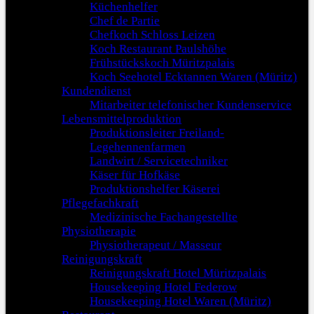
Küchenhelfer
Chef de Partie
Chefkoch Schloss Leizen
Koch Restaurant Paulshöhe
Frühstückskoch Müritzpalais
Koch Seehotel Ecktannen Waren (Müritz)
Kundendienst
Mitarbeiter telefonischer Kundenservice
Lebensmittelproduktion
Produktionsleiter Freiland-
Legehennenfarmen
Landwirt / Servicetechniker
Käser für Hofkäse
Produktionshelfer Käserei
Pflegefachkraft
Medizinische Fachangestellte
Physiotherapie
Physiotherapeut / Masseur
Reinigungskraft
Reinigungskraft Hotel Müritzpalais
Housekeeping Hotel Federow
Housekeeping Hotel Waren (Müritz)