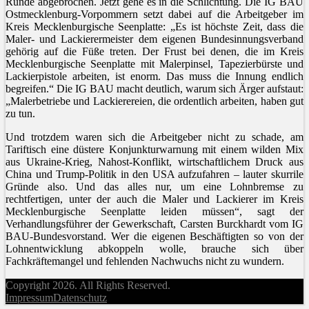
Runde abgebrochen. Jetzt gehe es in die Schlichtung. Die IG BAU
Ostmecklenburg-Vorpommern setzt dabei auf die Arbeitgeber im
Kreis Mecklenburgische Seenplatte: „Es ist höchste Zeit, dass die
Maler- und Lackierermeister dem eigenen Bundesinnungsverband
gehörig auf die Füße treten. Der Frust bei denen, die im Kreis
Mecklenburgische Seenplatte mit Malerpinsel, Tapezierbürste und
Lackierpistole arbeiten, ist enorm. Das muss die Innung endlich
begreifen.“ Die IG BAU macht deutlich, warum sich Ärger aufstaut:
„Malerbetriebe und Lackierereien, die ordentlich arbeiten, haben gut
zu tun.
Und trotzdem waren sich die Arbeitgeber nicht zu schade, am
Tariftisch eine düstere Konjunkturwarnung mit einem wilden Mix
aus Ukraine-Krieg, Nahost-Konflikt, wirtschaftlichem Druck aus
China und Trump-Politik in den USA aufzufahren – lauter skurrile
Gründe also. Und das alles nur, um eine Lohnbremse zu
rechtfertigen, unter der auch die Maler und Lackierer im Kreis
Mecklenburgische Seenplatte leiden müssen“, sagt der
Verhandlungsführer der Gewerkschaft, Carsten Burckhardt vom IG
BAU-Bundesvorstand. Wer die eigenen Beschäftigten so von der
Lohnentwicklung abkoppeln wolle, brauche sich über
Fachkräftemangel und fehlenden Nachwuchs nicht zu wundern.
Copyright 2026. All Rights Reserved.
Impressum
Datenschutz