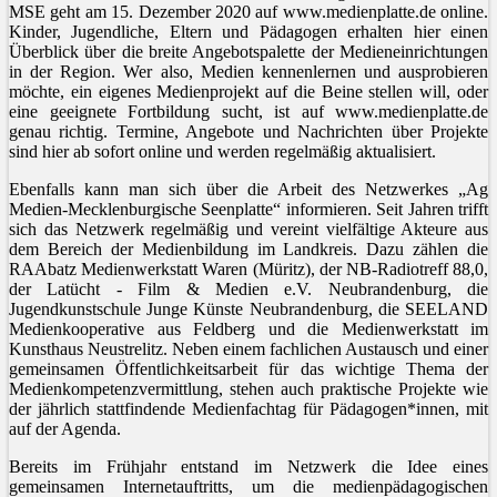
MSE geht am 15. Dezember 2020 auf www.medienplatte.de online.
Kinder, Jugendliche, Eltern und Pädagogen erhalten hier einen
Überblick über die breite Angebotspalette der Medieneinrichtungen
in der Region. Wer also, Medien kennenlernen und ausprobieren
möchte, ein eigenes Medienprojekt auf die Beine stellen will, oder
eine geeignete Fortbildung sucht, ist auf www.medienplatte.de
genau richtig. Termine, Angebote und Nachrichten über Projekte
sind hier ab sofort online und werden regelmäßig aktualisiert.
Ebenfalls kann man sich über die Arbeit des Netzwerkes „Ag
Medien-Mecklenburgische Seenplatte“ informieren. Seit Jahren trifft
sich das Netzwerk regelmäßig und vereint vielfältige Akteure aus
dem Bereich der Medienbildung im Landkreis. Dazu zählen die
RAAbatz Medienwerkstatt Waren (Müritz), der NB-Radiotreff 88,0,
der Latücht - Film & Medien e.V. Neubrandenburg, die
Jugendkunstschule Junge Künste Neubrandenburg, die SEELAND
Medienkooperative aus Feldberg und die Medienwerkstatt im
Kunsthaus Neustrelitz. Neben einem fachlichen Austausch und einer
gemeinsamen Öffentlichkeitsarbeit für das wichtige Thema der
Medienkompetenzvermittlung, stehen auch praktische Projekte wie
der jährlich stattfindende Medienfachtag für Pädagogen*innen, mit
auf der Agenda.
Bereits im Frühjahr entstand im Netzwerk die Idee eines
gemeinsamen Internetauftritts, um die medienpädagogischen