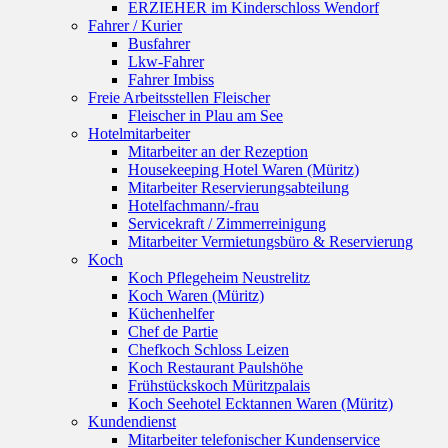
ERZIEHER im Kinderschloss Wendorf
Fahrer / Kurier
Busfahrer
Lkw-Fahrer
Fahrer Imbiss
Freie Arbeitsstellen Fleischer
Fleischer in Plau am See
Hotelmitarbeiter
Mitarbeiter an der Rezeption
Housekeeping Hotel Waren (Müritz)
Mitarbeiter Reservierungsabteilung
Hotelfachmann/-frau
Servicekraft / Zimmerreinigung
Mitarbeiter Vermietungsbüro & Reservierung
Koch
Koch Pflegeheim Neustrelitz
Koch Waren (Müritz)
Küchenhelfer
Chef de Partie
Chefkoch Schloss Leizen
Koch Restaurant Paulshöhe
Frühstückskoch Müritzpalais
Koch Seehotel Ecktannen Waren (Müritz)
Kundendienst
Mitarbeiter telefonischer Kundenservice