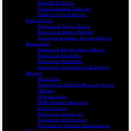
Eishalle Malchow
Stadtwindmühle Malchow
Outdoor-Urlaub Müritz
Freizeittreffs
Bürgersaal Waren Müritz
Rotes Haus Waren (Müritz)
Schmetterlingshaus Waren (Müritz)
Restaurants
Restaurant Moritz Waren Müritz
Restaurant Ratskeller
Restaurant Paulshöhe
Restaurant Schmiede Groß Dratow
Museen
Müritzeum
Stadtgeschichtliches Museum Waren
(Müritz)
Orgelmuseum
DDR-Museum Malchow
Kunstmuseum
Kiek in un wunner di!
Agroneum Alt Schwerin
Schliemann-Museum Ankershagen