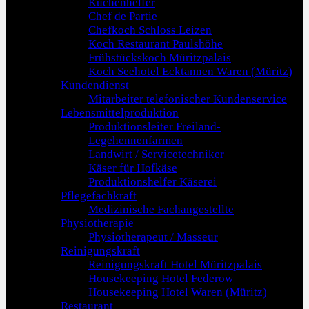
Küchenhelfer
Chef de Partie
Chefkoch Schloss Leizen
Koch Restaurant Paulshöhe
Frühstückskoch Müritzpalais
Koch Seehotel Ecktannen Waren (Müritz)
Kundendienst
Mitarbeiter telefonischer Kundenservice
Lebensmittelproduktion
Produktionsleiter Freiland-
Legehennenfarmen
Landwirt / Servicetechniker
Käser für Hofkäse
Produktionshelfer Käserei
Pflegefachkraft
Medizinische Fachangestellte
Physiotherapie
Physiotherapeut / Masseur
Reinigungskraft
Reinigungskraft Hotel Müritzpalais
Housekeeping Hotel Federow
Housekeeping Hotel Waren (Müritz)
Restaurant