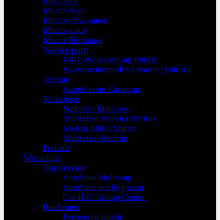
Müritzsail
Müritz-Saga
Müritzschwimmen
Müritz-Lauf
Müritz Fischtage
Wassersport
DRK Wasserrettung Müritz
Wasserschutzpolizei Waren (Müritz)
Vereine
Angelverein Kamerun
Volksfeste
Volksfest Malchow
Müritzfest Waren (Müritz)
Seefest Röbel/Müritz
Müritzfest Rechlin
Freizeit
Wirtschaft
Autoservice
Autohaus Multhaup
Autohaus Schlingmann
Car-HiFi Tuning Center
Baufirmen
Fersemota Gmbh