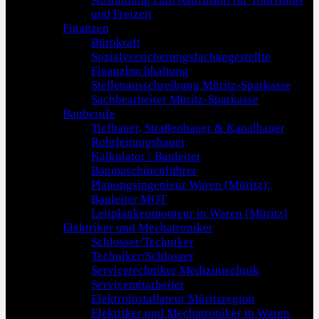
und Freizeit
Finanzen
Bürokraft
Sozialversicherungsfachangestellte
Finanzbuchhaltung
Stellenausschreibung Müritz-Sparkasse
Sachbearbeiter Müritz-Sparkasse
Bauberufe
Tiefbauer, Straßenbauer & Kanalbauer
Rohrleitungsbauer
Kalkulator / Bauleiter
Baumaschinenführer
Planungsingenieur Waren (Müritz):
Bauleiter MOT
Leitplankenmonteur in Waren (Müritz)
Elektriker und Mechatroniker
Schlosser/Techniker
Techniker/Schlosser
Servicetechniker Medizintechnik
Servicemitarbeiter
Elektroinstallateur Müritzregion
Elektriker und Mechatroniker in Waren