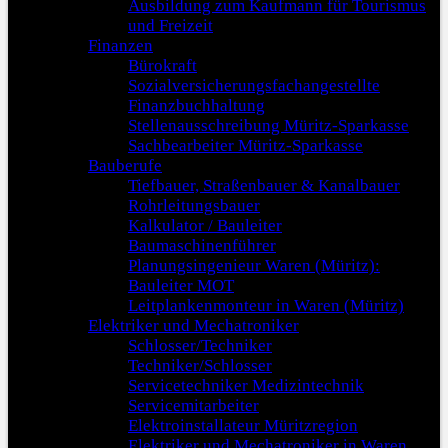
Ausbildung zum Kaufmann für Tourismus
und Freizeit
Finanzen
Bürokraft
Sozialversicherungsfachangestellte
Finanzbuchhaltung
Stellenausschreibung Müritz-Sparkasse
Sachbearbeiter Müritz-Sparkasse
Bauberufe
Tiefbauer, Straßenbauer & Kanalbauer
Rohrleitungsbauer
Kalkulator / Bauleiter
Baumaschinenführer
Planungsingenieur Waren (Müritz):
Bauleiter MOT
Leitplankenmonteur in Waren (Müritz)
Elektriker und Mechatroniker
Schlosser/Techniker
Techniker/Schlosser
Servicetechniker Medizintechnik
Servicemitarbeiter
Elektroinstallateur Müritzregion
Elektriker und Mechatroniker in Waren