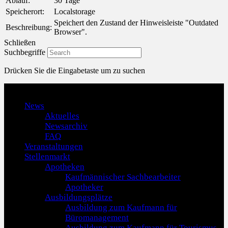
Ablauf:
30 Tage
Speicherort:
Localstorage
Speichert den Zustand der Hinweisleiste "Outdated
Beschreibung:
Browser".
Schließen
Suchbegriffe
Drücken Sie die Eingabetaste um zu suchen
Menu
News
Aktuelles
Newsarchiv
FAQ
Veranstaltungen
Stellenmarkt
Apotheken
Kaufmännischer Sachbearbeiter
Apotheker
Ausbildungsplätze
Ausbildung zum Kaufmann für
Büromanagement
Ausbildung zum Kaufmann für Tourismus