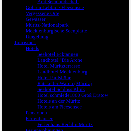
Amt Seenlandschaft
Göhren-Lebbin / Fleesensee
Vergessene Orte
Gewässer
Müritz-Nationalpark
Mecklenburgische Seenplatte
Umgebung
Tourismus
Hotels
Seehotel Ecktannen
Landhotel "Die Arche"
Hotel Müritzterrasse
Landhotel Mecklenburg
Hotel Paulshöhe
Ratskeller Waren (Müritz)
Seehotel Schloss Klink
Hotel schmiede1860 Groß Dratow
Hotels an der Müritz
Hotels am Fleesensee
Pensionen
Ferienhäuser
Ferienhaus Rechlin Müritz
Ferienwohnungen