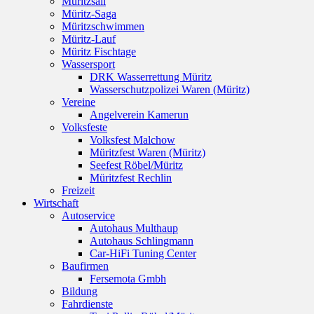
Müritzsail
Müritz-Saga
Müritzschwimmen
Müritz-Lauf
Müritz Fischtage
Wassersport
DRK Wasserrettung Müritz
Wasserschutzpolizei Waren (Müritz)
Vereine
Angelverein Kamerun
Volksfeste
Volksfest Malchow
Müritzfest Waren (Müritz)
Seefest Röbel/Müritz
Müritzfest Rechlin
Freizeit
Wirtschaft
Autoservice
Autohaus Multhaup
Autohaus Schlingmann
Car-HiFi Tuning Center
Baufirmen
Fersemota Gmbh
Bildung
Fahrdienste