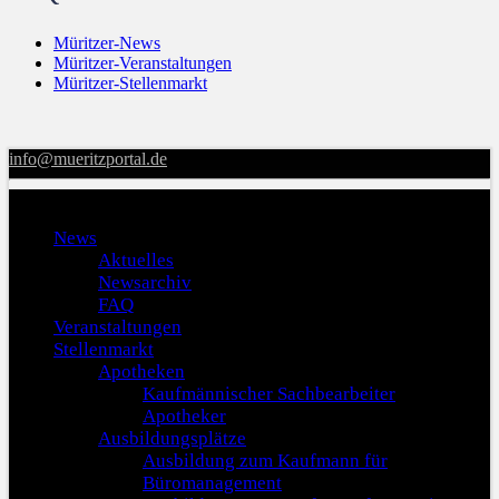
Müritzer-News
Müritzer-Veranstaltungen
Müritzer-Stellenmarkt
info@mueritzportal.de
Menu
News
Aktuelles
Newsarchiv
FAQ
Veranstaltungen
Stellenmarkt
Apotheken
Kaufmännischer Sachbearbeiter
Apotheker
Ausbildungsplätze
Ausbildung zum Kaufmann für
Büromanagement