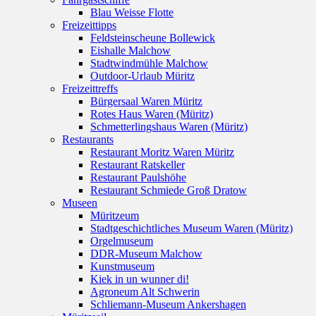
Blau Weisse Flotte
Freizeittipps
Feldsteinscheune Bollewick
Eishalle Malchow
Stadtwindmühle Malchow
Outdoor-Urlaub Müritz
Freizeittreffs
Bürgersaal Waren Müritz
Rotes Haus Waren (Müritz)
Schmetterlingshaus Waren (Müritz)
Restaurants
Restaurant Moritz Waren Müritz
Restaurant Ratskeller
Restaurant Paulshöhe
Restaurant Schmiede Groß Dratow
Museen
Müritzeum
Stadtgeschichtliches Museum Waren (Müritz)
Orgelmuseum
DDR-Museum Malchow
Kunstmuseum
Kiek in un wunner di!
Agroneum Alt Schwerin
Schliemann-Museum Ankershagen