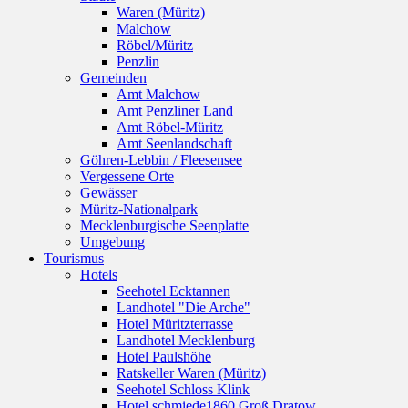
Waren (Müritz)
Malchow
Röbel/Müritz
Penzlin
Gemeinden
Amt Malchow
Amt Penzliner Land
Amt Röbel-Müritz
Amt Seenlandschaft
Göhren-Lebbin / Fleesensee
Vergessene Orte
Gewässer
Müritz-Nationalpark
Mecklenburgische Seenplatte
Umgebung
Tourismus
Hotels
Seehotel Ecktannen
Landhotel "Die Arche"
Hotel Müritzterrasse
Landhotel Mecklenburg
Hotel Paulshöhe
Ratskeller Waren (Müritz)
Seehotel Schloss Klink
Hotel schmiede1860 Groß Dratow