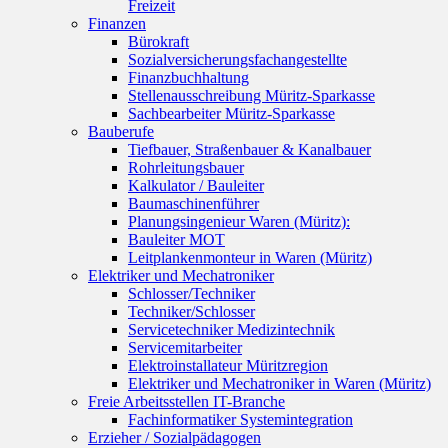
Freizeit
Finanzen
Bürokraft
Sozialversicherungsfachangestellte
Finanzbuchhaltung
Stellenausschreibung Müritz-Sparkasse
Sachbearbeiter Müritz-Sparkasse
Bauberufe
Tiefbauer, Straßenbauer & Kanalbauer
Rohrleitungsbauer
Kalkulator / Bauleiter
Baumaschinenführer
Planungsingenieur Waren (Müritz):
Bauleiter MOT
Leitplankenmonteur in Waren (Müritz)
Elektriker und Mechatroniker
Schlosser/Techniker
Techniker/Schlosser
Servicetechniker Medizintechnik
Servicemitarbeiter
Elektroinstallateur Müritzregion
Elektriker und Mechatroniker in Waren (Müritz)
Freie Arbeitsstellen IT-Branche
Fachinformatiker Systemintegration
Erzieher / Sozialpädagogen