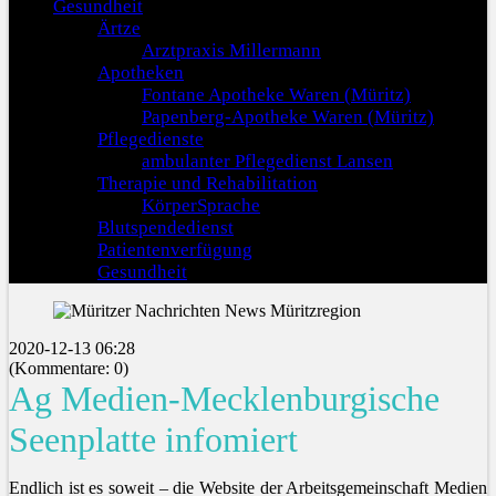
Gesundheit
Ärtze
Arztpraxis Millermann
Apotheken
Fontane Apotheke Waren (Müritz)
Papenberg-Apotheke Waren (Müritz)
Pflegedienste
ambulanter Pflegedienst Lansen
Therapie und Rehabilitation
KörperSprache
Blutspendedienst
Patientenverfügung
Gesundheit
2020-12-13 06:28
(Kommentare: 0)
Ag Medien-Mecklenburgische
Seenplatte infomiert
Endlich ist es soweit – die Website der Arbeitsgemeinschaft Medien