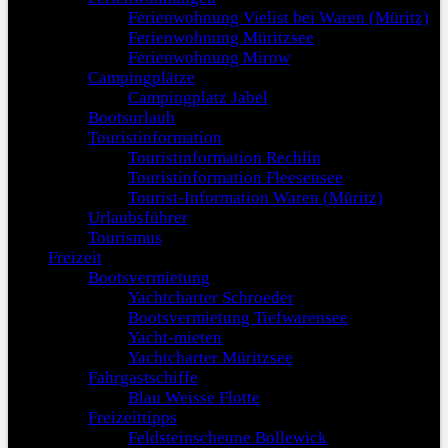
Ferienwohnung Vielist bei Waren (Müritz)
Ferienwohnung Müritzsee
Ferienwohnung Mirow
Campingplätze
Campingplatz Jabel
Bootsurlaub
Touristinformation
Touristinformation Rechlin
Touristinformation Fleesensee
Tourist-Information Waren (Müritz)
Urlaubsführer
Tourismus
Freizeit
Bootsvermietung
Yachtcharter Schroeder
Bootsvermietung Tiefwarensee
Yacht-mieten
Yachtcharter Müritzsee
Fahrgastschiffe
Blau Weisse Flotte
Freizeittipps
Feldsteinscheune Bollewick