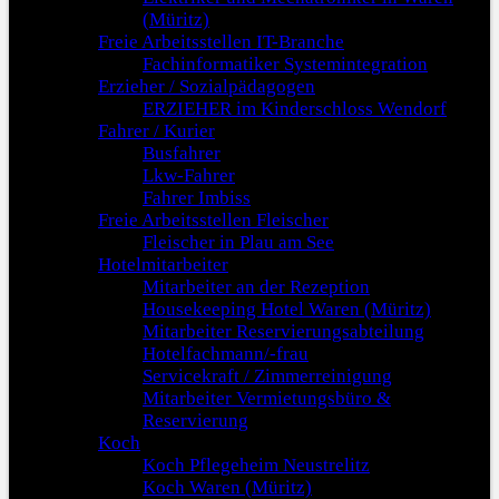
(Müritz)
Freie Arbeitsstellen IT-Branche
Fachinformatiker Systemintegration
Erzieher / Sozialpädagogen
ERZIEHER im Kinderschloss Wendorf
Fahrer / Kurier
Busfahrer
Lkw-Fahrer
Fahrer Imbiss
Freie Arbeitsstellen Fleischer
Fleischer in Plau am See
Hotelmitarbeiter
Mitarbeiter an der Rezeption
Housekeeping Hotel Waren (Müritz)
Mitarbeiter Reservierungsabteilung
Hotelfachmann/-frau
Servicekraft / Zimmerreinigung
Mitarbeiter Vermietungsbüro &
Reservierung
Koch
Koch Pflegeheim Neustrelitz
Koch Waren (Müritz)