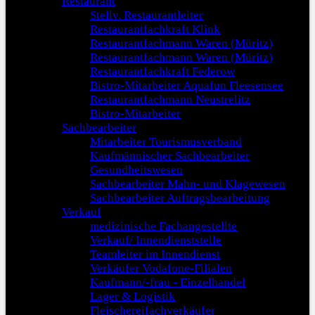
Restaurant
Stellv. Restaurantleiter
Restaurantfachkraft Klink
Restaurantfachmann Waren (Müritz)
Restaurantfachmann Waren (Müritz)
Restaurantfachkraft Federow
Bistro-Mitarbeiter Aquafun Fleesensee
Restaurantfachmann Neustrelitz
Bistro-Mitarbeiter
Sachbearbeiter
Mitarbeiter Tourismusverband
Kaufmännischer Sachbearbeiter
Gesundheitswesen
Sachbearbeiter Mahn- und Klagewesen
Sachbearbeiter Auftragsbearbeitung
Verkauf
medizinische Fachangestellte
Verkauf/ Innendienststelle
Teamleiter im Innendienst
Verkäufer Vodafone-Filialen
Kaufmann/-frau - Einzelhandel
Lager & Logistik
Fleischereifachverkäufer