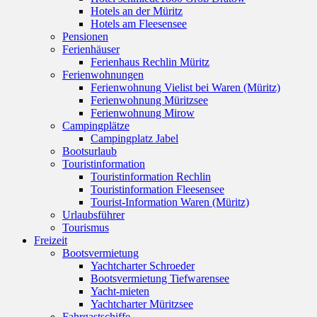
Hotels an der Müritz
Hotels am Fleesensee
Pensionen
Ferienhäuser
Ferienhaus Rechlin Müritz
Ferienwohnungen
Ferienwohnung Vielist bei Waren (Müritz)
Ferienwohnung Müritzsee
Ferienwohnung Mirow
Campingplätze
Campingplatz Jabel
Bootsurlaub
Touristinformation
Touristinformation Rechlin
Touristinformation Fleesensee
Tourist-Information Waren (Müritz)
Urlaubsführer
Tourismus
Freizeit
Bootsvermietung
Yachtcharter Schroeder
Bootsvermietung Tiefwarensee
Yacht-mieten
Yachtcharter Müritzsee
Fahrgastschiffe