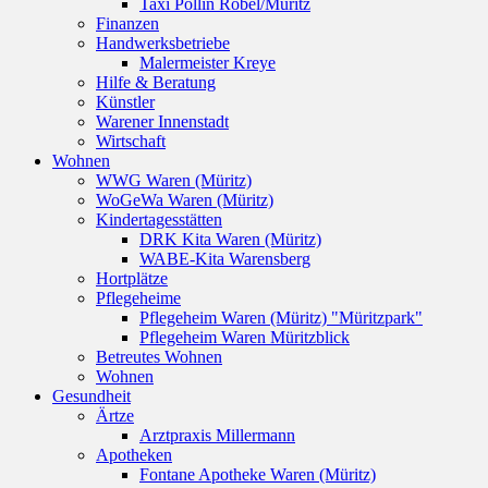
Taxi Pollin Röbel/Müritz
Finanzen
Handwerksbetriebe
Malermeister Kreye
Hilfe & Beratung
Künstler
Warener Innenstadt
Wirtschaft
Wohnen
WWG Waren (Müritz)
WoGeWa Waren (Müritz)
Kindertagesstätten
DRK Kita Waren (Müritz)
WABE-Kita Warensberg
Hortplätze
Pflegeheime
Pflegeheim Waren (Müritz) "Müritzpark"
Pflegeheim Waren Müritzblick
Betreutes Wohnen
Wohnen
Gesundheit
Ärtze
Arztpraxis Millermann
Apotheken
Fontane Apotheke Waren (Müritz)