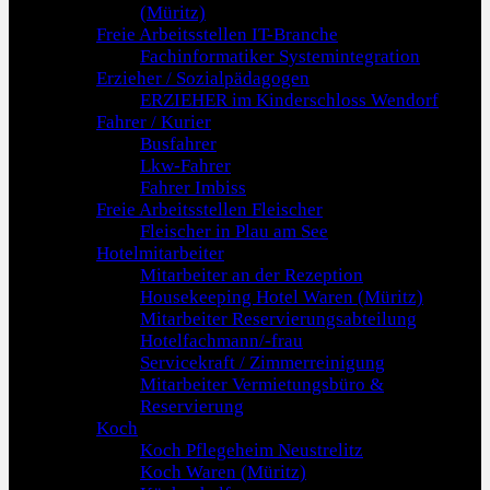
(Müritz)
Freie Arbeitsstellen IT-Branche
Fachinformatiker Systemintegration
Erzieher / Sozialpädagogen
ERZIEHER im Kinderschloss Wendorf
Fahrer / Kurier
Busfahrer
Lkw-Fahrer
Fahrer Imbiss
Freie Arbeitsstellen Fleischer
Fleischer in Plau am See
Hotelmitarbeiter
Mitarbeiter an der Rezeption
Housekeeping Hotel Waren (Müritz)
Mitarbeiter Reservierungsabteilung
Hotelfachmann/-frau
Servicekraft / Zimmerreinigung
Mitarbeiter Vermietungsbüro &
Reservierung
Koch
Koch Pflegeheim Neustrelitz
Koch Waren (Müritz)