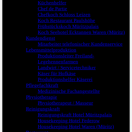
Küchenhelfer
Chef de Partie
Chefkoch Schloss Leizen
Koch Restaurant Paulshöhe
Frühstückskoch Müritzpalais
Koch Seehotel Ecktannen Waren (Müritz)
Kundendienst
Mitarbeiter telefonischer Kundenservice
Lebensmittelproduktion
Produktionsleiter Freiland-
Legehennenfarmen
Landwirt / Servicetechniker
Käser für Hofkäse
Produktionshelfer Käserei
Pflegefachkraft
Medizinische Fachangestellte
Physiotherapie
Physiotherapeut / Masseur
Reinigungskraft
Reinigungskraft Hotel Müritzpalais
Housekeeping Hotel Federow
Housekeeping Hotel Waren (Müritz)