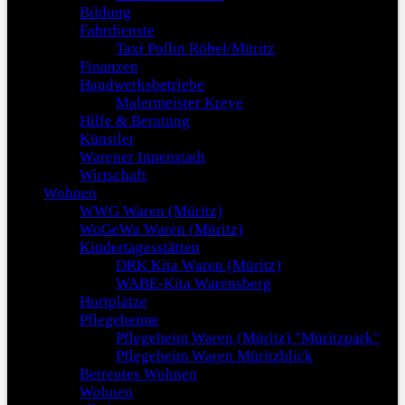
Bildung
Fahrdienste
Taxi Pollin Röbel/Müritz
Finanzen
Handwerksbetriebe
Malermeister Kreye
Hilfe & Beratung
Künstler
Warener Innenstadt
Wirtschaft
Wohnen
WWG Waren (Müritz)
WoGeWa Waren (Müritz)
Kindertagesstätten
DRK Kita Waren (Müritz)
WABE-Kita Warensberg
Hortplätze
Pflegeheime
Pflegeheim Waren (Müritz) "Müritzpark"
Pflegeheim Waren Müritzblick
Betreutes Wohnen
Wohnen