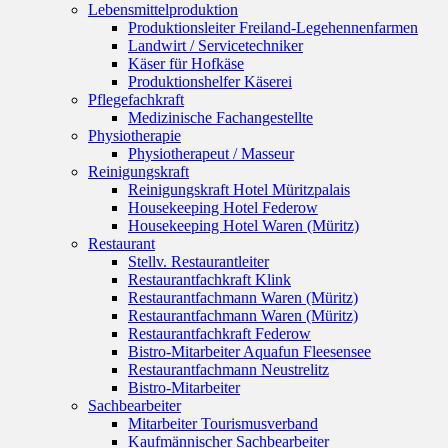
Lebensmittelproduktion
Produktionsleiter Freiland-Legehennenfarmen
Landwirt / Servicetechniker
Käser für Hofkäse
Produktionshelfer Käserei
Pflegefachkraft
Medizinische Fachangestellte
Physiotherapie
Physiotherapeut / Masseur
Reinigungskraft
Reinigungskraft Hotel Müritzpalais
Housekeeping Hotel Federow
Housekeeping Hotel Waren (Müritz)
Restaurant
Stellv. Restaurantleiter
Restaurantfachkraft Klink
Restaurantfachmann Waren (Müritz)
Restaurantfachmann Waren (Müritz)
Restaurantfachkraft Federow
Bistro-Mitarbeiter Aquafun Fleesensee
Restaurantfachmann Neustrelitz
Bistro-Mitarbeiter
Sachbearbeiter
Mitarbeiter Tourismusverband
Kaufmännischer Sachbearbeiter