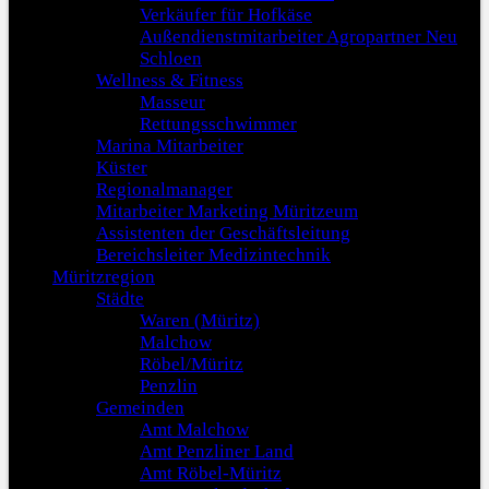
Verkäufer für Hofkäse
Außendienstmitarbeiter Agropartner Neu
Schloen
Wellness & Fitness
Masseur
Rettungsschwimmer
Marina Mitarbeiter
Küster
Regionalmanager
Mitarbeiter Marketing Müritzeum
Assistenten der Geschäftsleitung
Bereichsleiter Medizintechnik
Müritzregion
Städte
Waren (Müritz)
Malchow
Röbel/Müritz
Penzlin
Gemeinden
Amt Malchow
Amt Penzliner Land
Amt Röbel-Müritz