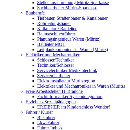
Stellenausschreibung Müritz-Sparkasse
Sachbearbeiter Müritz-Sparkasse
Bauberufe
Tiefbauer, Straßenbauer & Kanalbauer
Rohrleitungsbauer
Kalkulator / Bauleiter
Baumaschinenführer
Planungsingenieur Waren (Müritz):
Bauleiter MOT
Leitplankenmonteur in Waren (Müritz)
Elektriker und Mechatroniker
Schlosser/Techniker
Techniker/Schlosser
Servicetechniker Medizintechnik
Servicemitarbeiter
Elektroinstallateur Müritzregion
Elektriker und Mechatroniker in Waren (Müritz)
Freie Arbeitsstellen IT-Branche
Fachinformatiker Systemintegration
Erzieher / Sozialpädagogen
ERZIEHER im Kinderschloss Wendorf
Fahrer / Kurier
Busfahrer
Lkw-Fahrer
Fahrer Imbiss