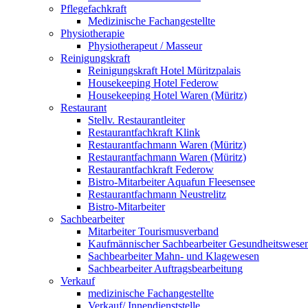
Pflegefachkraft
Medizinische Fachangestellte
Physiotherapie
Physiotherapeut / Masseur
Reinigungskraft
Reinigungskraft Hotel Müritzpalais
Housekeeping Hotel Federow
Housekeeping Hotel Waren (Müritz)
Restaurant
Stellv. Restaurantleiter
Restaurantfachkraft Klink
Restaurantfachmann Waren (Müritz)
Restaurantfachmann Waren (Müritz)
Restaurantfachkraft Federow
Bistro-Mitarbeiter Aquafun Fleesensee
Restaurantfachmann Neustrelitz
Bistro-Mitarbeiter
Sachbearbeiter
Mitarbeiter Tourismusverband
Kaufmännischer Sachbearbeiter Gesundheitswese
Sachbearbeiter Mahn- und Klagewesen
Sachbearbeiter Auftragsbearbeitung
Verkauf
medizinische Fachangestellte
Verkauf/ Innendienststelle