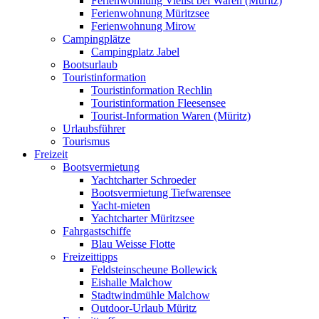
Ferienwohnung Vielist bei Waren (Müritz)
Ferienwohnung Müritzsee
Ferienwohnung Mirow
Campingplätze
Campingplatz Jabel
Bootsurlaub
Touristinformation
Touristinformation Rechlin
Touristinformation Fleesensee
Tourist-Information Waren (Müritz)
Urlaubsführer
Tourismus
Freizeit
Bootsvermietung
Yachtcharter Schroeder
Bootsvermietung Tiefwarensee
Yacht-mieten
Yachtcharter Müritzsee
Fahrgastschiffe
Blau Weisse Flotte
Freizeittipps
Feldsteinscheune Bollewick
Eishalle Malchow
Stadtwindmühle Malchow
Outdoor-Urlaub Müritz