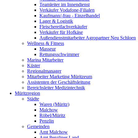
Teamleiter im Innendienst
Verkäufer Vodafone-Filialen
Kaufmann/-frau - Einzelhandel
Lager & Logistik
Fleischereifachverkäufer
Verkäufer für Hofkäse
Außendienstmitarbeiter Agropartner Neu Schloen
Wellness & Fitness
Masseur
Rettungsschwimmer
Marina Mitarbeiter
Küster
Regionalmanager
Mitarbeiter Marketing Müritzeum
Assistenten der Geschäftsleitung
Bereichsleiter Medizintechnik
Müritzregion
Städte
Waren (Müritz)
Malchow
Röbel/Müritz
Penzlin
Gemeinden
Amt Malchow
Amt Penzliner Land