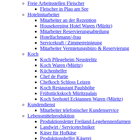
Freie Arbeitsstellen Fleischer
Fleischer in Plau am See
Hotelmitarbeiter
Mitarbeiter an der Rezeption
Housekeeping Hotel Waren (Müritz)
Mitarbeiter Reservierungsabteilung
Hotelfachmann/-frau
Servicekraft / Zimmerreinigung
Mitarbeiter Vermietungsbüro & Reservierung
Koch
Koch Pflegeheim Neustrelitz
Koch Waren (Müritz)
Küchenhelfer
Chef de Partie
Chefkoch Schloss Leizen
Koch Restaurant Paulshöhe
Frühstückskoch Müritzpalais
Koch Seehotel Ecktannen Waren (Müritz)
Kundendienst
Mitarbeiter telefonischer Kundenservice
Lebensmittelproduktion
Produktionsleiter Freiland-Legehennenfarmen
Landwirt / Servicetechniker
Käser für Hofkäse
Produktionshelfer Käserei