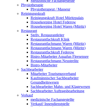
Medizinische Fachangestellte
Physiotherapie
Physiotherapeut / Masseur
Reinigungskraft
Reinigungskraft Hotel Müritzpalais
Housekeeping Hotel Federow
Housekeeping Hotel Waren (Müritz)
Restaurant
Stellv. Restaurantleiter
Restaurantfachkraft Klink
Restaurantfachmann Waren (Müritz)
Restaurantfachmann Waren (Müritz)
Restaurantfachkraft Federow
Bistro-Mitarbeiter Aquafun Fleesensee
Restaurantfachmann Neustrelitz
Bistro-Mitarbeiter
Sachbearbeiter
Mitarbeiter Tourismusverband
Kaufmännischer Sachbearbeiter
Gesundheitswesen
Sachbearbeiter Mahn- und Klagewesen
Sachbearbeiter Auftragsbearbeitung
Verkauf
medizinische Fachangestellte
Verkauf/ Innendienststelle