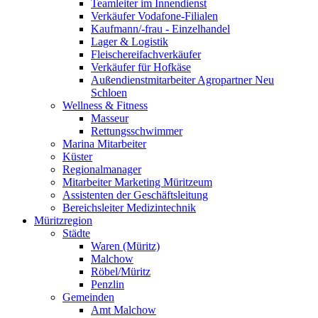
Teamleiter im Innendienst
Verkäufer Vodafone-Filialen
Kaufmann/-frau - Einzelhandel
Lager & Logistik
Fleischereifachverkäufer
Verkäufer für Hofkäse
Außendienstmitarbeiter Agropartner Neu
Schloen
Wellness & Fitness
Masseur
Rettungsschwimmer
Marina Mitarbeiter
Küster
Regionalmanager
Mitarbeiter Marketing Müritzeum
Assistenten der Geschäftsleitung
Bereichsleiter Medizintechnik
Müritzregion
Städte
Waren (Müritz)
Malchow
Röbel/Müritz
Penzlin
Gemeinden
Amt Malchow