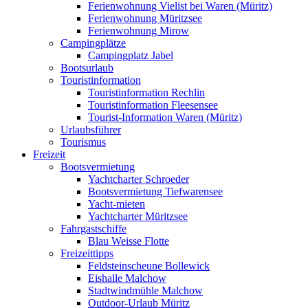
Ferienwohnung Vielist bei Waren (Müritz)
Ferienwohnung Müritzsee
Ferienwohnung Mirow
Campingplätze
Campingplatz Jabel
Bootsurlaub
Touristinformation
Touristinformation Rechlin
Touristinformation Fleesensee
Tourist-Information Waren (Müritz)
Urlaubsführer
Tourismus
Freizeit
Bootsvermietung
Yachtcharter Schroeder
Bootsvermietung Tiefwarensee
Yacht-mieten
Yachtcharter Müritzsee
Fahrgastschiffe
Blau Weisse Flotte
Freizeittipps
Feldsteinscheune Bollewick
Eishalle Malchow
Stadtwindmühle Malchow
Outdoor-Urlaub Müritz