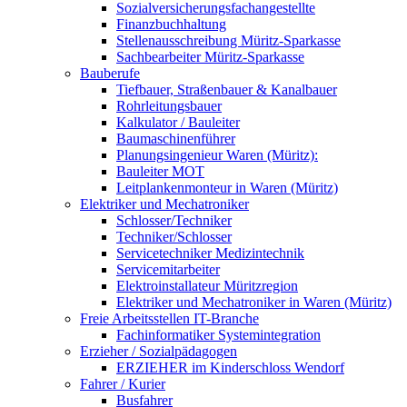
Sozialversicherungsfachangestellte
Finanzbuchhaltung
Stellenausschreibung Müritz-Sparkasse
Sachbearbeiter Müritz-Sparkasse
Bauberufe
Tiefbauer, Straßenbauer & Kanalbauer
Rohrleitungsbauer
Kalkulator / Bauleiter
Baumaschinenführer
Planungsingenieur Waren (Müritz):
Bauleiter MOT
Leitplankenmonteur in Waren (Müritz)
Elektriker und Mechatroniker
Schlosser/Techniker
Techniker/Schlosser
Servicetechniker Medizintechnik
Servicemitarbeiter
Elektroinstallateur Müritzregion
Elektriker und Mechatroniker in Waren (Müritz)
Freie Arbeitsstellen IT-Branche
Fachinformatiker Systemintegration
Erzieher / Sozialpädagogen
ERZIEHER im Kinderschloss Wendorf
Fahrer / Kurier
Busfahrer