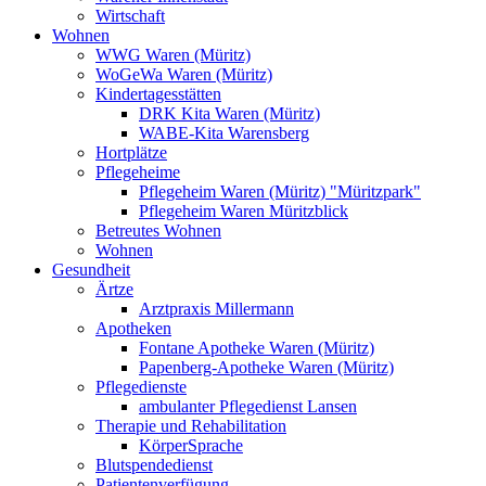
Wirtschaft
Wohnen
WWG Waren (Müritz)
WoGeWa Waren (Müritz)
Kindertagesstätten
DRK Kita Waren (Müritz)
WABE-Kita Warensberg
Hortplätze
Pflegeheime
Pflegeheim Waren (Müritz) "Müritzpark"
Pflegeheim Waren Müritzblick
Betreutes Wohnen
Wohnen
Gesundheit
Ärtze
Arztpraxis Millermann
Apotheken
Fontane Apotheke Waren (Müritz)
Papenberg-Apotheke Waren (Müritz)
Pflegedienste
ambulanter Pflegedienst Lansen
Therapie und Rehabilitation
KörperSprache
Blutspendedienst
Patientenverfügung