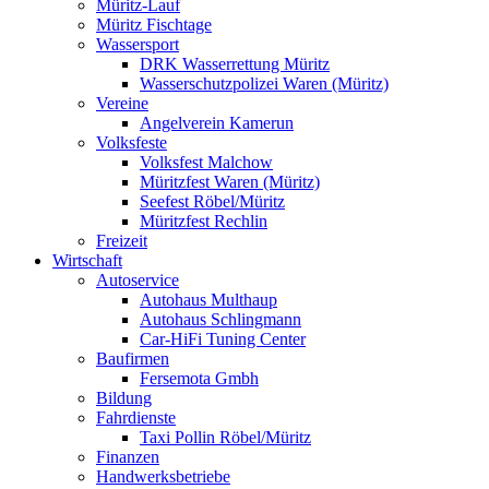
Müritz-Lauf
Müritz Fischtage
Wassersport
DRK Wasserrettung Müritz
Wasserschutzpolizei Waren (Müritz)
Vereine
Angelverein Kamerun
Volksfeste
Volksfest Malchow
Müritzfest Waren (Müritz)
Seefest Röbel/Müritz
Müritzfest Rechlin
Freizeit
Wirtschaft
Autoservice
Autohaus Multhaup
Autohaus Schlingmann
Car-HiFi Tuning Center
Baufirmen
Fersemota Gmbh
Bildung
Fahrdienste
Taxi Pollin Röbel/Müritz
Finanzen
Handwerksbetriebe