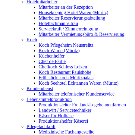
Hotelmitarbeiter
Mitarbeiter an der Rezeption
Housekeeping Hotel Waren (Müritz)
Mitarbeiter Reservierungsabteilung
Hotelfachmann/-frau
Servicekraft / Zimmerreinigung
Mitarbeiter Vermietungsbüro & Reservierung
Koch
Koch Pflegeheim Neustrelitz
Koch Waren (Müritz)
Küchenhelfer
Chef de Partie
Chefkoch Schloss Leizen
Koch Restaurant Paulshöhe
Frühstückskoch Müritzpalais
Koch Seehotel Ecktannen Waren (Müritz)
Kundendienst
Mitarbeiter telefonischer Kundenservice
Lebensmittelproduktion
Produktionsleiter Freiland-Legehennenfarmen
Landwirt / Servicetechniker
Käser für Hofkäse
Produktionshelfer Käserei
Pflegefachkraft
Medizinische Fachangestellte