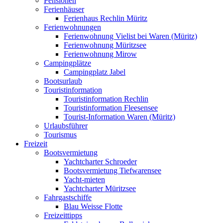
Pensionen
Ferienhäuser
Ferienhaus Rechlin Müritz
Ferienwohnungen
Ferienwohnung Vielist bei Waren (Müritz)
Ferienwohnung Müritzsee
Ferienwohnung Mirow
Campingplätze
Campingplatz Jabel
Bootsurlaub
Touristinformation
Touristinformation Rechlin
Touristinformation Fleesensee
Tourist-Information Waren (Müritz)
Urlaubsführer
Tourismus
Freizeit
Bootsvermietung
Yachtcharter Schroeder
Bootsvermietung Tiefwarensee
Yacht-mieten
Yachtcharter Müritzsee
Fahrgastschiffe
Blau Weisse Flotte
Freizeittipps