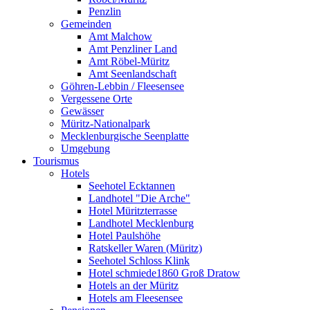
Penzlin
Gemeinden
Amt Malchow
Amt Penzliner Land
Amt Röbel-Müritz
Amt Seenlandschaft
Göhren-Lebbin / Fleesensee
Vergessene Orte
Gewässer
Müritz-Nationalpark
Mecklenburgische Seenplatte
Umgebung
Tourismus
Hotels
Seehotel Ecktannen
Landhotel "Die Arche"
Hotel Müritzterrasse
Landhotel Mecklenburg
Hotel Paulshöhe
Ratskeller Waren (Müritz)
Seehotel Schloss Klink
Hotel schmiede1860 Groß Dratow
Hotels an der Müritz
Hotels am Fleesensee