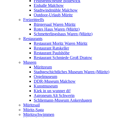
Feldsteinscheune Bollewick
Eishalle Malchow
Stadtwindmühle Malchow
Outdoor-Urlaub Müritz
Freizeittreffs
Bürgersaal Waren Müritz
Rotes Haus Waren (Müritz)
Schmetterlingshaus Waren (Müritz)
Restaurants
Restaurant Moritz Waren Müritz
Restaurant Ratskeller
Restaurant Paulshöhe
Restaurant Schmiede Groß Dratow
Museen
Müritzeum
Stadtgeschichtliches Museum Waren (Müritz)
Orgelmuseum
DDR-Museum Malchow
Kunstmuseum
Kiek in un wunner di!
Agroneum Alt Schwerin
Schliemann-Museum Ankershagen
Müritzsail
Müritz-Saga
Müritzschwimmen