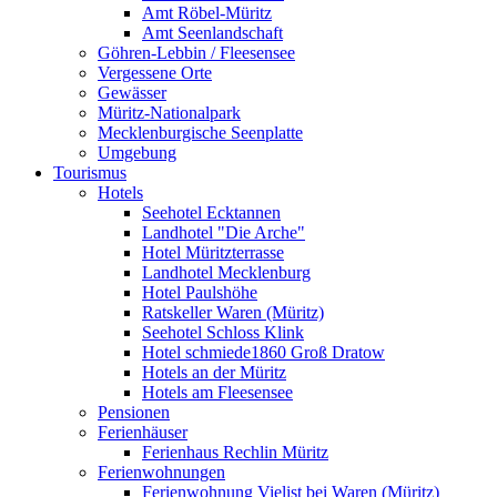
Amt Röbel-Müritz
Amt Seenlandschaft
Göhren-Lebbin / Fleesensee
Vergessene Orte
Gewässer
Müritz-Nationalpark
Mecklenburgische Seenplatte
Umgebung
Tourismus
Hotels
Seehotel Ecktannen
Landhotel "Die Arche"
Hotel Müritzterrasse
Landhotel Mecklenburg
Hotel Paulshöhe
Ratskeller Waren (Müritz)
Seehotel Schloss Klink
Hotel schmiede1860 Groß Dratow
Hotels an der Müritz
Hotels am Fleesensee
Pensionen
Ferienhäuser
Ferienhaus Rechlin Müritz
Ferienwohnungen
Ferienwohnung Vielist bei Waren (Müritz)