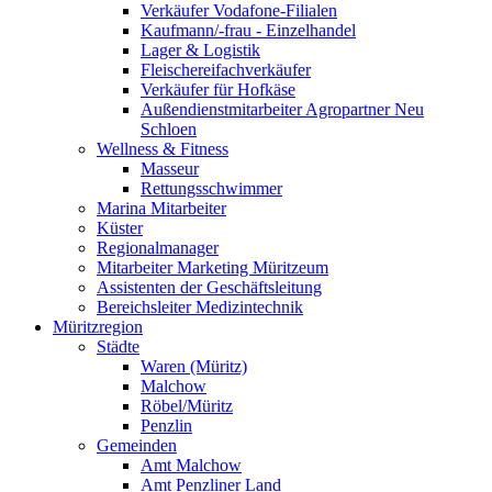
Verkäufer Vodafone-Filialen
Kaufmann/-frau - Einzelhandel
Lager & Logistik
Fleischereifachverkäufer
Verkäufer für Hofkäse
Außendienstmitarbeiter Agropartner Neu
Schloen
Wellness & Fitness
Masseur
Rettungsschwimmer
Marina Mitarbeiter
Küster
Regionalmanager
Mitarbeiter Marketing Müritzeum
Assistenten der Geschäftsleitung
Bereichsleiter Medizintechnik
Müritzregion
Städte
Waren (Müritz)
Malchow
Röbel/Müritz
Penzlin
Gemeinden
Amt Malchow
Amt Penzliner Land