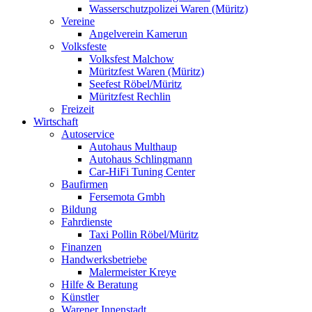
Wasserschutzpolizei Waren (Müritz)
Vereine
Angelverein Kamerun
Volksfeste
Volksfest Malchow
Müritzfest Waren (Müritz)
Seefest Röbel/Müritz
Müritzfest Rechlin
Freizeit
Wirtschaft
Autoservice
Autohaus Multhaup
Autohaus Schlingmann
Car-HiFi Tuning Center
Baufirmen
Fersemota Gmbh
Bildung
Fahrdienste
Taxi Pollin Röbel/Müritz
Finanzen
Handwerksbetriebe
Malermeister Kreye
Hilfe & Beratung
Künstler
Warener Innenstadt