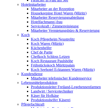
Fleischer in Plau am See
Hotelmitarbeiter
Mitarbeiter an der Rezeption
Housekeeping Hotel Waren (Müritz)
Mitarbeiter Reservierungsabteilung
Hotelfachmann/-frau
Servicekraft / Zimmerreinigung
Mitarbeiter Vermietungsbüro & Reservierung
Koch
Koch Pflegeheim Neustrelitz
Koch Waren (Müritz)
Küchenhelfer
Chef de Partie
Chefkoch Schloss Leizen
Koch Restaurant Paulshöhe
Frühstückskoch Müritzpalais
Koch Seehotel Ecktannen Waren (Müritz)
Kundendienst
Mitarbeiter telefonischer Kundenservice
Lebensmittelproduktion
Produktionsleiter Freiland-Legehennenfarmen
Landwirt / Servicetechniker
Käser für Hofkäse
Produktionshelfer Käserei
Pflegefachkraft