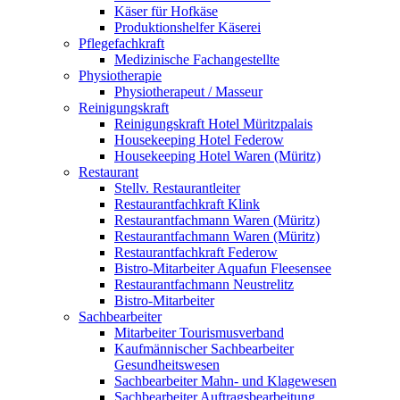
Käser für Hofkäse
Produktionshelfer Käserei
Pflegefachkraft
Medizinische Fachangestellte
Physiotherapie
Physiotherapeut / Masseur
Reinigungskraft
Reinigungskraft Hotel Müritzpalais
Housekeeping Hotel Federow
Housekeeping Hotel Waren (Müritz)
Restaurant
Stellv. Restaurantleiter
Restaurantfachkraft Klink
Restaurantfachmann Waren (Müritz)
Restaurantfachmann Waren (Müritz)
Restaurantfachkraft Federow
Bistro-Mitarbeiter Aquafun Fleesensee
Restaurantfachmann Neustrelitz
Bistro-Mitarbeiter
Sachbearbeiter
Mitarbeiter Tourismusverband
Kaufmännischer Sachbearbeiter
Gesundheitswesen
Sachbearbeiter Mahn- und Klagewesen
Sachbearbeiter Auftragsbearbeitung