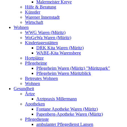
Malermeister Kreye
Hilfe & Beratung
Künstler
Warener Innenstadt
Wirtschaft
Wohnen
WWG Waren (Müritz)
WoGeWa Waren (Müritz)
Kindertagesstätten
DRK Kita Waren (Müritz)
WABE-Kita Warensberg
Hortplätze
Pflegeheime
Pflegeheim Waren (Müritz) "Müritzpark"
Pflegeheim Waren Müritzblick
Betreutes Wohnen
Wohnen
Gesundheit
Ärtze
Arztpraxis Millermann
Apotheken
Fontane Apotheke Waren (Müritz)
Papenberg-Apotheke Waren (Müritz)
Pflegedienste
ambulanter Pflegedienst Lansen