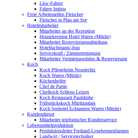
Lkw-Fahrer
Fahrer Imbiss
Freie Arbeitsstellen Fleischer
Fleischer in Plau am See
Hotelmitarbeiter
Mitarbeiter an der Rezeption
Housekeeping Hotel Waren (Müritz)
Mitarbeiter Reservierungsabteilung
Hotelfachmann/-frau
Servicekraft / Zimmerreinigung
Mitarbeiter Vermietungsbüro & Reservierung
Koch
Koch Pflegeheim Neustrelitz
Koch Waren (Müritz)
Küchenhelfer
Chef de Partie
Chefkoch Schloss Leizen
Koch Restaurant Paulshöhe
Frühstückskoch Müritzpalais
Koch Seehotel Ecktannen Waren (Müritz)
Kundendienst
Mitarbeiter telefonischer Kundenservice
Lebensmittelproduktion
Produktionsleiter Freiland-Legehennenfarmen
Landwirt / Servicetechniker