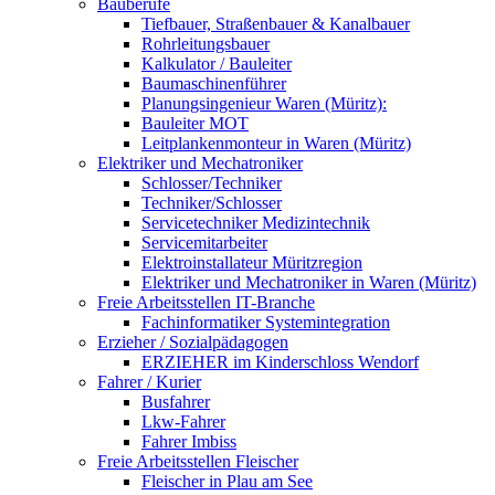
Bauberufe
Tiefbauer, Straßenbauer & Kanalbauer
Rohrleitungsbauer
Kalkulator / Bauleiter
Baumaschinenführer
Planungsingenieur Waren (Müritz):
Bauleiter MOT
Leitplankenmonteur in Waren (Müritz)
Elektriker und Mechatroniker
Schlosser/Techniker
Techniker/Schlosser
Servicetechniker Medizintechnik
Servicemitarbeiter
Elektroinstallateur Müritzregion
Elektriker und Mechatroniker in Waren (Müritz)
Freie Arbeitsstellen IT-Branche
Fachinformatiker Systemintegration
Erzieher / Sozialpädagogen
ERZIEHER im Kinderschloss Wendorf
Fahrer / Kurier
Busfahrer
Lkw-Fahrer
Fahrer Imbiss
Freie Arbeitsstellen Fleischer
Fleischer in Plau am See