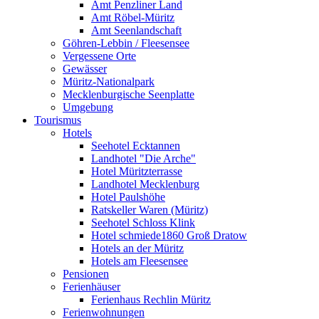
Amt Penzliner Land
Amt Röbel-Müritz
Amt Seenlandschaft
Göhren-Lebbin / Fleesensee
Vergessene Orte
Gewässer
Müritz-Nationalpark
Mecklenburgische Seenplatte
Umgebung
Tourismus
Hotels
Seehotel Ecktannen
Landhotel "Die Arche"
Hotel Müritzterrasse
Landhotel Mecklenburg
Hotel Paulshöhe
Ratskeller Waren (Müritz)
Seehotel Schloss Klink
Hotel schmiede1860 Groß Dratow
Hotels an der Müritz
Hotels am Fleesensee
Pensionen
Ferienhäuser
Ferienhaus Rechlin Müritz
Ferienwohnungen