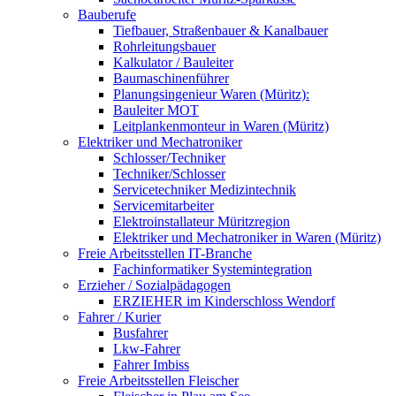
Bauberufe
Tiefbauer, Straßenbauer & Kanalbauer
Rohrleitungsbauer
Kalkulator / Bauleiter
Baumaschinenführer
Planungsingenieur Waren (Müritz):
Bauleiter MOT
Leitplankenmonteur in Waren (Müritz)
Elektriker und Mechatroniker
Schlosser/Techniker
Techniker/Schlosser
Servicetechniker Medizintechnik
Servicemitarbeiter
Elektroinstallateur Müritzregion
Elektriker und Mechatroniker in Waren (Müritz)
Freie Arbeitsstellen IT-Branche
Fachinformatiker Systemintegration
Erzieher / Sozialpädagogen
ERZIEHER im Kinderschloss Wendorf
Fahrer / Kurier
Busfahrer
Lkw-Fahrer
Fahrer Imbiss
Freie Arbeitsstellen Fleischer