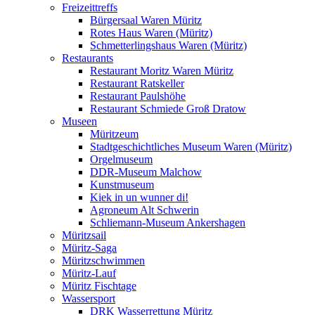
Freizeittreffs
Bürgersaal Waren Müritz
Rotes Haus Waren (Müritz)
Schmetterlingshaus Waren (Müritz)
Restaurants
Restaurant Moritz Waren Müritz
Restaurant Ratskeller
Restaurant Paulshöhe
Restaurant Schmiede Groß Dratow
Museen
Müritzeum
Stadtgeschichtliches Museum Waren (Müritz)
Orgelmuseum
DDR-Museum Malchow
Kunstmuseum
Kiek in un wunner di!
Agroneum Alt Schwerin
Schliemann-Museum Ankershagen
Müritzsail
Müritz-Saga
Müritzschwimmen
Müritz-Lauf
Müritz Fischtage
Wassersport
DRK Wasserrettung Müritz