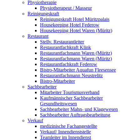
Physiotherapie
Physiotherapeut / Masseur
Reinigungskraft
Reinigungskraft Hotel Müritzpalais
Housekeeping Hotel Federow
Housekeeping Hotel Waren (Müritz)
Restaurant
Stellv. Restaurantleiter
Restaurantfachkraft Klink
Restaurantfachmann Waren (Müritz)
Restaurantfachmann Waren (Müritz)
Restaurantfachkraft Federow
Bistro-Mitarbeiter Aquafun Fleesensee
Restaurantfachmann Neustrelitz
Bistro-Mitarbeiter
Sachbearbeiter
Mitarbeiter Tourismusverband
Kaufmännischer Sachbearbeiter
Gesundheitswesen
Sachbearbeiter Mahn- und Klagewesen
Sachbearbeiter Auftragsbearbeitung
Verkauf
medizinische Fachangestellte
Verkauf/ Innendienststelle
Teamleiter im Innendienst