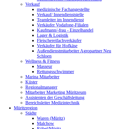
Verkauf
medizinische Fachangestellte
Verkauf/ Innendienststelle
Teamleiter im Innendienst
Verkäufer Vodafone-Filialen
Kaufmann/-frau - Einzelhandel
Lager & Logistik
Fleischereifachverkäufer
Verkäufer für Hofkäse
Außendienstmitarbeiter Agropartner Neu
Schloen
Wellness & Fitness
Masseur
Rettungsschwimmer
Marina Mitarbeiter
Küster
Regionalmanager
Mitarbeiter Marketing Müritzeum
Assistenten der Geschäftsleitung
Bereichsleiter Medizintechnik
Müritzregion
Städte
Waren (Müritz)
Malchow
Röbel/Müritz