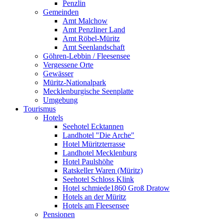
Penzlin
Gemeinden
Amt Malchow
Amt Penzliner Land
Amt Röbel-Müritz
Amt Seenlandschaft
Göhren-Lebbin / Fleesensee
Vergessene Orte
Gewässer
Müritz-Nationalpark
Mecklenburgische Seenplatte
Umgebung
Tourismus
Hotels
Seehotel Ecktannen
Landhotel "Die Arche"
Hotel Müritzterrasse
Landhotel Mecklenburg
Hotel Paulshöhe
Ratskeller Waren (Müritz)
Seehotel Schloss Klink
Hotel schmiede1860 Groß Dratow
Hotels an der Müritz
Hotels am Fleesensee
Pensionen