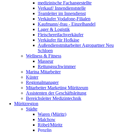
medizinische Fachangestellte
Verkauf/ Innendienststelle
Teamleiter im Innendienst
Verkäufer Vodafone-Filialen
Kaufmann/-frau - Einzelhandel
Lager & Logistik
Fleischereifachverkäufer
Verkäufer für Hofkäse
Außendienstmitarbeiter Agropartner Neu
Schloen
Wellness & Fitness
Masseur
Rettungsschwimmer
Marina Mitarbeiter
Küster
Regionalmanager
Mitarbeiter Marketing Müritzeum
Assistenten der Geschäftsleitung
Bereichsleiter Medizintechnik
Müritzregion
Städte
Waren (Müritz)
Malchow
Röbel/Müritz
Penzlin