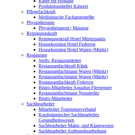
Käser für Hofkäse
Produktionshelfer Käserei
Pflegefachkraft
Medizinische Fachangestellte
Physiotherapie
Physiotherapeut / Masseur
Reinigungskraft
Reinigungskraft Hotel Müritzpalais
Housekeeping Hotel Federow
Housekeeping Hotel Waren (Müritz)
Restaurant
Stellv. Restaurantleiter
Restaurantfachkraft Klink
Restaurantfachmann Waren (Müritz)
Restaurantfachmann Waren (Müritz)
Restaurantfachkraft Federow
Bistro-Mitarbeiter Aquafun Fleesensee
Restaurantfachmann Neustrelitz
Bistro-Mitarbeiter
Sachbearbeiter
Mitarbeiter Tourismusverband
Kaufmännischer Sachbearbeiter
Gesundheitswesen
Sachbearbeiter Mahn- und Klagewesen
Sachbearbeiter Auftragsbearbeitung