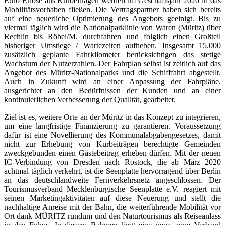
Euro Erlöse aus Kurbeiträgen werden im Geschäftsjahr 2020 in das
Mobilitätsvorhaben fließen. Die Vertragspartner haben sich bereits
auf eine neuerliche Optimierung des Angebots geeinigt. Bis zu
viermal täglich wird die Nationalparklinie von Waren (Müritz) über
Rechlin bis Röbel/M. durchfahren und folglich einen Großteil
bisheriger Umstiege / Wartezeiten aufheben. Insgesamt 15.000
zusätzlich geplante Fahrkilometer berücksichtigen das stetige
Wachstum der Nutzerzahlen. Der Fahrplan selbst ist zeitlich auf das
Angebot des Müritz-Nationalparks und die Schifffahrt abgestellt.
Auch in Zukunft wird an einer Anpassung der Fahrpläne,
ausgerichtet an den Bedürfnissen der Kunden und an einer
kontinuierlichen Verbesserung der Qualität, gearbeitet.
Ziel ist es, weitere Orte an der Müritz in das Konzept zu integrieren,
um eine langfristige Finanzierung zu garantieren. Voraussetzung
dafür ist eine Novellierung des Kommunalabgabengesetzes, damit
nicht zur Erhebung von Kurbeiträgen berechtigte Gemeinden
zweckgebunden einen Gästebeitrag erheben dürfen. Mit der neuen
IC-Verbindung von Dresden nach Rostock, die ab März 2020
achtmal täglich verkehrt, ist die Seenplatte hervorragend über Berlin
an das deutschlandweite Fernverkehrsnetz angeschlossen. Der
Tourismusverband Mecklenburgische Seenplatte e.V. reagiert mit
seinen Marketingaktivitäten auf diese Neuerung und stellt die
nachhaltige Anreise mit der Bahn, die weiterführende Mobilität vor
Ort dank MÜRITZ rundum und den Naturtourismus als Reiseanlass