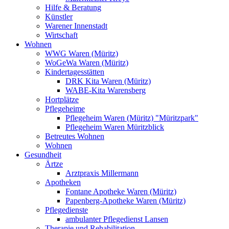
Hilfe & Beratung
Künstler
Warener Innenstadt
Wirtschaft
Wohnen
WWG Waren (Müritz)
WoGeWa Waren (Müritz)
Kindertagesstätten
DRK Kita Waren (Müritz)
WABE-Kita Warensberg
Hortplätze
Pflegeheime
Pflegeheim Waren (Müritz) "Müritzpark"
Pflegeheim Waren Müritzblick
Betreutes Wohnen
Wohnen
Gesundheit
Ärtze
Arztpraxis Millermann
Apotheken
Fontane Apotheke Waren (Müritz)
Papenberg-Apotheke Waren (Müritz)
Pflegedienste
ambulanter Pflegedienst Lansen
Therapie und Rehabilitation