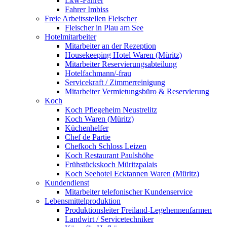
Lkw-Fahrer
Fahrer Imbiss
Freie Arbeitsstellen Fleischer
Fleischer in Plau am See
Hotelmitarbeiter
Mitarbeiter an der Rezeption
Housekeeping Hotel Waren (Müritz)
Mitarbeiter Reservierungsabteilung
Hotelfachmann/-frau
Servicekraft / Zimmerreinigung
Mitarbeiter Vermietungsbüro & Reservierung
Koch
Koch Pflegeheim Neustrelitz
Koch Waren (Müritz)
Küchenhelfer
Chef de Partie
Chefkoch Schloss Leizen
Koch Restaurant Paulshöhe
Frühstückskoch Müritzpalais
Koch Seehotel Ecktannen Waren (Müritz)
Kundendienst
Mitarbeiter telefonischer Kundenservice
Lebensmittelproduktion
Produktionsleiter Freiland-Legehennenfarmen
Landwirt / Servicetechniker