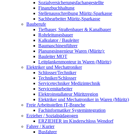
Sozialversicherungsfachangestellte
Finanzbuchhaltung
Stellenausschreibung Müritz-Sparkasse
Sachbearbeiter Müritz-Sparkasse
Bauberufe
Tiefbauer, Straßenbauer & Kanalbauer
Rohrleitungsbauer
Kalkulator / Bauleiter
Baumaschinenführer
Planungsingenieur Waren (Müritz):
Bauleiter MOT
Leitplankenmonteur in Waren (Müritz)
Elektriker und Mechatroniker
Schlosser/Techniker
Techniker/Schlosser
Servicetechniker Medizintechnik
Servicemitarbeiter
Elektroinstallateur Müritzregion
Elektriker und Mechatroniker in Waren (Müritz)
Freie Arbeitsstellen IT-Branche
Fachinformatiker Systemintegration
Erzieher / Sozialpädagogen
ERZIEHER im Kinderschloss Wendorf
Fahrer / Kurier
Busfahrer