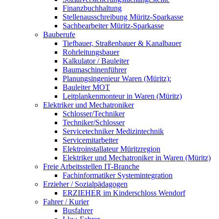
Finanzbuchhaltung
Stellenausschreibung Müritz-Sparkasse
Sachbearbeiter Müritz-Sparkasse
Bauberufe
Tiefbauer, Straßenbauer & Kanalbauer
Rohrleitungsbauer
Kalkulator / Bauleiter
Baumaschinenführer
Planungsingenieur Waren (Müritz):
Bauleiter MOT
Leitplankenmonteur in Waren (Müritz)
Elektriker und Mechatroniker
Schlosser/Techniker
Techniker/Schlosser
Servicetechniker Medizintechnik
Servicemitarbeiter
Elektroinstallateur Müritzregion
Elektriker und Mechatroniker in Waren (Müritz)
Freie Arbeitsstellen IT-Branche
Fachinformatiker Systemintegration
Erzieher / Sozialpädagogen
ERZIEHER im Kinderschloss Wendorf
Fahrer / Kurier
Busfahrer