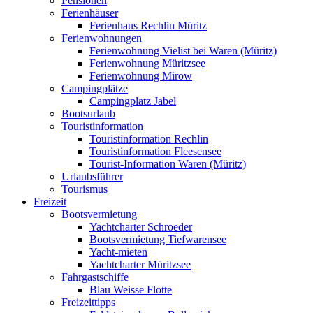
Pensionen
Ferienhäuser
Ferienhaus Rechlin Müritz
Ferienwohnungen
Ferienwohnung Vielist bei Waren (Müritz)
Ferienwohnung Müritzsee
Ferienwohnung Mirow
Campingplätze
Campingplatz Jabel
Bootsurlaub
Touristinformation
Touristinformation Rechlin
Touristinformation Fleesensee
Tourist-Information Waren (Müritz)
Urlaubsführer
Tourismus
Freizeit
Bootsvermietung
Yachtcharter Schroeder
Bootsvermietung Tiefwarensee
Yacht-mieten
Yachtcharter Müritzsee
Fahrgastschiffe
Blau Weisse Flotte
Freizeittipps