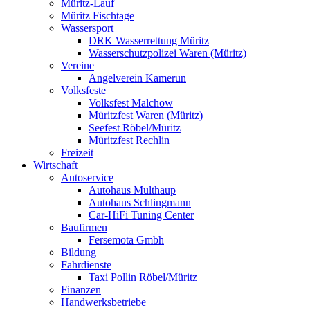
Müritz-Lauf
Müritz Fischtage
Wassersport
DRK Wasserrettung Müritz
Wasserschutzpolizei Waren (Müritz)
Vereine
Angelverein Kamerun
Volksfeste
Volksfest Malchow
Müritzfest Waren (Müritz)
Seefest Röbel/Müritz
Müritzfest Rechlin
Freizeit
Wirtschaft
Autoservice
Autohaus Multhaup
Autohaus Schlingmann
Car-HiFi Tuning Center
Baufirmen
Fersemota Gmbh
Bildung
Fahrdienste
Taxi Pollin Röbel/Müritz
Finanzen
Handwerksbetriebe