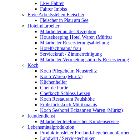
Lkw-Fahrer
Fahrer Imbiss
Freie Arbeitsstellen Fleischer
Fleischer in Plau am See
Hotelmitarbeiter
Mitarbeiter an der Rezeption
Housekeeping Hotel Waren (Müritz)
Mitarbeiter Reservierungsabteilung
Hotelfachmann/-frau
Servicekraft / Zimmerreinigung
Mitarbeiter Vermietungsbüro & Reservierung
Koch
Koch Pflegeheim Neustrelitz
Koch Waren (Müritz)
Küchenhelfer
Chef de Partie
Chefkoch Schloss Leizen
Koch Restaurant Paulshöhe
Frühstückskoch Müritzpalais
Koch Seehotel Ecktannen Waren (Müritz)
Kundendienst
Mitarbeiter telefonischer Kundenservice
Lebensmittelproduktion
Produktionsleiter Freiland-Legehennenfarmen
Landwirt / Servicetechniker