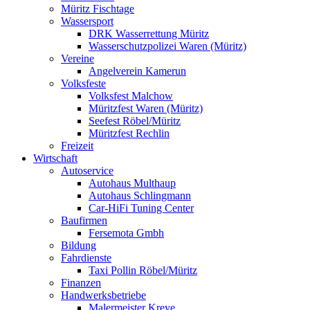
Müritz Fischtage
Wassersport
DRK Wasserrettung Müritz
Wasserschutzpolizei Waren (Müritz)
Vereine
Angelverein Kamerun
Volksfeste
Volksfest Malchow
Müritzfest Waren (Müritz)
Seefest Röbel/Müritz
Müritzfest Rechlin
Freizeit
Wirtschaft
Autoservice
Autohaus Multhaup
Autohaus Schlingmann
Car-HiFi Tuning Center
Baufirmen
Fersemota Gmbh
Bildung
Fahrdienste
Taxi Pollin Röbel/Müritz
Finanzen
Handwerksbetriebe
Malermeister Kreye