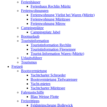
Ferienhäuser
Ferienhaus Rechlin Müritz
Ferienwohnungen
Ferienwohnung Vielist bei Waren (Müritz)
Ferienwohnung Müritzsee
Ferienwohnung Mirow
Campingplätze
Campingplatz Jabel
Bootsurlaub
Touristinformation
Touristinformation Rechlin
Touristinformation Fleesensee
Tourist-Information Waren (Müritz)
Urlaubsführer
Tourismus
Freizeit
Bootsvermietung
Yachtcharter Schroeder
Bootsvermietung Tiefwarensee
Yacht-mieten
Yachtcharter Müritzsee
Fahrgastschiffe
Blau Weisse Flotte
Freizeittipps
Feldsteinscheune Bollewick