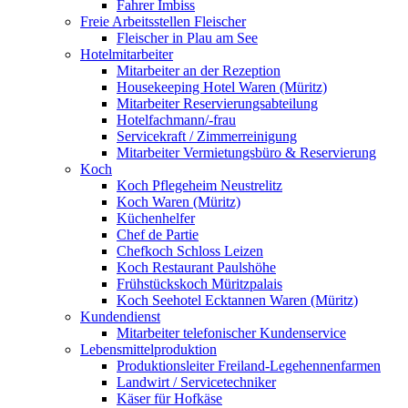
Fahrer Imbiss
Freie Arbeitsstellen Fleischer
Fleischer in Plau am See
Hotelmitarbeiter
Mitarbeiter an der Rezeption
Housekeeping Hotel Waren (Müritz)
Mitarbeiter Reservierungsabteilung
Hotelfachmann/-frau
Servicekraft / Zimmerreinigung
Mitarbeiter Vermietungsbüro & Reservierung
Koch
Koch Pflegeheim Neustrelitz
Koch Waren (Müritz)
Küchenhelfer
Chef de Partie
Chefkoch Schloss Leizen
Koch Restaurant Paulshöhe
Frühstückskoch Müritzpalais
Koch Seehotel Ecktannen Waren (Müritz)
Kundendienst
Mitarbeiter telefonischer Kundenservice
Lebensmittelproduktion
Produktionsleiter Freiland-Legehennenfarmen
Landwirt / Servicetechniker
Käser für Hofkäse