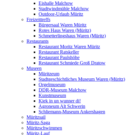
Eishalle Malchow
Stadtwindmühle Malchow
Outdoor-Urlaub Müritz
Freizeittreffs
Bürgersaal Waren Müritz
Rotes Haus Waren (Müritz)
Schmetterlingshaus Waren (Müritz)
Restaurants
Restaurant Moritz Waren Müritz
Restaurant Ratskeller
Restaurant Paulshöhe
Restaurant Schmiede Groß Dratow
Museen
Müritzeum
Stadtgeschichtliches Museum Waren (Müritz)
Orgelmuseum
DDR-Museum Malchow
Kunstmuseum
Kiek in un wunner di!
Agroneum Alt Schwerin
Schliemann-Museum Ankershagen
Müritzsail
Müritz-Saga
Müritzschwimmen
Müritz-Lauf