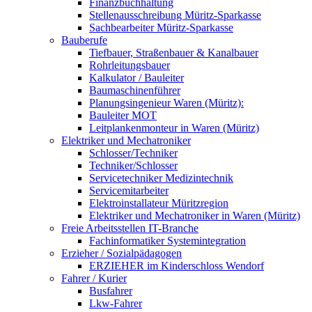
Finanzbuchhaltung
Stellenausschreibung Müritz-Sparkasse
Sachbearbeiter Müritz-Sparkasse
Bauberufe
Tiefbauer, Straßenbauer & Kanalbauer
Rohrleitungsbauer
Kalkulator / Bauleiter
Baumaschinenführer
Planungsingenieur Waren (Müritz):
Bauleiter MOT
Leitplankenmonteur in Waren (Müritz)
Elektriker und Mechatroniker
Schlosser/Techniker
Techniker/Schlosser
Servicetechniker Medizintechnik
Servicemitarbeiter
Elektroinstallateur Müritzregion
Elektriker und Mechatroniker in Waren (Müritz)
Freie Arbeitsstellen IT-Branche
Fachinformatiker Systemintegration
Erzieher / Sozialpädagogen
ERZIEHER im Kinderschloss Wendorf
Fahrer / Kurier
Busfahrer
Lkw-Fahrer