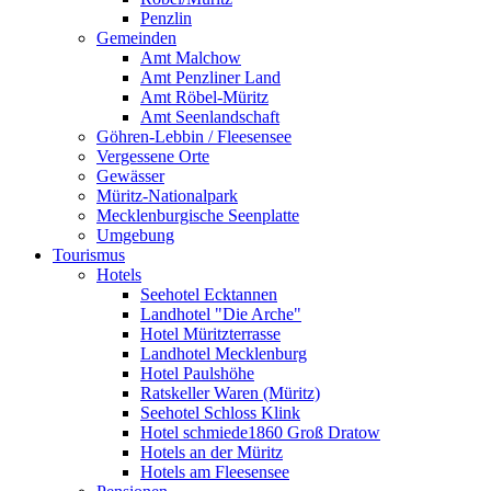
Penzlin
Gemeinden
Amt Malchow
Amt Penzliner Land
Amt Röbel-Müritz
Amt Seenlandschaft
Göhren-Lebbin / Fleesensee
Vergessene Orte
Gewässer
Müritz-Nationalpark
Mecklenburgische Seenplatte
Umgebung
Tourismus
Hotels
Seehotel Ecktannen
Landhotel "Die Arche"
Hotel Müritzterrasse
Landhotel Mecklenburg
Hotel Paulshöhe
Ratskeller Waren (Müritz)
Seehotel Schloss Klink
Hotel schmiede1860 Groß Dratow
Hotels an der Müritz
Hotels am Fleesensee