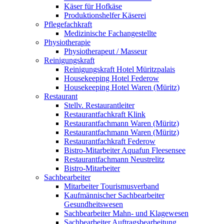
Käser für Hofkäse
Produktionshelfer Käserei
Pflegefachkraft
Medizinische Fachangestellte
Physiotherapie
Physiotherapeut / Masseur
Reinigungskraft
Reinigungskraft Hotel Müritzpalais
Housekeeping Hotel Federow
Housekeeping Hotel Waren (Müritz)
Restaurant
Stellv. Restaurantleiter
Restaurantfachkraft Klink
Restaurantfachmann Waren (Müritz)
Restaurantfachmann Waren (Müritz)
Restaurantfachkraft Federow
Bistro-Mitarbeiter Aquafun Fleesensee
Restaurantfachmann Neustrelitz
Bistro-Mitarbeiter
Sachbearbeiter
Mitarbeiter Tourismusverband
Kaufmännischer Sachbearbeiter
Gesundheitswesen
Sachbearbeiter Mahn- und Klagewesen
Sachbearbeiter Auftragsbearbeitung