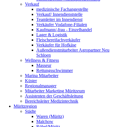
Verkauf
medizinische Fachangestellte
Verkauf/ Innendienststelle
Teamleiter im Innendienst
Verkäufer Vodafone-Filialen
Kaufmann/-frau - Einzelhandel
Lager & Logistik
Fleischereifachverkäufer
Verkäufer für Hofkäse
Außendienstmitarbeiter Agropartner Neu
Schloen
Wellness & Fitness
Masseur
Rettungsschwimmer
Marina Mitarbeiter
Küster
Regionalmanager
Mitarbeiter Marketing Müritzeum
Assistenten der Geschäftsleitung
Bereichsleiter Medizintechnik
Müritzregion
Städte
Waren (Müritz)
Malchow
Röbel/Müritz