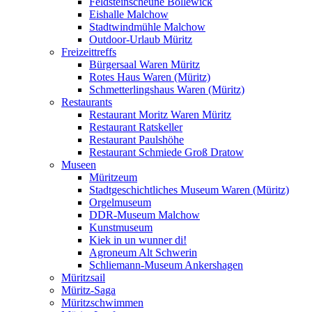
Feldsteinscheune Bollewick
Eishalle Malchow
Stadtwindmühle Malchow
Outdoor-Urlaub Müritz
Freizeittreffs
Bürgersaal Waren Müritz
Rotes Haus Waren (Müritz)
Schmetterlingshaus Waren (Müritz)
Restaurants
Restaurant Moritz Waren Müritz
Restaurant Ratskeller
Restaurant Paulshöhe
Restaurant Schmiede Groß Dratow
Museen
Müritzeum
Stadtgeschichtliches Museum Waren (Müritz)
Orgelmuseum
DDR-Museum Malchow
Kunstmuseum
Kiek in un wunner di!
Agroneum Alt Schwerin
Schliemann-Museum Ankershagen
Müritzsail
Müritz-Saga
Müritzschwimmen