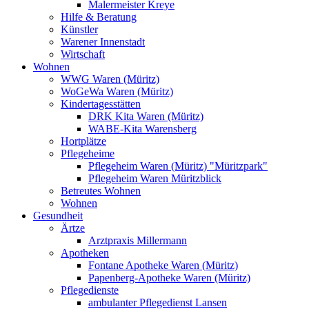
Malermeister Kreye
Hilfe & Beratung
Künstler
Warener Innenstadt
Wirtschaft
Wohnen
WWG Waren (Müritz)
WoGeWa Waren (Müritz)
Kindertagesstätten
DRK Kita Waren (Müritz)
WABE-Kita Warensberg
Hortplätze
Pflegeheime
Pflegeheim Waren (Müritz) "Müritzpark"
Pflegeheim Waren Müritzblick
Betreutes Wohnen
Wohnen
Gesundheit
Ärtze
Arztpraxis Millermann
Apotheken
Fontane Apotheke Waren (Müritz)
Papenberg-Apotheke Waren (Müritz)
Pflegedienste
ambulanter Pflegedienst Lansen