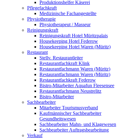
Produktionshelfer Käserei
Pflegefachkraft
Medizinische Fachangestellte
Physiotherapie
Physiotherapeut / Masseur
Reinigungskraft
Reinigungskraft Hotel Müritzpalais
Housekeeping Hotel Federow
Housekeeping Hotel Waren (Müritz)
Restaurant
Stellv. Restaurantleiter
Restaurantfachkraft Klink
Restaurantfachmann Waren (Müritz)
Restaurantfachmann Waren (Müritz)
Restaurantfachkraft Federow
Bistro-Mitarbeiter Aquafun Fleesensee
Restaurantfachmann Neustrelitz
Bistro-Mitarbeiter
Sachbearbeiter
Mitarbeiter Tourismusverband
Kaufmännischer Sachbearbeiter
Gesundheitswesen
Sachbearbeiter Mahn- und Klagewesen
Sachbearbeiter Auftragsbearbeitung
Verkauf