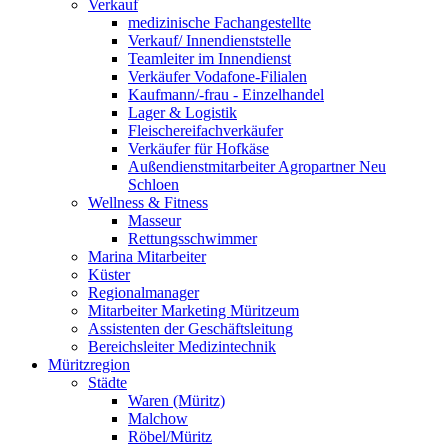
Verkauf
medizinische Fachangestellte
Verkauf/ Innendienststelle
Teamleiter im Innendienst
Verkäufer Vodafone-Filialen
Kaufmann/-frau - Einzelhandel
Lager & Logistik
Fleischereifachverkäufer
Verkäufer für Hofkäse
Außendienstmitarbeiter Agropartner Neu
Schloen
Wellness & Fitness
Masseur
Rettungsschwimmer
Marina Mitarbeiter
Küster
Regionalmanager
Mitarbeiter Marketing Müritzeum
Assistenten der Geschäftsleitung
Bereichsleiter Medizintechnik
Müritzregion
Städte
Waren (Müritz)
Malchow
Röbel/Müritz