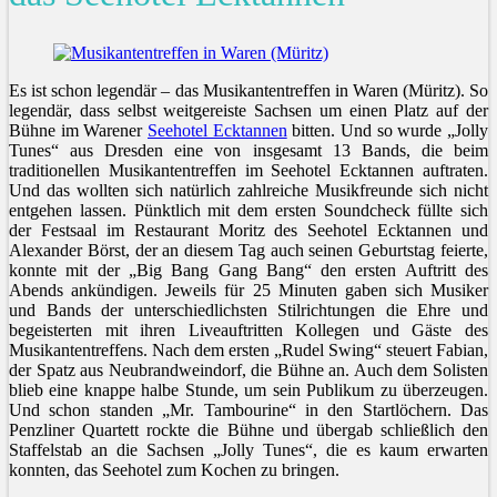
Es ist schon legendär – das Musikantentreffen in Waren (Müritz). So
legendär, dass selbst weitgereiste Sachsen um einen Platz auf der
Bühne im Warener
Seehotel Ecktannen
bitten. Und so wurde „Jolly
Tunes“ aus Dresden eine von insgesamt 13 Bands, die beim
traditionellen Musikantentreffen im Seehotel Ecktannen auftraten.
Und das wollten sich natürlich zahlreiche Musikfreunde sich nicht
entgehen lassen. Pünktlich mit dem ersten Soundcheck füllte sich
der Festsaal im Restaurant Moritz des Seehotel Ecktannen und
Alexander Börst, der an diesem Tag auch seinen Geburtstag feierte,
konnte mit der „Big Bang Gang Bang“ den ersten Auftritt des
Abends ankündigen. Jeweils für 25 Minuten gaben sich Musiker
und Bands der unterschiedlichsten Stilrichtungen die Ehre und
begeisterten mit ihren Liveauftritten Kollegen und Gäste des
Musikantentreffens. Nach dem ersten „Rudel Swing“ steuert Fabian,
der Spatz aus Neubrandweindorf, die Bühne an. Auch dem Solisten
blieb eine knappe halbe Stunde, um sein Publikum zu überzeugen.
Und schon standen „Mr. Tambourine“ in den Startlöchern. Das
Penzliner Quartett rockte die Bühne und übergab schließlich den
Staffelstab an die Sachsen „Jolly Tunes“, die es kaum erwarten
konnten, das Seehotel zum Kochen zu bringen.