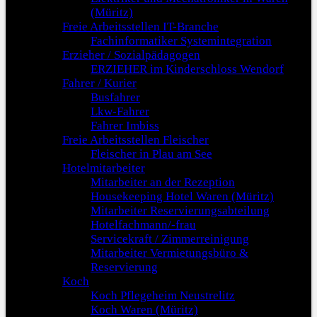
(Müritz)
Freie Arbeitsstellen IT-Branche
Fachinformatiker Systemintegration
Erzieher / Sozialpädagogen
ERZIEHER im Kinderschloss Wendorf
Fahrer / Kurier
Busfahrer
Lkw-Fahrer
Fahrer Imbiss
Freie Arbeitsstellen Fleischer
Fleischer in Plau am See
Hotelmitarbeiter
Mitarbeiter an der Rezeption
Housekeeping Hotel Waren (Müritz)
Mitarbeiter Reservierungsabteilung
Hotelfachmann/-frau
Servicekraft / Zimmerreinigung
Mitarbeiter Vermietungsbüro &
Reservierung
Koch
Koch Pflegeheim Neustrelitz
Koch Waren (Müritz)