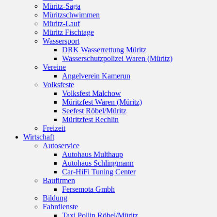
Müritz-Saga
Müritzschwimmen
Müritz-Lauf
Müritz Fischtage
Wassersport
DRK Wasserrettung Müritz
Wasserschutzpolizei Waren (Müritz)
Vereine
Angelverein Kamerun
Volksfeste
Volksfest Malchow
Müritzfest Waren (Müritz)
Seefest Röbel/Müritz
Müritzfest Rechlin
Freizeit
Wirtschaft
Autoservice
Autohaus Multhaup
Autohaus Schlingmann
Car-HiFi Tuning Center
Baufirmen
Fersemota Gmbh
Bildung
Fahrdienste
Taxi Pollin Röbel/Müritz