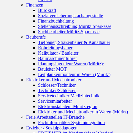
Finanzen
Bürokraft
Sozialversicherungsfachangestellte
Finanzbuchhaltung
Stellenausschreibung Müritz-Sparkasse
Sachbearbeiter Müritz-Sparkasse
Bauberufe
Tiefbauer, Straßenbauer & Kanalbauer
Rohrleitungsbauer
Kalkulator / Bauleiter
Baumaschinenführer
Planungsingenieur Waren (Müritz):
Bauleiter MOT
Leitplankenmonteur in Waren (Müritz)
Elektriker und Mechatroniker
Schlosser/Techniker
Techniker/Schlosser
Servicetechniker Medizintechnik
Servicemitarbeiter
Elektroinstallateur Müritzregion
Elektriker und Mechatroniker in Waren (Müritz)
Freie Arbeitsstellen IT-Branche
Fachinformatiker Systemintegration
Erzieher / Sozialpädagogen