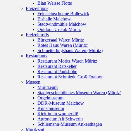
Blau Weisse Flotte
Freizeittipps
Feldsteinscheune Bollewick
Eishalle Malchow
Stadtwindmühle Malchow
Outdoor-Urlaub Müritz
Freizeittreffs
Bürgersaal Waren Müritz
Rotes Haus Waren (Müritz)
Schmetterlingshaus Waren (Müritz)
Restaurants
Restaurant Moritz Waren Müritz
Restaurant Ratskeller
Restaurant Paulshöhe
Restaurant Schmiede Groß Dratow
Museen
Müritzeum
Stadtgeschichtliches Museum Waren (Müritz)
Orgelmuseum
DDR-Museum Malchow
Kunstmuseum
Kiek in un wunner di!
Agroneum Alt Schwerin
Schliemann-Museum Ankershagen
Müritzsail