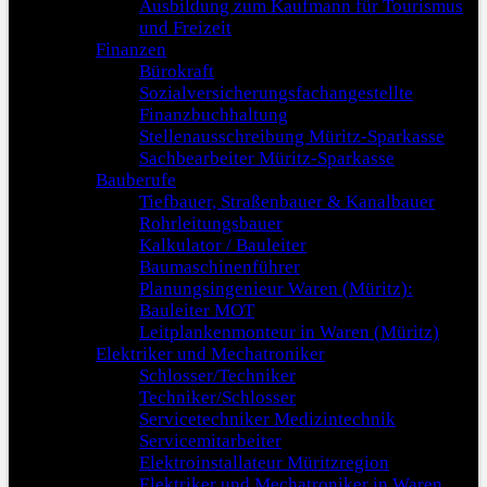
Ausbildung zum Kaufmann für Tourismus
und Freizeit
Finanzen
Bürokraft
Sozialversicherungsfachangestellte
Finanzbuchhaltung
Stellenausschreibung Müritz-Sparkasse
Sachbearbeiter Müritz-Sparkasse
Bauberufe
Tiefbauer, Straßenbauer & Kanalbauer
Rohrleitungsbauer
Kalkulator / Bauleiter
Baumaschinenführer
Planungsingenieur Waren (Müritz):
Bauleiter MOT
Leitplankenmonteur in Waren (Müritz)
Elektriker und Mechatroniker
Schlosser/Techniker
Techniker/Schlosser
Servicetechniker Medizintechnik
Servicemitarbeiter
Elektroinstallateur Müritzregion
Elektriker und Mechatroniker in Waren