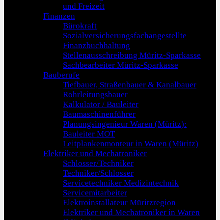
und Freizeit
Finanzen
Bürokraft
Sozialversicherungsfachangestellte
Finanzbuchhaltung
Stellenausschreibung Müritz-Sparkasse
Sachbearbeiter Müritz-Sparkasse
Bauberufe
Tiefbauer, Straßenbauer & Kanalbauer
Rohrleitungsbauer
Kalkulator / Bauleiter
Baumaschinenführer
Planungsingenieur Waren (Müritz):
Bauleiter MOT
Leitplankenmonteur in Waren (Müritz)
Elektriker und Mechatroniker
Schlosser/Techniker
Techniker/Schlosser
Servicetechniker Medizintechnik
Servicemitarbeiter
Elektroinstallateur Müritzregion
Elektriker und Mechatroniker in Waren