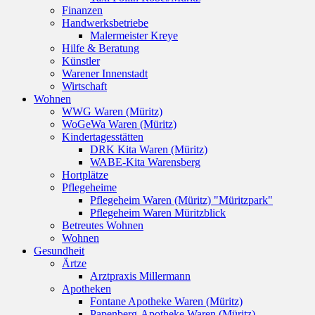
Finanzen
Handwerksbetriebe
Malermeister Kreye
Hilfe & Beratung
Künstler
Warener Innenstadt
Wirtschaft
Wohnen
WWG Waren (Müritz)
WoGeWa Waren (Müritz)
Kindertagesstätten
DRK Kita Waren (Müritz)
WABE-Kita Warensberg
Hortplätze
Pflegeheime
Pflegeheim Waren (Müritz) "Müritzpark"
Pflegeheim Waren Müritzblick
Betreutes Wohnen
Wohnen
Gesundheit
Ärtze
Arztpraxis Millermann
Apotheken
Fontane Apotheke Waren (Müritz)
Papenberg-Apotheke Waren (Müritz)