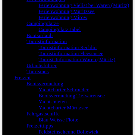
Ferienwohnung Vielist bei Waren (Müritz)
Ferienwohnung Müritzsee
Ferienwohnung Mirow
Campingplätze
Campingplatz Jabel
Bootsurlaub
Touristinformation
Touristinformation Rechlin
Touristinformation Fleesensee
Tourist-Information Waren (Müritz)
Urlaubsführer
Tourismus
Freizeit
Bootsvermietung
Yachtcharter Schroeder
Bootsvermietung Tiefwarensee
Yacht-mieten
Yachtcharter Müritzsee
Fahrgastschiffe
Blau Weisse Flotte
Freizeittipps
Feldsteinscheune Bollewick