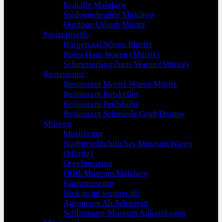
Eishalle Malchow
Stadtwindmühle Malchow
Outdoor-Urlaub Müritz
Freizeittreffs
Bürgersaal Waren Müritz
Rotes Haus Waren (Müritz)
Schmetterlingshaus Waren (Müritz)
Restaurants
Restaurant Moritz Waren Müritz
Restaurant Ratskeller
Restaurant Paulshöhe
Restaurant Schmiede Groß Dratow
Museen
Müritzeum
Stadtgeschichtliches Museum Waren
(Müritz)
Orgelmuseum
DDR-Museum Malchow
Kunstmuseum
Kiek in un wunner di!
Agroneum Alt Schwerin
Schliemann-Museum Ankershagen