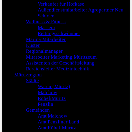
Verkäufer für Hofkäse
Außendienstmitarbeiter Agropartner Neu
Schloen
Wellness & Fitness
Masseur
Rettungsschwimmer
Marina Mitarbeiter
Küster
Regionalmanager
Mitarbeiter Marketing Müritzeum
Assistenten der Geschäftsleitung
Bereichsleiter Medizintechnik
Müritzregion
Städte
Waren (Müritz)
Malchow
Röbel/Müritz
Penzlin
Gemeinden
Amt Malchow
Amt Penzliner Land
Amt Röbel-Müritz