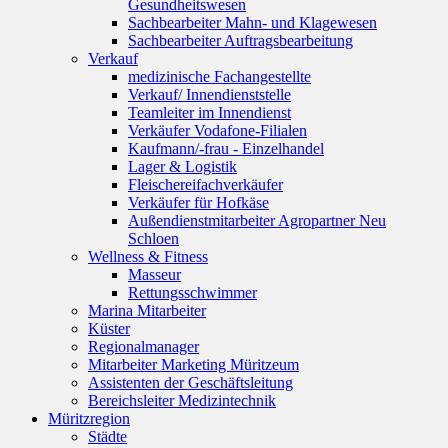
Gesundheitswesen
Sachbearbeiter Mahn- und Klagewesen
Sachbearbeiter Auftragsbearbeitung
Verkauf
medizinische Fachangestellte
Verkauf/ Innendienststelle
Teamleiter im Innendienst
Verkäufer Vodafone-Filialen
Kaufmann/-frau - Einzelhandel
Lager & Logistik
Fleischereifachverkäufer
Verkäufer für Hofkäse
Außendienstmitarbeiter Agropartner Neu
Schloen
Wellness & Fitness
Masseur
Rettungsschwimmer
Marina Mitarbeiter
Küster
Regionalmanager
Mitarbeiter Marketing Müritzeum
Assistenten der Geschäftsleitung
Bereichsleiter Medizintechnik
Müritzregion
Städte