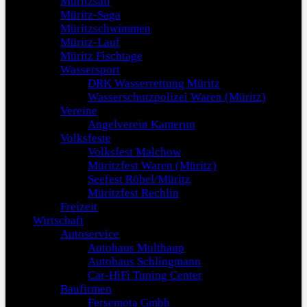
Müritzsail
Müritz-Saga
Müritzschwimmen
Müritz-Lauf
Müritz Fischtage
Wassersport
DRK Wasserrettung Müritz
Wasserschutzpolizei Waren (Müritz)
Vereine
Angelverein Kamerun
Volksfeste
Volksfest Malchow
Müritzfest Waren (Müritz)
Seefest Röbel/Müritz
Müritzfest Rechlin
Freizeit
Wirtschaft
Autoservice
Autohaus Multhaup
Autohaus Schlingmann
Car-HiFi Tuning Center
Baufirmen
Fersemota Gmbh