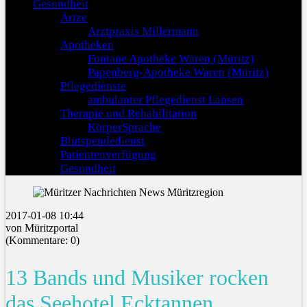
Gesundheit
Ärtze
Arztpraxis Millermann
Apotheken
Fontane Apotheke Waren (Müritz)
Papenberg-Apotheke Waren (Müritz)
Pflegedienste
ambulanter Pflegedienst Lansen
Therapie und Rehabilitation
KörperSprache
Blutspendedienst
Patientenverfügung
Gesundheit
2017-01-08 10:44
von Müritzportal
(Kommentare: 0)
13 Bands und Musiker rocken
das Seehotel Ecktannen