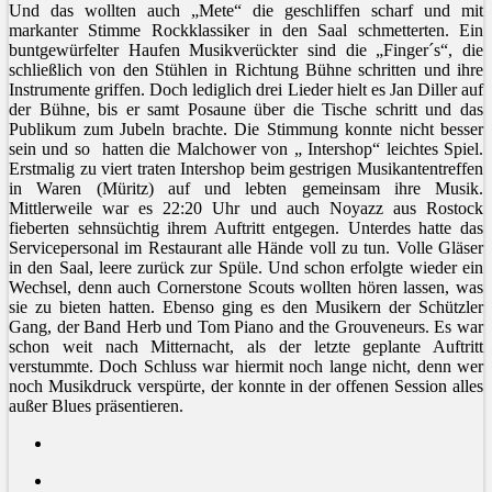
Und das wollten auch „Mete“ die geschliffen scharf und mit
markanter Stimme Rockklassiker in den Saal schmetterten. Ein
buntgewürfelter Haufen Musikverückter sind die „Finger´s“, die
schließlich von den Stühlen in Richtung Bühne schritten und ihre
Instrumente griffen. Doch lediglich drei Lieder hielt es Jan Diller auf
der Bühne, bis er samt Posaune über die Tische schritt und das
Publikum zum Jubeln brachte. Die Stimmung konnte nicht besser
sein und so hatten die Malchower von „ Intershop“ leichtes Spiel.
Erstmalig zu viert traten Intershop beim gestrigen Musikantentreffen
in Waren (Müritz) auf und lebten gemeinsam ihre Musik.
Mittlerweile war es 22:20 Uhr und auch Noyazz aus Rostock
fieberten sehnsüchtig ihrem Auftritt entgegen. Unterdes hatte das
Servicepersonal im Restaurant alle Hände voll zu tun. Volle Gläser
in den Saal, leere zurück zur Spüle. Und schon erfolgte wieder ein
Wechsel, denn auch Cornerstone Scouts wollten hören lassen, was
sie zu bieten hatten. Ebenso ging es den Musikern der Schützler
Gang, der Band Herb und Tom Piano and the Grouveneurs. Es war
schon weit nach Mitternacht, als der letzte geplante Auftritt
verstummte. Doch Schluss war hiermit noch lange nicht, denn wer
noch Musikdruck verspürte, der konnte in der offenen Session alles
außer Blues präsentieren.