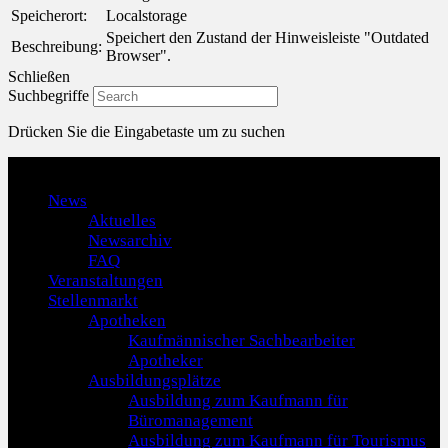
Speicherort:
Localstorage
Speichert den Zustand der Hinweisleiste "Outdated
Beschreibung:
Browser".
Schließen
Suchbegriffe
Drücken Sie die Eingabetaste um zu suchen
Menu
News
Aktuelles
Newsarchiv
FAQ
Veranstaltungen
Stellenmarkt
Apotheken
Kaufmännischer Sachbearbeiter
Apotheker
Ausbildungsplätze
Ausbildung zum Kaufmann für
Büromanagement
Ausbildung zum Kaufmann für Tourismus