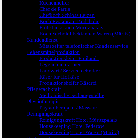
Küchenhelfer
Chef de Partie
Chefkoch Schloss Leizen
Koch Restaurant Paulshöhe
Frühstückskoch Müritzpalais
Koch Seehotel Ecktannen Waren (Müritz)
Kundendienst
Mitarbeiter telefonischer Kundenservice
Lebensmittelproduktion
Produktionsleiter Freiland-
Legehennenfarmen
Landwirt / Servicetechniker
Käser für Hofkäse
Produktionshelfer Käserei
Pflegefachkraft
Medizinische Fachangestellte
Physiotherapie
Physiotherapeut / Masseur
Reinigungskraft
Reinigungskraft Hotel Müritzpalais
Housekeeping Hotel Federow
Housekeeping Hotel Waren (Müritz)