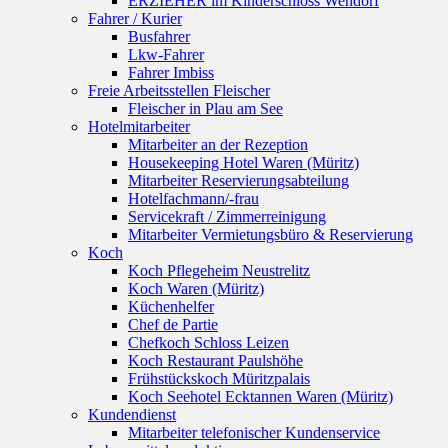
ERZIEHER im Kinderschloss Wendorf
Fahrer / Kurier
Busfahrer
Lkw-Fahrer
Fahrer Imbiss
Freie Arbeitsstellen Fleischer
Fleischer in Plau am See
Hotelmitarbeiter
Mitarbeiter an der Rezeption
Housekeeping Hotel Waren (Müritz)
Mitarbeiter Reservierungsabteilung
Hotelfachmann/-frau
Servicekraft / Zimmerreinigung
Mitarbeiter Vermietungsbüro & Reservierung
Koch
Koch Pflegeheim Neustrelitz
Koch Waren (Müritz)
Küchenhelfer
Chef de Partie
Chefkoch Schloss Leizen
Koch Restaurant Paulshöhe
Frühstückskoch Müritzpalais
Koch Seehotel Ecktannen Waren (Müritz)
Kundendienst
Mitarbeiter telefonischer Kundenservice