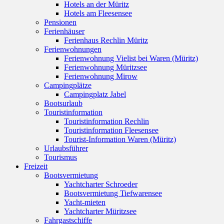
Hotels an der Müritz
Hotels am Fleesensee
Pensionen
Ferienhäuser
Ferienhaus Rechlin Müritz
Ferienwohnungen
Ferienwohnung Vielist bei Waren (Müritz)
Ferienwohnung Müritzsee
Ferienwohnung Mirow
Campingplätze
Campingplatz Jabel
Bootsurlaub
Touristinformation
Touristinformation Rechlin
Touristinformation Fleesensee
Tourist-Information Waren (Müritz)
Urlaubsführer
Tourismus
Freizeit
Bootsvermietung
Yachtcharter Schroeder
Bootsvermietung Tiefwarensee
Yacht-mieten
Yachtcharter Müritzsee
Fahrgastschiffe