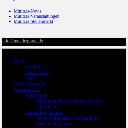
Müritzer-News
Müritzer-Veranstaltungen
Müritzer-Stellenmarkt
info@mueritzportal.de
Menu
News
Aktuelles
Newsarchiv
FAQ
Veranstaltungen
Stellenmarkt
Apotheken
Kaufmännischer Sachbearbeiter
Apotheker
Ausbildungsplätze
Ausbildung zum Kaufmann für
Büromanagement