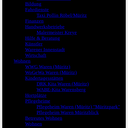
Bildung
Fahrdienste
Taxi Pollin Röbel/Müritz
Finanzen
Handwerksbetriebe
Malermeister Kreye
Hilfe & Beratung
Künstler
Warener Innenstadt
Wirtschaft
Wohnen
WWG Waren (Müritz)
WoGeWa Waren (Müritz)
Kindertagesstätten
DRK Kita Waren (Müritz)
WABE-Kita Warensberg
Hortplätze
Pflegeheime
Pflegeheim Waren (Müritz) "Müritzpark"
Pflegeheim Waren Müritzblick
Betreutes Wohnen
Wohnen