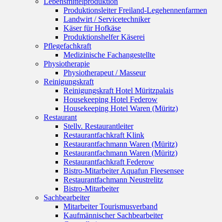
Lebensmittelproduktion
Produktionsleiter Freiland-Legehennenfarmen
Landwirt / Servicetechniker
Käser für Hofkäse
Produktionshelfer Käserei
Pflegefachkraft
Medizinische Fachangestellte
Physiotherapie
Physiotherapeut / Masseur
Reinigungskraft
Reinigungskraft Hotel Müritzpalais
Housekeeping Hotel Federow
Housekeeping Hotel Waren (Müritz)
Restaurant
Stellv. Restaurantleiter
Restaurantfachkraft Klink
Restaurantfachmann Waren (Müritz)
Restaurantfachmann Waren (Müritz)
Restaurantfachkraft Federow
Bistro-Mitarbeiter Aquafun Fleesensee
Restaurantfachmann Neustrelitz
Bistro-Mitarbeiter
Sachbearbeiter
Mitarbeiter Tourismusverband
Kaufmännischer Sachbearbeiter