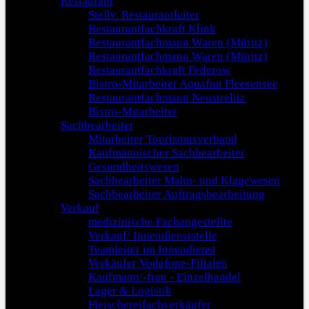
Restaurant
Stellv. Restaurantleiter
Restaurantfachkraft Klink
Restaurantfachmann Waren (Müritz)
Restaurantfachmann Waren (Müritz)
Restaurantfachkraft Federow
Bistro-Mitarbeiter Aquafun Fleesensee
Restaurantfachmann Neustrelitz
Bistro-Mitarbeiter
Sachbearbeiter
Mitarbeiter Tourismusverband
Kaufmännischer Sachbearbeiter
Gesundheitswesen
Sachbearbeiter Mahn- und Klagewesen
Sachbearbeiter Auftragsbearbeitung
Verkauf
medizinische Fachangestellte
Verkauf/ Innendienststelle
Teamleiter im Innendienst
Verkäufer Vodafone-Filialen
Kaufmann/-frau - Einzelhandel
Lager & Logistik
Fleischereifachverkäufer