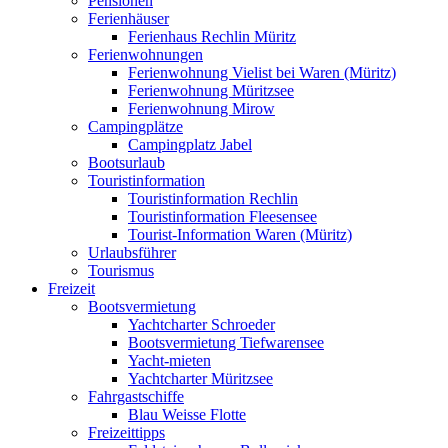
Pensionen
Ferienhäuser
Ferienhaus Rechlin Müritz
Ferienwohnungen
Ferienwohnung Vielist bei Waren (Müritz)
Ferienwohnung Müritzsee
Ferienwohnung Mirow
Campingplätze
Campingplatz Jabel
Bootsurlaub
Touristinformation
Touristinformation Rechlin
Touristinformation Fleesensee
Tourist-Information Waren (Müritz)
Urlaubsführer
Tourismus
Freizeit
Bootsvermietung
Yachtcharter Schroeder
Bootsvermietung Tiefwarensee
Yacht-mieten
Yachtcharter Müritzsee
Fahrgastschiffe
Blau Weisse Flotte
Freizeittipps