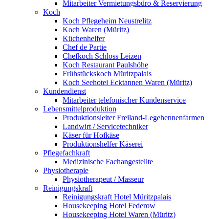
Mitarbeiter Vermietungsbüro & Reservierung
Koch
Koch Pflegeheim Neustrelitz
Koch Waren (Müritz)
Küchenhelfer
Chef de Partie
Chefkoch Schloss Leizen
Koch Restaurant Paulshöhe
Frühstückskoch Müritzpalais
Koch Seehotel Ecktannen Waren (Müritz)
Kundendienst
Mitarbeiter telefonischer Kundenservice
Lebensmittelproduktion
Produktionsleiter Freiland-Legehennenfarmen
Landwirt / Servicetechniker
Käser für Hofkäse
Produktionshelfer Käserei
Pflegefachkraft
Medizinische Fachangestellte
Physiotherapie
Physiotherapeut / Masseur
Reinigungskraft
Reinigungskraft Hotel Müritzpalais
Housekeeping Hotel Federow
Housekeeping Hotel Waren (Müritz)