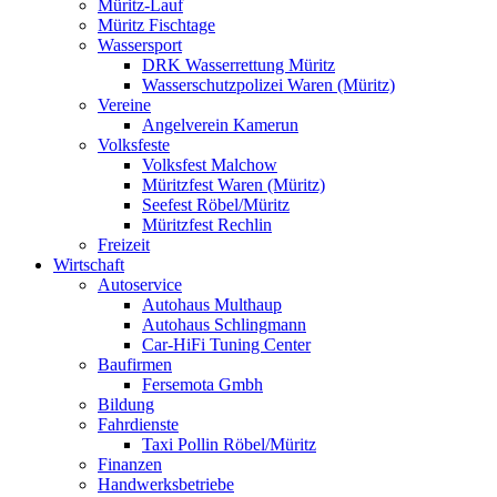
Müritz-Lauf
Müritz Fischtage
Wassersport
DRK Wasserrettung Müritz
Wasserschutzpolizei Waren (Müritz)
Vereine
Angelverein Kamerun
Volksfeste
Volksfest Malchow
Müritzfest Waren (Müritz)
Seefest Röbel/Müritz
Müritzfest Rechlin
Freizeit
Wirtschaft
Autoservice
Autohaus Multhaup
Autohaus Schlingmann
Car-HiFi Tuning Center
Baufirmen
Fersemota Gmbh
Bildung
Fahrdienste
Taxi Pollin Röbel/Müritz
Finanzen
Handwerksbetriebe