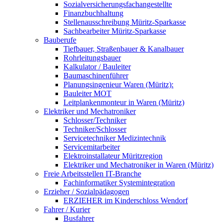
Sozialversicherungsfachangestellte
Finanzbuchhaltung
Stellenausschreibung Müritz-Sparkasse
Sachbearbeiter Müritz-Sparkasse
Bauberufe
Tiefbauer, Straßenbauer & Kanalbauer
Rohrleitungsbauer
Kalkulator / Bauleiter
Baumaschinenführer
Planungsingenieur Waren (Müritz):
Bauleiter MOT
Leitplankenmonteur in Waren (Müritz)
Elektriker und Mechatroniker
Schlosser/Techniker
Techniker/Schlosser
Servicetechniker Medizintechnik
Servicemitarbeiter
Elektroinstallateur Müritzregion
Elektriker und Mechatroniker in Waren (Müritz)
Freie Arbeitsstellen IT-Branche
Fachinformatiker Systemintegration
Erzieher / Sozialpädagogen
ERZIEHER im Kinderschloss Wendorf
Fahrer / Kurier
Busfahrer