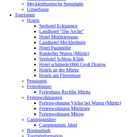
Mecklenburgische Seenplatte
Umgebung
Tourismus
Hotels
Seehotel Ecktannen
Landhotel "Die Arche"
Hotel Müritzterrasse
Landhotel Mecklenburg
Hotel Paulshöhe
Ratskeller Waren (Müritz)
Seehotel Schloss Klink
Hotel schmiede1860 Groß Dratow
Hotels an der Müritz
Hotels am Fleesensee
Pensionen
Ferienhäuser
Ferienhaus Rechlin Müritz
Ferienwohnungen
Ferienwohnung Vielist bei Waren (Müritz)
Ferienwohnung Müritzsee
Ferienwohnung Mirow
Campingplätze
Campingplatz Jabel
Bootsurlaub
Touristinformation