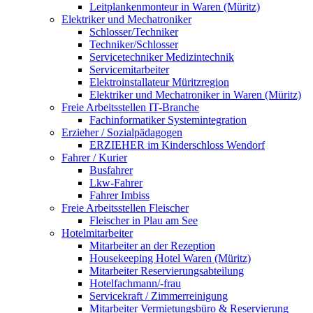
Leitplankenmonteur in Waren (Müritz)
Elektriker und Mechatroniker
Schlosser/Techniker
Techniker/Schlosser
Servicetechniker Medizintechnik
Servicemitarbeiter
Elektroinstallateur Müritzregion
Elektriker und Mechatroniker in Waren (Müritz)
Freie Arbeitsstellen IT-Branche
Fachinformatiker Systemintegration
Erzieher / Sozialpädagogen
ERZIEHER im Kinderschloss Wendorf
Fahrer / Kurier
Busfahrer
Lkw-Fahrer
Fahrer Imbiss
Freie Arbeitsstellen Fleischer
Fleischer in Plau am See
Hotelmitarbeiter
Mitarbeiter an der Rezeption
Housekeeping Hotel Waren (Müritz)
Mitarbeiter Reservierungsabteilung
Hotelfachmann/-frau
Servicekraft / Zimmerreinigung
Mitarbeiter Vermietungsbüro & Reservierung