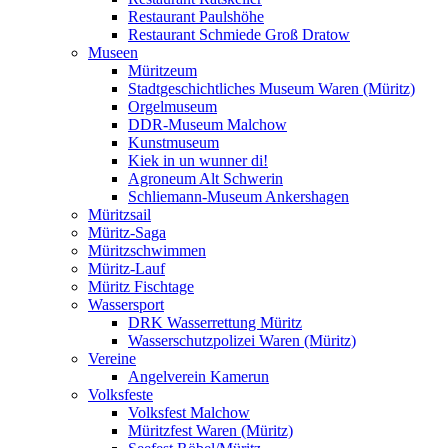
Restaurant Paulshöhe
Restaurant Schmiede Groß Dratow
Museen
Müritzeum
Stadtgeschichtliches Museum Waren (Müritz)
Orgelmuseum
DDR-Museum Malchow
Kunstmuseum
Kiek in un wunner di!
Agroneum Alt Schwerin
Schliemann-Museum Ankershagen
Müritzsail
Müritz-Saga
Müritzschwimmen
Müritz-Lauf
Müritz Fischtage
Wassersport
DRK Wasserrettung Müritz
Wasserschutzpolizei Waren (Müritz)
Vereine
Angelverein Kamerun
Volksfeste
Volksfest Malchow
Müritzfest Waren (Müritz)