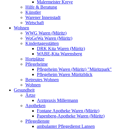
Malermeister Kreye
Hilfe & Beratung
Künstler
Warener Innenstadt
Wirtschaft
Wohnen
WWG Waren (Müritz)
WoGeWa Waren (Müritz)
Kindertagesstätten
DRK Kita Waren (Müritz)
WABE-Kita Warensberg
Hortplätze
Pflegeheime
Pflegeheim Waren (Müritz) "Müritzpark"
Pflegeheim Waren Müritzblick
Betreutes Wohnen
Wohnen
Gesundheit
Ärtze
Arztpraxis Millermann
Apotheken
Fontane Apotheke Waren (Müritz)
Papenberg-Apotheke Waren (Müritz)
Pflegedienste
ambulanter Pflegedienst Lansen