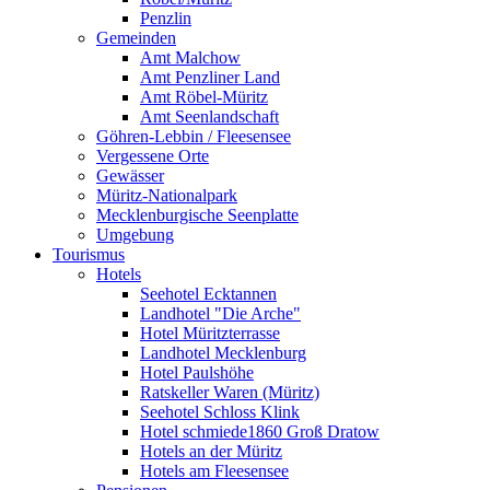
Penzlin
Gemeinden
Amt Malchow
Amt Penzliner Land
Amt Röbel-Müritz
Amt Seenlandschaft
Göhren-Lebbin / Fleesensee
Vergessene Orte
Gewässer
Müritz-Nationalpark
Mecklenburgische Seenplatte
Umgebung
Tourismus
Hotels
Seehotel Ecktannen
Landhotel "Die Arche"
Hotel Müritzterrasse
Landhotel Mecklenburg
Hotel Paulshöhe
Ratskeller Waren (Müritz)
Seehotel Schloss Klink
Hotel schmiede1860 Groß Dratow
Hotels an der Müritz
Hotels am Fleesensee