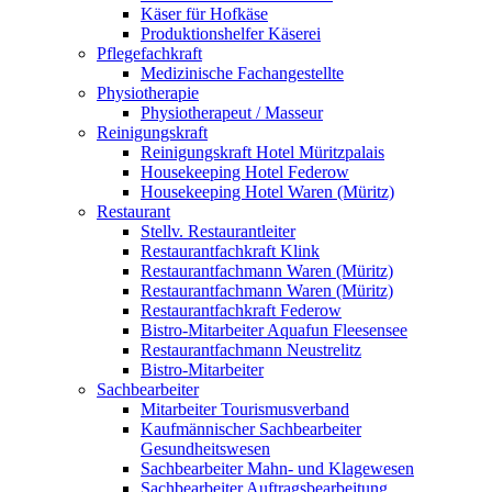
Käser für Hofkäse
Produktionshelfer Käserei
Pflegefachkraft
Medizinische Fachangestellte
Physiotherapie
Physiotherapeut / Masseur
Reinigungskraft
Reinigungskraft Hotel Müritzpalais
Housekeeping Hotel Federow
Housekeeping Hotel Waren (Müritz)
Restaurant
Stellv. Restaurantleiter
Restaurantfachkraft Klink
Restaurantfachmann Waren (Müritz)
Restaurantfachmann Waren (Müritz)
Restaurantfachkraft Federow
Bistro-Mitarbeiter Aquafun Fleesensee
Restaurantfachmann Neustrelitz
Bistro-Mitarbeiter
Sachbearbeiter
Mitarbeiter Tourismusverband
Kaufmännischer Sachbearbeiter
Gesundheitswesen
Sachbearbeiter Mahn- und Klagewesen
Sachbearbeiter Auftragsbearbeitung