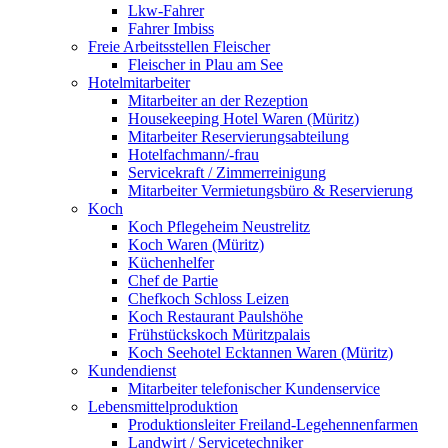
Lkw-Fahrer
Fahrer Imbiss
Freie Arbeitsstellen Fleischer
Fleischer in Plau am See
Hotelmitarbeiter
Mitarbeiter an der Rezeption
Housekeeping Hotel Waren (Müritz)
Mitarbeiter Reservierungsabteilung
Hotelfachmann/-frau
Servicekraft / Zimmerreinigung
Mitarbeiter Vermietungsbüro & Reservierung
Koch
Koch Pflegeheim Neustrelitz
Koch Waren (Müritz)
Küchenhelfer
Chef de Partie
Chefkoch Schloss Leizen
Koch Restaurant Paulshöhe
Frühstückskoch Müritzpalais
Koch Seehotel Ecktannen Waren (Müritz)
Kundendienst
Mitarbeiter telefonischer Kundenservice
Lebensmittelproduktion
Produktionsleiter Freiland-Legehennenfarmen
Landwirt / Servicetechniker