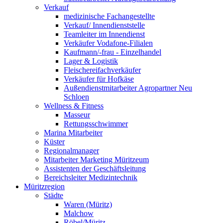
Verkauf
medizinische Fachangestellte
Verkauf/ Innendienststelle
Teamleiter im Innendienst
Verkäufer Vodafone-Filialen
Kaufmann/-frau - Einzelhandel
Lager & Logistik
Fleischereifachverkäufer
Verkäufer für Hofkäse
Außendienstmitarbeiter Agropartner Neu
Schloen
Wellness & Fitness
Masseur
Rettungsschwimmer
Marina Mitarbeiter
Küster
Regionalmanager
Mitarbeiter Marketing Müritzeum
Assistenten der Geschäftsleitung
Bereichsleiter Medizintechnik
Müritzregion
Städte
Waren (Müritz)
Malchow
Röbel/Müritz