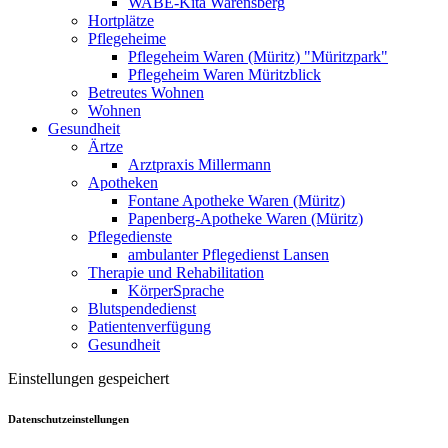
WABE-Kita Warensberg
Hortplätze
Pflegeheime
Pflegeheim Waren (Müritz) "Müritzpark"
Pflegeheim Waren Müritzblick
Betreutes Wohnen
Wohnen
Gesundheit
Ärtze
Arztpraxis Millermann
Apotheken
Fontane Apotheke Waren (Müritz)
Papenberg-Apotheke Waren (Müritz)
Pflegedienste
ambulanter Pflegedienst Lansen
Therapie und Rehabilitation
KörperSprache
Blutspendedienst
Patientenverfügung
Gesundheit
Einstellungen gespeichert
Datenschutzeinstellungen