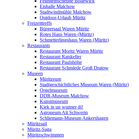
Feldsteinscheune Bollewick
Eishalle Malchow
Stadtwindmühle Malchow
Outdoor-Urlaub Müritz
Freizeittreffs
Bürgersaal Waren Müritz
Rotes Haus Waren (Müritz)
Schmetterlingshaus Waren (Müritz)
Restaurants
Restaurant Moritz Waren Müritz
Restaurant Ratskeller
Restaurant Paulshöhe
Restaurant Schmiede Groß Dratow
Museen
Müritzeum
Stadtgeschichtliches Museum Waren (Müritz)
Orgelmuseum
DDR-Museum Malchow
Kunstmuseum
Kiek in un wunner di!
Agroneum Alt Schwerin
Schliemann-Museum Ankershagen
Müritzsail
Müritz-Saga
Müritzschwimmen