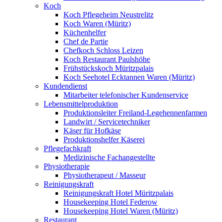
Koch
Koch Pflegeheim Neustrelitz
Koch Waren (Müritz)
Küchenhelfer
Chef de Partie
Chefkoch Schloss Leizen
Koch Restaurant Paulshöhe
Frühstückskoch Müritzpalais
Koch Seehotel Ecktannen Waren (Müritz)
Kundendienst
Mitarbeiter telefonischer Kundenservice
Lebensmittelproduktion
Produktionsleiter Freiland-Legehennenfarmen
Landwirt / Servicetechniker
Käser für Hofkäse
Produktionshelfer Käserei
Pflegefachkraft
Medizinische Fachangestellte
Physiotherapie
Physiotherapeut / Masseur
Reinigungskraft
Reinigungskraft Hotel Müritzpalais
Housekeeping Hotel Federow
Housekeeping Hotel Waren (Müritz)
Restaurant