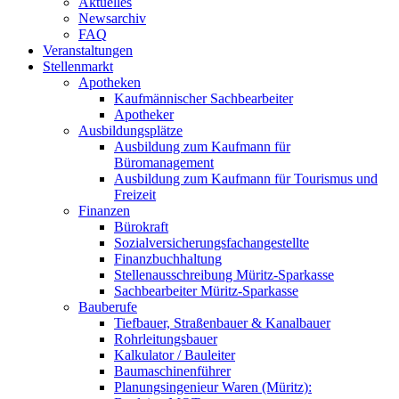
Aktuelles
Newsarchiv
FAQ
Veranstaltungen
Stellenmarkt
Apotheken
Kaufmännischer Sachbearbeiter
Apotheker
Ausbildungsplätze
Ausbildung zum Kaufmann für
Büromanagement
Ausbildung zum Kaufmann für Tourismus und
Freizeit
Finanzen
Bürokraft
Sozialversicherungsfachangestellte
Finanzbuchhaltung
Stellenausschreibung Müritz-Sparkasse
Sachbearbeiter Müritz-Sparkasse
Bauberufe
Tiefbauer, Straßenbauer & Kanalbauer
Rohrleitungsbauer
Kalkulator / Bauleiter
Baumaschinenführer
Planungsingenieur Waren (Müritz):