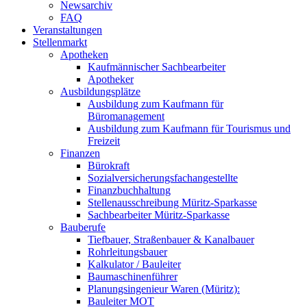
Newsarchiv
FAQ
Veranstaltungen
Stellenmarkt
Apotheken
Kaufmännischer Sachbearbeiter
Apotheker
Ausbildungsplätze
Ausbildung zum Kaufmann für
Büromanagement
Ausbildung zum Kaufmann für Tourismus und
Freizeit
Finanzen
Bürokraft
Sozialversicherungsfachangestellte
Finanzbuchhaltung
Stellenausschreibung Müritz-Sparkasse
Sachbearbeiter Müritz-Sparkasse
Bauberufe
Tiefbauer, Straßenbauer & Kanalbauer
Rohrleitungsbauer
Kalkulator / Bauleiter
Baumaschinenführer
Planungsingenieur Waren (Müritz):
Bauleiter MOT