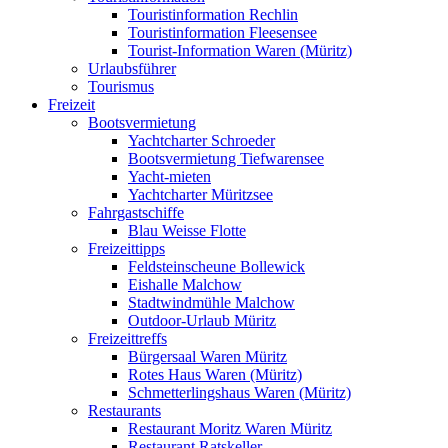
Touristinformation Rechlin
Touristinformation Fleesensee
Tourist-Information Waren (Müritz)
Urlaubsführer
Tourismus
Freizeit
Bootsvermietung
Yachtcharter Schroeder
Bootsvermietung Tiefwarensee
Yacht-mieten
Yachtcharter Müritzsee
Fahrgastschiffe
Blau Weisse Flotte
Freizeittipps
Feldsteinscheune Bollewick
Eishalle Malchow
Stadtwindmühle Malchow
Outdoor-Urlaub Müritz
Freizeittreffs
Bürgersaal Waren Müritz
Rotes Haus Waren (Müritz)
Schmetterlingshaus Waren (Müritz)
Restaurants
Restaurant Moritz Waren Müritz
Restaurant Ratskeller