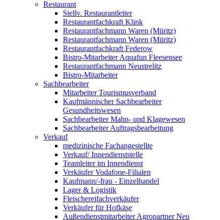
Restaurant
Stellv. Restaurantleiter
Restaurantfachkraft Klink
Restaurantfachmann Waren (Müritz)
Restaurantfachmann Waren (Müritz)
Restaurantfachkraft Federow
Bistro-Mitarbeiter Aquafun Fleesensee
Restaurantfachmann Neustrelitz
Bistro-Mitarbeiter
Sachbearbeiter
Mitarbeiter Tourismusverband
Kaufmännischer Sachbearbeiter
Gesundheitswesen
Sachbearbeiter Mahn- und Klagewesen
Sachbearbeiter Auftragsbearbeitung
Verkauf
medizinische Fachangestellte
Verkauf/ Innendienststelle
Teamleiter im Innendienst
Verkäufer Vodafone-Filialen
Kaufmann/-frau - Einzelhandel
Lager & Logistik
Fleischereifachverkäufer
Verkäufer für Hofkäse
Außendienstmitarbeiter Agropartner Neu