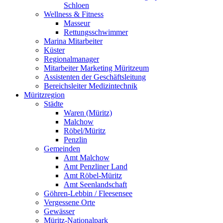
Schloen
Wellness & Fitness
Masseur
Rettungsschwimmer
Marina Mitarbeiter
Küster
Regionalmanager
Mitarbeiter Marketing Müritzeum
Assistenten der Geschäftsleitung
Bereichsleiter Medizintechnik
Müritzregion
Städte
Waren (Müritz)
Malchow
Röbel/Müritz
Penzlin
Gemeinden
Amt Malchow
Amt Penzliner Land
Amt Röbel-Müritz
Amt Seenlandschaft
Göhren-Lebbin / Fleesensee
Vergessene Orte
Gewässer
Müritz-Nationalpark