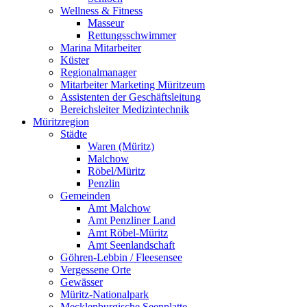
Wellness & Fitness
Masseur
Rettungsschwimmer
Marina Mitarbeiter
Küster
Regionalmanager
Mitarbeiter Marketing Müritzeum
Assistenten der Geschäftsleitung
Bereichsleiter Medizintechnik
Müritzregion
Städte
Waren (Müritz)
Malchow
Röbel/Müritz
Penzlin
Gemeinden
Amt Malchow
Amt Penzliner Land
Amt Röbel-Müritz
Amt Seenlandschaft
Göhren-Lebbin / Fleesensee
Vergessene Orte
Gewässer
Müritz-Nationalpark
Mecklenburgische Seenplatte