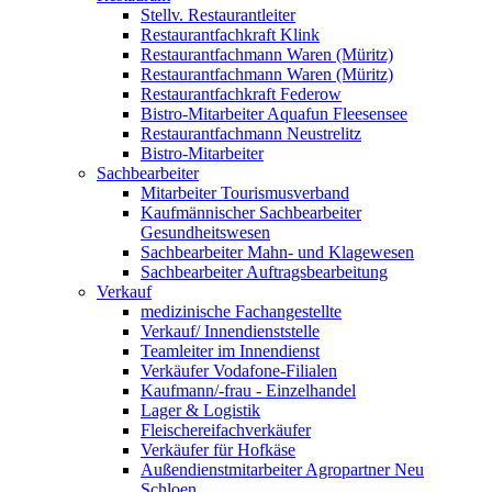
Stellv. Restaurantleiter
Restaurantfachkraft Klink
Restaurantfachmann Waren (Müritz)
Restaurantfachmann Waren (Müritz)
Restaurantfachkraft Federow
Bistro-Mitarbeiter Aquafun Fleesensee
Restaurantfachmann Neustrelitz
Bistro-Mitarbeiter
Sachbearbeiter
Mitarbeiter Tourismusverband
Kaufmännischer Sachbearbeiter
Gesundheitswesen
Sachbearbeiter Mahn- und Klagewesen
Sachbearbeiter Auftragsbearbeitung
Verkauf
medizinische Fachangestellte
Verkauf/ Innendienststelle
Teamleiter im Innendienst
Verkäufer Vodafone-Filialen
Kaufmann/-frau - Einzelhandel
Lager & Logistik
Fleischereifachverkäufer
Verkäufer für Hofkäse
Außendienstmitarbeiter Agropartner Neu
Schloen