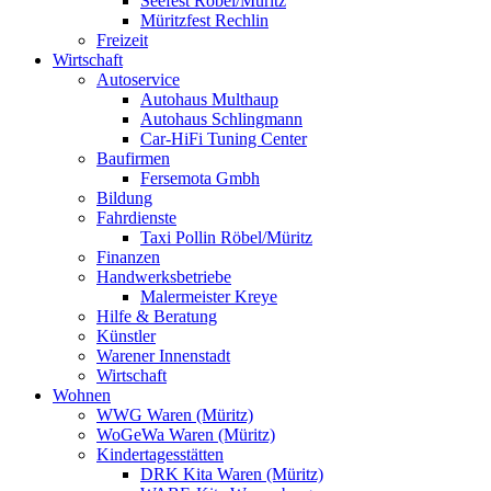
Seefest Röbel/Müritz
Müritzfest Rechlin
Freizeit
Wirtschaft
Autoservice
Autohaus Multhaup
Autohaus Schlingmann
Car-HiFi Tuning Center
Baufirmen
Fersemota Gmbh
Bildung
Fahrdienste
Taxi Pollin Röbel/Müritz
Finanzen
Handwerksbetriebe
Malermeister Kreye
Hilfe & Beratung
Künstler
Warener Innenstadt
Wirtschaft
Wohnen
WWG Waren (Müritz)
WoGeWa Waren (Müritz)
Kindertagesstätten
DRK Kita Waren (Müritz)