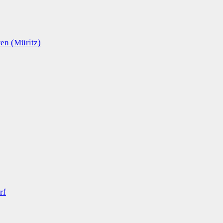
en (Müritz)
rf