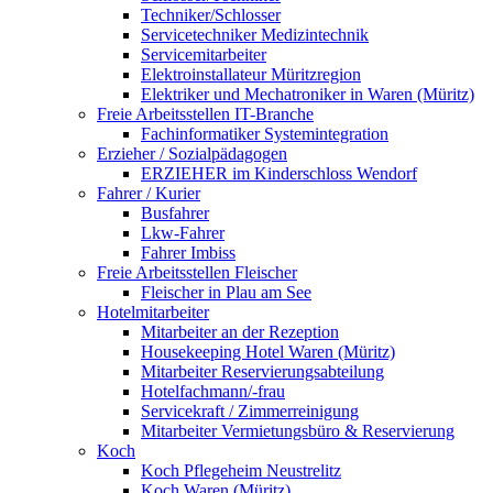
Techniker/Schlosser
Servicetechniker Medizintechnik
Servicemitarbeiter
Elektroinstallateur Müritzregion
Elektriker und Mechatroniker in Waren (Müritz)
Freie Arbeitsstellen IT-Branche
Fachinformatiker Systemintegration
Erzieher / Sozialpädagogen
ERZIEHER im Kinderschloss Wendorf
Fahrer / Kurier
Busfahrer
Lkw-Fahrer
Fahrer Imbiss
Freie Arbeitsstellen Fleischer
Fleischer in Plau am See
Hotelmitarbeiter
Mitarbeiter an der Rezeption
Housekeeping Hotel Waren (Müritz)
Mitarbeiter Reservierungsabteilung
Hotelfachmann/-frau
Servicekraft / Zimmerreinigung
Mitarbeiter Vermietungsbüro & Reservierung
Koch
Koch Pflegeheim Neustrelitz
Koch Waren (Müritz)