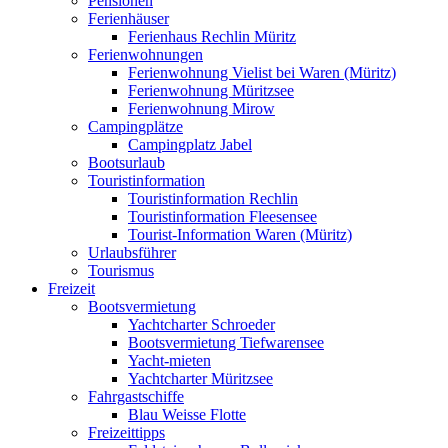
Pensionen
Ferienhäuser
Ferienhaus Rechlin Müritz
Ferienwohnungen
Ferienwohnung Vielist bei Waren (Müritz)
Ferienwohnung Müritzsee
Ferienwohnung Mirow
Campingplätze
Campingplatz Jabel
Bootsurlaub
Touristinformation
Touristinformation Rechlin
Touristinformation Fleesensee
Tourist-Information Waren (Müritz)
Urlaubsführer
Tourismus
Freizeit
Bootsvermietung
Yachtcharter Schroeder
Bootsvermietung Tiefwarensee
Yacht-mieten
Yachtcharter Müritzsee
Fahrgastschiffe
Blau Weisse Flotte
Freizeittipps