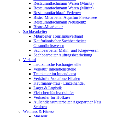
Restaurantfachmann Waren (Müritz)
Restaurantfachmann Waren (Müritz)
Restaurantfachkraft Federow
Bistro-Mitarbeiter Aquafun Fleesensee
Restaurantfachmann Neustrelitz
Bistro-Mitarbeiter
Sachbearbeiter
Mitarbeiter Tourismusverband
Kaufmännischer Sachbearbeiter
Gesundheitswesen
Sachbearbeiter Mahn- und Klagewesen
Sachbearbeiter Auftragsbearbeitung
Verkauf
medizinische Fachangestellte
Verkauf/ Innendienststelle
Teamleiter im Innendienst
Verkäufer Vodafone-Filialen
Kaufmann/-frau - Einzelhandel
Lager & Logistik
Fleischereifachverkäufer
Verkäufer für Hofkäse
Außendienstmitarbeiter Agropartner Neu
Schloen
Wellness & Fitness
Masseur