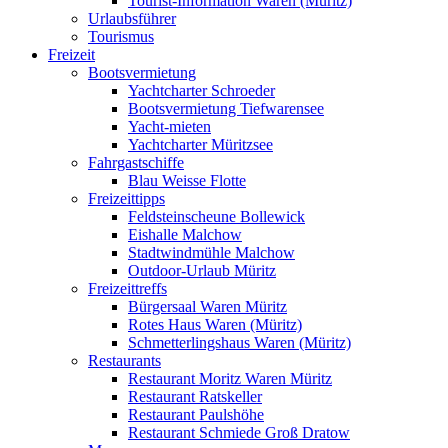
Tourist-Information Waren (Müritz)
Urlaubsführer
Tourismus
Freizeit
Bootsvermietung
Yachtcharter Schroeder
Bootsvermietung Tiefwarensee
Yacht-mieten
Yachtcharter Müritzsee
Fahrgastschiffe
Blau Weisse Flotte
Freizeittipps
Feldsteinscheune Bollewick
Eishalle Malchow
Stadtwindmühle Malchow
Outdoor-Urlaub Müritz
Freizeittreffs
Bürgersaal Waren Müritz
Rotes Haus Waren (Müritz)
Schmetterlingshaus Waren (Müritz)
Restaurants
Restaurant Moritz Waren Müritz
Restaurant Ratskeller
Restaurant Paulshöhe
Restaurant Schmiede Groß Dratow