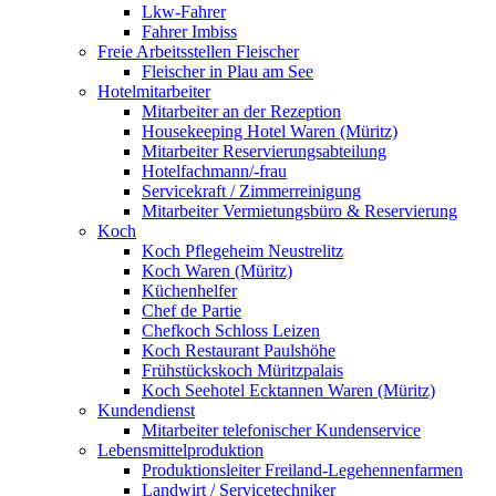
Lkw-Fahrer
Fahrer Imbiss
Freie Arbeitsstellen Fleischer
Fleischer in Plau am See
Hotelmitarbeiter
Mitarbeiter an der Rezeption
Housekeeping Hotel Waren (Müritz)
Mitarbeiter Reservierungsabteilung
Hotelfachmann/-frau
Servicekraft / Zimmerreinigung
Mitarbeiter Vermietungsbüro & Reservierung
Koch
Koch Pflegeheim Neustrelitz
Koch Waren (Müritz)
Küchenhelfer
Chef de Partie
Chefkoch Schloss Leizen
Koch Restaurant Paulshöhe
Frühstückskoch Müritzpalais
Koch Seehotel Ecktannen Waren (Müritz)
Kundendienst
Mitarbeiter telefonischer Kundenservice
Lebensmittelproduktion
Produktionsleiter Freiland-Legehennenfarmen
Landwirt / Servicetechniker