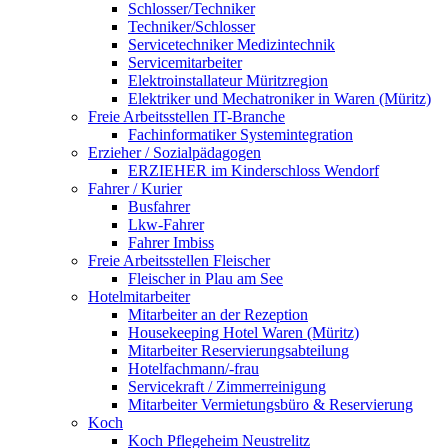
Schlosser/Techniker
Techniker/Schlosser
Servicetechniker Medizintechnik
Servicemitarbeiter
Elektroinstallateur Müritzregion
Elektriker und Mechatroniker in Waren (Müritz)
Freie Arbeitsstellen IT-Branche
Fachinformatiker Systemintegration
Erzieher / Sozialpädagogen
ERZIEHER im Kinderschloss Wendorf
Fahrer / Kurier
Busfahrer
Lkw-Fahrer
Fahrer Imbiss
Freie Arbeitsstellen Fleischer
Fleischer in Plau am See
Hotelmitarbeiter
Mitarbeiter an der Rezeption
Housekeeping Hotel Waren (Müritz)
Mitarbeiter Reservierungsabteilung
Hotelfachmann/-frau
Servicekraft / Zimmerreinigung
Mitarbeiter Vermietungsbüro & Reservierung
Koch
Koch Pflegeheim Neustrelitz