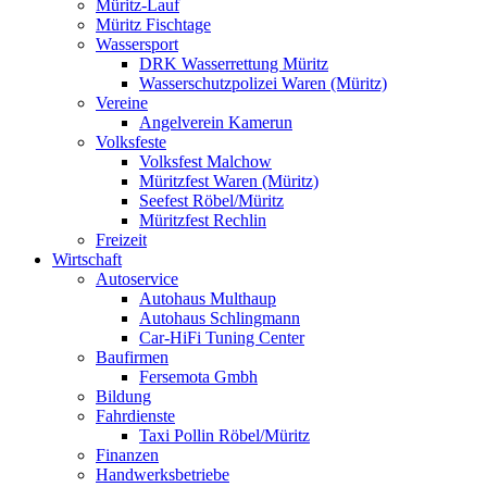
Müritz-Lauf
Müritz Fischtage
Wassersport
DRK Wasserrettung Müritz
Wasserschutzpolizei Waren (Müritz)
Vereine
Angelverein Kamerun
Volksfeste
Volksfest Malchow
Müritzfest Waren (Müritz)
Seefest Röbel/Müritz
Müritzfest Rechlin
Freizeit
Wirtschaft
Autoservice
Autohaus Multhaup
Autohaus Schlingmann
Car-HiFi Tuning Center
Baufirmen
Fersemota Gmbh
Bildung
Fahrdienste
Taxi Pollin Röbel/Müritz
Finanzen
Handwerksbetriebe