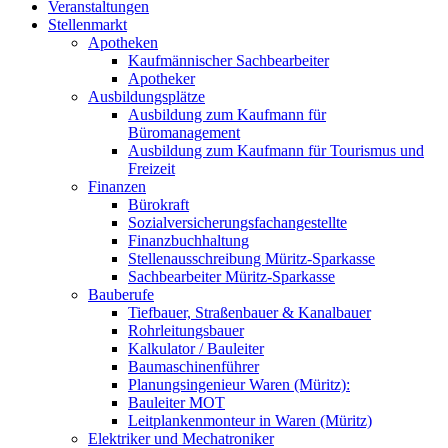
Veranstaltungen
Stellenmarkt
Apotheken
Kaufmännischer Sachbearbeiter
Apotheker
Ausbildungsplätze
Ausbildung zum Kaufmann für
Büromanagement
Ausbildung zum Kaufmann für Tourismus und
Freizeit
Finanzen
Bürokraft
Sozialversicherungsfachangestellte
Finanzbuchhaltung
Stellenausschreibung Müritz-Sparkasse
Sachbearbeiter Müritz-Sparkasse
Bauberufe
Tiefbauer, Straßenbauer & Kanalbauer
Rohrleitungsbauer
Kalkulator / Bauleiter
Baumaschinenführer
Planungsingenieur Waren (Müritz):
Bauleiter MOT
Leitplankenmonteur in Waren (Müritz)
Elektriker und Mechatroniker