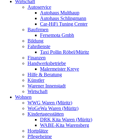
Wirtschaft
Autoservice
Autohaus Multhaup
Autohaus Schlingmann
Car-HiFi Tuning Center
Baufirmen
Fersemota Gmbh
Bildung
Fahrdienste
Taxi Pollin Röbel/Müritz
Finanzen
Handwerksbetriebe
Malermeister Kreye
Hilfe & Beratung
Künstler
Warener Innenstadt
Wirtschaft
Wohnen
WWG Waren (Müritz)
WoGeWa Waren (Müritz)
Kindertagesstätten
DRK Kita Waren (Müritz)
WABE-Kita Warensberg
Hortplätze
Pflegeheime