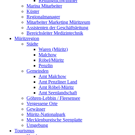
Rettungsschwimmer
Marina Mitarbeiter
Küster
Regionalmanager
Mitarbeiter Marketing Müritzeum
Assistenten der Geschäftsleitung
Bereichsleiter Medizintechnik
Müritzregion
Städte
Waren (Müritz)
Malchow
Röbel/Müritz
Penzlin
Gemeinden
Amt Malchow
Amt Penzliner Land
Amt Röbel-Müritz
Amt Seenlandschaft
Göhren-Lebbin / Fleesensee
Vergessene Orte
Gewässer
Müritz-Nationalpark
Mecklenburgische Seenplatte
Umgebung
Tourismus