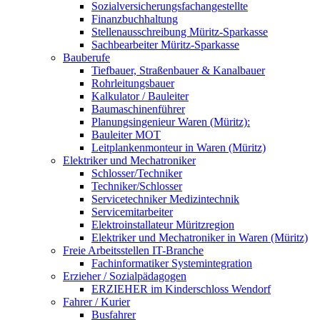
Sozialversicherungsfachangestellte
Finanzbuchhaltung
Stellenausschreibung Müritz-Sparkasse
Sachbearbeiter Müritz-Sparkasse
Bauberufe
Tiefbauer, Straßenbauer & Kanalbauer
Rohrleitungsbauer
Kalkulator / Bauleiter
Baumaschinenführer
Planungsingenieur Waren (Müritz):
Bauleiter MOT
Leitplankenmonteur in Waren (Müritz)
Elektriker und Mechatroniker
Schlosser/Techniker
Techniker/Schlosser
Servicetechniker Medizintechnik
Servicemitarbeiter
Elektroinstallateur Müritzregion
Elektriker und Mechatroniker in Waren (Müritz)
Freie Arbeitsstellen IT-Branche
Fachinformatiker Systemintegration
Erzieher / Sozialpädagogen
ERZIEHER im Kinderschloss Wendorf
Fahrer / Kurier
Busfahrer