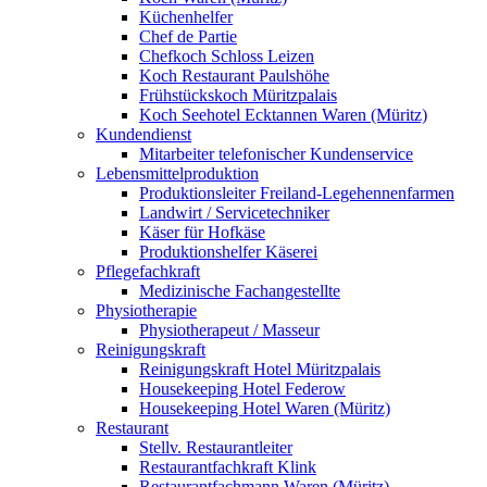
Küchenhelfer
Chef de Partie
Chefkoch Schloss Leizen
Koch Restaurant Paulshöhe
Frühstückskoch Müritzpalais
Koch Seehotel Ecktannen Waren (Müritz)
Kundendienst
Mitarbeiter telefonischer Kundenservice
Lebensmittelproduktion
Produktionsleiter Freiland-Legehennenfarmen
Landwirt / Servicetechniker
Käser für Hofkäse
Produktionshelfer Käserei
Pflegefachkraft
Medizinische Fachangestellte
Physiotherapie
Physiotherapeut / Masseur
Reinigungskraft
Reinigungskraft Hotel Müritzpalais
Housekeeping Hotel Federow
Housekeeping Hotel Waren (Müritz)
Restaurant
Stellv. Restaurantleiter
Restaurantfachkraft Klink
Restaurantfachmann Waren (Müritz)