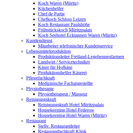
Koch Waren (Müritz)
Küchenhelfer
Chef de Partie
Chefkoch Schloss Leizen
Koch Restaurant Paulshöhe
Frühstückskoch Müritzpalais
Koch Seehotel Ecktannen Waren (Müritz)
Kundendienst
Mitarbeiter telefonischer Kundenservice
Lebensmittelproduktion
Produktionsleiter Freiland-Legehennenfarmen
Landwirt / Servicetechniker
Käser für Hofkäse
Produktionshelfer Käserei
Pflegefachkraft
Medizinische Fachangestellte
Physiotherapie
Physiotherapeut / Masseur
Reinigungskraft
Reinigungskraft Hotel Müritzpalais
Housekeeping Hotel Federow
Housekeeping Hotel Waren (Müritz)
Restaurant
Stellv. Restaurantleiter
Restaurantfachkraft Klink