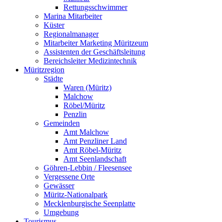
Rettungsschwimmer
Marina Mitarbeiter
Küster
Regionalmanager
Mitarbeiter Marketing Müritzeum
Assistenten der Geschäftsleitung
Bereichsleiter Medizintechnik
Müritzregion
Städte
Waren (Müritz)
Malchow
Röbel/Müritz
Penzlin
Gemeinden
Amt Malchow
Amt Penzliner Land
Amt Röbel-Müritz
Amt Seenlandschaft
Göhren-Lebbin / Fleesensee
Vergessene Orte
Gewässer
Müritz-Nationalpark
Mecklenburgische Seenplatte
Umgebung
Tourismus