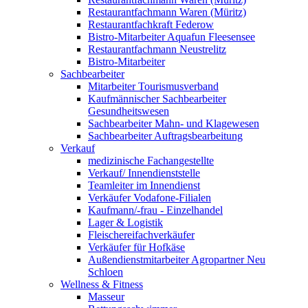
Restaurantfachmann Waren (Müritz)
Restaurantfachkraft Federow
Bistro-Mitarbeiter Aquafun Fleesensee
Restaurantfachmann Neustrelitz
Bistro-Mitarbeiter
Sachbearbeiter
Mitarbeiter Tourismusverband
Kaufmännischer Sachbearbeiter
Gesundheitswesen
Sachbearbeiter Mahn- und Klagewesen
Sachbearbeiter Auftragsbearbeitung
Verkauf
medizinische Fachangestellte
Verkauf/ Innendienststelle
Teamleiter im Innendienst
Verkäufer Vodafone-Filialen
Kaufmann/-frau - Einzelhandel
Lager & Logistik
Fleischereifachverkäufer
Verkäufer für Hofkäse
Außendienstmitarbeiter Agropartner Neu
Schloen
Wellness & Fitness
Masseur