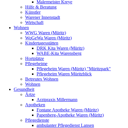
Malermeister Kreye
Hilfe & Beratung
Künstler
Warener Innenstadt
Wirtschaft
Wohnen
WWG Waren (Müritz)
WoGeWa Waren (Müritz)
Kindertagesstätten
DRK Kita Waren (Müritz)
WABE-Kita Warensberg
Hortplätze
Pflegeheime
Pflegeheim Waren (Müritz) "Müritzpark"
Pflegeheim Waren Müritzblick
Betreutes Wohnen
Wohnen
Gesundheit
Ärtze
Arztpraxis Millermann
Apotheken
Fontane Apotheke Waren (Müritz)
Papenberg-Apotheke Waren (Müritz)
Pflegedienste
ambulanter Pflegedienst Lansen