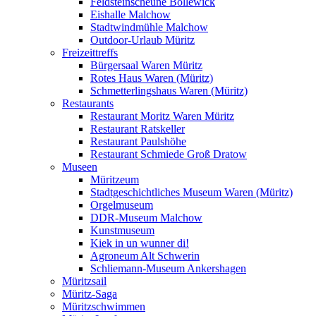
Feldsteinscheune Bollewick
Eishalle Malchow
Stadtwindmühle Malchow
Outdoor-Urlaub Müritz
Freizeittreffs
Bürgersaal Waren Müritz
Rotes Haus Waren (Müritz)
Schmetterlingshaus Waren (Müritz)
Restaurants
Restaurant Moritz Waren Müritz
Restaurant Ratskeller
Restaurant Paulshöhe
Restaurant Schmiede Groß Dratow
Museen
Müritzeum
Stadtgeschichtliches Museum Waren (Müritz)
Orgelmuseum
DDR-Museum Malchow
Kunstmuseum
Kiek in un wunner di!
Agroneum Alt Schwerin
Schliemann-Museum Ankershagen
Müritzsail
Müritz-Saga
Müritzschwimmen