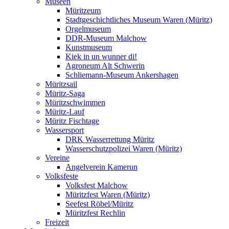
Museen
Müritzeum
Stadtgeschichtliches Museum Waren (Müritz)
Orgelmuseum
DDR-Museum Malchow
Kunstmuseum
Kiek in un wunner di!
Agroneum Alt Schwerin
Schliemann-Museum Ankershagen
Müritzsail
Müritz-Saga
Müritzschwimmen
Müritz-Lauf
Müritz Fischtage
Wassersport
DRK Wasserrettung Müritz
Wasserschutzpolizei Waren (Müritz)
Vereine
Angelverein Kamerun
Volksfeste
Volksfest Malchow
Müritzfest Waren (Müritz)
Seefest Röbel/Müritz
Müritzfest Rechlin
Freizeit