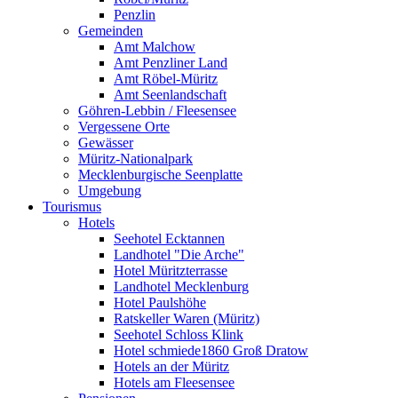
Penzlin
Gemeinden
Amt Malchow
Amt Penzliner Land
Amt Röbel-Müritz
Amt Seenlandschaft
Göhren-Lebbin / Fleesensee
Vergessene Orte
Gewässer
Müritz-Nationalpark
Mecklenburgische Seenplatte
Umgebung
Tourismus
Hotels
Seehotel Ecktannen
Landhotel "Die Arche"
Hotel Müritzterrasse
Landhotel Mecklenburg
Hotel Paulshöhe
Ratskeller Waren (Müritz)
Seehotel Schloss Klink
Hotel schmiede1860 Groß Dratow
Hotels an der Müritz
Hotels am Fleesensee