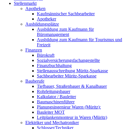
Stellenmarkt
Apotheken
Kaufmännischer Sachbearbeiter
Apotheker
Ausbildungsplätze
Ausbildung zum Kaufmann für
Büromanagement
Ausbildung zum Kaufmann für Tourismus und
Freizeit
Finanzen
Bürokraft
Sozialversicherungsfachangestellte
Finanzbuchhaltung
Stellenausschreibung Müritz-Sparkasse
Sachbearbeiter Müritz-Sparkasse
Bauberufe
Tiefbauer, Straßenbauer & Kanalbauer
Rohrleitungsbauer
Kalkulator / Bauleiter
Baumaschinenführer
Planungsingenieur Waren (Müritz):
Bauleiter MOT
Leitplankenmonteur in Waren (Müritz)
Elektriker und Mechatroniker
Schlosser/Techniker