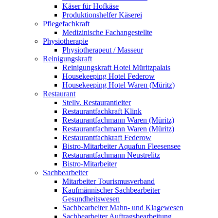
Käser für Hofkäse
Produktionshelfer Käserei
Pflegefachkraft
Medizinische Fachangestellte
Physiotherapie
Physiotherapeut / Masseur
Reinigungskraft
Reinigungskraft Hotel Müritzpalais
Housekeeping Hotel Federow
Housekeeping Hotel Waren (Müritz)
Restaurant
Stellv. Restaurantleiter
Restaurantfachkraft Klink
Restaurantfachmann Waren (Müritz)
Restaurantfachmann Waren (Müritz)
Restaurantfachkraft Federow
Bistro-Mitarbeiter Aquafun Fleesensee
Restaurantfachmann Neustrelitz
Bistro-Mitarbeiter
Sachbearbeiter
Mitarbeiter Tourismusverband
Kaufmännischer Sachbearbeiter
Gesundheitswesen
Sachbearbeiter Mahn- und Klagewesen
Sachbearbeiter Auftragsbearbeitung