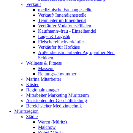
Verkauf
medizinische Fachangestellte
Verkauf/ Innendienststelle
Teamleiter im Innendienst
Verkäufer Vodafone-Filialen
Kaufmann/-frau - Einzelhandel
Lager & Logistik
Fleischereifachverkäufer
Verkäufer für Hofkäse
Außendienstmitarbeiter Agropartner Neu
Schloen
Wellness & Fitness
Masseur
Rettungsschwimmer
Marina Mitarbeiter
Küster
Regionalmanager
Mitarbeiter Marketing Müritzeum
Assistenten der Geschäftsleitung
Bereichsleiter Medizintechnik
Müritzregion
Städte
Waren (Müritz)
Malchow
Röbel/Müritz