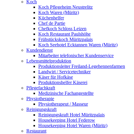
Koch
Koch Pflegeheim Neustrelitz
Koch Waren (Müritz)
Küchenhelfer
Chef de Partie
Chefkoch Schloss Leizen
Koch Restaurant Paulshöhe
Frühstückskoch Müritzpalais
Koch Seehotel Ecktannen Waren (Müritz)
Kundendienst
Mitarbeiter telefonischer Kundenservice
Lebensmittelproduktion
Produktionsleiter Freiland-Legehennenfarmen
Landwirt / Servicetechniker
Käser für Hofkäse
Produktionshelfer Käserei
Pflegefachkraft
Medizinische Fachangestellte
Physiotherapie
Physiotherapeut / Masseur
Reinigungskraft
Reinigungskraft Hotel Müritzpalais
Housekeeping Hotel Federow
Housekeeping Hotel Waren (Müritz)
Restaurant