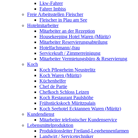
Lkw-Fahrer
Fahrer Imbiss
Freie Arbeitsstellen Fleischer
Fleischer in Plau am See
Hotelmitarbeiter
Mitarbeiter an der Rezeption
Housekeeping Hotel Waren (Müritz)
Mitarbeiter Reservierungsabteilung
Hotelfachmann/-frau
Servicekraft / Zimmerreinigung
Mitarbeiter Vermietungsbüro & Reservierung
Koch
Koch Pflegeheim Neustrelitz
Koch Waren (Müritz)
Küchenhelfer
Chef de Partie
Chefkoch Schloss Leizen
Koch Restaurant Paulshöhe
Frühstückskoch Müritzpalais
Koch Seehotel Ecktannen Waren (Müritz)
Kundendienst
Mitarbeiter telefonischer Kundenservice
Lebensmittelproduktion
Produktionsleiter Freiland-Legehennenfarmen
Landwirt / Servicetechniker