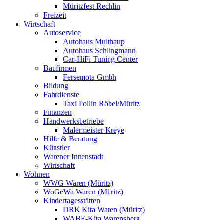
Müritzfest Rechlin
Freizeit
Wirtschaft
Autoservice
Autohaus Multhaup
Autohaus Schlingmann
Car-HiFi Tuning Center
Baufirmen
Fersemota Gmbh
Bildung
Fahrdienste
Taxi Pollin Röbel/Müritz
Finanzen
Handwerksbetriebe
Malermeister Kreye
Hilfe & Beratung
Künstler
Warener Innenstadt
Wirtschaft
Wohnen
WWG Waren (Müritz)
WoGeWa Waren (Müritz)
Kindertagesstätten
DRK Kita Waren (Müritz)
WABE-Kita Warensberg