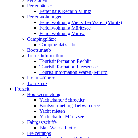
Pensionen
Ferienhäuser
Ferienhaus Rechlin Müritz
Ferienwohnungen
Ferienwohnung Vielist bei Waren (Müritz)
Ferienwohnung Müritzsee
Ferienwohnung Mirow
Campingplätze
Campingplatz Jabel
Bootsurlaub
Touristinformation
Touristinformation Rechlin
Touristinformation Fleesensee
Tourist-Information Waren (Müritz)
Urlaubsführer
Tourismus
Freizeit
Bootsvermietung
Yachtcharter Schroeder
Bootsvermietung Tiefwarensee
Yacht-mieten
Yachtcharter Müritzsee
Fahrgastschiffe
Blau Weisse Flotte
Freizeittipps