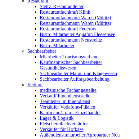
Restaurant
Stellv. Restaurantleiter
Restaurantfachkraft Klink
Restaurantfachmann Waren (Müritz)
Restaurantfachmann Waren (Müritz)
Restaurantfachkraft Federow
Bistro-Mitarbeiter Aquafun Fleesensee
Restaurantfachmann Neustrelitz
Bistro-Mitarbeiter
Sachbearbeiter
Mitarbeiter Tourismusverband
Kaufmännischer Sachbearbeiter
Gesundheitswesen
Sachbearbeiter Mahn- und Klagewesen
Sachbearbeiter Auftragsbearbeitung
Verkauf
medizinische Fachangestellte
Verkauf/ Innendienststelle
Teamleiter im Innendienst
Verkäufer Vodafone-Filialen
Kaufmann/-frau - Einzelhandel
Lager & Logistik
Fleischereifachverkäufer
Verkäufer für Hofkäse
Außendienstmitarbeiter Agropartner Neu