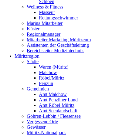
Schloen
Wellness & Fitness
Masseur
Rettungsschwimmer
Marina Mitarbeiter
Küster
Regionalmanager
Mitarbeiter Marketing Müritzeum
Assistenten der Geschäftsleitung
Bereichsleiter Medizintechnik
Müritzregion
Städte
Waren (Müritz)
Malchow
Röbel/Müritz
Penzlin
Gemeinden
Amt Malchow
Amt Penzliner Land
Amt Röbel-Müritz
Amt Seenlandschaft
Göhren-Lebbin / Fleesensee
Vergessene Orte
Gewässer
Müritz-Nationalpark