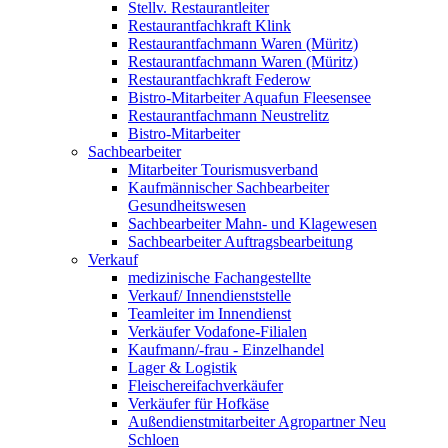
Stellv. Restaurantleiter
Restaurantfachkraft Klink
Restaurantfachmann Waren (Müritz)
Restaurantfachmann Waren (Müritz)
Restaurantfachkraft Federow
Bistro-Mitarbeiter Aquafun Fleesensee
Restaurantfachmann Neustrelitz
Bistro-Mitarbeiter
Sachbearbeiter
Mitarbeiter Tourismusverband
Kaufmännischer Sachbearbeiter
Gesundheitswesen
Sachbearbeiter Mahn- und Klagewesen
Sachbearbeiter Auftragsbearbeitung
Verkauf
medizinische Fachangestellte
Verkauf/ Innendienststelle
Teamleiter im Innendienst
Verkäufer Vodafone-Filialen
Kaufmann/-frau - Einzelhandel
Lager & Logistik
Fleischereifachverkäufer
Verkäufer für Hofkäse
Außendienstmitarbeiter Agropartner Neu
Schloen