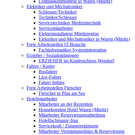
Leitplankenmonteur in Waren (Müritz)
Elektriker und Mechatroniker
Schlosser/Techniker
Techniker/Schlosser
Servicetechniker Medizintechnik
Servicemitarbeiter
Elektroinstallateur Müritzregion
Elektriker und Mechatroniker in Waren (Müritz)
Freie Arbeitsstellen IT-Branche
Fachinformatiker Systemintegration
Erzieher / Sozialpädagogen
ERZIEHER im Kinderschloss Wendorf
Fahrer / Kurier
Busfahrer
Lkw-Fahrer
Fahrer Imbiss
Freie Arbeitsstellen Fleischer
Fleischer in Plau am See
Hotelmitarbeiter
Mitarbeiter an der Rezeption
Housekeeping Hotel Waren (Müritz)
Mitarbeiter Reservierungsabteilung
Hotelfachmann/-frau
Servicekraft / Zimmerreinigung
Mitarbeiter Vermietungsbüro & Reservierung