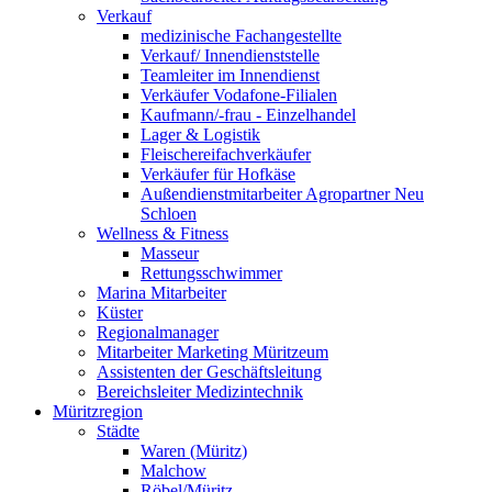
Verkauf
medizinische Fachangestellte
Verkauf/ Innendienststelle
Teamleiter im Innendienst
Verkäufer Vodafone-Filialen
Kaufmann/-frau - Einzelhandel
Lager & Logistik
Fleischereifachverkäufer
Verkäufer für Hofkäse
Außendienstmitarbeiter Agropartner Neu
Schloen
Wellness & Fitness
Masseur
Rettungsschwimmer
Marina Mitarbeiter
Küster
Regionalmanager
Mitarbeiter Marketing Müritzeum
Assistenten der Geschäftsleitung
Bereichsleiter Medizintechnik
Müritzregion
Städte
Waren (Müritz)
Malchow
Röbel/Müritz