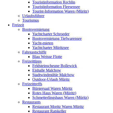
Touristinformation Rechlin
Touristinformation Fleesensee
Tourist-Information Waren (Müritz)
Urlaubsführer
Tourismus
Freizeit
Bootsvermietung
Yachtcharter Schroeder
Bootsvermietung Tiefwarensee
Yacht-mieten
Yachtcharter Müritzsee
Fahrgastschiffe
Blau Weisse Flotte
Freizeittipps
Feldsteinscheune Bollewick
Eishalle Malchow
Stadtwindmühle Malchow
Outdoor-Urlaub Müritz
Freizeittreffs
Bürgersaal Waren Müritz
Rotes Haus Waren (Müritz)
Schmetterlingshaus Waren (Müritz)
Restaurants
Restaurant Moritz Waren Müritz
Restaurant Ratskeller