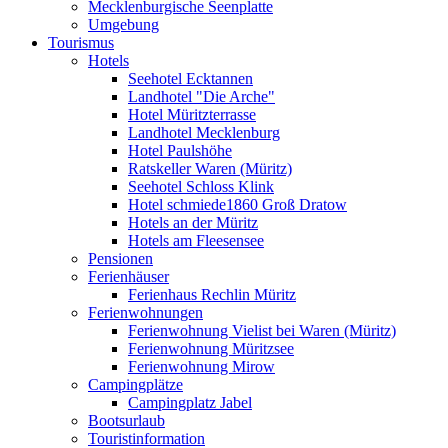
Mecklenburgische Seenplatte
Umgebung
Tourismus
Hotels
Seehotel Ecktannen
Landhotel "Die Arche"
Hotel Müritzterrasse
Landhotel Mecklenburg
Hotel Paulshöhe
Ratskeller Waren (Müritz)
Seehotel Schloss Klink
Hotel schmiede1860 Groß Dratow
Hotels an der Müritz
Hotels am Fleesensee
Pensionen
Ferienhäuser
Ferienhaus Rechlin Müritz
Ferienwohnungen
Ferienwohnung Vielist bei Waren (Müritz)
Ferienwohnung Müritzsee
Ferienwohnung Mirow
Campingplätze
Campingplatz Jabel
Bootsurlaub
Touristinformation