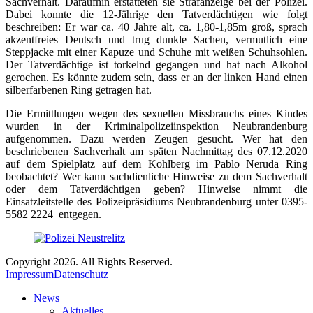
Sachverhalt. Daraufhin erstatteten sie Strafanzeige bei der Polizei.
Dabei konnte die 12-Jährige den Tatverdächtigen wie folgt
beschreiben: Er war ca. 40 Jahre alt, ca. 1,80-1,85m groß, sprach
akzentfreies Deutsch und trug dunkle Sachen, vermutlich eine
Steppjacke mit einer Kapuze und Schuhe mit weißen Schuhsohlen.
Der Tatverdächtige ist torkelnd gegangen und hat nach Alkohol
gerochen. Es könnte zudem sein, dass er an der linken Hand einen
silberfarbenen Ring getragen hat.
Die Ermittlungen wegen des sexuellen Missbrauchs eines Kindes
wurden in der Kriminalpolizeiinspektion Neubrandenburg
aufgenommen. Dazu werden Zeugen gesucht. Wer hat den
beschriebenen Sachverhalt am späten Nachmittag des 07.12.2020
auf dem Spielplatz auf dem Kohlberg im Pablo Neruda Ring
beobachtet? Wer kann sachdienliche Hinweise zu dem Sachverhalt
oder dem Tatverdächtigen geben? Hinweise nimmt die
Einsatzleitstelle des Polizeipräsidiums Neubrandenburg unter 0395-
5582 2224 entgegen.
Copyright 2026. All Rights Reserved.
Impressum
Datenschutz
News
Aktuelles