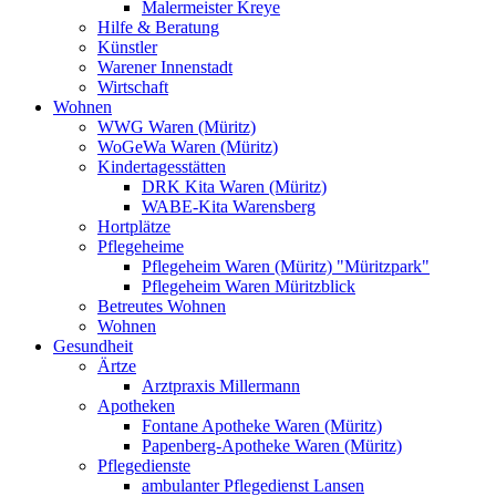
Malermeister Kreye
Hilfe & Beratung
Künstler
Warener Innenstadt
Wirtschaft
Wohnen
WWG Waren (Müritz)
WoGeWa Waren (Müritz)
Kindertagesstätten
DRK Kita Waren (Müritz)
WABE-Kita Warensberg
Hortplätze
Pflegeheime
Pflegeheim Waren (Müritz) "Müritzpark"
Pflegeheim Waren Müritzblick
Betreutes Wohnen
Wohnen
Gesundheit
Ärtze
Arztpraxis Millermann
Apotheken
Fontane Apotheke Waren (Müritz)
Papenberg-Apotheke Waren (Müritz)
Pflegedienste
ambulanter Pflegedienst Lansen