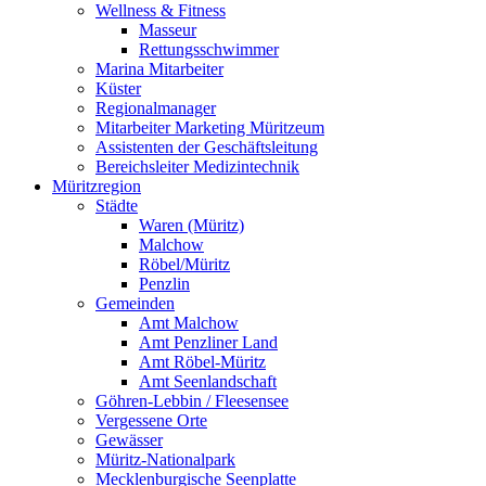
Wellness & Fitness
Masseur
Rettungsschwimmer
Marina Mitarbeiter
Küster
Regionalmanager
Mitarbeiter Marketing Müritzeum
Assistenten der Geschäftsleitung
Bereichsleiter Medizintechnik
Müritzregion
Städte
Waren (Müritz)
Malchow
Röbel/Müritz
Penzlin
Gemeinden
Amt Malchow
Amt Penzliner Land
Amt Röbel-Müritz
Amt Seenlandschaft
Göhren-Lebbin / Fleesensee
Vergessene Orte
Gewässer
Müritz-Nationalpark
Mecklenburgische Seenplatte