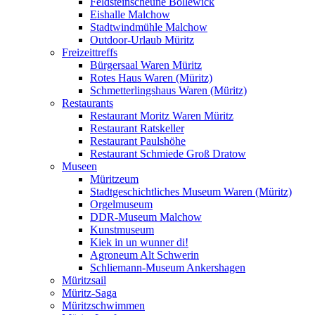
Feldsteinscheune Bollewick
Eishalle Malchow
Stadtwindmühle Malchow
Outdoor-Urlaub Müritz
Freizeittreffs
Bürgersaal Waren Müritz
Rotes Haus Waren (Müritz)
Schmetterlingshaus Waren (Müritz)
Restaurants
Restaurant Moritz Waren Müritz
Restaurant Ratskeller
Restaurant Paulshöhe
Restaurant Schmiede Groß Dratow
Museen
Müritzeum
Stadtgeschichtliches Museum Waren (Müritz)
Orgelmuseum
DDR-Museum Malchow
Kunstmuseum
Kiek in un wunner di!
Agroneum Alt Schwerin
Schliemann-Museum Ankershagen
Müritzsail
Müritz-Saga
Müritzschwimmen