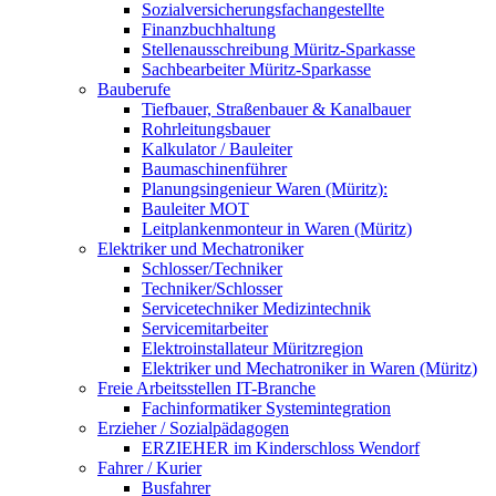
Sozialversicherungsfachangestellte
Finanzbuchhaltung
Stellenausschreibung Müritz-Sparkasse
Sachbearbeiter Müritz-Sparkasse
Bauberufe
Tiefbauer, Straßenbauer & Kanalbauer
Rohrleitungsbauer
Kalkulator / Bauleiter
Baumaschinenführer
Planungsingenieur Waren (Müritz):
Bauleiter MOT
Leitplankenmonteur in Waren (Müritz)
Elektriker und Mechatroniker
Schlosser/Techniker
Techniker/Schlosser
Servicetechniker Medizintechnik
Servicemitarbeiter
Elektroinstallateur Müritzregion
Elektriker und Mechatroniker in Waren (Müritz)
Freie Arbeitsstellen IT-Branche
Fachinformatiker Systemintegration
Erzieher / Sozialpädagogen
ERZIEHER im Kinderschloss Wendorf
Fahrer / Kurier
Busfahrer