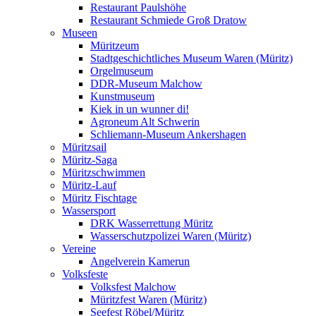
Restaurant Paulshöhe
Restaurant Schmiede Groß Dratow
Museen
Müritzeum
Stadtgeschichtliches Museum Waren (Müritz)
Orgelmuseum
DDR-Museum Malchow
Kunstmuseum
Kiek in un wunner di!
Agroneum Alt Schwerin
Schliemann-Museum Ankershagen
Müritzsail
Müritz-Saga
Müritzschwimmen
Müritz-Lauf
Müritz Fischtage
Wassersport
DRK Wasserrettung Müritz
Wasserschutzpolizei Waren (Müritz)
Vereine
Angelverein Kamerun
Volksfeste
Volksfest Malchow
Müritzfest Waren (Müritz)
Seefest Röbel/Müritz