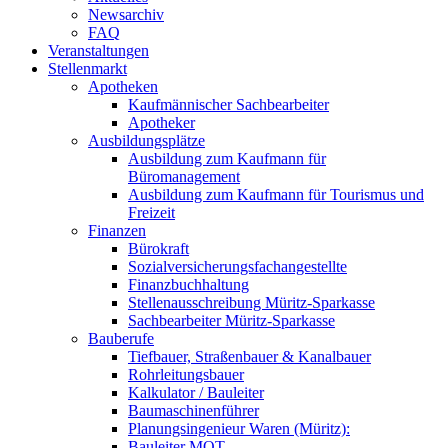
Newsarchiv
FAQ
Veranstaltungen
Stellenmarkt
Apotheken
Kaufmännischer Sachbearbeiter
Apotheker
Ausbildungsplätze
Ausbildung zum Kaufmann für
Büromanagement
Ausbildung zum Kaufmann für Tourismus und
Freizeit
Finanzen
Bürokraft
Sozialversicherungsfachangestellte
Finanzbuchhaltung
Stellenausschreibung Müritz-Sparkasse
Sachbearbeiter Müritz-Sparkasse
Bauberufe
Tiefbauer, Straßenbauer & Kanalbauer
Rohrleitungsbauer
Kalkulator / Bauleiter
Baumaschinenführer
Planungsingenieur Waren (Müritz):
Bauleiter MOT