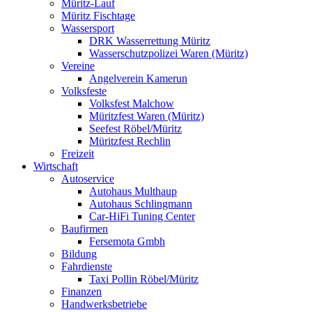
Müritz-Lauf
Müritz Fischtage
Wassersport
DRK Wasserrettung Müritz
Wasserschutzpolizei Waren (Müritz)
Vereine
Angelverein Kamerun
Volksfeste
Volksfest Malchow
Müritzfest Waren (Müritz)
Seefest Röbel/Müritz
Müritzfest Rechlin
Freizeit
Wirtschaft
Autoservice
Autohaus Multhaup
Autohaus Schlingmann
Car-HiFi Tuning Center
Baufirmen
Fersemota Gmbh
Bildung
Fahrdienste
Taxi Pollin Röbel/Müritz
Finanzen
Handwerksbetriebe