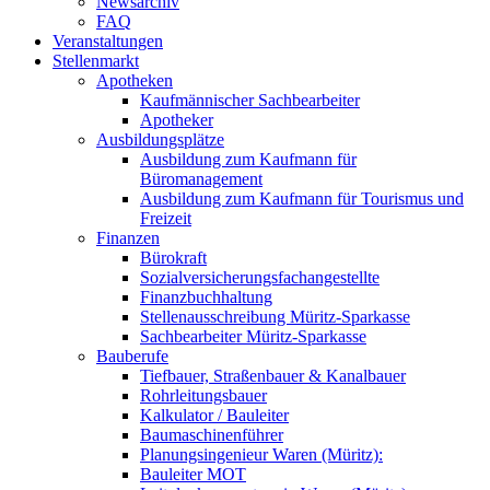
Newsarchiv
FAQ
Veranstaltungen
Stellenmarkt
Apotheken
Kaufmännischer Sachbearbeiter
Apotheker
Ausbildungsplätze
Ausbildung zum Kaufmann für
Büromanagement
Ausbildung zum Kaufmann für Tourismus und
Freizeit
Finanzen
Bürokraft
Sozialversicherungsfachangestellte
Finanzbuchhaltung
Stellenausschreibung Müritz-Sparkasse
Sachbearbeiter Müritz-Sparkasse
Bauberufe
Tiefbauer, Straßenbauer & Kanalbauer
Rohrleitungsbauer
Kalkulator / Bauleiter
Baumaschinenführer
Planungsingenieur Waren (Müritz):
Bauleiter MOT