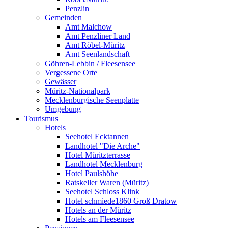
Penzlin
Gemeinden
Amt Malchow
Amt Penzliner Land
Amt Röbel-Müritz
Amt Seenlandschaft
Göhren-Lebbin / Fleesensee
Vergessene Orte
Gewässer
Müritz-Nationalpark
Mecklenburgische Seenplatte
Umgebung
Tourismus
Hotels
Seehotel Ecktannen
Landhotel "Die Arche"
Hotel Müritzterrasse
Landhotel Mecklenburg
Hotel Paulshöhe
Ratskeller Waren (Müritz)
Seehotel Schloss Klink
Hotel schmiede1860 Groß Dratow
Hotels an der Müritz
Hotels am Fleesensee