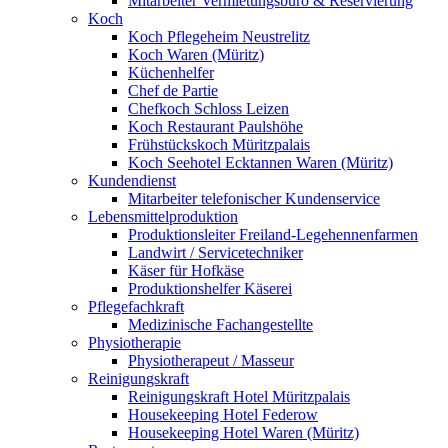
Mitarbeiter Vermietungsbüro & Reservierung
Koch
Koch Pflegeheim Neustrelitz
Koch Waren (Müritz)
Küchenhelfer
Chef de Partie
Chefkoch Schloss Leizen
Koch Restaurant Paulshöhe
Frühstückskoch Müritzpalais
Koch Seehotel Ecktannen Waren (Müritz)
Kundendienst
Mitarbeiter telefonischer Kundenservice
Lebensmittelproduktion
Produktionsleiter Freiland-Legehennenfarmen
Landwirt / Servicetechniker
Käser für Hofkäse
Produktionshelfer Käserei
Pflegefachkraft
Medizinische Fachangestellte
Physiotherapie
Physiotherapeut / Masseur
Reinigungskraft
Reinigungskraft Hotel Müritzpalais
Housekeeping Hotel Federow
Housekeeping Hotel Waren (Müritz)