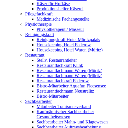
Käser für Hofkäse
Produktionshelfer Käserei
Pflegefachkraft
Medizinische Fachangestellte
Physiotherapie
Physiotherapeut / Masseur
Reinigungskraft
Reinigungskraft Hotel Müritzpalais
Housekeeping Hotel Federow
Housekeeping Hotel Waren (Müritz)
Restaurant
Stellv. Restaurantleiter
Restaurantfachkraft Klink
Restaurantfachmann Waren (Müritz)
Restaurantfachmann Waren (Müritz)
Restaurantfachkraft Federow
Bistro-Mitarbeiter Aquafun Fleesensee
Restaurantfachmann Neustrelitz
Bistro-Mitarbeiter
Sachbearbeiter
Mitarbeiter Tourismusverband
Kaufmännischer Sachbearbeiter
Gesundheitswesen
Sachbearbeiter Mahn- und Klagewesen
Sachbearbeiter Auftragsbearbeitung