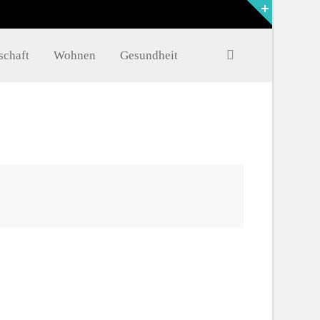
FAQ
schaft
Wohnen
Gesundheit
Müritzer-News
Müritzer-Veranstaltungen
Müritzer-Stellenmarkt