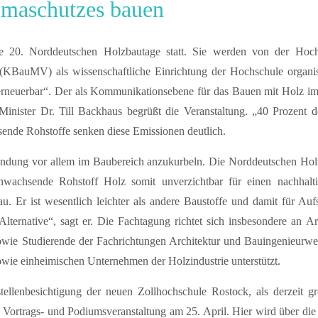
imaschutzes bauen
e 20. Norddeutschen Holzbautage statt. Sie werden von der Ho
uMV) als wissenschaftliche Einrichtung der Hochschule organisie
erneuerbar“. Der als Kommunikationsebene für das Bauen mit Holz im
inister Dr. Till Backhaus begrüßt die Veranstaltung. „40 Prozent 
nde Rohstoffe senken diese Emissionen deutlich.
endung vor allem im Baubereich anzukurbeln. Die Norddeutschen Holz
chwachsende Rohstoff Holz somit unverzichtbar für einen nachhal
bau. Er ist wesentlich leichter als andere Baustoffe und damit für A
lternative“, sagt er. Die Fachtagung richtet sich insbesondere an Ar
wie Studierende der Fachrichtungen Architektur und Bauingenieurw
e einheimischen Unternehmen der Holzindustrie unterstützt.
llenbesichtigung der neuen Zollhochschule Rostock, als derzeit gr
Vortrags- und Podiumsveranstaltung am 25. April. Hier wird über die 