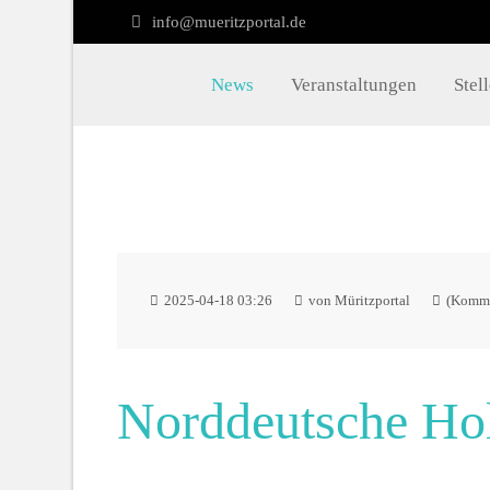
info@mueritzportal.de
Müritzportal
Kon
News
Veranstaltungen
Stel
Vilma Jönsson
info@
Fresiavej 4C
4420 Regstrup
Dänemark
2025-04-18 03:26
von Müritzportal
(Komme
Norddeutsche Ho