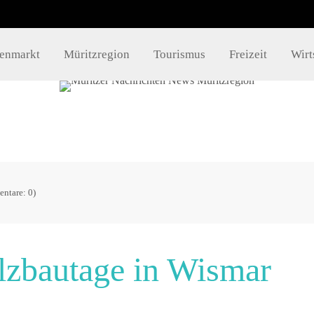
takt
Info´s
lenmarkt
Müritzregion
Tourismus
Freizeit
Wirt
Impressum
mueritzportal.de
Datenschutz
Kontakt
ntare: 0)
lzbautage in Wismar