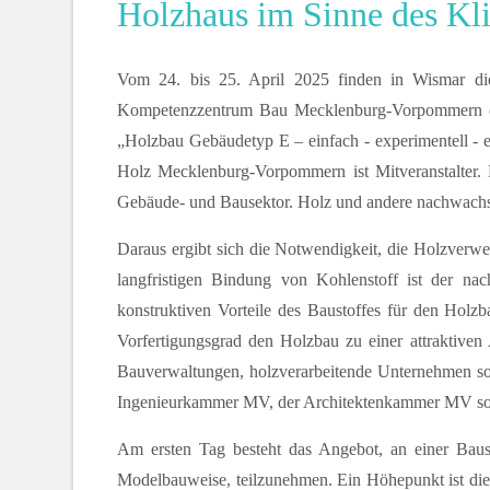
Holzhaus im Sinne des Kl
Vom 24. bis 25. April 2025 finden in Wismar di
Kompetenzzentrum Bau Mecklenburg-Vorpommern (KBa
„Holzbau Gebäudetyp E – einfach - experimentell - 
Holz Mecklenburg-Vorpommern ist Mitveranstalter. M
Gebäude- und Bausektor. Holz und andere nachwachse
Daraus ergibt sich die Notwendigkeit, die Holzverw
langfristigen Bindung von Kohlenstoff ist der na
konstruktiven Vorteile des Baustoffes für den Holz
Vorfertigungsgrad den Holzbau zu einer attraktiven A
Bauverwaltungen, holzverarbeitende Unternehmen so
Ingenieurkammer MV, der Architektenkammer MV sowi
Am ersten Tag besteht das Angebot, an einer Bauste
Modelbauweise, teilzunehmen. Ein Höhepunkt ist die 