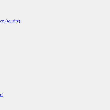
en (Müritz)
rf