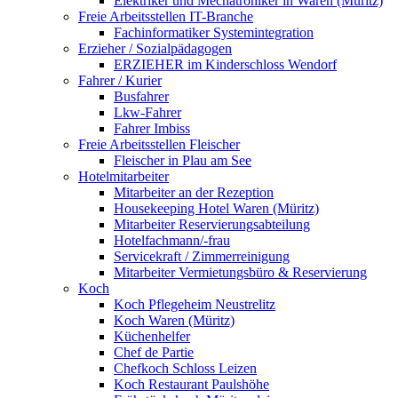
Elektriker und Mechatroniker in Waren (Müritz)
Freie Arbeitsstellen IT-Branche
Fachinformatiker Systemintegration
Erzieher / Sozialpädagogen
ERZIEHER im Kinderschloss Wendorf
Fahrer / Kurier
Busfahrer
Lkw-Fahrer
Fahrer Imbiss
Freie Arbeitsstellen Fleischer
Fleischer in Plau am See
Hotelmitarbeiter
Mitarbeiter an der Rezeption
Housekeeping Hotel Waren (Müritz)
Mitarbeiter Reservierungsabteilung
Hotelfachmann/-frau
Servicekraft / Zimmerreinigung
Mitarbeiter Vermietungsbüro & Reservierung
Koch
Koch Pflegeheim Neustrelitz
Koch Waren (Müritz)
Küchenhelfer
Chef de Partie
Chefkoch Schloss Leizen
Koch Restaurant Paulshöhe