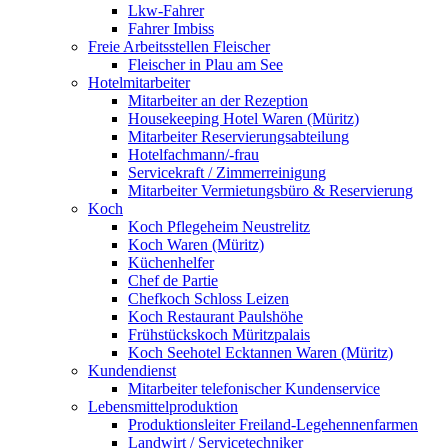
Lkw-Fahrer
Fahrer Imbiss
Freie Arbeitsstellen Fleischer
Fleischer in Plau am See
Hotelmitarbeiter
Mitarbeiter an der Rezeption
Housekeeping Hotel Waren (Müritz)
Mitarbeiter Reservierungsabteilung
Hotelfachmann/-frau
Servicekraft / Zimmerreinigung
Mitarbeiter Vermietungsbüro & Reservierung
Koch
Koch Pflegeheim Neustrelitz
Koch Waren (Müritz)
Küchenhelfer
Chef de Partie
Chefkoch Schloss Leizen
Koch Restaurant Paulshöhe
Frühstückskoch Müritzpalais
Koch Seehotel Ecktannen Waren (Müritz)
Kundendienst
Mitarbeiter telefonischer Kundenservice
Lebensmittelproduktion
Produktionsleiter Freiland-Legehennenfarmen
Landwirt / Servicetechniker