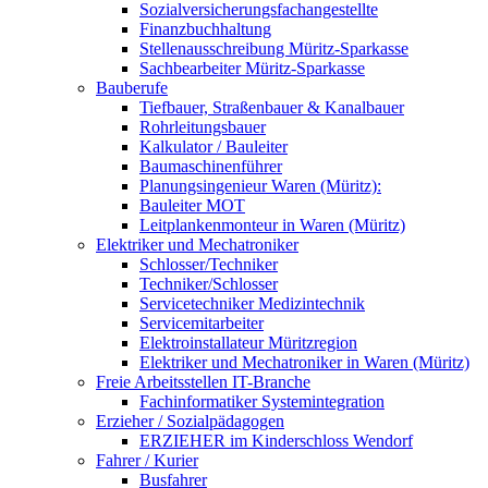
Sozialversicherungsfachangestellte
Finanzbuchhaltung
Stellenausschreibung Müritz-Sparkasse
Sachbearbeiter Müritz-Sparkasse
Bauberufe
Tiefbauer, Straßenbauer & Kanalbauer
Rohrleitungsbauer
Kalkulator / Bauleiter
Baumaschinenführer
Planungsingenieur Waren (Müritz):
Bauleiter MOT
Leitplankenmonteur in Waren (Müritz)
Elektriker und Mechatroniker
Schlosser/Techniker
Techniker/Schlosser
Servicetechniker Medizintechnik
Servicemitarbeiter
Elektroinstallateur Müritzregion
Elektriker und Mechatroniker in Waren (Müritz)
Freie Arbeitsstellen IT-Branche
Fachinformatiker Systemintegration
Erzieher / Sozialpädagogen
ERZIEHER im Kinderschloss Wendorf
Fahrer / Kurier
Busfahrer