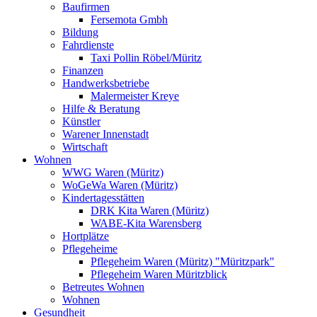
Baufirmen
Fersemota Gmbh
Bildung
Fahrdienste
Taxi Pollin Röbel/Müritz
Finanzen
Handwerksbetriebe
Malermeister Kreye
Hilfe & Beratung
Künstler
Warener Innenstadt
Wirtschaft
Wohnen
WWG Waren (Müritz)
WoGeWa Waren (Müritz)
Kindertagesstätten
DRK Kita Waren (Müritz)
WABE-Kita Warensberg
Hortplätze
Pflegeheime
Pflegeheim Waren (Müritz) "Müritzpark"
Pflegeheim Waren Müritzblick
Betreutes Wohnen
Wohnen
Gesundheit