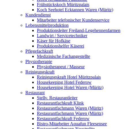
Frühstückskoch Müritzpalais
Koch Seehotel Ecktannen Waren (Müritz)
Kundendienst
Mitarbeiter telefonischer Kundenservice
Lebensmittelproduktion
Produktionsleiter Freiland-Legehennenfarmen
Landwirt / Servicetechniker
Käser für Hofkäse
Produktionshelfer Käserei
Pflegefachkraft
Medizinische Fachangestellte
Physiotherapie
Physiotherapeut / Masseur
Reinigungskraft
Reinigungskraft Hotel Müritzpalais
Housekeeping Hotel Federow
Housekeeping Hotel Waren (Müritz)
Restaurant
Stellv. Restaurantleiter
Restaurantfachkraft Klink
Restaurantfachmann Waren (Müritz)
Restaurantfachmann Waren (Müritz)
Restaurantfachkraft Federow
Bistro-Mitarbeiter Aquafun Fleesensee
Restaurantfachmann Neustrelitz