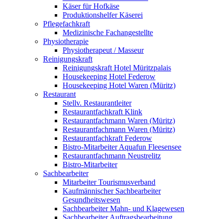
Käser für Hofkäse
Produktionshelfer Käserei
Pflegefachkraft
Medizinische Fachangestellte
Physiotherapie
Physiotherapeut / Masseur
Reinigungskraft
Reinigungskraft Hotel Müritzpalais
Housekeeping Hotel Federow
Housekeeping Hotel Waren (Müritz)
Restaurant
Stellv. Restaurantleiter
Restaurantfachkraft Klink
Restaurantfachmann Waren (Müritz)
Restaurantfachmann Waren (Müritz)
Restaurantfachkraft Federow
Bistro-Mitarbeiter Aquafun Fleesensee
Restaurantfachmann Neustrelitz
Bistro-Mitarbeiter
Sachbearbeiter
Mitarbeiter Tourismusverband
Kaufmännischer Sachbearbeiter
Gesundheitswesen
Sachbearbeiter Mahn- und Klagewesen
Sachbearbeiter Auftragsbearbeitung