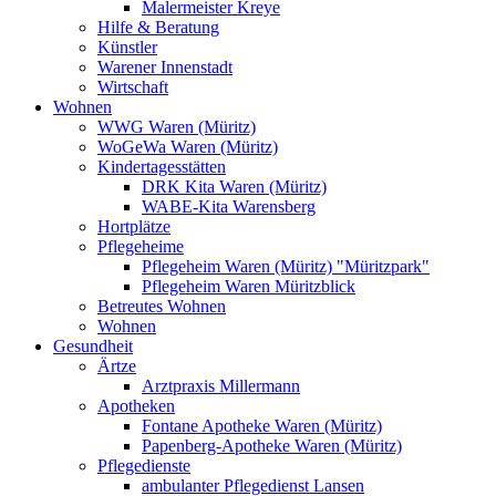
Malermeister Kreye
Hilfe & Beratung
Künstler
Warener Innenstadt
Wirtschaft
Wohnen
WWG Waren (Müritz)
WoGeWa Waren (Müritz)
Kindertagesstätten
DRK Kita Waren (Müritz)
WABE-Kita Warensberg
Hortplätze
Pflegeheime
Pflegeheim Waren (Müritz) "Müritzpark"
Pflegeheim Waren Müritzblick
Betreutes Wohnen
Wohnen
Gesundheit
Ärtze
Arztpraxis Millermann
Apotheken
Fontane Apotheke Waren (Müritz)
Papenberg-Apotheke Waren (Müritz)
Pflegedienste
ambulanter Pflegedienst Lansen