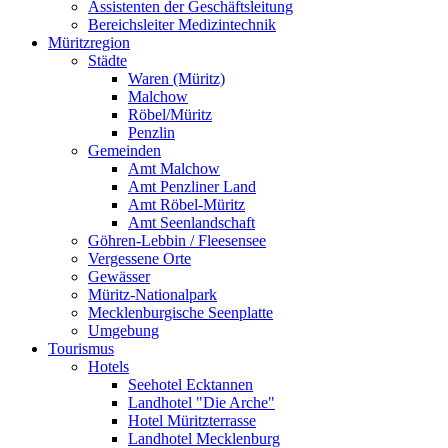
Assistenten der Geschäftsleitung
Bereichsleiter Medizintechnik
Müritzregion
Städte
Waren (Müritz)
Malchow
Röbel/Müritz
Penzlin
Gemeinden
Amt Malchow
Amt Penzliner Land
Amt Röbel-Müritz
Amt Seenlandschaft
Göhren-Lebbin / Fleesensee
Vergessene Orte
Gewässer
Müritz-Nationalpark
Mecklenburgische Seenplatte
Umgebung
Tourismus
Hotels
Seehotel Ecktannen
Landhotel "Die Arche"
Hotel Müritzterrasse
Landhotel Mecklenburg