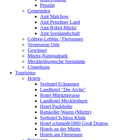
Penzlin
Gemeinden
Amt Malchow
Amt Penzliner Land
Amt Röbel-Müritz
Amt Seenlandschaft
Göhren-Lebbin / Fleesensee
Vergessene Orte
Gewässer
Müritz-Nationalpark
Mecklenburgische Seenplatte
Umgebung
Tourismus
Hotels
Seehotel Ecktannen
Landhotel "Die Arche"
Hotel Müritzterrasse
Landhotel Mecklenburg
Hotel Paulshöhe
Ratskeller Waren (Müritz)
Seehotel Schloss Klink
Hotel schmiede1860 Groß Dratow
Hotels an der Müritz
Hotels am Fleesensee