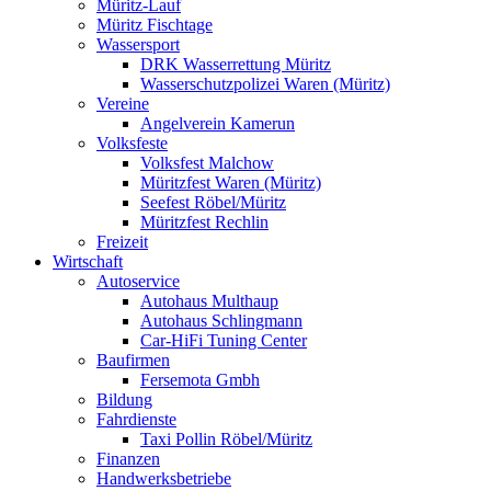
Müritz-Lauf
Müritz Fischtage
Wassersport
DRK Wasserrettung Müritz
Wasserschutzpolizei Waren (Müritz)
Vereine
Angelverein Kamerun
Volksfeste
Volksfest Malchow
Müritzfest Waren (Müritz)
Seefest Röbel/Müritz
Müritzfest Rechlin
Freizeit
Wirtschaft
Autoservice
Autohaus Multhaup
Autohaus Schlingmann
Car-HiFi Tuning Center
Baufirmen
Fersemota Gmbh
Bildung
Fahrdienste
Taxi Pollin Röbel/Müritz
Finanzen
Handwerksbetriebe