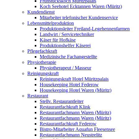
Frühstückskoch Müritzpalais
Koch Seehotel Ecktannen Waren (Müritz)
Kundendienst
Mitarbeiter telefonischer Kundenservice
Lebensmittelproduktion
Produktionsleiter Freiland-Legehennenfarmen
Landwirt / Servicetechniker
Käser für Hofkäse
Produktionshelfer Käserei
Pflegefachkraft
Medizinische Fachangestellte
Physiotherapie
Physiotherapeut / Masseur
Reinigungskraft
Reinigungskraft Hotel Müritzpalais
Housekeeping Hotel Federow
Housekeeping Hotel Waren (Müritz)
Restaurant
Stellv. Restaurantleiter
Restaurantfachkraft Klink
Restaurantfachmann Waren (Müritz)
Restaurantfachmann Waren (Müritz)
Restaurantfachkraft Federow
Bistro-Mitarbeiter Aquafun Fleesensee
Restaurantfachmann Neustrelitz