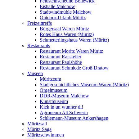
Feldsteinscheune Bollewick
Eishalle Malchow
Stadtwindmühle Malchow
Outdoor-Urlaub Müritz
Freizeittreffs
Bürgersaal Waren Müritz
Rotes Haus Waren (Müritz)
Schmetterlingshaus Waren (Müritz)
Restaurants
Restaurant Moritz Waren Müritz
Restaurant Ratskeller
Restaurant Paulshöhe
Restaurant Schmiede Groß Dratow
Museen
Müritzeum
Stadtgeschichtliches Museum Waren (Müritz)
Orgelmuseum
DDR-Museum Malchow
Kunstmuseum
Kiek in un wunner di!
Agroneum Alt Schwerin
Schliemann-Museum Ankershagen
Müritzsail
Müritz-Saga
Müritzschwimmen