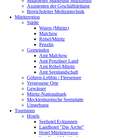
Mitarbeiter Marketing Müritzeum
Assistenten der Geschäftsleitung
Bereichsleiter Medizintechnik
Müritzregion
Städte
Waren (Müritz)
Malchow
Röbel/Müritz
Penzlin
Gemeinden
Amt Malchow
Amt Penzliner Land
Amt Röbel-Müritz
Amt Seenlandschaft
Göhren-Lebbin / Fleesensee
Vergessene Orte
Gewässer
Müritz-Nationalpark
Mecklenburgische Seenplatte
Umgebung
Tourismus
Hotels
Seehotel Ecktannen
Landhotel "Die Arche"
Hotel Müritzterrasse