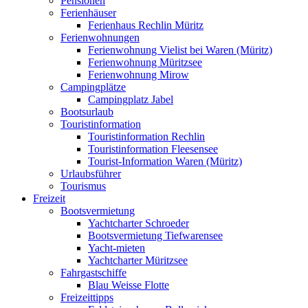
Pensionen
Ferienhäuser
Ferienhaus Rechlin Müritz
Ferienwohnungen
Ferienwohnung Vielist bei Waren (Müritz)
Ferienwohnung Müritzsee
Ferienwohnung Mirow
Campingplätze
Campingplatz Jabel
Bootsurlaub
Touristinformation
Touristinformation Rechlin
Touristinformation Fleesensee
Tourist-Information Waren (Müritz)
Urlaubsführer
Tourismus
Freizeit
Bootsvermietung
Yachtcharter Schroeder
Bootsvermietung Tiefwarensee
Yacht-mieten
Yachtcharter Müritzsee
Fahrgastschiffe
Blau Weisse Flotte
Freizeittipps