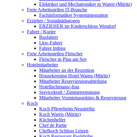
Elektriker und Mechatroniker in Waren (Müritz)
Freie Arbeitsstellen IT-Branche
Fachinformatiker Systemintegration
Erzieher / Sozialpädagogen
ERZIEHER im Kinderschloss Wendorf
Fahrer / Kurier
Busfahrer
Lkw-Fahrer
Fahrer Imbiss
Freie Arbeitsstellen Fleischer
Fleischer in Plau am See
Hotelmitarbeiter
Mitarbeiter an der Rezeption
Housekeeping Hotel Waren (Müritz)
Mitarbeiter Reservierungsabteilung
Hotelfachmann/-frau
Servicekraft / Zimmerreinigung
Mitarbeiter Vermietungsbüro & Reservierung
Koch
Koch Pflegeheim Neustrelitz
Koch Waren (Müritz)
Küchenhelfer
Chef de Partie
Chefkoch Schloss Leizen
Koch Restaurant Paulshöhe