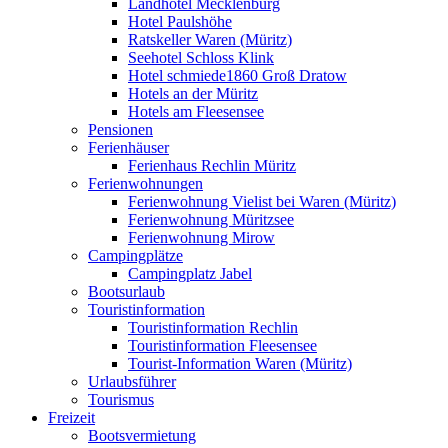
Landhotel Mecklenburg
Hotel Paulshöhe
Ratskeller Waren (Müritz)
Seehotel Schloss Klink
Hotel schmiede1860 Groß Dratow
Hotels an der Müritz
Hotels am Fleesensee
Pensionen
Ferienhäuser
Ferienhaus Rechlin Müritz
Ferienwohnungen
Ferienwohnung Vielist bei Waren (Müritz)
Ferienwohnung Müritzsee
Ferienwohnung Mirow
Campingplätze
Campingplatz Jabel
Bootsurlaub
Touristinformation
Touristinformation Rechlin
Touristinformation Fleesensee
Tourist-Information Waren (Müritz)
Urlaubsführer
Tourismus
Freizeit
Bootsvermietung