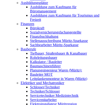
Ausbildungsplätze
Ausbildung zum Kaufmann für
Büromanagement
Ausbildung zum Kaufmann für Tourismus und
Freizeit
Finanzen
Bürokraft
Sozialversicherungsfachangestellte
Finanzbuchhaltung
Stellenausschreibung Müritz-Sparkasse
Sachbearbeiter Müritz-Sparkasse
Bauberufe
Tiefbauer, Straßenbauer & Kanalbauer
Rohrleitungsbauer
Kalkulator / Bauleiter
Baumaschinenführer
Planungsingenieur Waren (Müritz):
Bauleiter MOT
Leitplankenmonteur in Waren (Müritz)
Elektriker und Mechatroniker
Schlosser/Techniker
Techniker/Schlosser
Servicetechniker Medizintechnik
Servicemitarbeiter
Elektroinstallateur Müritzregion