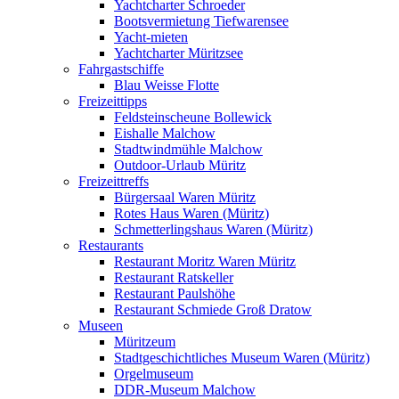
Yachtcharter Schroeder
Bootsvermietung Tiefwarensee
Yacht-mieten
Yachtcharter Müritzsee
Fahrgastschiffe
Blau Weisse Flotte
Freizeittipps
Feldsteinscheune Bollewick
Eishalle Malchow
Stadtwindmühle Malchow
Outdoor-Urlaub Müritz
Freizeittreffs
Bürgersaal Waren Müritz
Rotes Haus Waren (Müritz)
Schmetterlingshaus Waren (Müritz)
Restaurants
Restaurant Moritz Waren Müritz
Restaurant Ratskeller
Restaurant Paulshöhe
Restaurant Schmiede Groß Dratow
Museen
Müritzeum
Stadtgeschichtliches Museum Waren (Müritz)
Orgelmuseum
DDR-Museum Malchow