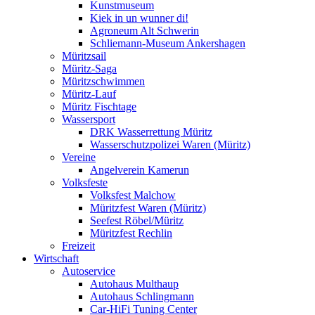
Kunstmuseum
Kiek in un wunner di!
Agroneum Alt Schwerin
Schliemann-Museum Ankershagen
Müritzsail
Müritz-Saga
Müritzschwimmen
Müritz-Lauf
Müritz Fischtage
Wassersport
DRK Wasserrettung Müritz
Wasserschutzpolizei Waren (Müritz)
Vereine
Angelverein Kamerun
Volksfeste
Volksfest Malchow
Müritzfest Waren (Müritz)
Seefest Röbel/Müritz
Müritzfest Rechlin
Freizeit
Wirtschaft
Autoservice
Autohaus Multhaup
Autohaus Schlingmann
Car-HiFi Tuning Center