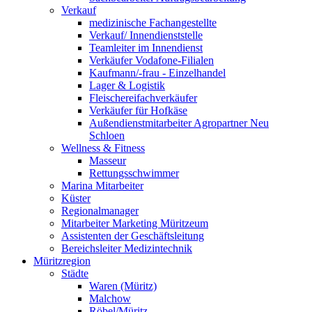
Verkauf
medizinische Fachangestellte
Verkauf/ Innendienststelle
Teamleiter im Innendienst
Verkäufer Vodafone-Filialen
Kaufmann/-frau - Einzelhandel
Lager & Logistik
Fleischereifachverkäufer
Verkäufer für Hofkäse
Außendienstmitarbeiter Agropartner Neu
Schloen
Wellness & Fitness
Masseur
Rettungsschwimmer
Marina Mitarbeiter
Küster
Regionalmanager
Mitarbeiter Marketing Müritzeum
Assistenten der Geschäftsleitung
Bereichsleiter Medizintechnik
Müritzregion
Städte
Waren (Müritz)
Malchow
Röbel/Müritz