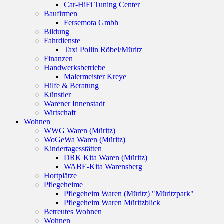
Car-HiFi Tuning Center
Baufirmen
Fersemota Gmbh
Bildung
Fahrdienste
Taxi Pollin Röbel/Müritz
Finanzen
Handwerksbetriebe
Malermeister Kreye
Hilfe & Beratung
Künstler
Warener Innenstadt
Wirtschaft
Wohnen
WWG Waren (Müritz)
WoGeWa Waren (Müritz)
Kindertagesstätten
DRK Kita Waren (Müritz)
WABE-Kita Warensberg
Hortplätze
Pflegeheime
Pflegeheim Waren (Müritz) "Müritzpark"
Pflegeheim Waren Müritzblick
Betreutes Wohnen
Wohnen