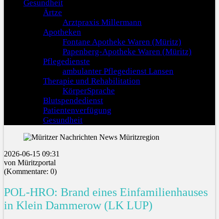
Gesundheit
Ärtze
Arztpraxis Millermann
Apotheken
Fontane Apotheke Waren (Müritz)
Papenberg-Apotheke Waren (Müritz)
Pflegedienste
ambulanter Pflegedienst Lansen
Therapie und Rehabilitation
KörperSprache
Blutspendedienst
Patientenverfügung
Gesundheit
2026-06-15 09:31
von Müritzportal
(Kommentare: 0)
POL-HRO: Brand eines Einfamilienhauses
in Klein Dammerow (LK LUP)