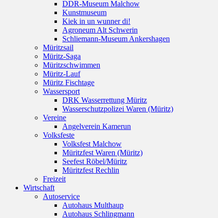
DDR-Museum Malchow
Kunstmuseum
Kiek in un wunner di!
Agroneum Alt Schwerin
Schliemann-Museum Ankershagen
Müritzsail
Müritz-Saga
Müritzschwimmen
Müritz-Lauf
Müritz Fischtage
Wassersport
DRK Wasserrettung Müritz
Wasserschutzpolizei Waren (Müritz)
Vereine
Angelverein Kamerun
Volksfeste
Volksfest Malchow
Müritzfest Waren (Müritz)
Seefest Röbel/Müritz
Müritzfest Rechlin
Freizeit
Wirtschaft
Autoservice
Autohaus Multhaup
Autohaus Schlingmann