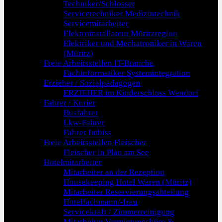
Techniker/Schlosser
Servicetechniker Medizintechnik
Servicemitarbeiter
Elektroinstallateur Müritzregion
Elektriker und Mechatroniker in Waren
(Müritz)
Freie Arbeitsstellen IT-Branche
Fachinformatiker Systemintegration
Erzieher / Sozialpädagogen
ERZIEHER im Kinderschloss Wendorf
Fahrer / Kurier
Busfahrer
Lkw-Fahrer
Fahrer Imbiss
Freie Arbeitsstellen Fleischer
Fleischer in Plau am See
Hotelmitarbeiter
Mitarbeiter an der Rezeption
Housekeeping Hotel Waren (Müritz)
Mitarbeiter Reservierungsabteilung
Hotelfachmann/-frau
Servicekraft / Zimmerreinigung
Mitarbeiter Vermietungsbüro &