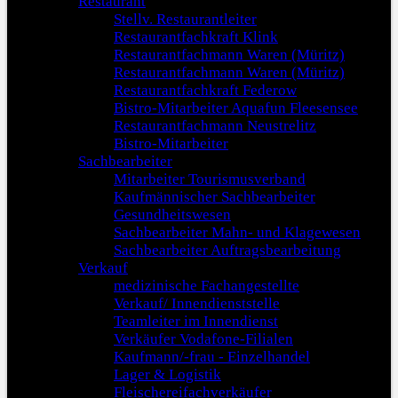
Restaurant
Stellv. Restaurantleiter
Restaurantfachkraft Klink
Restaurantfachmann Waren (Müritz)
Restaurantfachmann Waren (Müritz)
Restaurantfachkraft Federow
Bistro-Mitarbeiter Aquafun Fleesensee
Restaurantfachmann Neustrelitz
Bistro-Mitarbeiter
Sachbearbeiter
Mitarbeiter Tourismusverband
Kaufmännischer Sachbearbeiter
Gesundheitswesen
Sachbearbeiter Mahn- und Klagewesen
Sachbearbeiter Auftragsbearbeitung
Verkauf
medizinische Fachangestellte
Verkauf/ Innendienststelle
Teamleiter im Innendienst
Verkäufer Vodafone-Filialen
Kaufmann/-frau - Einzelhandel
Lager & Logistik
Fleischereifachverkäufer