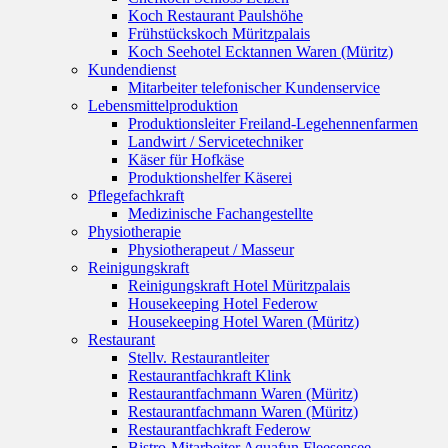
Koch Restaurant Paulshöhe
Frühstückskoch Müritzpalais
Koch Seehotel Ecktannen Waren (Müritz)
Kundendienst
Mitarbeiter telefonischer Kundenservice
Lebensmittelproduktion
Produktionsleiter Freiland-Legehennenfarmen
Landwirt / Servicetechniker
Käser für Hofkäse
Produktionshelfer Käserei
Pflegefachkraft
Medizinische Fachangestellte
Physiotherapie
Physiotherapeut / Masseur
Reinigungskraft
Reinigungskraft Hotel Müritzpalais
Housekeeping Hotel Federow
Housekeeping Hotel Waren (Müritz)
Restaurant
Stellv. Restaurantleiter
Restaurantfachkraft Klink
Restaurantfachmann Waren (Müritz)
Restaurantfachmann Waren (Müritz)
Restaurantfachkraft Federow
Bistro-Mitarbeiter Aquafun Fleesensee