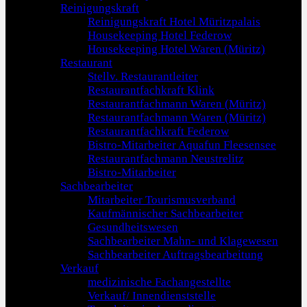
Reinigungskraft
Reinigungskraft Hotel Müritzpalais
Housekeeping Hotel Federow
Housekeeping Hotel Waren (Müritz)
Restaurant
Stellv. Restaurantleiter
Restaurantfachkraft Klink
Restaurantfachmann Waren (Müritz)
Restaurantfachmann Waren (Müritz)
Restaurantfachkraft Federow
Bistro-Mitarbeiter Aquafun Fleesensee
Restaurantfachmann Neustrelitz
Bistro-Mitarbeiter
Sachbearbeiter
Mitarbeiter Tourismusverband
Kaufmännischer Sachbearbeiter
Gesundheitswesen
Sachbearbeiter Mahn- und Klagewesen
Sachbearbeiter Auftragsbearbeitung
Verkauf
medizinische Fachangestellte
Verkauf/ Innendienststelle