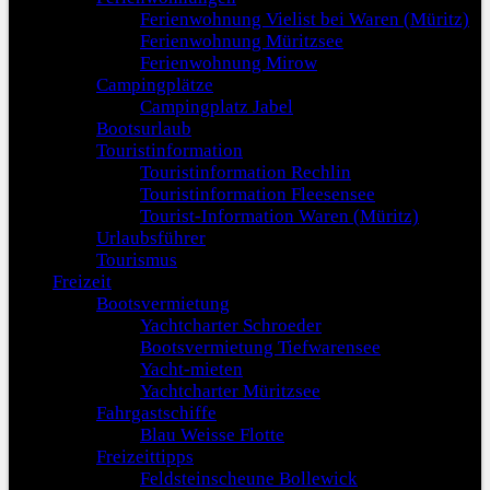
Ferienwohnung Vielist bei Waren (Müritz)
Ferienwohnung Müritzsee
Ferienwohnung Mirow
Campingplätze
Campingplatz Jabel
Bootsurlaub
Touristinformation
Touristinformation Rechlin
Touristinformation Fleesensee
Tourist-Information Waren (Müritz)
Urlaubsführer
Tourismus
Freizeit
Bootsvermietung
Yachtcharter Schroeder
Bootsvermietung Tiefwarensee
Yacht-mieten
Yachtcharter Müritzsee
Fahrgastschiffe
Blau Weisse Flotte
Freizeittipps
Feldsteinscheune Bollewick