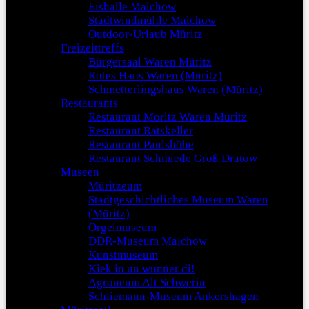
Eishalle Malchow
Stadtwindmühle Malchow
Outdoor-Urlaub Müritz
Freizeittreffs
Bürgersaal Waren Müritz
Rotes Haus Waren (Müritz)
Schmetterlingshaus Waren (Müritz)
Restaurants
Restaurant Moritz Waren Müritz
Restaurant Ratskeller
Restaurant Paulshöhe
Restaurant Schmiede Groß Dratow
Museen
Müritzeum
Stadtgeschichtliches Museum Waren
(Müritz)
Orgelmuseum
DDR-Museum Malchow
Kunstmuseum
Kiek in un wunner di!
Agroneum Alt Schwerin
Schliemann-Museum Ankershagen