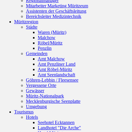
Regionalmanager
Mitarbeiter Marketing Müritzeum
Assistenten der Geschäftsleitung
Bereichsleiter Medizintechnik
Müritzregion
Städte
Waren (Müritz)
Malchow
Röbel/Müritz
Penzlin
Gemeinden
Amt Malchow
Amt Penzliner Land
Amt Röbel-Müritz
Amt Seenlandschaft
Göhren-Lebbin / Fleesensee
Vergessene Orte
Gewässer
Müritz-Nationalpark
Mecklenburgische Seenplatte
Umgebung
Tourismus
Hotels
Seehotel Ecktannen
Landhotel "Die Arche"