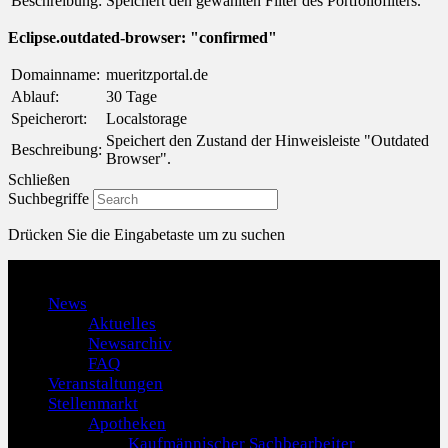
Beschreibung:
Speichert den gewählten Filter des Portfoliofilters.
Eclipse.outdated-browser: "confirmed"
Domainname:
mueritzportal.de
Ablauf:
30 Tage
Speicherort:
Localstorage
Speichert den Zustand der Hinweisleiste "Outdated
Beschreibung:
Browser".
Schließen
Suchbegriffe
Drücken Sie die Eingabetaste um zu suchen
Menu
News
Aktuelles
Newsarchiv
FAQ
Veranstaltungen
Stellenmarkt
Apotheken
Kaufmännischer Sachbearbeiter