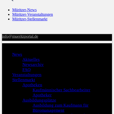
Müritzer-News
Müritzer-Veranstaltungen
Müritzer-Stellenmarkt
info@mueritzportal.de
Menu
News
Aktuelles
Newsarchiv
FAQ
Veranstaltungen
Stellenmarkt
Apotheken
Kaufmännischer Sachbearbeiter
Apotheker
Ausbildungsplätze
Ausbildung zum Kaufmann für
Büromanagement