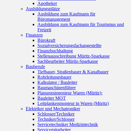
Apotheker
Ausbildungsplätze
Ausbildung zum Kaufmann für
Büromanagement
Ausbildung zum Kaufmann für Tourismus und
Freizeit
Finanzen
Bürokraft
Sozialversicherungsfachangestellte
Finanzbuchhaltung
Stellenausschreibung Müritz-Sparkasse
Sachbearbeiter Müritz-Sparkasse
Bauberufe
Tiefbauer, Straßenbauer & Kanalbauer
Rohrleitungsbauer
Kalkulator / Bauleiter
Baumaschinenführer
Planungsingenieur Waren (Müritz):
Bauleiter MOT
Leitplankenmonteur in Waren (Müritz)
Elektriker und Mechatroniker
Schlosser/Techniker
Techniker/Schlosser
Servicetechniker Medizintechnik
Servicemitarbeiter