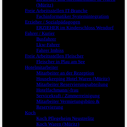
(Müritz)
Freie Arbeitsstellen IT-Branche
Fachinformatiker Systemintegration
Erzieher / Sozialpädagogen
ERZIEHER im Kinderschloss Wendorf
Fahrer / Kurier
Busfahrer
Lkw-Fahrer
Fahrer Imbiss
Freie Arbeitsstellen Fleischer
Fleischer in Plau am See
Hotelmitarbeiter
Mitarbeiter an der Rezeption
Housekeeping Hotel Waren (Müritz)
Mitarbeiter Reservierungsabteilung
Hotelfachmann/-frau
Servicekraft / Zimmerreinigung
Mitarbeiter Vermietungsbüro &
Reservierung
Koch
Koch Pflegeheim Neustrelitz
Koch Waren (Müritz)