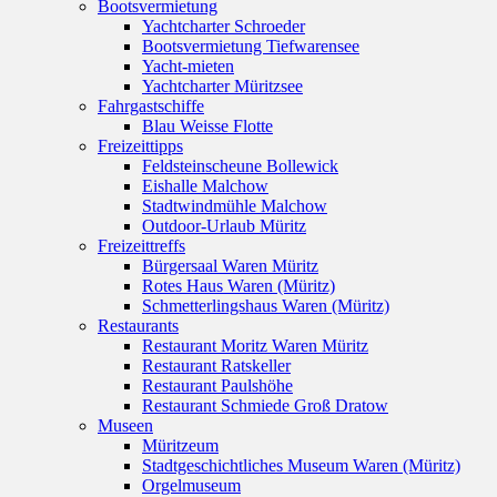
Bootsvermietung
Yachtcharter Schroeder
Bootsvermietung Tiefwarensee
Yacht-mieten
Yachtcharter Müritzsee
Fahrgastschiffe
Blau Weisse Flotte
Freizeittipps
Feldsteinscheune Bollewick
Eishalle Malchow
Stadtwindmühle Malchow
Outdoor-Urlaub Müritz
Freizeittreffs
Bürgersaal Waren Müritz
Rotes Haus Waren (Müritz)
Schmetterlingshaus Waren (Müritz)
Restaurants
Restaurant Moritz Waren Müritz
Restaurant Ratskeller
Restaurant Paulshöhe
Restaurant Schmiede Groß Dratow
Museen
Müritzeum
Stadtgeschichtliches Museum Waren (Müritz)
Orgelmuseum