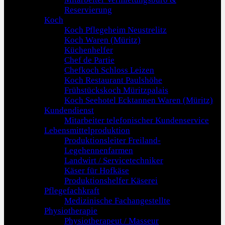
Reservierung
Koch
Koch Pflegeheim Neustrelitz
Koch Waren (Müritz)
Küchenhelfer
Chef de Partie
Chefkoch Schloss Leizen
Koch Restaurant Paulshöhe
Frühstückskoch Müritzpalais
Koch Seehotel Ecktannen Waren (Müritz)
Kundendienst
Mitarbeiter telefonischer Kundenservice
Lebensmittelproduktion
Produktionsleiter Freiland-
Legehennenfarmen
Landwirt / Servicetechniker
Käser für Hofkäse
Produktionshelfer Käserei
Pflegefachkraft
Medizinische Fachangestellte
Physiotherapie
Physiotherapeut / Masseur