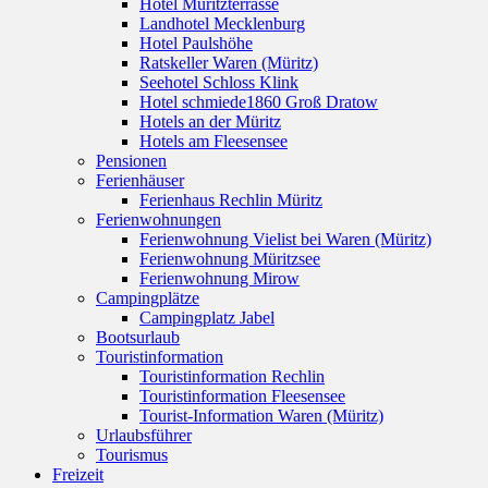
Hotel Müritzterrasse
Landhotel Mecklenburg
Hotel Paulshöhe
Ratskeller Waren (Müritz)
Seehotel Schloss Klink
Hotel schmiede1860 Groß Dratow
Hotels an der Müritz
Hotels am Fleesensee
Pensionen
Ferienhäuser
Ferienhaus Rechlin Müritz
Ferienwohnungen
Ferienwohnung Vielist bei Waren (Müritz)
Ferienwohnung Müritzsee
Ferienwohnung Mirow
Campingplätze
Campingplatz Jabel
Bootsurlaub
Touristinformation
Touristinformation Rechlin
Touristinformation Fleesensee
Tourist-Information Waren (Müritz)
Urlaubsführer
Tourismus
Freizeit