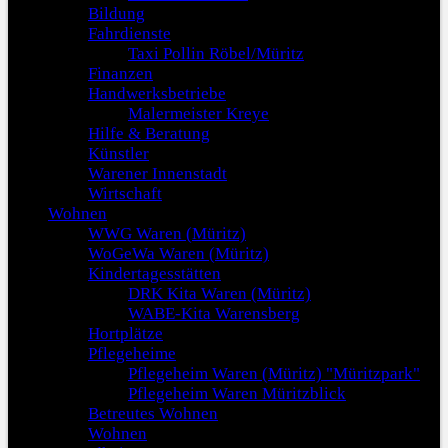
Bildung
Fahrdienste
Taxi Pollin Röbel/Müritz
Finanzen
Handwerksbetriebe
Malermeister Kreye
Hilfe & Beratung
Künstler
Warener Innenstadt
Wirtschaft
Wohnen
WWG Waren (Müritz)
WoGeWa Waren (Müritz)
Kindertagesstätten
DRK Kita Waren (Müritz)
WABE-Kita Warensberg
Hortplätze
Pflegeheime
Pflegeheim Waren (Müritz) "Müritzpark"
Pflegeheim Waren Müritzblick
Betreutes Wohnen
Wohnen