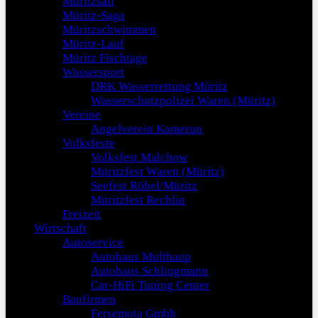
Müritzsail
Müritz-Saga
Müritzschwimmen
Müritz-Lauf
Müritz Fischtage
Wassersport
DRK Wasserrettung Müritz
Wasserschutzpolizei Waren (Müritz)
Vereine
Angelverein Kamerun
Volksfeste
Volksfest Malchow
Müritzfest Waren (Müritz)
Seefest Röbel/Müritz
Müritzfest Rechlin
Freizeit
Wirtschaft
Autoservice
Autohaus Multhaup
Autohaus Schlingmann
Car-HiFi Tuning Center
Baufirmen
Fersemota Gmbh