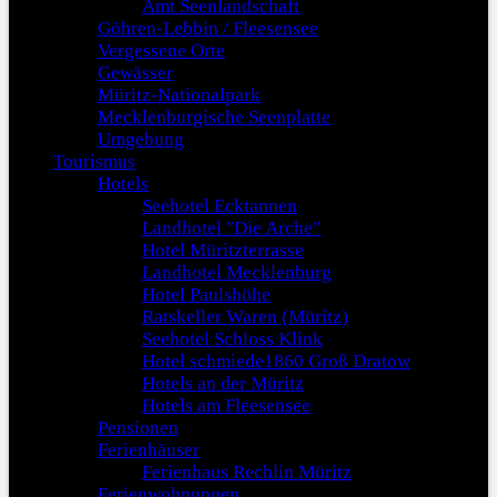
Amt Seenlandschaft
Göhren-Lebbin / Fleesensee
Vergessene Orte
Gewässer
Müritz-Nationalpark
Mecklenburgische Seenplatte
Umgebung
Tourismus
Hotels
Seehotel Ecktannen
Landhotel "Die Arche"
Hotel Müritzterrasse
Landhotel Mecklenburg
Hotel Paulshöhe
Ratskeller Waren (Müritz)
Seehotel Schloss Klink
Hotel schmiede1860 Groß Dratow
Hotels an der Müritz
Hotels am Fleesensee
Pensionen
Ferienhäuser
Ferienhaus Rechlin Müritz
Ferienwohnungen