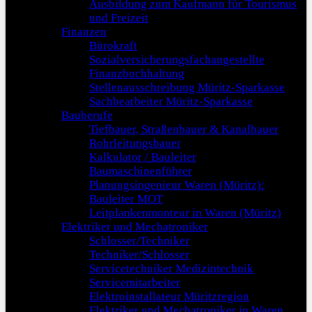
Ausbildung zum Kaufmann für Tourismus
und Freizeit
Finanzen
Bürokraft
Sozialversicherungsfachangestellte
Finanzbuchhaltung
Stellenausschreibung Müritz-Sparkasse
Sachbearbeiter Müritz-Sparkasse
Bauberufe
Tiefbauer, Straßenbauer & Kanalbauer
Rohrleitungsbauer
Kalkulator / Bauleiter
Baumaschinenführer
Planungsingenieur Waren (Müritz):
Bauleiter MOT
Leitplankenmonteur in Waren (Müritz)
Elektriker und Mechatroniker
Schlosser/Techniker
Techniker/Schlosser
Servicetechniker Medizintechnik
Servicemitarbeiter
Elektroinstallateur Müritzregion
Elektriker und Mechatroniker in Waren