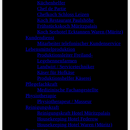
Küchenhelfer
Chef de Partie
Chefkoch Schloss Leizen
Koch Restaurant Paulshöhe
Frühstückskoch Müritzpalais
Koch Seehotel Ecktannen Waren (Müritz)
Kundendienst
Mitarbeiter telefonischer Kundenservice
Lebensmittelproduktion
Produktionsleiter Freiland-
Legehennenfarmen
Landwirt / Servicetechniker
Käser für Hofkäse
Produktionshelfer Käserei
Pflegefachkraft
Medizinische Fachangestellte
Physiotherapie
Physiotherapeut / Masseur
Reinigungskraft
Reinigungskraft Hotel Müritzpalais
Housekeeping Hotel Federow
Housekeeping Hotel Waren (Müritz)