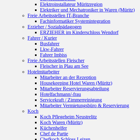
Elektroinstallateur Müritzregion
Elektriker und Mechatroniker in Waren (Müritz)
Freie Arbeitsstellen IT-Branche
Fachinformatiker Systemintegration
Erzieher / Sozialpädagogen
ERZIEHER im Kinderschloss Wendorf
Fahrer / Kurier
Busfahrer
Lkw-Fahrer
Fahrer Imbiss
Freie Arbeitsstellen Fleischer
Fleischer in Plau am See
Hotelmitarbeiter
Mitarbeiter an der Rezeption
Housekeeping Hotel Waren (Müritz)
Mitarbeiter Reservierungsabteilung
Hotelfachmann/-frau
Servicekraft / Zimmerreinigung
Mitarbeiter Vermietungsbüro & Reservierung
Koch
Koch Pflegeheim Neustrelitz
Koch Waren (Müritz)
Küchenhelfer
Chef de Partie
Chefkoch Schloss Leizen