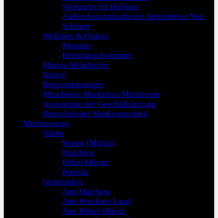
Verkäufer für Hofkäse
Außendienstmitarbeiter Agropartner Neu
Schloen
Wellness & Fitness
Masseur
Rettungsschwimmer
Marina Mitarbeiter
Küster
Regionalmanager
Mitarbeiter Marketing Müritzeum
Assistenten der Geschäftsleitung
Bereichsleiter Medizintechnik
Müritzregion
Städte
Waren (Müritz)
Malchow
Röbel/Müritz
Penzlin
Gemeinden
Amt Malchow
Amt Penzliner Land
Amt Röbel-Müritz