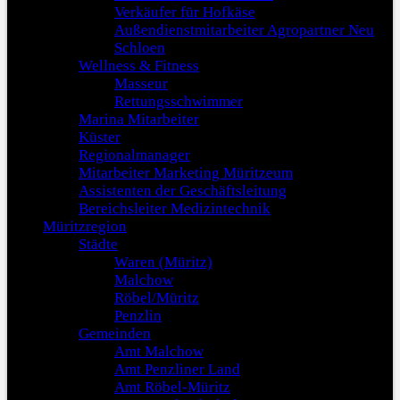
Verkäufer für Hofkäse
Außendienstmitarbeiter Agropartner Neu
Schloen
Wellness & Fitness
Masseur
Rettungsschwimmer
Marina Mitarbeiter
Küster
Regionalmanager
Mitarbeiter Marketing Müritzeum
Assistenten der Geschäftsleitung
Bereichsleiter Medizintechnik
Müritzregion
Städte
Waren (Müritz)
Malchow
Röbel/Müritz
Penzlin
Gemeinden
Amt Malchow
Amt Penzliner Land
Amt Röbel-Müritz