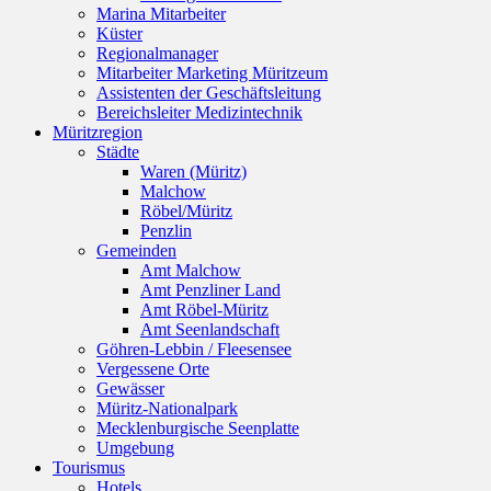
Marina Mitarbeiter
Küster
Regionalmanager
Mitarbeiter Marketing Müritzeum
Assistenten der Geschäftsleitung
Bereichsleiter Medizintechnik
Müritzregion
Städte
Waren (Müritz)
Malchow
Röbel/Müritz
Penzlin
Gemeinden
Amt Malchow
Amt Penzliner Land
Amt Röbel-Müritz
Amt Seenlandschaft
Göhren-Lebbin / Fleesensee
Vergessene Orte
Gewässer
Müritz-Nationalpark
Mecklenburgische Seenplatte
Umgebung
Tourismus
Hotels