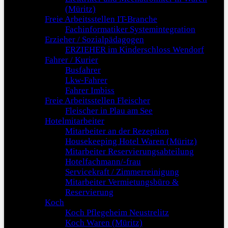
(Müritz)
Freie Arbeitsstellen IT-Branche
Fachinformatiker Systemintegration
Erzieher / Sozialpädagogen
ERZIEHER im Kinderschloss Wendorf
Fahrer / Kurier
Busfahrer
Lkw-Fahrer
Fahrer Imbiss
Freie Arbeitsstellen Fleischer
Fleischer in Plau am See
Hotelmitarbeiter
Mitarbeiter an der Rezeption
Housekeeping Hotel Waren (Müritz)
Mitarbeiter Reservierungsabteilung
Hotelfachmann/-frau
Servicekraft / Zimmerreinigung
Mitarbeiter Vermietungsbüro &
Reservierung
Koch
Koch Pflegeheim Neustrelitz
Koch Waren (Müritz)