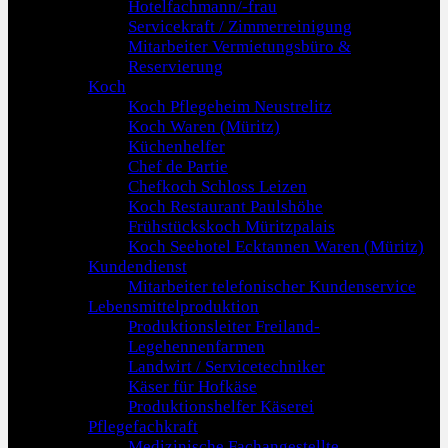
Hotelfachmann/-frau
Servicekraft / Zimmerreinigung
Mitarbeiter Vermietungsbüro &
Reservierung
Koch
Koch Pflegeheim Neustrelitz
Koch Waren (Müritz)
Küchenhelfer
Chef de Partie
Chefkoch Schloss Leizen
Koch Restaurant Paulshöhe
Frühstückskoch Müritzpalais
Koch Seehotel Ecktannen Waren (Müritz)
Kundendienst
Mitarbeiter telefonischer Kundenservice
Lebensmittelproduktion
Produktionsleiter Freiland-
Legehennenfarmen
Landwirt / Servicetechniker
Käser für Hofkäse
Produktionshelfer Käserei
Pflegefachkraft
Medizinische Fachangestellte