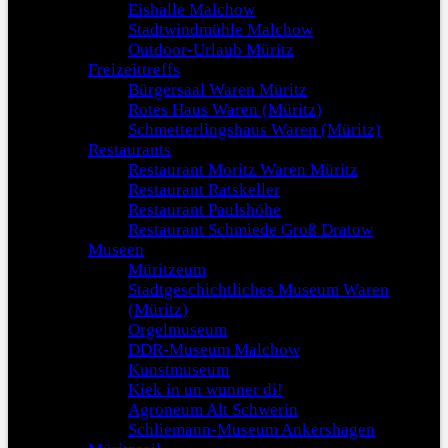
Eishalle Malchow
Stadtwindmühle Malchow
Outdoor-Urlaub Müritz
Freizeittreffs
Bürgersaal Waren Müritz
Rotes Haus Waren (Müritz)
Schmetterlingshaus Waren (Müritz)
Restaurants
Restaurant Moritz Waren Müritz
Restaurant Ratskeller
Restaurant Paulshöhe
Restaurant Schmiede Groß Dratow
Museen
Müritzeum
Stadtgeschichtliches Museum Waren
(Müritz)
Orgelmuseum
DDR-Museum Malchow
Kunstmuseum
Kiek in un wunner di!
Agroneum Alt Schwerin
Schliemann-Museum Ankershagen