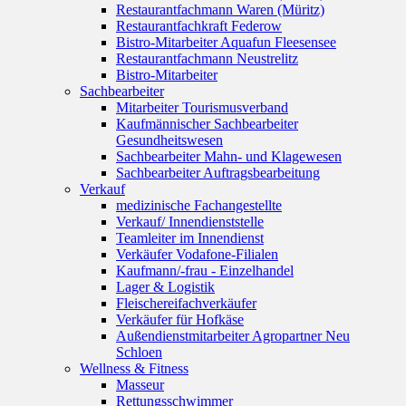
Restaurantfachmann Waren (Müritz)
Restaurantfachkraft Federow
Bistro-Mitarbeiter Aquafun Fleesensee
Restaurantfachmann Neustrelitz
Bistro-Mitarbeiter
Sachbearbeiter
Mitarbeiter Tourismusverband
Kaufmännischer Sachbearbeiter
Gesundheitswesen
Sachbearbeiter Mahn- und Klagewesen
Sachbearbeiter Auftragsbearbeitung
Verkauf
medizinische Fachangestellte
Verkauf/ Innendienststelle
Teamleiter im Innendienst
Verkäufer Vodafone-Filialen
Kaufmann/-frau - Einzelhandel
Lager & Logistik
Fleischereifachverkäufer
Verkäufer für Hofkäse
Außendienstmitarbeiter Agropartner Neu
Schloen
Wellness & Fitness
Masseur
Rettungsschwimmer