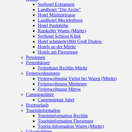
Seehotel Ecktannen
Landhotel "Die Arche"
Hotel Müritzterrasse
Landhotel Mecklenburg
Hotel Paulshöhe
Ratskeller Waren (Müritz)
Seehotel Schloss Klink
Hotel schmiede1860 Groß Dratow
Hotels an der Müritz
Hotels am Fleesensee
Pensionen
Ferienhäuser
Ferienhaus Rechlin Müritz
Ferienwohnungen
Ferienwohnung Vielist bei Waren (Müritz)
Ferienwohnung Müritzsee
Ferienwohnung Mirow
Campingplätze
Campingplatz Jabel
Bootsurlaub
Touristinformation
Touristinformation Rechlin
Touristinformation Fleesensee
Tourist-Information Waren (Müritz)
Urlaubsführer