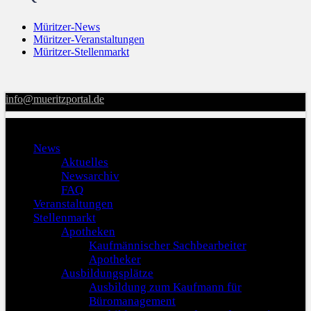
Müritzer-News
Müritzer-Veranstaltungen
Müritzer-Stellenmarkt
info@mueritzportal.de
Menu
News
Aktuelles
Newsarchiv
FAQ
Veranstaltungen
Stellenmarkt
Apotheken
Kaufmännischer Sachbearbeiter
Apotheker
Ausbildungsplätze
Ausbildung zum Kaufmann für
Büromanagement