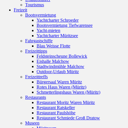
Tourismus
Freizeit
Bootsvermietung
Yachtcharter Schroeder
Bootsvermietung Tiefwarensee
Yacht-mieten
Yachtcharter Müritzsee
Fahrgastschiffe
Blau Weisse Flotte
Freizeittipps
Feldsteinscheune Bollewick
Eishalle Malchow
Stadtwindmühle Malchow
Outdoor-Urlaub Müritz
Freizeittreffs
Bürgersaal Waren Müritz
Rotes Haus Waren (Müritz)
Schmetterlingshaus Waren (Müritz)
Restaurants
Restaurant Moritz Waren Müritz
Restaurant Ratskeller
Restaurant Paulshöhe
Restaurant Schmiede Groß Dratow
Museen