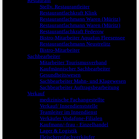
Restaurant
Stellv. Restaurantleiter
Restaurantfachkraft Klink
Restaurantfachmann Waren (Müritz)
Restaurantfachmann Waren (Müritz)
Restaurantfachkraft Federow
Bistro-Mitarbeiter Aquafun Fleesensee
Restaurantfachmann Neustrelitz
Bistro-Mitarbeiter
Sachbearbeiter
Mitarbeiter Tourismusverband
Kaufmännischer Sachbearbeiter
Gesundheitswesen
Sachbearbeiter Mahn- und Klagewesen
Sachbearbeiter Auftragsbearbeitung
Verkauf
medizinische Fachangestellte
Verkauf/ Innendienststelle
Teamleiter im Innendienst
Verkäufer Vodafone-Filialen
Kaufmann/-frau - Einzelhandel
Lager & Logistik
Fleischereifachverkäufer