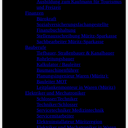
Ausbildung zum Kaufmann für Tourismus
und Freizeit
Finanzen
Bürokraft
Sozialversicherungsfachangestellte
Finanzbuchhaltung
Stellenausschreibung Müritz-Sparkasse
Sachbearbeiter Müritz-Sparkasse
Bauberufe
Tiefbauer, Straßenbauer & Kanalbauer
Rohrleitungsbauer
Kalkulator / Bauleiter
Baumaschinenführer
Planungsingenieur Waren (Müritz):
Bauleiter MOT
Leitplankenmonteur in Waren (Müritz)
Elektriker und Mechatroniker
Schlosser/Techniker
Techniker/Schlosser
Servicetechniker Medizintechnik
Servicemitarbeiter
Elektroinstallateur Müritzregion
Elektriker und Mechatroniker in Waren