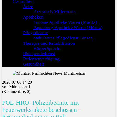
Gesundheit
Ärtze
Arztpraxis Millermann
Apotheken
Fontane Apotheke Waren (Müritz)
Papenberg-Apotheke Waren (Müritz)
Pflegedienste
ambulanter Pflegedienst Lansen
Therapie und Rehabilitation
KörperSprache
Blutspendedienst
Patientenverfügung
Gesundheit
2026-07-06 14:20
von Müritzportal
(Kommentare: 0)
POL-HRO: Polizeibeamte mit
Feuerwerksrakete beschossen -
Kriminalpolizei ermittelt