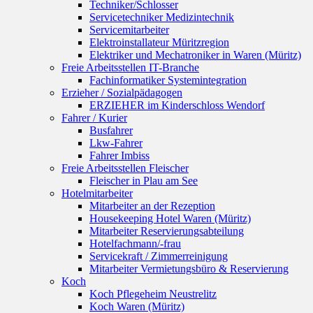
Techniker/Schlosser
Servicetechniker Medizintechnik
Servicemitarbeiter
Elektroinstallateur Müritzregion
Elektriker und Mechatroniker in Waren (Müritz)
Freie Arbeitsstellen IT-Branche
Fachinformatiker Systemintegration
Erzieher / Sozialpädagogen
ERZIEHER im Kinderschloss Wendorf
Fahrer / Kurier
Busfahrer
Lkw-Fahrer
Fahrer Imbiss
Freie Arbeitsstellen Fleischer
Fleischer in Plau am See
Hotelmitarbeiter
Mitarbeiter an der Rezeption
Housekeeping Hotel Waren (Müritz)
Mitarbeiter Reservierungsabteilung
Hotelfachmann/-frau
Servicekraft / Zimmerreinigung
Mitarbeiter Vermietungsbüro & Reservierung
Koch
Koch Pflegeheim Neustrelitz
Koch Waren (Müritz)