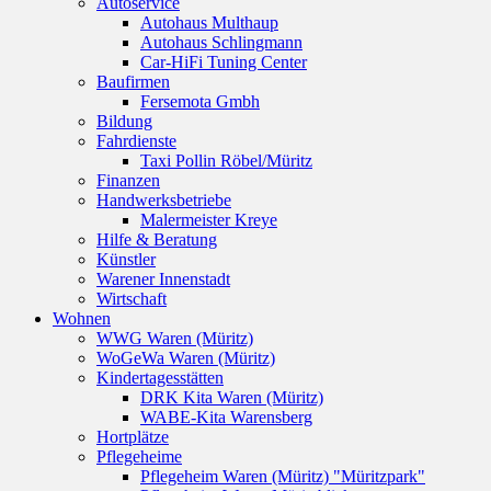
Autoservice
Autohaus Multhaup
Autohaus Schlingmann
Car-HiFi Tuning Center
Baufirmen
Fersemota Gmbh
Bildung
Fahrdienste
Taxi Pollin Röbel/Müritz
Finanzen
Handwerksbetriebe
Malermeister Kreye
Hilfe & Beratung
Künstler
Warener Innenstadt
Wirtschaft
Wohnen
WWG Waren (Müritz)
WoGeWa Waren (Müritz)
Kindertagesstätten
DRK Kita Waren (Müritz)
WABE-Kita Warensberg
Hortplätze
Pflegeheime
Pflegeheim Waren (Müritz) "Müritzpark"