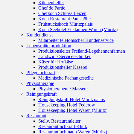
Küchenhelfer
Chef de Partie
Chefkoch Schloss Leizen
Koch Restaurant Paulshöhe
Frühstückskoch Müritzpalais
Koch Seehotel Ecktannen Waren (Müritz)
Kundendienst
Mitarbeiter telefonischer Kundenservice
Lebensmittelproduktion
Produktionsleiter Freiland-Legehennenfarmen
Landwirt / Servicetechniker
Käser für Hofkäse
Produktionshelfer Käserei
Pflegefachkraft
Medizinische Fachangestellte
Physiotherapie
Physiotherapeut / Masseur
Reinigungskraft
Reinigungskraft Hotel Müritzpalais
Housekeeping Hotel Federow
Housekeeping Hotel Waren (Müritz)
Restaurant
Stellv. Restaurantleiter
Restaurantfachkraft Klink
Restaurantfachmann Waren (Müritz)