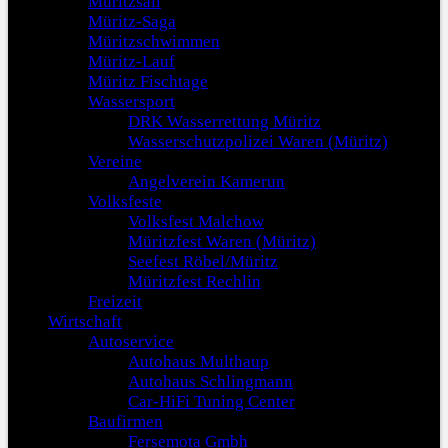
Müritzsail
Müritz-Saga
Müritzschwimmen
Müritz-Lauf
Müritz Fischtage
Wassersport
DRK Wasserrettung Müritz
Wasserschutzpolizei Waren (Müritz)
Vereine
Angelverein Kamerun
Volksfeste
Volksfest Malchow
Müritzfest Waren (Müritz)
Seefest Röbel/Müritz
Müritzfest Rechlin
Freizeit
Wirtschaft
Autoservice
Autohaus Multhaup
Autohaus Schlingmann
Car-HiFi Tuning Center
Baufirmen
Fersemota Gmbh