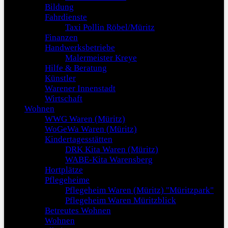
Bildung
Fahrdienste
Taxi Pollin Röbel/Müritz
Finanzen
Handwerksbetriebe
Malermeister Kreye
Hilfe & Beratung
Künstler
Warener Innenstadt
Wirtschaft
Wohnen
WWG Waren (Müritz)
WoGeWa Waren (Müritz)
Kindertagesstätten
DRK Kita Waren (Müritz)
WABE-Kita Warensberg
Hortplätze
Pflegeheime
Pflegeheim Waren (Müritz) "Müritzpark"
Pflegeheim Waren Müritzblick
Betreutes Wohnen
Wohnen