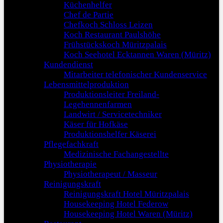
Küchenhelfer
Chef de Partie
Chefkoch Schloss Leizen
Koch Restaurant Paulshöhe
Frühstückskoch Müritzpalais
Koch Seehotel Ecktannen Waren (Müritz)
Kundendienst
Mitarbeiter telefonischer Kundenservice
Lebensmittelproduktion
Produktionsleiter Freiland-
Legehennenfarmen
Landwirt / Servicetechniker
Käser für Hofkäse
Produktionshelfer Käserei
Pflegefachkraft
Medizinische Fachangestellte
Physiotherapie
Physiotherapeut / Masseur
Reinigungskraft
Reinigungskraft Hotel Müritzpalais
Housekeeping Hotel Federow
Housekeeping Hotel Waren (Müritz)