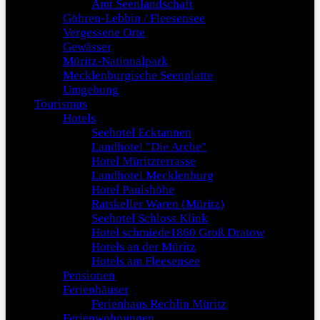
Amt Seenlandschaft
Göhren-Lebbin / Fleesensee
Vergessene Orte
Gewässer
Müritz-Nationalpark
Mecklenburgische Seenplatte
Umgebung
Tourismus
Hotels
Seehotel Ecktannen
Landhotel "Die Arche"
Hotel Müritzterrasse
Landhotel Mecklenburg
Hotel Paulshöhe
Ratskeller Waren (Müritz)
Seehotel Schloss Klink
Hotel schmiede1860 Groß Dratow
Hotels an der Müritz
Hotels am Fleesensee
Pensionen
Ferienhäuser
Ferienhaus Rechlin Müritz
Ferienwohnungen