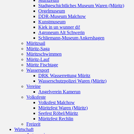
Müritzeum
Stadtgeschichtliches Museum Waren (Müritz)
Orgelmuseum
DDR-Museum Malchow
Kunstmuseum
Kiek in un wunner di!
Agroneum Alt Schwerin
Schliemann-Museum Ankershagen
Müritzsail
Müritz-Saga
Müritzschwimmen
Müritz-Lauf
Müritz Fischtage
Wassersport
DRK Wasserrettung Müritz
Wasserschutzpolizei Waren (Müritz)
Vereine
Angelverein Kamerun
Volksfeste
Volksfest Malchow
Müritzfest Waren (Müritz)
Seefest Röbel/Müritz
Müritzfest Rechlin
Freizeit
Wirtschaft