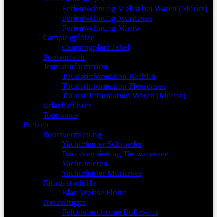
Ferienwohnung Vielist bei Waren (Müritz)
Ferienwohnung Müritzsee
Ferienwohnung Mirow
Campingplätze
Campingplatz Jabel
Bootsurlaub
Touristinformation
Touristinformation Rechlin
Touristinformation Fleesensee
Tourist-Information Waren (Müritz)
Urlaubsführer
Tourismus
Freizeit
Bootsvermietung
Yachtcharter Schroeder
Bootsvermietung Tiefwarensee
Yacht-mieten
Yachtcharter Müritzsee
Fahrgastschiffe
Blau Weisse Flotte
Freizeittipps
Feldsteinscheune Bollewick