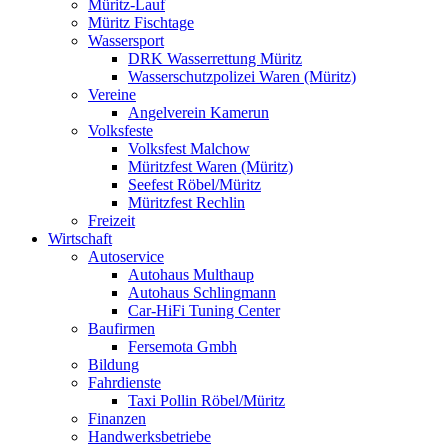
Müritz-Lauf
Müritz Fischtage
Wassersport
DRK Wasserrettung Müritz
Wasserschutzpolizei Waren (Müritz)
Vereine
Angelverein Kamerun
Volksfeste
Volksfest Malchow
Müritzfest Waren (Müritz)
Seefest Röbel/Müritz
Müritzfest Rechlin
Freizeit
Wirtschaft
Autoservice
Autohaus Multhaup
Autohaus Schlingmann
Car-HiFi Tuning Center
Baufirmen
Fersemota Gmbh
Bildung
Fahrdienste
Taxi Pollin Röbel/Müritz
Finanzen
Handwerksbetriebe