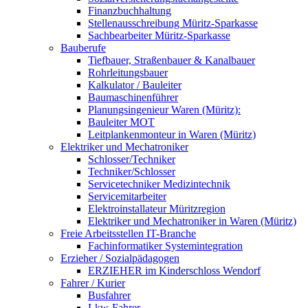
Finanzbuchhaltung
Stellenausschreibung Müritz-Sparkasse
Sachbearbeiter Müritz-Sparkasse
Bauberufe
Tiefbauer, Straßenbauer & Kanalbauer
Rohrleitungsbauer
Kalkulator / Bauleiter
Baumaschinenführer
Planungsingenieur Waren (Müritz):
Bauleiter MOT
Leitplankenmonteur in Waren (Müritz)
Elektriker und Mechatroniker
Schlosser/Techniker
Techniker/Schlosser
Servicetechniker Medizintechnik
Servicemitarbeiter
Elektroinstallateur Müritzregion
Elektriker und Mechatroniker in Waren (Müritz)
Freie Arbeitsstellen IT-Branche
Fachinformatiker Systemintegration
Erzieher / Sozialpädagogen
ERZIEHER im Kinderschloss Wendorf
Fahrer / Kurier
Busfahrer
Lkw-Fahrer