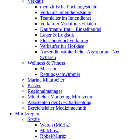
Verkauf
medizinische Fachangestellte
Verkauf/ Innendienststelle
Teamleiter im Innendienst
Verkäufer Vodafone-Filialen
Kaufmann/-frau - Einzelhandel
Lager & Logistik
Fleischereifachverkäufer
Verkäufer für Hofkäse
Außendienstmitarbeiter Agropartner Neu
Schloen
Wellness & Fitness
Masseur
Rettungsschwimmer
Marina Mitarbeiter
Küster
Regionalmanager
Mitarbeiter Marketing Müritzeum
Assistenten der Geschäftsleitung
Bereichsleiter Medizintechnik
Müritzregion
Städte
Waren (Müritz)
Malchow
Röbel/Müritz