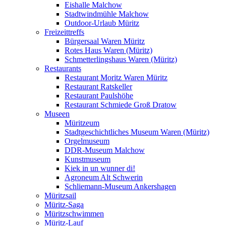
Eishalle Malchow
Stadtwindmühle Malchow
Outdoor-Urlaub Müritz
Freizeittreffs
Bürgersaal Waren Müritz
Rotes Haus Waren (Müritz)
Schmetterlingshaus Waren (Müritz)
Restaurants
Restaurant Moritz Waren Müritz
Restaurant Ratskeller
Restaurant Paulshöhe
Restaurant Schmiede Groß Dratow
Museen
Müritzeum
Stadtgeschichtliches Museum Waren (Müritz)
Orgelmuseum
DDR-Museum Malchow
Kunstmuseum
Kiek in un wunner di!
Agroneum Alt Schwerin
Schliemann-Museum Ankershagen
Müritzsail
Müritz-Saga
Müritzschwimmen
Müritz-Lauf