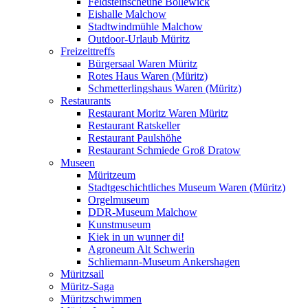
Feldsteinscheune Bollewick
Eishalle Malchow
Stadtwindmühle Malchow
Outdoor-Urlaub Müritz
Freizeittreffs
Bürgersaal Waren Müritz
Rotes Haus Waren (Müritz)
Schmetterlingshaus Waren (Müritz)
Restaurants
Restaurant Moritz Waren Müritz
Restaurant Ratskeller
Restaurant Paulshöhe
Restaurant Schmiede Groß Dratow
Museen
Müritzeum
Stadtgeschichtliches Museum Waren (Müritz)
Orgelmuseum
DDR-Museum Malchow
Kunstmuseum
Kiek in un wunner di!
Agroneum Alt Schwerin
Schliemann-Museum Ankershagen
Müritzsail
Müritz-Saga
Müritzschwimmen