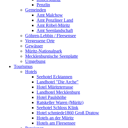
Penzlin
Gemeinden
Amt Malchow
Amt Penzliner Land
Amt Röbel-Müritz
Amt Seenlandschaft
Göhren-Lebbin / Fleesensee
Vergessene Orte
Gewässer
Müritz-Nationalpark
Mecklenburgische Seenplatte
Umgebung
Tourismus
Hotels
Seehotel Ecktannen
Landhotel "Die Arche"
Hotel Müritzterrasse
Landhotel Mecklenburg
Hotel Paulshöhe
Ratskeller Waren (Müritz)
Seehotel Schloss Klink
Hotel schmiede1860 Groß Dratow
Hotels an der Müritz
Hotels am Fleesensee