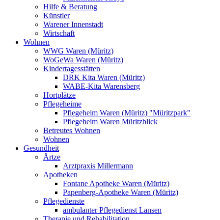
Hilfe & Beratung
Künstler
Warener Innenstadt
Wirtschaft
Wohnen
WWG Waren (Müritz)
WoGeWa Waren (Müritz)
Kindertagesstätten
DRK Kita Waren (Müritz)
WABE-Kita Warensberg
Hortplätze
Pflegeheime
Pflegeheim Waren (Müritz) "Müritzpark"
Pflegeheim Waren Müritzblick
Betreutes Wohnen
Wohnen
Gesundheit
Ärtze
Arztpraxis Millermann
Apotheken
Fontane Apotheke Waren (Müritz)
Papenberg-Apotheke Waren (Müritz)
Pflegedienste
ambulanter Pflegedienst Lansen
Therapie und Rehabilitation