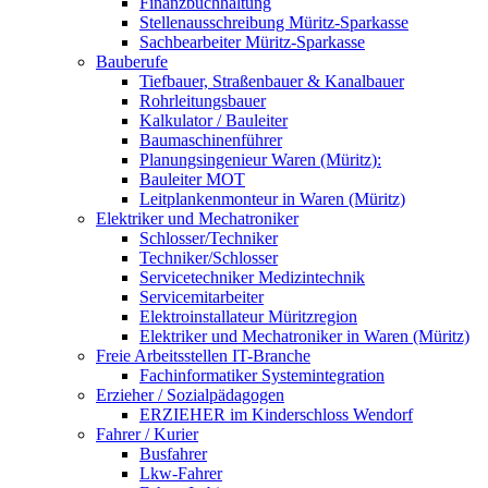
Finanzbuchhaltung
Stellenausschreibung Müritz-Sparkasse
Sachbearbeiter Müritz-Sparkasse
Bauberufe
Tiefbauer, Straßenbauer & Kanalbauer
Rohrleitungsbauer
Kalkulator / Bauleiter
Baumaschinenführer
Planungsingenieur Waren (Müritz):
Bauleiter MOT
Leitplankenmonteur in Waren (Müritz)
Elektriker und Mechatroniker
Schlosser/Techniker
Techniker/Schlosser
Servicetechniker Medizintechnik
Servicemitarbeiter
Elektroinstallateur Müritzregion
Elektriker und Mechatroniker in Waren (Müritz)
Freie Arbeitsstellen IT-Branche
Fachinformatiker Systemintegration
Erzieher / Sozialpädagogen
ERZIEHER im Kinderschloss Wendorf
Fahrer / Kurier
Busfahrer
Lkw-Fahrer