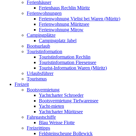
Ferienhäuser
Ferienhaus Rechlin Müritz
Ferienwohnungen
Ferienwohnung Vielist bei Waren (Müritz)
Ferienwohnung Müritzsee
Ferienwohnung Mirow
Campingplätze
Campingplatz Jabel
Bootsurlaub
Touristinformation
Touristinformation Rechlin
Touristinformation Fleesensee
Tourist-Information Waren (Müritz)
Urlaubsführer
Tourismus
Freizeit
Bootsvermietung
Yachtcharter Schroeder
Bootsvermietung Tiefwarensee
Yacht-mieten
Yachtcharter Müritzsee
Fahrgastschiffe
Blau Weisse Flotte
Freizeittipps
Feldsteinscheune Bollewick