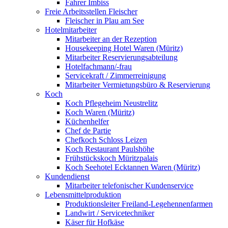
Fahrer Imbiss
Freie Arbeitsstellen Fleischer
Fleischer in Plau am See
Hotelmitarbeiter
Mitarbeiter an der Rezeption
Housekeeping Hotel Waren (Müritz)
Mitarbeiter Reservierungsabteilung
Hotelfachmann/-frau
Servicekraft / Zimmerreinigung
Mitarbeiter Vermietungsbüro & Reservierung
Koch
Koch Pflegeheim Neustrelitz
Koch Waren (Müritz)
Küchenhelfer
Chef de Partie
Chefkoch Schloss Leizen
Koch Restaurant Paulshöhe
Frühstückskoch Müritzpalais
Koch Seehotel Ecktannen Waren (Müritz)
Kundendienst
Mitarbeiter telefonischer Kundenservice
Lebensmittelproduktion
Produktionsleiter Freiland-Legehennenfarmen
Landwirt / Servicetechniker
Käser für Hofkäse