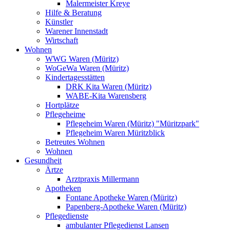
Malermeister Kreye
Hilfe & Beratung
Künstler
Warener Innenstadt
Wirtschaft
Wohnen
WWG Waren (Müritz)
WoGeWa Waren (Müritz)
Kindertagesstätten
DRK Kita Waren (Müritz)
WABE-Kita Warensberg
Hortplätze
Pflegeheime
Pflegeheim Waren (Müritz) "Müritzpark"
Pflegeheim Waren Müritzblick
Betreutes Wohnen
Wohnen
Gesundheit
Ärtze
Arztpraxis Millermann
Apotheken
Fontane Apotheke Waren (Müritz)
Papenberg-Apotheke Waren (Müritz)
Pflegedienste
ambulanter Pflegedienst Lansen