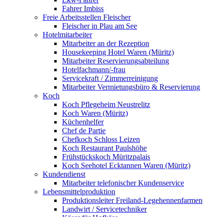
Fahrer Imbiss
Freie Arbeitsstellen Fleischer
Fleischer in Plau am See
Hotelmitarbeiter
Mitarbeiter an der Rezeption
Housekeeping Hotel Waren (Müritz)
Mitarbeiter Reservierungsabteilung
Hotelfachmann/-frau
Servicekraft / Zimmerreinigung
Mitarbeiter Vermietungsbüro & Reservierung
Koch
Koch Pflegeheim Neustrelitz
Koch Waren (Müritz)
Küchenhelfer
Chef de Partie
Chefkoch Schloss Leizen
Koch Restaurant Paulshöhe
Frühstückskoch Müritzpalais
Koch Seehotel Ecktannen Waren (Müritz)
Kundendienst
Mitarbeiter telefonischer Kundenservice
Lebensmittelproduktion
Produktionsleiter Freiland-Legehennenfarmen
Landwirt / Servicetechniker