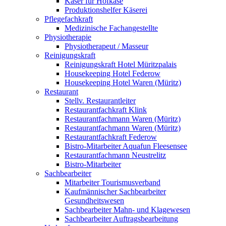
Käser für Hofkäse
Produktionshelfer Käserei
Pflegefachkraft
Medizinische Fachangestellte
Physiotherapie
Physiotherapeut / Masseur
Reinigungskraft
Reinigungskraft Hotel Müritzpalais
Housekeeping Hotel Federow
Housekeeping Hotel Waren (Müritz)
Restaurant
Stellv. Restaurantleiter
Restaurantfachkraft Klink
Restaurantfachmann Waren (Müritz)
Restaurantfachmann Waren (Müritz)
Restaurantfachkraft Federow
Bistro-Mitarbeiter Aquafun Fleesensee
Restaurantfachmann Neustrelitz
Bistro-Mitarbeiter
Sachbearbeiter
Mitarbeiter Tourismusverband
Kaufmännischer Sachbearbeiter
Gesundheitswesen
Sachbearbeiter Mahn- und Klagewesen
Sachbearbeiter Auftragsbearbeitung