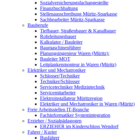
Sozialversicherungsfachangestellte
Finanzbuchhaltung
Stellenausschreibung Müritz-Sparkasse
Sachbearbeiter Müritz-Sparkasse
Bauberufe
Tiefbauer, Straßenbauer & Kanalbauer
Rohrleitungsbauer
Kalkulator / Bauleiter
Baumaschinenführer
Planungsingenieur Waren (Müritz):
Bauleiter MOT
Leitplankenmonteur in Waren (Müritz)
Elektriker und Mechatroniker
Schlosser/Techniker
Techniker/Schlosser
Servicetechniker Medizintechnik
Servicemitarbeiter
Elektroinstallateur Müritzregion
Elektriker und Mechatroniker in Waren (Müritz)
Freie Arbeitsstellen IT-Branche
Fachinformatiker Systemintegration
Erzieher / Sozialpädagogen
ERZIEHER im Kinderschloss Wendorf
Fahrer / Kurier
Busfahrer