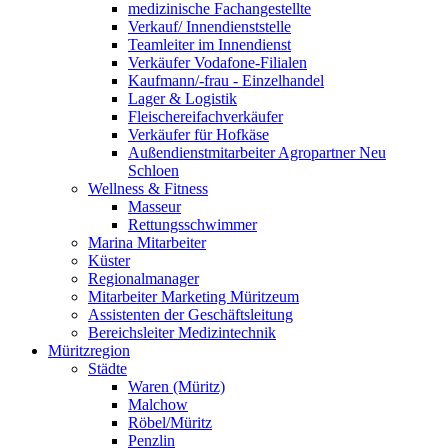
medizinische Fachangestellte
Verkauf/ Innendienststelle
Teamleiter im Innendienst
Verkäufer Vodafone-Filialen
Kaufmann/-frau - Einzelhandel
Lager & Logistik
Fleischereifachverkäufer
Verkäufer für Hofkäse
Außendienstmitarbeiter Agropartner Neu
Schloen
Wellness & Fitness
Masseur
Rettungsschwimmer
Marina Mitarbeiter
Küster
Regionalmanager
Mitarbeiter Marketing Müritzeum
Assistenten der Geschäftsleitung
Bereichsleiter Medizintechnik
Müritzregion
Städte
Waren (Müritz)
Malchow
Röbel/Müritz
Penzlin