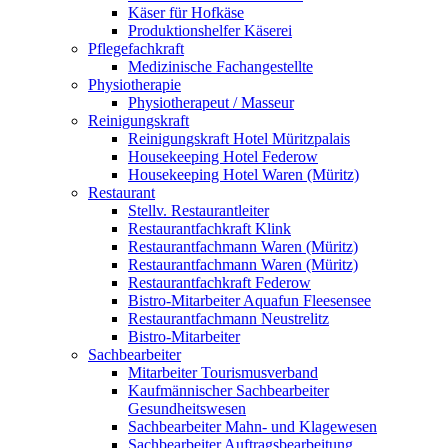
Käser für Hofkäse
Produktionshelfer Käserei
Pflegefachkraft
Medizinische Fachangestellte
Physiotherapie
Physiotherapeut / Masseur
Reinigungskraft
Reinigungskraft Hotel Müritzpalais
Housekeeping Hotel Federow
Housekeeping Hotel Waren (Müritz)
Restaurant
Stellv. Restaurantleiter
Restaurantfachkraft Klink
Restaurantfachmann Waren (Müritz)
Restaurantfachmann Waren (Müritz)
Restaurantfachkraft Federow
Bistro-Mitarbeiter Aquafun Fleesensee
Restaurantfachmann Neustrelitz
Bistro-Mitarbeiter
Sachbearbeiter
Mitarbeiter Tourismusverband
Kaufmännischer Sachbearbeiter
Gesundheitswesen
Sachbearbeiter Mahn- und Klagewesen
Sachbearbeiter Auftragsbearbeitung