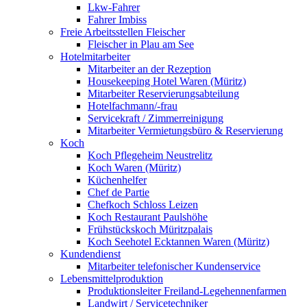
Lkw-Fahrer
Fahrer Imbiss
Freie Arbeitsstellen Fleischer
Fleischer in Plau am See
Hotelmitarbeiter
Mitarbeiter an der Rezeption
Housekeeping Hotel Waren (Müritz)
Mitarbeiter Reservierungsabteilung
Hotelfachmann/-frau
Servicekraft / Zimmerreinigung
Mitarbeiter Vermietungsbüro & Reservierung
Koch
Koch Pflegeheim Neustrelitz
Koch Waren (Müritz)
Küchenhelfer
Chef de Partie
Chefkoch Schloss Leizen
Koch Restaurant Paulshöhe
Frühstückskoch Müritzpalais
Koch Seehotel Ecktannen Waren (Müritz)
Kundendienst
Mitarbeiter telefonischer Kundenservice
Lebensmittelproduktion
Produktionsleiter Freiland-Legehennenfarmen
Landwirt / Servicetechniker