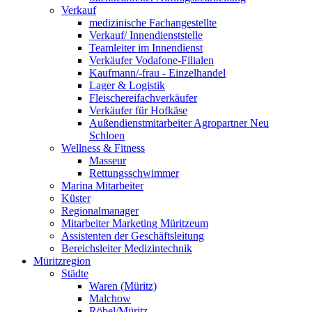
Verkauf
medizinische Fachangestellte
Verkauf/ Innendienststelle
Teamleiter im Innendienst
Verkäufer Vodafone-Filialen
Kaufmann/-frau - Einzelhandel
Lager & Logistik
Fleischereifachverkäufer
Verkäufer für Hofkäse
Außendienstmitarbeiter Agropartner Neu
Schloen
Wellness & Fitness
Masseur
Rettungsschwimmer
Marina Mitarbeiter
Küster
Regionalmanager
Mitarbeiter Marketing Müritzeum
Assistenten der Geschäftsleitung
Bereichsleiter Medizintechnik
Müritzregion
Städte
Waren (Müritz)
Malchow
Röbel/Müritz