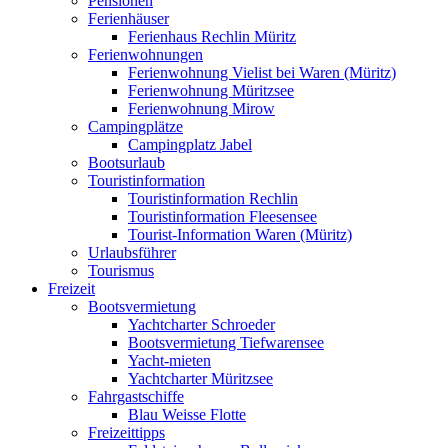
Pensionen
Ferienhäuser
Ferienhaus Rechlin Müritz
Ferienwohnungen
Ferienwohnung Vielist bei Waren (Müritz)
Ferienwohnung Müritzsee
Ferienwohnung Mirow
Campingplätze
Campingplatz Jabel
Bootsurlaub
Touristinformation
Touristinformation Rechlin
Touristinformation Fleesensee
Tourist-Information Waren (Müritz)
Urlaubsführer
Tourismus
Freizeit
Bootsvermietung
Yachtcharter Schroeder
Bootsvermietung Tiefwarensee
Yacht-mieten
Yachtcharter Müritzsee
Fahrgastschiffe
Blau Weisse Flotte
Freizeittipps