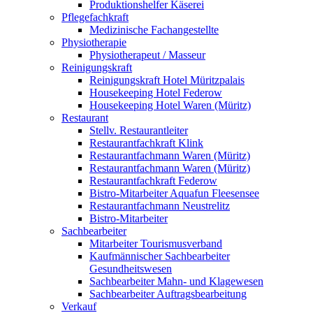
Produktionshelfer Käserei
Pflegefachkraft
Medizinische Fachangestellte
Physiotherapie
Physiotherapeut / Masseur
Reinigungskraft
Reinigungskraft Hotel Müritzpalais
Housekeeping Hotel Federow
Housekeeping Hotel Waren (Müritz)
Restaurant
Stellv. Restaurantleiter
Restaurantfachkraft Klink
Restaurantfachmann Waren (Müritz)
Restaurantfachmann Waren (Müritz)
Restaurantfachkraft Federow
Bistro-Mitarbeiter Aquafun Fleesensee
Restaurantfachmann Neustrelitz
Bistro-Mitarbeiter
Sachbearbeiter
Mitarbeiter Tourismusverband
Kaufmännischer Sachbearbeiter
Gesundheitswesen
Sachbearbeiter Mahn- und Klagewesen
Sachbearbeiter Auftragsbearbeitung
Verkauf