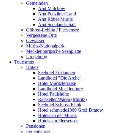
Gemeinden
Amt Malchow
Amt Penzliner Land
Amt Röbel-Müritz
Amt Seenlandschaft
Göhren-Lebbin / Fleesensee
Vergessene Orte
Gewässer
Müritz-Nationalpark
Mecklenburgische Seenplatte
Umgebung
Tourismus
Hotels
Seehotel Ecktannen
Landhotel "Die Arche"
Hotel Müritzterrasse
Landhotel Mecklenburg
Hotel Paulshöhe
Ratskeller Waren (Müritz)
Seehotel Schloss Klink
Hotel schmiede1860 Groß Dratow
Hotels an der Müritz
Hotels am Fleesensee
Pensionen
Ferienhäuser