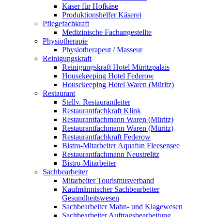
Käser für Hofkäse
Produktionshelfer Käserei
Pflegefachkraft
Medizinische Fachangestellte
Physiotherapie
Physiotherapeut / Masseur
Reinigungskraft
Reinigungskraft Hotel Müritzpalais
Housekeeping Hotel Federow
Housekeeping Hotel Waren (Müritz)
Restaurant
Stellv. Restaurantleiter
Restaurantfachkraft Klink
Restaurantfachmann Waren (Müritz)
Restaurantfachmann Waren (Müritz)
Restaurantfachkraft Federow
Bistro-Mitarbeiter Aquafun Fleesensee
Restaurantfachmann Neustrelitz
Bistro-Mitarbeiter
Sachbearbeiter
Mitarbeiter Tourismusverband
Kaufmännischer Sachbearbeiter
Gesundheitswesen
Sachbearbeiter Mahn- und Klagewesen
Sachbearbeiter Auftragsbearbeitung