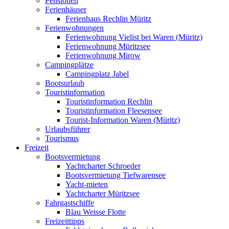
Pensionen
Ferienhäuser
Ferienhaus Rechlin Müritz
Ferienwohnungen
Ferienwohnung Vielist bei Waren (Müritz)
Ferienwohnung Müritzsee
Ferienwohnung Mirow
Campingplätze
Campingplatz Jabel
Bootsurlaub
Touristinformation
Touristinformation Rechlin
Touristinformation Fleesensee
Tourist-Information Waren (Müritz)
Urlaubsführer
Tourismus
Freizeit
Bootsvermietung
Yachtcharter Schroeder
Bootsvermietung Tiefwarensee
Yacht-mieten
Yachtcharter Müritzsee
Fahrgastschiffe
Blau Weisse Flotte
Freizeittipps