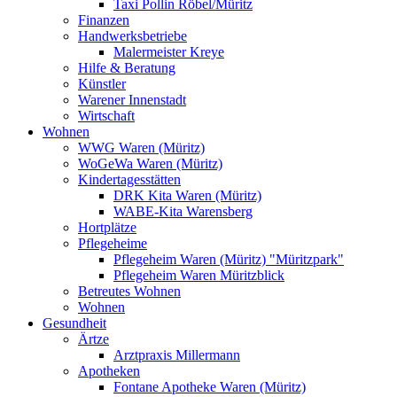
Taxi Pollin Röbel/Müritz
Finanzen
Handwerksbetriebe
Malermeister Kreye
Hilfe & Beratung
Künstler
Warener Innenstadt
Wirtschaft
Wohnen
WWG Waren (Müritz)
WoGeWa Waren (Müritz)
Kindertagesstätten
DRK Kita Waren (Müritz)
WABE-Kita Warensberg
Hortplätze
Pflegeheime
Pflegeheim Waren (Müritz) "Müritzpark"
Pflegeheim Waren Müritzblick
Betreutes Wohnen
Wohnen
Gesundheit
Ärtze
Arztpraxis Millermann
Apotheken
Fontane Apotheke Waren (Müritz)