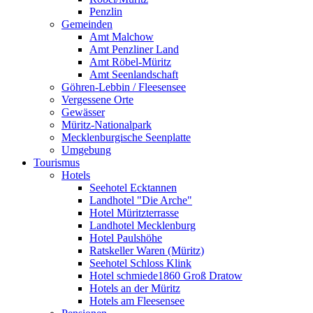
Penzlin
Gemeinden
Amt Malchow
Amt Penzliner Land
Amt Röbel-Müritz
Amt Seenlandschaft
Göhren-Lebbin / Fleesensee
Vergessene Orte
Gewässer
Müritz-Nationalpark
Mecklenburgische Seenplatte
Umgebung
Tourismus
Hotels
Seehotel Ecktannen
Landhotel "Die Arche"
Hotel Müritzterrasse
Landhotel Mecklenburg
Hotel Paulshöhe
Ratskeller Waren (Müritz)
Seehotel Schloss Klink
Hotel schmiede1860 Groß Dratow
Hotels an der Müritz
Hotels am Fleesensee