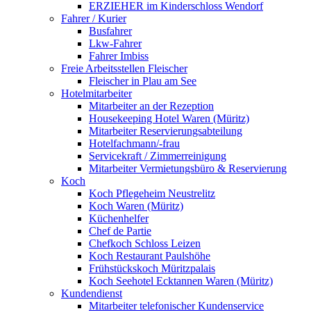
ERZIEHER im Kinderschloss Wendorf
Fahrer / Kurier
Busfahrer
Lkw-Fahrer
Fahrer Imbiss
Freie Arbeitsstellen Fleischer
Fleischer in Plau am See
Hotelmitarbeiter
Mitarbeiter an der Rezeption
Housekeeping Hotel Waren (Müritz)
Mitarbeiter Reservierungsabteilung
Hotelfachmann/-frau
Servicekraft / Zimmerreinigung
Mitarbeiter Vermietungsbüro & Reservierung
Koch
Koch Pflegeheim Neustrelitz
Koch Waren (Müritz)
Küchenhelfer
Chef de Partie
Chefkoch Schloss Leizen
Koch Restaurant Paulshöhe
Frühstückskoch Müritzpalais
Koch Seehotel Ecktannen Waren (Müritz)
Kundendienst
Mitarbeiter telefonischer Kundenservice