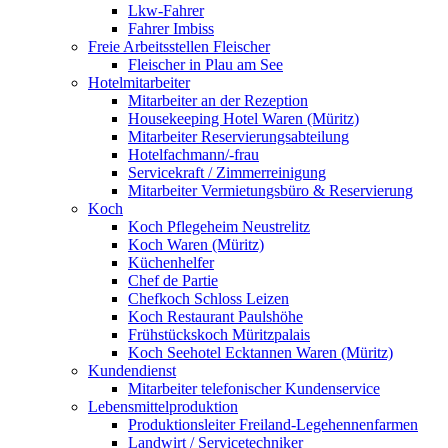
Lkw-Fahrer
Fahrer Imbiss
Freie Arbeitsstellen Fleischer
Fleischer in Plau am See
Hotelmitarbeiter
Mitarbeiter an der Rezeption
Housekeeping Hotel Waren (Müritz)
Mitarbeiter Reservierungsabteilung
Hotelfachmann/-frau
Servicekraft / Zimmerreinigung
Mitarbeiter Vermietungsbüro & Reservierung
Koch
Koch Pflegeheim Neustrelitz
Koch Waren (Müritz)
Küchenhelfer
Chef de Partie
Chefkoch Schloss Leizen
Koch Restaurant Paulshöhe
Frühstückskoch Müritzpalais
Koch Seehotel Ecktannen Waren (Müritz)
Kundendienst
Mitarbeiter telefonischer Kundenservice
Lebensmittelproduktion
Produktionsleiter Freiland-Legehennenfarmen
Landwirt / Servicetechniker