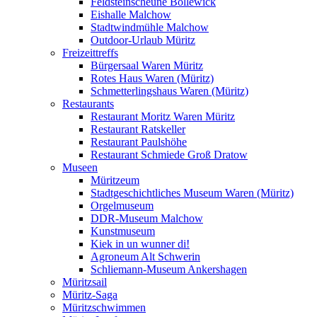
Feldsteinscheune Bollewick
Eishalle Malchow
Stadtwindmühle Malchow
Outdoor-Urlaub Müritz
Freizeittreffs
Bürgersaal Waren Müritz
Rotes Haus Waren (Müritz)
Schmetterlingshaus Waren (Müritz)
Restaurants
Restaurant Moritz Waren Müritz
Restaurant Ratskeller
Restaurant Paulshöhe
Restaurant Schmiede Groß Dratow
Museen
Müritzeum
Stadtgeschichtliches Museum Waren (Müritz)
Orgelmuseum
DDR-Museum Malchow
Kunstmuseum
Kiek in un wunner di!
Agroneum Alt Schwerin
Schliemann-Museum Ankershagen
Müritzsail
Müritz-Saga
Müritzschwimmen