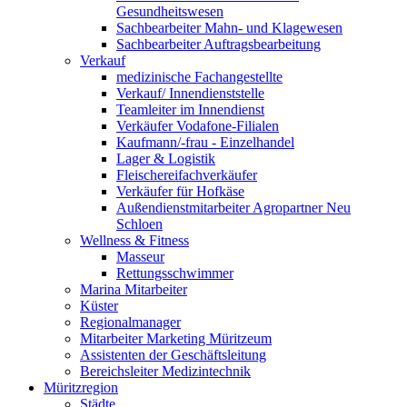
Gesundheitswesen
Sachbearbeiter Mahn- und Klagewesen
Sachbearbeiter Auftragsbearbeitung
Verkauf
medizinische Fachangestellte
Verkauf/ Innendienststelle
Teamleiter im Innendienst
Verkäufer Vodafone-Filialen
Kaufmann/-frau - Einzelhandel
Lager & Logistik
Fleischereifachverkäufer
Verkäufer für Hofkäse
Außendienstmitarbeiter Agropartner Neu
Schloen
Wellness & Fitness
Masseur
Rettungsschwimmer
Marina Mitarbeiter
Küster
Regionalmanager
Mitarbeiter Marketing Müritzeum
Assistenten der Geschäftsleitung
Bereichsleiter Medizintechnik
Müritzregion
Städte