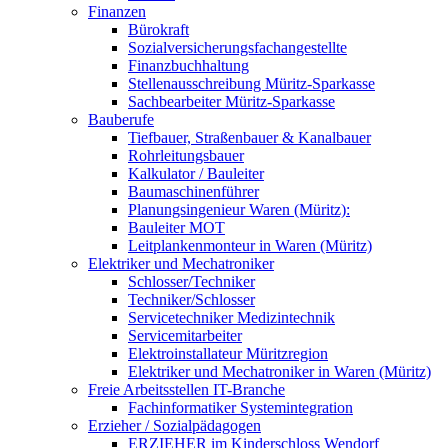
Finanzen
Bürokraft
Sozialversicherungsfachangestellte
Finanzbuchhaltung
Stellenausschreibung Müritz-Sparkasse
Sachbearbeiter Müritz-Sparkasse
Bauberufe
Tiefbauer, Straßenbauer & Kanalbauer
Rohrleitungsbauer
Kalkulator / Bauleiter
Baumaschinenführer
Planungsingenieur Waren (Müritz):
Bauleiter MOT
Leitplankenmonteur in Waren (Müritz)
Elektriker und Mechatroniker
Schlosser/Techniker
Techniker/Schlosser
Servicetechniker Medizintechnik
Servicemitarbeiter
Elektroinstallateur Müritzregion
Elektriker und Mechatroniker in Waren (Müritz)
Freie Arbeitsstellen IT-Branche
Fachinformatiker Systemintegration
Erzieher / Sozialpädagogen
ERZIEHER im Kinderschloss Wendorf