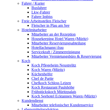
Fahrer / Kurier
Busfahrer
Lkw-Fahrer
Fahrer Imbiss
Freie Arbeitsstellen Fleischer
Fleischer in Plau am See
Hotelmitarbeiter
Mitarbeiter an der Rezeption
Housekeeping Hotel Waren (Müritz)
Mitarbeiter Reservierungsabteilung
Hotelfachmann/-frau
Servicekraft / Zimmerreinigung
Mitarbeiter Vermietungsbüro & Reservierung
Koch
Koch Pflegeheim Neustrelitz
Koch Waren (Müritz)
Küchenhelfer
Chef de Partie
Chefkoch Schloss Leizen
Koch Restaurant Paulshöhe
Frühstückskoch Müritzpalais
Koch Seehotel Ecktannen Waren (Müritz)
Kundendienst
Mitarbeiter telefonischer Kundenservice
Lebensmittelproduktion