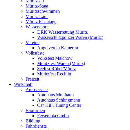
Müritzsail
Müritz-Saga
Müritzschwimmen
Müritz-Lauf
Müritz Fischtage
Wassersport
DRK Wasserrettung Müritz
Wasserschutzpolizei Waren (Müritz)
Vereine
Angelverein Kamerun
Volksfeste
Volksfest Malchow
Müritzfest Waren (Müritz)
Seefest Röbel/Müritz
Müritzfest Rechlin
Freizeit
Wirtschaft
Autoservice
Autohaus Multhaup
Autohaus Schlingmann
Car-HiFi Tuning Center
Baufirmen
Fersemota Gmbh
Bildung
Fahrdienste