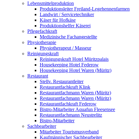
Lebensmittelproduktion
Produktionsleiter Freiland-Legehennenfarmen
Landwirt / Servicetechniker
Käser für Hofkäse
Produktionshelfer Käserei
Pflegefachkraft
Medizinische Fachangestellte
Physiotherapie
Physiotherapeut / Masseur
Reinigungskraft
Reinigungskraft Hotel Müritzpalais
Housekeeping Hotel Federow
Housekeeping Hotel Waren (Müritz)
Restaurant
Stellv. Restaurantleiter
Restaurantfachkraft Klink
Restaurantfachmann Waren (Müritz)
Restaurantfachmann Waren (Müritz)
Restaurantfachkraft Federow
Bistro-Mitarbeiter Aquafun Fleesensee
Restaurantfachmann Neustrelitz
Bistro-Mitarbeiter
Sachbearbeiter
Mitarbeiter Tourismusverband
Kaufmännischer Sachbearbeiter