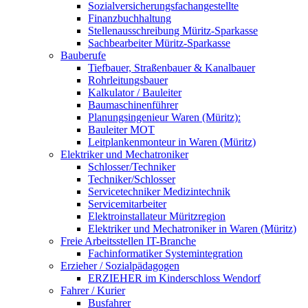
Sozialversicherungsfachangestellte
Finanzbuchhaltung
Stellenausschreibung Müritz-Sparkasse
Sachbearbeiter Müritz-Sparkasse
Bauberufe
Tiefbauer, Straßenbauer & Kanalbauer
Rohrleitungsbauer
Kalkulator / Bauleiter
Baumaschinenführer
Planungsingenieur Waren (Müritz):
Bauleiter MOT
Leitplankenmonteur in Waren (Müritz)
Elektriker und Mechatroniker
Schlosser/Techniker
Techniker/Schlosser
Servicetechniker Medizintechnik
Servicemitarbeiter
Elektroinstallateur Müritzregion
Elektriker und Mechatroniker in Waren (Müritz)
Freie Arbeitsstellen IT-Branche
Fachinformatiker Systemintegration
Erzieher / Sozialpädagogen
ERZIEHER im Kinderschloss Wendorf
Fahrer / Kurier
Busfahrer