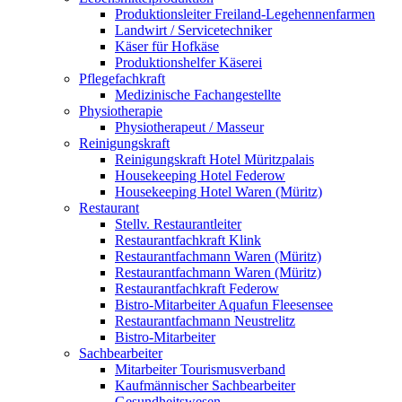
Produktionsleiter Freiland-Legehennenfarmen
Landwirt / Servicetechniker
Käser für Hofkäse
Produktionshelfer Käserei
Pflegefachkraft
Medizinische Fachangestellte
Physiotherapie
Physiotherapeut / Masseur
Reinigungskraft
Reinigungskraft Hotel Müritzpalais
Housekeeping Hotel Federow
Housekeeping Hotel Waren (Müritz)
Restaurant
Stellv. Restaurantleiter
Restaurantfachkraft Klink
Restaurantfachmann Waren (Müritz)
Restaurantfachmann Waren (Müritz)
Restaurantfachkraft Federow
Bistro-Mitarbeiter Aquafun Fleesensee
Restaurantfachmann Neustrelitz
Bistro-Mitarbeiter
Sachbearbeiter
Mitarbeiter Tourismusverband
Kaufmännischer Sachbearbeiter
Gesundheitswesen