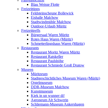
Fahrgastschiffe
Blau Weisse Flotte
Freizeittipps
Feldsteinscheune Bollewick
Eishalle Malchow
Stadtwindmühle Malchow
Outdoor-Urlaub Müritz
Freizeittreffs
Bürgersaal Waren Müritz
Rotes Haus Waren (Müritz)
Schmetterlingshaus Waren (Müritz)
Restaurants
Restaurant Moritz Waren Müritz
Restaurant Ratskeller
Restaurant Paulshöhe
Restaurant Schmiede Groß Dratow
Museen
Müritzeum
Stadtgeschichtliches Museum Waren (Müritz)
Orgelmuseum
DDR-Museum Malchow
Kunstmuseum
Kiek in un wunner di!
Agroneum Alt Schwerin
Schliemann-Museum Ankershagen