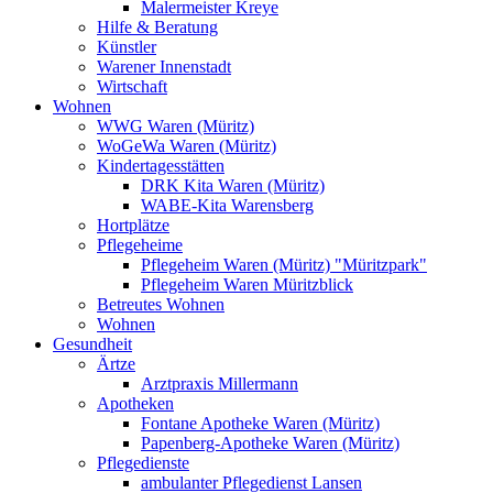
Malermeister Kreye
Hilfe & Beratung
Künstler
Warener Innenstadt
Wirtschaft
Wohnen
WWG Waren (Müritz)
WoGeWa Waren (Müritz)
Kindertagesstätten
DRK Kita Waren (Müritz)
WABE-Kita Warensberg
Hortplätze
Pflegeheime
Pflegeheim Waren (Müritz) "Müritzpark"
Pflegeheim Waren Müritzblick
Betreutes Wohnen
Wohnen
Gesundheit
Ärtze
Arztpraxis Millermann
Apotheken
Fontane Apotheke Waren (Müritz)
Papenberg-Apotheke Waren (Müritz)
Pflegedienste
ambulanter Pflegedienst Lansen