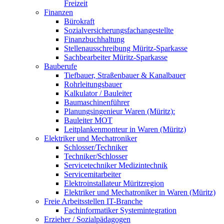
Freizeit
Finanzen
Bürokraft
Sozialversicherungsfachangestellte
Finanzbuchhaltung
Stellenausschreibung Müritz-Sparkasse
Sachbearbeiter Müritz-Sparkasse
Bauberufe
Tiefbauer, Straßenbauer & Kanalbauer
Rohrleitungsbauer
Kalkulator / Bauleiter
Baumaschinenführer
Planungsingenieur Waren (Müritz):
Bauleiter MOT
Leitplankenmonteur in Waren (Müritz)
Elektriker und Mechatroniker
Schlosser/Techniker
Techniker/Schlosser
Servicetechniker Medizintechnik
Servicemitarbeiter
Elektroinstallateur Müritzregion
Elektriker und Mechatroniker in Waren (Müritz)
Freie Arbeitsstellen IT-Branche
Fachinformatiker Systemintegration
Erzieher / Sozialpädagogen