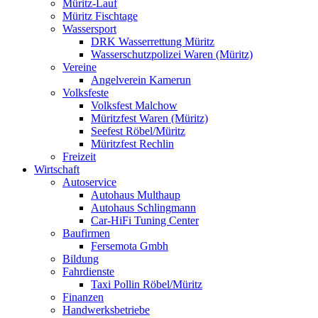
Müritz-Lauf
Müritz Fischtage
Wassersport
DRK Wasserrettung Müritz
Wasserschutzpolizei Waren (Müritz)
Vereine
Angelverein Kamerun
Volksfeste
Volksfest Malchow
Müritzfest Waren (Müritz)
Seefest Röbel/Müritz
Müritzfest Rechlin
Freizeit
Wirtschaft
Autoservice
Autohaus Multhaup
Autohaus Schlingmann
Car-HiFi Tuning Center
Baufirmen
Fersemota Gmbh
Bildung
Fahrdienste
Taxi Pollin Röbel/Müritz
Finanzen
Handwerksbetriebe