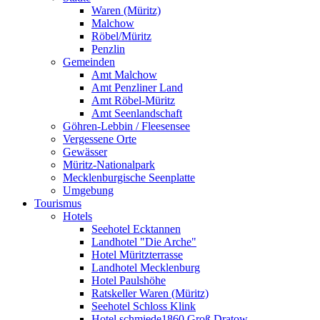
Waren (Müritz)
Malchow
Röbel/Müritz
Penzlin
Gemeinden
Amt Malchow
Amt Penzliner Land
Amt Röbel-Müritz
Amt Seenlandschaft
Göhren-Lebbin / Fleesensee
Vergessene Orte
Gewässer
Müritz-Nationalpark
Mecklenburgische Seenplatte
Umgebung
Tourismus
Hotels
Seehotel Ecktannen
Landhotel "Die Arche"
Hotel Müritzterrasse
Landhotel Mecklenburg
Hotel Paulshöhe
Ratskeller Waren (Müritz)
Seehotel Schloss Klink
Hotel schmiede1860 Groß Dratow