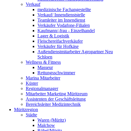
Verkauf
medizinische Fachangestellte
Verkauf/ Innendienststelle
Teamleiter im Innendienst
Verkäufer Vodafone-Filialen
Kaufmann/-frau - Einzelhandel
Lager & Logistik
Fleischereifachverkäufer
Verkäufer für Hofkäse
Außendienstmitarbeiter Agropartner Neu
Schloen
Wellness & Fitness
Masseur
Rettungsschwimmer
Marina Mitarbeiter
Küster
Regionalmanager
Mitarbeiter Marketing Müritzeum
Assistenten der Geschäftsleitung
Bereichsleiter Medizintechnik
Müritzregion
Städte
Waren (Müritz)
Malchow
Röbel/Müritz