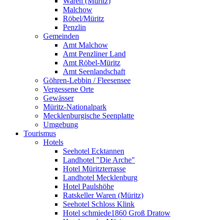
Waren (Müritz)
Malchow
Röbel/Müritz
Penzlin
Gemeinden
Amt Malchow
Amt Penzliner Land
Amt Röbel-Müritz
Amt Seenlandschaft
Göhren-Lebbin / Fleesensee
Vergessene Orte
Gewässer
Müritz-Nationalpark
Mecklenburgische Seenplatte
Umgebung
Tourismus
Hotels
Seehotel Ecktannen
Landhotel "Die Arche"
Hotel Müritzterrasse
Landhotel Mecklenburg
Hotel Paulshöhe
Ratskeller Waren (Müritz)
Seehotel Schloss Klink
Hotel schmiede1860 Groß Dratow