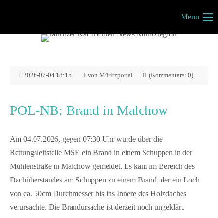
Menu
Müritzportal
Vilma Jönsson
Fresiavej 4C
4420 Regstrup
2026-07-04 18:15
von Müritzportal
(Kommentare: 0)
Dänemark
POL-NB: Brand in Malchow
Kontakt
Am 04.07.2026, gegen 07:30 Uhr wurde über die
info@mueritzportal.de
Rettungsleitstelle MSE ein Brand in einem Schuppen in der
Mühlenstraße in Malchow gemeldet. Es kam im Bereich des
Info´s
Dachüberstandes am Schuppen zu einem Brand, der ein Loch
von ca. 50cm Durchmesser bis ins Innere des Holzdaches
Impressum
verursachte. Die Brandursache ist derzeit noch ungeklärt.
Datenschutz