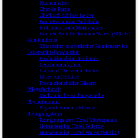
Küchenhelfer
Chef de Partie
Chefkoch Schloss Leizen
Koch Restaurant Paulshöhe
Frühstückskoch Müritzpalais
Koch Seehotel Ecktannen Waren (Müritz)
Kundendienst
Mitarbeiter telefonischer Kundenservice
Lebensmittelproduktion
Produktionsleiter Freiland-
Legehennenfarmen
Landwirt / Servicetechniker
Käser für Hofkäse
Produktionshelfer Käserei
Pflegefachkraft
Medizinische Fachangestellte
Physiotherapie
Physiotherapeut / Masseur
Reinigungskraft
Reinigungskraft Hotel Müritzpalais
Housekeeping Hotel Federow
Housekeeping Hotel Waren (Müritz)