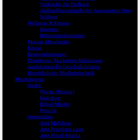
Verkäufer für Hofkäse
Außendienstmitarbeiter Agropartner Neu
Schloen
Wellness & Fitness
Masseur
Rettungsschwimmer
Marina Mitarbeiter
Küster
Regionalmanager
Mitarbeiter Marketing Müritzeum
Assistenten der Geschäftsleitung
Bereichsleiter Medizintechnik
Müritzregion
Städte
Waren (Müritz)
Malchow
Röbel/Müritz
Penzlin
Gemeinden
Amt Malchow
Amt Penzliner Land
Amt Röbel-Müritz