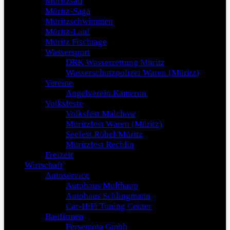
Müritzsail
Müritz-Saga
Müritzschwimmen
Müritz-Lauf
Müritz Fischtage
Wassersport
DRK Wasserrettung Müritz
Wasserschutzpolizei Waren (Müritz)
Vereine
Angelverein Kamerun
Volksfeste
Volksfest Malchow
Müritzfest Waren (Müritz)
Seefest Röbel/Müritz
Müritzfest Rechlin
Freizeit
Wirtschaft
Autoservice
Autohaus Multhaup
Autohaus Schlingmann
Car-HiFi Tuning Center
Baufirmen
Fersemota Gmbh