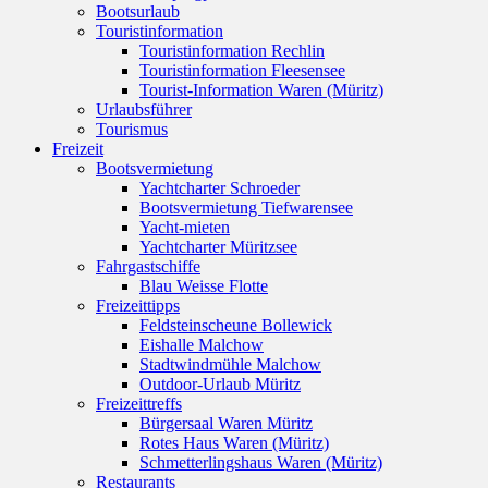
Bootsurlaub
Touristinformation
Touristinformation Rechlin
Touristinformation Fleesensee
Tourist-Information Waren (Müritz)
Urlaubsführer
Tourismus
Freizeit
Bootsvermietung
Yachtcharter Schroeder
Bootsvermietung Tiefwarensee
Yacht-mieten
Yachtcharter Müritzsee
Fahrgastschiffe
Blau Weisse Flotte
Freizeittipps
Feldsteinscheune Bollewick
Eishalle Malchow
Stadtwindmühle Malchow
Outdoor-Urlaub Müritz
Freizeittreffs
Bürgersaal Waren Müritz
Rotes Haus Waren (Müritz)
Schmetterlingshaus Waren (Müritz)
Restaurants