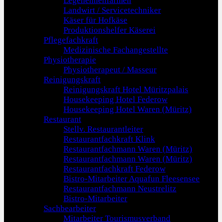
Legehennenfarmen
Landwirt / Servicetechniker
Käser für Hofkäse
Produktionshelfer Käserei
Pflegefachkraft
Medizinische Fachangestellte
Physiotherapie
Physiotherapeut / Masseur
Reinigungskraft
Reinigungskraft Hotel Müritzpalais
Housekeeping Hotel Federow
Housekeeping Hotel Waren (Müritz)
Restaurant
Stellv. Restaurantleiter
Restaurantfachkraft Klink
Restaurantfachmann Waren (Müritz)
Restaurantfachmann Waren (Müritz)
Restaurantfachkraft Federow
Bistro-Mitarbeiter Aquafun Fleesensee
Restaurantfachmann Neustrelitz
Bistro-Mitarbeiter
Sachbearbeiter
Mitarbeiter Tourismusverband