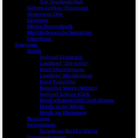
Amt Seenlandschaft
Göhren-Lebbin / Fleesensee
Vergessene Orte
Gewässer
Müritz-Nationalpark
Mecklenburgische Seenplatte
Umgebung
Tourismus
Hotels
Seehotel Ecktannen
Landhotel "Die Arche"
Hotel Müritzterrasse
Landhotel Mecklenburg
Hotel Paulshöhe
Ratskeller Waren (Müritz)
Seehotel Schloss Klink
Hotel schmiede1860 Groß Dratow
Hotels an der Müritz
Hotels am Fleesensee
Pensionen
Ferienhäuser
Ferienhaus Rechlin Müritz
Ferienwohnungen