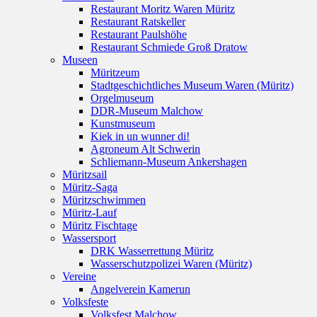
Restaurant Moritz Waren Müritz
Restaurant Ratskeller
Restaurant Paulshöhe
Restaurant Schmiede Groß Dratow
Museen
Müritzeum
Stadtgeschichtliches Museum Waren (Müritz)
Orgelmuseum
DDR-Museum Malchow
Kunstmuseum
Kiek in un wunner di!
Agroneum Alt Schwerin
Schliemann-Museum Ankershagen
Müritzsail
Müritz-Saga
Müritzschwimmen
Müritz-Lauf
Müritz Fischtage
Wassersport
DRK Wasserrettung Müritz
Wasserschutzpolizei Waren (Müritz)
Vereine
Angelverein Kamerun
Volksfeste
Volksfest Malchow