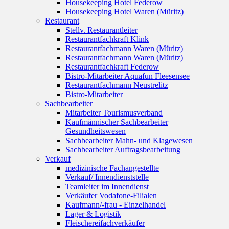
Housekeeping Hotel Federow
Housekeeping Hotel Waren (Müritz)
Restaurant
Stellv. Restaurantleiter
Restaurantfachkraft Klink
Restaurantfachmann Waren (Müritz)
Restaurantfachmann Waren (Müritz)
Restaurantfachkraft Federow
Bistro-Mitarbeiter Aquafun Fleesensee
Restaurantfachmann Neustrelitz
Bistro-Mitarbeiter
Sachbearbeiter
Mitarbeiter Tourismusverband
Kaufmännischer Sachbearbeiter
Gesundheitswesen
Sachbearbeiter Mahn- und Klagewesen
Sachbearbeiter Auftragsbearbeitung
Verkauf
medizinische Fachangestellte
Verkauf/ Innendienststelle
Teamleiter im Innendienst
Verkäufer Vodafone-Filialen
Kaufmann/-frau - Einzelhandel
Lager & Logistik
Fleischereifachverkäufer