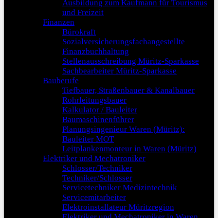
Ausbildung zum Kaufmann für Tourismus
und Freizeit
Finanzen
Bürokraft
Sozialversicherungsfachangestellte
Finanzbuchhaltung
Stellenausschreibung Müritz-Sparkasse
Sachbearbeiter Müritz-Sparkasse
Bauberufe
Tiefbauer, Straßenbauer & Kanalbauer
Rohrleitungsbauer
Kalkulator / Bauleiter
Baumaschinenführer
Planungsingenieur Waren (Müritz):
Bauleiter MOT
Leitplankenmonteur in Waren (Müritz)
Elektriker und Mechatroniker
Schlosser/Techniker
Techniker/Schlosser
Servicetechniker Medizintechnik
Servicemitarbeiter
Elektroinstallateur Müritzregion
Elektriker und Mechatroniker in Waren