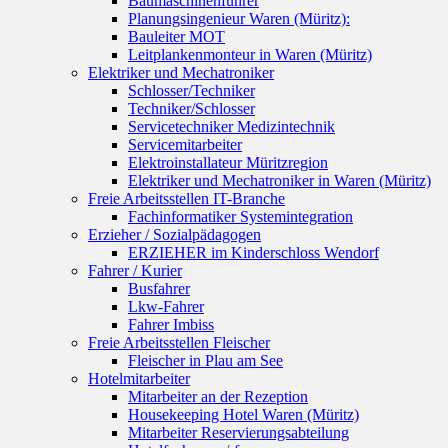
Baumaschinenführer
Planungsingenieur Waren (Müritz):
Bauleiter MOT
Leitplankenmonteur in Waren (Müritz)
Elektriker und Mechatroniker
Schlosser/Techniker
Techniker/Schlosser
Servicetechniker Medizintechnik
Servicemitarbeiter
Elektroinstallateur Müritzregion
Elektriker und Mechatroniker in Waren (Müritz)
Freie Arbeitsstellen IT-Branche
Fachinformatiker Systemintegration
Erzieher / Sozialpädagogen
ERZIEHER im Kinderschloss Wendorf
Fahrer / Kurier
Busfahrer
Lkw-Fahrer
Fahrer Imbiss
Freie Arbeitsstellen Fleischer
Fleischer in Plau am See
Hotelmitarbeiter
Mitarbeiter an der Rezeption
Housekeeping Hotel Waren (Müritz)
Mitarbeiter Reservierungsabteilung