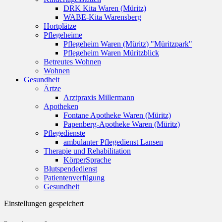
DRK Kita Waren (Müritz)
WABE-Kita Warensberg
Hortplätze
Pflegeheime
Pflegeheim Waren (Müritz) "Müritzpark"
Pflegeheim Waren Müritzblick
Betreutes Wohnen
Wohnen
Gesundheit
Ärtze
Arztpraxis Millermann
Apotheken
Fontane Apotheke Waren (Müritz)
Papenberg-Apotheke Waren (Müritz)
Pflegedienste
ambulanter Pflegedienst Lansen
Therapie und Rehabilitation
KörperSprache
Blutspendedienst
Patientenverfügung
Gesundheit
Einstellungen gespeichert