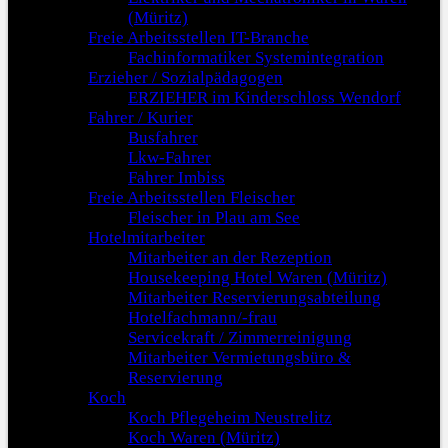
(Müritz)
Freie Arbeitsstellen IT-Branche
Fachinformatiker Systemintegration
Erzieher / Sozialpädagogen
ERZIEHER im Kinderschloss Wendorf
Fahrer / Kurier
Busfahrer
Lkw-Fahrer
Fahrer Imbiss
Freie Arbeitsstellen Fleischer
Fleischer in Plau am See
Hotelmitarbeiter
Mitarbeiter an der Rezeption
Housekeeping Hotel Waren (Müritz)
Mitarbeiter Reservierungsabteilung
Hotelfachmann/-frau
Servicekraft / Zimmerreinigung
Mitarbeiter Vermietungsbüro &
Reservierung
Koch
Koch Pflegeheim Neustrelitz
Koch Waren (Müritz)