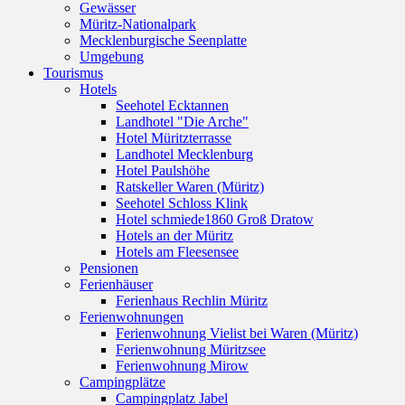
Gewässer
Müritz-Nationalpark
Mecklenburgische Seenplatte
Umgebung
Tourismus
Hotels
Seehotel Ecktannen
Landhotel "Die Arche"
Hotel Müritzterrasse
Landhotel Mecklenburg
Hotel Paulshöhe
Ratskeller Waren (Müritz)
Seehotel Schloss Klink
Hotel schmiede1860 Groß Dratow
Hotels an der Müritz
Hotels am Fleesensee
Pensionen
Ferienhäuser
Ferienhaus Rechlin Müritz
Ferienwohnungen
Ferienwohnung Vielist bei Waren (Müritz)
Ferienwohnung Müritzsee
Ferienwohnung Mirow
Campingplätze
Campingplatz Jabel