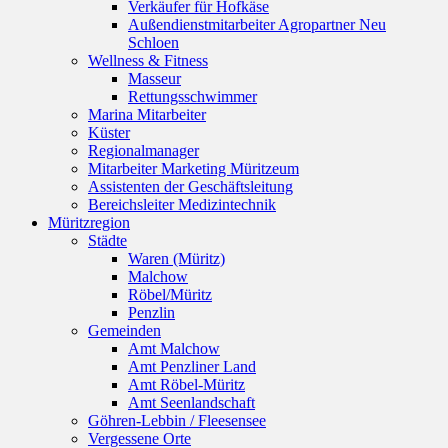
Verkäufer für Hofkäse
Außendienstmitarbeiter Agropartner Neu
Schloen
Wellness & Fitness
Masseur
Rettungsschwimmer
Marina Mitarbeiter
Küster
Regionalmanager
Mitarbeiter Marketing Müritzeum
Assistenten der Geschäftsleitung
Bereichsleiter Medizintechnik
Müritzregion
Städte
Waren (Müritz)
Malchow
Röbel/Müritz
Penzlin
Gemeinden
Amt Malchow
Amt Penzliner Land
Amt Röbel-Müritz
Amt Seenlandschaft
Göhren-Lebbin / Fleesensee
Vergessene Orte