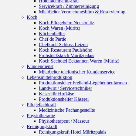
Hotelfachmann/-frau
Servicekraft / Zimmerreinigung
Mitarbeiter Vermietungsbüro & Reservierung
Koch
Koch Pflegeheim Neustrelitz
Koch Waren (Müritz)
Küchenhelfer
Chef de Partie
Chefkoch Schloss Leizen
Koch Restaurant Paulshöhe
Frühstückskoch Müritzpalais
Koch Seehotel Ecktannen Waren (Müritz)
Kundendienst
Mitarbeiter telefonischer Kundenservice
Lebensmittelproduktion
Produktionsleiter Freiland-Legehennenfarmen
Landwirt / Servicetechniker
Käser für Hofkäse
Produktionshelfer Käserei
Pflegefachkraft
Medizinische Fachangestellte
Physiotherapie
Physiotherapeut / Masseur
Reinigungskraft
Reinigungskraft Hotel Müritzpalais