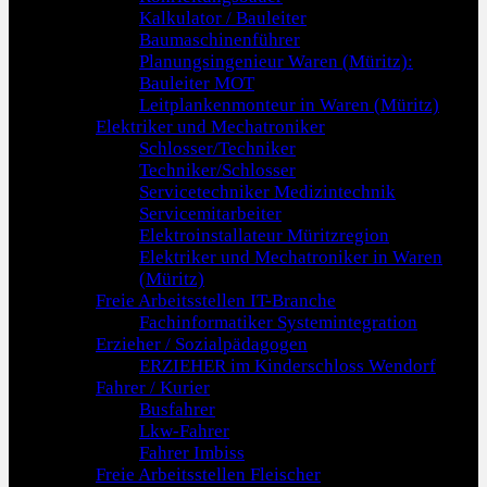
Kalkulator / Bauleiter
Baumaschinenführer
Planungsingenieur Waren (Müritz):
Bauleiter MOT
Leitplankenmonteur in Waren (Müritz)
Elektriker und Mechatroniker
Schlosser/Techniker
Techniker/Schlosser
Servicetechniker Medizintechnik
Servicemitarbeiter
Elektroinstallateur Müritzregion
Elektriker und Mechatroniker in Waren
(Müritz)
Freie Arbeitsstellen IT-Branche
Fachinformatiker Systemintegration
Erzieher / Sozialpädagogen
ERZIEHER im Kinderschloss Wendorf
Fahrer / Kurier
Busfahrer
Lkw-Fahrer
Fahrer Imbiss
Freie Arbeitsstellen Fleischer