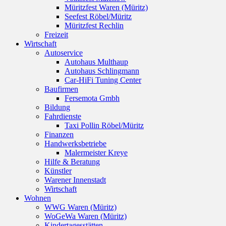
Müritzfest Waren (Müritz)
Seefest Röbel/Müritz
Müritzfest Rechlin
Freizeit
Wirtschaft
Autoservice
Autohaus Multhaup
Autohaus Schlingmann
Car-HiFi Tuning Center
Baufirmen
Fersemota Gmbh
Bildung
Fahrdienste
Taxi Pollin Röbel/Müritz
Finanzen
Handwerksbetriebe
Malermeister Kreye
Hilfe & Beratung
Künstler
Warener Innenstadt
Wirtschaft
Wohnen
WWG Waren (Müritz)
WoGeWa Waren (Müritz)
Kindertagesstätten