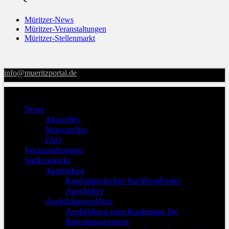
Müritzer-News
Müritzer-Veranstaltungen
Müritzer-Stellenmarkt
info@mueritzportal.de
Menu
News
Aktuelles
Newsarchiv
FAQ
Veranstaltungen
Stellenmarkt
Apotheken
Kaufmännischer Sachbearbeiter
Apotheker
Ausbildungsplätze
Ausbildung zum Kaufmann für
Büromanagement