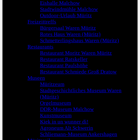
Eishalle Malchow
Stadtwindmühle Malchow
Outdoor-Urlaub Müritz
Freizeittreffs
Bürgersaal Waren Müritz
Rotes Haus Waren (Müritz)
Schmetterlingshaus Waren (Müritz)
Restaurants
Restaurant Moritz Waren Müritz
Restaurant Ratskeller
Restaurant Paulshöhe
Restaurant Schmiede Groß Dratow
Museen
Müritzeum
Stadtgeschichtliches Museum Waren
(Müritz)
Orgelmuseum
DDR-Museum Malchow
Kunstmuseum
Kiek in un wunner di!
Agroneum Alt Schwerin
Schliemann-Museum Ankershagen