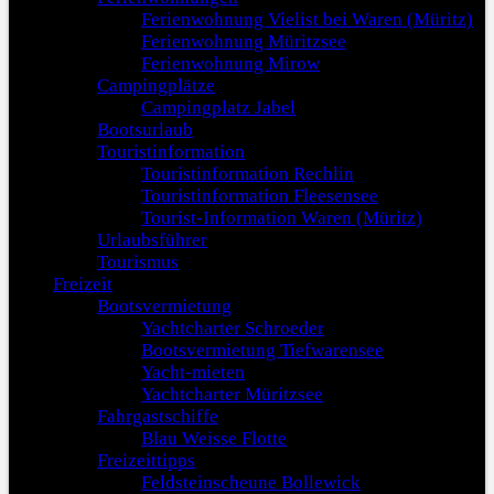
Ferienwohnung Vielist bei Waren (Müritz)
Ferienwohnung Müritzsee
Ferienwohnung Mirow
Campingplätze
Campingplatz Jabel
Bootsurlaub
Touristinformation
Touristinformation Rechlin
Touristinformation Fleesensee
Tourist-Information Waren (Müritz)
Urlaubsführer
Tourismus
Freizeit
Bootsvermietung
Yachtcharter Schroeder
Bootsvermietung Tiefwarensee
Yacht-mieten
Yachtcharter Müritzsee
Fahrgastschiffe
Blau Weisse Flotte
Freizeittipps
Feldsteinscheune Bollewick