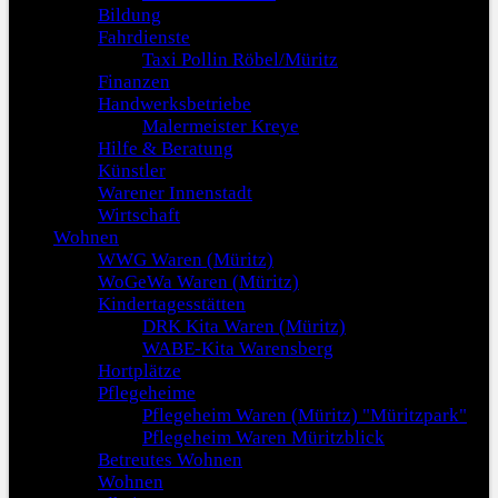
Bildung
Fahrdienste
Taxi Pollin Röbel/Müritz
Finanzen
Handwerksbetriebe
Malermeister Kreye
Hilfe & Beratung
Künstler
Warener Innenstadt
Wirtschaft
Wohnen
WWG Waren (Müritz)
WoGeWa Waren (Müritz)
Kindertagesstätten
DRK Kita Waren (Müritz)
WABE-Kita Warensberg
Hortplätze
Pflegeheime
Pflegeheim Waren (Müritz) "Müritzpark"
Pflegeheim Waren Müritzblick
Betreutes Wohnen
Wohnen