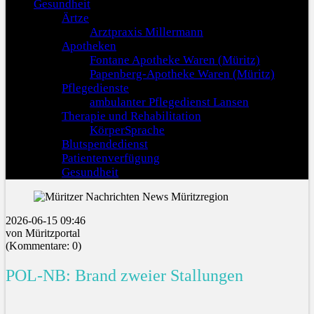
Gesundheit
Ärtze
Arztpraxis Millermann
Apotheken
Fontane Apotheke Waren (Müritz)
Papenberg-Apotheke Waren (Müritz)
Pflegedienste
ambulanter Pflegedienst Lansen
Therapie und Rehabilitation
KörperSprache
Blutspendedienst
Patientenverfügung
Gesundheit
2026-06-15 09:46
von Müritzportal
(Kommentare: 0)
POL-NB: Brand zweier Stallungen