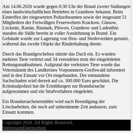
Am 14.06.2026 wurde gegen 0:30 Uhr der Brand zweier Stallungen
eines landwirtschaftlichen Betriebes in Grambow bekannt. Beim
Eintreffen der eingesetzten Polizeibeamten sowie der insgesamt 51
Mitgliedern der Freiwilligen Feuerwehren Krackow, Glasow,
Löcknitz, Ramin, Bismark, Plöwen, Grambow und Ladenthin
standen die Ställe bereits in voller Ausdehnung in Brand. Ein
Gebäude wurde zur Lagerung von Heu- und Strohvorräten genutzt,
während das zweite Objekt der Rinderhaltung diente.
Durch das Brandgeschehen stürzte das Dach ein. Es wurden
mehrere Tiere verletzt und 34 verendeten trotz der eingeleiteten
Rettungsmaßnahmen. Aufgrund der verletzten Tiere wurde das
Veterinäramt des Landkreises Vorpommern-Greifswald informiert
und in den Einsatz vor Ort eingebunden. Der entstandene
Sachschaden wird derzeit auf ca. 300.000 Euro geschätzt. Die
Kriminalpolizei hat die Ermittlungen zur Brandursache
aufgenommen und ein Strafverfahren eingeleitet.
Ein Brandursachenermittler wird nach Beendigung der
Löscharbeiten, die noch auf unbestimmte Zeit andauern, zum
Einsatz kommen.
Copyright 2026. All Rights Reserved.
Impressum
Datenschutz