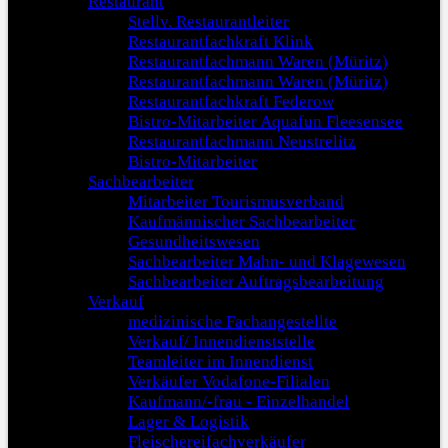
Restaurant
Stellv. Restaurantleiter
Restaurantfachkraft Klink
Restaurantfachmann Waren (Müritz)
Restaurantfachmann Waren (Müritz)
Restaurantfachkraft Federow
Bistro-Mitarbeiter Aquafun Fleesensee
Restaurantfachmann Neustrelitz
Bistro-Mitarbeiter
Sachbearbeiter
Mitarbeiter Tourismusverband
Kaufmännischer Sachbearbeiter
Gesundheitswesen
Sachbearbeiter Mahn- und Klagewesen
Sachbearbeiter Auftragsbearbeitung
Verkauf
medizinische Fachangestellte
Verkauf/ Innendienststelle
Teamleiter im Innendienst
Verkäufer Vodafone-Filialen
Kaufmann/-frau - Einzelhandel
Lager & Logistik
Fleischereifachverkäufer