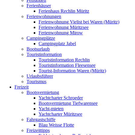
Pensionen
Ferienhäuser
Ferienhaus Rechlin Müritz
Ferienwohnungen
Ferienwohnung Vielist bei Waren (Müritz)
Ferienwohnung Müritzsee
Ferienwohnung Mirow
Campingplätze
Campingplatz Jabel
Bootsurlaub
Touristinformation
Touristinformation Rechlin
Touristinformation Fleesensee
Tourist-Information Waren (Müritz)
Urlaubsführer
Tourismus
Freizeit
Bootsvermietung
Yachtcharter Schroeder
Bootsvermietung Tiefwarensee
Yacht-mieten
Yachtcharter Müritzsee
Fahrgastschiffe
Blau Weisse Flotte
Freizeittipps