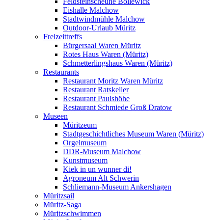
Feldsteinscheune Bollewick
Eishalle Malchow
Stadtwindmühle Malchow
Outdoor-Urlaub Müritz
Freizeittreffs
Bürgersaal Waren Müritz
Rotes Haus Waren (Müritz)
Schmetterlingshaus Waren (Müritz)
Restaurants
Restaurant Moritz Waren Müritz
Restaurant Ratskeller
Restaurant Paulshöhe
Restaurant Schmiede Groß Dratow
Museen
Müritzeum
Stadtgeschichtliches Museum Waren (Müritz)
Orgelmuseum
DDR-Museum Malchow
Kunstmuseum
Kiek in un wunner di!
Agroneum Alt Schwerin
Schliemann-Museum Ankershagen
Müritzsail
Müritz-Saga
Müritzschwimmen