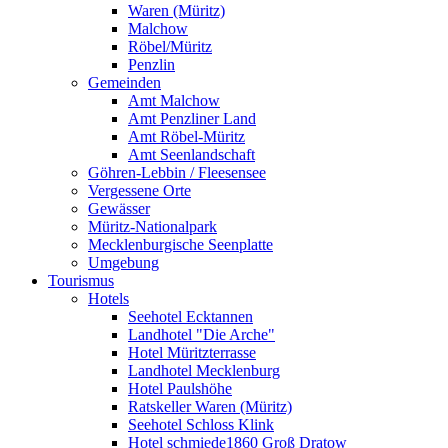
Waren (Müritz)
Malchow
Röbel/Müritz
Penzlin
Gemeinden
Amt Malchow
Amt Penzliner Land
Amt Röbel-Müritz
Amt Seenlandschaft
Göhren-Lebbin / Fleesensee
Vergessene Orte
Gewässer
Müritz-Nationalpark
Mecklenburgische Seenplatte
Umgebung
Tourismus
Hotels
Seehotel Ecktannen
Landhotel "Die Arche"
Hotel Müritzterrasse
Landhotel Mecklenburg
Hotel Paulshöhe
Ratskeller Waren (Müritz)
Seehotel Schloss Klink
Hotel schmiede1860 Groß Dratow