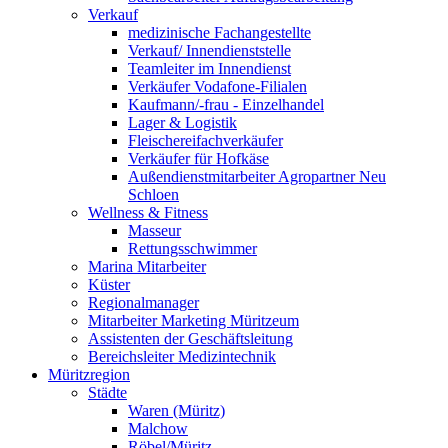
Verkauf
medizinische Fachangestellte
Verkauf/ Innendienststelle
Teamleiter im Innendienst
Verkäufer Vodafone-Filialen
Kaufmann/-frau - Einzelhandel
Lager & Logistik
Fleischereifachverkäufer
Verkäufer für Hofkäse
Außendienstmitarbeiter Agropartner Neu
Schloen
Wellness & Fitness
Masseur
Rettungsschwimmer
Marina Mitarbeiter
Küster
Regionalmanager
Mitarbeiter Marketing Müritzeum
Assistenten der Geschäftsleitung
Bereichsleiter Medizintechnik
Müritzregion
Städte
Waren (Müritz)
Malchow
Röbel/Müritz