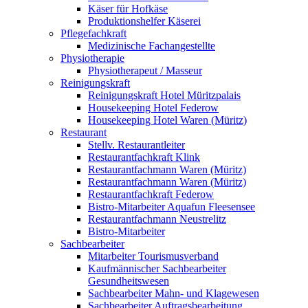
Käser für Hofkäse
Produktionshelfer Käserei
Pflegefachkraft
Medizinische Fachangestellte
Physiotherapie
Physiotherapeut / Masseur
Reinigungskraft
Reinigungskraft Hotel Müritzpalais
Housekeeping Hotel Federow
Housekeeping Hotel Waren (Müritz)
Restaurant
Stellv. Restaurantleiter
Restaurantfachkraft Klink
Restaurantfachmann Waren (Müritz)
Restaurantfachmann Waren (Müritz)
Restaurantfachkraft Federow
Bistro-Mitarbeiter Aquafun Fleesensee
Restaurantfachmann Neustrelitz
Bistro-Mitarbeiter
Sachbearbeiter
Mitarbeiter Tourismusverband
Kaufmännischer Sachbearbeiter
Gesundheitswesen
Sachbearbeiter Mahn- und Klagewesen
Sachbearbeiter Auftragsbearbeitung