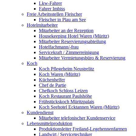
Lkw-Fahrer
Fahrer Imbiss
Freie Arbeitsstellen Fleischer
Fleischer in Plau am See
Hotelmitarbeiter
Mitarbeiter an der Rezeption
Housekeeping Hotel Waren (Müritz)
Mitarbeiter Reservierungsabteilung
Hotelfachmann/-frau
Servicekraft / Zimmerreinigung
Mitarbeiter Vermietungsbüro & Reservierung
Koch
Koch Pflegeheim Neustrelitz
Koch Waren (Müritz)
Küchenhelfer
Chef de Partie
Chefkoch Schloss Leizen
Koch Restaurant Paulshöhe
Frühstückskoch Müritzpalais
Koch Seehotel Ecktannen Waren (Müritz)
Kundendienst
Mitarbeiter telefonischer Kundenservice
Lebensmittelproduktion
Produktionsleiter Freiland-Legehennenfarmen
Landwirt / Servicetechniker