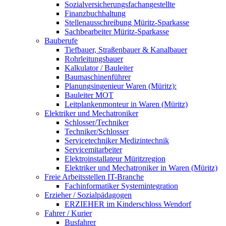
Sozialversicherungsfachangestellte
Finanzbuchhaltung
Stellenausschreibung Müritz-Sparkasse
Sachbearbeiter Müritz-Sparkasse
Bauberufe
Tiefbauer, Straßenbauer & Kanalbauer
Rohrleitungsbauer
Kalkulator / Bauleiter
Baumaschinenführer
Planungsingenieur Waren (Müritz):
Bauleiter MOT
Leitplankenmonteur in Waren (Müritz)
Elektriker und Mechatroniker
Schlosser/Techniker
Techniker/Schlosser
Servicetechniker Medizintechnik
Servicemitarbeiter
Elektroinstallateur Müritzregion
Elektriker und Mechatroniker in Waren (Müritz)
Freie Arbeitsstellen IT-Branche
Fachinformatiker Systemintegration
Erzieher / Sozialpädagogen
ERZIEHER im Kinderschloss Wendorf
Fahrer / Kurier
Busfahrer