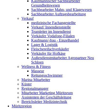
Kaufmännischer Sachbearbeiter
Gesundheitswesen
Sachbearbeiter Mahn- und Klagewesen
Sachbearbeiter Auftragsbearbeitung
Verkauf
medizinische Fachangestellte
Verkauf/ Innendienststelle
Teamleiter im Innendienst
Verkäufer Vodafone-Filialen
Kaufmann/-frau - Einzelhandel
Lager & Logistik
Fleischereifachverkäufer
Verkäufer für Hofkäse
Außendienstmitarbeiter Agropartner Neu
Schloen
Wellness & Fitness
Masseur
Rettungsschwimmer
Marina Mitarbeiter
Küster
Regionalmanager
Mitarbeiter Marketing Müritzeum
Assistenten der Geschäftsleitung
Bereichsleiter Medizintechnik
Müritzregion