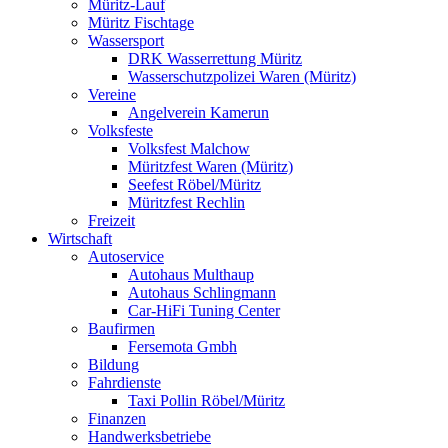
Müritz-Lauf
Müritz Fischtage
Wassersport
DRK Wasserrettung Müritz
Wasserschutzpolizei Waren (Müritz)
Vereine
Angelverein Kamerun
Volksfeste
Volksfest Malchow
Müritzfest Waren (Müritz)
Seefest Röbel/Müritz
Müritzfest Rechlin
Freizeit
Wirtschaft
Autoservice
Autohaus Multhaup
Autohaus Schlingmann
Car-HiFi Tuning Center
Baufirmen
Fersemota Gmbh
Bildung
Fahrdienste
Taxi Pollin Röbel/Müritz
Finanzen
Handwerksbetriebe