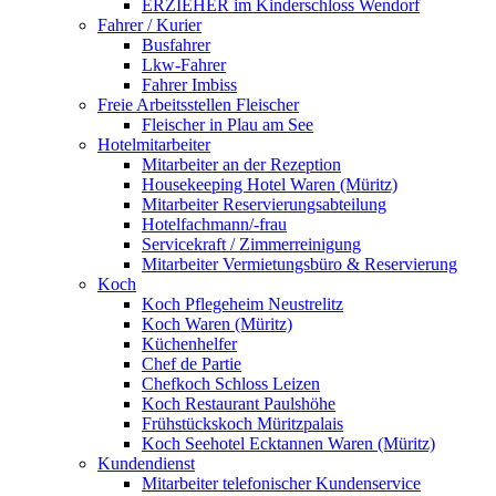
ERZIEHER im Kinderschloss Wendorf
Fahrer / Kurier
Busfahrer
Lkw-Fahrer
Fahrer Imbiss
Freie Arbeitsstellen Fleischer
Fleischer in Plau am See
Hotelmitarbeiter
Mitarbeiter an der Rezeption
Housekeeping Hotel Waren (Müritz)
Mitarbeiter Reservierungsabteilung
Hotelfachmann/-frau
Servicekraft / Zimmerreinigung
Mitarbeiter Vermietungsbüro & Reservierung
Koch
Koch Pflegeheim Neustrelitz
Koch Waren (Müritz)
Küchenhelfer
Chef de Partie
Chefkoch Schloss Leizen
Koch Restaurant Paulshöhe
Frühstückskoch Müritzpalais
Koch Seehotel Ecktannen Waren (Müritz)
Kundendienst
Mitarbeiter telefonischer Kundenservice