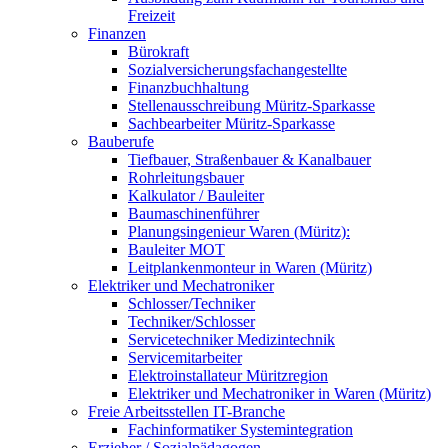
Freizeit
Finanzen
Bürokraft
Sozialversicherungsfachangestellte
Finanzbuchhaltung
Stellenausschreibung Müritz-Sparkasse
Sachbearbeiter Müritz-Sparkasse
Bauberufe
Tiefbauer, Straßenbauer & Kanalbauer
Rohrleitungsbauer
Kalkulator / Bauleiter
Baumaschinenführer
Planungsingenieur Waren (Müritz):
Bauleiter MOT
Leitplankenmonteur in Waren (Müritz)
Elektriker und Mechatroniker
Schlosser/Techniker
Techniker/Schlosser
Servicetechniker Medizintechnik
Servicemitarbeiter
Elektroinstallateur Müritzregion
Elektriker und Mechatroniker in Waren (Müritz)
Freie Arbeitsstellen IT-Branche
Fachinformatiker Systemintegration
Erzieher / Sozialpädagogen