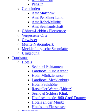
Penzlin
Gemeinden
Amt Malchow
Amt Penzliner Land
Amt Röbel-Müritz
Amt Seenlandschaft
Göhren-Lebbin / Fleesensee
Vergessene Orte
Gewässer
Müritz-Nationalpark
Mecklenburgische Seenplatte
Umgebung
Tourismus
Hotels
Seehotel Ecktannen
Landhotel "Die Arche"
Hotel Müritzterrasse
Landhotel Mecklenburg
Hotel Paulshöhe
Ratskeller Waren (Müritz)
Seehotel Schloss Klink
Hotel schmiede1860 Groß Dratow
Hotels an der Müritz
Hotels am Fleesensee