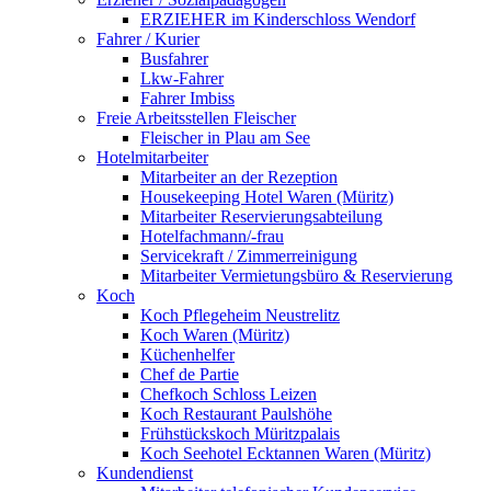
ERZIEHER im Kinderschloss Wendorf
Fahrer / Kurier
Busfahrer
Lkw-Fahrer
Fahrer Imbiss
Freie Arbeitsstellen Fleischer
Fleischer in Plau am See
Hotelmitarbeiter
Mitarbeiter an der Rezeption
Housekeeping Hotel Waren (Müritz)
Mitarbeiter Reservierungsabteilung
Hotelfachmann/-frau
Servicekraft / Zimmerreinigung
Mitarbeiter Vermietungsbüro & Reservierung
Koch
Koch Pflegeheim Neustrelitz
Koch Waren (Müritz)
Küchenhelfer
Chef de Partie
Chefkoch Schloss Leizen
Koch Restaurant Paulshöhe
Frühstückskoch Müritzpalais
Koch Seehotel Ecktannen Waren (Müritz)
Kundendienst