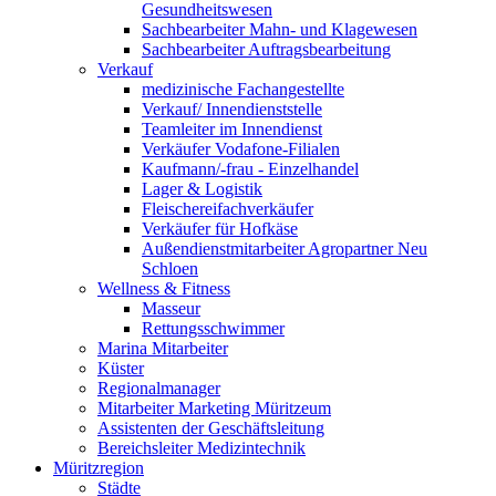
Gesundheitswesen
Sachbearbeiter Mahn- und Klagewesen
Sachbearbeiter Auftragsbearbeitung
Verkauf
medizinische Fachangestellte
Verkauf/ Innendienststelle
Teamleiter im Innendienst
Verkäufer Vodafone-Filialen
Kaufmann/-frau - Einzelhandel
Lager & Logistik
Fleischereifachverkäufer
Verkäufer für Hofkäse
Außendienstmitarbeiter Agropartner Neu
Schloen
Wellness & Fitness
Masseur
Rettungsschwimmer
Marina Mitarbeiter
Küster
Regionalmanager
Mitarbeiter Marketing Müritzeum
Assistenten der Geschäftsleitung
Bereichsleiter Medizintechnik
Müritzregion
Städte