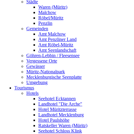
Städte
Waren (Müritz)
Malchow
Röbel/Müritz
Penzlin
Gemeinden
Amt Malchow
Amt Penzliner Land
Amt Röbel-Müritz
Amt Seenlandschaft
Göhren-Lebbin / Fleesensee
Vergessene Orte
Gewässer
Müritz-Nationalpark
Mecklenburgische Seenplatte
Umgebung
Tourismus
Hotels
Seehotel Ecktannen
Landhotel "Die Arche"
Hotel Müritzterrasse
Landhotel Mecklenburg
Hotel Paulshöhe
Ratskeller Waren (Müritz)
Seehotel Schloss Klink