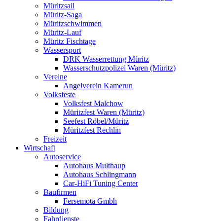
Müritzsail
Müritz-Saga
Müritzschwimmen
Müritz-Lauf
Müritz Fischtage
Wassersport
DRK Wasserrettung Müritz
Wasserschutzpolizei Waren (Müritz)
Vereine
Angelverein Kamerun
Volksfeste
Volksfest Malchow
Müritzfest Waren (Müritz)
Seefest Röbel/Müritz
Müritzfest Rechlin
Freizeit
Wirtschaft
Autoservice
Autohaus Multhaup
Autohaus Schlingmann
Car-HiFi Tuning Center
Baufirmen
Fersemota Gmbh
Bildung
Fahrdienste