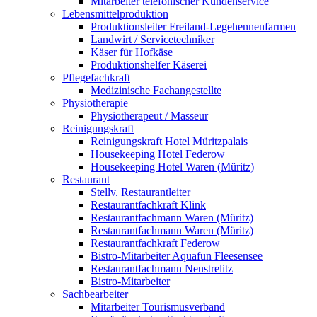
Mitarbeiter telefonischer Kundenservice
Lebensmittelproduktion
Produktionsleiter Freiland-Legehennenfarmen
Landwirt / Servicetechniker
Käser für Hofkäse
Produktionshelfer Käserei
Pflegefachkraft
Medizinische Fachangestellte
Physiotherapie
Physiotherapeut / Masseur
Reinigungskraft
Reinigungskraft Hotel Müritzpalais
Housekeeping Hotel Federow
Housekeeping Hotel Waren (Müritz)
Restaurant
Stellv. Restaurantleiter
Restaurantfachkraft Klink
Restaurantfachmann Waren (Müritz)
Restaurantfachmann Waren (Müritz)
Restaurantfachkraft Federow
Bistro-Mitarbeiter Aquafun Fleesensee
Restaurantfachmann Neustrelitz
Bistro-Mitarbeiter
Sachbearbeiter
Mitarbeiter Tourismusverband