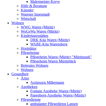
Malermeister Kreye
Hilfe & Beratung
Künstler
Warener Innenstadt
Wirtschaft
Wohnen
WWG Waren (Müritz)
WoGeWa Waren (Müritz)
Kindertagesstätten
DRK Kita Waren (Müritz)
WABE-Kita Warensberg
Hortplätze
Pflegeheime
Pflegeheim Waren (Müritz) "Müritzpark"
Pflegeheim Waren Müritzblick
Betreutes Wohnen
Wohnen
Gesundheit
Ärtze
Arztpraxis Millermann
Apotheken
Fontane Apotheke Waren (Müritz)
Papenberg-Apotheke Waren (Müritz)
Pflegedienste
ambulanter Pflegedienst Lansen