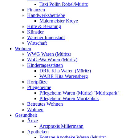
Taxi Pollin Röbel/Müritz
Finanzen
Handwerksbetriebe
Malermeister Kreye
Hilfe & Beratung
Künstler
Warener Innenstadt
Wirtschaft
Wohnen
WWG Waren (Müritz)
WoGeWa Waren (Müritz)
Kindertagesstätten
DRK Kita Waren (Müritz)
WABE-Kita Warensberg
Hortplätze
Pflegeheime
Pflegeheim Waren (Müritz) "Müritzpark"
Pflegeheim Waren Müritzblick
Betreutes Wohnen
Wohnen
Gesundheit
Ärtze
Arztpraxis Millermann
Apotheken
Fontane Apotheke Waren (Müritz)