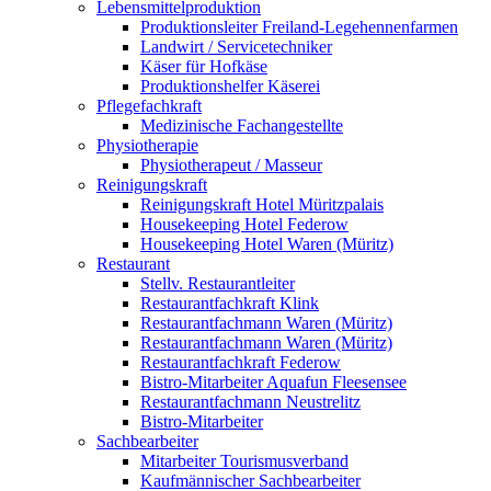
Lebensmittelproduktion
Produktionsleiter Freiland-Legehennenfarmen
Landwirt / Servicetechniker
Käser für Hofkäse
Produktionshelfer Käserei
Pflegefachkraft
Medizinische Fachangestellte
Physiotherapie
Physiotherapeut / Masseur
Reinigungskraft
Reinigungskraft Hotel Müritzpalais
Housekeeping Hotel Federow
Housekeeping Hotel Waren (Müritz)
Restaurant
Stellv. Restaurantleiter
Restaurantfachkraft Klink
Restaurantfachmann Waren (Müritz)
Restaurantfachmann Waren (Müritz)
Restaurantfachkraft Federow
Bistro-Mitarbeiter Aquafun Fleesensee
Restaurantfachmann Neustrelitz
Bistro-Mitarbeiter
Sachbearbeiter
Mitarbeiter Tourismusverband
Kaufmännischer Sachbearbeiter