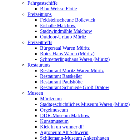
Fahrgastschiffe
Blau Weisse Flotte
Freizeittipps
Feldsteinscheune Bollewick
Eishalle Malchow
Stadtwindmühle Malchow
Outdoor-Urlaub Müritz
Freizeittreffs
Bürgersaal Waren Müritz
Rotes Haus Waren (Müritz)
Schmetterlingshaus Waren (Müritz)
Restaurants
Restaurant Moritz Waren Müritz
Restaurant Ratskeller
Restaurant Paulshöhe
Restaurant Schmiede Groß Dratow
Museen
Müritzeum
Stadtgeschichtliches Museum Waren (Müritz)
Orgelmuseum
DDR-Museum Malchow
Kunstmuseum
Kiek in un wunner di!
Agroneum Alt Schwerin
Schliemann-Museum Ankershagen