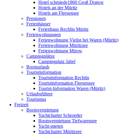
Hotel schmiede1860 Groß Dratow
Hotels an der Müritz
Hotels am Fleesensee
Pensionen
Ferienhäuser
Ferienhaus Rechlin Müritz
Ferienwohnungen
Ferienwohnung Vielist bei Waren (Müritz)
Ferienwohnung Müritzsee
Ferienwohnung Mirow
Campingplätze
Campingplatz Jabel
Bootsurlaub
Touristinformation
Touristinformation Rechlin
Touristinformation Fleesensee
Tourist-Information Waren (Müritz)
Urlaubsführer
Tourismus
Freizeit
Bootsvermietung
Yachtcharter Schroeder
Bootsvermietung Tiefwarensee
Yacht-mieten
Yachtcharter Müritzsee