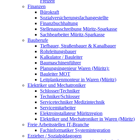
Freizeit
Finanzen
Bürokraft
Sozialversicherungsfachangestellte
Finanzbuchhaltung
Stellenausschreibung Müritz-Sparkasse
Sachbearbeiter Müritz-Sparkasse
Bauberufe
Tiefbauer, Straßenbauer & Kanalbauer
Rohrleitungsbauer
Kalkulator / Bauleiter
Baumaschinenführer
Planungsingenieur Waren (Müritz):
Bauleiter MOT
Leitplankenmonteur in Waren (Müritz)
Elektriker und Mechatroniker
Schlosser/Techniker
Techniker/Schlosser
Servicetechniker Medizintechnik
Servicemitarbeiter
Elektroinstallateur Müritzregion
Elektriker und Mechatroniker in Waren (Müritz)
Freie Arbeitsstellen IT-Branche
Fachinformatiker Systemintegration
Erzieher / Sozialpädagogen