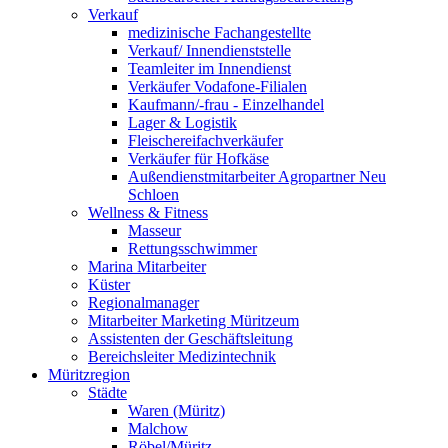
Verkauf
medizinische Fachangestellte
Verkauf/ Innendienststelle
Teamleiter im Innendienst
Verkäufer Vodafone-Filialen
Kaufmann/-frau - Einzelhandel
Lager & Logistik
Fleischereifachverkäufer
Verkäufer für Hofkäse
Außendienstmitarbeiter Agropartner Neu
Schloen
Wellness & Fitness
Masseur
Rettungsschwimmer
Marina Mitarbeiter
Küster
Regionalmanager
Mitarbeiter Marketing Müritzeum
Assistenten der Geschäftsleitung
Bereichsleiter Medizintechnik
Müritzregion
Städte
Waren (Müritz)
Malchow
Röbel/Müritz