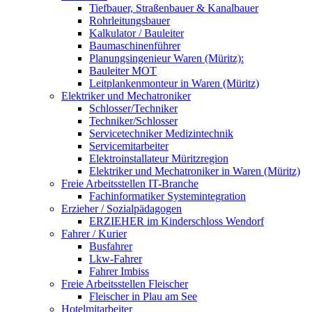
Tiefbauer, Straßenbauer & Kanalbauer
Rohrleitungsbauer
Kalkulator / Bauleiter
Baumaschinenführer
Planungsingenieur Waren (Müritz):
Bauleiter MOT
Leitplankenmonteur in Waren (Müritz)
Elektriker und Mechatroniker
Schlosser/Techniker
Techniker/Schlosser
Servicetechniker Medizintechnik
Servicemitarbeiter
Elektroinstallateur Müritzregion
Elektriker und Mechatroniker in Waren (Müritz)
Freie Arbeitsstellen IT-Branche
Fachinformatiker Systemintegration
Erzieher / Sozialpädagogen
ERZIEHER im Kinderschloss Wendorf
Fahrer / Kurier
Busfahrer
Lkw-Fahrer
Fahrer Imbiss
Freie Arbeitsstellen Fleischer
Fleischer in Plau am See
Hotelmitarbeiter