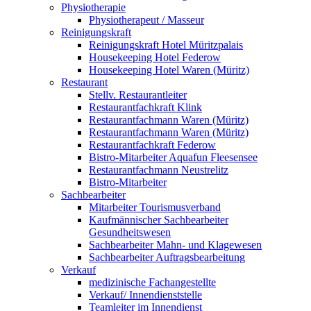
Physiotherapie
Physiotherapeut / Masseur
Reinigungskraft
Reinigungskraft Hotel Müritzpalais
Housekeeping Hotel Federow
Housekeeping Hotel Waren (Müritz)
Restaurant
Stellv. Restaurantleiter
Restaurantfachkraft Klink
Restaurantfachmann Waren (Müritz)
Restaurantfachmann Waren (Müritz)
Restaurantfachkraft Federow
Bistro-Mitarbeiter Aquafun Fleesensee
Restaurantfachmann Neustrelitz
Bistro-Mitarbeiter
Sachbearbeiter
Mitarbeiter Tourismusverband
Kaufmännischer Sachbearbeiter
Gesundheitswesen
Sachbearbeiter Mahn- und Klagewesen
Sachbearbeiter Auftragsbearbeitung
Verkauf
medizinische Fachangestellte
Verkauf/ Innendienststelle
Teamleiter im Innendienst