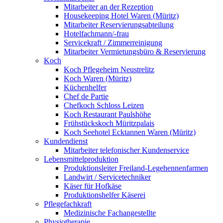
Mitarbeiter an der Rezeption
Housekeeping Hotel Waren (Müritz)
Mitarbeiter Reservierungsabteilung
Hotelfachmann/-frau
Servicekraft / Zimmerreinigung
Mitarbeiter Vermietungsbüro & Reservierung
Koch
Koch Pflegeheim Neustrelitz
Koch Waren (Müritz)
Küchenhelfer
Chef de Partie
Chefkoch Schloss Leizen
Koch Restaurant Paulshöhe
Frühstückskoch Müritzpalais
Koch Seehotel Ecktannen Waren (Müritz)
Kundendienst
Mitarbeiter telefonischer Kundenservice
Lebensmittelproduktion
Produktionsleiter Freiland-Legehennenfarmen
Landwirt / Servicetechniker
Käser für Hofkäse
Produktionshelfer Käserei
Pflegefachkraft
Medizinische Fachangestellte
Physiotherapie