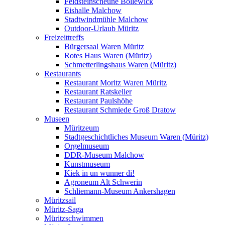
Feldsteinscheune Bollewick
Eishalle Malchow
Stadtwindmühle Malchow
Outdoor-Urlaub Müritz
Freizeittreffs
Bürgersaal Waren Müritz
Rotes Haus Waren (Müritz)
Schmetterlingshaus Waren (Müritz)
Restaurants
Restaurant Moritz Waren Müritz
Restaurant Ratskeller
Restaurant Paulshöhe
Restaurant Schmiede Groß Dratow
Museen
Müritzeum
Stadtgeschichtliches Museum Waren (Müritz)
Orgelmuseum
DDR-Museum Malchow
Kunstmuseum
Kiek in un wunner di!
Agroneum Alt Schwerin
Schliemann-Museum Ankershagen
Müritzsail
Müritz-Saga
Müritzschwimmen