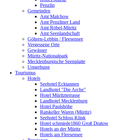
Penzlin
Gemeinden
Amt Malchow
Amt Penzliner Land
Amt Röbel-Müritz
Amt Seenlandschaft
Göhren-Lebbin / Fleesensee
Vergessene Orte
Gewässer
Müritz-Nationalpark
Mecklenburgische Seenplatte
Umgebung
Tourismus
Hotels
Seehotel Ecktannen
Landhotel "Die Arche"
Hotel Müritzterrasse
Landhotel Mecklenburg
Hotel Paulshöhe
Ratskeller Waren (Müritz)
Seehotel Schloss Klink
Hotel schmiede1860 Groß Dratow
Hotels an der Müritz
Hotels am Fleesensee