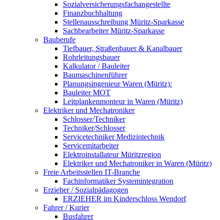
Sozialversicherungsfachangestellte
Finanzbuchhaltung
Stellenausschreibung Müritz-Sparkasse
Sachbearbeiter Müritz-Sparkasse
Bauberufe
Tiefbauer, Straßenbauer & Kanalbauer
Rohrleitungsbauer
Kalkulator / Bauleiter
Baumaschinenführer
Planungsingenieur Waren (Müritz):
Bauleiter MOT
Leitplankenmonteur in Waren (Müritz)
Elektriker und Mechatroniker
Schlosser/Techniker
Techniker/Schlosser
Servicetechniker Medizintechnik
Servicemitarbeiter
Elektroinstallateur Müritzregion
Elektriker und Mechatroniker in Waren (Müritz)
Freie Arbeitsstellen IT-Branche
Fachinformatiker Systemintegration
Erzieher / Sozialpädagogen
ERZIEHER im Kinderschloss Wendorf
Fahrer / Kurier
Busfahrer