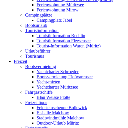
Ferienwohnung Müritzsee
Ferienwohnung Mirow
Campingplätze
Campingplatz Jabel
Bootsurlaub
Touristinformation
Touristinformation Rechlin
Touristinformation Fleesensee
Tourist-Information Waren (Müritz)
Urlaubsführer
Tourismus
Freizeit
Bootsvermietung
Yachtcharter Schroeder
Bootsvermietung Tiefwarensee
Yacht-mieten
Yachtcharter Müritzsee
Fahrgastschiffe
Blau Weisse Flotte
Freizeittipps
Feldsteinscheune Bollewick
Eishalle Malchow
Stadtwindmühle Malchow
Outdoor-Urlaub Müritz