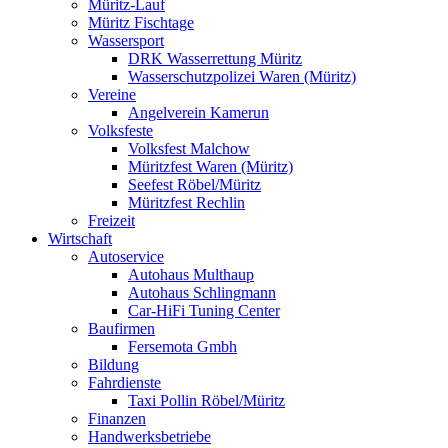
Müritz-Lauf
Müritz Fischtage
Wassersport
DRK Wasserrettung Müritz
Wasserschutzpolizei Waren (Müritz)
Vereine
Angelverein Kamerun
Volksfeste
Volksfest Malchow
Müritzfest Waren (Müritz)
Seefest Röbel/Müritz
Müritzfest Rechlin
Freizeit
Wirtschaft
Autoservice
Autohaus Multhaup
Autohaus Schlingmann
Car-HiFi Tuning Center
Baufirmen
Fersemota Gmbh
Bildung
Fahrdienste
Taxi Pollin Röbel/Müritz
Finanzen
Handwerksbetriebe