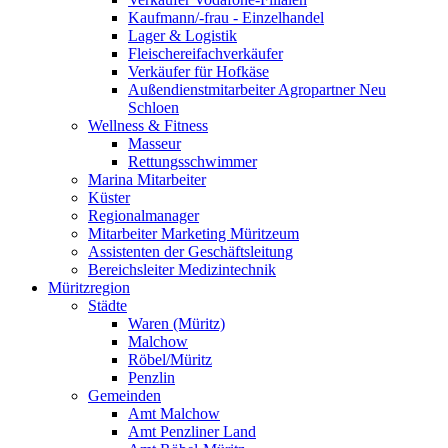
Kaufmann/-frau - Einzelhandel
Lager & Logistik
Fleischereifachverkäufer
Verkäufer für Hofkäse
Außendienstmitarbeiter Agropartner Neu
Schloen
Wellness & Fitness
Masseur
Rettungsschwimmer
Marina Mitarbeiter
Küster
Regionalmanager
Mitarbeiter Marketing Müritzeum
Assistenten der Geschäftsleitung
Bereichsleiter Medizintechnik
Müritzregion
Städte
Waren (Müritz)
Malchow
Röbel/Müritz
Penzlin
Gemeinden
Amt Malchow
Amt Penzliner Land