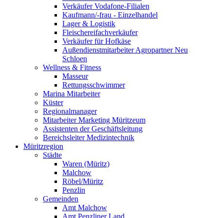
Verkäufer Vodafone-Filialen
Kaufmann/-frau - Einzelhandel
Lager & Logistik
Fleischereifachverkäufer
Verkäufer für Hofkäse
Außendienstmitarbeiter Agropartner Neu
Schloen
Wellness & Fitness
Masseur
Rettungsschwimmer
Marina Mitarbeiter
Küster
Regionalmanager
Mitarbeiter Marketing Müritzeum
Assistenten der Geschäftsleitung
Bereichsleiter Medizintechnik
Müritzregion
Städte
Waren (Müritz)
Malchow
Röbel/Müritz
Penzlin
Gemeinden
Amt Malchow
Amt Penzliner Land