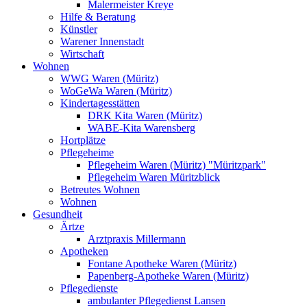
Malermeister Kreye
Hilfe & Beratung
Künstler
Warener Innenstadt
Wirtschaft
Wohnen
WWG Waren (Müritz)
WoGeWa Waren (Müritz)
Kindertagesstätten
DRK Kita Waren (Müritz)
WABE-Kita Warensberg
Hortplätze
Pflegeheime
Pflegeheim Waren (Müritz) "Müritzpark"
Pflegeheim Waren Müritzblick
Betreutes Wohnen
Wohnen
Gesundheit
Ärtze
Arztpraxis Millermann
Apotheken
Fontane Apotheke Waren (Müritz)
Papenberg-Apotheke Waren (Müritz)
Pflegedienste
ambulanter Pflegedienst Lansen