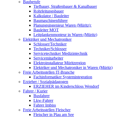
Bauberufe
Tiefbauer, Straßenbauer & Kanalbauer
Rohrleitungsbauer
Kalkulator / Bauleiter
Baumaschinenführer
Planungsingenieur Waren (Müritz):
Bauleiter MOT
Leitplankenmonteur in Waren (Müritz)
Elektriker und Mechatroniker
Schlosser/Techniker
Techniker/Schlosser
Servicetechniker Medizintechnik
Servicemitarbeiter
Elektroinstallateur Müritzregion
Elektriker und Mechatroniker in Waren (Müritz)
Freie Arbeitsstellen IT-Branche
Fachinformatiker Systemintegration
Erzieher / Sozialpädagogen
ERZIEHER im Kinderschloss Wendorf
Fahrer / Kurier
Busfahrer
Lkw-Fahrer
Fahrer Imbiss
Freie Arbeitsstellen Fleischer
Fleischer in Plau am See