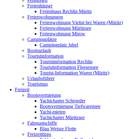
Pensionen
Ferienhäuser
Ferienhaus Rechlin Müritz
Ferienwohnungen
Ferienwohnung Vielist bei Waren (Müritz)
Ferienwohnung Müritzsee
Ferienwohnung Mirow
Campingplätze
Campingplatz Jabel
Bootsurlaub
Touristinformation
Touristinformation Rechlin
Touristinformation Fleesensee
Tourist-Information Waren (Müritz)
Urlaubsführer
Tourismus
Freizeit
Bootsvermietung
Yachtcharter Schroeder
Bootsvermietung Tiefwarensee
Yacht-mieten
Yachtcharter Müritzsee
Fahrgastschiffe
Blau Weisse Flotte
Freizeittipps