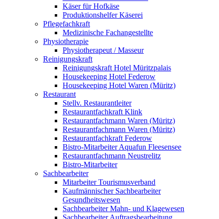
Käser für Hofkäse
Produktionshelfer Käserei
Pflegefachkraft
Medizinische Fachangestellte
Physiotherapie
Physiotherapeut / Masseur
Reinigungskraft
Reinigungskraft Hotel Müritzpalais
Housekeeping Hotel Federow
Housekeeping Hotel Waren (Müritz)
Restaurant
Stellv. Restaurantleiter
Restaurantfachkraft Klink
Restaurantfachmann Waren (Müritz)
Restaurantfachmann Waren (Müritz)
Restaurantfachkraft Federow
Bistro-Mitarbeiter Aquafun Fleesensee
Restaurantfachmann Neustrelitz
Bistro-Mitarbeiter
Sachbearbeiter
Mitarbeiter Tourismusverband
Kaufmännischer Sachbearbeiter
Gesundheitswesen
Sachbearbeiter Mahn- und Klagewesen
Sachbearbeiter Auftragsbearbeitung