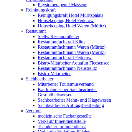
Physiotherapeut / Masseur
Reinigungskraft
Reinigungskraft Hotel Müritzpalais
Housekeeping Hotel Federow
Housekeeping Hotel Waren (Müritz)
Restaurant
Stellv. Restaurantleiter
Restaurantfachkraft Klink
Restaurantfachmann Waren (Müritz)
Restaurantfachmann Waren (Müritz)
Restaurantfachkraft Federow
Bistro-Mitarbeiter Aquafun Fleesensee
Restaurantfachmann Neustrelitz
Bistro-Mitarbeiter
Sachbearbeiter
Mitarbeiter Tourismusverband
Kaufmännischer Sachbearbeiter
Gesundheitswesen
Sachbearbeiter Mahn- und Klagewesen
Sachbearbeiter Auftragsbearbeitung
Verkauf
medizinische Fachangestellte
Verkauf/ Innendienststelle
Teamleiter im Innendienst
Verkäufer Vodafone-Filialen