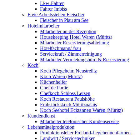
Lkw-Fahrer
Fahrer Imbiss
Freie Arbeitsstellen Fleischer
Fleischer in Plau am See
Hotelmitarbeiter
Mitarbeiter an der Rezeption
Housekeeping Hotel Waren (Müritz)
Mitarbeiter Reservierungsabteilung
Hotelfachmann/-frau
Servicekraft / Zimmerreinigung
Mitarbeiter Vermietungsbüro & Reservierung
Koch
Koch Pflegeheim Neustrelitz
Koch Waren (Müritz)
Küchenhelfer
Chef de Partie
Chefkoch Schloss Leizen
Koch Restaurant Paulshöhe
Frühstückskoch Müritzpalais
Koch Seehotel Ecktannen Waren (Müritz)
Kundendienst
Mitarbeiter telefonischer Kundenservice
Lebensmittelproduktion
Produktionsleiter Freiland-Legehennenfarmen
Landwirt / Servicetechniker