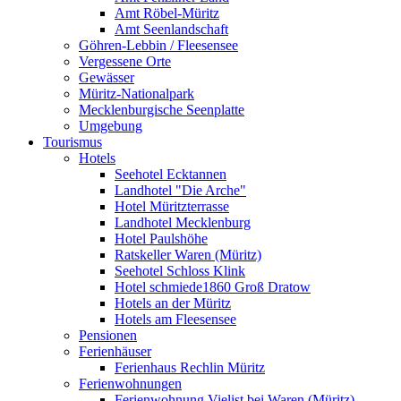
Amt Röbel-Müritz
Amt Seenlandschaft
Göhren-Lebbin / Fleesensee
Vergessene Orte
Gewässer
Müritz-Nationalpark
Mecklenburgische Seenplatte
Umgebung
Tourismus
Hotels
Seehotel Ecktannen
Landhotel "Die Arche"
Hotel Müritzterrasse
Landhotel Mecklenburg
Hotel Paulshöhe
Ratskeller Waren (Müritz)
Seehotel Schloss Klink
Hotel schmiede1860 Groß Dratow
Hotels an der Müritz
Hotels am Fleesensee
Pensionen
Ferienhäuser
Ferienhaus Rechlin Müritz
Ferienwohnungen
Ferienwohnung Vielist bei Waren (Müritz)