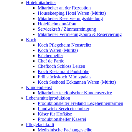
Hotelmitarbeiter
Mitarbeiter an der Rezeption
Housekeeping Hotel Waren (Müritz)
Mitarbeiter Reservierungsabteilung
Hotelfachmann/-frau
Servicekraft / Zimmerreinigung
Mitarbeiter Vermietungsbüro & Reservierung
Koch
Koch Pflegeheim Neustrelitz
Koch Waren (Müritz)
Küchenhelfer
Chef de Partie
Chefkoch Schloss Leizen
Koch Restaurant Paulshöhe
Frühstückskoch Müritzpalais
Koch Seehotel Ecktannen Waren (Müritz)
Kundendienst
Mitarbeiter telefonischer Kundenservice
Lebensmittelproduktion
Produktionsleiter Freiland-Legehennenfarmen
Landwirt / Servicetechniker
Käser für Hofkäse
Produktionshelfer Käserei
Pflegefachkraft
Medizinische Fachangestellte