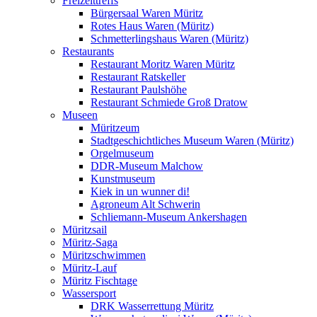
Freizeittreffs
Bürgersaal Waren Müritz
Rotes Haus Waren (Müritz)
Schmetterlingshaus Waren (Müritz)
Restaurants
Restaurant Moritz Waren Müritz
Restaurant Ratskeller
Restaurant Paulshöhe
Restaurant Schmiede Groß Dratow
Museen
Müritzeum
Stadtgeschichtliches Museum Waren (Müritz)
Orgelmuseum
DDR-Museum Malchow
Kunstmuseum
Kiek in un wunner di!
Agroneum Alt Schwerin
Schliemann-Museum Ankershagen
Müritzsail
Müritz-Saga
Müritzschwimmen
Müritz-Lauf
Müritz Fischtage
Wassersport
DRK Wasserrettung Müritz