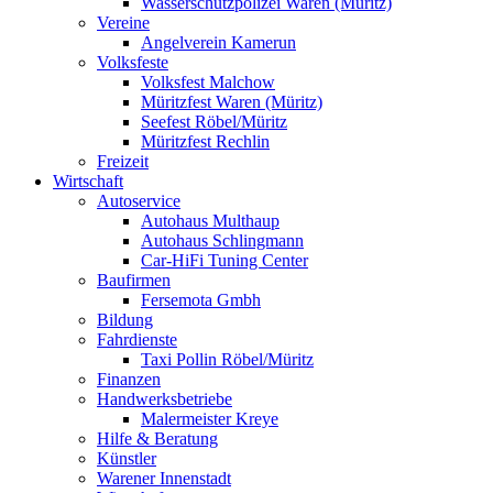
Wasserschutzpolizei Waren (Müritz)
Vereine
Angelverein Kamerun
Volksfeste
Volksfest Malchow
Müritzfest Waren (Müritz)
Seefest Röbel/Müritz
Müritzfest Rechlin
Freizeit
Wirtschaft
Autoservice
Autohaus Multhaup
Autohaus Schlingmann
Car-HiFi Tuning Center
Baufirmen
Fersemota Gmbh
Bildung
Fahrdienste
Taxi Pollin Röbel/Müritz
Finanzen
Handwerksbetriebe
Malermeister Kreye
Hilfe & Beratung
Künstler
Warener Innenstadt