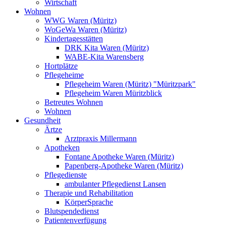
Wirtschaft
Wohnen
WWG Waren (Müritz)
WoGeWa Waren (Müritz)
Kindertagesstätten
DRK Kita Waren (Müritz)
WABE-Kita Warensberg
Hortplätze
Pflegeheime
Pflegeheim Waren (Müritz) "Müritzpark"
Pflegeheim Waren Müritzblick
Betreutes Wohnen
Wohnen
Gesundheit
Ärtze
Arztpraxis Millermann
Apotheken
Fontane Apotheke Waren (Müritz)
Papenberg-Apotheke Waren (Müritz)
Pflegedienste
ambulanter Pflegedienst Lansen
Therapie und Rehabilitation
KörperSprache
Blutspendedienst
Patientenverfügung