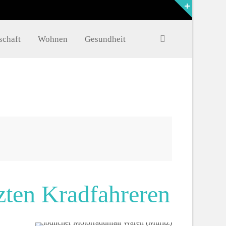
FAQ
schaft
Wohnen
Gesundheit
Müritzer-News
Müritzer-Veranstaltungen
Müritzer-Stellenmarkt
zten Kradfahreren