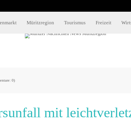
takt
Info´s
lenmarkt
Müritzregion
Tourismus
Freizeit
Wirt
Impressum
mueritzportal.de
Datenschutz
Kontakt
ntare: 0)
unfall mit leichtverlet