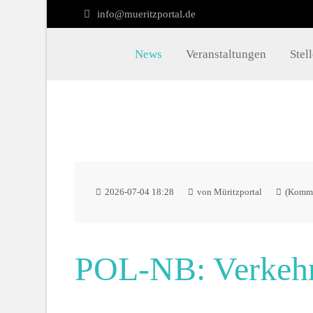
info@mueritzportal.de
Müritzportal
Kon
News
Veranstaltungen
Stel
Vilma Jönsson
info@
Fresiavej 4C
4420 Regstrup
Dänemark
2026-07-04 18:28
von Müritzportal
(Komme
POL-NB: Verkehrs