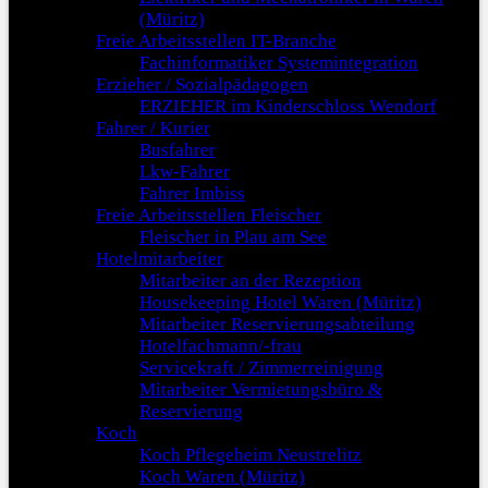
(Müritz)
Freie Arbeitsstellen IT-Branche
Fachinformatiker Systemintegration
Erzieher / Sozialpädagogen
ERZIEHER im Kinderschloss Wendorf
Fahrer / Kurier
Busfahrer
Lkw-Fahrer
Fahrer Imbiss
Freie Arbeitsstellen Fleischer
Fleischer in Plau am See
Hotelmitarbeiter
Mitarbeiter an der Rezeption
Housekeeping Hotel Waren (Müritz)
Mitarbeiter Reservierungsabteilung
Hotelfachmann/-frau
Servicekraft / Zimmerreinigung
Mitarbeiter Vermietungsbüro &
Reservierung
Koch
Koch Pflegeheim Neustrelitz
Koch Waren (Müritz)