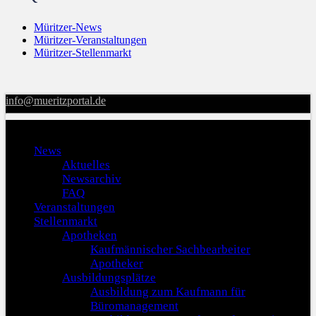
Müritzer-News
Müritzer-Veranstaltungen
Müritzer-Stellenmarkt
info@mueritzportal.de
Menu
News
Aktuelles
Newsarchiv
FAQ
Veranstaltungen
Stellenmarkt
Apotheken
Kaufmännischer Sachbearbeiter
Apotheker
Ausbildungsplätze
Ausbildung zum Kaufmann für
Büromanagement