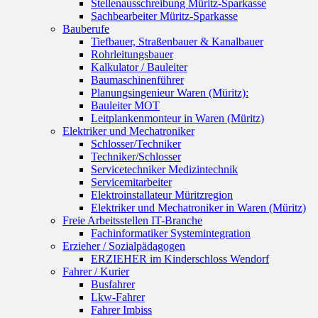
Stellenausschreibung Müritz-Sparkasse
Sachbearbeiter Müritz-Sparkasse
Bauberufe
Tiefbauer, Straßenbauer & Kanalbauer
Rohrleitungsbauer
Kalkulator / Bauleiter
Baumaschinenführer
Planungsingenieur Waren (Müritz):
Bauleiter MOT
Leitplankenmonteur in Waren (Müritz)
Elektriker und Mechatroniker
Schlosser/Techniker
Techniker/Schlosser
Servicetechniker Medizintechnik
Servicemitarbeiter
Elektroinstallateur Müritzregion
Elektriker und Mechatroniker in Waren (Müritz)
Freie Arbeitsstellen IT-Branche
Fachinformatiker Systemintegration
Erzieher / Sozialpädagogen
ERZIEHER im Kinderschloss Wendorf
Fahrer / Kurier
Busfahrer
Lkw-Fahrer
Fahrer Imbiss