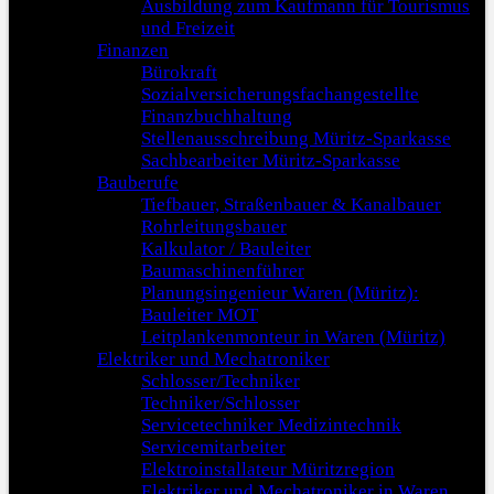
Ausbildung zum Kaufmann für Tourismus
und Freizeit
Finanzen
Bürokraft
Sozialversicherungsfachangestellte
Finanzbuchhaltung
Stellenausschreibung Müritz-Sparkasse
Sachbearbeiter Müritz-Sparkasse
Bauberufe
Tiefbauer, Straßenbauer & Kanalbauer
Rohrleitungsbauer
Kalkulator / Bauleiter
Baumaschinenführer
Planungsingenieur Waren (Müritz):
Bauleiter MOT
Leitplankenmonteur in Waren (Müritz)
Elektriker und Mechatroniker
Schlosser/Techniker
Techniker/Schlosser
Servicetechniker Medizintechnik
Servicemitarbeiter
Elektroinstallateur Müritzregion
Elektriker und Mechatroniker in Waren