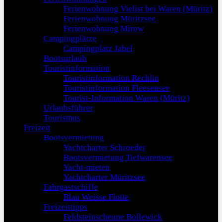
Ferienwohnung Vielist bei Waren (Müritz)
Ferienwohnung Müritzsee
Ferienwohnung Mirow
Campingplätze
Campingplatz Jabel
Bootsurlaub
Touristinformation
Touristinformation Rechlin
Touristinformation Fleesensee
Tourist-Information Waren (Müritz)
Urlaubsführer
Tourismus
Freizeit
Bootsvermietung
Yachtcharter Schroeder
Bootsvermietung Tiefwarensee
Yacht-mieten
Yachtcharter Müritzsee
Fahrgastschiffe
Blau Weisse Flotte
Freizeittipps
Feldsteinscheune Bollewick