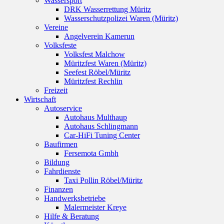
Wassersport
DRK Wasserrettung Müritz
Wasserschutzpolizei Waren (Müritz)
Vereine
Angelverein Kamerun
Volksfeste
Volksfest Malchow
Müritzfest Waren (Müritz)
Seefest Röbel/Müritz
Müritzfest Rechlin
Freizeit
Wirtschaft
Autoservice
Autohaus Multhaup
Autohaus Schlingmann
Car-HiFi Tuning Center
Baufirmen
Fersemota Gmbh
Bildung
Fahrdienste
Taxi Pollin Röbel/Müritz
Finanzen
Handwerksbetriebe
Malermeister Kreye
Hilfe & Beratung