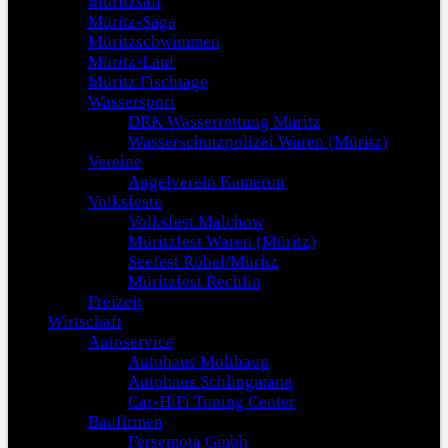
Müritzsail
Müritz-Saga
Müritzschwimmen
Müritz-Lauf
Müritz Fischtage
Wassersport
DRK Wasserrettung Müritz
Wasserschutzpolizei Waren (Müritz)
Vereine
Angelverein Kamerun
Volksfeste
Volksfest Malchow
Müritzfest Waren (Müritz)
Seefest Röbel/Müritz
Müritzfest Rechlin
Freizeit
Wirtschaft
Autoservice
Autohaus Multhaup
Autohaus Schlingmann
Car-HiFi Tuning Center
Baufirmen
Fersemota Gmbh