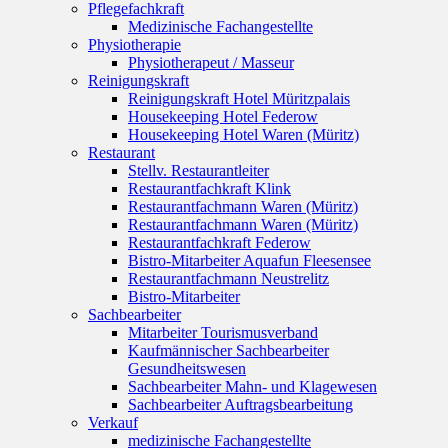
Pflegefachkraft
Medizinische Fachangestellte
Physiotherapie
Physiotherapeut / Masseur
Reinigungskraft
Reinigungskraft Hotel Müritzpalais
Housekeeping Hotel Federow
Housekeeping Hotel Waren (Müritz)
Restaurant
Stellv. Restaurantleiter
Restaurantfachkraft Klink
Restaurantfachmann Waren (Müritz)
Restaurantfachmann Waren (Müritz)
Restaurantfachkraft Federow
Bistro-Mitarbeiter Aquafun Fleesensee
Restaurantfachmann Neustrelitz
Bistro-Mitarbeiter
Sachbearbeiter
Mitarbeiter Tourismusverband
Kaufmännischer Sachbearbeiter
Gesundheitswesen
Sachbearbeiter Mahn- und Klagewesen
Sachbearbeiter Auftragsbearbeitung
Verkauf
medizinische Fachangestellte