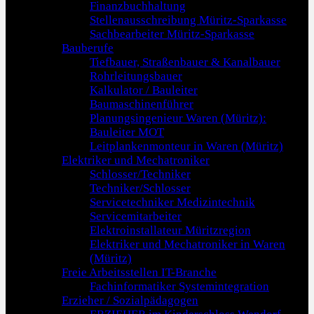
Finanzbuchhaltung
Stellenausschreibung Müritz-Sparkasse
Sachbearbeiter Müritz-Sparkasse
Bauberufe
Tiefbauer, Straßenbauer & Kanalbauer
Rohrleitungsbauer
Kalkulator / Bauleiter
Baumaschinenführer
Planungsingenieur Waren (Müritz):
Bauleiter MOT
Leitplankenmonteur in Waren (Müritz)
Elektriker und Mechatroniker
Schlosser/Techniker
Techniker/Schlosser
Servicetechniker Medizintechnik
Servicemitarbeiter
Elektroinstallateur Müritzregion
Elektriker und Mechatroniker in Waren
(Müritz)
Freie Arbeitsstellen IT-Branche
Fachinformatiker Systemintegration
Erzieher / Sozialpädagogen