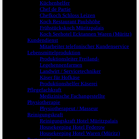
Küchenhelfer
Chef de Partie
Chefkoch Schloss Leizen
Koch Restaurant Paulshöhe
Frühstückskoch Müritzpalais
Koch Seehotel Ecktannen Waren (Müritz)
Kundendienst
Mitarbeiter telefonischer Kundenservice
Lebensmittelproduktion
Produktionsleiter Freiland-
Legehennenfarmen
Landwirt / Servicetechniker
Käser für Hofkäse
Produktionshelfer Käserei
Pflegefachkraft
Medizinische Fachangestellte
Physiotherapie
Physiotherapeut / Masseur
Reinigungskraft
Reinigungskraft Hotel Müritzpalais
Housekeeping Hotel Federow
Housekeeping Hotel Waren (Müritz)