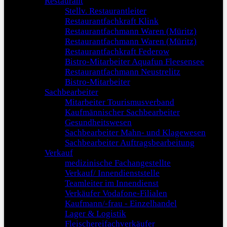
Restaurant
Stellv. Restaurantleiter
Restaurantfachkraft Klink
Restaurantfachmann Waren (Müritz)
Restaurantfachmann Waren (Müritz)
Restaurantfachkraft Federow
Bistro-Mitarbeiter Aquafun Fleesensee
Restaurantfachmann Neustrelitz
Bistro-Mitarbeiter
Sachbearbeiter
Mitarbeiter Tourismusverband
Kaufmännischer Sachbearbeiter
Gesundheitswesen
Sachbearbeiter Mahn- und Klagewesen
Sachbearbeiter Auftragsbearbeitung
Verkauf
medizinische Fachangestellte
Verkauf/ Innendienststelle
Teamleiter im Innendienst
Verkäufer Vodafone-Filialen
Kaufmann/-frau - Einzelhandel
Lager & Logistik
Fleischereifachverkäufer