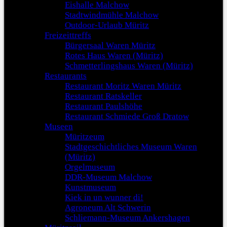
Eishalle Malchow
Stadtwindmühle Malchow
Outdoor-Urlaub Müritz
Freizeittreffs
Bürgersaal Waren Müritz
Rotes Haus Waren (Müritz)
Schmetterlingshaus Waren (Müritz)
Restaurants
Restaurant Moritz Waren Müritz
Restaurant Ratskeller
Restaurant Paulshöhe
Restaurant Schmiede Groß Dratow
Museen
Müritzeum
Stadtgeschichtliches Museum Waren
(Müritz)
Orgelmuseum
DDR-Museum Malchow
Kunstmuseum
Kiek in un wunner di!
Agroneum Alt Schwerin
Schliemann-Museum Ankershagen