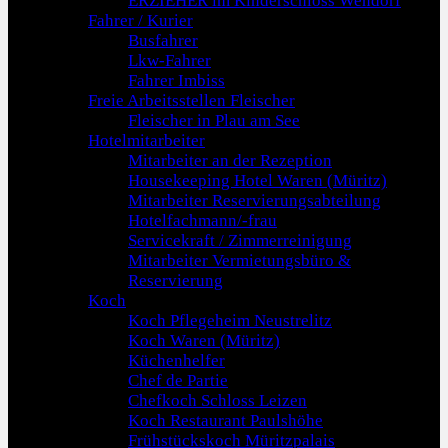
ERZIEHER im Kinderschloss Wendorf
Fahrer / Kurier
Busfahrer
Lkw-Fahrer
Fahrer Imbiss
Freie Arbeitsstellen Fleischer
Fleischer in Plau am See
Hotelmitarbeiter
Mitarbeiter an der Rezeption
Housekeeping Hotel Waren (Müritz)
Mitarbeiter Reservierungsabteilung
Hotelfachmann/-frau
Servicekraft / Zimmerreinigung
Mitarbeiter Vermietungsbüro &
Reservierung
Koch
Koch Pflegeheim Neustrelitz
Koch Waren (Müritz)
Küchenhelfer
Chef de Partie
Chefkoch Schloss Leizen
Koch Restaurant Paulshöhe
Frühstückskoch Müritzpalais