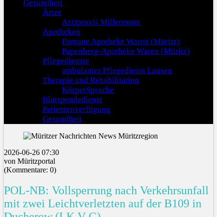
Gesundheit
Ärtze
Arztpraxis Millermann
Apotheken
Fontane Apotheke Waren (Müritz)
Papenberg-Apotheke Waren (Müritz)
Pflegedienste
ambulanter Pflegedienst Lansen
Therapie und Rehabilitation
KörperSprache
Blutspendedienst
Patientenverfügung
Gesundheit
2026-06-26 07:30
von Müritzportal
(Kommentare: 0)
POL-NB: Vollsperrung nach Verkehrsunfall
mit zwei Leichtverletzten auf der B109 in
Ducherow (LK V-G)