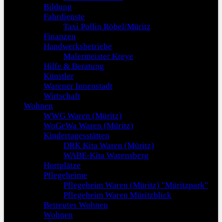
Bildung
Fahrdienste
Taxi Pollin Röbel/Müritz
Finanzen
Handwerksbetriebe
Malermeister Kreye
Hilfe & Beratung
Künstler
Warener Innenstadt
Wirtschaft
Wohnen
WWG Waren (Müritz)
WoGeWa Waren (Müritz)
Kindertagesstätten
DRK Kita Waren (Müritz)
WABE-Kita Warensberg
Hortplätze
Pflegeheime
Pflegeheim Waren (Müritz) "Müritzpark"
Pflegeheim Waren Müritzblick
Betreutes Wohnen
Wohnen