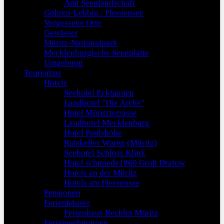
Amt Seenlandschaft
Göhren-Lebbin / Fleesensee
Vergessene Orte
Gewässer
Müritz-Nationalpark
Mecklenburgische Seenplatte
Umgebung
Tourismus
Hotels
Seehotel Ecktannen
Landhotel "Die Arche"
Hotel Müritzterrasse
Landhotel Mecklenburg
Hotel Paulshöhe
Ratskeller Waren (Müritz)
Seehotel Schloss Klink
Hotel schmiede1860 Groß Dratow
Hotels an der Müritz
Hotels am Fleesensee
Pensionen
Ferienhäuser
Ferienhaus Rechlin Müritz
Ferienwohnungen