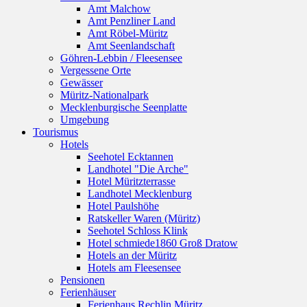
Amt Malchow
Amt Penzliner Land
Amt Röbel-Müritz
Amt Seenlandschaft
Göhren-Lebbin / Fleesensee
Vergessene Orte
Gewässer
Müritz-Nationalpark
Mecklenburgische Seenplatte
Umgebung
Tourismus
Hotels
Seehotel Ecktannen
Landhotel "Die Arche"
Hotel Müritzterrasse
Landhotel Mecklenburg
Hotel Paulshöhe
Ratskeller Waren (Müritz)
Seehotel Schloss Klink
Hotel schmiede1860 Groß Dratow
Hotels an der Müritz
Hotels am Fleesensee
Pensionen
Ferienhäuser
Ferienhaus Rechlin Müritz