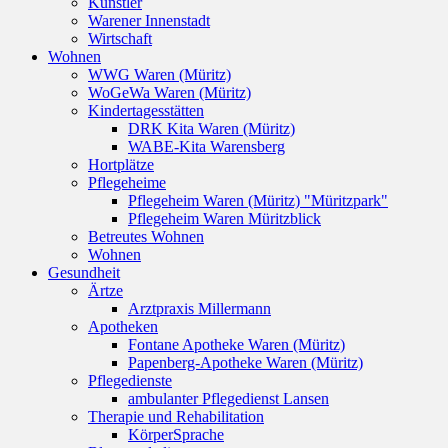
Künstler
Warener Innenstadt
Wirtschaft
Wohnen
WWG Waren (Müritz)
WoGeWa Waren (Müritz)
Kindertagesstätten
DRK Kita Waren (Müritz)
WABE-Kita Warensberg
Hortplätze
Pflegeheime
Pflegeheim Waren (Müritz) "Müritzpark"
Pflegeheim Waren Müritzblick
Betreutes Wohnen
Wohnen
Gesundheit
Ärtze
Arztpraxis Millermann
Apotheken
Fontane Apotheke Waren (Müritz)
Papenberg-Apotheke Waren (Müritz)
Pflegedienste
ambulanter Pflegedienst Lansen
Therapie und Rehabilitation
KörperSprache