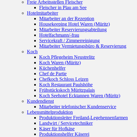
Freie Arbeitsstellen Fleischer
Fleischer in Plau am See
Hotelmitarbeiter
Mitarbeiter an der Rezeption
Housekeeping Hotel Waren (Müritz)
Mitarbeiter Reservierungsabteilung
Hotelfachmann/-frau
Servicekraft / Zimmerreinigung
Mitarbeiter Vermietungsbüro & Reservierung
Koch
Koch Pflegeheim Neustrelitz
Koch Waren (Müritz)
Küchenhelfer
Chef de Partie
Chefkoch Schloss Leizen
Koch Restaurant Paulshöhe
Frühstückskoch Müritzpalais
Koch Seehotel Ecktannen Waren (Müritz)
Kundendienst
Mitarbeiter telefonischer Kundenservice
Lebensmittelproduktion
Produktionsleiter Freiland-Legehennenfarmen
Landwirt / Servicetechniker
Käser für Hofkäse
Produktionshelfer Käserei