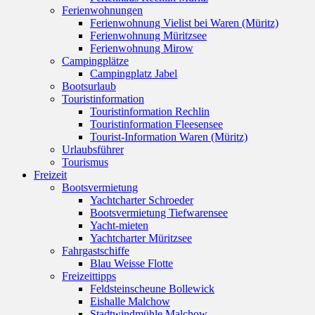
Ferienwohnungen
Ferienwohnung Vielist bei Waren (Müritz)
Ferienwohnung Müritzsee
Ferienwohnung Mirow
Campingplätze
Campingplatz Jabel
Bootsurlaub
Touristinformation
Touristinformation Rechlin
Touristinformation Fleesensee
Tourist-Information Waren (Müritz)
Urlaubsführer
Tourismus
Freizeit
Bootsvermietung
Yachtcharter Schroeder
Bootsvermietung Tiefwarensee
Yacht-mieten
Yachtcharter Müritzsee
Fahrgastschiffe
Blau Weisse Flotte
Freizeittipps
Feldsteinscheune Bollewick
Eishalle Malchow
Stadtwindmühle Malchow