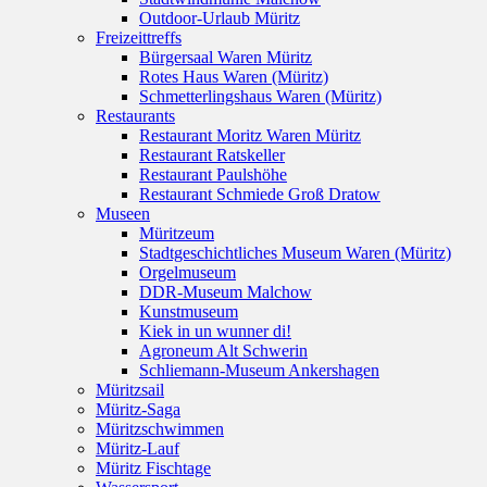
Outdoor-Urlaub Müritz
Freizeittreffs
Bürgersaal Waren Müritz
Rotes Haus Waren (Müritz)
Schmetterlingshaus Waren (Müritz)
Restaurants
Restaurant Moritz Waren Müritz
Restaurant Ratskeller
Restaurant Paulshöhe
Restaurant Schmiede Groß Dratow
Museen
Müritzeum
Stadtgeschichtliches Museum Waren (Müritz)
Orgelmuseum
DDR-Museum Malchow
Kunstmuseum
Kiek in un wunner di!
Agroneum Alt Schwerin
Schliemann-Museum Ankershagen
Müritzsail
Müritz-Saga
Müritzschwimmen
Müritz-Lauf
Müritz Fischtage