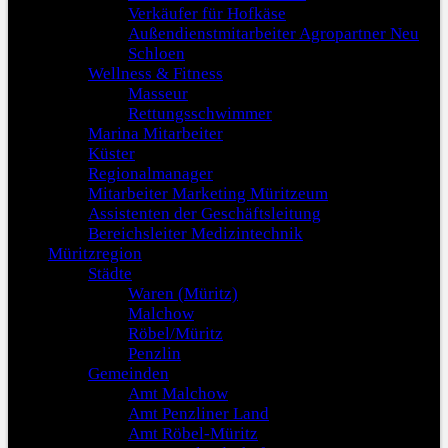
Verkäufer für Hofkäse
Außendienstmitarbeiter Agropartner Neu
Schloen
Wellness & Fitness
Masseur
Rettungsschwimmer
Marina Mitarbeiter
Küster
Regionalmanager
Mitarbeiter Marketing Müritzeum
Assistenten der Geschäftsleitung
Bereichsleiter Medizintechnik
Müritzregion
Städte
Waren (Müritz)
Malchow
Röbel/Müritz
Penzlin
Gemeinden
Amt Malchow
Amt Penzliner Land
Amt Röbel-Müritz