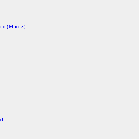
en (Müritz)
rf