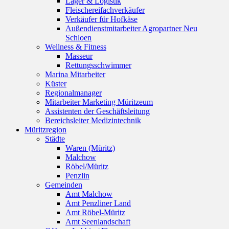
Lager & Logistik
Fleischereifachverkäufer
Verkäufer für Hofkäse
Außendienstmitarbeiter Agropartner Neu
Schloen
Wellness & Fitness
Masseur
Rettungsschwimmer
Marina Mitarbeiter
Küster
Regionalmanager
Mitarbeiter Marketing Müritzeum
Assistenten der Geschäftsleitung
Bereichsleiter Medizintechnik
Müritzregion
Städte
Waren (Müritz)
Malchow
Röbel/Müritz
Penzlin
Gemeinden
Amt Malchow
Amt Penzliner Land
Amt Röbel-Müritz
Amt Seenlandschaft