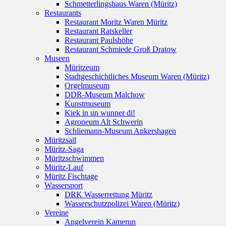
Schmetterlingshaus Waren (Müritz)
Restaurants
Restaurant Moritz Waren Müritz
Restaurant Ratskeller
Restaurant Paulshöhe
Restaurant Schmiede Groß Dratow
Museen
Müritzeum
Stadtgeschichtliches Museum Waren (Müritz)
Orgelmuseum
DDR-Museum Malchow
Kunstmuseum
Kiek in un wunner di!
Agroneum Alt Schwerin
Schliemann-Museum Ankershagen
Müritzsail
Müritz-Saga
Müritzschwimmen
Müritz-Lauf
Müritz Fischtage
Wassersport
DRK Wasserrettung Müritz
Wasserschutzpolizei Waren (Müritz)
Vereine
Angelverein Kamerun