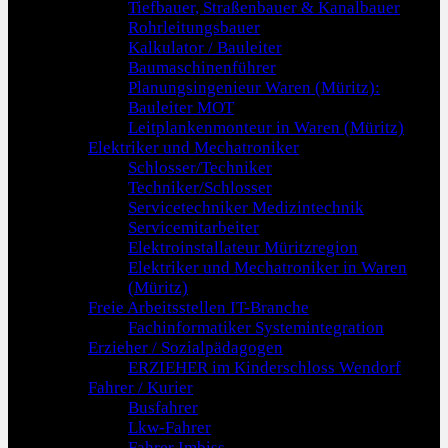
Tiefbauer, Straßenbauer & Kanalbauer
Rohrleitungsbauer
Kalkulator / Bauleiter
Baumaschinenführer
Planungsingenieur Waren (Müritz):
Bauleiter MOT
Leitplankenmonteur in Waren (Müritz)
Elektriker und Mechatroniker
Schlosser/Techniker
Techniker/Schlosser
Servicetechniker Medizintechnik
Servicemitarbeiter
Elektroinstallateur Müritzregion
Elektriker und Mechatroniker in Waren
(Müritz)
Freie Arbeitsstellen IT-Branche
Fachinformatiker Systemintegration
Erzieher / Sozialpädagogen
ERZIEHER im Kinderschloss Wendorf
Fahrer / Kurier
Busfahrer
Lkw-Fahrer
Fahrer Imbiss