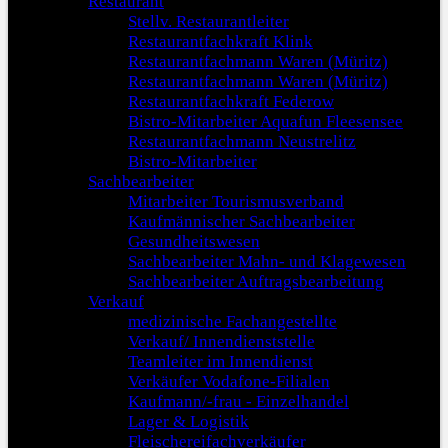
Restaurant
Stellv. Restaurantleiter
Restaurantfachkraft Klink
Restaurantfachmann Waren (Müritz)
Restaurantfachmann Waren (Müritz)
Restaurantfachkraft Federow
Bistro-Mitarbeiter Aquafun Fleesensee
Restaurantfachmann Neustrelitz
Bistro-Mitarbeiter
Sachbearbeiter
Mitarbeiter Tourismusverband
Kaufmännischer Sachbearbeiter
Gesundheitswesen
Sachbearbeiter Mahn- und Klagewesen
Sachbearbeiter Auftragsbearbeitung
Verkauf
medizinische Fachangestellte
Verkauf/ Innendienststelle
Teamleiter im Innendienst
Verkäufer Vodafone-Filialen
Kaufmann/-frau - Einzelhandel
Lager & Logistik
Fleischereifachverkäufer