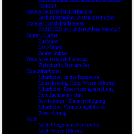
(Müritz)
Freie Arbeitsstellen IT-Branche
Fachinformatiker Systemintegration
Erzieher / Sozialpädagogen
ERZIEHER im Kinderschloss Wendorf
Fahrer / Kurier
Busfahrer
Lkw-Fahrer
Fahrer Imbiss
Freie Arbeitsstellen Fleischer
Fleischer in Plau am See
Hotelmitarbeiter
Mitarbeiter an der Rezeption
Housekeeping Hotel Waren (Müritz)
Mitarbeiter Reservierungsabteilung
Hotelfachmann/-frau
Servicekraft / Zimmerreinigung
Mitarbeiter Vermietungsbüro &
Reservierung
Koch
Koch Pflegeheim Neustrelitz
Koch Waren (Müritz)