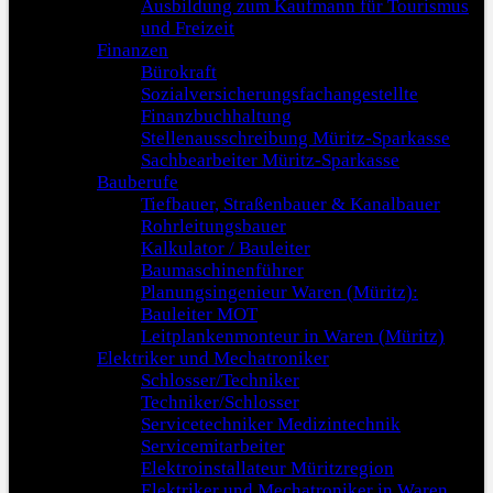
Ausbildung zum Kaufmann für Tourismus
und Freizeit
Finanzen
Bürokraft
Sozialversicherungsfachangestellte
Finanzbuchhaltung
Stellenausschreibung Müritz-Sparkasse
Sachbearbeiter Müritz-Sparkasse
Bauberufe
Tiefbauer, Straßenbauer & Kanalbauer
Rohrleitungsbauer
Kalkulator / Bauleiter
Baumaschinenführer
Planungsingenieur Waren (Müritz):
Bauleiter MOT
Leitplankenmonteur in Waren (Müritz)
Elektriker und Mechatroniker
Schlosser/Techniker
Techniker/Schlosser
Servicetechniker Medizintechnik
Servicemitarbeiter
Elektroinstallateur Müritzregion
Elektriker und Mechatroniker in Waren