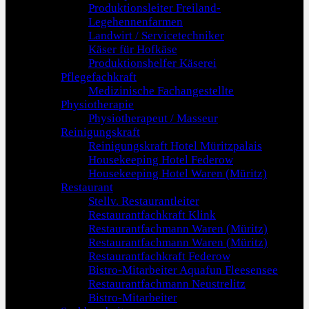
Produktionsleiter Freiland-
Legehennenfarmen
Landwirt / Servicetechniker
Käser für Hofkäse
Produktionshelfer Käserei
Pflegefachkraft
Medizinische Fachangestellte
Physiotherapie
Physiotherapeut / Masseur
Reinigungskraft
Reinigungskraft Hotel Müritzpalais
Housekeeping Hotel Federow
Housekeeping Hotel Waren (Müritz)
Restaurant
Stellv. Restaurantleiter
Restaurantfachkraft Klink
Restaurantfachmann Waren (Müritz)
Restaurantfachmann Waren (Müritz)
Restaurantfachkraft Federow
Bistro-Mitarbeiter Aquafun Fleesensee
Restaurantfachmann Neustrelitz
Bistro-Mitarbeiter