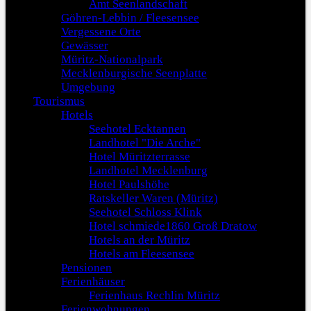
Amt Seenlandschaft
Göhren-Lebbin / Fleesensee
Vergessene Orte
Gewässer
Müritz-Nationalpark
Mecklenburgische Seenplatte
Umgebung
Tourismus
Hotels
Seehotel Ecktannen
Landhotel "Die Arche"
Hotel Müritzterrasse
Landhotel Mecklenburg
Hotel Paulshöhe
Ratskeller Waren (Müritz)
Seehotel Schloss Klink
Hotel schmiede1860 Groß Dratow
Hotels an der Müritz
Hotels am Fleesensee
Pensionen
Ferienhäuser
Ferienhaus Rechlin Müritz
Ferienwohnungen