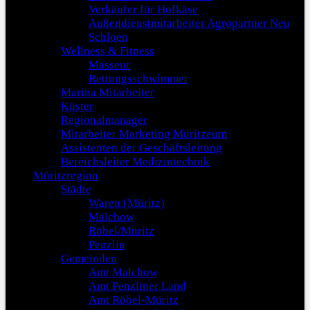
Verkäufer für Hofkäse
Außendienstmitarbeiter Agropartner Neu
Schloen
Wellness & Fitness
Masseur
Rettungsschwimmer
Marina Mitarbeiter
Küster
Regionalmanager
Mitarbeiter Marketing Müritzeum
Assistenten der Geschäftsleitung
Bereichsleiter Medizintechnik
Müritzregion
Städte
Waren (Müritz)
Malchow
Röbel/Müritz
Penzlin
Gemeinden
Amt Malchow
Amt Penzliner Land
Amt Röbel-Müritz