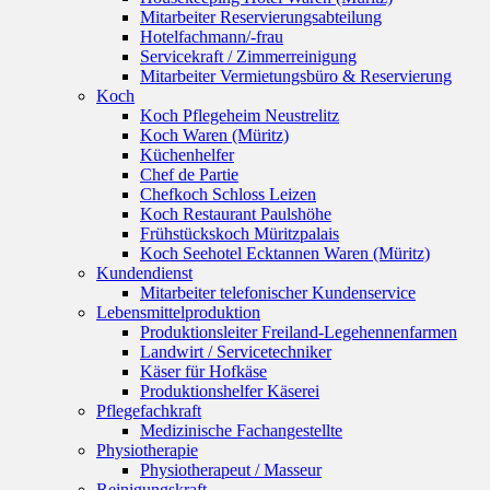
Mitarbeiter Reservierungsabteilung
Hotelfachmann/-frau
Servicekraft / Zimmerreinigung
Mitarbeiter Vermietungsbüro & Reservierung
Koch
Koch Pflegeheim Neustrelitz
Koch Waren (Müritz)
Küchenhelfer
Chef de Partie
Chefkoch Schloss Leizen
Koch Restaurant Paulshöhe
Frühstückskoch Müritzpalais
Koch Seehotel Ecktannen Waren (Müritz)
Kundendienst
Mitarbeiter telefonischer Kundenservice
Lebensmittelproduktion
Produktionsleiter Freiland-Legehennenfarmen
Landwirt / Servicetechniker
Käser für Hofkäse
Produktionshelfer Käserei
Pflegefachkraft
Medizinische Fachangestellte
Physiotherapie
Physiotherapeut / Masseur
Reinigungskraft