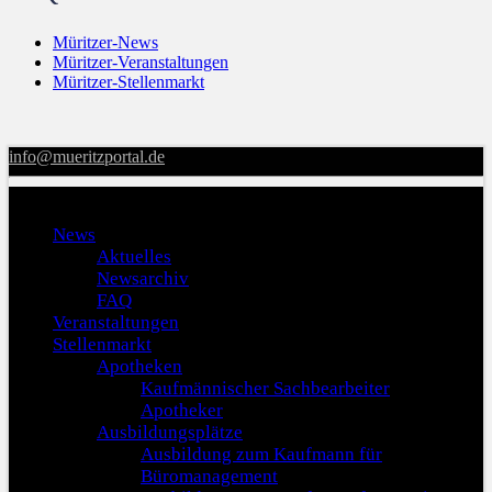
Müritzer-News
Müritzer-Veranstaltungen
Müritzer-Stellenmarkt
info@mueritzportal.de
Menu
News
Aktuelles
Newsarchiv
FAQ
Veranstaltungen
Stellenmarkt
Apotheken
Kaufmännischer Sachbearbeiter
Apotheker
Ausbildungsplätze
Ausbildung zum Kaufmann für
Büromanagement