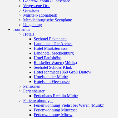
Göhren-Lebbin / Fleesensee
Vergessene Orte
Gewässer
Müritz-Nationalpark
Mecklenburgische Seenplatte
Umgebung
Tourismus
Hotels
Seehotel Ecktannen
Landhotel "Die Arche"
Hotel Müritzterrasse
Landhotel Mecklenburg
Hotel Paulshöhe
Ratskeller Waren (Müritz)
Seehotel Schloss Klink
Hotel schmiede1860 Groß Dratow
Hotels an der Müritz
Hotels am Fleesensee
Pensionen
Ferienhäuser
Ferienhaus Rechlin Müritz
Ferienwohnungen
Ferienwohnung Vielist bei Waren (Müritz)
Ferienwohnung Müritzsee
Ferienwohnung Mirow