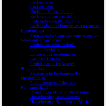
Küchenhelfer
Chef de Partie
Chefkoch Schloss Leizen
Koch Restaurant Paulshöhe
Frühstückskoch Müritzpalais
Koch Seehotel Ecktannen Waren (Müritz)
Kundendienst
Mitarbeiter telefonischer Kundenservice
Lebensmittelproduktion
Produktionsleiter Freiland-
Legehennenfarmen
Landwirt / Servicetechniker
Käser für Hofkäse
Produktionshelfer Käserei
Pflegefachkraft
Medizinische Fachangestellte
Physiotherapie
Physiotherapeut / Masseur
Reinigungskraft
Reinigungskraft Hotel Müritzpalais
Housekeeping Hotel Federow
Housekeeping Hotel Waren (Müritz)