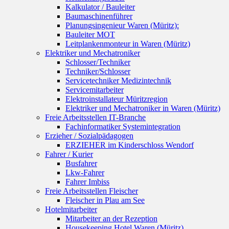
Kalkulator / Bauleiter
Baumaschinenführer
Planungsingenieur Waren (Müritz):
Bauleiter MOT
Leitplankenmonteur in Waren (Müritz)
Elektriker und Mechatroniker
Schlosser/Techniker
Techniker/Schlosser
Servicetechniker Medizintechnik
Servicemitarbeiter
Elektroinstallateur Müritzregion
Elektriker und Mechatroniker in Waren (Müritz)
Freie Arbeitsstellen IT-Branche
Fachinformatiker Systemintegration
Erzieher / Sozialpädagogen
ERZIEHER im Kinderschloss Wendorf
Fahrer / Kurier
Busfahrer
Lkw-Fahrer
Fahrer Imbiss
Freie Arbeitsstellen Fleischer
Fleischer in Plau am See
Hotelmitarbeiter
Mitarbeiter an der Rezeption
Housekeeping Hotel Waren (Müritz)