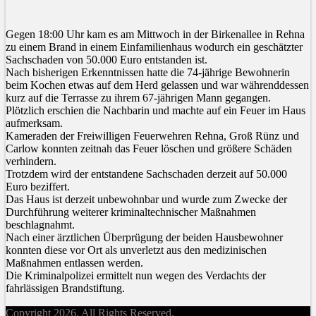
Gegen 18:00 Uhr kam es am Mittwoch in der Birkenallee in Rehna
zu einem Brand in einem Einfamilienhaus wodurch ein geschätzter
Sachschaden von 50.000 Euro entstanden ist.
Nach bisherigen Erkenntnissen hatte die 74-jährige Bewohnerin
beim Kochen etwas auf dem Herd gelassen und war währenddessen
kurz auf die Terrasse zu ihrem 67-jährigen Mann gegangen.
Plötzlich erschien die Nachbarin und machte auf ein Feuer im Haus
aufmerksam.
Kameraden der Freiwilligen Feuerwehren Rehna, Groß Rünz und
Carlow konnten zeitnah das Feuer löschen und größere Schäden
verhindern.
Trotzdem wird der entstandene Sachschaden derzeit auf 50.000
Euro beziffert.
Das Haus ist derzeit unbewohnbar und wurde zum Zwecke der
Durchführung weiterer kriminaltechnischer Maßnahmen
beschlagnahmt.
Nach einer ärztlichen Überprügung der beiden Hausbewohner
konnten diese vor Ort als unverletzt aus den medizinischen
Maßnahmen entlassen werden.
Die Kriminalpolizei ermittelt nun wegen des Verdachts der
fahrlässigen Brandstiftung.
Copyright 2026. All Rights Reserved.