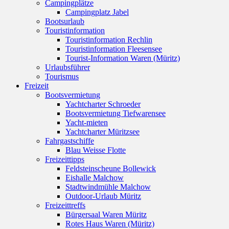
Campingplätze
Campingplatz Jabel
Bootsurlaub
Touristinformation
Touristinformation Rechlin
Touristinformation Fleesensee
Tourist-Information Waren (Müritz)
Urlaubsführer
Tourismus
Freizeit
Bootsvermietung
Yachtcharter Schroeder
Bootsvermietung Tiefwarensee
Yacht-mieten
Yachtcharter Müritzsee
Fahrgastschiffe
Blau Weisse Flotte
Freizeittipps
Feldsteinscheune Bollewick
Eishalle Malchow
Stadtwindmühle Malchow
Outdoor-Urlaub Müritz
Freizeittreffs
Bürgersaal Waren Müritz
Rotes Haus Waren (Müritz)