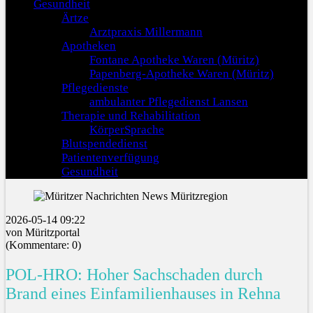
Gesundheit
Ärtze
Arztpraxis Millermann
Apotheken
Fontane Apotheke Waren (Müritz)
Papenberg-Apotheke Waren (Müritz)
Pflegedienste
ambulanter Pflegedienst Lansen
Therapie und Rehabilitation
KörperSprache
Blutspendedienst
Patientenverfügung
Gesundheit
2026-05-14 09:22
von Müritzportal
(Kommentare: 0)
POL-HRO: Hoher Sachschaden durch
Brand eines Einfamilienhauses in Rehna