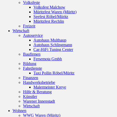
Volksfeste
Volksfest Malchow
Müritzfest Waren (Müritz)
Seefest Röbel/Müritz
Müritzfest Rechlin
Freizeit
Wirtschaft
Autoservice
Autohaus Multhaup
Autohaus Schlingmann
Car-HiFi Tuning Center
Baufirmen
Fersemota Gmbh
Bildung
Fahrdienste
Taxi Pollin Röbel/Müritz
Finanzen
Handwerksbetriebe
Malermeister Kreye
Hilfe & Beratung
Künstler
Warener Innenstadt
Wirtschaft
Wohnen
WWG Waren (Müritz)