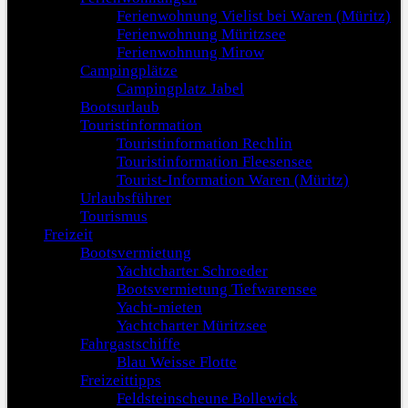
Ferienwohnung Vielist bei Waren (Müritz)
Ferienwohnung Müritzsee
Ferienwohnung Mirow
Campingplätze
Campingplatz Jabel
Bootsurlaub
Touristinformation
Touristinformation Rechlin
Touristinformation Fleesensee
Tourist-Information Waren (Müritz)
Urlaubsführer
Tourismus
Freizeit
Bootsvermietung
Yachtcharter Schroeder
Bootsvermietung Tiefwarensee
Yacht-mieten
Yachtcharter Müritzsee
Fahrgastschiffe
Blau Weisse Flotte
Freizeittipps
Feldsteinscheune Bollewick