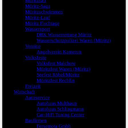
Müritzsail
Müritz-Saga
Müritzschwimmen
Müritz-Lauf
Müritz Fischtage
Wassersport
DRK Wasserrettung Müritz
Wasserschutzpolizei Waren (Müritz)
Vereine
Angelverein Kamerun
Volksfeste
Volksfest Malchow
Müritzfest Waren (Müritz)
Seefest Röbel/Müritz
Müritzfest Rechlin
Freizeit
Wirtschaft
Autoservice
Autohaus Multhaup
Autohaus Schlingmann
Car-HiFi Tuning Center
Baufirmen
Fersemota Gmbh