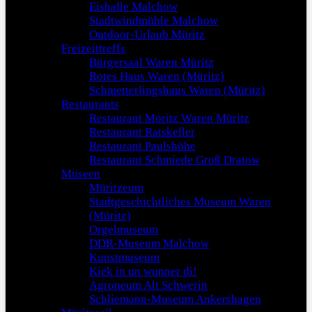
Eishalle Malchow
Stadtwindmühle Malchow
Outdoor-Urlaub Müritz
Freizeittreffs
Bürgersaal Waren Müritz
Rotes Haus Waren (Müritz)
Schmetterlingshaus Waren (Müritz)
Restaurants
Restaurant Moritz Waren Müritz
Restaurant Ratskeller
Restaurant Paulshöhe
Restaurant Schmiede Groß Dratow
Museen
Müritzeum
Stadtgeschichtliches Museum Waren
(Müritz)
Orgelmuseum
DDR-Museum Malchow
Kunstmuseum
Kiek in un wunner di!
Agroneum Alt Schwerin
Schliemann-Museum Ankershagen