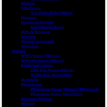
Bildung
Fahrdienste
Taxi Pollin Röbel/Müritz
Finanzen
Handwerksbetriebe
Malermeister Kreye
Hilfe & Beratung
Künstler
Warener Innenstadt
Wirtschaft
Wohnen
WWG Waren (Müritz)
WoGeWa Waren (Müritz)
Kindertagesstätten
DRK Kita Waren (Müritz)
WABE-Kita Warensberg
Hortplätze
Pflegeheime
Pflegeheim Waren (Müritz) "Müritzpark"
Pflegeheim Waren Müritzblick
Betreutes Wohnen
Wohnen