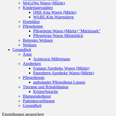
WoGeWa Waren (Müritz)
Kindertagesstätten
DRK Kita Waren (Müritz)
WABE-Kita Warensberg
Hortplätze
Pflegeheime
Pflegeheim Waren (Müritz) "Müritzpark"
Pflegeheim Waren Müritzblick
Betreutes Wohnen
Wohnen
Gesundheit
Ärtze
Arztpraxis Millermann
Apotheken
Fontane Apotheke Waren (Müritz)
Papenberg-Apotheke Waren (Müritz)
Pflegedienste
ambulanter Pflegedienst Lansen
Therapie und Rehabilitation
KörperSprache
Blutspendedienst
Patientenverfügung
Gesundheit
Einstellungen gespeichert