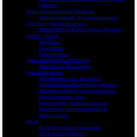
(Müritz)
Freie Arbeitsstellen IT-Branche
Fachinformatiker Systemintegration
Erzieher / Sozialpädagogen
ERZIEHER im Kinderschloss Wendorf
Fahrer / Kurier
Busfahrer
Lkw-Fahrer
Fahrer Imbiss
Freie Arbeitsstellen Fleischer
Fleischer in Plau am See
Hotelmitarbeiter
Mitarbeiter an der Rezeption
Housekeeping Hotel Waren (Müritz)
Mitarbeiter Reservierungsabteilung
Hotelfachmann/-frau
Servicekraft / Zimmerreinigung
Mitarbeiter Vermietungsbüro &
Reservierung
Koch
Koch Pflegeheim Neustrelitz
Koch Waren (Müritz)