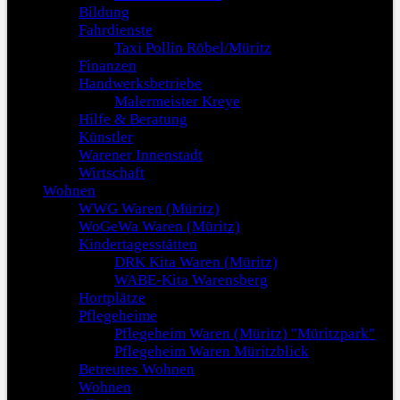
Bildung
Fahrdienste
Taxi Pollin Röbel/Müritz
Finanzen
Handwerksbetriebe
Malermeister Kreye
Hilfe & Beratung
Künstler
Warener Innenstadt
Wirtschaft
Wohnen
WWG Waren (Müritz)
WoGeWa Waren (Müritz)
Kindertagesstätten
DRK Kita Waren (Müritz)
WABE-Kita Warensberg
Hortplätze
Pflegeheime
Pflegeheim Waren (Müritz) "Müritzpark"
Pflegeheim Waren Müritzblick
Betreutes Wohnen
Wohnen