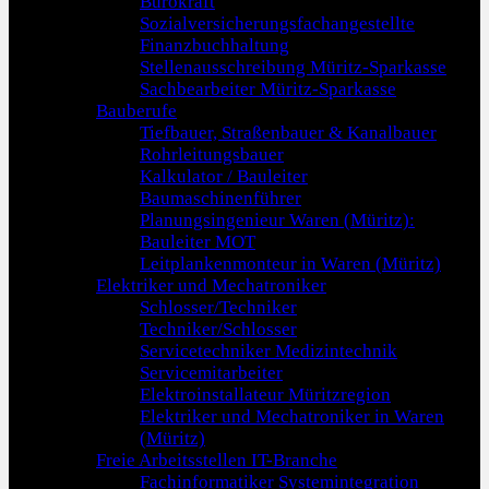
Bürokraft
Sozialversicherungsfachangestellte
Finanzbuchhaltung
Stellenausschreibung Müritz-Sparkasse
Sachbearbeiter Müritz-Sparkasse
Bauberufe
Tiefbauer, Straßenbauer & Kanalbauer
Rohrleitungsbauer
Kalkulator / Bauleiter
Baumaschinenführer
Planungsingenieur Waren (Müritz):
Bauleiter MOT
Leitplankenmonteur in Waren (Müritz)
Elektriker und Mechatroniker
Schlosser/Techniker
Techniker/Schlosser
Servicetechniker Medizintechnik
Servicemitarbeiter
Elektroinstallateur Müritzregion
Elektriker und Mechatroniker in Waren
(Müritz)
Freie Arbeitsstellen IT-Branche
Fachinformatiker Systemintegration