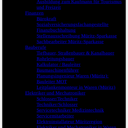
Ausbildung zum Kaufmann für Tourismus
und Freizeit
Finanzen
Bürokraft
Sozialversicherungsfachangestellte
Finanzbuchhaltung
Stellenausschreibung Müritz-Sparkasse
Sachbearbeiter Müritz-Sparkasse
Bauberufe
Tiefbauer, Straßenbauer & Kanalbauer
Rohrleitungsbauer
Kalkulator / Bauleiter
Baumaschinenführer
Planungsingenieur Waren (Müritz):
Bauleiter MOT
Leitplankenmonteur in Waren (Müritz)
Elektriker und Mechatroniker
Schlosser/Techniker
Techniker/Schlosser
Servicetechniker Medizintechnik
Servicemitarbeiter
Elektroinstallateur Müritzregion
Elektriker und Mechatroniker in Waren