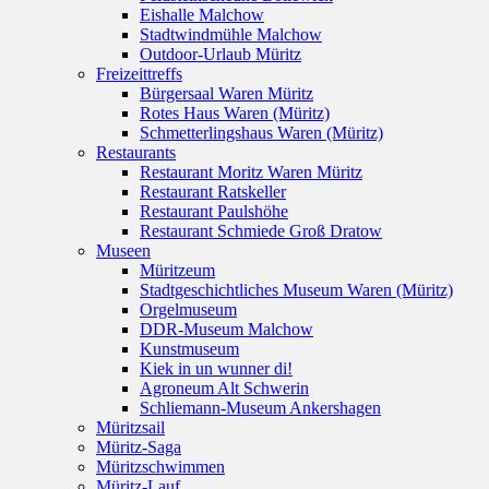
Eishalle Malchow
Stadtwindmühle Malchow
Outdoor-Urlaub Müritz
Freizeittreffs
Bürgersaal Waren Müritz
Rotes Haus Waren (Müritz)
Schmetterlingshaus Waren (Müritz)
Restaurants
Restaurant Moritz Waren Müritz
Restaurant Ratskeller
Restaurant Paulshöhe
Restaurant Schmiede Groß Dratow
Museen
Müritzeum
Stadtgeschichtliches Museum Waren (Müritz)
Orgelmuseum
DDR-Museum Malchow
Kunstmuseum
Kiek in un wunner di!
Agroneum Alt Schwerin
Schliemann-Museum Ankershagen
Müritzsail
Müritz-Saga
Müritzschwimmen
Müritz-Lauf