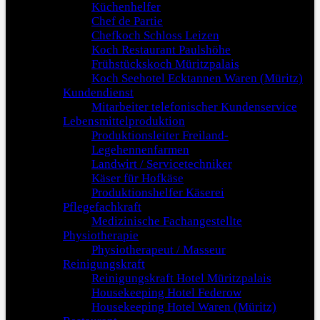
Küchenhelfer
Chef de Partie
Chefkoch Schloss Leizen
Koch Restaurant Paulshöhe
Frühstückskoch Müritzpalais
Koch Seehotel Ecktannen Waren (Müritz)
Kundendienst
Mitarbeiter telefonischer Kundenservice
Lebensmittelproduktion
Produktionsleiter Freiland-
Legehennenfarmen
Landwirt / Servicetechniker
Käser für Hofkäse
Produktionshelfer Käserei
Pflegefachkraft
Medizinische Fachangestellte
Physiotherapie
Physiotherapeut / Masseur
Reinigungskraft
Reinigungskraft Hotel Müritzpalais
Housekeeping Hotel Federow
Housekeeping Hotel Waren (Müritz)