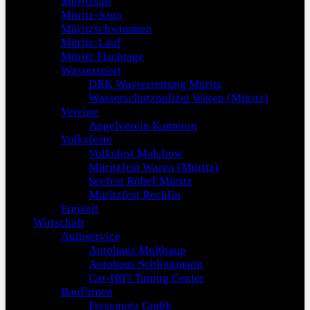
Müritzsail
Müritz-Saga
Müritzschwimmen
Müritz-Lauf
Müritz Fischtage
Wassersport
DRK Wasserrettung Müritz
Wasserschutzpolizei Waren (Müritz)
Vereine
Angelverein Kamerun
Volksfeste
Volksfest Malchow
Müritzfest Waren (Müritz)
Seefest Röbel/Müritz
Müritzfest Rechlin
Freizeit
Wirtschaft
Autoservice
Autohaus Multhaup
Autohaus Schlingmann
Car-HiFi Tuning Center
Baufirmen
Fersemota Gmbh