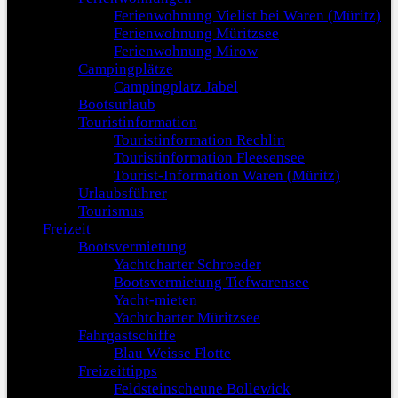
Ferienwohnung Vielist bei Waren (Müritz)
Ferienwohnung Müritzsee
Ferienwohnung Mirow
Campingplätze
Campingplatz Jabel
Bootsurlaub
Touristinformation
Touristinformation Rechlin
Touristinformation Fleesensee
Tourist-Information Waren (Müritz)
Urlaubsführer
Tourismus
Freizeit
Bootsvermietung
Yachtcharter Schroeder
Bootsvermietung Tiefwarensee
Yacht-mieten
Yachtcharter Müritzsee
Fahrgastschiffe
Blau Weisse Flotte
Freizeittipps
Feldsteinscheune Bollewick