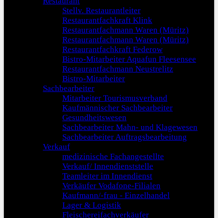
Restaurant
Stellv. Restaurantleiter
Restaurantfachkraft Klink
Restaurantfachmann Waren (Müritz)
Restaurantfachmann Waren (Müritz)
Restaurantfachkraft Federow
Bistro-Mitarbeiter Aquafun Fleesensee
Restaurantfachmann Neustrelitz
Bistro-Mitarbeiter
Sachbearbeiter
Mitarbeiter Tourismusverband
Kaufmännischer Sachbearbeiter
Gesundheitswesen
Sachbearbeiter Mahn- und Klagewesen
Sachbearbeiter Auftragsbearbeitung
Verkauf
medizinische Fachangestellte
Verkauf/ Innendienststelle
Teamleiter im Innendienst
Verkäufer Vodafone-Filialen
Kaufmann/-frau - Einzelhandel
Lager & Logistik
Fleischereifachverkäufer