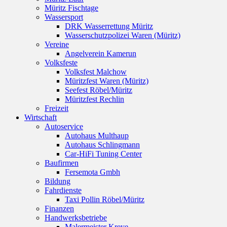
Müritz Fischtage
Wassersport
DRK Wasserrettung Müritz
Wasserschutzpolizei Waren (Müritz)
Vereine
Angelverein Kamerun
Volksfeste
Volksfest Malchow
Müritzfest Waren (Müritz)
Seefest Röbel/Müritz
Müritzfest Rechlin
Freizeit
Wirtschaft
Autoservice
Autohaus Multhaup
Autohaus Schlingmann
Car-HiFi Tuning Center
Baufirmen
Fersemota Gmbh
Bildung
Fahrdienste
Taxi Pollin Röbel/Müritz
Finanzen
Handwerksbetriebe
Malermeister Kreye