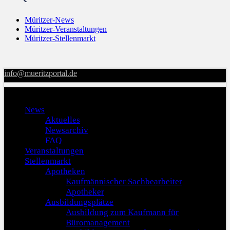
Müritzer-News
Müritzer-Veranstaltungen
Müritzer-Stellenmarkt
info@mueritzportal.de
Menu
News
Aktuelles
Newsarchiv
FAQ
Veranstaltungen
Stellenmarkt
Apotheken
Kaufmännischer Sachbearbeiter
Apotheker
Ausbildungsplätze
Ausbildung zum Kaufmann für
Büromanagement