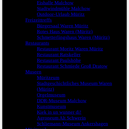
Eishalle Malchow
Stadtwindmühle Malchow
Outdoor-Urlaub Müritz
Freizeittreffs
Bürgersaal Waren Müritz
Rotes Haus Waren (Müritz)
Schmetterlingshaus Waren (Müritz)
Restaurants
Restaurant Moritz Waren Müritz
Restaurant Ratskeller
Restaurant Paulshöhe
Restaurant Schmiede Groß Dratow
Museen
Müritzeum
Stadtgeschichtliches Museum Waren
(Müritz)
Orgelmuseum
DDR-Museum Malchow
Kunstmuseum
Kiek in un wunner di!
Agroneum Alt Schwerin
Schliemann-Museum Ankershagen