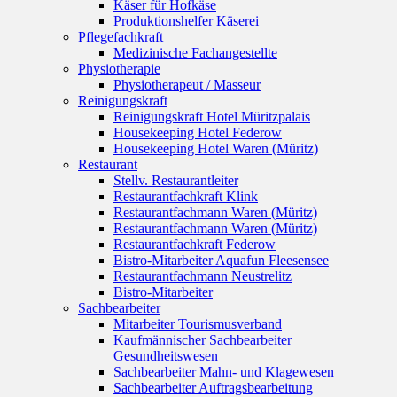
Käser für Hofkäse
Produktionshelfer Käserei
Pflegefachkraft
Medizinische Fachangestellte
Physiotherapie
Physiotherapeut / Masseur
Reinigungskraft
Reinigungskraft Hotel Müritzpalais
Housekeeping Hotel Federow
Housekeeping Hotel Waren (Müritz)
Restaurant
Stellv. Restaurantleiter
Restaurantfachkraft Klink
Restaurantfachmann Waren (Müritz)
Restaurantfachmann Waren (Müritz)
Restaurantfachkraft Federow
Bistro-Mitarbeiter Aquafun Fleesensee
Restaurantfachmann Neustrelitz
Bistro-Mitarbeiter
Sachbearbeiter
Mitarbeiter Tourismusverband
Kaufmännischer Sachbearbeiter
Gesundheitswesen
Sachbearbeiter Mahn- und Klagewesen
Sachbearbeiter Auftragsbearbeitung