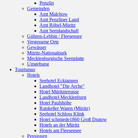
Penzlin
Gemeinden
Amt Malchow
Amt Penzliner Land
Amt Röbel-Müritz
Amt Seenlandschaft
Göhren-Lebbin / Fleesensee
Vergessene Orte
Gewässer
Müritz-Nationalpark
Mecklenburgische Seenplatte
Umgebung
Tourismus
Hotels
Seehotel Ecktannen
Landhotel "Die Arche"
Hotel Müritzterrasse
Landhotel Mecklenburg
Hotel Paulshöhe
Ratskeller Waren (Müritz)
Seehotel Schloss Klink
Hotel schmiede1860 Groß Dratow
Hotels an der Müritz
Hotels am Fleesensee
Pensionen