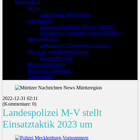
Gesundheit
Ärtze
Arztpraxis Millermann
Apotheken
Fontane Apotheke Waren (Müritz)
Papenberg-Apotheke Waren (Müritz)
Pflegedienste
ambulanter Pflegedienst Lansen
Therapie und Rehabilitation
KörperSprache
Blutspendedienst
Patientenverfügung
Gesundheit
2022-12-31 02:11
(Kommentare: 0)
Landespolizei M-V stellt
Einsatztaktik 2023 um