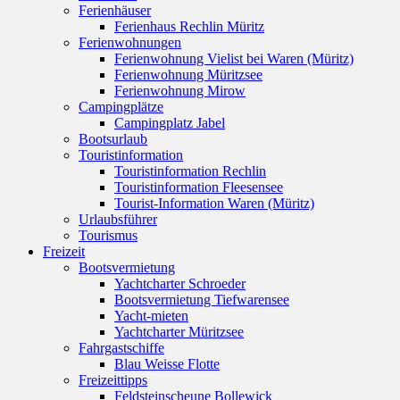
Ferienhäuser
Ferienhaus Rechlin Müritz
Ferienwohnungen
Ferienwohnung Vielist bei Waren (Müritz)
Ferienwohnung Müritzsee
Ferienwohnung Mirow
Campingplätze
Campingplatz Jabel
Bootsurlaub
Touristinformation
Touristinformation Rechlin
Touristinformation Fleesensee
Tourist-Information Waren (Müritz)
Urlaubsführer
Tourismus
Freizeit
Bootsvermietung
Yachtcharter Schroeder
Bootsvermietung Tiefwarensee
Yacht-mieten
Yachtcharter Müritzsee
Fahrgastschiffe
Blau Weisse Flotte
Freizeittipps
Feldsteinscheune Bollewick