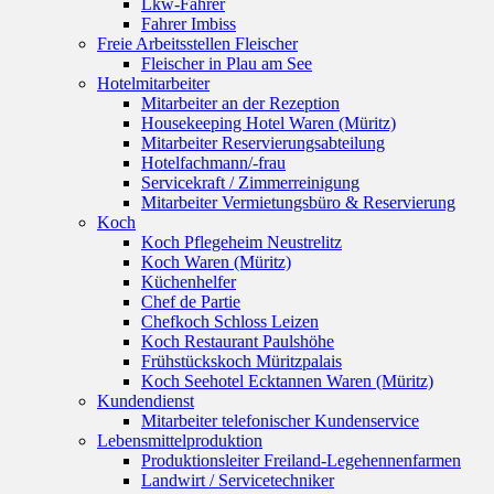
Lkw-Fahrer
Fahrer Imbiss
Freie Arbeitsstellen Fleischer
Fleischer in Plau am See
Hotelmitarbeiter
Mitarbeiter an der Rezeption
Housekeeping Hotel Waren (Müritz)
Mitarbeiter Reservierungsabteilung
Hotelfachmann/-frau
Servicekraft / Zimmerreinigung
Mitarbeiter Vermietungsbüro & Reservierung
Koch
Koch Pflegeheim Neustrelitz
Koch Waren (Müritz)
Küchenhelfer
Chef de Partie
Chefkoch Schloss Leizen
Koch Restaurant Paulshöhe
Frühstückskoch Müritzpalais
Koch Seehotel Ecktannen Waren (Müritz)
Kundendienst
Mitarbeiter telefonischer Kundenservice
Lebensmittelproduktion
Produktionsleiter Freiland-Legehennenfarmen
Landwirt / Servicetechniker