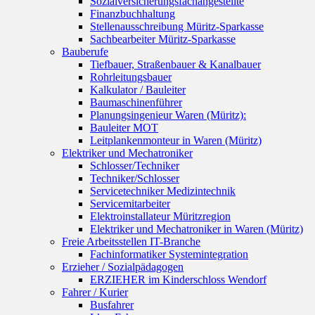
Sozialversicherungsfachangestellte
Finanzbuchhaltung
Stellenausschreibung Müritz-Sparkasse
Sachbearbeiter Müritz-Sparkasse
Bauberufe
Tiefbauer, Straßenbauer & Kanalbauer
Rohrleitungsbauer
Kalkulator / Bauleiter
Baumaschinenführer
Planungsingenieur Waren (Müritz):
Bauleiter MOT
Leitplankenmonteur in Waren (Müritz)
Elektriker und Mechatroniker
Schlosser/Techniker
Techniker/Schlosser
Servicetechniker Medizintechnik
Servicemitarbeiter
Elektroinstallateur Müritzregion
Elektriker und Mechatroniker in Waren (Müritz)
Freie Arbeitsstellen IT-Branche
Fachinformatiker Systemintegration
Erzieher / Sozialpädagogen
ERZIEHER im Kinderschloss Wendorf
Fahrer / Kurier
Busfahrer