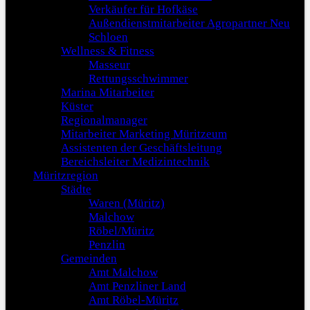
Verkäufer für Hofkäse
Außendienstmitarbeiter Agropartner Neu
Schloen
Wellness & Fitness
Masseur
Rettungsschwimmer
Marina Mitarbeiter
Küster
Regionalmanager
Mitarbeiter Marketing Müritzeum
Assistenten der Geschäftsleitung
Bereichsleiter Medizintechnik
Müritzregion
Städte
Waren (Müritz)
Malchow
Röbel/Müritz
Penzlin
Gemeinden
Amt Malchow
Amt Penzliner Land
Amt Röbel-Müritz