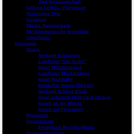
Amt Seenlandschaft
Göhren-Lebbin / Fleesensee
Vergessene Orte
Gewässer
Müritz-Nationalpark
Mecklenburgische Seenplatte
Umgebung
Tourismus
Hotels
Seehotel Ecktannen
Landhotel "Die Arche"
Hotel Müritzterrasse
Landhotel Mecklenburg
Hotel Paulshöhe
Ratskeller Waren (Müritz)
Seehotel Schloss Klink
Hotel schmiede1860 Groß Dratow
Hotels an der Müritz
Hotels am Fleesensee
Pensionen
Ferienhäuser
Ferienhaus Rechlin Müritz
Ferienwohnungen