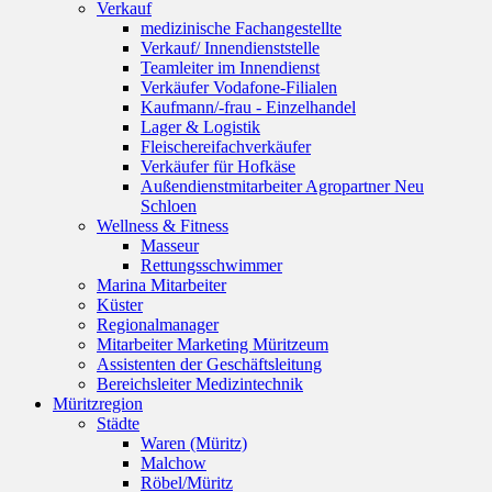
Verkauf
medizinische Fachangestellte
Verkauf/ Innendienststelle
Teamleiter im Innendienst
Verkäufer Vodafone-Filialen
Kaufmann/-frau - Einzelhandel
Lager & Logistik
Fleischereifachverkäufer
Verkäufer für Hofkäse
Außendienstmitarbeiter Agropartner Neu
Schloen
Wellness & Fitness
Masseur
Rettungsschwimmer
Marina Mitarbeiter
Küster
Regionalmanager
Mitarbeiter Marketing Müritzeum
Assistenten der Geschäftsleitung
Bereichsleiter Medizintechnik
Müritzregion
Städte
Waren (Müritz)
Malchow
Röbel/Müritz