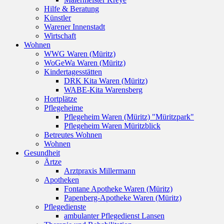
Hilfe & Beratung
Künstler
Warener Innenstadt
Wirtschaft
Wohnen
WWG Waren (Müritz)
WoGeWa Waren (Müritz)
Kindertagesstätten
DRK Kita Waren (Müritz)
WABE-Kita Warensberg
Hortplätze
Pflegeheime
Pflegeheim Waren (Müritz) "Müritzpark"
Pflegeheim Waren Müritzblick
Betreutes Wohnen
Wohnen
Gesundheit
Ärtze
Arztpraxis Millermann
Apotheken
Fontane Apotheke Waren (Müritz)
Papenberg-Apotheke Waren (Müritz)
Pflegedienste
ambulanter Pflegedienst Lansen