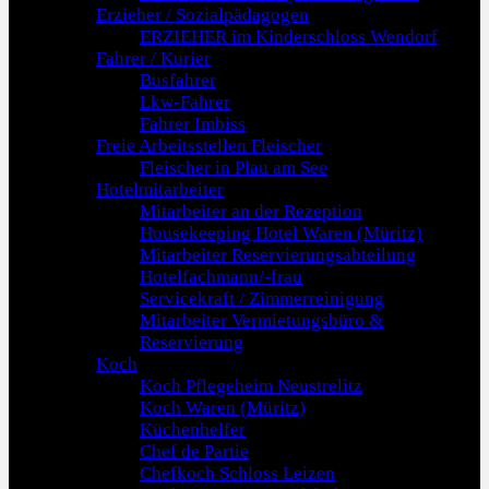
Erzieher / Sozialpädagogen
ERZIEHER im Kinderschloss Wendorf
Fahrer / Kurier
Busfahrer
Lkw-Fahrer
Fahrer Imbiss
Freie Arbeitsstellen Fleischer
Fleischer in Plau am See
Hotelmitarbeiter
Mitarbeiter an der Rezeption
Housekeeping Hotel Waren (Müritz)
Mitarbeiter Reservierungsabteilung
Hotelfachmann/-frau
Servicekraft / Zimmerreinigung
Mitarbeiter Vermietungsbüro &
Reservierung
Koch
Koch Pflegeheim Neustrelitz
Koch Waren (Müritz)
Küchenhelfer
Chef de Partie
Chefkoch Schloss Leizen