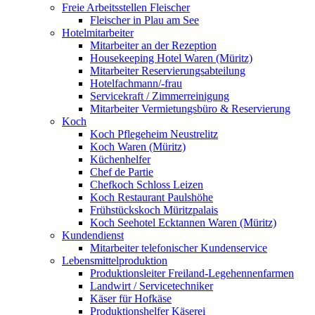
Freie Arbeitsstellen Fleischer
Fleischer in Plau am See
Hotelmitarbeiter
Mitarbeiter an der Rezeption
Housekeeping Hotel Waren (Müritz)
Mitarbeiter Reservierungsabteilung
Hotelfachmann/-frau
Servicekraft / Zimmerreinigung
Mitarbeiter Vermietungsbüro & Reservierung
Koch
Koch Pflegeheim Neustrelitz
Koch Waren (Müritz)
Küchenhelfer
Chef de Partie
Chefkoch Schloss Leizen
Koch Restaurant Paulshöhe
Frühstückskoch Müritzpalais
Koch Seehotel Ecktannen Waren (Müritz)
Kundendienst
Mitarbeiter telefonischer Kundenservice
Lebensmittelproduktion
Produktionsleiter Freiland-Legehennenfarmen
Landwirt / Servicetechniker
Käser für Hofkäse
Produktionshelfer Käserei