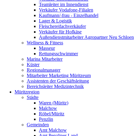
Teamleiter im Innendienst
Verkäufer Vodafone-Filialen
Kaufmann/-frau - Einzelhandel
Lager & Logistik
Fleischereifachverkäufer
Verkäufer für Hofkäse
Außendienstmitarbeiter Agropartner Neu Schloen
Wellness & Fitness
Masseur
Rettungsschwimmer
Marina Mitarbeiter
Küster
Regionalmanager
Mitarbeiter Marketing Müritzeum
Assistenten der Geschäftsleitung
Bereichsleiter Medizintechnik
Müritzregion
Städte
Waren (Müritz)
Malchow
Röbel/Müritz
Penzlin
Gemeinden
Amt Malchow
Amt Penzliner Land