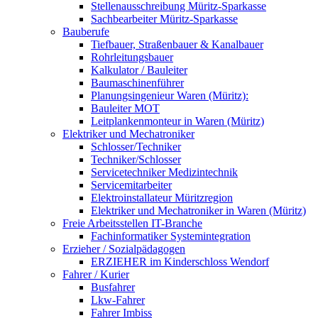
Stellenausschreibung Müritz-Sparkasse
Sachbearbeiter Müritz-Sparkasse
Bauberufe
Tiefbauer, Straßenbauer & Kanalbauer
Rohrleitungsbauer
Kalkulator / Bauleiter
Baumaschinenführer
Planungsingenieur Waren (Müritz):
Bauleiter MOT
Leitplankenmonteur in Waren (Müritz)
Elektriker und Mechatroniker
Schlosser/Techniker
Techniker/Schlosser
Servicetechniker Medizintechnik
Servicemitarbeiter
Elektroinstallateur Müritzregion
Elektriker und Mechatroniker in Waren (Müritz)
Freie Arbeitsstellen IT-Branche
Fachinformatiker Systemintegration
Erzieher / Sozialpädagogen
ERZIEHER im Kinderschloss Wendorf
Fahrer / Kurier
Busfahrer
Lkw-Fahrer
Fahrer Imbiss