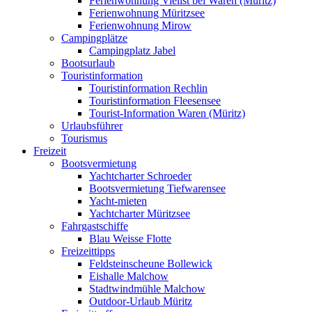
Ferienwohnung Vielist bei Waren (Müritz)
Ferienwohnung Müritzsee
Ferienwohnung Mirow
Campingplätze
Campingplatz Jabel
Bootsurlaub
Touristinformation
Touristinformation Rechlin
Touristinformation Fleesensee
Tourist-Information Waren (Müritz)
Urlaubsführer
Tourismus
Freizeit
Bootsvermietung
Yachtcharter Schroeder
Bootsvermietung Tiefwarensee
Yacht-mieten
Yachtcharter Müritzsee
Fahrgastschiffe
Blau Weisse Flotte
Freizeittipps
Feldsteinscheune Bollewick
Eishalle Malchow
Stadtwindmühle Malchow
Outdoor-Urlaub Müritz