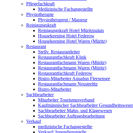
Pflegefachkraft
Medizinische Fachangestellte
Physiotherapie
Physiotherapeut / Masseur
Reinigungskraft
Reinigungskraft Hotel Müritzpalais
Housekeeping Hotel Federow
Housekeeping Hotel Waren (Müritz)
Restaurant
Stellv. Restaurantleiter
Restaurantfachkraft Klink
Restaurantfachmann Waren (Müritz)
Restaurantfachmann Waren (Müritz)
Restaurantfachkraft Federow
Bistro-Mitarbeiter Aquafun Fleesensee
Restaurantfachmann Neustrelitz
Bistro-Mitarbeiter
Sachbearbeiter
Mitarbeiter Tourismusverband
Kaufmännischer Sachbearbeiter Gesundheitswese
Sachbearbeiter Mahn- und Klagewesen
Sachbearbeiter Auftragsbearbeitung
Verkauf
medizinische Fachangestellte
Verkauf/ Innendienststelle