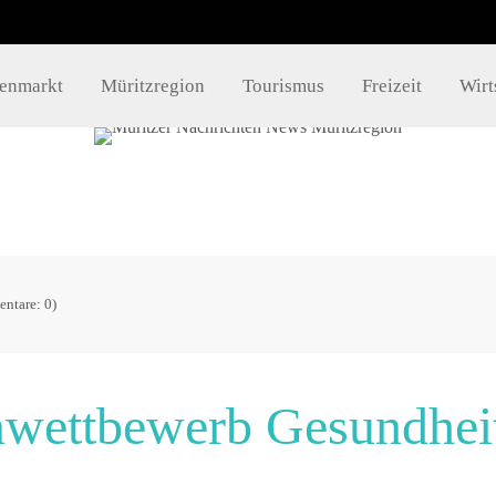
takt
Info´s
lenmarkt
Müritzregion
Tourismus
Freizeit
Wirt
Impressum
mueritzportal.de
Datenschutz
Kontakt
ntare: 0)
enwettbewerb Gesundheit