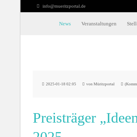
info@mueritzportal.de
Müritzportal
Kon
News
Veranstaltungen
Stel
Vilma Jönsson
info@
Fresiavej 4C
4420 Regstrup
Dänemark
2025-01-18 02:05
von Müritzportal
(Komme
Preisträger „Ide
2025