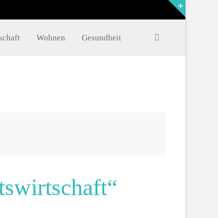
FAQ
schaft
Wohnen
Gesundheit
Müritzer-News
Müritzer-Veranstaltungen
Müritzer-Stellenmarkt
swirtschaft“