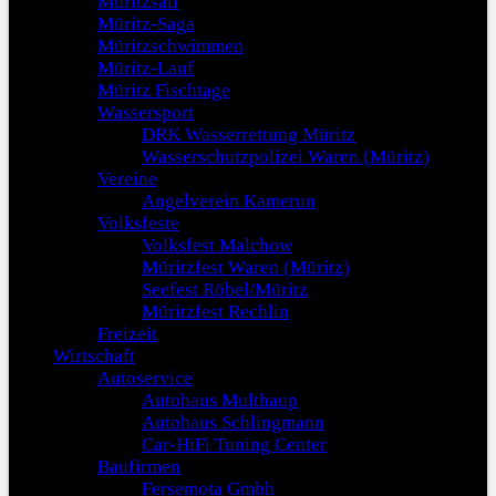
Müritzsail
Müritz-Saga
Müritzschwimmen
Müritz-Lauf
Müritz Fischtage
Wassersport
DRK Wasserrettung Müritz
Wasserschutzpolizei Waren (Müritz)
Vereine
Angelverein Kamerun
Volksfeste
Volksfest Malchow
Müritzfest Waren (Müritz)
Seefest Röbel/Müritz
Müritzfest Rechlin
Freizeit
Wirtschaft
Autoservice
Autohaus Multhaup
Autohaus Schlingmann
Car-HiFi Tuning Center
Baufirmen
Fersemota Gmbh