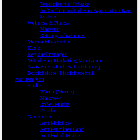
Verkäufer für Hofkäse
Außendienstmitarbeiter Agropartner Neu
Schloen
Wellness & Fitness
Masseur
Rettungsschwimmer
Marina Mitarbeiter
Küster
Regionalmanager
Mitarbeiter Marketing Müritzeum
Assistenten der Geschäftsleitung
Bereichsleiter Medizintechnik
Müritzregion
Städte
Waren (Müritz)
Malchow
Röbel/Müritz
Penzlin
Gemeinden
Amt Malchow
Amt Penzliner Land
Amt Röbel-Müritz