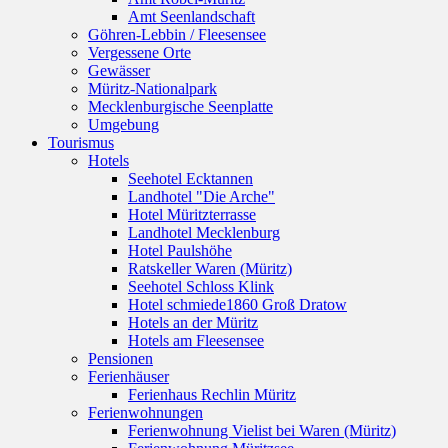
Amt Seenlandschaft
Göhren-Lebbin / Fleesensee
Vergessene Orte
Gewässer
Müritz-Nationalpark
Mecklenburgische Seenplatte
Umgebung
Tourismus
Hotels
Seehotel Ecktannen
Landhotel "Die Arche"
Hotel Müritzterrasse
Landhotel Mecklenburg
Hotel Paulshöhe
Ratskeller Waren (Müritz)
Seehotel Schloss Klink
Hotel schmiede1860 Groß Dratow
Hotels an der Müritz
Hotels am Fleesensee
Pensionen
Ferienhäuser
Ferienhaus Rechlin Müritz
Ferienwohnungen
Ferienwohnung Vielist bei Waren (Müritz)