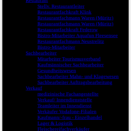
Restaurant
Stellv. Restaurantleiter
Restaurantfachkraft Klink
Restaurantfachmann Waren (Müritz)
Restaurantfachmann Waren (Müritz)
Restaurantfachkraft Federow
Bistro-Mitarbeiter Aquafun Fleesensee
Restaurantfachmann Neustrelitz
Bistro-Mitarbeiter
Sachbearbeiter
Mitarbeiter Tourismusverband
Kaufmännischer Sachbearbeiter
Gesundheitswesen
Sachbearbeiter Mahn- und Klagewesen
Sachbearbeiter Auftragsbearbeitung
Verkauf
medizinische Fachangestellte
Verkauf/ Innendienststelle
Teamleiter im Innendienst
Verkäufer Vodafone-Filialen
Kaufmann/-frau - Einzelhandel
Lager & Logistik
Fleischereifachverkäufer