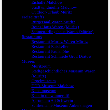
Eishalle Malchow
Stadtwindmühle Malchow
Outdoor-Urlaub Müritz
Freizeittreffs
Bürgersaal Waren Müritz
Rotes Haus Waren (Müritz)
Schmetterlingshaus Waren (Müritz)
Restaurants
Restaurant Moritz Waren Müritz
Restaurant Ratskeller
Restaurant Paulshöhe
Restaurant Schmiede Groß Dratow
Museen
Müritzeum
Stadtgeschichtliches Museum Waren
(Müritz)
Orgelmuseum
DDR-Museum Malchow
Kunstmuseum
Kiek in un wunner di!
Agroneum Alt Schwerin
Schliemann-Museum Ankershagen