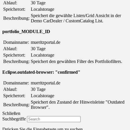
Ablauf:
30 Tage
Speicherort:
Localstorage
Speichert die gewählte Listen/Grid Ansicht in der
Beschreibung:
Demo CarDealer / CustomCatalog List.
portfolio_MODULE_ID
Domainname:
mueritzportal.de
Ablauf:
30 Tage
Speicherort:
Localstorage
Beschreibung:
Speichert den gewählten Filter des Portfoliofilters.
Eclipse.outdated-browser: "confirmed"
Domainname:
mueritzportal.de
Ablauf:
30 Tage
Speicherort:
Localstorage
Speichert den Zustand der Hinweisleiste "Outdated
Beschreibung:
Browser".
Schließen
Suchbegriffe
Drücken Sie die Eingabetaste um zu suchen