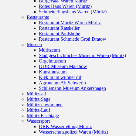
Bürgersaal Waren Müritz
Rotes Haus Waren (Müritz)
Schmetterlingshaus Waren (Müritz)
Restaurants
Restaurant Moritz Waren Müritz
Restaurant Ratskeller
Restaurant Paulshöhe
Restaurant Schmiede Groß Dratow
Museen
Müritzeum
Stadtgeschichtliches Museum Waren (Müritz)
Orgelmuseum
DDR-Museum Malchow
Kunstmuseum
Kiek in un wunner di!
Agroneum Alt Schwerin
Schliemann-Museum Ankershagen
Müritzsail
Müritz-Saga
Müritzschwimmen
Müritz-Lauf
Müritz Fischtage
Wassersport
DRK Wasserrettung Müritz
Wasserschutzpolizei Waren (Müritz)