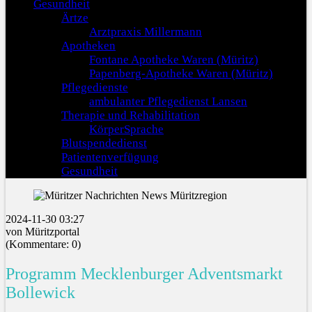
Gesundheit
Ärtze
Arztpraxis Millermann
Apotheken
Fontane Apotheke Waren (Müritz)
Papenberg-Apotheke Waren (Müritz)
Pflegedienste
ambulanter Pflegedienst Lansen
Therapie und Rehabilitation
KörperSprache
Blutspendedienst
Patientenverfügung
Gesundheit
2024-11-30 03:27
von Müritzportal
(Kommentare: 0)
Programm Mecklenburger Adventsmarkt
Bollewick