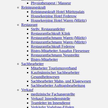
Physiotherapeut / Masseur
Reinigungskraft
Reinigungskraft Hotel Müritzpalais
Housekeeping Hotel Federow
Housekeeping Hotel Waren (Müritz)
Restaurant
Stellv. Restaurantleiter
Restaurantfachkraft Klink
Restaurantfachmann Waren (Müritz)
Restaurantfachmann Waren (Müritz)
Restaurantfachkraft Federow
Bistro-Mitarbeiter Aquafun Fleesensee
Restaurantfachmann Neustrelitz
Bistro-Mitarbeiter
Sachbearbeiter
Mitarbeiter Tourismusverband
Kaufmännischer Sachbearbeiter
Gesundheitswesen
Sachbearbeiter Mahn- und Klagewesen
Sachbearbeiter Auftragsbearbeitung
Verkauf
medizinische Fachangestellte
Verkauf/ Innendienststelle
Teamleiter im Innendienst
Verkäufer Vodafone-Filialen