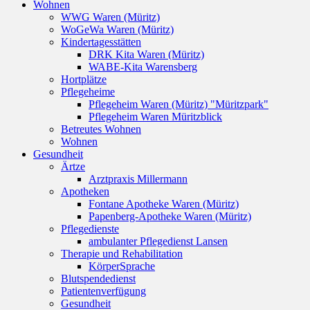
Wohnen
WWG Waren (Müritz)
WoGeWa Waren (Müritz)
Kindertagesstätten
DRK Kita Waren (Müritz)
WABE-Kita Warensberg
Hortplätze
Pflegeheime
Pflegeheim Waren (Müritz) "Müritzpark"
Pflegeheim Waren Müritzblick
Betreutes Wohnen
Wohnen
Gesundheit
Ärtze
Arztpraxis Millermann
Apotheken
Fontane Apotheke Waren (Müritz)
Papenberg-Apotheke Waren (Müritz)
Pflegedienste
ambulanter Pflegedienst Lansen
Therapie und Rehabilitation
KörperSprache
Blutspendedienst
Patientenverfügung
Gesundheit