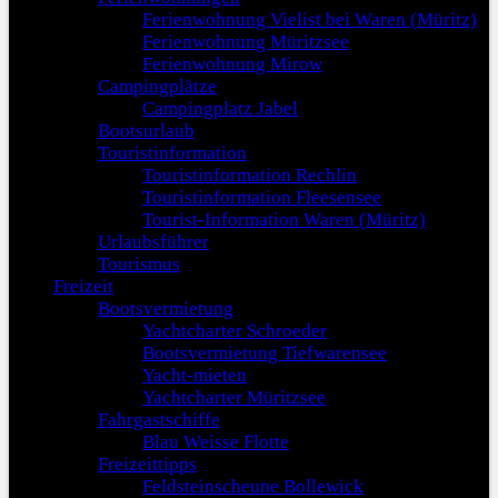
Ferienwohnung Vielist bei Waren (Müritz)
Ferienwohnung Müritzsee
Ferienwohnung Mirow
Campingplätze
Campingplatz Jabel
Bootsurlaub
Touristinformation
Touristinformation Rechlin
Touristinformation Fleesensee
Tourist-Information Waren (Müritz)
Urlaubsführer
Tourismus
Freizeit
Bootsvermietung
Yachtcharter Schroeder
Bootsvermietung Tiefwarensee
Yacht-mieten
Yachtcharter Müritzsee
Fahrgastschiffe
Blau Weisse Flotte
Freizeittipps
Feldsteinscheune Bollewick