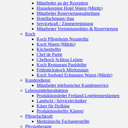
Mitarbeiter an der Rezeption
Housekeeping Hotel Waren (Müritz)
Mitarbeiter Reservierungsabteilung
Hotelfachmann/-frau
Servicekraft / Zimmerreinigung
Mitarbeiter Vermietungsbüro & Reservierung
Koch
Koch Pflegeheim Neustrelitz
Koch Waren (Müritz)
Küchenhelfer
Chef de Partie
Chefkoch Schloss Leizen
Koch Restaurant Paulshöhe
Frühstückskoch Müritzpalais
Koch Seehotel Ecktannen Waren (Müritz)
Kundendienst
Mitarbeiter telefonischer Kundenservice
Lebensmittelproduktion
Produktionsleiter Freiland-Legehennenfarmen
Landwirt / Servicetechniker
Käser für Hofkäse
Produktionshelfer Käserei
Pflegefachkraft
Medizinische Fachangestellte
Physiotherapie