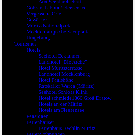
Amt Seenlandschaft
Göhren-Lebbin / Fleesensee
Vergessene Orte
Gewässer
Müritz-Nationalpark
Mecklenburgische Seenplatte
Umgebung
Tourismus
Hotels
Seehotel Ecktannen
Landhotel "Die Arche"
Hotel Müritzterrasse
Landhotel Mecklenburg
Hotel Paulshöhe
Ratskeller Waren (Müritz)
Seehotel Schloss Klink
Hotel schmiede1860 Groß Dratow
Hotels an der Müritz
Hotels am Fleesensee
Pensionen
Ferienhäuser
Ferienhaus Rechlin Müritz
Ferienwohnungen