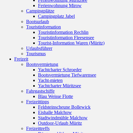
Ferienwohnung Müritzsee
Ferienwohnung Mirow
Campingplätze
Campingplatz Jabel
Bootsurlaub
Touristinformation
Touristinformation Rechlin
Touristinformation Fleesensee
Tourist-Information Waren (Müritz)
Urlaubsführer
Tourismus
Freizeit
Bootsvermietung
Yachtcharter Schroeder
Bootsvermietung Tiefwarensee
Yacht-mieten
Yachtcharter Müritzsee
Fahrgastschiffe
Blau Weisse Flotte
Freizeittipps
Feldsteinscheune Bollewick
Eishalle Malchow
Stadtwindmühle Malchow
Outdoor-Urlaub Müritz
Freizeittreffs