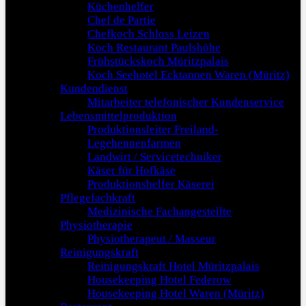
Küchenhelfer
Chef de Partie
Chefkoch Schloss Leizen
Koch Restaurant Paulshöhe
Frühstückskoch Müritzpalais
Koch Seehotel Ecktannen Waren (Müritz)
Kundendienst
Mitarbeiter telefonischer Kundenservice
Lebensmittelproduktion
Produktionsleiter Freiland-
Legehennenfarmen
Landwirt / Servicetechniker
Käser für Hofkäse
Produktionshelfer Käserei
Pflegefachkraft
Medizinische Fachangestellte
Physiotherapie
Physiotherapeut / Masseur
Reinigungskraft
Reinigungskraft Hotel Müritzpalais
Housekeeping Hotel Federow
Housekeeping Hotel Waren (Müritz)