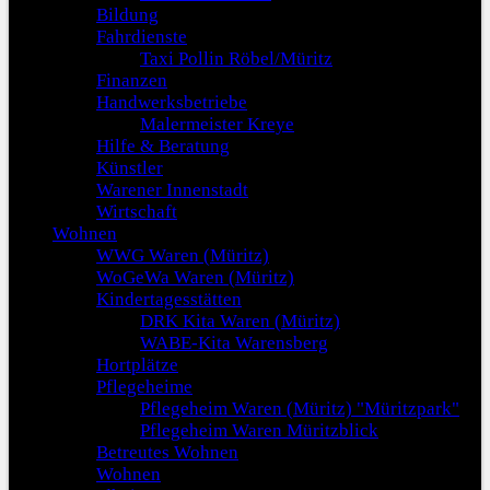
Bildung
Fahrdienste
Taxi Pollin Röbel/Müritz
Finanzen
Handwerksbetriebe
Malermeister Kreye
Hilfe & Beratung
Künstler
Warener Innenstadt
Wirtschaft
Wohnen
WWG Waren (Müritz)
WoGeWa Waren (Müritz)
Kindertagesstätten
DRK Kita Waren (Müritz)
WABE-Kita Warensberg
Hortplätze
Pflegeheime
Pflegeheim Waren (Müritz) "Müritzpark"
Pflegeheim Waren Müritzblick
Betreutes Wohnen
Wohnen