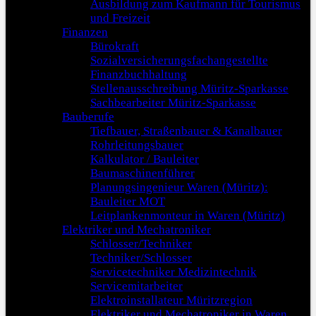
Ausbildung zum Kaufmann für Tourismus
und Freizeit
Finanzen
Bürokraft
Sozialversicherungsfachangestellte
Finanzbuchhaltung
Stellenausschreibung Müritz-Sparkasse
Sachbearbeiter Müritz-Sparkasse
Bauberufe
Tiefbauer, Straßenbauer & Kanalbauer
Rohrleitungsbauer
Kalkulator / Bauleiter
Baumaschinenführer
Planungsingenieur Waren (Müritz):
Bauleiter MOT
Leitplankenmonteur in Waren (Müritz)
Elektriker und Mechatroniker
Schlosser/Techniker
Techniker/Schlosser
Servicetechniker Medizintechnik
Servicemitarbeiter
Elektroinstallateur Müritzregion
Elektriker und Mechatroniker in Waren