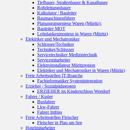
Tiefbauer, Straßenbauer & Kanalbauer
Rohrleitungsbauer
Kalkulator / Bauleiter
Baumaschinenführer
Planungsingenieur Waren (Müritz):
Bauleiter MOT
Leitplankenmonteur in Waren (Müritz)
Elektriker und Mechatroniker
Schlosser/Techniker
Techniker/Schlosser
Servicetechniker Medizintechnik
Servicemitarbeiter
Elektroinstallateur Müritzregion
Elektriker und Mechatroniker in Waren (Müritz)
Freie Arbeitsstellen IT-Branche
Fachinformatiker Systemintegration
Erzieher / Sozialpädagogen
ERZIEHER im Kinderschloss Wendorf
Fahrer / Kurier
Busfahrer
Lkw-Fahrer
Fahrer Imbiss
Freie Arbeitsstellen Fleischer
Fleischer in Plau am See
Hotelmitarbeiter