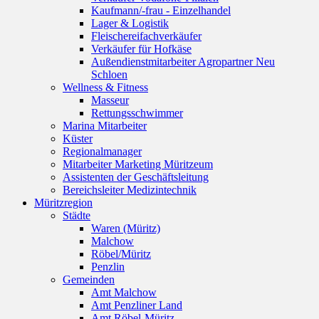
Kaufmann/-frau - Einzelhandel
Lager & Logistik
Fleischereifachverkäufer
Verkäufer für Hofkäse
Außendienstmitarbeiter Agropartner Neu
Schloen
Wellness & Fitness
Masseur
Rettungsschwimmer
Marina Mitarbeiter
Küster
Regionalmanager
Mitarbeiter Marketing Müritzeum
Assistenten der Geschäftsleitung
Bereichsleiter Medizintechnik
Müritzregion
Städte
Waren (Müritz)
Malchow
Röbel/Müritz
Penzlin
Gemeinden
Amt Malchow
Amt Penzliner Land
Amt Röbel-Müritz