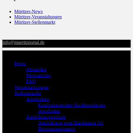
Müritzer-News
Müritzer-Veranstaltungen
Müritzer-Stellenmarkt
info@mueritzportal.de
Menu
News
Aktuelles
Newsarchiv
FAQ
Veranstaltungen
Stellenmarkt
Apotheken
Kaufmännischer Sachbearbeiter
Apotheker
Ausbildungsplätze
Ausbildung zum Kaufmann für
Büromanagement