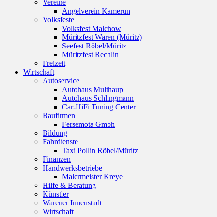
Vereine
Angelverein Kamerun
Volksfeste
Volksfest Malchow
Müritzfest Waren (Müritz)
Seefest Röbel/Müritz
Müritzfest Rechlin
Freizeit
Wirtschaft
Autoservice
Autohaus Multhaup
Autohaus Schlingmann
Car-HiFi Tuning Center
Baufirmen
Fersemota Gmbh
Bildung
Fahrdienste
Taxi Pollin Röbel/Müritz
Finanzen
Handwerksbetriebe
Malermeister Kreye
Hilfe & Beratung
Künstler
Warener Innenstadt
Wirtschaft