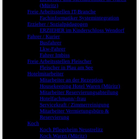
(Müritz)
Freie Arbeitsstellen IT-Branche
Fachinformatiker Systemintegration
Erzieher / Sozialpädagogen
ERZIEHER im Kinderschloss Wendorf
Fahrer / Kurier
Busfahrer
Lkw-Fahrer
Fahrer Imbiss
Freie Arbeitsstellen Fleischer
Fleischer in Plau am See
Hotelmitarbeiter
Mitarbeiter an der Rezeption
Housekeeping Hotel Waren (Müritz)
Mitarbeiter Reservierungsabteilung
Hotelfachmann/-frau
Servicekraft / Zimmerreinigung
Mitarbeiter Vermietungsbüro &
Reservierung
Koch
Koch Pflegeheim Neustrelitz
Koch Waren (Müritz)