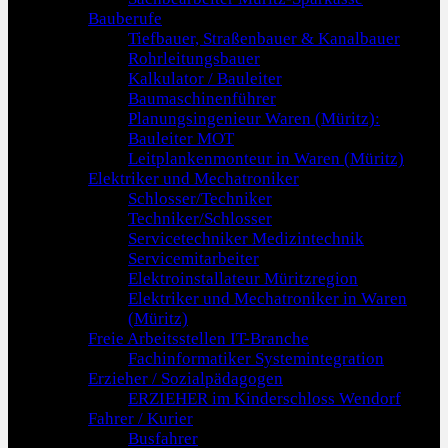
Bauberufe
Tiefbauer, Straßenbauer & Kanalbauer
Rohrleitungsbauer
Kalkulator / Bauleiter
Baumaschinenführer
Planungsingenieur Waren (Müritz):
Bauleiter MOT
Leitplankenmonteur in Waren (Müritz)
Elektriker und Mechatroniker
Schlosser/Techniker
Techniker/Schlosser
Servicetechniker Medizintechnik
Servicemitarbeiter
Elektroinstallateur Müritzregion
Elektriker und Mechatroniker in Waren
(Müritz)
Freie Arbeitsstellen IT-Branche
Fachinformatiker Systemintegration
Erzieher / Sozialpädagogen
ERZIEHER im Kinderschloss Wendorf
Fahrer / Kurier
Busfahrer