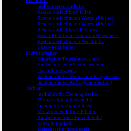
Restaurant
Stellv. Restaurantleiter
Restaurantfachkraft Klink
Restaurantfachmann Waren (Müritz)
Restaurantfachmann Waren (Müritz)
Restaurantfachkraft Federow
Bistro-Mitarbeiter Aquafun Fleesensee
Restaurantfachmann Neustrelitz
Bistro-Mitarbeiter
Sachbearbeiter
Mitarbeiter Tourismusverband
Kaufmännischer Sachbearbeiter
Gesundheitswesen
Sachbearbeiter Mahn- und Klagewesen
Sachbearbeiter Auftragsbearbeitung
Verkauf
medizinische Fachangestellte
Verkauf/ Innendienststelle
Teamleiter im Innendienst
Verkäufer Vodafone-Filialen
Kaufmann/-frau - Einzelhandel
Lager & Logistik
Fleischereifachverkäufer