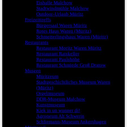
Eishalle Malchow
Stadtwindmühle Malchow
Outdoor-Urlaub Müritz
Freizeittreffs
Bürgersaal Waren Müritz
Rotes Haus Waren (Müritz)
Schmetterlingshaus Waren (Müritz)
Restaurants
Restaurant Moritz Waren Müritz
Restaurant Ratskeller
Restaurant Paulshöhe
Restaurant Schmiede Groß Dratow
Museen
Müritzeum
Stadtgeschichtliches Museum Waren
(Müritz)
Orgelmuseum
DDR-Museum Malchow
Kunstmuseum
Kiek in un wunner di!
Agroneum Alt Schwerin
Schliemann-Museum Ankershagen