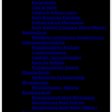
Küchenhelfer
Chef de Partie
Chefkoch Schloss Leizen
Koch Restaurant Paulshöhe
Frühstückskoch Müritzpalais
Koch Seehotel Ecktannen Waren (Müritz)
Kundendienst
Mitarbeiter telefonischer Kundenservice
Lebensmittelproduktion
Produktionsleiter Freiland-
Legehennenfarmen
Landwirt / Servicetechniker
Käser für Hofkäse
Produktionshelfer Käserei
Pflegefachkraft
Medizinische Fachangestellte
Physiotherapie
Physiotherapeut / Masseur
Reinigungskraft
Reinigungskraft Hotel Müritzpalais
Housekeeping Hotel Federow
Housekeeping Hotel Waren (Müritz)