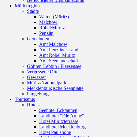
Bereichsleiter Medizintechnik
Müritzregion
Städte
Waren (Müritz)
Malchow
Röbel/Müritz
Penzlin
Gemeinden
Amt Malchow
Amt Penzliner Land
Amt Röbel-Müritz
Amt Seenlandschaft
Göhren-Lebbin / Fleesensee
Vergessene Orte
Gewässer
Müritz-Nationalpark
Mecklenburgische Seenplatte
Umgebung
Tourismus
Hotels
Seehotel Ecktannen
Landhotel "Die Arche"
Hotel Müritzterrasse
Landhotel Mecklenburg
Hotel Paulshöhe