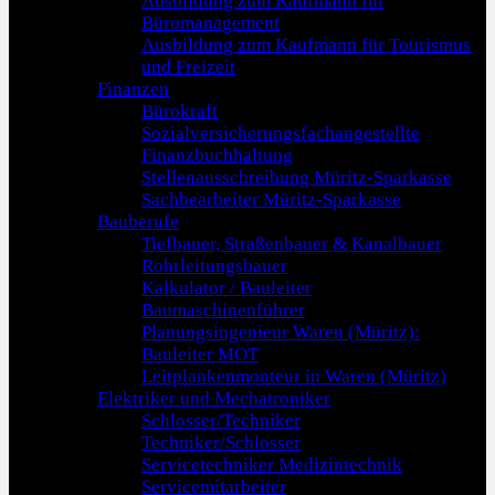
Ausbildung zum Kaufmann für
Büromanagement
Ausbildung zum Kaufmann für Tourismus
und Freizeit
Finanzen
Bürokraft
Sozialversicherungsfachangestellte
Finanzbuchhaltung
Stellenausschreibung Müritz-Sparkasse
Sachbearbeiter Müritz-Sparkasse
Bauberufe
Tiefbauer, Straßenbauer & Kanalbauer
Rohrleitungsbauer
Kalkulator / Bauleiter
Baumaschinenführer
Planungsingenieur Waren (Müritz):
Bauleiter MOT
Leitplankenmonteur in Waren (Müritz)
Elektriker und Mechatroniker
Schlosser/Techniker
Techniker/Schlosser
Servicetechniker Medizintechnik
Servicemitarbeiter