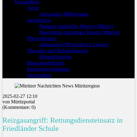
Gesundheit
Ärtze
Arztpraxis Millermann
Apotheken
Fontane Apotheke Waren (Müritz)
Papenberg-Apotheke Waren (Müritz)
Pflegedienste
ambulanter Pflegedienst Lansen
Therapie und Rehabilitation
KörperSprache
Blutspendedienst
Patientenverfügung
Gesundheit
2025-02-27 12:10
von Müritzportal
(Kommentare: 0)
Reizgasangriff: Rettungsdiensteinsatz in
Friedländer Schule