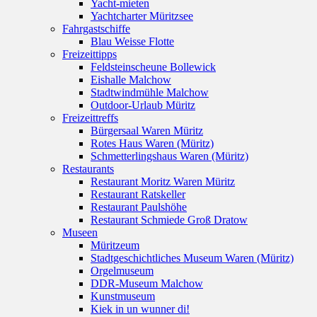
Yacht-mieten
Yachtcharter Müritzsee
Fahrgastschiffe
Blau Weisse Flotte
Freizeittipps
Feldsteinscheune Bollewick
Eishalle Malchow
Stadtwindmühle Malchow
Outdoor-Urlaub Müritz
Freizeittreffs
Bürgersaal Waren Müritz
Rotes Haus Waren (Müritz)
Schmetterlingshaus Waren (Müritz)
Restaurants
Restaurant Moritz Waren Müritz
Restaurant Ratskeller
Restaurant Paulshöhe
Restaurant Schmiede Groß Dratow
Museen
Müritzeum
Stadtgeschichtliches Museum Waren (Müritz)
Orgelmuseum
DDR-Museum Malchow
Kunstmuseum
Kiek in un wunner di!