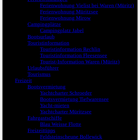
Ferienwohnung Vielist bei Waren (Müritz)
Ferienwohnung Müritzsee
Ferienwohnung Mirow
Campingplätze
Campingplatz Jabel
Bootsurlaub
Touristinformation
Touristinformation Rechlin
Touristinformation Fleesensee
Tourist-Information Waren (Müritz)
Urlaubsführer
Tourismus
Freizeit
Bootsvermietung
Yachtcharter Schroeder
Bootsvermietung Tiefwarensee
Yacht-mieten
Yachtcharter Müritzsee
Fahrgastschiffe
Blau Weisse Flotte
Freizeittipps
Feldsteinscheune Bollewick