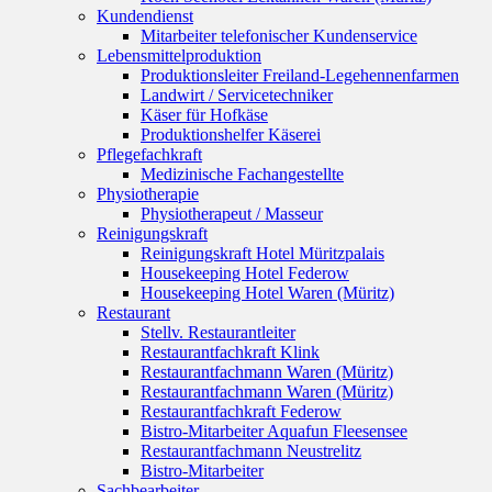
Kundendienst
Mitarbeiter telefonischer Kundenservice
Lebensmittelproduktion
Produktionsleiter Freiland-Legehennenfarmen
Landwirt / Servicetechniker
Käser für Hofkäse
Produktionshelfer Käserei
Pflegefachkraft
Medizinische Fachangestellte
Physiotherapie
Physiotherapeut / Masseur
Reinigungskraft
Reinigungskraft Hotel Müritzpalais
Housekeeping Hotel Federow
Housekeeping Hotel Waren (Müritz)
Restaurant
Stellv. Restaurantleiter
Restaurantfachkraft Klink
Restaurantfachmann Waren (Müritz)
Restaurantfachmann Waren (Müritz)
Restaurantfachkraft Federow
Bistro-Mitarbeiter Aquafun Fleesensee
Restaurantfachmann Neustrelitz
Bistro-Mitarbeiter
Sachbearbeiter