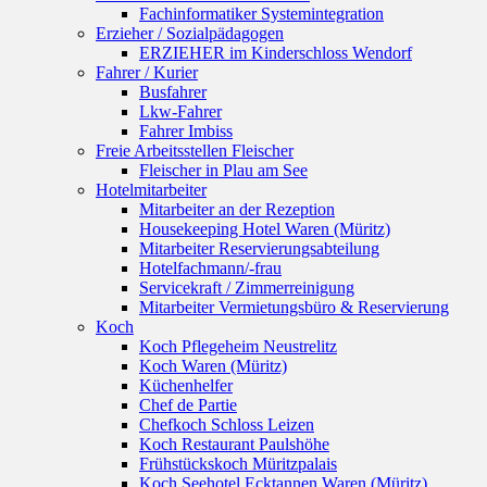
Fachinformatiker Systemintegration
Erzieher / Sozialpädagogen
ERZIEHER im Kinderschloss Wendorf
Fahrer / Kurier
Busfahrer
Lkw-Fahrer
Fahrer Imbiss
Freie Arbeitsstellen Fleischer
Fleischer in Plau am See
Hotelmitarbeiter
Mitarbeiter an der Rezeption
Housekeeping Hotel Waren (Müritz)
Mitarbeiter Reservierungsabteilung
Hotelfachmann/-frau
Servicekraft / Zimmerreinigung
Mitarbeiter Vermietungsbüro & Reservierung
Koch
Koch Pflegeheim Neustrelitz
Koch Waren (Müritz)
Küchenhelfer
Chef de Partie
Chefkoch Schloss Leizen
Koch Restaurant Paulshöhe
Frühstückskoch Müritzpalais
Koch Seehotel Ecktannen Waren (Müritz)