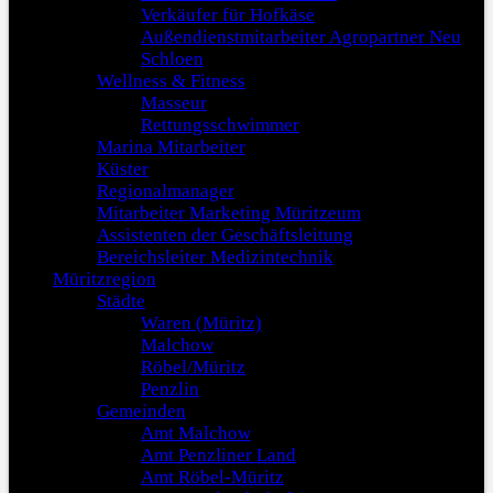
Verkäufer für Hofkäse
Außendienstmitarbeiter Agropartner Neu
Schloen
Wellness & Fitness
Masseur
Rettungsschwimmer
Marina Mitarbeiter
Küster
Regionalmanager
Mitarbeiter Marketing Müritzeum
Assistenten der Geschäftsleitung
Bereichsleiter Medizintechnik
Müritzregion
Städte
Waren (Müritz)
Malchow
Röbel/Müritz
Penzlin
Gemeinden
Amt Malchow
Amt Penzliner Land
Amt Röbel-Müritz