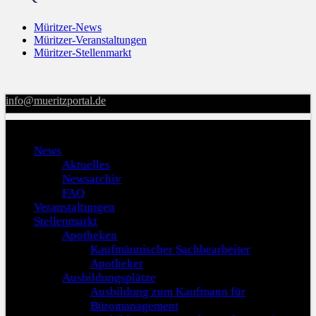
Müritzer-News
Müritzer-Veranstaltungen
Müritzer-Stellenmarkt
info@mueritzportal.de
Menu
News
Aktuelles
Newsarchiv
FAQ
Veranstaltungen
Stellenmarkt
Apotheken
Kaufmännischer Sachbearbeiter
Apotheker
Ausbildungsplätze
Ausbildung zum Kaufmann für
Büromanagement