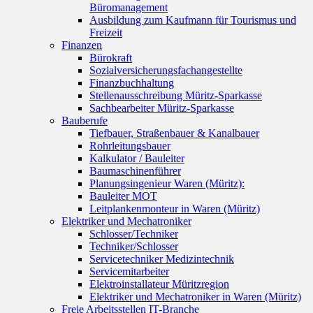
Büromanagement
Ausbildung zum Kaufmann für Tourismus und
Freizeit
Finanzen
Bürokraft
Sozialversicherungsfachangestellte
Finanzbuchhaltung
Stellenausschreibung Müritz-Sparkasse
Sachbearbeiter Müritz-Sparkasse
Bauberufe
Tiefbauer, Straßenbauer & Kanalbauer
Rohrleitungsbauer
Kalkulator / Bauleiter
Baumaschinenführer
Planungsingenieur Waren (Müritz):
Bauleiter MOT
Leitplankenmonteur in Waren (Müritz)
Elektriker und Mechatroniker
Schlosser/Techniker
Techniker/Schlosser
Servicetechniker Medizintechnik
Servicemitarbeiter
Elektroinstallateur Müritzregion
Elektriker und Mechatroniker in Waren (Müritz)
Freie Arbeitsstellen IT-Branche