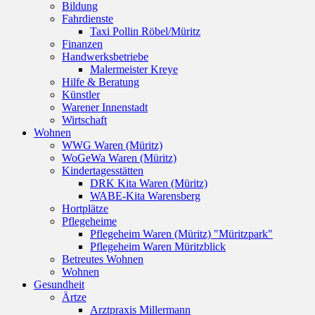
Bildung
Fahrdienste
Taxi Pollin Röbel/Müritz
Finanzen
Handwerksbetriebe
Malermeister Kreye
Hilfe & Beratung
Künstler
Warener Innenstadt
Wirtschaft
Wohnen
WWG Waren (Müritz)
WoGeWa Waren (Müritz)
Kindertagesstätten
DRK Kita Waren (Müritz)
WABE-Kita Warensberg
Hortplätze
Pflegeheime
Pflegeheim Waren (Müritz) "Müritzpark"
Pflegeheim Waren Müritzblick
Betreutes Wohnen
Wohnen
Gesundheit
Ärtze
Arztpraxis Millermann