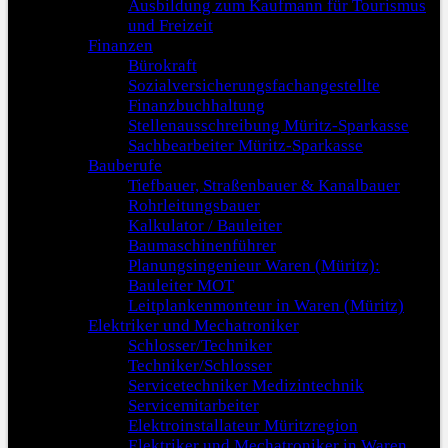
Ausbildung zum Kaufmann für Tourismus
und Freizeit
Finanzen
Bürokraft
Sozialversicherungsfachangestellte
Finanzbuchhaltung
Stellenausschreibung Müritz-Sparkasse
Sachbearbeiter Müritz-Sparkasse
Bauberufe
Tiefbauer, Straßenbauer & Kanalbauer
Rohrleitungsbauer
Kalkulator / Bauleiter
Baumaschinenführer
Planungsingenieur Waren (Müritz):
Bauleiter MOT
Leitplankenmonteur in Waren (Müritz)
Elektriker und Mechatroniker
Schlosser/Techniker
Techniker/Schlosser
Servicetechniker Medizintechnik
Servicemitarbeiter
Elektroinstallateur Müritzregion
Elektriker und Mechatroniker in Waren