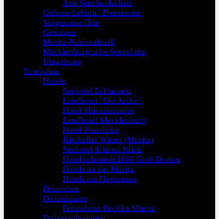
Amt Seenlandschaft
Göhren-Lebbin / Fleesensee
Vergessene Orte
Gewässer
Müritz-Nationalpark
Mecklenburgische Seenplatte
Umgebung
Tourismus
Hotels
Seehotel Ecktannen
Landhotel "Die Arche"
Hotel Müritzterrasse
Landhotel Mecklenburg
Hotel Paulshöhe
Ratskeller Waren (Müritz)
Seehotel Schloss Klink
Hotel schmiede1860 Groß Dratow
Hotels an der Müritz
Hotels am Fleesensee
Pensionen
Ferienhäuser
Ferienhaus Rechlin Müritz
Ferienwohnungen