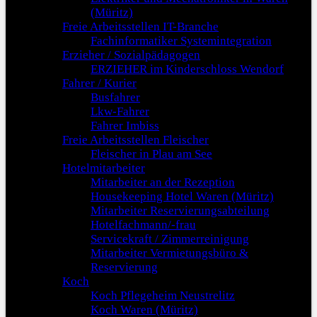
(Müritz)
Freie Arbeitsstellen IT-Branche
Fachinformatiker Systemintegration
Erzieher / Sozialpädagogen
ERZIEHER im Kinderschloss Wendorf
Fahrer / Kurier
Busfahrer
Lkw-Fahrer
Fahrer Imbiss
Freie Arbeitsstellen Fleischer
Fleischer in Plau am See
Hotelmitarbeiter
Mitarbeiter an der Rezeption
Housekeeping Hotel Waren (Müritz)
Mitarbeiter Reservierungsabteilung
Hotelfachmann/-frau
Servicekraft / Zimmerreinigung
Mitarbeiter Vermietungsbüro &
Reservierung
Koch
Koch Pflegeheim Neustrelitz
Koch Waren (Müritz)