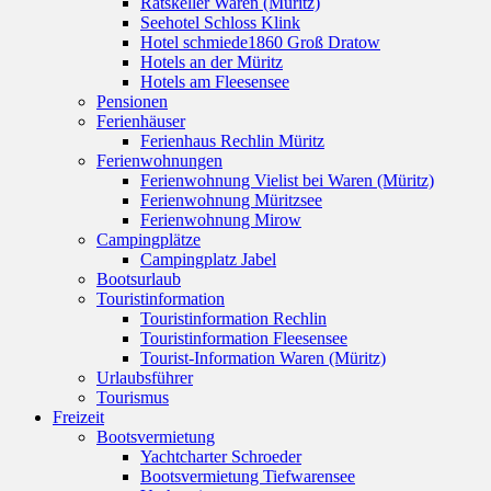
Ratskeller Waren (Müritz)
Seehotel Schloss Klink
Hotel schmiede1860 Groß Dratow
Hotels an der Müritz
Hotels am Fleesensee
Pensionen
Ferienhäuser
Ferienhaus Rechlin Müritz
Ferienwohnungen
Ferienwohnung Vielist bei Waren (Müritz)
Ferienwohnung Müritzsee
Ferienwohnung Mirow
Campingplätze
Campingplatz Jabel
Bootsurlaub
Touristinformation
Touristinformation Rechlin
Touristinformation Fleesensee
Tourist-Information Waren (Müritz)
Urlaubsführer
Tourismus
Freizeit
Bootsvermietung
Yachtcharter Schroeder
Bootsvermietung Tiefwarensee