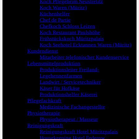
Koch Pflegeheim Neustrelitz
Koch Waren (Müritz)
Küchenhelfer
Chef de Partie
Chefkoch Schloss Leizen
Koch Restaurant Paulshöhe
Frühstückskoch Müritzpalais
Koch Seehotel Ecktannen Waren (Müritz)
Kundendienst
Mitarbeiter telefonischer Kundenservice
Lebensmittelproduktion
Produktionsleiter Freiland-
Legehennenfarmen
Landwirt / Servicetechniker
Käser für Hofkäse
Produktionshelfer Käserei
Pflegefachkraft
Medizinische Fachangestellte
Physiotherapie
Physiotherapeut / Masseur
Reinigungskraft
Reinigungskraft Hotel Müritzpalais
Housekeeping Hotel Federow