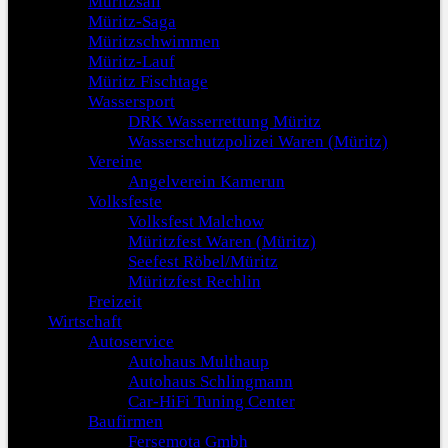
Müritzsail
Müritz-Saga
Müritzschwimmen
Müritz-Lauf
Müritz Fischtage
Wassersport
DRK Wasserrettung Müritz
Wasserschutzpolizei Waren (Müritz)
Vereine
Angelverein Kamerun
Volksfeste
Volksfest Malchow
Müritzfest Waren (Müritz)
Seefest Röbel/Müritz
Müritzfest Rechlin
Freizeit
Wirtschaft
Autoservice
Autohaus Multhaup
Autohaus Schlingmann
Car-HiFi Tuning Center
Baufirmen
Fersemota Gmbh