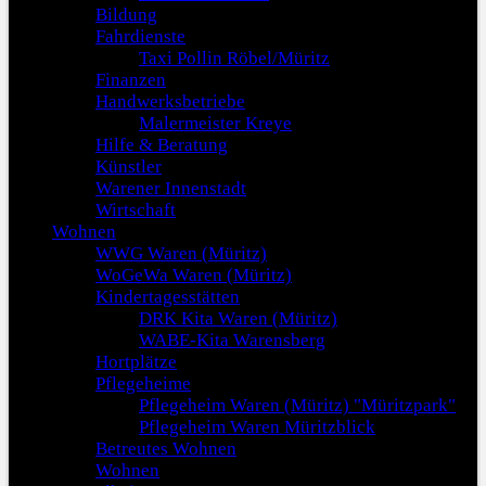
Bildung
Fahrdienste
Taxi Pollin Röbel/Müritz
Finanzen
Handwerksbetriebe
Malermeister Kreye
Hilfe & Beratung
Künstler
Warener Innenstadt
Wirtschaft
Wohnen
WWG Waren (Müritz)
WoGeWa Waren (Müritz)
Kindertagesstätten
DRK Kita Waren (Müritz)
WABE-Kita Warensberg
Hortplätze
Pflegeheime
Pflegeheim Waren (Müritz) "Müritzpark"
Pflegeheim Waren Müritzblick
Betreutes Wohnen
Wohnen