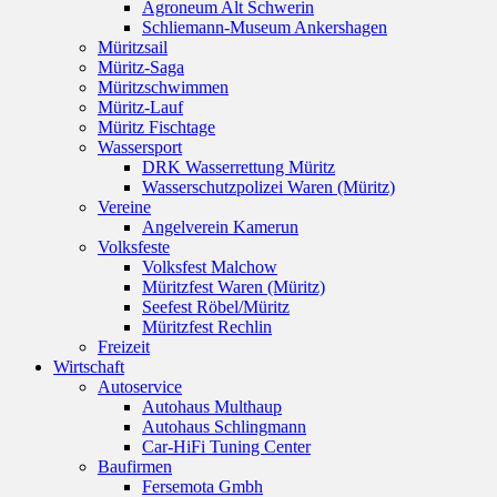
Agroneum Alt Schwerin
Schliemann-Museum Ankershagen
Müritzsail
Müritz-Saga
Müritzschwimmen
Müritz-Lauf
Müritz Fischtage
Wassersport
DRK Wasserrettung Müritz
Wasserschutzpolizei Waren (Müritz)
Vereine
Angelverein Kamerun
Volksfeste
Volksfest Malchow
Müritzfest Waren (Müritz)
Seefest Röbel/Müritz
Müritzfest Rechlin
Freizeit
Wirtschaft
Autoservice
Autohaus Multhaup
Autohaus Schlingmann
Car-HiFi Tuning Center
Baufirmen
Fersemota Gmbh