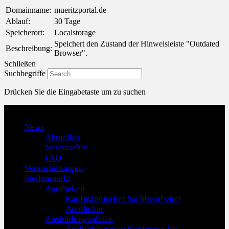
Domainname:
mueritzportal.de
Ablauf:
30 Tage
Speicherort:
Localstorage
Speichert den Zustand der Hinweisleiste "Outdated
Beschreibung:
Browser".
Schließen
Suchbegriffe
Drücken Sie die Eingabetaste um zu suchen
Menu
News
Aktuelles
Newsarchiv
FAQ
Veranstaltungen
Stellenmarkt
Apotheken
Kaufmännischer Sachbearbeiter
Apotheker
Ausbildungsplätze