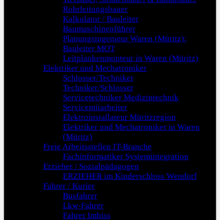
Rohrleitungsbauer
Kalkulator / Bauleiter
Baumaschinenführer
Planungsingenieur Waren (Müritz):
Bauleiter MOT
Leitplankenmonteur in Waren (Müritz)
Elektriker und Mechatroniker
Schlosser/Techniker
Techniker/Schlosser
Servicetechniker Medizintechnik
Servicemitarbeiter
Elektroinstallateur Müritzregion
Elektriker und Mechatroniker in Waren
(Müritz)
Freie Arbeitsstellen IT-Branche
Fachinformatiker Systemintegration
Erzieher / Sozialpädagogen
ERZIEHER im Kinderschloss Wendorf
Fahrer / Kurier
Busfahrer
Lkw-Fahrer
Fahrer Imbiss