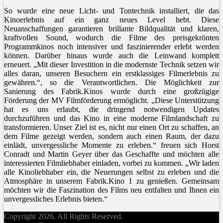
So wurde eine neue Licht- und Tontechnik installiert, die das
Kinoerlebnis auf ein ganz neues Level hebt. Diese
Neuanschaffungen garantieren brillante Bildqualität und klaren,
kraftvollen Sound, wodurch die Filme des preisgekrönten
Programmkinos noch intensiver und faszinierender erlebt werden
können. Darüber hinaus wurde auch die Leinwand komplett
erneuert. „Mit dieser Investition in die modernste Technik setzen wir
alles daran, unseren Besuchern ein erstklassiges Filmerlebnis zu
gewähren.“, so die Verantwortlichen. Die Möglichkeit zur
Sanierung des Fabrik.Kinos wurde durch eine großzügige
Förderung der MV Filmförderung ermöglicht. „Diese Unterstützung
hat es uns erlaubt, die dringend notwendigen Updates
durchzuführen und das Kino in eine moderne Filmlandschaft zu
transformieren. Unser Ziel ist es, nicht nur einen Ort zu schaffen, an
dem Filme gezeigt werden, sondern auch einen Raum, der dazu
einlädt, unvergessliche Momente zu erleben.“ freuen sich Horst
Conradt und Martin Geyer über das Geschaffte und möchten alle
interessierten Filmliebhaber einladen, vorbei zu kommen. „Wir laden
alle Kinoliebhaber ein, die Neuerungen selbst zu erleben und die
Atmosphäre in unserem Fabrik.Kino 1 zu genießen. Gemeinsam
möchten wir die Faszination des Films neu entfalten und Ihnen ein
unvergessliches Erlebnis bieten.“
Copyright 2026. All Rights Reserved.