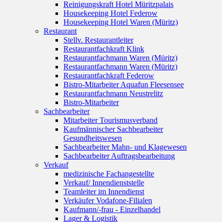
Reinigungskraft Hotel Müritzpalais
Housekeeping Hotel Federow
Housekeeping Hotel Waren (Müritz)
Restaurant
Stellv. Restaurantleiter
Restaurantfachkraft Klink
Restaurantfachmann Waren (Müritz)
Restaurantfachmann Waren (Müritz)
Restaurantfachkraft Federow
Bistro-Mitarbeiter Aquafun Fleesensee
Restaurantfachmann Neustrelitz
Bistro-Mitarbeiter
Sachbearbeiter
Mitarbeiter Tourismusverband
Kaufmännischer Sachbearbeiter
Gesundheitswesen
Sachbearbeiter Mahn- und Klagewesen
Sachbearbeiter Auftragsbearbeitung
Verkauf
medizinische Fachangestellte
Verkauf/ Innendienststelle
Teamleiter im Innendienst
Verkäufer Vodafone-Filialen
Kaufmann/-frau - Einzelhandel
Lager & Logistik