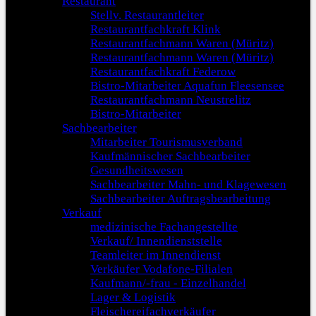
Restaurant
Stellv. Restaurantleiter
Restaurantfachkraft Klink
Restaurantfachmann Waren (Müritz)
Restaurantfachmann Waren (Müritz)
Restaurantfachkraft Federow
Bistro-Mitarbeiter Aquafun Fleesensee
Restaurantfachmann Neustrelitz
Bistro-Mitarbeiter
Sachbearbeiter
Mitarbeiter Tourismusverband
Kaufmännischer Sachbearbeiter
Gesundheitswesen
Sachbearbeiter Mahn- und Klagewesen
Sachbearbeiter Auftragsbearbeitung
Verkauf
medizinische Fachangestellte
Verkauf/ Innendienststelle
Teamleiter im Innendienst
Verkäufer Vodafone-Filialen
Kaufmann/-frau - Einzelhandel
Lager & Logistik
Fleischereifachverkäufer