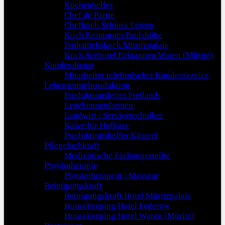
Küchenhelfer
Chef de Partie
Chefkoch Schloss Leizen
Koch Restaurant Paulshöhe
Frühstückskoch Müritzpalais
Koch Seehotel Ecktannen Waren (Müritz)
Kundendienst
Mitarbeiter telefonischer Kundenservice
Lebensmittelproduktion
Produktionsleiter Freiland-
Legehennenfarmen
Landwirt / Servicetechniker
Käser für Hofkäse
Produktionshelfer Käserei
Pflegefachkraft
Medizinische Fachangestellte
Physiotherapie
Physiotherapeut / Masseur
Reinigungskraft
Reinigungskraft Hotel Müritzpalais
Housekeeping Hotel Federow
Housekeeping Hotel Waren (Müritz)