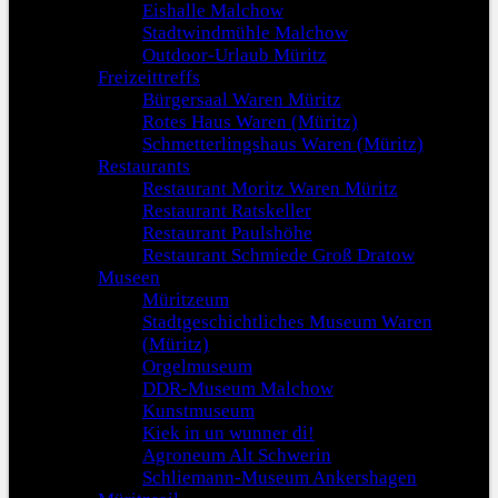
Eishalle Malchow
Stadtwindmühle Malchow
Outdoor-Urlaub Müritz
Freizeittreffs
Bürgersaal Waren Müritz
Rotes Haus Waren (Müritz)
Schmetterlingshaus Waren (Müritz)
Restaurants
Restaurant Moritz Waren Müritz
Restaurant Ratskeller
Restaurant Paulshöhe
Restaurant Schmiede Groß Dratow
Museen
Müritzeum
Stadtgeschichtliches Museum Waren
(Müritz)
Orgelmuseum
DDR-Museum Malchow
Kunstmuseum
Kiek in un wunner di!
Agroneum Alt Schwerin
Schliemann-Museum Ankershagen