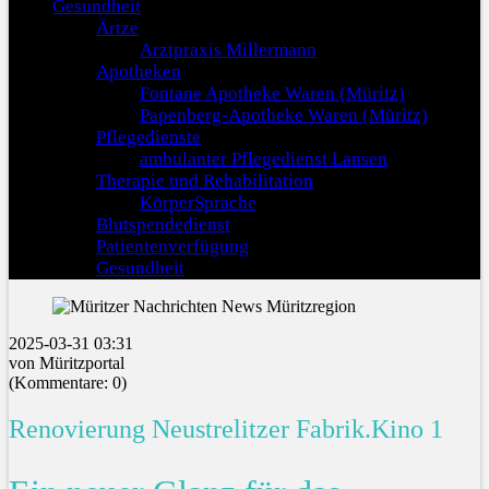
Gesundheit
Ärtze
Arztpraxis Millermann
Apotheken
Fontane Apotheke Waren (Müritz)
Papenberg-Apotheke Waren (Müritz)
Pflegedienste
ambulanter Pflegedienst Lansen
Therapie und Rehabilitation
KörperSprache
Blutspendedienst
Patientenverfügung
Gesundheit
2025-03-31 03:31
von Müritzportal
(Kommentare: 0)
Renovierung Neustrelitzer Fabrik.Kino 1