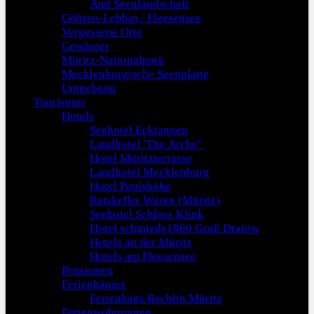
Amt Seenlandschaft
Göhren-Lebbin / Fleesensee
Vergessene Orte
Gewässer
Müritz-Nationalpark
Mecklenburgische Seenplatte
Umgebung
Tourismus
Hotels
Seehotel Ecktannen
Landhotel "Die Arche"
Hotel Müritzterrasse
Landhotel Mecklenburg
Hotel Paulshöhe
Ratskeller Waren (Müritz)
Seehotel Schloss Klink
Hotel schmiede1860 Groß Dratow
Hotels an der Müritz
Hotels am Fleesensee
Pensionen
Ferienhäuser
Ferienhaus Rechlin Müritz
Ferienwohnungen