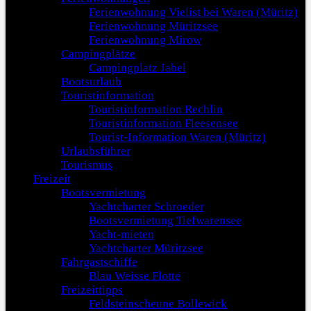
Ferienwohnung Vielist bei Waren (Müritz)
Ferienwohnung Müritzsee
Ferienwohnung Mirow
Campingplätze
Campingplatz Jabel
Bootsurlaub
Touristinformation
Touristinformation Rechlin
Touristinformation Fleesensee
Tourist-Information Waren (Müritz)
Urlaubsführer
Tourismus
Freizeit
Bootsvermietung
Yachtcharter Schroeder
Bootsvermietung Tiefwarensee
Yacht-mieten
Yachtcharter Müritzsee
Fahrgastschiffe
Blau Weisse Flotte
Freizeittipps
Feldsteinscheune Bollewick