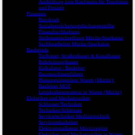
Ausbildung zum Kaufmann für Tourismus
und Freizeit
Finanzen
Bürokraft
Sozialversicherungsfachangestellte
Finanzbuchhaltung
Stellenausschreibung Müritz-Sparkasse
Sachbearbeiter Müritz-Sparkasse
Bauberufe
Tiefbauer, Straßenbauer & Kanalbauer
Rohrleitungsbauer
Kalkulator / Bauleiter
Baumaschinenführer
Planungsingenieur Waren (Müritz):
Bauleiter MOT
Leitplankenmonteur in Waren (Müritz)
Elektriker und Mechatroniker
Schlosser/Techniker
Techniker/Schlosser
Servicetechniker Medizintechnik
Servicemitarbeiter
Elektroinstallateur Müritzregion
Elektriker und Mechatroniker in Waren