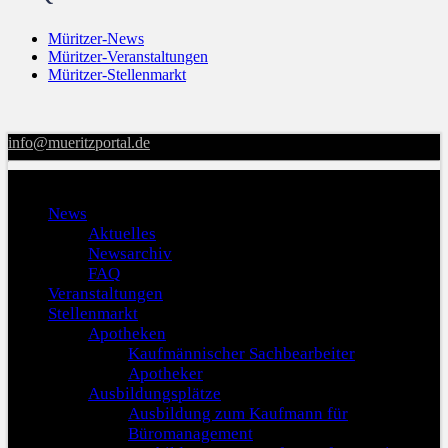
Müritzer-News
Müritzer-Veranstaltungen
Müritzer-Stellenmarkt
info@mueritzportal.de
Menu
News
Aktuelles
Newsarchiv
FAQ
Veranstaltungen
Stellenmarkt
Apotheken
Kaufmännischer Sachbearbeiter
Apotheker
Ausbildungsplätze
Ausbildung zum Kaufmann für
Büromanagement