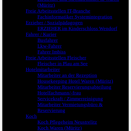
(Müritz)
Freie Arbeitsstellen IT-Branche
Fachinformatiker Systemintegration
Erzieher / Sozialpädagogen
ERZIEHER im Kinderschloss Wendorf
Fahrer / Kurier
Busfahrer
Lkw-Fahrer
Fahrer Imbiss
Freie Arbeitsstellen Fleischer
Fleischer in Plau am See
Hotelmitarbeiter
Mitarbeiter an der Rezeption
Housekeeping Hotel Waren (Müritz)
Mitarbeiter Reservierungsabteilung
Hotelfachmann/-frau
Servicekraft / Zimmerreinigung
Mitarbeiter Vermietungsbüro &
Reservierung
Koch
Koch Pflegeheim Neustrelitz
Koch Waren (Müritz)