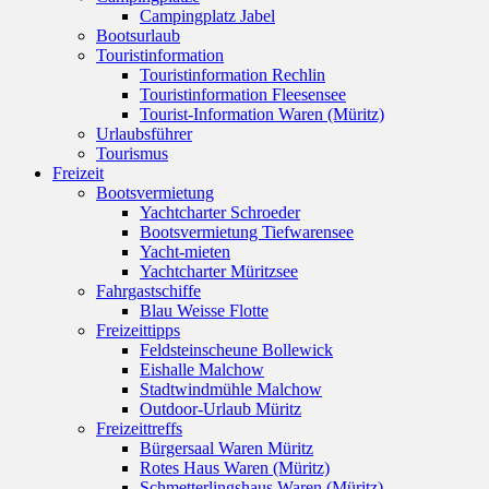
Campingplatz Jabel
Bootsurlaub
Touristinformation
Touristinformation Rechlin
Touristinformation Fleesensee
Tourist-Information Waren (Müritz)
Urlaubsführer
Tourismus
Freizeit
Bootsvermietung
Yachtcharter Schroeder
Bootsvermietung Tiefwarensee
Yacht-mieten
Yachtcharter Müritzsee
Fahrgastschiffe
Blau Weisse Flotte
Freizeittipps
Feldsteinscheune Bollewick
Eishalle Malchow
Stadtwindmühle Malchow
Outdoor-Urlaub Müritz
Freizeittreffs
Bürgersaal Waren Müritz
Rotes Haus Waren (Müritz)
Schmetterlingshaus Waren (Müritz)