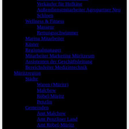
Verkäufer für Hofkäse
Außendienstmitarbeiter Agropartner Neu
Schloen
Wellness & Fitness
Masseur
Rettungsschwimmer
Marina Mitarbeiter
Küster
Regionalmanager
Mitarbeiter Marketing Müritzeum
Assistenten der Geschäftsleitung
Bereichsleiter Medizintechnik
Müritzregion
Städte
Waren (Müritz)
Malchow
Röbel/Müritz
Penzlin
Gemeinden
Amt Malchow
Amt Penzliner Land
Amt Röbel-Müritz