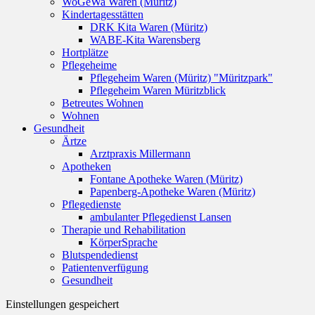
WoGeWa Waren (Müritz)
Kindertagesstätten
DRK Kita Waren (Müritz)
WABE-Kita Warensberg
Hortplätze
Pflegeheime
Pflegeheim Waren (Müritz) "Müritzpark"
Pflegeheim Waren Müritzblick
Betreutes Wohnen
Wohnen
Gesundheit
Ärtze
Arztpraxis Millermann
Apotheken
Fontane Apotheke Waren (Müritz)
Papenberg-Apotheke Waren (Müritz)
Pflegedienste
ambulanter Pflegedienst Lansen
Therapie und Rehabilitation
KörperSprache
Blutspendedienst
Patientenverfügung
Gesundheit
Einstellungen gespeichert