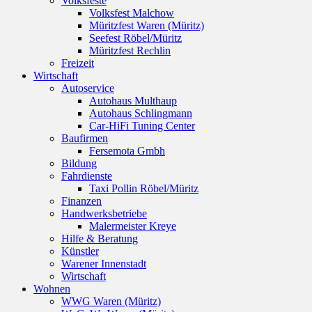
Volksfeste
Volksfest Malchow
Müritzfest Waren (Müritz)
Seefest Röbel/Müritz
Müritzfest Rechlin
Freizeit
Wirtschaft
Autoservice
Autohaus Multhaup
Autohaus Schlingmann
Car-HiFi Tuning Center
Baufirmen
Fersemota Gmbh
Bildung
Fahrdienste
Taxi Pollin Röbel/Müritz
Finanzen
Handwerksbetriebe
Malermeister Kreye
Hilfe & Beratung
Künstler
Warener Innenstadt
Wirtschaft
Wohnen
WWG Waren (Müritz)