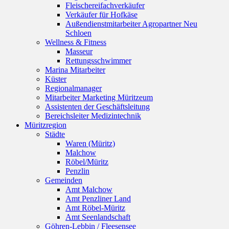
Fleischereifachverkäufer
Verkäufer für Hofkäse
Außendienstmitarbeiter Agropartner Neu
Schloen
Wellness & Fitness
Masseur
Rettungsschwimmer
Marina Mitarbeiter
Küster
Regionalmanager
Mitarbeiter Marketing Müritzeum
Assistenten der Geschäftsleitung
Bereichsleiter Medizintechnik
Müritzregion
Städte
Waren (Müritz)
Malchow
Röbel/Müritz
Penzlin
Gemeinden
Amt Malchow
Amt Penzliner Land
Amt Röbel-Müritz
Amt Seenlandschaft
Göhren-Lebbin / Fleesensee