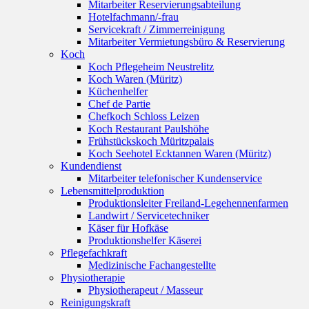
Mitarbeiter Reservierungsabteilung
Hotelfachmann/-frau
Servicekraft / Zimmerreinigung
Mitarbeiter Vermietungsbüro & Reservierung
Koch
Koch Pflegeheim Neustrelitz
Koch Waren (Müritz)
Küchenhelfer
Chef de Partie
Chefkoch Schloss Leizen
Koch Restaurant Paulshöhe
Frühstückskoch Müritzpalais
Koch Seehotel Ecktannen Waren (Müritz)
Kundendienst
Mitarbeiter telefonischer Kundenservice
Lebensmittelproduktion
Produktionsleiter Freiland-Legehennenfarmen
Landwirt / Servicetechniker
Käser für Hofkäse
Produktionshelfer Käserei
Pflegefachkraft
Medizinische Fachangestellte
Physiotherapie
Physiotherapeut / Masseur
Reinigungskraft