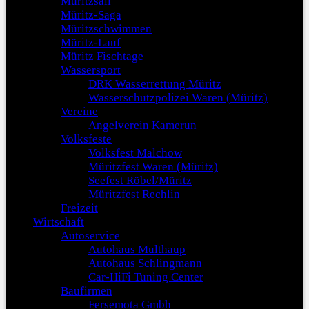
Müritzsail
Müritz-Saga
Müritzschwimmen
Müritz-Lauf
Müritz Fischtage
Wassersport
DRK Wasserrettung Müritz
Wasserschutzpolizei Waren (Müritz)
Vereine
Angelverein Kamerun
Volksfeste
Volksfest Malchow
Müritzfest Waren (Müritz)
Seefest Röbel/Müritz
Müritzfest Rechlin
Freizeit
Wirtschaft
Autoservice
Autohaus Multhaup
Autohaus Schlingmann
Car-HiFi Tuning Center
Baufirmen
Fersemota Gmbh