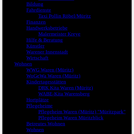
Bildung
Fahrdienste
Taxi Pollin Röbel/Müritz
Finanzen
Handwerksbetriebe
Malermeister Kreye
Hilfe & Beratung
Künstler
Warener Innenstadt
Wirtschaft
Wohnen
WWG Waren (Müritz)
WoGeWa Waren (Müritz)
Kindertagesstätten
DRK Kita Waren (Müritz)
WABE-Kita Warensberg
Hortplätze
Pflegeheime
Pflegeheim Waren (Müritz) "Müritzpark"
Pflegeheim Waren Müritzblick
Betreutes Wohnen
Wohnen