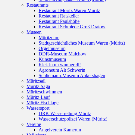
Restaurants
Restaurant Moritz Waren Müritz
Restaurant Ratskeller
Restaurant Paulshöhe
Restaurant Schmiede Groß Dratow
Museen
Müritzeum
Stadtgeschichtliches Museum Waren (Müritz)
Orgelmuseum
DDR-Museum Malchow
Kunstmuseum
Kiek in un wunner di!
Agroneum Alt Schwerin
Schliemann-Museum Ankershagen
Müritzsail
Müritz-Saga
Müritzschwimmen
Müritz-Lauf
Müritz Fischtage
Wassersport
DRK Wasserrettung Müritz
Wasserschutzpolizei Waren (Müritz)
Vereine
Angelverein Kamerun