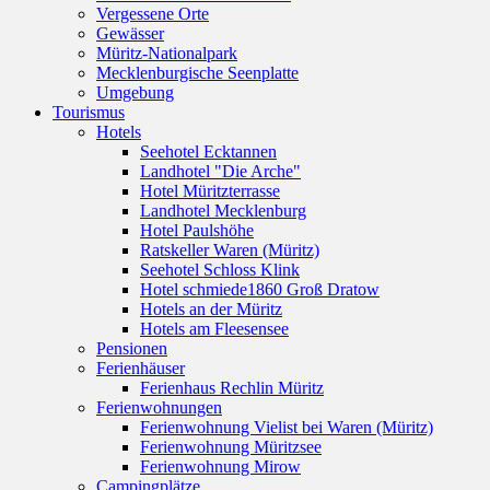
Vergessene Orte
Gewässer
Müritz-Nationalpark
Mecklenburgische Seenplatte
Umgebung
Tourismus
Hotels
Seehotel Ecktannen
Landhotel "Die Arche"
Hotel Müritzterrasse
Landhotel Mecklenburg
Hotel Paulshöhe
Ratskeller Waren (Müritz)
Seehotel Schloss Klink
Hotel schmiede1860 Groß Dratow
Hotels an der Müritz
Hotels am Fleesensee
Pensionen
Ferienhäuser
Ferienhaus Rechlin Müritz
Ferienwohnungen
Ferienwohnung Vielist bei Waren (Müritz)
Ferienwohnung Müritzsee
Ferienwohnung Mirow
Campingplätze