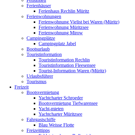
Pensionen
Ferienhäuser
Ferienhaus Rechlin Müritz
Ferienwohnungen
Ferienwohnung Vielist bei Waren (Müritz)
Ferienwohnung Müritzsee
Ferienwohnung Mirow
Campingplätze
Campingplatz Jabel
Bootsurlaub
Touristinformation
Touristinformation Rechlin
Touristinformation Fleesensee
Tourist-Information Waren (Müritz)
Urlaubsführer
Tourismus
Freizeit
Bootsvermietung
Yachtcharter Schroeder
Bootsvermietung Tiefwarensee
Yacht-mieten
Yachtcharter Müritzsee
Fahrgastschiffe
Blau Weisse Flotte
Freizeittipps