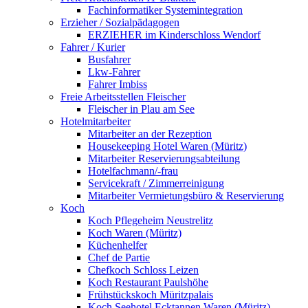
Fachinformatiker Systemintegration
Erzieher / Sozialpädagogen
ERZIEHER im Kinderschloss Wendorf
Fahrer / Kurier
Busfahrer
Lkw-Fahrer
Fahrer Imbiss
Freie Arbeitsstellen Fleischer
Fleischer in Plau am See
Hotelmitarbeiter
Mitarbeiter an der Rezeption
Housekeeping Hotel Waren (Müritz)
Mitarbeiter Reservierungsabteilung
Hotelfachmann/-frau
Servicekraft / Zimmerreinigung
Mitarbeiter Vermietungsbüro & Reservierung
Koch
Koch Pflegeheim Neustrelitz
Koch Waren (Müritz)
Küchenhelfer
Chef de Partie
Chefkoch Schloss Leizen
Koch Restaurant Paulshöhe
Frühstückskoch Müritzpalais
Koch Seehotel Ecktannen Waren (Müritz)