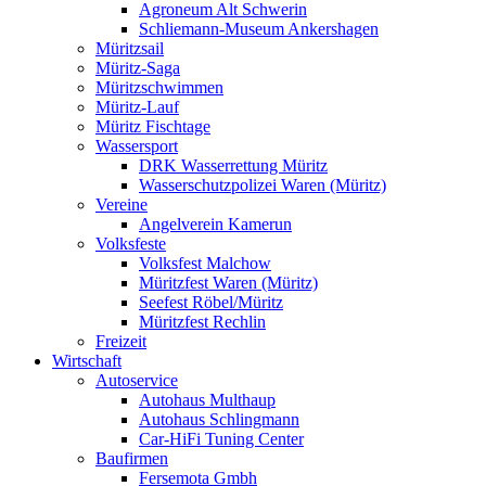
Agroneum Alt Schwerin
Schliemann-Museum Ankershagen
Müritzsail
Müritz-Saga
Müritzschwimmen
Müritz-Lauf
Müritz Fischtage
Wassersport
DRK Wasserrettung Müritz
Wasserschutzpolizei Waren (Müritz)
Vereine
Angelverein Kamerun
Volksfeste
Volksfest Malchow
Müritzfest Waren (Müritz)
Seefest Röbel/Müritz
Müritzfest Rechlin
Freizeit
Wirtschaft
Autoservice
Autohaus Multhaup
Autohaus Schlingmann
Car-HiFi Tuning Center
Baufirmen
Fersemota Gmbh