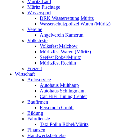
Müritz-Lauf
Müritz Fischtage
Wassersport
DRK Wasserrettung Müritz
Wasserschutzpolizei Waren (Müritz)
Vereine
Angelverein Kamerun
Volksfeste
Volksfest Malchow
Müritzfest Waren (Müritz)
Seefest Röbel/Müritz
Müritzfest Rechlin
Freizeit
Wirtschaft
Autoservice
Autohaus Multhaup
Autohaus Schlingmann
Car-HiFi Tuning Center
Baufirmen
Fersemota Gmbh
Bildung
Fahrdienste
Taxi Pollin Röbel/Müritz
Finanzen
Handwerksbetriebe