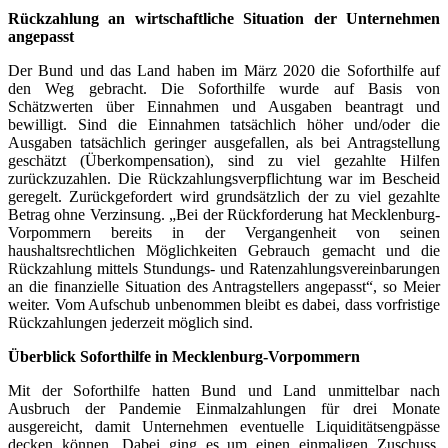
Rückzahlung an wirtschaftliche Situation der Unternehmen
angepasst
Der Bund und das Land haben im März 2020 die Soforthilfe auf
den Weg gebracht. Die Soforthilfe wurde auf Basis von
Schätzwerten über Einnahmen und Ausgaben beantragt und
bewilligt. Sind die Einnahmen tatsächlich höher und/oder die
Ausgaben tatsächlich geringer ausgefallen, als bei Antragstellung
geschätzt (Überkompensation), sind zu viel gezahlte Hilfen
zurückzuzahlen. Die Rückzahlungsverpflichtung war im Bescheid
geregelt. Zurückgefordert wird grundsätzlich der zu viel gezahlte
Betrag ohne Verzinsung. „Bei der Rückforderung hat Mecklenburg-
Vorpommern bereits in der Vergangenheit von seinen
haushaltsrechtlichen Möglichkeiten Gebrauch gemacht und die
Rückzahlung mittels Stundungs- und Ratenzahlungsvereinbarungen
an die finanzielle Situation des Antragstellers angepasst“, so Meier
weiter. Vom Aufschub unbenommen bleibt es dabei, dass vorfristige
Rückzahlungen jederzeit möglich sind.
Überblick Soforthilfe in Mecklenburg-Vorpommern
Mit der Soforthilfe hatten Bund und Land unmittelbar nach
Ausbruch der Pandemie Einmalzahlungen für drei Monate
ausgereicht, damit Unternehmen eventuelle Liquiditätsengpässe
decken können. Dabei ging es um einen einmaligen Zuschuss.