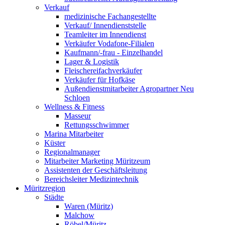
Verkauf
medizinische Fachangestellte
Verkauf/ Innendienststelle
Teamleiter im Innendienst
Verkäufer Vodafone-Filialen
Kaufmann/-frau - Einzelhandel
Lager & Logistik
Fleischereifachverkäufer
Verkäufer für Hofkäse
Außendienstmitarbeiter Agropartner Neu
Schloen
Wellness & Fitness
Masseur
Rettungsschwimmer
Marina Mitarbeiter
Küster
Regionalmanager
Mitarbeiter Marketing Müritzeum
Assistenten der Geschäftsleitung
Bereichsleiter Medizintechnik
Müritzregion
Städte
Waren (Müritz)
Malchow
Röbel/Müritz