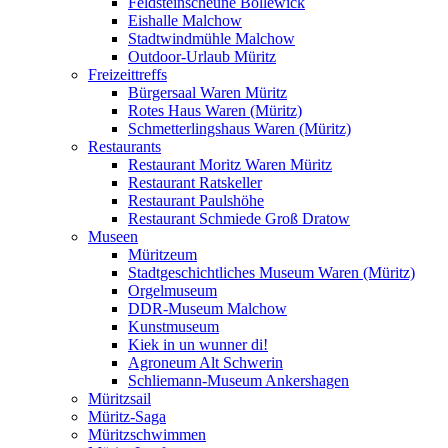
Feldsteinscheune Bollewick
Eishalle Malchow
Stadtwindmühle Malchow
Outdoor-Urlaub Müritz
Freizeittreffs
Bürgersaal Waren Müritz
Rotes Haus Waren (Müritz)
Schmetterlingshaus Waren (Müritz)
Restaurants
Restaurant Moritz Waren Müritz
Restaurant Ratskeller
Restaurant Paulshöhe
Restaurant Schmiede Groß Dratow
Museen
Müritzeum
Stadtgeschichtliches Museum Waren (Müritz)
Orgelmuseum
DDR-Museum Malchow
Kunstmuseum
Kiek in un wunner di!
Agroneum Alt Schwerin
Schliemann-Museum Ankershagen
Müritzsail
Müritz-Saga
Müritzschwimmen