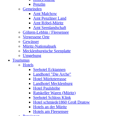
Penzlin
Gemeinden
Amt Malchow
Amt Penzliner Land
Amt Röbel-Müritz
Amt Seenlandschaft
Göhren-Lebbin / Fleesensee
Vergessene Orte
Gewässer
Müritz-Nationalpark
Mecklenburgische Seenplatte
Umgebung
Tourismus
Hotels
Seehotel Ecktannen
Landhotel "Die Arche"
Hotel Müritzterrasse
Landhotel Mecklenburg
Hotel Paulshöhe
Ratskeller Waren (Müritz)
Seehotel Schloss Klink
Hotel schmiede1860 Groß Dratow
Hotels an der Müritz
Hotels am Fleesensee