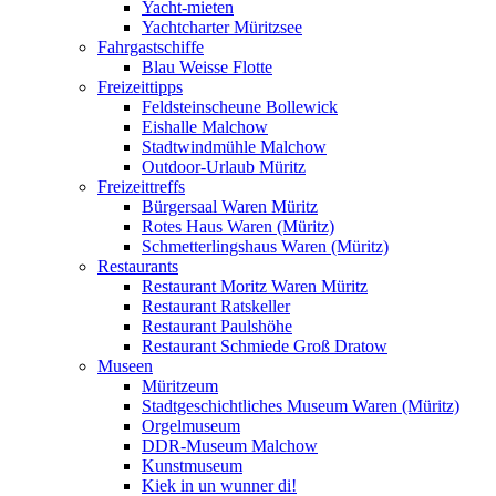
Yacht-mieten
Yachtcharter Müritzsee
Fahrgastschiffe
Blau Weisse Flotte
Freizeittipps
Feldsteinscheune Bollewick
Eishalle Malchow
Stadtwindmühle Malchow
Outdoor-Urlaub Müritz
Freizeittreffs
Bürgersaal Waren Müritz
Rotes Haus Waren (Müritz)
Schmetterlingshaus Waren (Müritz)
Restaurants
Restaurant Moritz Waren Müritz
Restaurant Ratskeller
Restaurant Paulshöhe
Restaurant Schmiede Groß Dratow
Museen
Müritzeum
Stadtgeschichtliches Museum Waren (Müritz)
Orgelmuseum
DDR-Museum Malchow
Kunstmuseum
Kiek in un wunner di!