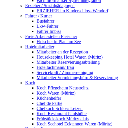
Fachinformatiker Systemintegration
Erzieher / Sozialpädagogen
ERZIEHER im Kinderschloss Wendorf
Fahrer / Kurier
Busfahrer
Lkw-Fahrer
Fahrer Imbiss
Freie Arbeitsstellen Fleischer
Fleischer in Plau am See
Hotelmitarbeiter
Mitarbeiter an der Rezeption
Housekeeping Hotel Waren (Müritz)
Mitarbeiter Reservierungsabteilung
Hotelfachmann/-frau
Servicekraft / Zimmerreinigung
Mitarbeiter Vermietungsbüro & Reservierung
Koch
Koch Pflegeheim Neustrelitz
Koch Waren (Müritz)
Küchenhelfer
Chef de Partie
Chefkoch Schloss Leizen
Koch Restaurant Paulshöhe
Frühstückskoch Müritzpalais
Koch Seehotel Ecktannen Waren (Müritz)