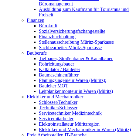
Büromanagement
Ausbildung zum Kaufmann für Tourismus und
Freizeit
Finanzen
Bürokraft
Sozialversicherungsfachangestellte
Finanzbuchhaltung
Stellenausschreibung Müritz-Sparkasse
Sachbearbeiter Müritz-Sparkasse
Bauberufe
Tiefbauer, Straßenbauer & Kanalbauer
Rohrleitungsbauer
Kalkulator / Bauleiter
Baumaschinenführer
Planungsingenieur Waren (Müritz):
Bauleiter MOT
Leitplankenmonteur in Waren (Müritz)
Elektriker und Mechatroniker
Schlosser/Techniker
Techniker/Schlosser
Servicetechniker Medizintechnik
Servicemitarbeiter
Elektroinstallateur Müritzregion
Elektriker und Mechatroniker in Waren (Müritz)
Freie Arbeitsstellen IT-Branche