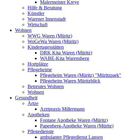
Malermeister Kreye
Hilfe & Beratung
Künstler
Warener Innenstadt
Wirtschaft
Wohnen
WWG Waren (Müritz)
WoGeWa Waren (Müritz)
Kindertagesstätten
DRK Kita Waren (Müritz)
WABE-Kita Warensberg
Hortplätze
Pflegeheime
Pflegeheim Waren (Müritz) "Müritzpark"
Pflegeheim Waren Müritzblick
Betreutes Wohnen
Wohnen
Gesundheit
Ärtze
Arztpraxis Millermann
Apotheken
Fontane Apotheke Waren (Müritz)
Papenberg-Apotheke Waren (Müritz)
Pflegedienste
ambulanter Pflegedienst Lansen