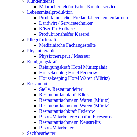
Kundendienst
Mitarbeiter telefonischer Kundenservice
Lebensmittelproduktion
Produktionsleiter Freiland-Legehennenfarmen
Landwirt / Servicetechniker
Käser für Hofkäse
Produktionshelfer Käserei
Pflegefachkraft
Medizinische Fachangestellte
Physiotherapie
Physiotherapeut / Masseur
Reinigungskraft
Reinigungskraft Hotel Müritzpalais
Housekeeping Hotel Federow
Housekeeping Hotel Waren (Müritz)
Restaurant
Stellv. Restaurantleiter
Restaurantfachkraft Klink
Restaurantfachmann Waren (Müritz)
Restaurantfachmann Waren (Müritz)
Restaurantfachkraft Federow
Bistro-Mitarbeiter Aquafun Fleesensee
Restaurantfachmann Neustrelitz
Bistro-Mitarbeiter
Sachbearbeiter