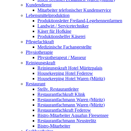
Kundendienst
Mitarbeiter telefonischer Kundenservice
Lebensmittelproduktion
Produktionsleiter Freiland-Legehennenfarmen
Landwirt / Servicetechniker
Käser für Hofkäse
Produktionshelfer Käserei
Pflegefachkraft
Medizinische Fachangestellte
Physiotherapie
Physiotherapeut / Masseur
Reinigungskraft
Reinigungskraft Hotel Müritzpalais
Housekeeping Hotel Federow
Housekeeping Hotel Waren (Müritz)
Restaurant
Stellv. Restaurantleiter
Restaurantfachkraft Klink
Restaurantfachmann Waren (Müritz)
Restaurantfachmann Waren (Müritz)
Restaurantfachkraft Federow
Bistro-Mitarbeiter Aquafun Fleesensee
Restaurantfachmann Neustrelitz
Bistro-Mitarbeiter