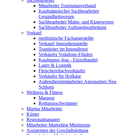
Sachbearbeiter
Mitarbeiter Tourismusverband
Kaufmännischer Sachbearbeiter
Gesundheitswesen
Sachbearbeiter Mahn- und Klagewesen
Sachbearbeiter Auftragsbearbeitung
Verkauf
medizinische Fachangestellte
Verkauf/ Innendienststelle
Teamleiter im Innendienst
Verkäufer Vodafone-Filialen
Kaufmann/-frau - Einzelhandel
Lager & Logistik
Fleischereifachverkäufer
Verkäufer für Hofkäse
Außendienstmitarbeiter Agropartner Neu
Schloen
Wellness & Fitness
Masseur
Rettungsschwimmer
Marina Mitarbeiter
Küster
Regionalmanager
Mitarbeiter Marketing Müritzeum
Assistenten der Geschäftsleitung