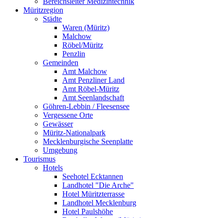
Bereichsleiter Medizintechnik
Müritzregion
Städte
Waren (Müritz)
Malchow
Röbel/Müritz
Penzlin
Gemeinden
Amt Malchow
Amt Penzliner Land
Amt Röbel-Müritz
Amt Seenlandschaft
Göhren-Lebbin / Fleesensee
Vergessene Orte
Gewässer
Müritz-Nationalpark
Mecklenburgische Seenplatte
Umgebung
Tourismus
Hotels
Seehotel Ecktannen
Landhotel "Die Arche"
Hotel Müritzterrasse
Landhotel Mecklenburg
Hotel Paulshöhe