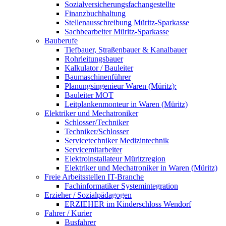
Sozialversicherungsfachangestellte
Finanzbuchhaltung
Stellenausschreibung Müritz-Sparkasse
Sachbearbeiter Müritz-Sparkasse
Bauberufe
Tiefbauer, Straßenbauer & Kanalbauer
Rohrleitungsbauer
Kalkulator / Bauleiter
Baumaschinenführer
Planungsingenieur Waren (Müritz):
Bauleiter MOT
Leitplankenmonteur in Waren (Müritz)
Elektriker und Mechatroniker
Schlosser/Techniker
Techniker/Schlosser
Servicetechniker Medizintechnik
Servicemitarbeiter
Elektroinstallateur Müritzregion
Elektriker und Mechatroniker in Waren (Müritz)
Freie Arbeitsstellen IT-Branche
Fachinformatiker Systemintegration
Erzieher / Sozialpädagogen
ERZIEHER im Kinderschloss Wendorf
Fahrer / Kurier
Busfahrer