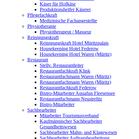
Käser für Hofkäse
Produktionshelfer Käserei
Pflegefachkraft
Medizinische Fachangestellte
Physiotherapie
Physiotherapeut / Masseur
Reinigungskraft
Reinigungskraft Hotel Müritzpalais
Housekeeping Hotel Federow
Housekeeping Hotel Waren (Müritz)
Restaurant
Stellv. Restaurantleiter
Restaurantfachkraft Klink
Restaurantfachmann Waren (Müritz)
Restaurantfachmann Waren (Müritz)
Restaurantfachkraft Federow
Bistro-Mitarbeiter Aquafun Fleesensee
Restaurantfachmann Neustrelitz
Bistro-Mitarbeiter
Sachbearbeiter
Mitarbeiter Tourismusverband
Kaufmännischer Sachbearbeiter
Gesundheitswesen
Sachbearbeiter Mahn- und Klagewesen
Sachbearbeiter Auftragsbearbeitung