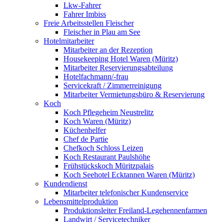
Lkw-Fahrer
Fahrer Imbiss
Freie Arbeitsstellen Fleischer
Fleischer in Plau am See
Hotelmitarbeiter
Mitarbeiter an der Rezeption
Housekeeping Hotel Waren (Müritz)
Mitarbeiter Reservierungsabteilung
Hotelfachmann/-frau
Servicekraft / Zimmerreinigung
Mitarbeiter Vermietungsbüro & Reservierung
Koch
Koch Pflegeheim Neustrelitz
Koch Waren (Müritz)
Küchenhelfer
Chef de Partie
Chefkoch Schloss Leizen
Koch Restaurant Paulshöhe
Frühstückskoch Müritzpalais
Koch Seehotel Ecktannen Waren (Müritz)
Kundendienst
Mitarbeiter telefonischer Kundenservice
Lebensmittelproduktion
Produktionsleiter Freiland-Legehennenfarmen
Landwirt / Servicetechniker