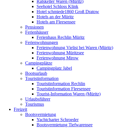
Ratskeller Waren (Müritz)
Seehotel Schloss Klink
Hotel schmiede1860 Groß Dratow
Hotels an der Müritz
Hotels am Fleesensee
Pensionen
Ferienhäuser
Ferienhaus Rechlin Müritz
Ferienwohnungen
Ferienwohnung Vielist bei Waren (Müritz)
Ferienwohnung Müritzsee
Ferienwohnung Mirow
Campingplätze
Campingplatz Jabel
Bootsurlaub
Touristinformation
Touristinformation Rechlin
Touristinformation Fleesensee
Tourist-Information Waren (Müritz)
Urlaubsführer
Tourismus
Freizeit
Bootsvermietung
Yachtcharter Schroeder
Bootsvermietung Tiefwarensee