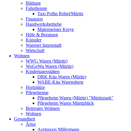
Bildung
Fahrdienste
Taxi Pollin Röbel/Müritz
Finanzen
Handwerksbetriebe
Malermeister Kreye
Hilfe & Beratung
Künstler
Warener Innenstadt
Wirtschaft
Wohnen
WWG Waren (Müritz)
WoGeWa Waren (Müritz)
Kindertagesstätten
DRK Kita Waren (Müritz)
WABE-Kita Warensberg
Hortplätze
Pflegeheime
Pflegeheim Waren (Müritz) "Müritzpark"
Pflegeheim Waren Müritzblick
Betreutes Wohnen
Wohnen
Gesundheit
Ärtze
Arztpraxis Millermann