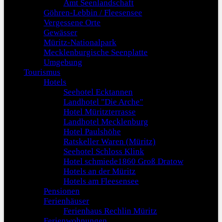
Amt Seenlandschaft
Göhren-Lebbin / Fleesensee
Vergessene Orte
Gewässer
Müritz-Nationalpark
Mecklenburgische Seenplatte
Umgebung
Tourismus
Hotels
Seehotel Ecktannen
Landhotel "Die Arche"
Hotel Müritzterrasse
Landhotel Mecklenburg
Hotel Paulshöhe
Ratskeller Waren (Müritz)
Seehotel Schloss Klink
Hotel schmiede1860 Groß Dratow
Hotels an der Müritz
Hotels am Fleesensee
Pensionen
Ferienhäuser
Ferienhaus Rechlin Müritz
Ferienwohnungen