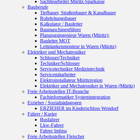
Sachbearbeiter Müritz-Sparkasse
Bauberufe
Tiefbauer, Straßenbauer & Kanalbauer
Rohrleitungsbauer
Kalkulator / Bauleiter
Baumaschinenführer
Planungsingenieur Waren (Müritz):
Bauleiter MOT
Leitplankenmonteur in Waren (Müritz)
Elektriker und Mechatroniker
Schlosser/Techniker
Techniker/Schlosser
Servicetechniker Medizintechnik
Servicemitarbeiter
Elektroinstallateur Müritzregion
Elektriker und Mechatroniker in Waren (Müritz)
Freie Arbeitsstellen IT-Branche
Fachinformatiker Systemintegration
Erzieher / Sozialpädagogen
ERZIEHER im Kinderschloss Wendorf
Fahrer / Kurier
Busfahrer
Lkw-Fahrer
Fahrer Imbiss
Freie Arbeitsstellen Fleischer