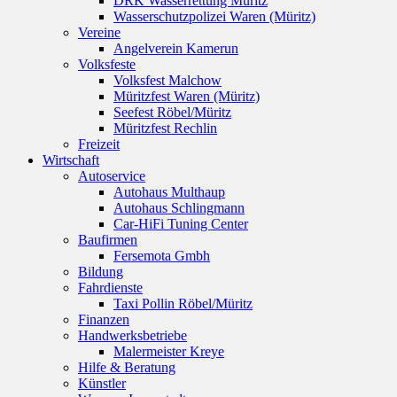
DRK Wasserrettung Müritz
Wasserschutzpolizei Waren (Müritz)
Vereine
Angelverein Kamerun
Volksfeste
Volksfest Malchow
Müritzfest Waren (Müritz)
Seefest Röbel/Müritz
Müritzfest Rechlin
Freizeit
Wirtschaft
Autoservice
Autohaus Multhaup
Autohaus Schlingmann
Car-HiFi Tuning Center
Baufirmen
Fersemota Gmbh
Bildung
Fahrdienste
Taxi Pollin Röbel/Müritz
Finanzen
Handwerksbetriebe
Malermeister Kreye
Hilfe & Beratung
Künstler