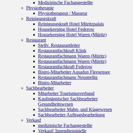
Medizinische Fachangestellte
Physiotherapie
Physiotherapeut / Masseur
Reinigungskraft
Reinigungskraft Hotel Müritzpalais
Housekeeping Hotel Federow
Housekeeping Hotel Waren (Müritz)
Restaurant
Stellv. Restaurantleiter
Restaurantfachkraft Klink
Restaurantfachmann Waren (Müritz)
Restaurantfachmann Waren (Müritz)
Restaurantfachkraft Federow
Bistro-Mitarbeiter Aquafun Fleesensee
Restaurantfachmann Neustrelitz
Bistro-Mitarbeiter
Sachbearbeiter
Mitarbeiter Tourismusverband
Kaufmännischer Sachbearbeiter
Gesundheitswesen
Sachbearbeiter Mahn- und Klagewesen
Sachbearbeiter Auftragsbearbeitung
Verkauf
medizinische Fachangestellte
Verkauf/ Innendienststelle