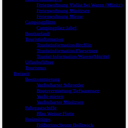
Ferienwohnung Vielist bei Waren (Müritz)
Ferienwohnung Müritzsee
Ferienwohnung Mirow
Campingplätze
Campingplatz Jabel
Bootsurlaub
Touristinformation
Touristinformation Rechlin
Touristinformation Fleesensee
Tourist-Information Waren (Müritz)
Urlaubsführer
Tourismus
Freizeit
Bootsvermietung
Yachtcharter Schroeder
Bootsvermietung Tiefwarensee
Yacht-mieten
Yachtcharter Müritzsee
Fahrgastschiffe
Blau Weisse Flotte
Freizeittipps
Feldsteinscheune Bollewick