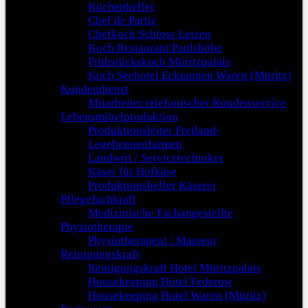
Küchenhelfer
Chef de Partie
Chefkoch Schloss Leizen
Koch Restaurant Paulshöhe
Frühstückskoch Müritzpalais
Koch Seehotel Ecktannen Waren (Müritz)
Kundendienst
Mitarbeiter telefonischer Kundenservice
Lebensmittelproduktion
Produktionsleiter Freiland-
Legehennenfarmen
Landwirt / Servicetechniker
Käser für Hofkäse
Produktionshelfer Käserei
Pflegefachkraft
Medizinische Fachangestellte
Physiotherapie
Physiotherapeut / Masseur
Reinigungskraft
Reinigungskraft Hotel Müritzpalais
Housekeeping Hotel Federow
Housekeeping Hotel Waren (Müritz)