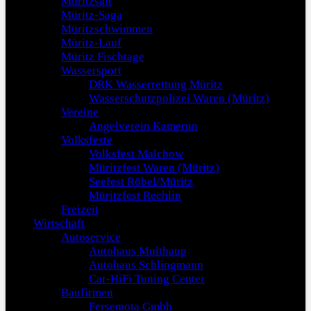
Müritzsail
Müritz-Saga
Müritzschwimmen
Müritz-Lauf
Müritz Fischtage
Wassersport
DRK Wasserrettung Müritz
Wasserschutzpolizei Waren (Müritz)
Vereine
Angelverein Kamerun
Volksfeste
Volksfest Malchow
Müritzfest Waren (Müritz)
Seefest Röbel/Müritz
Müritzfest Rechlin
Freizeit
Wirtschaft
Autoservice
Autohaus Multhaup
Autohaus Schlingmann
Car-HiFi Tuning Center
Baufirmen
Fersemota Gmbh