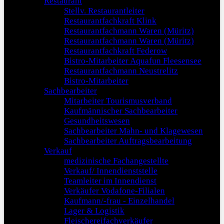
Restaurant
Stellv. Restaurantleiter
Restaurantfachkraft Klink
Restaurantfachmann Waren (Müritz)
Restaurantfachmann Waren (Müritz)
Restaurantfachkraft Federow
Bistro-Mitarbeiter Aquafun Fleesensee
Restaurantfachmann Neustrelitz
Bistro-Mitarbeiter
Sachbearbeiter
Mitarbeiter Tourismusverband
Kaufmännischer Sachbearbeiter
Gesundheitswesen
Sachbearbeiter Mahn- und Klagewesen
Sachbearbeiter Auftragsbearbeitung
Verkauf
medizinische Fachangestellte
Verkauf/ Innendienststelle
Teamleiter im Innendienst
Verkäufer Vodafone-Filialen
Kaufmann/-frau - Einzelhandel
Lager & Logistik
Fleischereifachverkäufer