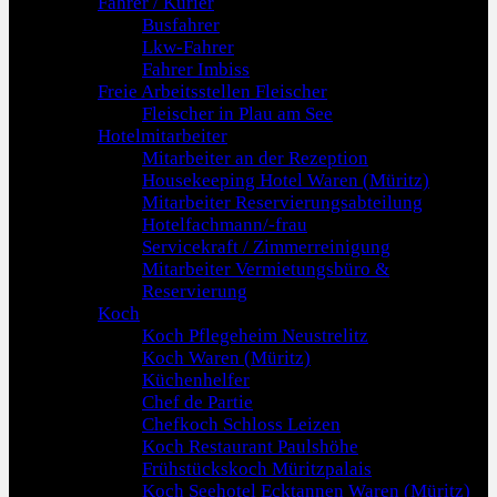
Fahrer / Kurier
Busfahrer
Lkw-Fahrer
Fahrer Imbiss
Freie Arbeitsstellen Fleischer
Fleischer in Plau am See
Hotelmitarbeiter
Mitarbeiter an der Rezeption
Housekeeping Hotel Waren (Müritz)
Mitarbeiter Reservierungsabteilung
Hotelfachmann/-frau
Servicekraft / Zimmerreinigung
Mitarbeiter Vermietungsbüro &
Reservierung
Koch
Koch Pflegeheim Neustrelitz
Koch Waren (Müritz)
Küchenhelfer
Chef de Partie
Chefkoch Schloss Leizen
Koch Restaurant Paulshöhe
Frühstückskoch Müritzpalais
Koch Seehotel Ecktannen Waren (Müritz)