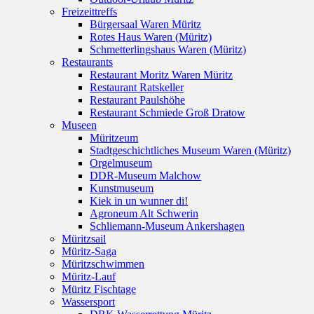
Freizeittreffs
Bürgersaal Waren Müritz
Rotes Haus Waren (Müritz)
Schmetterlingshaus Waren (Müritz)
Restaurants
Restaurant Moritz Waren Müritz
Restaurant Ratskeller
Restaurant Paulshöhe
Restaurant Schmiede Groß Dratow
Museen
Müritzeum
Stadtgeschichtliches Museum Waren (Müritz)
Orgelmuseum
DDR-Museum Malchow
Kunstmuseum
Kiek in un wunner di!
Agroneum Alt Schwerin
Schliemann-Museum Ankershagen
Müritzsail
Müritz-Saga
Müritzschwimmen
Müritz-Lauf
Müritz Fischtage
Wassersport