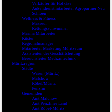
Verkäufer für Hofkäse
Außendienstmitarbeiter Agropartner Neu
Schloen
Wellness & Fitness
Masseur
Rettungsschwimmer
Marina Mitarbeiter
Küster
Regionalmanager
Mitarbeiter Marketing Müritzeum
Assistenten der Geschäftsleitung
Bereichsleiter Medizintechnik
Müritzregion
Städte
Waren (Müritz)
Malchow
Röbel/Müritz
Penzlin
Gemeinden
Amt Malchow
Amt Penzliner Land
Amt Röbel-Müritz