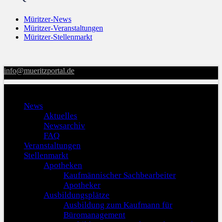
Müritzer-News
Müritzer-Veranstaltungen
Müritzer-Stellenmarkt
info@mueritzportal.de
Menu
News
Aktuelles
Newsarchiv
FAQ
Veranstaltungen
Stellenmarkt
Apotheken
Kaufmännischer Sachbearbeiter
Apotheker
Ausbildungsplätze
Ausbildung zum Kaufmann für
Büromanagement