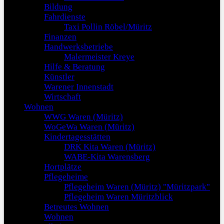
Bildung
Fahrdienste
Taxi Pollin Röbel/Müritz
Finanzen
Handwerksbetriebe
Malermeister Kreye
Hilfe & Beratung
Künstler
Warener Innenstadt
Wirtschaft
Wohnen
WWG Waren (Müritz)
WoGeWa Waren (Müritz)
Kindertagesstätten
DRK Kita Waren (Müritz)
WABE-Kita Warensberg
Hortplätze
Pflegeheime
Pflegeheim Waren (Müritz) "Müritzpark"
Pflegeheim Waren Müritzblick
Betreutes Wohnen
Wohnen