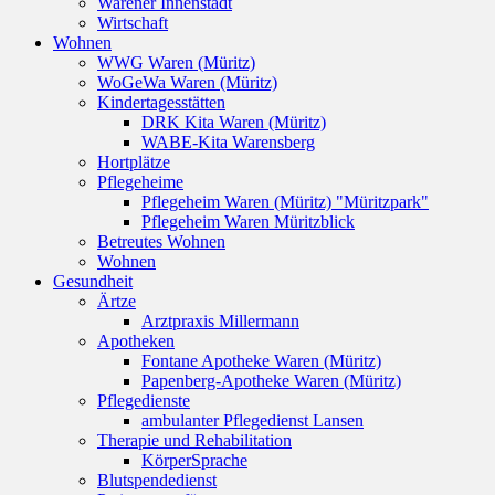
Warener Innenstadt
Wirtschaft
Wohnen
WWG Waren (Müritz)
WoGeWa Waren (Müritz)
Kindertagesstätten
DRK Kita Waren (Müritz)
WABE-Kita Warensberg
Hortplätze
Pflegeheime
Pflegeheim Waren (Müritz) "Müritzpark"
Pflegeheim Waren Müritzblick
Betreutes Wohnen
Wohnen
Gesundheit
Ärtze
Arztpraxis Millermann
Apotheken
Fontane Apotheke Waren (Müritz)
Papenberg-Apotheke Waren (Müritz)
Pflegedienste
ambulanter Pflegedienst Lansen
Therapie und Rehabilitation
KörperSprache
Blutspendedienst