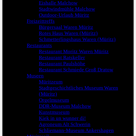
Eishalle Malchow
Stadtwindmühle Malchow
Outdoor-Urlaub Müritz
Freizeittreffs
Bürgersaal Waren Müritz
Rotes Haus Waren (Müritz)
Schmetterlingshaus Waren (Müritz)
Restaurants
Restaurant Moritz Waren Müritz
Restaurant Ratskeller
Restaurant Paulshöhe
Restaurant Schmiede Groß Dratow
Museen
Müritzeum
Stadtgeschichtliches Museum Waren
(Müritz)
Orgelmuseum
DDR-Museum Malchow
Kunstmuseum
Kiek in un wunner di!
Agroneum Alt Schwerin
Schliemann-Museum Ankershagen