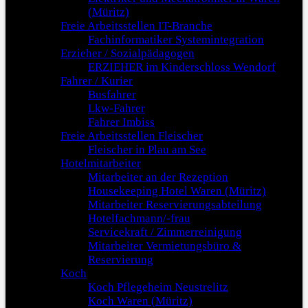
(Müritz)
Freie Arbeitsstellen IT-Branche
Fachinformatiker Systemintegration
Erzieher / Sozialpädagogen
ERZIEHER im Kinderschloss Wendorf
Fahrer / Kurier
Busfahrer
Lkw-Fahrer
Fahrer Imbiss
Freie Arbeitsstellen Fleischer
Fleischer in Plau am See
Hotelmitarbeiter
Mitarbeiter an der Rezeption
Housekeeping Hotel Waren (Müritz)
Mitarbeiter Reservierungsabteilung
Hotelfachmann/-frau
Servicekraft / Zimmerreinigung
Mitarbeiter Vermietungsbüro &
Reservierung
Koch
Koch Pflegeheim Neustrelitz
Koch Waren (Müritz)