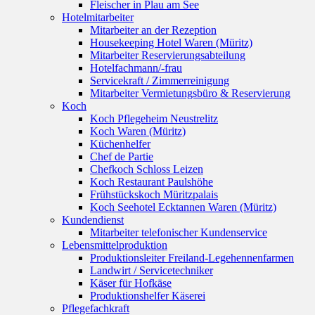
Fleischer in Plau am See
Hotelmitarbeiter
Mitarbeiter an der Rezeption
Housekeeping Hotel Waren (Müritz)
Mitarbeiter Reservierungsabteilung
Hotelfachmann/-frau
Servicekraft / Zimmerreinigung
Mitarbeiter Vermietungsbüro & Reservierung
Koch
Koch Pflegeheim Neustrelitz
Koch Waren (Müritz)
Küchenhelfer
Chef de Partie
Chefkoch Schloss Leizen
Koch Restaurant Paulshöhe
Frühstückskoch Müritzpalais
Koch Seehotel Ecktannen Waren (Müritz)
Kundendienst
Mitarbeiter telefonischer Kundenservice
Lebensmittelproduktion
Produktionsleiter Freiland-Legehennenfarmen
Landwirt / Servicetechniker
Käser für Hofkäse
Produktionshelfer Käserei
Pflegefachkraft