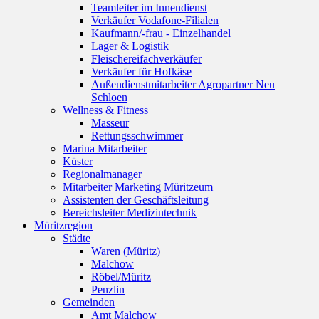
Teamleiter im Innendienst
Verkäufer Vodafone-Filialen
Kaufmann/-frau - Einzelhandel
Lager & Logistik
Fleischereifachverkäufer
Verkäufer für Hofkäse
Außendienstmitarbeiter Agropartner Neu
Schloen
Wellness & Fitness
Masseur
Rettungsschwimmer
Marina Mitarbeiter
Küster
Regionalmanager
Mitarbeiter Marketing Müritzeum
Assistenten der Geschäftsleitung
Bereichsleiter Medizintechnik
Müritzregion
Städte
Waren (Müritz)
Malchow
Röbel/Müritz
Penzlin
Gemeinden
Amt Malchow