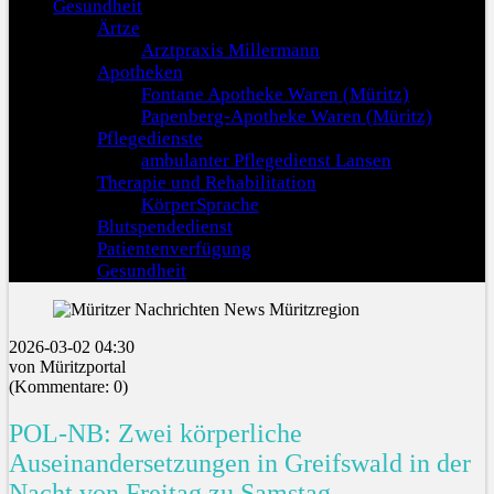
Gesundheit
Ärtze
Arztpraxis Millermann
Apotheken
Fontane Apotheke Waren (Müritz)
Papenberg-Apotheke Waren (Müritz)
Pflegedienste
ambulanter Pflegedienst Lansen
Therapie und Rehabilitation
KörperSprache
Blutspendedienst
Patientenverfügung
Gesundheit
2026-03-02 04:30
von Müritzportal
(Kommentare: 0)
POL-NB: Zwei körperliche
Auseinandersetzungen in Greifswald in der
Nacht von Freitag zu Samstag