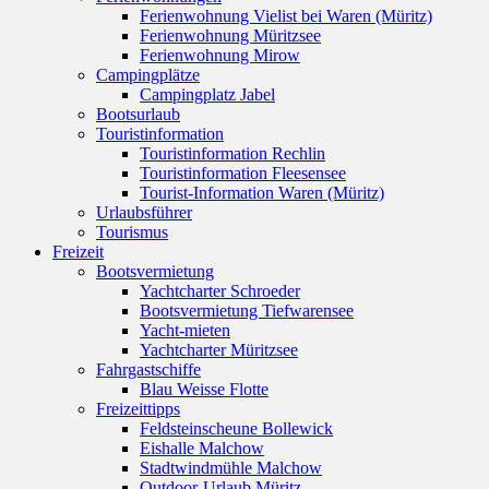
Ferienwohnung Vielist bei Waren (Müritz)
Ferienwohnung Müritzsee
Ferienwohnung Mirow
Campingplätze
Campingplatz Jabel
Bootsurlaub
Touristinformation
Touristinformation Rechlin
Touristinformation Fleesensee
Tourist-Information Waren (Müritz)
Urlaubsführer
Tourismus
Freizeit
Bootsvermietung
Yachtcharter Schroeder
Bootsvermietung Tiefwarensee
Yacht-mieten
Yachtcharter Müritzsee
Fahrgastschiffe
Blau Weisse Flotte
Freizeittipps
Feldsteinscheune Bollewick
Eishalle Malchow
Stadtwindmühle Malchow
Outdoor-Urlaub Müritz