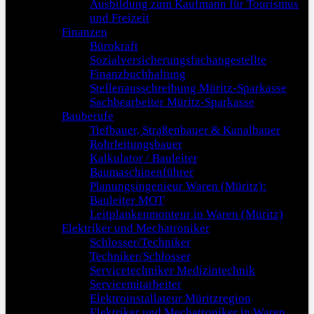
Ausbildung zum Kaufmann für Tourismus
und Freizeit
Finanzen
Bürokraft
Sozialversicherungsfachangestellte
Finanzbuchhaltung
Stellenausschreibung Müritz-Sparkasse
Sachbearbeiter Müritz-Sparkasse
Bauberufe
Tiefbauer, Straßenbauer & Kanalbauer
Rohrleitungsbauer
Kalkulator / Bauleiter
Baumaschinenführer
Planungsingenieur Waren (Müritz):
Bauleiter MOT
Leitplankenmonteur in Waren (Müritz)
Elektriker und Mechatroniker
Schlosser/Techniker
Techniker/Schlosser
Servicetechniker Medizintechnik
Servicemitarbeiter
Elektroinstallateur Müritzregion
Elektriker und Mechatroniker in Waren