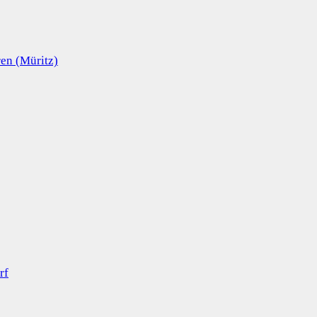
en (Müritz)
rf