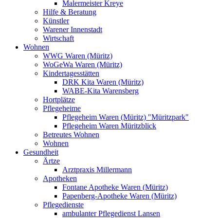
Malermeister Kreye
Hilfe & Beratung
Künstler
Warener Innenstadt
Wirtschaft
Wohnen
WWG Waren (Müritz)
WoGeWa Waren (Müritz)
Kindertagesstätten
DRK Kita Waren (Müritz)
WABE-Kita Warensberg
Hortplätze
Pflegeheime
Pflegeheim Waren (Müritz) "Müritzpark"
Pflegeheim Waren Müritzblick
Betreutes Wohnen
Wohnen
Gesundheit
Ärtze
Arztpraxis Millermann
Apotheken
Fontane Apotheke Waren (Müritz)
Papenberg-Apotheke Waren (Müritz)
Pflegedienste
ambulanter Pflegedienst Lansen