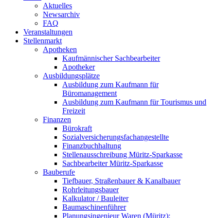
Aktuelles
Newsarchiv
FAQ
Veranstaltungen
Stellenmarkt
Apotheken
Kaufmännischer Sachbearbeiter
Apotheker
Ausbildungsplätze
Ausbildung zum Kaufmann für
Büromanagement
Ausbildung zum Kaufmann für Tourismus und
Freizeit
Finanzen
Bürokraft
Sozialversicherungsfachangestellte
Finanzbuchhaltung
Stellenausschreibung Müritz-Sparkasse
Sachbearbeiter Müritz-Sparkasse
Bauberufe
Tiefbauer, Straßenbauer & Kanalbauer
Rohrleitungsbauer
Kalkulator / Bauleiter
Baumaschinenführer
Planungsingenieur Waren (Müritz):