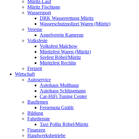
Müritz-Lauf
Müritz Fischtage
Wassersport
DRK Wasserrettung Müritz
Wasserschutzpolizei Waren (Müritz)
Vereine
Angelverein Kamerun
Volksfeste
Volksfest Malchow
Müritzfest Waren (Müritz)
Seefest Röbel/Müritz
Müritzfest Rechlin
Freizeit
Wirtschaft
Autoservice
Autohaus Multhaup
Autohaus Schlingmann
Car-HiFi Tuning Center
Baufirmen
Fersemota Gmbh
Bildung
Fahrdienste
Taxi Pollin Röbel/Müritz
Finanzen
Handwerksbetriebe