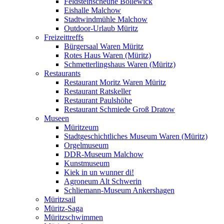
Feldsteinscheune Bollewick
Eishalle Malchow
Stadtwindmühle Malchow
Outdoor-Urlaub Müritz
Freizeittreffs
Bürgersaal Waren Müritz
Rotes Haus Waren (Müritz)
Schmetterlingshaus Waren (Müritz)
Restaurants
Restaurant Moritz Waren Müritz
Restaurant Ratskeller
Restaurant Paulshöhe
Restaurant Schmiede Groß Dratow
Museen
Müritzeum
Stadtgeschichtliches Museum Waren (Müritz)
Orgelmuseum
DDR-Museum Malchow
Kunstmuseum
Kiek in un wunner di!
Agroneum Alt Schwerin
Schliemann-Museum Ankershagen
Müritzsail
Müritz-Saga
Müritzschwimmen