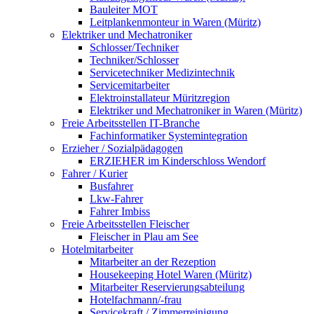
Bauleiter MOT
Leitplankenmonteur in Waren (Müritz)
Elektriker und Mechatroniker
Schlosser/Techniker
Techniker/Schlosser
Servicetechniker Medizintechnik
Servicemitarbeiter
Elektroinstallateur Müritzregion
Elektriker und Mechatroniker in Waren (Müritz)
Freie Arbeitsstellen IT-Branche
Fachinformatiker Systemintegration
Erzieher / Sozialpädagogen
ERZIEHER im Kinderschloss Wendorf
Fahrer / Kurier
Busfahrer
Lkw-Fahrer
Fahrer Imbiss
Freie Arbeitsstellen Fleischer
Fleischer in Plau am See
Hotelmitarbeiter
Mitarbeiter an der Rezeption
Housekeeping Hotel Waren (Müritz)
Mitarbeiter Reservierungsabteilung
Hotelfachmann/-frau
Servicekraft / Zimmerreinigung