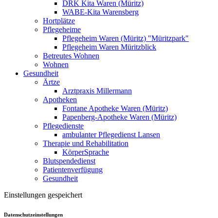
DRK Kita Waren (Müritz)
WABE-Kita Warensberg
Hortplätze
Pflegeheime
Pflegeheim Waren (Müritz) "Müritzpark"
Pflegeheim Waren Müritzblick
Betreutes Wohnen
Wohnen
Gesundheit
Ärtze
Arztpraxis Millermann
Apotheken
Fontane Apotheke Waren (Müritz)
Papenberg-Apotheke Waren (Müritz)
Pflegedienste
ambulanter Pflegedienst Lansen
Therapie und Rehabilitation
KörperSprache
Blutspendedienst
Patientenverfügung
Gesundheit
Einstellungen gespeichert
Datenschutzeinstellungen