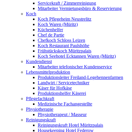
Servicekraft / Zimmerreinigung
Mitarbeiter Vermietungsbüro & Reservierung
Koch
Koch Pflegeheim Neustrelitz
Koch Waren (Müritz)
Küchenhelfer
Chef de Partie
Chefkoch Schloss Leizen
Koch Restaurant Paulshöhe
Frühstückskoch Müritzpalais
Koch Seehotel Ecktannen Waren (Müritz)
Kundendienst
Mitarbeiter telefonischer Kundenservice
Lebensmittelproduktion
Produktionsleiter Freiland-Legehennenfarmen
Landwirt / Servicetechniker
Käser für Hofkäse
Produktionshelfer Käserei
Pflegefachkraft
Medizinische Fachangestellte
Physiotherapie
Physiotherapeut / Masseur
Reinigungskraft
Reinigungskraft Hotel Müritzpalais
Housekeeping Hotel Federow