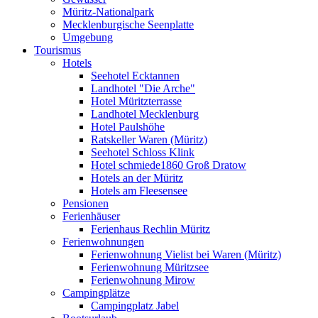
Müritz-Nationalpark
Mecklenburgische Seenplatte
Umgebung
Tourismus
Hotels
Seehotel Ecktannen
Landhotel "Die Arche"
Hotel Müritzterrasse
Landhotel Mecklenburg
Hotel Paulshöhe
Ratskeller Waren (Müritz)
Seehotel Schloss Klink
Hotel schmiede1860 Groß Dratow
Hotels an der Müritz
Hotels am Fleesensee
Pensionen
Ferienhäuser
Ferienhaus Rechlin Müritz
Ferienwohnungen
Ferienwohnung Vielist bei Waren (Müritz)
Ferienwohnung Müritzsee
Ferienwohnung Mirow
Campingplätze
Campingplatz Jabel