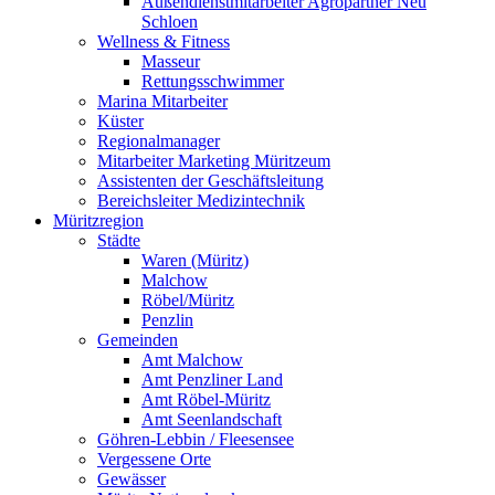
Außendienstmitarbeiter Agropartner Neu
Schloen
Wellness & Fitness
Masseur
Rettungsschwimmer
Marina Mitarbeiter
Küster
Regionalmanager
Mitarbeiter Marketing Müritzeum
Assistenten der Geschäftsleitung
Bereichsleiter Medizintechnik
Müritzregion
Städte
Waren (Müritz)
Malchow
Röbel/Müritz
Penzlin
Gemeinden
Amt Malchow
Amt Penzliner Land
Amt Röbel-Müritz
Amt Seenlandschaft
Göhren-Lebbin / Fleesensee
Vergessene Orte
Gewässer