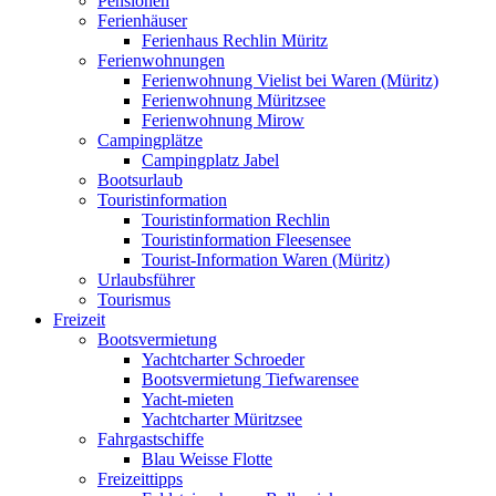
Pensionen
Ferienhäuser
Ferienhaus Rechlin Müritz
Ferienwohnungen
Ferienwohnung Vielist bei Waren (Müritz)
Ferienwohnung Müritzsee
Ferienwohnung Mirow
Campingplätze
Campingplatz Jabel
Bootsurlaub
Touristinformation
Touristinformation Rechlin
Touristinformation Fleesensee
Tourist-Information Waren (Müritz)
Urlaubsführer
Tourismus
Freizeit
Bootsvermietung
Yachtcharter Schroeder
Bootsvermietung Tiefwarensee
Yacht-mieten
Yachtcharter Müritzsee
Fahrgastschiffe
Blau Weisse Flotte
Freizeittipps