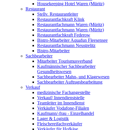
Housekeeping Hotel Waren (Müritz)
Restaurant
Stellv. Restaurantleiter
Restaurantfachkraft Klink
Restaurantfachmann Waren (Müritz)
Restaurantfachmann Waren (Müritz)
Restaurantfachkraft Federow
Bistro-Mitarbeiter Aquafun Fleesensee
Restaurantfachmann Neustrelitz
Bistro-Mitarbeiter
Sachbearbeiter
Mitarbeiter Tourismusverband
Kaufmännischer Sachbearbeiter
Gesundheitswesen
Sachbearbeiter Mahn- und Klagewesen
Sachbearbeiter Auftragsbearbeitung
Verkauf
medizinische Fachangestellte
Verkauf/ Innendienststelle
Teamleiter im Innendienst
Verkäufer Vodafone-Filialen
Kaufmann/-frau - Einzelhandel
Lager & Logistik
Fleischereifachverkäufer
Verkäufer für Hofkäse