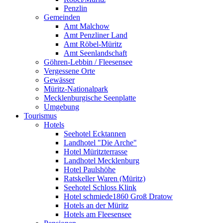
Penzlin
Gemeinden
Amt Malchow
Amt Penzliner Land
Amt Röbel-Müritz
Amt Seenlandschaft
Göhren-Lebbin / Fleesensee
Vergessene Orte
Gewässer
Müritz-Nationalpark
Mecklenburgische Seenplatte
Umgebung
Tourismus
Hotels
Seehotel Ecktannen
Landhotel "Die Arche"
Hotel Müritzterrasse
Landhotel Mecklenburg
Hotel Paulshöhe
Ratskeller Waren (Müritz)
Seehotel Schloss Klink
Hotel schmiede1860 Groß Dratow
Hotels an der Müritz
Hotels am Fleesensee