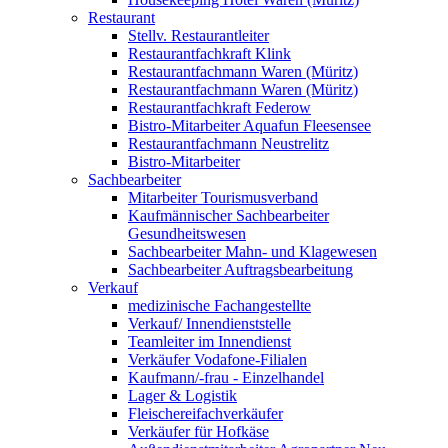
Restaurant
Stellv. Restaurantleiter
Restaurantfachkraft Klink
Restaurantfachmann Waren (Müritz)
Restaurantfachmann Waren (Müritz)
Restaurantfachkraft Federow
Bistro-Mitarbeiter Aquafun Fleesensee
Restaurantfachmann Neustrelitz
Bistro-Mitarbeiter
Sachbearbeiter
Mitarbeiter Tourismusverband
Kaufmännischer Sachbearbeiter
Gesundheitswesen
Sachbearbeiter Mahn- und Klagewesen
Sachbearbeiter Auftragsbearbeitung
Verkauf
medizinische Fachangestellte
Verkauf/ Innendienststelle
Teamleiter im Innendienst
Verkäufer Vodafone-Filialen
Kaufmann/-frau - Einzelhandel
Lager & Logistik
Fleischereifachverkäufer
Verkäufer für Hofkäse