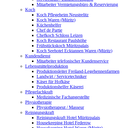
Mitarbeiter Vermietungsbüro & Reservierung
Koch
Koch Pflegeheim Neustrelitz
Koch Waren (Müritz)
Küchenhelfer
Chef de Partie
Chefkoch Schloss Leizen
Koch Restaurant Paulshöhe
Frühstückskoch Müritzpalais
Koch Seehotel Ecktannen Waren (Müritz)
Kundendienst
Mitarbeiter telefonischer Kundenservice
Lebensmittelproduktion
Produktionsleiter Freiland-Legehennenfarmen
Landwirt / Servicetechniker
Käser für Hofkäse
Produktionshelfer Käserei
Pflegefachkraft
Medizinische Fachangestellte
Physiotherapie
Physiotherapeut / Masseur
Reinigungskraft
Reinigungskraft Hotel Müritzpalais
Housekeeping Hotel Federow
Housekeeping Hotel Waren (Müritz)