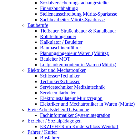
Sozialversicherungsfachangestellte
Finanzbuchhaltung
Stellenausschreibung Müritz-Sparkasse
Sachbearbeiter Müritz-Sparkasse
Bauberufe
Tiefbauer, Straßenbauer & Kanalbauer
Rohrleitungsbauer
Kalkulator / Bauleiter
Baumaschinenführer
Planungsingenieur Waren (Müritz):
Bauleiter MOT
Leitplankenmonteur in Waren (Müritz)
Elektriker und Mechatroniker
Schlosser/Techniker
Techniker/Schlosser
Servicetechniker Medizintechnik
Servicemitarbeiter
Elektroinstallateur Müritzregion
Elektriker und Mechatroniker in Waren (Müritz)
Freie Arbeitsstellen IT-Branche
Fachinformatiker Systemintegration
Erzieher / Sozialpädagogen
ERZIEHER im Kinderschloss Wendorf
Fahrer / Kurier
Busfahrer