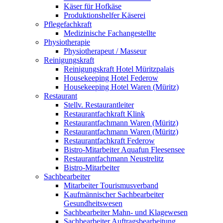
Käser für Hofkäse
Produktionshelfer Käserei
Pflegefachkraft
Medizinische Fachangestellte
Physiotherapie
Physiotherapeut / Masseur
Reinigungskraft
Reinigungskraft Hotel Müritzpalais
Housekeeping Hotel Federow
Housekeeping Hotel Waren (Müritz)
Restaurant
Stellv. Restaurantleiter
Restaurantfachkraft Klink
Restaurantfachmann Waren (Müritz)
Restaurantfachmann Waren (Müritz)
Restaurantfachkraft Federow
Bistro-Mitarbeiter Aquafun Fleesensee
Restaurantfachmann Neustrelitz
Bistro-Mitarbeiter
Sachbearbeiter
Mitarbeiter Tourismusverband
Kaufmännischer Sachbearbeiter
Gesundheitswesen
Sachbearbeiter Mahn- und Klagewesen
Sachbearbeiter Auftragsbearbeitung