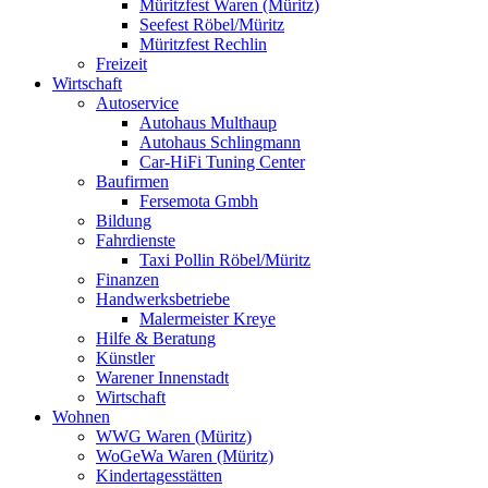
Müritzfest Waren (Müritz)
Seefest Röbel/Müritz
Müritzfest Rechlin
Freizeit
Wirtschaft
Autoservice
Autohaus Multhaup
Autohaus Schlingmann
Car-HiFi Tuning Center
Baufirmen
Fersemota Gmbh
Bildung
Fahrdienste
Taxi Pollin Röbel/Müritz
Finanzen
Handwerksbetriebe
Malermeister Kreye
Hilfe & Beratung
Künstler
Warener Innenstadt
Wirtschaft
Wohnen
WWG Waren (Müritz)
WoGeWa Waren (Müritz)
Kindertagesstätten