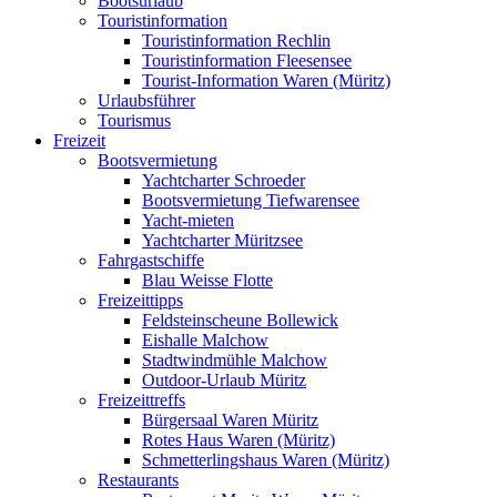
Bootsurlaub
Touristinformation
Touristinformation Rechlin
Touristinformation Fleesensee
Tourist-Information Waren (Müritz)
Urlaubsführer
Tourismus
Freizeit
Bootsvermietung
Yachtcharter Schroeder
Bootsvermietung Tiefwarensee
Yacht-mieten
Yachtcharter Müritzsee
Fahrgastschiffe
Blau Weisse Flotte
Freizeittipps
Feldsteinscheune Bollewick
Eishalle Malchow
Stadtwindmühle Malchow
Outdoor-Urlaub Müritz
Freizeittreffs
Bürgersaal Waren Müritz
Rotes Haus Waren (Müritz)
Schmetterlingshaus Waren (Müritz)
Restaurants