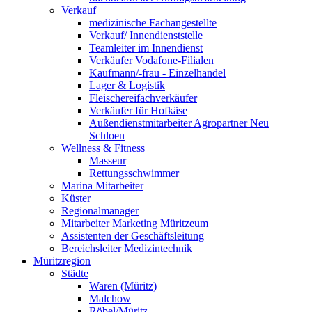
Verkauf
medizinische Fachangestellte
Verkauf/ Innendienststelle
Teamleiter im Innendienst
Verkäufer Vodafone-Filialen
Kaufmann/-frau - Einzelhandel
Lager & Logistik
Fleischereifachverkäufer
Verkäufer für Hofkäse
Außendienstmitarbeiter Agropartner Neu
Schloen
Wellness & Fitness
Masseur
Rettungsschwimmer
Marina Mitarbeiter
Küster
Regionalmanager
Mitarbeiter Marketing Müritzeum
Assistenten der Geschäftsleitung
Bereichsleiter Medizintechnik
Müritzregion
Städte
Waren (Müritz)
Malchow
Röbel/Müritz