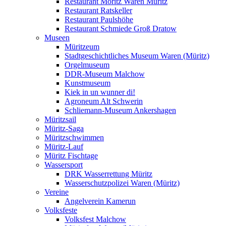
Restaurant Moritz Waren Müritz
Restaurant Ratskeller
Restaurant Paulshöhe
Restaurant Schmiede Groß Dratow
Museen
Müritzeum
Stadtgeschichtliches Museum Waren (Müritz)
Orgelmuseum
DDR-Museum Malchow
Kunstmuseum
Kiek in un wunner di!
Agroneum Alt Schwerin
Schliemann-Museum Ankershagen
Müritzsail
Müritz-Saga
Müritzschwimmen
Müritz-Lauf
Müritz Fischtage
Wassersport
DRK Wasserrettung Müritz
Wasserschutzpolizei Waren (Müritz)
Vereine
Angelverein Kamerun
Volksfeste
Volksfest Malchow