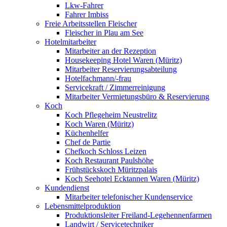
Lkw-Fahrer
Fahrer Imbiss
Freie Arbeitsstellen Fleischer
Fleischer in Plau am See
Hotelmitarbeiter
Mitarbeiter an der Rezeption
Housekeeping Hotel Waren (Müritz)
Mitarbeiter Reservierungsabteilung
Hotelfachmann/-frau
Servicekraft / Zimmerreinigung
Mitarbeiter Vermietungsbüro & Reservierung
Koch
Koch Pflegeheim Neustrelitz
Koch Waren (Müritz)
Küchenhelfer
Chef de Partie
Chefkoch Schloss Leizen
Koch Restaurant Paulshöhe
Frühstückskoch Müritzpalais
Koch Seehotel Ecktannen Waren (Müritz)
Kundendienst
Mitarbeiter telefonischer Kundenservice
Lebensmittelproduktion
Produktionsleiter Freiland-Legehennenfarmen
Landwirt / Servicetechniker