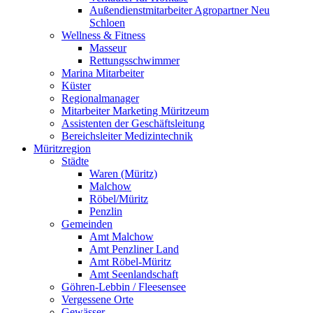
Außendienstmitarbeiter Agropartner Neu
Schloen
Wellness & Fitness
Masseur
Rettungsschwimmer
Marina Mitarbeiter
Küster
Regionalmanager
Mitarbeiter Marketing Müritzeum
Assistenten der Geschäftsleitung
Bereichsleiter Medizintechnik
Müritzregion
Städte
Waren (Müritz)
Malchow
Röbel/Müritz
Penzlin
Gemeinden
Amt Malchow
Amt Penzliner Land
Amt Röbel-Müritz
Amt Seenlandschaft
Göhren-Lebbin / Fleesensee
Vergessene Orte
Gewässer