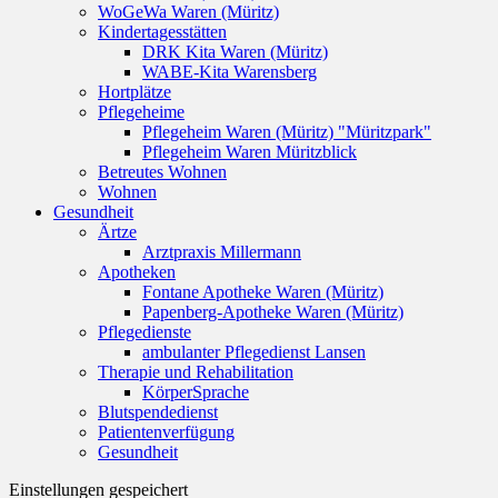
WoGeWa Waren (Müritz)
Kindertagesstätten
DRK Kita Waren (Müritz)
WABE-Kita Warensberg
Hortplätze
Pflegeheime
Pflegeheim Waren (Müritz) "Müritzpark"
Pflegeheim Waren Müritzblick
Betreutes Wohnen
Wohnen
Gesundheit
Ärtze
Arztpraxis Millermann
Apotheken
Fontane Apotheke Waren (Müritz)
Papenberg-Apotheke Waren (Müritz)
Pflegedienste
ambulanter Pflegedienst Lansen
Therapie und Rehabilitation
KörperSprache
Blutspendedienst
Patientenverfügung
Gesundheit
Einstellungen gespeichert