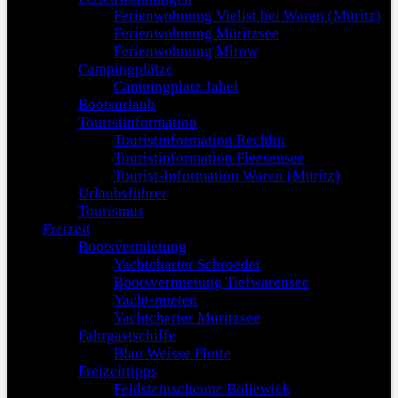
Ferienwohnung Vielist bei Waren (Müritz)
Ferienwohnung Müritzsee
Ferienwohnung Mirow
Campingplätze
Campingplatz Jabel
Bootsurlaub
Touristinformation
Touristinformation Rechlin
Touristinformation Fleesensee
Tourist-Information Waren (Müritz)
Urlaubsführer
Tourismus
Freizeit
Bootsvermietung
Yachtcharter Schroeder
Bootsvermietung Tiefwarensee
Yacht-mieten
Yachtcharter Müritzsee
Fahrgastschiffe
Blau Weisse Flotte
Freizeittipps
Feldsteinscheune Bollewick