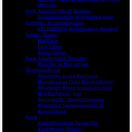
(Müritz)
Freie Arbeitsstellen IT-Branche
Fachinformatiker Systemintegration
Erzieher / Sozialpädagogen
ERZIEHER im Kinderschloss Wendorf
Fahrer / Kurier
Busfahrer
Lkw-Fahrer
Fahrer Imbiss
Freie Arbeitsstellen Fleischer
Fleischer in Plau am See
Hotelmitarbeiter
Mitarbeiter an der Rezeption
Housekeeping Hotel Waren (Müritz)
Mitarbeiter Reservierungsabteilung
Hotelfachmann/-frau
Servicekraft / Zimmerreinigung
Mitarbeiter Vermietungsbüro &
Reservierung
Koch
Koch Pflegeheim Neustrelitz
Koch Waren (Müritz)