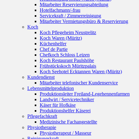
Mitarbeiter Reservierungsabteilung
Hotelfachmann/-frau
Servicekraft / Zimmerreinigung
Mitarbeiter Vermietungsbüro & Reservierung
Koch
Koch Pflegeheim Neustrelitz
Koch Waren (Müritz)
Küchenhelfer
Chef de Partie
Chefkoch Schloss Leizen
Koch Restaurant Paulshöhe
Frühstückskoch Müritzpalais
Koch Seehotel Ecktannen Waren (Müritz)
Kundendienst
Mitarbeiter telefonischer Kundenservice
Lebensmittelproduktion
Produktionsleiter Freiland-Legehennenfarmen
Landwirt / Servicetechniker
Käser für Hofkäse
Produktionshelfer Käserei
Pflegefachkraft
Medizinische Fachangestellte
Physiotherapie
Physiotherapeut / Masseur
Reinigungskraft