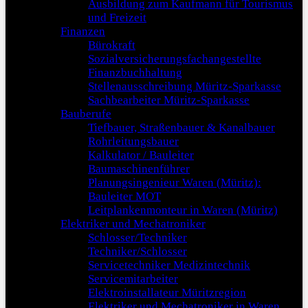
Ausbildung zum Kaufmann für Tourismus
und Freizeit
Finanzen
Bürokraft
Sozialversicherungsfachangestellte
Finanzbuchhaltung
Stellenausschreibung Müritz-Sparkasse
Sachbearbeiter Müritz-Sparkasse
Bauberufe
Tiefbauer, Straßenbauer & Kanalbauer
Rohrleitungsbauer
Kalkulator / Bauleiter
Baumaschinenführer
Planungsingenieur Waren (Müritz):
Bauleiter MOT
Leitplankenmonteur in Waren (Müritz)
Elektriker und Mechatroniker
Schlosser/Techniker
Techniker/Schlosser
Servicetechniker Medizintechnik
Servicemitarbeiter
Elektroinstallateur Müritzregion
Elektriker und Mechatroniker in Waren