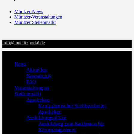
Müritzer-News
Müritzer-Veranstaltungen
Müritzer-Stellenmarkt
info@mueritzportal.de
Menu
News
Aktuelles
Newsarchiv
FAQ
Veranstaltungen
Stellenmarkt
Apotheken
Kaufmännischer Sachbearbeiter
Apotheker
Ausbildungsplätze
Ausbildung zum Kaufmann für
Büromanagement