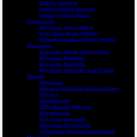
Eishalle Malchow
Stadtwindmühle Malchow
Outdoor-Urlaub Müritz
Freizeittreffs
Bürgersaal Waren Müritz
Rotes Haus Waren (Müritz)
Schmetterlingshaus Waren (Müritz)
Restaurants
Restaurant Moritz Waren Müritz
Restaurant Ratskeller
Restaurant Paulshöhe
Restaurant Schmiede Groß Dratow
Museen
Müritzeum
Stadtgeschichtliches Museum Waren
(Müritz)
Orgelmuseum
DDR-Museum Malchow
Kunstmuseum
Kiek in un wunner di!
Agroneum Alt Schwerin
Schliemann-Museum Ankershagen