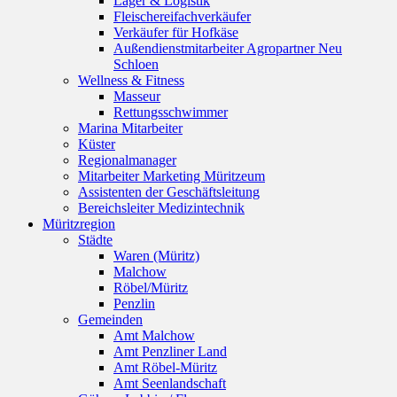
Lager & Logistik
Fleischereifachverkäufer
Verkäufer für Hofkäse
Außendienstmitarbeiter Agropartner Neu
Schloen
Wellness & Fitness
Masseur
Rettungsschwimmer
Marina Mitarbeiter
Küster
Regionalmanager
Mitarbeiter Marketing Müritzeum
Assistenten der Geschäftsleitung
Bereichsleiter Medizintechnik
Müritzregion
Städte
Waren (Müritz)
Malchow
Röbel/Müritz
Penzlin
Gemeinden
Amt Malchow
Amt Penzliner Land
Amt Röbel-Müritz
Amt Seenlandschaft