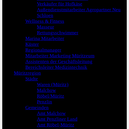
Verkäufer für Hofkäse
Außendienstmitarbeiter Agropartner Neu
Schloen
Wellness & Fitness
Masseur
Rettungsschwimmer
Marina Mitarbeiter
Küster
Regionalmanager
Mitarbeiter Marketing Müritzeum
Assistenten der Geschäftsleitung
Bereichsleiter Medizintechnik
Müritzregion
Städte
Waren (Müritz)
Malchow
Röbel/Müritz
Penzlin
Gemeinden
Amt Malchow
Amt Penzliner Land
Amt Röbel-Müritz