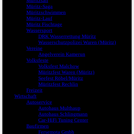
Müritzsail
Müritz-Saga
Müritzschwimmen
Müritz-Lauf
Müritz Fischtage
Wassersport
DRK Wasserrettung Müritz
Wasserschutzpolizei Waren (Müritz)
Vereine
Angelverein Kamerun
Volksfeste
Volksfest Malchow
Müritzfest Waren (Müritz)
Seefest Röbel/Müritz
Müritzfest Rechlin
Freizeit
Wirtschaft
Autoservice
Autohaus Multhaup
Autohaus Schlingmann
Car-HiFi Tuning Center
Baufirmen
Fersemota Gmbh