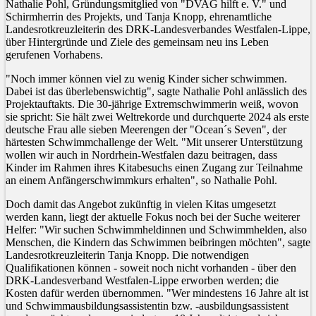
Nathalie Pohl, Gründungsmitglied von "DVAG hilft e. V." und
Schirmherrin des Projekts, und Tanja Knopp, ehrenamtliche
Landesrotkreuzleiterin des DRK-Landesverbandes Westfalen-Lippe,
über Hintergründe und Ziele des gemeinsam neu ins Leben
gerufenen Vorhabens.
"Noch immer können viel zu wenig Kinder sicher schwimmen.
Dabei ist das überlebenswichtig", sagte Nathalie Pohl anlässlich des
Projektauftakts. Die 30-jährige Extremschwimmerin weiß, wovon
sie spricht: Sie hält zwei Weltrekorde und durchquerte 2024 als erste
deutsche Frau alle sieben Meerengen der "Ocean´s Seven", der
härtesten Schwimmchallenge der Welt. "Mit unserer Unterstützung
wollen wir auch in Nordrhein-Westfalen dazu beitragen, dass
Kinder im Rahmen ihres Kitabesuchs einen Zugang zur Teilnahme
an einem Anfängerschwimmkurs erhalten", so Nathalie Pohl.
Doch damit das Angebot zukünftig in vielen Kitas umgesetzt
werden kann, liegt der aktuelle Fokus noch bei der Suche weiterer
Helfer: "Wir suchen Schwimmheldinnen und Schwimmhelden, also
Menschen, die Kindern das Schwimmen beibringen möchten", sagte
Landesrotkreuzleiterin Tanja Knopp. Die notwendigen
Qualifikationen können - soweit noch nicht vorhanden - über den
DRK-Landesverband Westfalen-Lippe erworben werden; die
Kosten dafür werden übernommen. "Wer mindestens 16 Jahre alt ist
und Schwimmausbildungsassistentin bzw. -ausbildungsassistent