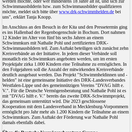
werden möchte, oder wer mindestens 18 Jahre alt ist, und sich zur
Schwimmausbilderin bzw. zum Schwimmausbilder qualifizieren
möchte, meldet sich bitte über
www.drk-schwimmhelden.de
bei
uns", erklärt Tanja Knopp.
Im Anschluss an den Besuch in der Kita und den Pressetermin ging
es ins Hallenbad der Regenbogenschule in Bochum. Dort nahmen
12 Kinder im Alter von fünf bis sechs Jahren an einem
Schwimmkurs mit Nathalie Pohl und zertifizierten DRK-
Schwimmausbildern teil. Zum Auftakt beteiligen sich zunächst zehn
Kreisverbände an der Initiative. In jedem dieser Verbände soll
monatlich ein Schwimmkurs angeboten werden, um im ersten
Projektjahr zirka 1.000 Kindern eine Teilnahme zu ermöglichen. In
den Folgejahren soll die Anzahl der mitwirkenden Kreisverbände
deutlich ausgebaut werden. Das Projekt "Schwimmheldinnen und -
helden" ist eine gemeinsame Initiative des DRK-Landesverbandes
Westfalen-Lippe und des gemeinnützigen Vereins "DVAG hilft e.
V.". Für die Deutsche Vermögensberatung und Nathalie Pohl ist es
mit "DVAG hilft e. V." bereits das zweite DRK-Schwimmprojekt,
das gemeinsam unterstützt wird. Die 2023 geschlossene
Kooperation mit dem Landesverband in Mecklenburg-Vorpommern
ermöglicht pro Jahr mehr als 1.200 Kindern die Teilnahme an einem
Schwimmkurs. Zum Auftakt der Förderung war Nathalie Pohl
damals ebenfalls dabei.