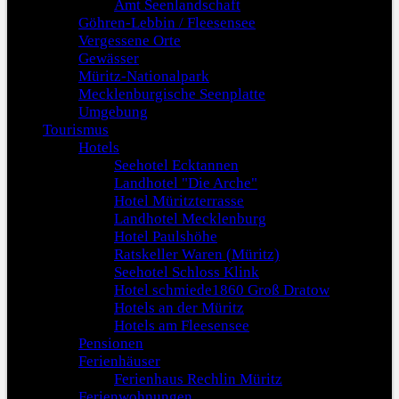
Amt Seenlandschaft
Göhren-Lebbin / Fleesensee
Vergessene Orte
Gewässer
Müritz-Nationalpark
Mecklenburgische Seenplatte
Umgebung
Tourismus
Hotels
Seehotel Ecktannen
Landhotel "Die Arche"
Hotel Müritzterrasse
Landhotel Mecklenburg
Hotel Paulshöhe
Ratskeller Waren (Müritz)
Seehotel Schloss Klink
Hotel schmiede1860 Groß Dratow
Hotels an der Müritz
Hotels am Fleesensee
Pensionen
Ferienhäuser
Ferienhaus Rechlin Müritz
Ferienwohnungen