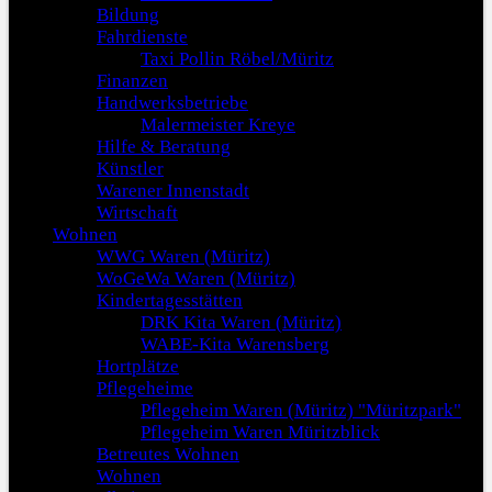
Bildung
Fahrdienste
Taxi Pollin Röbel/Müritz
Finanzen
Handwerksbetriebe
Malermeister Kreye
Hilfe & Beratung
Künstler
Warener Innenstadt
Wirtschaft
Wohnen
WWG Waren (Müritz)
WoGeWa Waren (Müritz)
Kindertagesstätten
DRK Kita Waren (Müritz)
WABE-Kita Warensberg
Hortplätze
Pflegeheime
Pflegeheim Waren (Müritz) "Müritzpark"
Pflegeheim Waren Müritzblick
Betreutes Wohnen
Wohnen