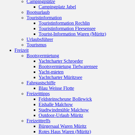
Campingplätze
Campingplatz Jabel
Bootsurlaub
Touristinformation
Touristinformation Rechlin
Touristinformation Fleesensee
Tourist-Information Waren (Müritz)
Urlaubsführer
Tourismus
Freizeit
Bootsvermietung
Yachtcharter Schroeder
Bootsvermietung Tiefwarensee
Yacht-mieten
Yachtcharter Müritzsee
Fahrgastschiffe
Blau Weisse Flotte
Freizeittipps
Feldsteinscheune Bollewick
Eishalle Malchow
Stadtwindmühle Malchow
Outdoor-Urlaub Müritz
Freizeittreffs
Bürgersaal Waren Müritz
Rotes Haus Waren (Müritz)