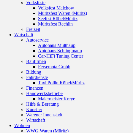
Volksfeste
Volksfest Malchow
Müritzfest Waren (Müritz)
Seefest Röbel/Müritz
Müritzfest Rechlin
Freizeit
Wirtschaft
Autoservice
Autohaus Multhaup
Autohaus Schlingmann
Car-HiFi Tuning Center
Baufirmen
Fersemota Gmbh
Bildung
Fahrdienste
Taxi Pollin Röbel/Müritz
Finanzen
Handwerksbetriebe
Malermeister Kreye
Hilfe & Beratung
Künstler
Warener Innenstadt
Wirtschaft
Wohnen
WWG Waren (Müritz)