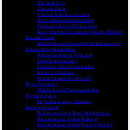
Küchenhelfer
Chef de Partie
Chefkoch Schloss Leizen
Koch Restaurant Paulshöhe
Frühstückskoch Müritzpalais
Koch Seehotel Ecktannen Waren (Müritz)
Kundendienst
Mitarbeiter telefonischer Kundenservice
Lebensmittelproduktion
Produktionsleiter Freiland-
Legehennenfarmen
Landwirt / Servicetechniker
Käser für Hofkäse
Produktionshelfer Käserei
Pflegefachkraft
Medizinische Fachangestellte
Physiotherapie
Physiotherapeut / Masseur
Reinigungskraft
Reinigungskraft Hotel Müritzpalais
Housekeeping Hotel Federow
Housekeeping Hotel Waren (Müritz)