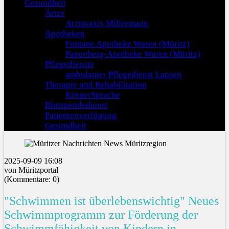
Gesundheit
Ärtze
Arztpraxis Millermann
Apotheken
Fontane Apotheke Waren (Müritz)
Papenberg-Apotheke Waren (Müritz)
Pflegedienste
ambulanter Pflegedienst Lansen
Therapie und Rehabilitation
KörperSprache
Blutspendedienst
Patientenverfügung
Gesundheit
2025-09-09 16:08
von Müritzportal
(Kommentare: 0)
"Schwimmen ist überlebenswichtig" Neues
Schwimmprogramm zur Förderung der
Schwimmfähigkeit von Kindern in