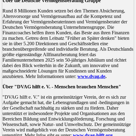
Über die Deutsche Vermögensberatung Gruppe
Rund 8 Millionen Kunden setzen bei den Themen Absicherung,
Altersvorsorge und Vermögensaufbau auf die Kompetenz und
Erfahrung der Vermögensberaterinnen und Vermögensberater der
Deutschen Vermögensberatung Unternehmensgruppe. Die
Finanzcoaches helfen ihren Kunden, das Beste aus ihren Finanzen
zu machen. Getreu dem Leitsatz "Früher an Später denken" bieten
sie in über 5.200 Direktionen und Geschäftsstellen eine
branchenübergreifende und individuelle Beratung. Als Deutschlands
größte eigenständige Allfinanzberatung feiert das
Familienunternehmen 2025 sein 50-jähriges Jubiläum und richtet
dabei den Blick weiterhin in die Zukunft, um innovative und
maßgeschneiderte Lösungen für Kundinnen und Kunden
anzubieten. Mehr Informationen unter:
www.dvag.de
.
Über "DVAG hilft e. V. - Menschen brauchen Menschen"
"DVAG hilft e. V." ist ein gemeinnütziger Verein, der es sich zur
Aufgabe gemacht hat, die Lebensgrundlagen und -bedingungen in
der Gesellschaft nachhaltig zu stärken und zu fördern. Daher
unterstützt er insbesondere Projekte und Organisationen aus den
Bereichen Bildung und Entwicklungsförderung, Forschung und
Wissenschaft, sowie Natur- und Umweltschutz. Der gemeinnützige
Verein wird maßgeblich von der Deutschen Vermögensberatung
unterstützt. Mehr Infos gibt es unter:
www.dvag-hilft.org
.