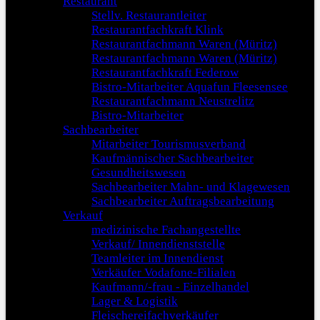
Restaurant
Stellv. Restaurantleiter
Restaurantfachkraft Klink
Restaurantfachmann Waren (Müritz)
Restaurantfachmann Waren (Müritz)
Restaurantfachkraft Federow
Bistro-Mitarbeiter Aquafun Fleesensee
Restaurantfachmann Neustrelitz
Bistro-Mitarbeiter
Sachbearbeiter
Mitarbeiter Tourismusverband
Kaufmännischer Sachbearbeiter
Gesundheitswesen
Sachbearbeiter Mahn- und Klagewesen
Sachbearbeiter Auftragsbearbeitung
Verkauf
medizinische Fachangestellte
Verkauf/ Innendienststelle
Teamleiter im Innendienst
Verkäufer Vodafone-Filialen
Kaufmann/-frau - Einzelhandel
Lager & Logistik
Fleischereifachverkäufer