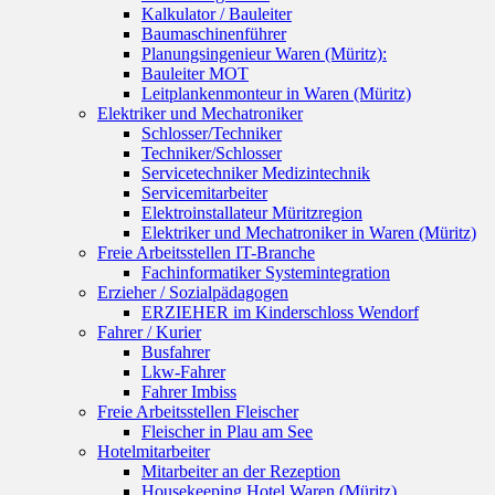
Kalkulator / Bauleiter
Baumaschinenführer
Planungsingenieur Waren (Müritz):
Bauleiter MOT
Leitplankenmonteur in Waren (Müritz)
Elektriker und Mechatroniker
Schlosser/Techniker
Techniker/Schlosser
Servicetechniker Medizintechnik
Servicemitarbeiter
Elektroinstallateur Müritzregion
Elektriker und Mechatroniker in Waren (Müritz)
Freie Arbeitsstellen IT-Branche
Fachinformatiker Systemintegration
Erzieher / Sozialpädagogen
ERZIEHER im Kinderschloss Wendorf
Fahrer / Kurier
Busfahrer
Lkw-Fahrer
Fahrer Imbiss
Freie Arbeitsstellen Fleischer
Fleischer in Plau am See
Hotelmitarbeiter
Mitarbeiter an der Rezeption
Housekeeping Hotel Waren (Müritz)