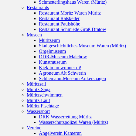
Schmetterlingshaus Waren (Müritz)
Restaurants
Restaurant Moritz Waren Müritz
Restaurant Ratskeller
Restaurant Paulshöhe
Restaurant Schmiede Groß Dratow
Museen
Müritzeum
Stadtgeschichtliches Museum Waren (Müritz)
Orgelmuseum
DDR-Museum Malchow
Kunstmuseum
Kiek in un wunner di!
Agroneum Alt Schwerin
Schliemann-Museum Ankershagen
Müritzsail
Müritz-Saga
Müritzschwimmen
Müritz-Lauf
Müritz Fischtage
Wassersport
DRK Wasserrettung Müritz
Wasserschutzpolizei Waren (Müritz)
Vereine
Angelverein Kamerun