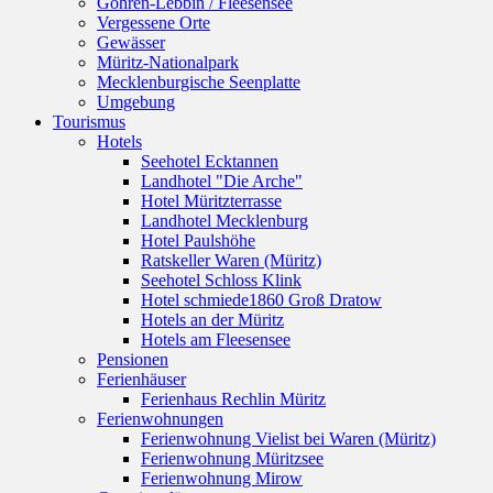
Göhren-Lebbin / Fleesensee
Vergessene Orte
Gewässer
Müritz-Nationalpark
Mecklenburgische Seenplatte
Umgebung
Tourismus
Hotels
Seehotel Ecktannen
Landhotel "Die Arche"
Hotel Müritzterrasse
Landhotel Mecklenburg
Hotel Paulshöhe
Ratskeller Waren (Müritz)
Seehotel Schloss Klink
Hotel schmiede1860 Groß Dratow
Hotels an der Müritz
Hotels am Fleesensee
Pensionen
Ferienhäuser
Ferienhaus Rechlin Müritz
Ferienwohnungen
Ferienwohnung Vielist bei Waren (Müritz)
Ferienwohnung Müritzsee
Ferienwohnung Mirow