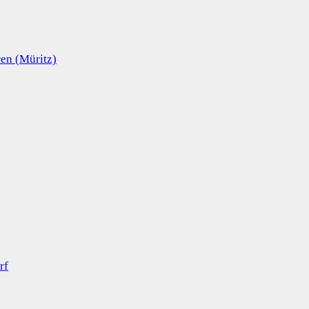
en (Müritz)
rf