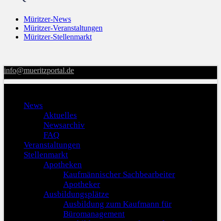
Müritzer-News
Müritzer-Veranstaltungen
Müritzer-Stellenmarkt
info@mueritzportal.de
Menu
News
Aktuelles
Newsarchiv
FAQ
Veranstaltungen
Stellenmarkt
Apotheken
Kaufmännischer Sachbearbeiter
Apotheker
Ausbildungsplätze
Ausbildung zum Kaufmann für
Büromanagement