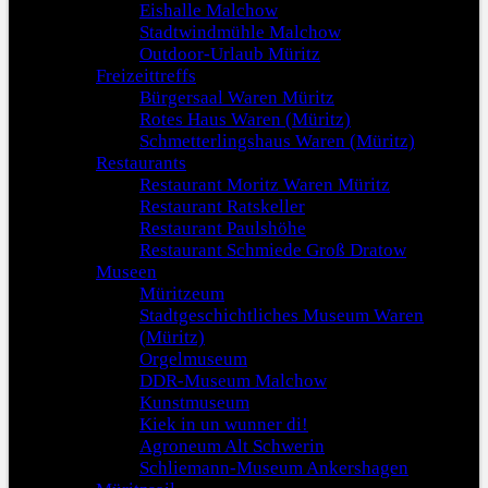
Eishalle Malchow
Stadtwindmühle Malchow
Outdoor-Urlaub Müritz
Freizeittreffs
Bürgersaal Waren Müritz
Rotes Haus Waren (Müritz)
Schmetterlingshaus Waren (Müritz)
Restaurants
Restaurant Moritz Waren Müritz
Restaurant Ratskeller
Restaurant Paulshöhe
Restaurant Schmiede Groß Dratow
Museen
Müritzeum
Stadtgeschichtliches Museum Waren
(Müritz)
Orgelmuseum
DDR-Museum Malchow
Kunstmuseum
Kiek in un wunner di!
Agroneum Alt Schwerin
Schliemann-Museum Ankershagen