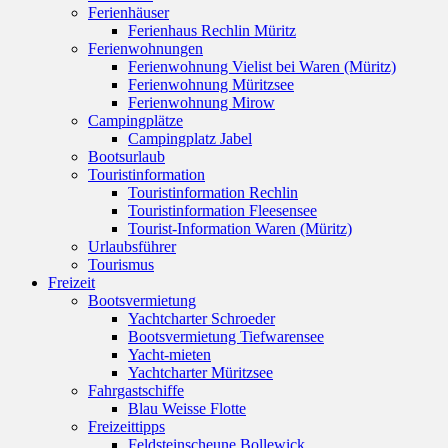
Ferienhäuser
Ferienhaus Rechlin Müritz
Ferienwohnungen
Ferienwohnung Vielist bei Waren (Müritz)
Ferienwohnung Müritzsee
Ferienwohnung Mirow
Campingplätze
Campingplatz Jabel
Bootsurlaub
Touristinformation
Touristinformation Rechlin
Touristinformation Fleesensee
Tourist-Information Waren (Müritz)
Urlaubsführer
Tourismus
Freizeit
Bootsvermietung
Yachtcharter Schroeder
Bootsvermietung Tiefwarensee
Yacht-mieten
Yachtcharter Müritzsee
Fahrgastschiffe
Blau Weisse Flotte
Freizeittipps
Feldsteinscheune Bollewick