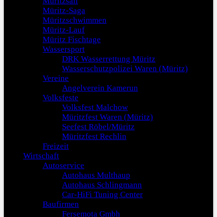
Müritzsail
Müritz-Saga
Müritzschwimmen
Müritz-Lauf
Müritz Fischtage
Wassersport
DRK Wasserrettung Müritz
Wasserschutzpolizei Waren (Müritz)
Vereine
Angelverein Kamerun
Volksfeste
Volksfest Malchow
Müritzfest Waren (Müritz)
Seefest Röbel/Müritz
Müritzfest Rechlin
Freizeit
Wirtschaft
Autoservice
Autohaus Multhaup
Autohaus Schlingmann
Car-HiFi Tuning Center
Baufirmen
Fersemota Gmbh