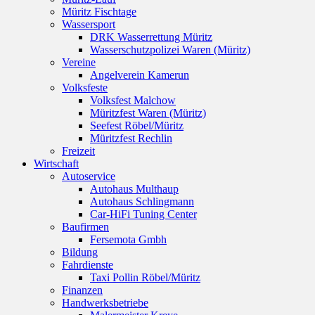
Müritz Fischtage
Wassersport
DRK Wasserrettung Müritz
Wasserschutzpolizei Waren (Müritz)
Vereine
Angelverein Kamerun
Volksfeste
Volksfest Malchow
Müritzfest Waren (Müritz)
Seefest Röbel/Müritz
Müritzfest Rechlin
Freizeit
Wirtschaft
Autoservice
Autohaus Multhaup
Autohaus Schlingmann
Car-HiFi Tuning Center
Baufirmen
Fersemota Gmbh
Bildung
Fahrdienste
Taxi Pollin Röbel/Müritz
Finanzen
Handwerksbetriebe