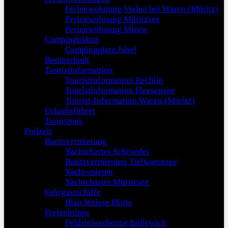
Ferienwohnung Vielist bei Waren (Müritz)
Ferienwohnung Müritzsee
Ferienwohnung Mirow
Campingplätze
Campingplatz Jabel
Bootsurlaub
Touristinformation
Touristinformation Rechlin
Touristinformation Fleesensee
Tourist-Information Waren (Müritz)
Urlaubsführer
Tourismus
Freizeit
Bootsvermietung
Yachtcharter Schroeder
Bootsvermietung Tiefwarensee
Yacht-mieten
Yachtcharter Müritzsee
Fahrgastschiffe
Blau Weisse Flotte
Freizeittipps
Feldsteinscheune Bollewick