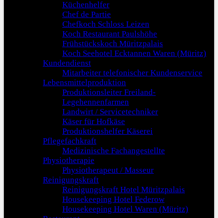
Küchenhelfer
Chef de Partie
Chefkoch Schloss Leizen
Koch Restaurant Paulshöhe
Frühstückskoch Müritzpalais
Koch Seehotel Ecktannen Waren (Müritz)
Kundendienst
Mitarbeiter telefonischer Kundenservice
Lebensmittelproduktion
Produktionsleiter Freiland-
Legehennenfarmen
Landwirt / Servicetechniker
Käser für Hofkäse
Produktionshelfer Käserei
Pflegefachkraft
Medizinische Fachangestellte
Physiotherapie
Physiotherapeut / Masseur
Reinigungskraft
Reinigungskraft Hotel Müritzpalais
Housekeeping Hotel Federow
Housekeeping Hotel Waren (Müritz)