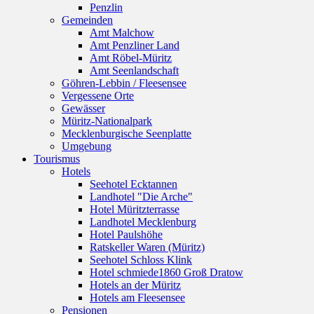
Penzlin
Gemeinden
Amt Malchow
Amt Penzliner Land
Amt Röbel-Müritz
Amt Seenlandschaft
Göhren-Lebbin / Fleesensee
Vergessene Orte
Gewässer
Müritz-Nationalpark
Mecklenburgische Seenplatte
Umgebung
Tourismus
Hotels
Seehotel Ecktannen
Landhotel "Die Arche"
Hotel Müritzterrasse
Landhotel Mecklenburg
Hotel Paulshöhe
Ratskeller Waren (Müritz)
Seehotel Schloss Klink
Hotel schmiede1860 Groß Dratow
Hotels an der Müritz
Hotels am Fleesensee
Pensionen