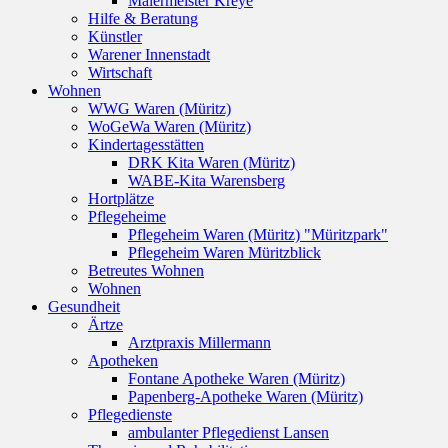
Malermeister Kreye
Hilfe & Beratung
Künstler
Warener Innenstadt
Wirtschaft
Wohnen
WWG Waren (Müritz)
WoGeWa Waren (Müritz)
Kindertagesstätten
DRK Kita Waren (Müritz)
WABE-Kita Warensberg
Hortplätze
Pflegeheime
Pflegeheim Waren (Müritz) "Müritzpark"
Pflegeheim Waren Müritzblick
Betreutes Wohnen
Wohnen
Gesundheit
Ärtze
Arztpraxis Millermann
Apotheken
Fontane Apotheke Waren (Müritz)
Papenberg-Apotheke Waren (Müritz)
Pflegedienste
ambulanter Pflegedienst Lansen