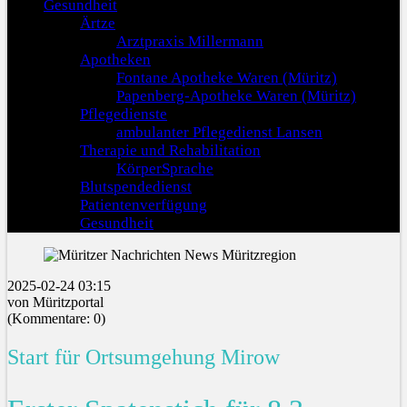
Gesundheit
Ärtze
Arztpraxis Millermann
Apotheken
Fontane Apotheke Waren (Müritz)
Papenberg-Apotheke Waren (Müritz)
Pflegedienste
ambulanter Pflegedienst Lansen
Therapie und Rehabilitation
KörperSprache
Blutspendedienst
Patientenverfügung
Gesundheit
2025-02-24 03:15
von Müritzportal
(Kommentare: 0)
Start für Ortsumgehung Mirow