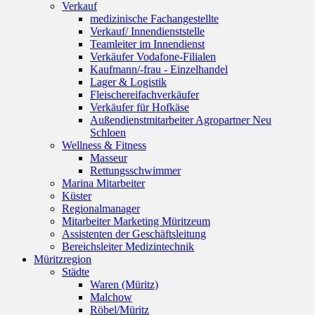
Verkauf
medizinische Fachangestellte
Verkauf/ Innendienststelle
Teamleiter im Innendienst
Verkäufer Vodafone-Filialen
Kaufmann/-frau - Einzelhandel
Lager & Logistik
Fleischereifachverkäufer
Verkäufer für Hofkäse
Außendienstmitarbeiter Agropartner Neu
Schloen
Wellness & Fitness
Masseur
Rettungsschwimmer
Marina Mitarbeiter
Küster
Regionalmanager
Mitarbeiter Marketing Müritzeum
Assistenten der Geschäftsleitung
Bereichsleiter Medizintechnik
Müritzregion
Städte
Waren (Müritz)
Malchow
Röbel/Müritz