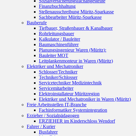
Sozialversicherungsfachangestellte
Finanzbuchhaltung
Stellenausschreibung Müritz-Sparkasse
Sachbearbeiter Müritz-Sparkasse
Bauberufe
Tiefbauer, Straßenbauer & Kanalbauer
Rohrleitungsbauer
Kalkulator / Bauleiter
Baumaschinenführer
Planungsingenieur Waren (Müritz):
Bauleiter MOT
Leitplankenmonteur in Waren (Müritz)
Elektriker und Mechatroniker
Schlosser/Techniker
Techniker/Schlosser
Servicetechniker Medizintechnik
Servicemitarbeiter
Elektroinstallateur Müritzregion
Elektriker und Mechatroniker in Waren (Müritz)
Freie Arbeitsstellen IT-Branche
Fachinformatiker Systemintegration
Erzieher / Sozialpädagogen
ERZIEHER im Kinderschloss Wendorf
Fahrer / Kurier
Busfahrer