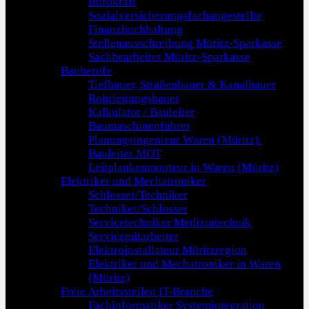
Bürokraft
Sozialversicherungsfachangestellte
Finanzbuchhaltung
Stellenausschreibung Müritz-Sparkasse
Sachbearbeiter Müritz-Sparkasse
Bauberufe
Tiefbauer, Straßenbauer & Kanalbauer
Rohrleitungsbauer
Kalkulator / Bauleiter
Baumaschinenführer
Planungsingenieur Waren (Müritz):
Bauleiter MOT
Leitplankenmonteur in Waren (Müritz)
Elektriker und Mechatroniker
Schlosser/Techniker
Techniker/Schlosser
Servicetechniker Medizintechnik
Servicemitarbeiter
Elektroinstallateur Müritzregion
Elektriker und Mechatroniker in Waren
(Müritz)
Freie Arbeitsstellen IT-Branche
Fachinformatiker Systemintegration