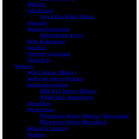
Bildung
Fahrdienste
Taxi Pollin Röbel/Müritz
Finanzen
Handwerksbetriebe
Malermeister Kreye
Hilfe & Beratung
Künstler
Warener Innenstadt
Wirtschaft
Wohnen
WWG Waren (Müritz)
WoGeWa Waren (Müritz)
Kindertagesstätten
DRK Kita Waren (Müritz)
WABE-Kita Warensberg
Hortplätze
Pflegeheime
Pflegeheim Waren (Müritz) "Müritzpark"
Pflegeheim Waren Müritzblick
Betreutes Wohnen
Wohnen