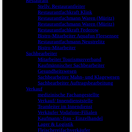
Restaurant
Stellv. Restaurantleiter
Restaurantfachkraft Klink
Restaurantfachmann Waren (Müritz)
Restaurantfachmann Waren (Müritz)
Restaurantfachkraft Federow
Bistro-Mitarbeiter Aquafun Fleesensee
Restaurantfachmann Neustrelitz
Bistro-Mitarbeiter
Sachbearbeiter
Mitarbeiter Tourismusverband
Kaufmännischer Sachbearbeiter
Gesundheitswesen
Sachbearbeiter Mahn- und Klagewesen
Sachbearbeiter Auftragsbearbeitung
Verkauf
medizinische Fachangestellte
Verkauf/ Innendienststelle
Teamleiter im Innendienst
Verkäufer Vodafone-Filialen
Kaufmann/-frau - Einzelhandel
Lager & Logistik
Fleischereifachverkäufer