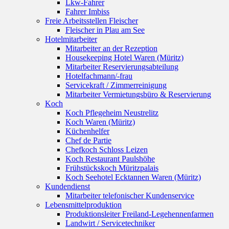
Lkw-Fahrer
Fahrer Imbiss
Freie Arbeitsstellen Fleischer
Fleischer in Plau am See
Hotelmitarbeiter
Mitarbeiter an der Rezeption
Housekeeping Hotel Waren (Müritz)
Mitarbeiter Reservierungsabteilung
Hotelfachmann/-frau
Servicekraft / Zimmerreinigung
Mitarbeiter Vermietungsbüro & Reservierung
Koch
Koch Pflegeheim Neustrelitz
Koch Waren (Müritz)
Küchenhelfer
Chef de Partie
Chefkoch Schloss Leizen
Koch Restaurant Paulshöhe
Frühstückskoch Müritzpalais
Koch Seehotel Ecktannen Waren (Müritz)
Kundendienst
Mitarbeiter telefonischer Kundenservice
Lebensmittelproduktion
Produktionsleiter Freiland-Legehennenfarmen
Landwirt / Servicetechniker