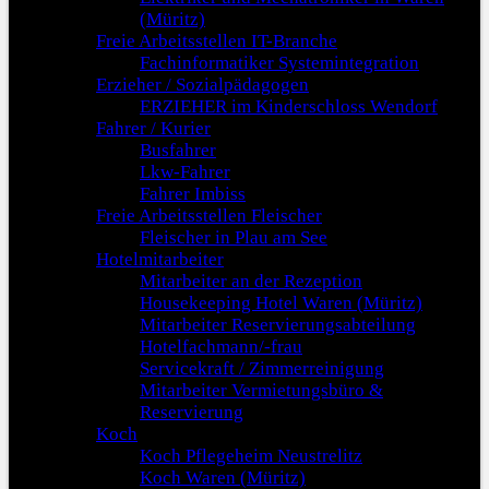
(Müritz)
Freie Arbeitsstellen IT-Branche
Fachinformatiker Systemintegration
Erzieher / Sozialpädagogen
ERZIEHER im Kinderschloss Wendorf
Fahrer / Kurier
Busfahrer
Lkw-Fahrer
Fahrer Imbiss
Freie Arbeitsstellen Fleischer
Fleischer in Plau am See
Hotelmitarbeiter
Mitarbeiter an der Rezeption
Housekeeping Hotel Waren (Müritz)
Mitarbeiter Reservierungsabteilung
Hotelfachmann/-frau
Servicekraft / Zimmerreinigung
Mitarbeiter Vermietungsbüro &
Reservierung
Koch
Koch Pflegeheim Neustrelitz
Koch Waren (Müritz)