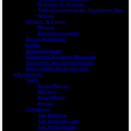
Verkäufer für Hofkäse
Außendienstmitarbeiter Agropartner Neu
Schloen
Wellness & Fitness
Masseur
Rettungsschwimmer
Marina Mitarbeiter
Küster
Regionalmanager
Mitarbeiter Marketing Müritzeum
Assistenten der Geschäftsleitung
Bereichsleiter Medizintechnik
Müritzregion
Städte
Waren (Müritz)
Malchow
Röbel/Müritz
Penzlin
Gemeinden
Amt Malchow
Amt Penzliner Land
Amt Röbel-Müritz