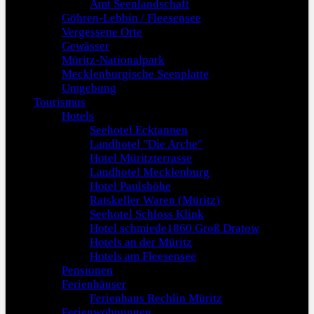
Amt Seenlandschaft
Göhren-Lebbin / Fleesensee
Vergessene Orte
Gewässer
Müritz-Nationalpark
Mecklenburgische Seenplatte
Umgebung
Tourismus
Hotels
Seehotel Ecktannen
Landhotel "Die Arche"
Hotel Müritzterrasse
Landhotel Mecklenburg
Hotel Paulshöhe
Ratskeller Waren (Müritz)
Seehotel Schloss Klink
Hotel schmiede1860 Groß Dratow
Hotels an der Müritz
Hotels am Fleesensee
Pensionen
Ferienhäuser
Ferienhaus Rechlin Müritz
Ferienwohnungen