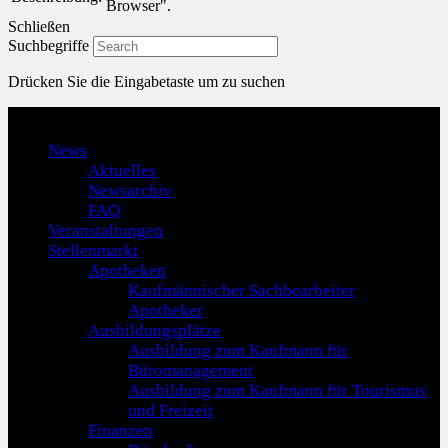
Browser".
Schließen
Suchbegriffe
Drücken Sie die Eingabetaste um zu suchen
Menu
News
Aktuelles
Newsarchiv
FAQ
Veranstaltungen
Stellenmarkt
Apotheken
Kaufmännischer Sachbearbeiter
Apotheker
Ausbildungsplätze
Ausbildung zum Kaufmann für
Büromanagement
Ausbildung zum Kaufmann für Tourismus
und Freizeit
Finanzen