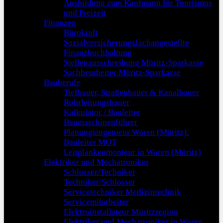
Ausbildung zum Kaufmann für Tourismus
und Freizeit
Finanzen
Bürokraft
Sozialversicherungsfachangestellte
Finanzbuchhaltung
Stellenausschreibung Müritz-Sparkasse
Sachbearbeiter Müritz-Sparkasse
Bauberufe
Tiefbauer, Straßenbauer & Kanalbauer
Rohrleitungsbauer
Kalkulator / Bauleiter
Baumaschinenführer
Planungsingenieur Waren (Müritz):
Bauleiter MOT
Leitplankenmonteur in Waren (Müritz)
Elektriker und Mechatroniker
Schlosser/Techniker
Techniker/Schlosser
Servicetechniker Medizintechnik
Servicemitarbeiter
Elektroinstallateur Müritzregion
Elektriker und Mechatroniker in Waren