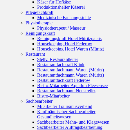
Käser für Hofkäse
Produktionshelfer Käserei
Pflegefachkraft
Medizinische Fachangestellte
Physiotherapie
Physiotherapeut / Masseur
Reinigungskraft
Reinigungskraft Hotel Müritzpalais
Housekeeping Hotel Federow
Housekeeping Hotel Waren (Müritz)
Restaurant
Stellv. Restaurantleiter
Restaurantfachkraft Klink
Restaurantfachmann Waren (Müritz)
Restaurantfachmann Waren (Müritz)
Restaurantfachkraft Federow
Bistro-Mitarbeiter Aquafun Fleesensee
Restaurantfachmann Neustrelitz
Bistro-Mitarbeiter
Sachbearbeiter
Mitarbeiter Tourismusverband
Kaufmännischer Sachbearbeiter
Gesundheitswesen
Sachbearbeiter Mahn- und Klagewesen
Sachbearbeiter Auftragsbearbeitung