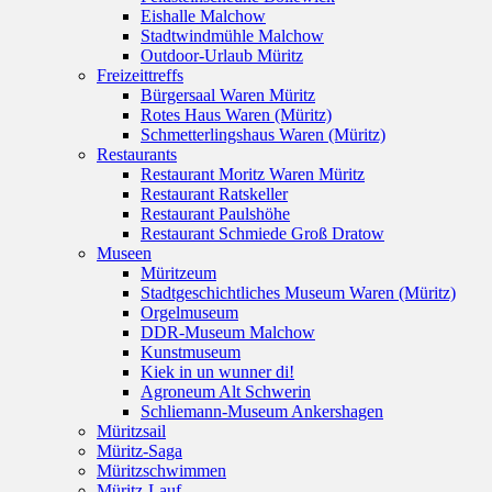
Eishalle Malchow
Stadtwindmühle Malchow
Outdoor-Urlaub Müritz
Freizeittreffs
Bürgersaal Waren Müritz
Rotes Haus Waren (Müritz)
Schmetterlingshaus Waren (Müritz)
Restaurants
Restaurant Moritz Waren Müritz
Restaurant Ratskeller
Restaurant Paulshöhe
Restaurant Schmiede Groß Dratow
Museen
Müritzeum
Stadtgeschichtliches Museum Waren (Müritz)
Orgelmuseum
DDR-Museum Malchow
Kunstmuseum
Kiek in un wunner di!
Agroneum Alt Schwerin
Schliemann-Museum Ankershagen
Müritzsail
Müritz-Saga
Müritzschwimmen
Müritz-Lauf