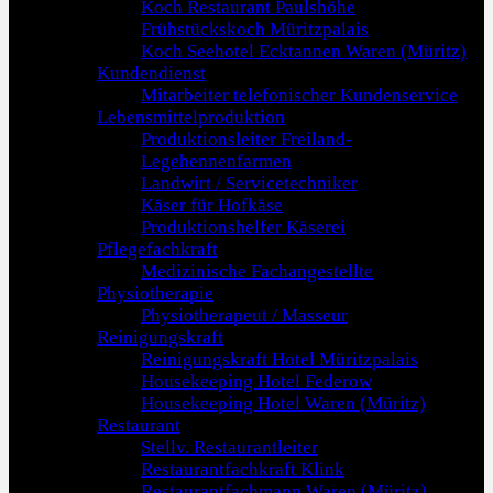
Koch Restaurant Paulshöhe
Frühstückskoch Müritzpalais
Koch Seehotel Ecktannen Waren (Müritz)
Kundendienst
Mitarbeiter telefonischer Kundenservice
Lebensmittelproduktion
Produktionsleiter Freiland-
Legehennenfarmen
Landwirt / Servicetechniker
Käser für Hofkäse
Produktionshelfer Käserei
Pflegefachkraft
Medizinische Fachangestellte
Physiotherapie
Physiotherapeut / Masseur
Reinigungskraft
Reinigungskraft Hotel Müritzpalais
Housekeeping Hotel Federow
Housekeeping Hotel Waren (Müritz)
Restaurant
Stellv. Restaurantleiter
Restaurantfachkraft Klink
Restaurantfachmann Waren (Müritz)