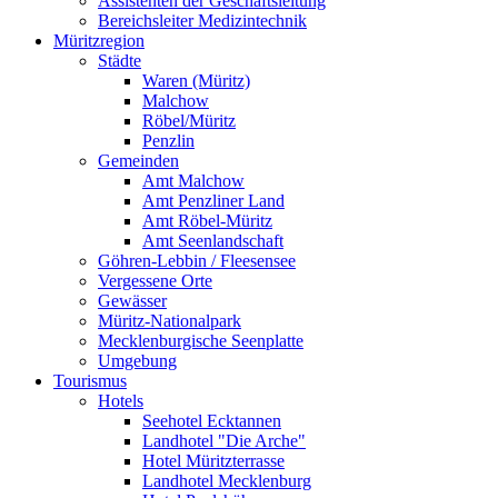
Assistenten der Geschäftsleitung
Bereichsleiter Medizintechnik
Müritzregion
Städte
Waren (Müritz)
Malchow
Röbel/Müritz
Penzlin
Gemeinden
Amt Malchow
Amt Penzliner Land
Amt Röbel-Müritz
Amt Seenlandschaft
Göhren-Lebbin / Fleesensee
Vergessene Orte
Gewässer
Müritz-Nationalpark
Mecklenburgische Seenplatte
Umgebung
Tourismus
Hotels
Seehotel Ecktannen
Landhotel "Die Arche"
Hotel Müritzterrasse
Landhotel Mecklenburg