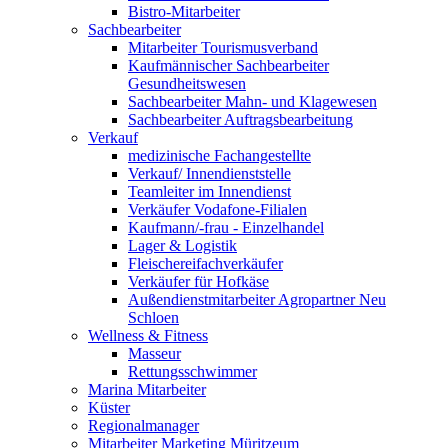
Bistro-Mitarbeiter
Sachbearbeiter
Mitarbeiter Tourismusverband
Kaufmännischer Sachbearbeiter
Gesundheitswesen
Sachbearbeiter Mahn- und Klagewesen
Sachbearbeiter Auftragsbearbeitung
Verkauf
medizinische Fachangestellte
Verkauf/ Innendienststelle
Teamleiter im Innendienst
Verkäufer Vodafone-Filialen
Kaufmann/-frau - Einzelhandel
Lager & Logistik
Fleischereifachverkäufer
Verkäufer für Hofkäse
Außendienstmitarbeiter Agropartner Neu
Schloen
Wellness & Fitness
Masseur
Rettungsschwimmer
Marina Mitarbeiter
Küster
Regionalmanager
Mitarbeiter Marketing Müritzeum