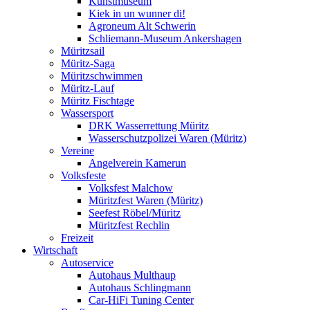
Kunstmuseum
Kiek in un wunner di!
Agroneum Alt Schwerin
Schliemann-Museum Ankershagen
Müritzsail
Müritz-Saga
Müritzschwimmen
Müritz-Lauf
Müritz Fischtage
Wassersport
DRK Wasserrettung Müritz
Wasserschutzpolizei Waren (Müritz)
Vereine
Angelverein Kamerun
Volksfeste
Volksfest Malchow
Müritzfest Waren (Müritz)
Seefest Röbel/Müritz
Müritzfest Rechlin
Freizeit
Wirtschaft
Autoservice
Autohaus Multhaup
Autohaus Schlingmann
Car-HiFi Tuning Center