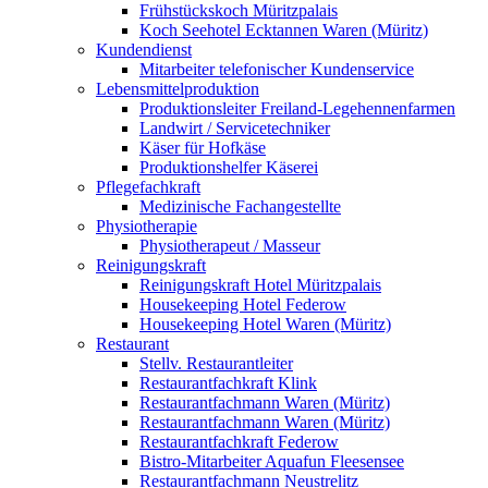
Frühstückskoch Müritzpalais
Koch Seehotel Ecktannen Waren (Müritz)
Kundendienst
Mitarbeiter telefonischer Kundenservice
Lebensmittelproduktion
Produktionsleiter Freiland-Legehennenfarmen
Landwirt / Servicetechniker
Käser für Hofkäse
Produktionshelfer Käserei
Pflegefachkraft
Medizinische Fachangestellte
Physiotherapie
Physiotherapeut / Masseur
Reinigungskraft
Reinigungskraft Hotel Müritzpalais
Housekeeping Hotel Federow
Housekeeping Hotel Waren (Müritz)
Restaurant
Stellv. Restaurantleiter
Restaurantfachkraft Klink
Restaurantfachmann Waren (Müritz)
Restaurantfachmann Waren (Müritz)
Restaurantfachkraft Federow
Bistro-Mitarbeiter Aquafun Fleesensee
Restaurantfachmann Neustrelitz