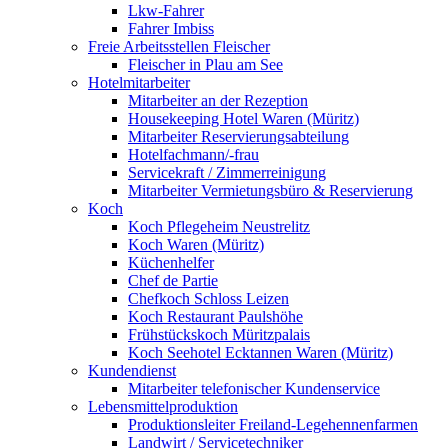
Lkw-Fahrer
Fahrer Imbiss
Freie Arbeitsstellen Fleischer
Fleischer in Plau am See
Hotelmitarbeiter
Mitarbeiter an der Rezeption
Housekeeping Hotel Waren (Müritz)
Mitarbeiter Reservierungsabteilung
Hotelfachmann/-frau
Servicekraft / Zimmerreinigung
Mitarbeiter Vermietungsbüro & Reservierung
Koch
Koch Pflegeheim Neustrelitz
Koch Waren (Müritz)
Küchenhelfer
Chef de Partie
Chefkoch Schloss Leizen
Koch Restaurant Paulshöhe
Frühstückskoch Müritzpalais
Koch Seehotel Ecktannen Waren (Müritz)
Kundendienst
Mitarbeiter telefonischer Kundenservice
Lebensmittelproduktion
Produktionsleiter Freiland-Legehennenfarmen
Landwirt / Servicetechniker