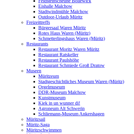
Feldsteinscheune Bollewick
Eishalle Malchow
Stadtwindmühle Malchow
Outdoor-Urlaub Müritz
Freizeittreffs
Bürgersaal Waren Müritz
Rotes Haus Waren (Müritz)
Schmetterlingshaus Waren (Müritz)
Restaurants
Restaurant Moritz Waren Müritz
Restaurant Ratskeller
Restaurant Paulshöhe
Restaurant Schmiede Groß Dratow
Museen
Müritzeum
Stadtgeschichtliches Museum Waren (Müritz)
Orgelmuseum
DDR-Museum Malchow
Kunstmuseum
Kiek in un wunner di!
Agroneum Alt Schwerin
Schliemann-Museum Ankershagen
Müritzsail
Müritz-Saga
Müritzschwimmen