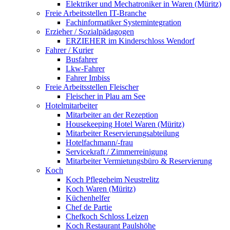
Elektriker und Mechatroniker in Waren (Müritz)
Freie Arbeitsstellen IT-Branche
Fachinformatiker Systemintegration
Erzieher / Sozialpädagogen
ERZIEHER im Kinderschloss Wendorf
Fahrer / Kurier
Busfahrer
Lkw-Fahrer
Fahrer Imbiss
Freie Arbeitsstellen Fleischer
Fleischer in Plau am See
Hotelmitarbeiter
Mitarbeiter an der Rezeption
Housekeeping Hotel Waren (Müritz)
Mitarbeiter Reservierungsabteilung
Hotelfachmann/-frau
Servicekraft / Zimmerreinigung
Mitarbeiter Vermietungsbüro & Reservierung
Koch
Koch Pflegeheim Neustrelitz
Koch Waren (Müritz)
Küchenhelfer
Chef de Partie
Chefkoch Schloss Leizen
Koch Restaurant Paulshöhe