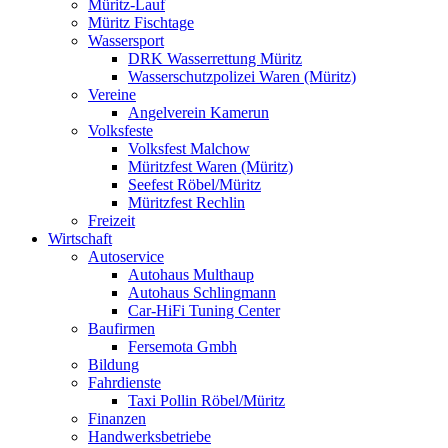
Müritz-Lauf
Müritz Fischtage
Wassersport
DRK Wasserrettung Müritz
Wasserschutzpolizei Waren (Müritz)
Vereine
Angelverein Kamerun
Volksfeste
Volksfest Malchow
Müritzfest Waren (Müritz)
Seefest Röbel/Müritz
Müritzfest Rechlin
Freizeit
Wirtschaft
Autoservice
Autohaus Multhaup
Autohaus Schlingmann
Car-HiFi Tuning Center
Baufirmen
Fersemota Gmbh
Bildung
Fahrdienste
Taxi Pollin Röbel/Müritz
Finanzen
Handwerksbetriebe