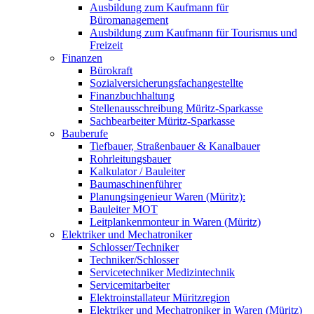
Ausbildung zum Kaufmann für
Büromanagement
Ausbildung zum Kaufmann für Tourismus und
Freizeit
Finanzen
Bürokraft
Sozialversicherungsfachangestellte
Finanzbuchhaltung
Stellenausschreibung Müritz-Sparkasse
Sachbearbeiter Müritz-Sparkasse
Bauberufe
Tiefbauer, Straßenbauer & Kanalbauer
Rohrleitungsbauer
Kalkulator / Bauleiter
Baumaschinenführer
Planungsingenieur Waren (Müritz):
Bauleiter MOT
Leitplankenmonteur in Waren (Müritz)
Elektriker und Mechatroniker
Schlosser/Techniker
Techniker/Schlosser
Servicetechniker Medizintechnik
Servicemitarbeiter
Elektroinstallateur Müritzregion
Elektriker und Mechatroniker in Waren (Müritz)