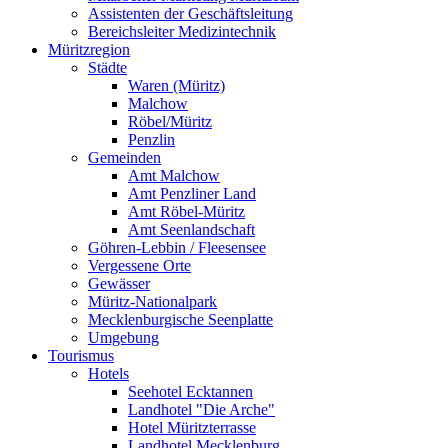
Assistenten der Geschäftsleitung
Bereichsleiter Medizintechnik
Müritzregion
Städte
Waren (Müritz)
Malchow
Röbel/Müritz
Penzlin
Gemeinden
Amt Malchow
Amt Penzliner Land
Amt Röbel-Müritz
Amt Seenlandschaft
Göhren-Lebbin / Fleesensee
Vergessene Orte
Gewässer
Müritz-Nationalpark
Mecklenburgische Seenplatte
Umgebung
Tourismus
Hotels
Seehotel Ecktannen
Landhotel "Die Arche"
Hotel Müritzterrasse
Landhotel Mecklenburg