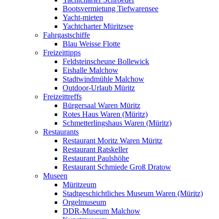
Bootsvermietung Tiefwarensee
Yacht-mieten
Yachtcharter Müritzsee
Fahrgastschiffe
Blau Weisse Flotte
Freizeittipps
Feldsteinscheune Bollewick
Eishalle Malchow
Stadtwindmühle Malchow
Outdoor-Urlaub Müritz
Freizeittreffs
Bürgersaal Waren Müritz
Rotes Haus Waren (Müritz)
Schmetterlingshaus Waren (Müritz)
Restaurants
Restaurant Moritz Waren Müritz
Restaurant Ratskeller
Restaurant Paulshöhe
Restaurant Schmiede Groß Dratow
Museen
Müritzeum
Stadtgeschichtliches Museum Waren (Müritz)
Orgelmuseum
DDR-Museum Malchow