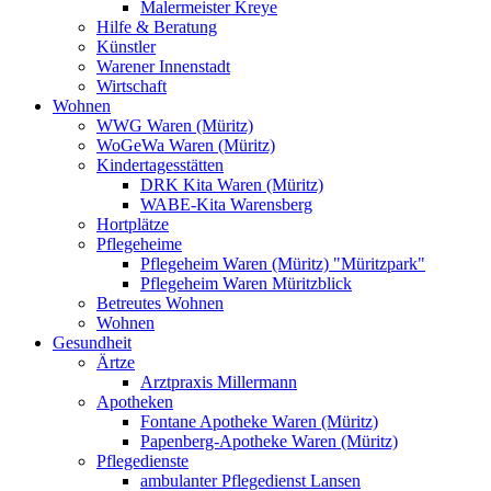
Malermeister Kreye
Hilfe & Beratung
Künstler
Warener Innenstadt
Wirtschaft
Wohnen
WWG Waren (Müritz)
WoGeWa Waren (Müritz)
Kindertagesstätten
DRK Kita Waren (Müritz)
WABE-Kita Warensberg
Hortplätze
Pflegeheime
Pflegeheim Waren (Müritz) "Müritzpark"
Pflegeheim Waren Müritzblick
Betreutes Wohnen
Wohnen
Gesundheit
Ärtze
Arztpraxis Millermann
Apotheken
Fontane Apotheke Waren (Müritz)
Papenberg-Apotheke Waren (Müritz)
Pflegedienste
ambulanter Pflegedienst Lansen