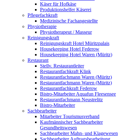
Käser für Hofkäse
Produktionshelfer Käserei
Pflegefachkraft
Medizinische Fachangestellte
Physiotherapie
Physiotherapeut / Masseur
Reinigungskraft
Reinigungskraft Hotel Müritzpalais
Housekeeping Hotel Federow
Housekeeping Hotel Waren (Müritz)
Restaurant
Stellv. Restaurantleiter
Restaurantfachkraft Klink
Restaurantfachmann Waren (Müritz)
Restaurantfachmann Waren (Müritz)
Restaurantfachkraft Federow
Bistro-Mitarbeiter Aquafun Fleesensee
Restaurantfachmann Neustrelitz
Bistro-Mitarbeiter
Sachbearbeiter
Mitarbeiter Tourismusverband
Kaufmännischer Sachbearbeiter
Gesundheitswesen
Sachbearbeiter Mahn- und Klagewesen
Sachbearbeiter Auftragsbearbeitung