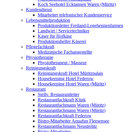
Koch Seehotel Ecktannen Waren (Müritz)
Kundendienst
Mitarbeiter telefonischer Kundenservice
Lebensmittelproduktion
Produktionsleiter Freiland-Legehennenfarmen
Landwirt / Servicetechniker
Käser für Hofkäse
Produktionshelfer Käserei
Pflegefachkraft
Medizinische Fachangestellte
Physiotherapie
Physiotherapeut / Masseur
Reinigungskraft
Reinigungskraft Hotel Müritzpalais
Housekeeping Hotel Federow
Housekeeping Hotel Waren (Müritz)
Restaurant
Stellv. Restaurantleiter
Restaurantfachkraft Klink
Restaurantfachmann Waren (Müritz)
Restaurantfachmann Waren (Müritz)
Restaurantfachkraft Federow
Bistro-Mitarbeiter Aquafun Fleesensee
Restaurantfachmann Neustrelitz
Bistro-Mitarbeiter