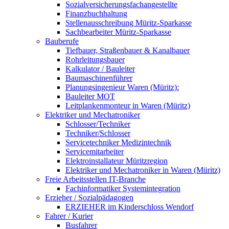
Sozialversicherungsfachangestellte
Finanzbuchhaltung
Stellenausschreibung Müritz-Sparkasse
Sachbearbeiter Müritz-Sparkasse
Bauberufe
Tiefbauer, Straßenbauer & Kanalbauer
Rohrleitungsbauer
Kalkulator / Bauleiter
Baumaschinenführer
Planungsingenieur Waren (Müritz):
Bauleiter MOT
Leitplankenmonteur in Waren (Müritz)
Elektriker und Mechatroniker
Schlosser/Techniker
Techniker/Schlosser
Servicetechniker Medizintechnik
Servicemitarbeiter
Elektroinstallateur Müritzregion
Elektriker und Mechatroniker in Waren (Müritz)
Freie Arbeitsstellen IT-Branche
Fachinformatiker Systemintegration
Erzieher / Sozialpädagogen
ERZIEHER im Kinderschloss Wendorf
Fahrer / Kurier
Busfahrer