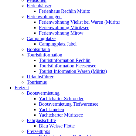
Pensionen
Ferienhäuser
Ferienhaus Rechlin Müritz
Ferienwohnungen
Ferienwohnung Vielist bei Waren (Müritz)
Ferienwohnung Müritzsee
Ferienwohnung Mirow
Campingplätze
Campingplatz Jabel
Bootsurlaub
Touristinformation
Touristinformation Rechlin
Touristinformation Fleesensee
Tourist-Information Waren (Müritz)
Urlaubsführer
Tourismus
Freizeit
Bootsvermietung
Yachtcharter Schroeder
Bootsvermietung Tiefwarensee
Yacht-mieten
Yachtcharter Müritzsee
Fahrgastschiffe
Blau Weisse Flotte
Freizeittipps