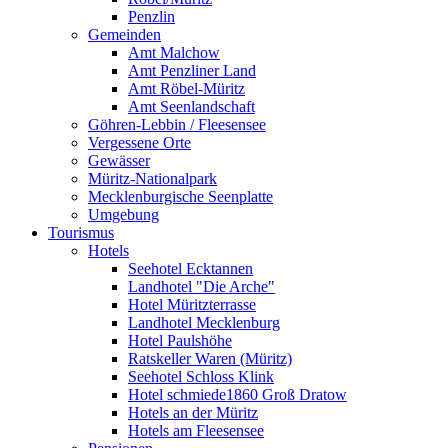
Penzlin
Gemeinden
Amt Malchow
Amt Penzliner Land
Amt Röbel-Müritz
Amt Seenlandschaft
Göhren-Lebbin / Fleesensee
Vergessene Orte
Gewässer
Müritz-Nationalpark
Mecklenburgische Seenplatte
Umgebung
Tourismus
Hotels
Seehotel Ecktannen
Landhotel "Die Arche"
Hotel Müritzterrasse
Landhotel Mecklenburg
Hotel Paulshöhe
Ratskeller Waren (Müritz)
Seehotel Schloss Klink
Hotel schmiede1860 Groß Dratow
Hotels an der Müritz
Hotels am Fleesensee