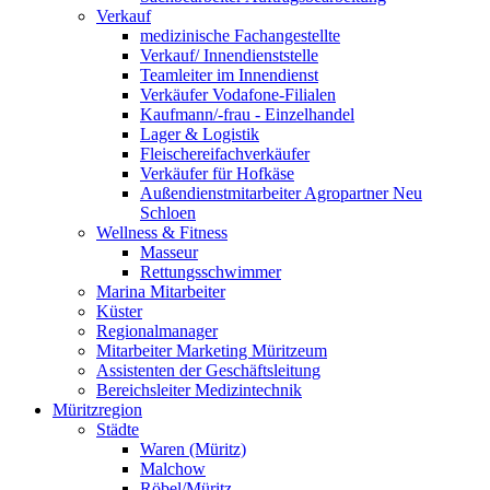
Verkauf
medizinische Fachangestellte
Verkauf/ Innendienststelle
Teamleiter im Innendienst
Verkäufer Vodafone-Filialen
Kaufmann/-frau - Einzelhandel
Lager & Logistik
Fleischereifachverkäufer
Verkäufer für Hofkäse
Außendienstmitarbeiter Agropartner Neu
Schloen
Wellness & Fitness
Masseur
Rettungsschwimmer
Marina Mitarbeiter
Küster
Regionalmanager
Mitarbeiter Marketing Müritzeum
Assistenten der Geschäftsleitung
Bereichsleiter Medizintechnik
Müritzregion
Städte
Waren (Müritz)
Malchow
Röbel/Müritz