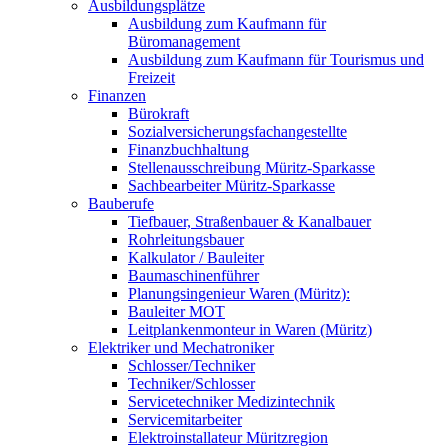
Ausbildungsplätze
Ausbildung zum Kaufmann für
Büromanagement
Ausbildung zum Kaufmann für Tourismus und
Freizeit
Finanzen
Bürokraft
Sozialversicherungsfachangestellte
Finanzbuchhaltung
Stellenausschreibung Müritz-Sparkasse
Sachbearbeiter Müritz-Sparkasse
Bauberufe
Tiefbauer, Straßenbauer & Kanalbauer
Rohrleitungsbauer
Kalkulator / Bauleiter
Baumaschinenführer
Planungsingenieur Waren (Müritz):
Bauleiter MOT
Leitplankenmonteur in Waren (Müritz)
Elektriker und Mechatroniker
Schlosser/Techniker
Techniker/Schlosser
Servicetechniker Medizintechnik
Servicemitarbeiter
Elektroinstallateur Müritzregion