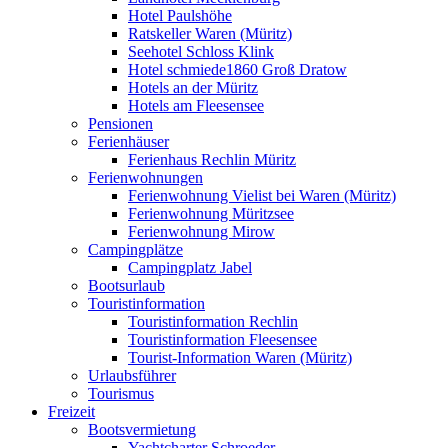
Hotel Paulshöhe
Ratskeller Waren (Müritz)
Seehotel Schloss Klink
Hotel schmiede1860 Groß Dratow
Hotels an der Müritz
Hotels am Fleesensee
Pensionen
Ferienhäuser
Ferienhaus Rechlin Müritz
Ferienwohnungen
Ferienwohnung Vielist bei Waren (Müritz)
Ferienwohnung Müritzsee
Ferienwohnung Mirow
Campingplätze
Campingplatz Jabel
Bootsurlaub
Touristinformation
Touristinformation Rechlin
Touristinformation Fleesensee
Tourist-Information Waren (Müritz)
Urlaubsführer
Tourismus
Freizeit
Bootsvermietung
Yachtcharter Schroeder