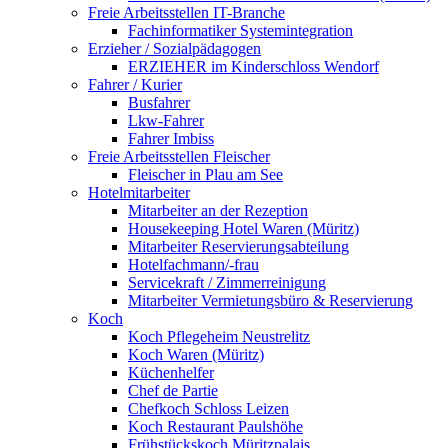
Freie Arbeitsstellen IT-Branche
Fachinformatiker Systemintegration
Erzieher / Sozialpädagogen
ERZIEHER im Kinderschloss Wendorf
Fahrer / Kurier
Busfahrer
Lkw-Fahrer
Fahrer Imbiss
Freie Arbeitsstellen Fleischer
Fleischer in Plau am See
Hotelmitarbeiter
Mitarbeiter an der Rezeption
Housekeeping Hotel Waren (Müritz)
Mitarbeiter Reservierungsabteilung
Hotelfachmann/-frau
Servicekraft / Zimmerreinigung
Mitarbeiter Vermietungsbüro & Reservierung
Koch
Koch Pflegeheim Neustrelitz
Koch Waren (Müritz)
Küchenhelfer
Chef de Partie
Chefkoch Schloss Leizen
Koch Restaurant Paulshöhe
Frühstückskoch Müritzpalais