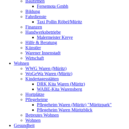
Baufirmen
Fersemota Gmbh
Bildung
Fahrdienste
Taxi Pollin Röbel/Müritz
Finanzen
Handwerksbetriebe
Malermeister Kreye
Hilfe & Beratung
Künstler
Warener Innenstadt
Wirtschaft
Wohnen
WWG Waren (Müritz)
WoGeWa Waren (Müritz)
Kindertagesstätten
DRK Kita Waren (Müritz)
WABE-Kita Warensberg
Hortplätze
Pflegeheime
Pflegeheim Waren (Müritz) "Müritzpark"
Pflegeheim Waren Müritzblick
Betreutes Wohnen
Wohnen
Gesundheit