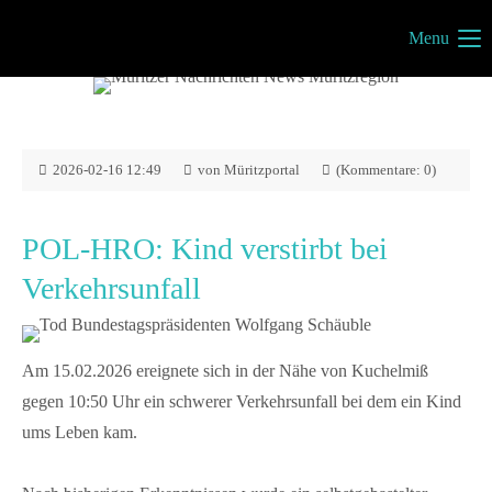
Menu
Müritzportal
Vilma Jönsson
Fresiavej 4C
4420 Regstrup
2026-02-16 12:49
von Müritzportal
(Kommentare: 0)
Dänemark
POL-HRO: Kind verstirbt bei
Verkehrsunfall
Kontakt
info@mueritzportal.de
Am 15.02.2026 ereignete sich in der Nähe von Kuchelmiß
Info´s
gegen 10:50 Uhr ein schwerer Verkehrsunfall bei dem ein Kind
ums Leben kam.
Impressum
Datenschutz