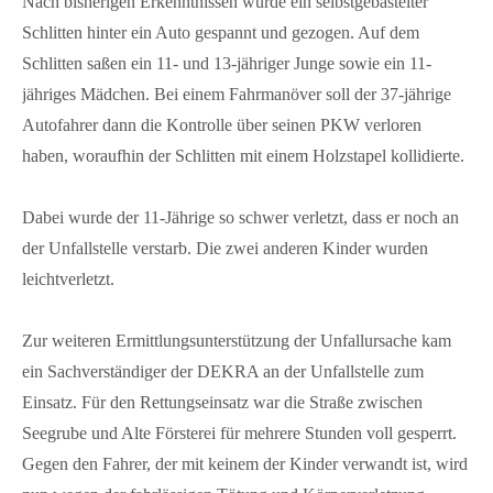
Nach bisherigen Erkenntnissen wurde ein selbstgebastelter
Kontakt
Schlitten hinter ein Auto gespannt und gezogen. Auf dem
Schlitten saßen ein 11- und 13-jähriger Junge sowie ein 11-
FAQ
jähriges Mädchen. Bei einem Fahrmanöver soll der 37-jährige
Müritzer-News
Autofahrer dann die Kontrolle über seinen PKW verloren
Müritzer-Veranstaltungen
haben, woraufhin der Schlitten mit einem Holzstapel kollidierte.
Müritzer-Stellenmarkt
Dabei wurde der 11-Jährige so schwer verletzt, dass er noch an
der Unfallstelle verstarb. Die zwei anderen Kinder wurden
leichtverletzt.
Zur weiteren Ermittlungsunterstützung der Unfallursache kam
ein Sachverständiger der DEKRA an der Unfallstelle zum
Einsatz. Für den Rettungseinsatz war die Straße zwischen
Seegrube und Alte Försterei für mehrere Stunden voll gesperrt.
Gegen den Fahrer, der mit keinem der Kinder verwandt ist, wird