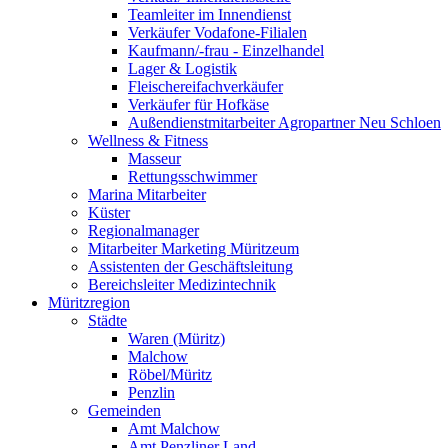
Teamleiter im Innendienst
Verkäufer Vodafone-Filialen
Kaufmann/-frau - Einzelhandel
Lager & Logistik
Fleischereifachverkäufer
Verkäufer für Hofkäse
Außendienstmitarbeiter Agropartner Neu Schloen
Wellness & Fitness
Masseur
Rettungsschwimmer
Marina Mitarbeiter
Küster
Regionalmanager
Mitarbeiter Marketing Müritzeum
Assistenten der Geschäftsleitung
Bereichsleiter Medizintechnik
Müritzregion
Städte
Waren (Müritz)
Malchow
Röbel/Müritz
Penzlin
Gemeinden
Amt Malchow
Amt Penzliner Land