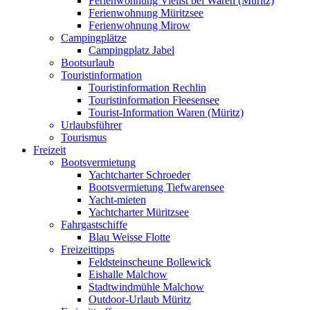
Ferienwohnung Vielist bei Waren (Müritz)
Ferienwohnung Müritzsee
Ferienwohnung Mirow
Campingplätze
Campingplatz Jabel
Bootsurlaub
Touristinformation
Touristinformation Rechlin
Touristinformation Fleesensee
Tourist-Information Waren (Müritz)
Urlaubsführer
Tourismus
Freizeit
Bootsvermietung
Yachtcharter Schroeder
Bootsvermietung Tiefwarensee
Yacht-mieten
Yachtcharter Müritzsee
Fahrgastschiffe
Blau Weisse Flotte
Freizeittipps
Feldsteinscheune Bollewick
Eishalle Malchow
Stadtwindmühle Malchow
Outdoor-Urlaub Müritz