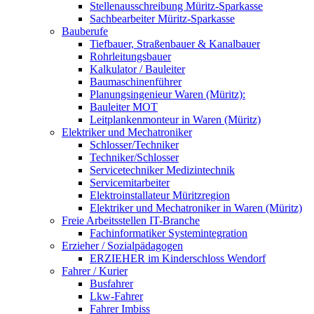
Stellenausschreibung Müritz-Sparkasse
Sachbearbeiter Müritz-Sparkasse
Bauberufe
Tiefbauer, Straßenbauer & Kanalbauer
Rohrleitungsbauer
Kalkulator / Bauleiter
Baumaschinenführer
Planungsingenieur Waren (Müritz):
Bauleiter MOT
Leitplankenmonteur in Waren (Müritz)
Elektriker und Mechatroniker
Schlosser/Techniker
Techniker/Schlosser
Servicetechniker Medizintechnik
Servicemitarbeiter
Elektroinstallateur Müritzregion
Elektriker und Mechatroniker in Waren (Müritz)
Freie Arbeitsstellen IT-Branche
Fachinformatiker Systemintegration
Erzieher / Sozialpädagogen
ERZIEHER im Kinderschloss Wendorf
Fahrer / Kurier
Busfahrer
Lkw-Fahrer
Fahrer Imbiss