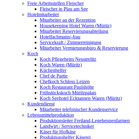
Freie Arbeitsstellen Fleischer
Fleischer in Plau am See
Hotelmitarbeiter
Mitarbeiter an der Rezeption
Housekeeping Hotel Waren (Müritz)
Mitarbeiter Reservierungsabteilung
Hotelfachmann/-frau
Servicekraft / Zimmerreinigung
Mitarbeiter Vermietungsbüro & Reservierung
Koch
Koch Pflegeheim Neustrelitz
Koch Waren (Müritz)
Küchenhelfer
Chef de Partie
Chefkoch Schloss Leizen
Koch Restaurant Paulshöhe
Frühstückskoch Müritzpalais
Koch Seehotel Ecktannen Waren (Müritz)
Kundendienst
Mitarbeiter telefonischer Kundenservice
Lebensmittelproduktion
Produktionsleiter Freiland-Legehennenfarmen
Landwirt / Servicetechniker
Käser für Hofkäse
Produktionshelfer Käserei