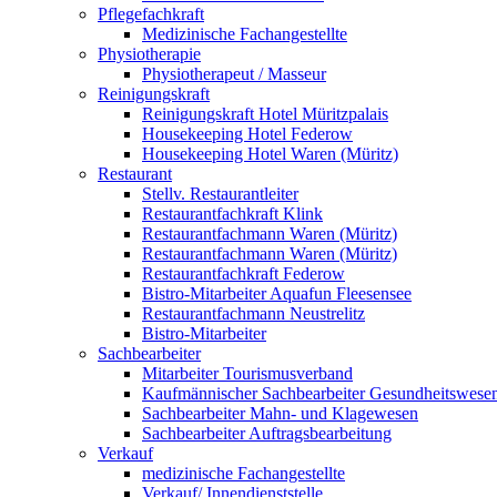
Pflegefachkraft
Medizinische Fachangestellte
Physiotherapie
Physiotherapeut / Masseur
Reinigungskraft
Reinigungskraft Hotel Müritzpalais
Housekeeping Hotel Federow
Housekeeping Hotel Waren (Müritz)
Restaurant
Stellv. Restaurantleiter
Restaurantfachkraft Klink
Restaurantfachmann Waren (Müritz)
Restaurantfachmann Waren (Müritz)
Restaurantfachkraft Federow
Bistro-Mitarbeiter Aquafun Fleesensee
Restaurantfachmann Neustrelitz
Bistro-Mitarbeiter
Sachbearbeiter
Mitarbeiter Tourismusverband
Kaufmännischer Sachbearbeiter Gesundheitswese
Sachbearbeiter Mahn- und Klagewesen
Sachbearbeiter Auftragsbearbeitung
Verkauf
medizinische Fachangestellte
Verkauf/ Innendienststelle