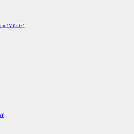
en (Müritz)
rf